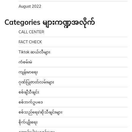
August 2022
Categories များကဏ္ဍအလိုက်
CALL CENTER
FACT CHECK
Tiktok ဆယ်လီများ
ကံစမ်းမဲ
ကျန်းမာရေး
ဂုဏ်ပြုဇာတ်လမ်းများ
စစ်ချီသီချင်း
စစ်ဘက်ဥပဒေ
စစ်သည်ရေး/ဆိုသီချင်းများ
စိုက်ပျိုးရေး