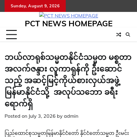
Skip
Sunday, August 9, 2026
to
content
PCT NEWS HOMEPAGE
ဘယ်လာရုစ်သမ္မတနိုင်ငံသမ္မတ မစ္စတာ
အလက်ဇန္ဒား လူကာရှန်ကို ဦးဆောင်
သည့် အဆင့်မြင့်ကိုယ်စားလှယ်အဖွဲ့
မြန်မာနိုင်ငံသို့ အလုပ်သဘော ခရီး
ရောက်ရှိ
Posted on
July 3, 2026
by
admin
ပြည်ထောင်စုသမ္မတမြန်မာနိုင်ငံတော် နိုင်ငံတော်သမ္မတ ဦးမင်း