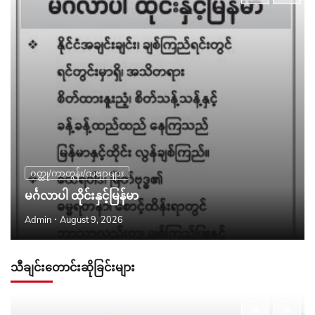
ဝတ္ထု/ကာတွန်း/ကဗျာများ
မင်္ဂလာပါ ထိုင်းနှင့်မြန်မာ
Admin
August 9, 2026
သီချင်းတောင်းဆိုခြင်းများ