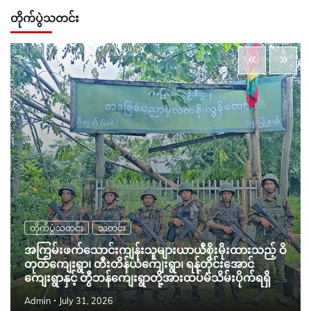
တိုက်ပွဲသတင်း
တိုက်ပွဲသတင်း
သတင်း
အကြမ်းဖက်သောင်းကျန်းသူများယာယီစိုးမိုးထားသည့် ဝိ
တုတ်ကျေးရွာ၊ တီးတိန်ယံကျေးရွာ၊ ရန်တိုင်းအောင်
ကျေးရွာနှင့် တွီဘန်ကျေးရွာတို့အားထပ်မံသိမ်းပိုက်ရရှိ
Admin
July 31, 2026