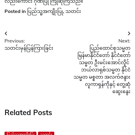
လည်းကောင်း ဂုဏ်ပြု ကြိုဆိုကြသည်။
Posted in
ပြည်သူ့အကျိုးပြု
,
သတင်း
Post
Previous:
Next:
navigation
သတင်းမှန်ပြန်ကြားခြင်း
ပြည်ထောင်စုသမ္မတ
မြန်မာနိုင်ငံတော် နိုင်ငံတော်
သမ္မတ ဦးမင်းအောင်လှိုင်
ဘယ်လာရုစ်သမ္မတ နိုင်ငံ
သမ္မတ မစ္စတာ အလက်ဇန္ဒား
လူကာရှန်ကိုနှင့် တွေ့ဆုံ
ဆွေးနွေး
Related Posts
ပြည်သူ့အကျိုးပြု
သတင်း