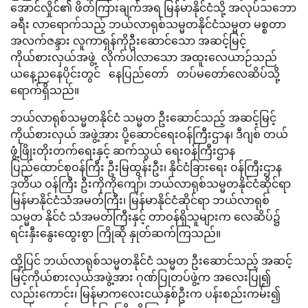
အောင်လှိုင်၏ ဖိတ်ကြားချက်အရ မြန်မာနိုင်ငံသို့ အလုပ်သဘော
ခရီး လာရောက်သည့် ဘယ်လာရုစ်သမ္မတနိုင်ငံသမ္မတ မစ္စတာ
အလက်ဇန္ဒား လူကာရှန်ကိုဦးဆောင်သော အဆင့်မြင့်
ကိုယ်စားလှယ်အဖွဲ့ လိုက်ပါလာသော အထူးလေယာဉ်သည်
ယနေ့ညနေပိုင်းတွင် နေပြည်တော် တပ်မတော်လေဆိပ်သို့
ရောက်ရှိသည်။
ဘယ်လာရုစ်သမ္မတနိုင်ငံ သမ္မတ ဦးဆောင်သည့် အဆင့်မြင့်
ကိုယ်စားလှယ် အဖွဲ့အား ပို့ဆောင်ရေးဝန်ကြီးဌာန၊ ဒီဂျစ် တယ်
ဖွံ့ဖြိုးတိုးတက်ရေးနှင့် ဆက်သွယ် ရေးဝန်ကြီးဌာန
ပြည်ထောင်စုဝန်ကြီး ဦးမြထွန်းဦး၊ နိုင်ငံခြားရေး ဝန်ကြီးဌာန
ဒုတိယ ဝန်ကြီး ဦးကိုကိုကျော်၊ ဘယ်လာရုစ်သမ္မတနိုင်ငံဆိုင်ရာ
မြန်မာနိုင်ငံသံအမတ်ကြီး၊ မြန်မာနိုင်ငံဆိုင်ရာ ဘယ်လာရုစ်
သမ္မတ နိုင်ငံ သံအမတ်ကြီးနှင့် တာဝန်ရှိသူများက လေဆိပ်၌
ရင်းနှီးနွေးထွေးစွာ ကြိုဆို နှုတ်ဆက်ကြသည်။
ထို့ပြင် ဘယ်လာရုစ်သမ္မတနိုင်ငံ သမ္မတ ဦးဆောင်သည့် အဆင့်
မြင့်ကိုယ်စားလှယ်အဖွဲ့အား ဂုဏ်ပြုတပ်ဖွဲ့က အလေးပြု၍
လည်းကောင်း၊ မြန်မာကလေးငယ်နှစ်ဦးက ပန်းစည်းကမ်း၍