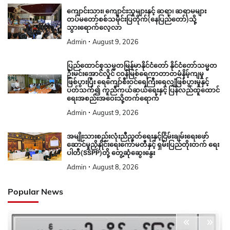
ကျောင်းသား၊ ကျောင်းသူများနှင့် ဆရာ၊ ဆရာမများ
တပ်မတော်စစ်သမိုင်းပြတိုက်(နေပြည်တော်)သို့
သွားရောက်လေ့လာ
Admin
August 9, 2026
ပြည်ထောင်စုသမ္မတမြန်မာနိုင်ငံတော် နိုင်ငံတော်သမ္မတ
ဦးမင်းအောင်လှိုင် ငဝန်မြစ်ရေကာတာတမံနိမ့်ကျမှု
ဖြစ်ပွားပြီး ရေကျော်စီးဝင်ရေကြီးရေလျှံဖြစ်ပွားမှုနှင့်
ပတ်သက်၍ ကူညီကယ်ဆယ်ရေးနှင့် ပြန်လည်ထူထောင်
ရေးအစည်းအဝေးသို့တက်ရောက်
Admin
August 9, 2026
အမျိုးသားစည်းလုံးညီညွတ်ရေးနှင့်ငြိမ်းချမ်းရေးဖော်
ဆောင်မှုညှိနှိုင်းရေးကော်မတီနှင့် ရှမ်းပြည်တိုးတက် ရေး
ပါတီ(SSPP)တို့ တွေ့ဆုံဆွေးနွေး
Admin
August 8, 2026
Popular News