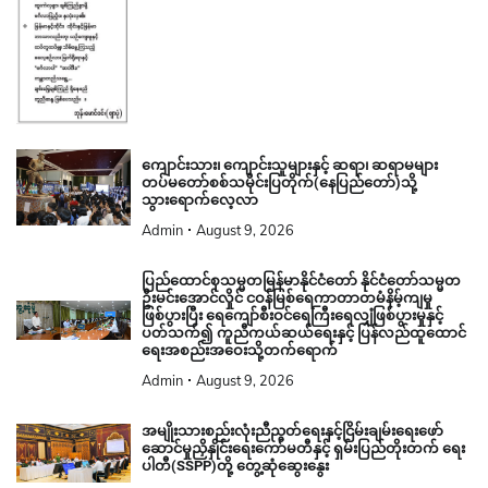
ကျောင်းသား၊ ကျောင်းသူများနှင့် ဆရာ၊ ဆရာမများ
တပ်မတော်စစ်သမိုင်းပြတိုက်(နေပြည်တော်)သို့
သွားရောက်လေ့လာ
Admin
August 9, 2026
ပြည်ထောင်စုသမ္မတမြန်မာနိုင်ငံတော် နိုင်ငံတော်သမ္မတ
ဦးမင်းအောင်လှိုင် ငဝန်မြစ်ရေကာတာတမံနိမ့်ကျမှု
ဖြစ်ပွားပြီး ရေကျော်စီးဝင်ရေကြီးရေလျှံဖြစ်ပွားမှုနှင့်
ပတ်သက်၍ ကူညီကယ်ဆယ်ရေးနှင့် ပြန်လည်ထူထောင်
ရေးအစည်းအဝေးသို့တက်ရောက်
Admin
August 9, 2026
အမျိုးသားစည်းလုံးညီညွတ်ရေးနှင့်ငြိမ်းချမ်းရေးဖော်
ဆောင်မှုညှိနှိုင်းရေးကော်မတီနှင့် ရှမ်းပြည်တိုးတက် ရေး
ပါတီ(SSPP)တို့ တွေ့ဆုံဆွေးနွေး