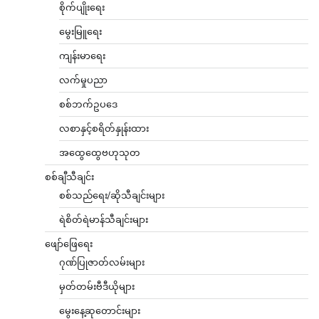
စိုက်ပျိုးရေး
မွေးမြူရေး
ကျန်းမာရေး
လက်မှုပညာ
စစ်ဘက်ဥပဒေ
လစာနှင့်စရိတ်နှုန်းထား
အထွေထွေဗဟုသုတ
စစ်ချီသီချင်း
စစ်သည်ရေး/ဆိုသီချင်းများ
ရဲစိတ်ရဲမာန်သီချင်းများ
ဖျော်ဖြေရေး
ဂုဏ်ပြုဇာတ်လမ်းများ
မှတ်တမ်းဗီဒီယိုများ
မွေးနေ့ဆုတောင်းများ