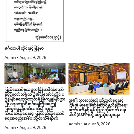
မင်္ဂလာပါ ထိုင်းနှင့်မြန်မာ
Admin
August 9, 2026
ပြည်ထောင်စုသမ္မတမြန်မာနိုင်ငံတော်
နိုင်ငံတော်သမ္မတ ဦးမင်းအောင်လှိုင် င
ဝန်မြစ်ရေကာတာတမံနိမ့်ကျမှုဖြစ်ပွား
အမျိုးသားစည်းလုံးညီညွတ်ရေးနှင့်
ပြီး ရေကျော်စီးဝင်ရေကြီးရေလျှံ
ငြိမ်းချမ်းရေးဖော်ဆောင်မှုညှိနှိုင်းရေး
ဖြစ်ပွားမှုနှင့်ပတ်သက်၍ ကူညီ
ကော်မတီနှင့် ရှမ်းပြည်တိုးတက် ရေး
ကယ်ဆယ်ရေးနှင့် ပြန်လည်ထူထောင်
ပါတီ(SSPP)တို့ တွေ့ဆုံဆွေးနွေး
ရေးအစည်းအဝေးသို့တက်ရောက်
Admin
August 8, 2026
Admin
August 9, 2026