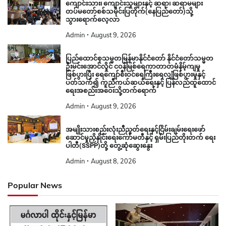
ကျောင်းသား၊ ကျောင်းသူများနှင့် ဆရာ၊ ဆရာမများ
တပ်မတော်စစ်သမိုင်းပြတိုက်(နေပြည်တော်)သို့
သွားရောက်လေ့လာ
Admin
August 9, 2026
ပြည်ထောင်စုသမ္မတမြန်မာနိုင်ငံတော် နိုင်ငံတော်သမ္မတ
ဦးမင်းအောင်လှိုင် ငဝန်မြစ်ရေကာတာတမံနိမ့်ကျမှု
ဖြစ်ပွားပြီး ရေကျော်စီးဝင်ရေကြီးရေလျှံဖြစ်ပွားမှုနှင့်
ပတ်သက်၍ ကူညီကယ်ဆယ်ရေးနှင့် ပြန်လည်ထူထောင်
ရေးအစည်းအဝေးသို့တက်ရောက်
Admin
August 9, 2026
အမျိုးသားစည်းလုံးညီညွတ်ရေးနှင့်ငြိမ်းချမ်းရေးဖော်
ဆောင်မှုညှိနှိုင်းရေးကော်မတီနှင့် ရှမ်းပြည်တိုးတက် ရေး
ပါတီ(SSPP)တို့ တွေ့ဆုံဆွေးနွေး
Admin
August 8, 2026
Popular News