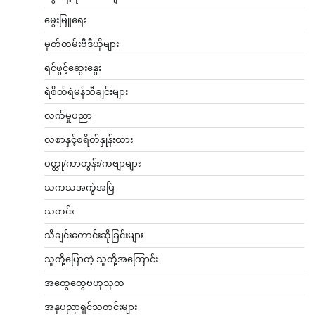
မွေးမြူရေး
မှတ်တမ်းဗီဒီယိုများ
ရင်ဖွင့်ဆွေးနွေး
ရဲစိတ်ရဲမန်သီချင်းများ
လက်မှုပညာ
လစာနှင့်စရိတ်နှုန်းထား
ဝတ္ထု/ကာတွန်း/ကဗျာများ
သကသအကွဲအပြဲ
သတင်း
သီချင်းတောင်းဆိုခြင်းများ
သူတို့ပြောတဲ့ သူတို့အကြောင်း
အထွေထွေဗဟုသုတ
အနုပညာရှင်သတင်းများ