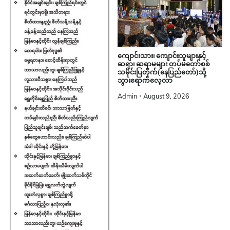
ကျောင်းသား၊ ကျောင်းသူများနှင့်
ဆရာ၊ ဆရာမများ တပ်မတော်စစ်
သမိုင်းပြတိုက်(နေပြည်တော်)သို့
သွားရောက်လေ့လာ
Admin
August 9, 2026