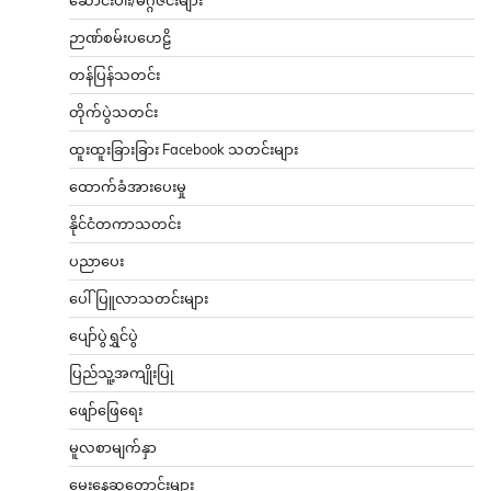
ဆောင်းပါး/မဂ္ဂဇင်းများ
ဉာဏ်စမ်းပဟေဠိ
တန်ပြန်သတင်း
တိုက်ပွဲသတင်း
ထူးထူးခြားခြား Facebook သတင်းများ
ထောက်ခံအားပေးမှု
နိုင်ငံတကာသတင်း
ပညာပေး
ပေါ်ပြူလာသတင်းများ
ပျော်ပွဲရွှင်ပွဲ
ပြည်သူ့အကျိုးပြု
ဖျော်ဖြေရေး
မူလစာမျက်နှာ
မွေးနေ့ဆုတောင်းများ