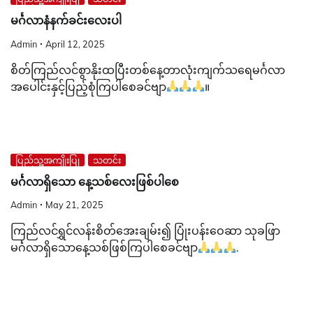
မင်္ဂလာနံနက်ခင်းလေးပါ
Admin
April 12, 2025
စိတ်ကြည်လင်စွာနိုးထပြီးတစ်နေ့တာလုံးကျက်သရေမင်္ဂလာ
အပေါင်းနှင့်ပြည့်စုံကြပါစေခင်ဗျာ
။
ပြည်သူ့အကျိုးပြု
သတင်း
မင်္ဂလာရှိသော နေ့သစ်လေးဖြစ်ပါစေ
Admin
May 21, 2025
ကြည်လင်ရွှင်လန်းစိတ်အေးချမ်း၍ ပြုံးပန်းဝေဆာ သုခဖြာ
မင်္ဂလာရှိသောနေ့သစ်ဖြစ်ကြပါစေခင်ဗျာ
.