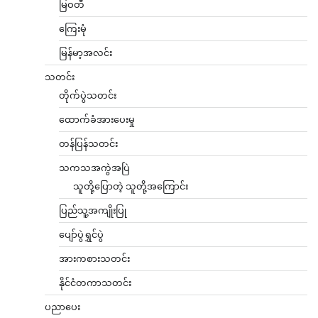
မြဝတီ
ကြေးမုံ
မြန်မာ့အလင်း
သတင်း
တိုက်ပွဲသတင်း
ထောက်ခံအားပေးမှု
တန်ပြန်သတင်း
သကသအကွဲအပြဲ
သူတို့ပြောတဲ့ သူတို့အကြောင်း
ပြည်သူ့အကျိုးပြု
ပျော်ပွဲရွှင်ပွဲ
အားကစားသတင်း
နိုင်ငံတကာသတင်း
ပညာပေး