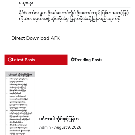
ဆွေးနွေး
နိုင်ငံတော်သမ္မတ ဦးမင်းအောင်လှိုင် ဦးဆောင်သည့် မြန်မာအဆင့်မြင့်
ကိုယ်စားလှယ်အဖွဲ့ ထိုင်းနိုင်ငံမှ မြန်မာနိုင်ငံသို့ပြန်လည်ရောက်ရှိ
Direct Download APK
Latest Posts
Trending Posts
မင်္ဂလာပါ ထိုင်းနှင့်မြန်မာ
Admin
August 9, 2026