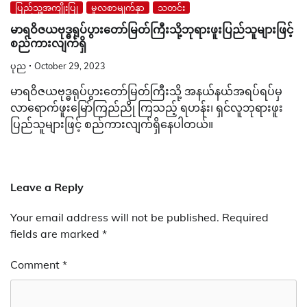
ပြည်သူ့အကျိုးပြု
မူလစာမျက်နှာ
သတင်း
မာရဝိဇယဗုဒ္ဓရုပ်ပွားတော်မြတ်ကြီးသို့ဘုရားဖူးပြည်သူများဖြင့်
စည်ကားလျက်ရှိ
ပုည
October 29, 2023
မာရဝိဇယဗုဒ္ဓရုပ်ပွားတော်မြတ်ကြီးသို့ အနယ်နယ်အရပ်ရပ်မှ
လာရောက်ဖူးမြော်ကြည်ညို ကြသည့် ရဟန်း၊ ရှင်လူဘုရားဖူး
ပြည်သူများဖြင့် စည်ကားလျက်ရှိနေပါတယ်။
Leave a Reply
Your email address will not be published.
Required
fields are marked
*
Comment
*