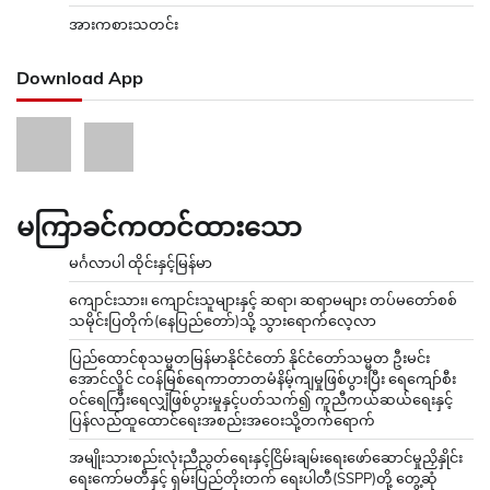
အားကစားသတင်း
Download App
မကြာခင်ကတင်ထားသော
မင်္ဂလာပါ ထိုင်းနှင့်မြန်မာ
ကျောင်းသား၊ ကျောင်းသူများနှင့် ဆရာ၊ ဆရာမများ တပ်မတော်စစ်
သမိုင်းပြတိုက်(နေပြည်တော်)သို့ သွားရောက်လေ့လာ
ပြည်ထောင်စုသမ္မတမြန်မာနိုင်ငံတော် နိုင်ငံတော်သမ္မတ ဦးမင်း
အောင်လှိုင် ငဝန်မြစ်ရေကာတာတမံနိမ့်ကျမှုဖြစ်ပွားပြီး ရေကျော်စီး
ဝင်ရေကြီးရေလျှံဖြစ်ပွားမှုနှင့်ပတ်သက်၍ ကူညီကယ်ဆယ်ရေးနှင့်
ပြန်လည်ထူထောင်ရေးအစည်းအဝေးသို့တက်ရောက်
အမျိုးသားစည်းလုံးညီညွတ်ရေးနှင့်ငြိမ်းချမ်းရေးဖော်ဆောင်မှုညှိနှိုင်း
ရေးကော်မတီနှင့် ရှမ်းပြည်တိုးတက် ရေးပါတီ(SSPP)တို့ တွေ့ဆုံ