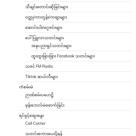
သီချင်းတောင်းဆိုခြင်းများ
ဝတ္ထု/ကာတွန်း/ကဗျာများ
ဆောင်းပါး/မဂ္ဂဇင်းများ
ပေါ်ပြူလာသတင်းများ
အနုပညာရှင်သတင်းများ
ထူးထူးခြားခြား Facebook သတင်းများ
သဇင် FM Radio
Tiktok ဆယ်လီများ
ကံစမ်းမဲ
ဉာဏ်စမ်းပဟေဠိ
ဖုန်းဘေလ်မဲဖောက်ခြင်း
ရင်ဖွင့်ဆွေးနွေး
Call Center
သတင်းစကားပေးပို့ရန်