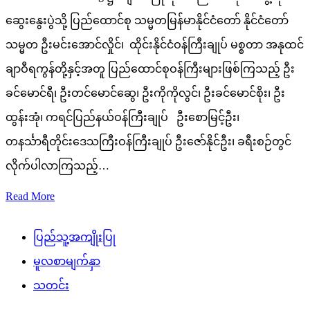
ဆွေးနွေးပွဲသို့ ပြည်ထောင်စု သမ္မတမြန်မာနိုင်ငံတော် နိုင်ငံတော်
သမ္မတ ဦးမင်းအောင်လှိုင်၊ ထိုင်းနိုင်ငံဝန်ကြီးချုပ် မစ္စတာ အနုထင်
ချာဝီရကွန်တို့နှင့်အတူ ပြည်ထောင်စုဝန်ကြီးများဖြစ်ကြသည့် ဦး
ခင်မောင်ရီ၊ ဦးတင်မောင်ဆွေ၊ ဦးကိုကိုလွင်၊ ဦးခင်မောင်စိုး၊ ဦး
ထွန်းအုံ၊ ကရင်ပြည်နယ်ဝန်ကြီးချုပ် ဦးစောမြင့်ဦး၊
တနင်္သာရီတိုင်းဒေသကြီးဝန်ကြီးချုပ် ဦးဇော်နိုင်ဦး၊ ခရီးစဉ်တွင်
လိုက်ပါလာကြသည့်…
Read More
ပြည်သူ့အကျိုးပြု
မူလစာမျက်နှာ
သတင်း