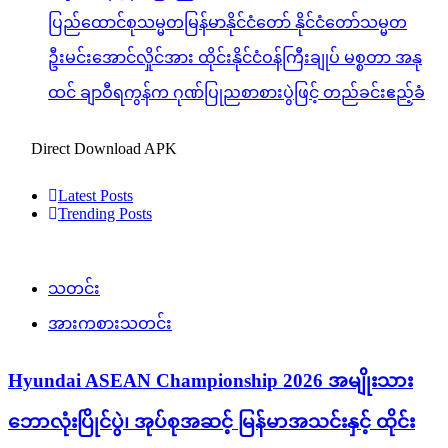
ပြည်ထောင်စုသမ္မတမြန်မာနိုင်ငံတော် နိုင်ငံတော်သမ္မတ
ဦးမင်းအောင်လှိုင်အား ထိုင်းနိုင်ငံဝန်ကြီးချုပ် မစ္စတာ အနု
ထင် ချာဝီရကွန်က ဂုဏ်ပြုညစာစားပွဲဖြင့် တည်ခင်းဧည့်ခံ
Direct Download APK
Latest Posts
Trending Posts
သတင်း
အားကစားသတင်း
Hyundai ASEAN Championship 2026 အမျိုးသား
ဘောလုံးပြိုင်ပွဲ၊ အုပ်စုအဆင့် မြန်မာအသင်းနှင့် ထိုင်း