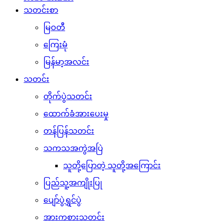
သတင်းစာ
မြဝတီ
ကြေးမုံ
မြန်မာ့အလင်း
သတင်း
တိုက်ပွဲသတင်း
ထောက်ခံအားပေးမှု
တန်ပြန်သတင်း
သကသအကွဲအပြဲ
သူတို့ပြောတဲ့ သူတို့အကြောင်း
ပြည်သူ့အကျိုးပြု
ပျော်ပွဲရွှင်ပွဲ
အားကစားသတင်း