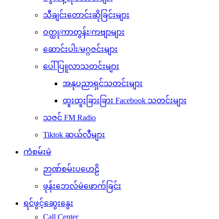
သီချင်းတောင်းဆိုခြင်းများ
ဝတ္ထု/ကာတွန်း/ကဗျာများ
ဆောင်းပါး/မဂ္ဂဇင်းများ
ပေါ်ပြူလာသတင်းများ
အနုပညာရှင်သတင်းများ
ထူးထူးခြားခြား Facebook သတင်းများ
သဇင် FM Radio
Tiktok ဆယ်လီများ
ကံစမ်းမဲ
ဉာဏ်စမ်းပဟေဠိ
ဖုန်းဘေလ်မဲဖောက်ခြင်း
ရင်ဖွင့်ဆွေးနွေး
Call Center