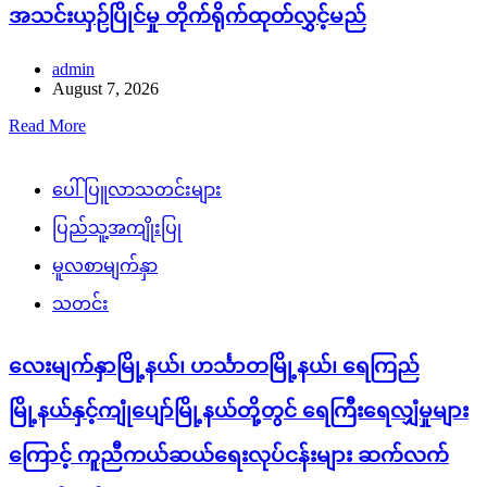
အသင်းယှဉ်ပြိုင်မှု တိုက်ရိုက်ထုတ်လွှင့်မည်
admin
August 7, 2026
Read More
ပေါ်ပြူလာသတင်းများ
ပြည်သူ့အကျိုးပြု
မူလစာမျက်နှာ
သတင်း
လေးမျက်နှာမြို့နယ်၊ ဟင်္သာတမြို့နယ်၊ ရေကြည်
မြို့နယ်နှင့်ကျုံပျော်မြို့နယ်တို့တွင် ရေကြီးရေလျှံမှုများ
ကြောင့် ကူညီကယ်ဆယ်ရေးလုပ်ငန်းများ ဆက်လက်