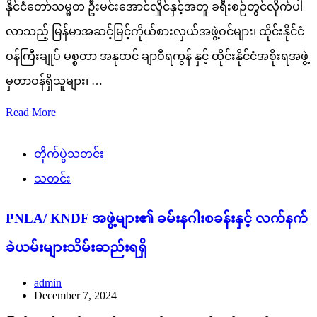
နိုင်ငံတော်သမ္မတ ဦးမင်းအောင်လှိုင်နှင့်အတူ ခရီးစဉ်တွင်လိုက်ပါ
လာသည့် မြန်မာအဆင့်မြင့်ကိုယ်စားလှယ်အဖွဲ့ဝင်များ၊ ထိုင်းနိုင်ငံ
ဝန်ကြီးချုပ် မစ္စတာ အနုထင် ချာဝီရကွန် နှင့် ထိုင်းနိုင်ငံအစိုးရအဖွဲ့
မှတာဝန်ရှိသူများ၊ …
Read More
တိုက်ပွဲသတင်း
သတင်း
PNLA/ KNDF အဖွဲ့များ၏ ခမ်းနဂါးစခန်းနှင့် လက်နက်
ခဲယမ်းများသိမ်းဆည်းရရှိ
admin
December 7, 2024