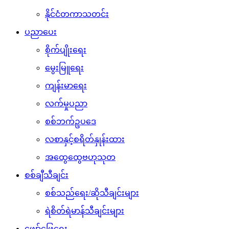
နိုင်ငံတကာသတင်း
ပညာပေး
စိုက်ပျိုးရေး
မွေးမြူရေး
ကျန်းမာရေး
လက်မှုပညာ
စစ်ဘက်ဥပဒေ
လစာနှင့်စရိတ်နှုန်းထား
အထွေထွေဗဟုသုတ
စစ်ချီသီချင်း
စစ်သည်ရေး/ဆိုသီချင်းများ
ရဲစိတ်ရဲမာန်သီချင်းများ
ဖျော်ဖြေရေး