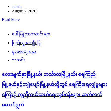
admin
August 7, 2026
Read More
ပေါ်ပြူလာသတင်းများ
ပြည်သူ့အကျိုးပြု
မူလစာမျက်နှာ
သတင်း
လေးမျက်နှာမြို့နယ်၊ ဟင်္သာတမြို့နယ်၊ ရေကြည်
မြို့နယ်နှင့်ကျုံပျော်မြို့နယ်တို့တွင် ရေကြီးရေလျှံမှုများ
ကြောင့် ကူညီကယ်ဆယ်ရေးလုပ်ငန်းများ ဆက်လက်
ဆောင်ရွက်