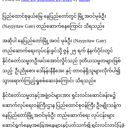
ပြည်ထောင်စုနယ်မြေ နေပြည်တော်တွင် မြို့အဝင်မုခ်ဦး
(Naypyitaw Gate) တည်ဆောက်နေ​ကြောင်း သိရသည်။
အဆိုပါ နေပြည်တော်မြို့အဝင် မုခ်ဦး (Naypyitaw Gate)
တည်ဆောက်​ရေးလုပ်ငန်းခွင်သို့ ဇွန် ၂၅ ရက် နံနက်ပိုင်းတွင်
နိုင်ငံတော်သမ္မတဦးမင်းအောင်လှိုင်သည် ဒုတိယသမ္မတများဖြစ်
သည့် ဦးညိုစော၊ ဒေါ်နန်းနီနီအေး နှင့် တာဝန်ရှိသူများလိုက်ပါ၍
သွားရောက်ကြည့်ရှုစစ်ဆေးခဲ့​ကြောင်း သိရသည်။
နိုင်ငံတော်သမ္မတနှင့်အဖွဲ့ဝင်များအား ရှင်းလင်းဆောင်ခန်းမ၌
ဆောက်လုပ်ရေးဝန်ကြီးဌာန ပြည်ထောင်စုဝန်ကြီး ဦးမျိုးသန့်က
နေပြည်တော်မြို့အဝင်မုခ်ဦး တည်ဆောက်ရေး လုပ်ငန်းများ
ဆောင်ရွက်နေမှုအခြေအနေများနှင့်ပတ်သက်၍ ရှင်းလင်းတင်ပြခဲ့