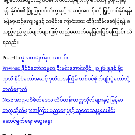
မြို့တော်အတွင်းသို့ ဝင်ရောက်လာသူများကို မင်္ဂလာရှိစွာကြိုဆို
ရန်၊ နိုင်ငံ၏ မြို့ပြဂုဏ်သိက္ခာနှင့် အဆင့်အတန်းကို မြှင့်တင်နိုင်ရန်၊
မြန်မာ့ယဉ်ကျေးမှုနှင့် သမိုင်းကြောင်းအား ထိန်းသိမ်းဖော်ပြရန် စ
သည့်ရည် ရွယ်ချက်များဖြင့် တည်ဆောက်​နေခြင်းဖြစ်​ကြောင်း သိ
ရသည်။
Posted in
မူလစာမျက်နှာ
,
သတင်း
Post
Previous:
နိုင်ငံတော်သမ္မတ ဦးမင်းအောင်လှိုင် ၂၀၂၆ ခုနှစ် မိုး
navigation
ရာသီ နိုင်ငံတော်အဆင့် ဒုတိယအကြိမ် သစ်ပင်စိုက်ပျိုးပွဲတော်သို့
တက်ရောက်
Next:
အာရှ-ပစိဖိတ်ဒေသ ထိပ်တန်းတက္ကသိုလ်များနှင့် မြန်မာ
တက္ကသိုလ်များအကြား ပညာရေးနှင့် သုတေသနပူးပေါင်း
ဆောင်ရွက်ရေး ဆွေးနွေး