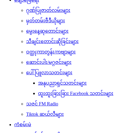
ဂုဏ်ပြုဇာတ်လမ်းများ
မှတ်တမ်းဗီဒီယိုများ
မွေးနေ့ဆုတောင်းများ
သီချင်းတောင်းဆိုခြင်းများ
ဝတ္ထု/ကာတွန်း/ကဗျာများ
ဆောင်းပါး/မဂ္ဂဇင်းများ
ပေါ်ပြူလာသတင်းများ
အနုပညာရှင်သတင်းများ
ထူးထူးခြားခြား Facebook သတင်းများ
သဇင် FM Radio
Tiktok ဆယ်လီများ
ကံစမ်းမဲ