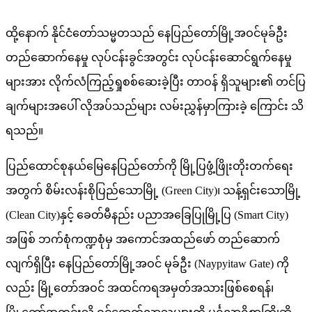
ထို့နောက် နိုင်ငံတော်သမ္မတသည် နေပြည်တော်မြို့အဝင်မုခ်ဦး
တည်ဆောက်နေမှု လုပ်ငန်းခွင်အတွင်း လုပ်ငန်းဆောင်ရွက်နေမှု
များအား လိုက်လံကြည့်ရှုစစ်ဆေးခဲ့ပြီး တာဝန် ရှိသူများ၏ တင်ပြ
ချက်များအပေါ် လိုအပ်သည်များ လမ်းညွှန်မှာကြားခဲ့ ကြောင်း သိ
ရသည်။
ပြည်ထောင်စုနယ်မြေနေပြည်တော်ကို မြို့ပြဖွံ့ဖြိုးတိုးတက်ရေး
အတွက် စိမ်းလန်းစိုပြည်သောမြို့ (Green City)၊ သန့်ရှင်းသောမြို့
(Clean City)နှင့် ခေတ်မီနည်း ပညာအခြေပြုမြို့ပြ (Smart City)
အဖြစ် ဘက်စုံကဏ္ဍစုံမှ အကောင်အထည်ဖော် တည်ဆောက်
လျက်ရှိပြီး နေပြည်တော်မြို့အဝင် မုခ်ဦး (Naypyitaw Gate) ကို
လည်း မြို့တော်အဝင် အထင်ကရအမှတ်အသားဖြစ်စေရန်၊