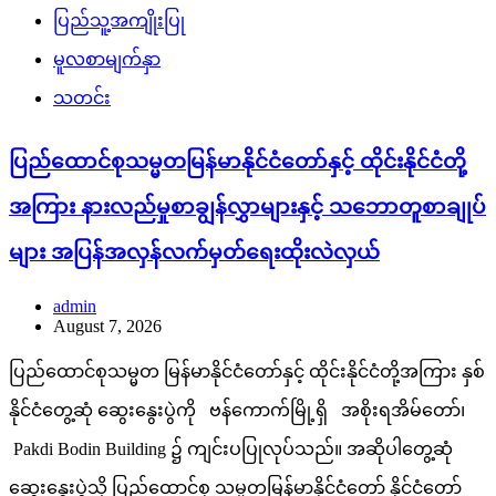
ပြည်သူ့အကျိုးပြု
မူလစာမျက်နှာ
သတင်း
ပြည်ထောင်စုသမ္မတမြန်မာနိုင်ငံတော်နှင့် ထိုင်းနိုင်ငံတို့
အကြား နားလည်မှုစာချွန်လွှာများနှင့် သဘောတူစာချုပ်
များ အပြန်အလှန်လက်မှတ်ရေးထိုးလဲလှယ်
admin
August 7, 2026
ပြည်ထောင်စုသမ္မတ မြန်မာနိုင်ငံတော်နှင့် ထိုင်းနိုင်ငံတို့အကြား နှစ်
နိုင်ငံတွေ့ဆုံ ဆွေးနွေးပွဲကို ဗန်ကောက်မြို့ရှိ အစိုးရအိမ်တော်၊
Pakdi Bodin Building ၌ ကျင်းပပြုလုပ်သည်။ အဆိုပါတွေ့ဆုံ
ဆွေးနွေးပွဲသို့ ပြည်ထောင်စု သမ္မတမြန်မာနိုင်ငံတော် နိုင်ငံတော်