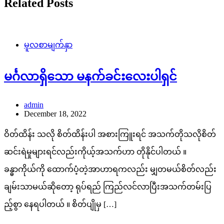
Related Posts
မူလစာမျက်နှာ
မင်္ဂလာရှိသော မနက်ခင်းလေးပါရှင်
admin
December 18, 2022
ဝိတ်ထိန်း သလို စိတ်ထိန်းပါ အစားကြူးရင် အသက်တိုသလိုစိတ်
ဆင်းရဲမှုများရင်လည်းကိုယ့်အသက်ဟာ တိုနိုင်ပါတယ် ။
ခန္ဓာကိုယ်ကို ထောက်ပံ့တဲ့အာဟာရကလည်း မျှတမယ်စိတ်လည်း
ချမ်းသာမယ်ဆိုတော့ ရုပ်ရည် ကြည်လင်လာပြီးအသက်တမ်းပြ
ည့်စွာ နေရပါတယ် ။ စိတ်ပျိုမှ […]