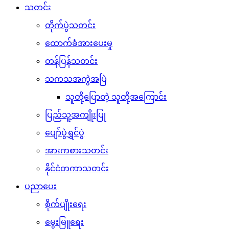
သတင်း
တိုက်ပွဲသတင်း
ထောက်ခံအားပေးမှု
တန်ပြန်သတင်း
သကသအကွဲအပြဲ
သူတို့ပြောတဲ့ သူတို့အကြောင်း
ပြည်သူ့အကျိုးပြု
ပျော်ပွဲရွှင်ပွဲ
အားကစားသတင်း
နိုင်ငံတကာသတင်း
ပညာပေး
စိုက်ပျိုးရေး
မွေးမြူရေး