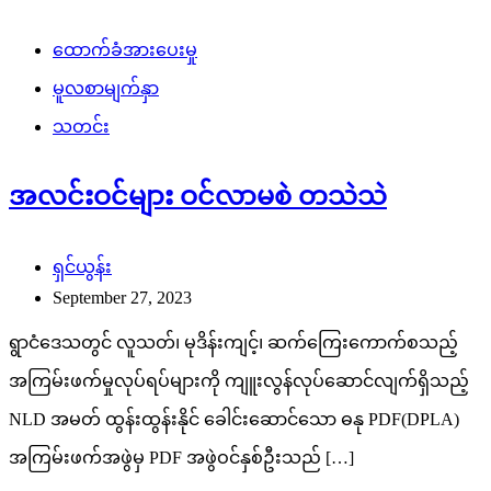
ထောက်ခံအားပေးမှု
မူလစာမျက်နှာ
သတင်း
အလင်းဝင်များ ဝင်လာမစဲ တသဲသဲ
ရှင်ယွန်း
September 27, 2023
ရွာငံဒေသတွင် လူသတ်၊ မုဒိန်းကျင့်၊ ဆက်ကြေးကောက်စသည့်
အကြမ်းဖက်မှုလုပ်ရပ်များကို ကျူးလွန်လုပ်ဆောင်လျက်ရှိသည့်
NLD အမတ် ထွန်းထွန်းနိုင် ခေါင်းဆောင်သော ဓနု PDF(DPLA)
အကြမ်းဖက်အဖွဲမှ PDF အဖွဲဝင်နှစ်ဦးသည် […]