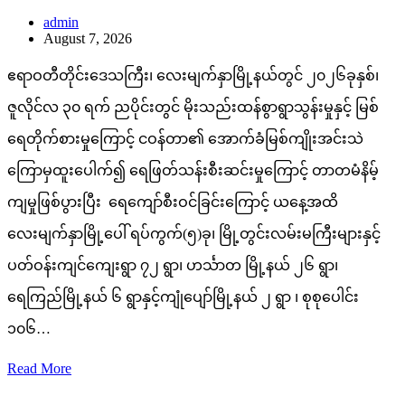
admin
August 7, 2026
ဧရာဝတီတိုင်းဒေသကြီး၊ လေးမျက်နှာမြို့နယ်တွင် ၂၀၂၆ခုနှစ်၊
ဇူလိုင်လ ၃၀ ရက် ညပိုင်းတွင် မိုးသည်းထန်စွာရွာသွန်းမှုနှင့် မြစ်
ရေတိုက်စားမှုကြောင့် ငဝန်တာ၏ အောက်ခံမြစ်ကျိုးအင်းသဲ
ကြောမှထူးပေါက်၍ ရေဖြတ်သန်းစီးဆင်းမှုကြောင့် တာတမံနိမ့်
ကျမှုဖြစ်ပွားပြီး ရေကျော်စီးဝင်ခြင်းကြောင့် ယနေ့အထိ
လေးမျက်နှာမြို့ပေါ် ရပ်ကွက်(၅)ခု၊ မြို့တွင်းလမ်းမကြီးများနှင့်
ပတ်ဝန်းကျင်ကျေးရွာ ၇၂ ရွာ၊ ဟင်္သာတ မြို့နယ် ၂၆ ရွာ၊
ရေကြည်မြို့နယ် ၆ ရွာနှင့်ကျုံပျော်မြို့နယ် ၂ ရွာ ၊ စုစုပေါင်း
၁၀၆…
Read More