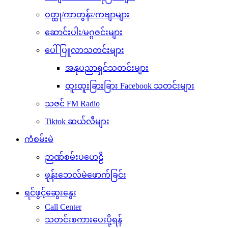
ဝတ္ထု/ကာတွန်း/ကဗျာများ
ဆောင်းပါး/မဂ္ဂဇင်းများ
ပေါ်ပြူလာသတင်းများ
အနုပညာရှင်သတင်းများ
ထူးထူးခြားခြား Facebook သတင်းများ
သဇင် FM Radio
Tiktok ဆယ်လီများ
ကံစမ်းမဲ
ဉာဏ်စမ်းပဟေဠိ
ဖုန်းဘေလ်မဲဖောက်ခြင်း
ရင်ဖွင့်ဆွေးနွေး
Call Center
သတင်းစကားပေးပို့ရန်