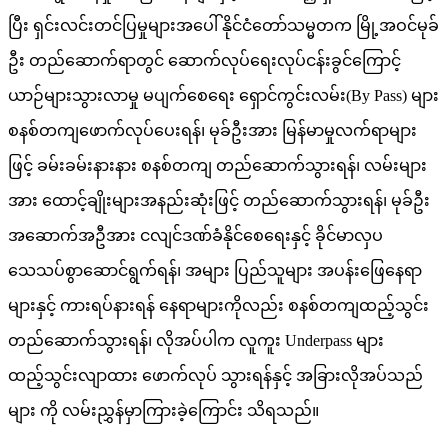
ပြီး ရှင်းလင်းတင်ပြမှုများအပေါ် နိုင်ငံတော်သမ္မတက မြို့အဝင်မုခ်
ဦး တည်ဆောက်ရာတွင် ဆောက်လုပ်ရေးလုပ်ငန်းခွင်ကြောင့်
ယာဉ်များသွားလာမှု မပျက်စေရေး ရှောင်ကွင်းလမ်း(By Pass) များ
စနစ်တကျဖောက်လုပ်ပေးရန်၊ မုခ်ဦးအား မြန်မာမှုလက်ရာများ
ဖြင့် ခမ်းခမ်းနားနား စနစ်တကျ တည်ဆောက်သွားရန်၊ လမ်းများ
အား ထောင့်ချိုးများအနည်းဆုံးဖြင့် တည်ဆောက်သွားရန်၊ မုခ်ဦး
အဆောက်အဦအား ငလျင်ဒဏ်ခံနိုင်စေရေးနှင့် ခိုင်မာလှပ
သေသပ်စွာဆောင်ရွက်ရန်၊ အများ ပြည်သူများ အပန်းဖြေနေရာ
များနှင့် ကားရပ်နားရန် နေရာများကိုလည်း စနစ်တကျထည့်သွင်း
တည်ဆောက်သွားရန်၊ လိုအပ်ပါက လူကူး Underpass များ
ထည့်သွင်းလျာထား ဖောက်လုပ် သွားရန်နှင့် အခြားလိုအပ်သည်
များ ကို လမ်းညွှန်မှာကြားခဲ့​ကြောင်း သိရသည်။