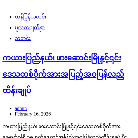
တန်ပြန်သတင်း
မူလစာမျက်နှာ
သတင်း
ကယားပြည်နယ်၊ ဖားဆောင်းမြိုနှင့်၎င်း
ဒေသတစ်ဝိုက်အားအပြည့်အဝပြန်လည်
ထိန်းချုပ်
admin
February 16, 2026
ကယားပြည်နယ်၊ ဖားဆောင်းမြိုနှင့်၎င်းဒေသတစ်ဝိုက်အား
ဖေဖော်ဝါရီ ၁၅ ရက်နေ့တွင်အပြည့်အဝပြန်လည်ထိန်းချုပ်ပြီး