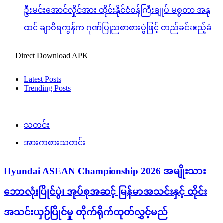
ဦးမင်းအောင်လှိုင်အား ထိုင်းနိုင်ငံဝန်ကြီးချုပ် မစ္စတာ အနု
ထင် ချာဝီရကွန်က ဂုဏ်ပြုညစာစားပွဲဖြင့် တည်ခင်းဧည့်ခံ
Direct Download APK
Latest Posts
Trending Posts
သတင်း
အားကစားသတင်း
Hyundai ASEAN Championship 2026 အမျိုးသား
ဘောလုံးပြိုင်ပွဲ၊ အုပ်စုအဆင့် မြန်မာအသင်းနှင့် ထိုင်း
အသင်းယှဉ်ပြိုင်မှု တိုက်ရိုက်ထုတ်လွှင့်မည်