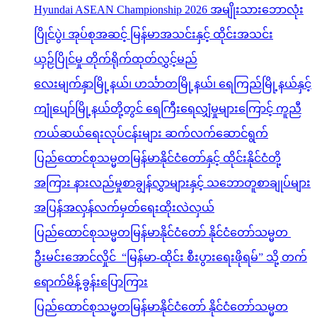
Hyundai ASEAN Championship 2026 အမျိုးသားဘောလုံး
ပြိုင်ပွဲ၊ အုပ်စုအဆင့် မြန်မာအသင်းနှင့် ထိုင်းအသင်း
ယှဉ်ပြိုင်မှု တိုက်ရိုက်ထုတ်လွှင့်မည်
လေးမျက်နှာမြို့နယ်၊ ဟင်္သာတမြို့နယ်၊ ရေကြည်မြို့နယ်နှင့်
ကျုံပျော်မြို့နယ်တို့တွင် ရေကြီးရေလျှံမှုများကြောင့် ကူညီ
ကယ်ဆယ်ရေးလုပ်ငန်းများ ဆက်လက်ဆောင်ရွက်
ပြည်ထောင်စုသမ္မတမြန်မာနိုင်ငံတော်နှင့် ထိုင်းနိုင်ငံတို့
အကြား နားလည်မှုစာချွန်လွှာများနှင့် သဘောတူစာချုပ်များ
အပြန်အလှန်လက်မှတ်ရေးထိုးလဲလှယ်
ပြည်ထောင်စုသမ္မတမြန်မာနိုင်ငံတော် နိုင်ငံတော်သမ္မတ
ဦးမင်းအောင်လှိုင် “မြန်မာ-ထိုင်း စီးပွားရေးဖိုရမ်” သို့ တက်
ရောက်မိန့်ခွန်းပြောကြား
ပြည်ထောင်စုသမ္မတမြန်မာနိုင်ငံတော် နိုင်ငံတော်သမ္မတ