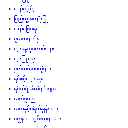
ပျော်ပွဲရွှင်ပွဲ
ပြည်သူ့အကျိုးပြု
ဖျော်ဖြေရေး
မူလစာမျက်နှာ
မွေးနေ့ဆုတောင်းများ
မွေးမြူရေး
မှတ်တမ်းဗီဒီယိုများ
ရင်ဖွင့်ဆွေးနွေး
ရဲစိတ်ရဲမန်သီချင်းများ
လက်မှုပညာ
လစာနှင့်စရိတ်နှုန်းထား
ဝတ္ထု/ကာတွန်း/ကဗျာများ