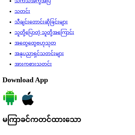
သကသအကွဲအပြဲ
သတင်း
သီချင်းတောင်းဆိုခြင်းများ
သူတို့ပြောတဲ့ သူတို့အကြောင်း
အထွေထွေဗဟုသုတ
အနုပညာရှင်သတင်းများ
အားကစားသတင်း
Download App
မကြာခင်ကတင်ထားသော