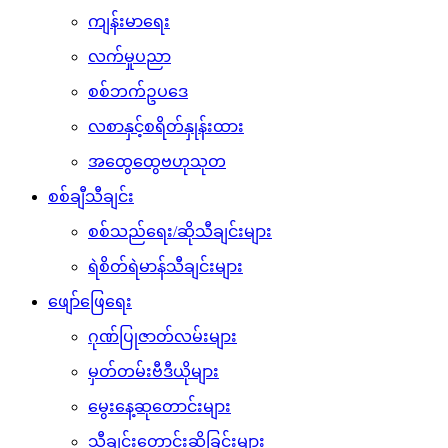
ကျန်းမာရေး
လက်မှုပညာ
စစ်ဘက်ဥပဒေ
လစာနှင့်စရိတ်နှုန်းထား
အထွေထွေဗဟုသုတ
စစ်ချီသီချင်း
စစ်သည်ရေး/ဆိုသီချင်းများ
ရဲစိတ်ရဲမာန်သီချင်းများ
ဖျော်ဖြေရေး
ဂုဏ်ပြုဇာတ်လမ်းများ
မှတ်တမ်းဗီဒီယိုများ
မွေးနေ့ဆုတောင်းများ
သီချင်းတောင်းဆိုခြင်းများ