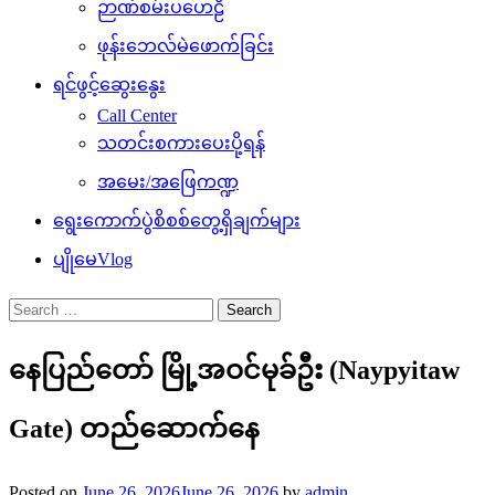
ဉာဏ်စမ်းပဟေဠိ
ဖုန်းဘေလ်မဲဖောက်ခြင်း
ရင်ဖွင့်ဆွေးနွေး
Call Center
သတင်းစကားပေးပို့ရန်
အမေး/အဖြေကဏ္ဍ
ရွေးကောက်ပွဲစိစစ်တွေ့ရှိချက်များ
ပျိုမေVlog
Search
for:
နေပြည်တော် မြို့အဝင်မုခ်ဦး (Naypyitaw
Gate) တည်ဆောက်နေ
Posted on
June 26, 2026
June 26, 2026
by
admin