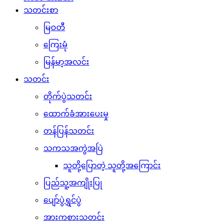
သတင်းစာ
မြဝတီ
ကြေးမုံ
မြန်မာ့အလင်း
သတင်း
တိုက်ပွဲသတင်း
ထောက်ခံအားပေးမှု
တန်ပြန်သတင်း
သကသအကွဲအပြဲ
သူတို့ပြောတဲ့ သူတို့အကြောင်း
ပြည်သူ့အကျိုးပြု
ပျော်ပွဲရွှင်ပွဲ
အားကစားသတင်း