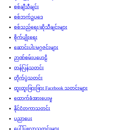
စစ်ချီသီချင်း
စစ်ဘက်ဥပဒေ
စစ်သည်ရေး/ဆိုသီချင်းများ
စိုက်ပျိုးရေး
ဆောင်းပါး/မဂ္ဂဇင်းများ
ဉာဏ်စမ်းပဟေဠိ
တန်ပြန်သတင်း
တိုက်ပွဲသတင်း
ထူးထူးခြားခြား Facebook သတင်းများ
ထောက်ခံအားပေးမှု
နိုင်ငံတကာသတင်း
ပညာပေး
ပေါ်ပြူလာသတင်းများ