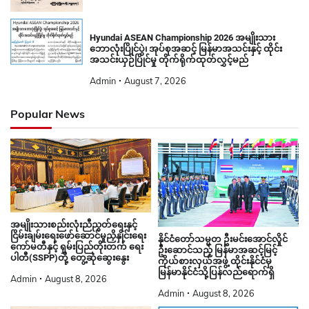
Hyundai ASEAN Championship 2026 အမျိုးသား
ဘောလုံးပြိုင်ပွဲ၊ အုပ်စုအဆင့် မြန်မာအသင်းနှင့် ထိုင်း
အသင်းယှဉ်ပြိုင်မှု တိုက်ရိုက်ထုတ်လွှင့်မည်
Admin
August 7, 2026
Popular News
အမျိုးသားစည်းလုံးညီညွတ်ရေးနှင့်
ငြိမ်းချမ်းရေးဖော်ဆောင်မှုညှိနှိုင်းရေး
နိုင်ငံတော်သမ္မတ ဦးမင်းအောင်လှိုင်
ကော်မတီနှင့် ရှမ်းပြည်တိုးတက် ရေး
ဦးဆောင်သည့် မြန်မာအဆင့်မြင့်
ပါတီ(SSPP)တို့ တွေ့ဆုံဆွေးနွေး
ကိုယ်စားလှယ်အဖွဲ့ ထိုင်းနိုင်ငံမှ
မြန်မာနိုင်ငံသို့ပြန်လည်ရောက်ရှိ
Admin
August 8, 2026
Admin
August 8, 2026