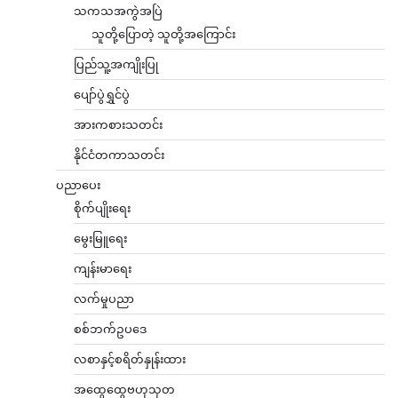
သကသအကွဲအပြဲ
သူတို့ပြောတဲ့ သူတို့အကြောင်း
ပြည်သူ့အကျိုးပြု
ပျော်ပွဲရွှင်ပွဲ
အားကစားသတင်း
နိုင်ငံတကာသတင်း
ပညာပေး
စိုက်ပျိုးရေး
မွေးမြူရေး
ကျန်းမာရေး
လက်မှုပညာ
စစ်ဘက်ဥပဒေ
လစာနှင့်စရိတ်နှုန်းထား
အထွေထွေဗဟုသုတ