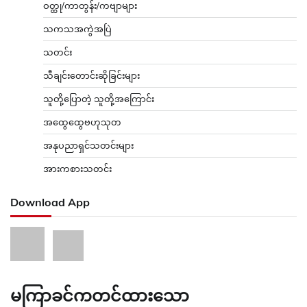
ဝတ္ထု/ကာတွန်း/ကဗျာများ
သကသအကွဲအပြဲ
သတင်း
သီချင်းတောင်းဆိုခြင်းများ
သူတို့ပြောတဲ့ သူတို့အကြောင်း
အထွေထွေဗဟုသုတ
အနုပညာရှင်သတင်းများ
အားကစားသတင်း
Download App
မကြာခင်ကတင်ထားသော