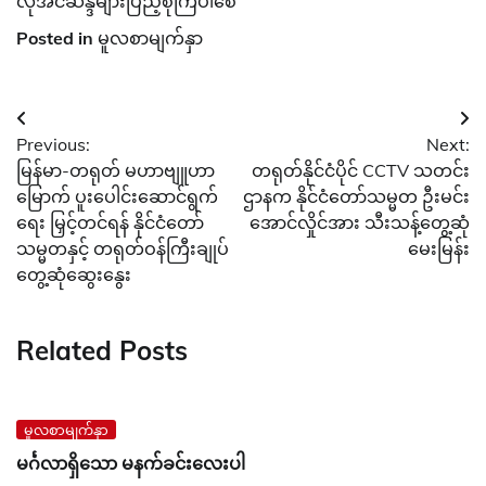
လိုအင်ဆန္ဒများပြည့်စုံကြပါစေ
Posted in
မူလစာမျက်နှာ
Post
Previous:
Next:
navigation
မြန်မာ-တရုတ် မဟာဗျူဟာ
တရုတ်နိုင်ငံပိုင် CCTV သတင်း
မြောက် ပူးပေါင်းဆောင်ရွက်
ဌာနက နိုင်ငံတော်သမ္မတ ဦးမင်း
ရေး မြှင့်တင်ရန် နိုင်ငံတော်
အောင်လှိုင်အား သီးသန့်တွေ့ဆုံ
သမ္မတနှင့် တရုတ်ဝန်ကြီးချုပ်
မေးမြန်း
တွေ့ဆုံဆွေးနွေး
Related Posts
မူလစာမျက်နှာ
မင်္ဂလာရှိသော မနက်ခင်းလေးပါ