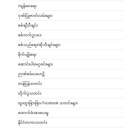
ကျန်းမာရေး
ဂုဏ်ပြုဇာတ်လမ်းများ
စစ်ချီသီချင်း
စစ်ဘက်ဥပဒေ
စစ်သည်ရေး/ဆိုသီချင်းများ
စိုက်ပျိုးရေး
ဆောင်းပါး/မဂ္ဂဇင်းများ
ဉာဏ်စမ်းပဟေဠိ
တန်ပြန်သတင်း
တိုက်ပွဲသတင်း
ထူးထူးခြားခြား Facebook သတင်းများ
ထောက်ခံအားပေးမှု
နိုင်ငံတကာသတင်း