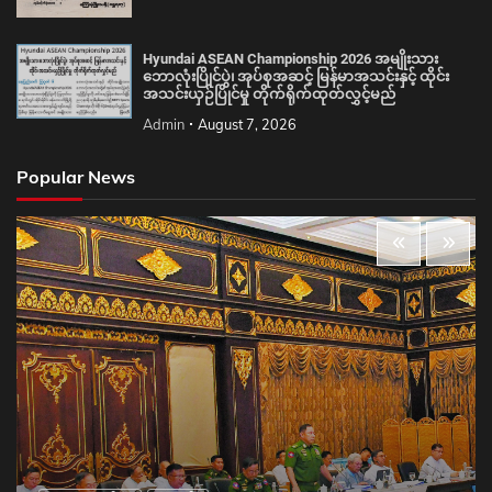
Hyundai ASEAN Championship 2026 အမျိုးသား
ဘောလုံးပြိုင်ပွဲ၊ အုပ်စုအဆင့် မြန်မာအသင်းနှင့် ထိုင်း
အသင်းယှဉ်ပြိုင်မှု တိုက်ရိုက်ထုတ်လွှင့်မည်
Admin
August 7, 2026
Popular News