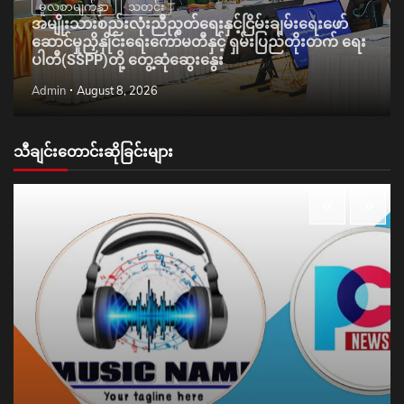
မူလစာမျက်နှာ
သတင်း
အမျိုးသားစည်းလုံးညီညွတ်ရေးနှင့်ငြိမ်းချမ်းရေးဖော်
ဆောင်မှုညှိနှိုင်းရေးကော်မတီနှင့် ရှမ်းပြည်တိုးတက် ရေး
ပါတီ(SSPP)တို့ တွေ့ဆုံဆွေးနွေး
Admin
August 8, 2026
သီချင်းတောင်းဆိုခြင်းများ