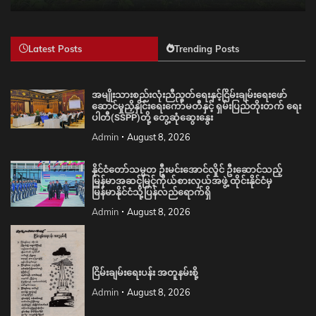
Latest Posts
Trending Posts
အမျိုးသားစည်းလုံးညီညွတ်ရေးနှင့်ငြိမ်းချမ်းရေးဖော်
ဆောင်မှုညှိနှိုင်းရေးကော်မတီနှင့် ရှမ်းပြည်တိုးတက် ရေး
ပါတီ(SSPP)တို့ တွေ့ဆုံဆွေးနွေး
Admin
August 8, 2026
နိုင်ငံတော်သမ္မတ ဦးမင်းအောင်လှိုင် ဦးဆောင်သည့်
မြန်မာအဆင့်မြင့်ကိုယ်စားလှယ်အဖွဲ့ ထိုင်းနိုင်ငံမှ
မြန်မာနိုင်ငံသို့ပြန်လည်ရောက်ရှိ
Admin
August 8, 2026
ငြိမ်းချမ်းရေးပန်း အတူနမ်းစို့
Admin
August 8, 2026