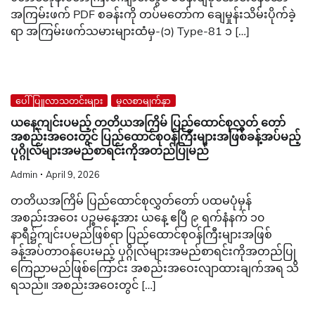
အကြမ်းဖက် PDF စခန်းကို တပ်မတော်က ချေမှုန်းသိမ်းပိုက်ခဲ့
ရာ အကြမ်းဖက်သမားများထံမှ-(၁) Type-81 ၁ […]
ပေါ်ပြူလာသတင်းများ
မူလစာမျက်နှာ
ယနေ့ကျင်းပမည့် တတိယအကြိမ် ပြည်ထောင်စုလွှတ် တော်
အစည်းအဝေးတွင် ပြည်ထောင်စုဝန်ကြီးများအဖြစ်ခန့်အပ်မည့်
ပုဂ္ဂိုလ်များအမည်စာရင်းကိုအတည်ပြုမည်
Admin
April 9, 2026
တတိယအကြိမ် ပြည်ထောင်စုလွှတ်တော် ပထမပုံမှန်
အစည်းအဝေး ပဉ္စမနေ့အား ယနေ့ ဧပြီ ၉ ရက်နံနက် ၁၀
နာရီ၌ကျင်းပမည်ဖြစ်ရာ ပြည်ထောင်စုဝန်ကြီးများအဖြစ်
ခန့်အပ်တာဝန်ပေးမည့် ပုဂ္ဂိုလ်များအမည်စာရင်းကိုအတည်ပြု
ကြေညာမည်ဖြစ်ကြောင်း အစည်းအဝေးလျာထားချက်အရ သိ
ရသည်။ အစည်းအဝေးတွင် […]