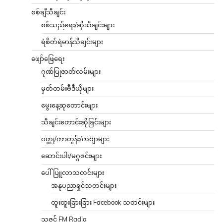
စစ်ချီသီချင်း
စစ်သည်ရေး/ဆိုသီချင်းများ
ရဲစိတ်ရဲမာန်သီချင်းများ
ဖျော်ဖြေရေး
ဂုဏ်ပြုဇာတ်လမ်းများ
မှတ်တမ်းဗီဒီယိုများ
မွေးနေ့ဆုတောင်းများ
သီချင်းတောင်းဆိုခြင်းများ
ဝတ္ထု/ကာတွန်း/ကဗျာများ
ဆောင်းပါး/မဂ္ဂဇင်းများ
ပေါ်ပြူလာသတင်းများ
အနုပညာရှင်သတင်းများ
ထူးထူးခြားခြား Facebook သတင်းများ
သဇင် FM Radio