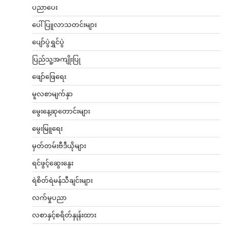
ပညာပေး
ပေါ်ပြူလာသတင်းများ
ပျော်ပွဲရွှင်ပွဲ
ပြည်သူ့အကျိုးပြု
ဖျော်ဖြေရေး
မူလစာမျက်နှာ
မွေးနေ့ဆုတောင်းများ
မွေးမြူရေး
မှတ်တမ်းဗီဒီယိုများ
ရင်ဖွင့်ဆွေးနွေး
ရဲစိတ်ရဲမန်သီချင်းများ
လက်မှုပညာ
လစာနှင့်စရိတ်နှုန်းထား