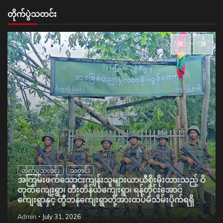
တိုက်ပွဲသတင်း
တိုက်ပွဲသတင်း
သတင်း
အကြမ်းဖက်သောင်းကျန်းသူများယာယီစိုးမိုးထားသည့် ဝိ
တုတ်ကျေးရွာ၊ တီးတိန်ယံကျေးရွာ၊ ရန်တိုင်းအောင်
ကျေးရွာနှင့် တွီဘန်ကျေးရွာတို့အားထပ်မံသိမ်းပိုက်ရရှိ
Admin
July 31, 2026