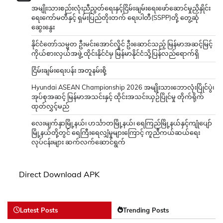
အမျိုးသားစည်းလုံးညီညွတ်ရေးနှင့်ငြိမ်းချမ်းရေးဖော်ဆောင်မှုညှိနှိုင်း
ရေးကော်မတီနှင့် ရှမ်းပြည်တိုးတက် ရေးပါတီ(SSPP)တို့ တွေ့ဆုံ
ဆွေးနွေး
နိုင်ငံတော်သမ္မတ ဦးမင်းအောင်လှိုင် ဦးဆောင်သည့် မြန်မာအဆင့်မြင့်
ကိုယ်စားလှယ်အဖွဲ့ ထိုင်းနိုင်ငံမှ မြန်မာနိုင်ငံသို့ပြန်လည်ရောက်ရှိ
ငြိမ်းချမ်းရေးပန်း အတူနမ်းစို့
Hyundai ASEAN Championship 2026 အမျိုးသားဘောလုံးပြိုင်ပွဲ၊
အုပ်စုအဆင့် မြန်မာအသင်းနှင့် ထိုင်းအသင်းယှဉ်ပြိုင်မှု တိုက်ရိုက်
ထုတ်လွှင့်မည်
လေးမျက်နှာမြို့နယ်၊ ဟင်္သာတမြို့နယ်၊ ရေကြည်မြို့နယ်နှင့်ကျုံပျော်
မြို့နယ်တို့တွင် ရေကြီးရေလျှံမှုများကြောင့် ကူညီကယ်ဆယ်ရေး
လုပ်ငန်းများ ဆက်လက်ဆောင်ရွက်
Direct Download APK
Latest Posts
Trending Posts