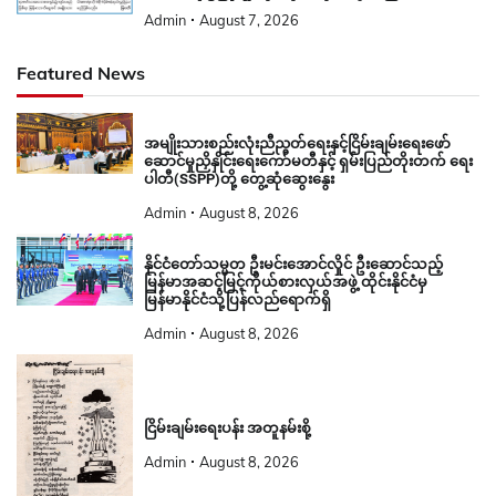
Admin
August 7, 2026
Featured News
အမျိုးသားစည်းလုံးညီညွတ်ရေးနှင့်ငြိမ်းချမ်းရေးဖော်
ဆောင်မှုညှိနှိုင်းရေးကော်မတီနှင့် ရှမ်းပြည်တိုးတက် ရေး
ပါတီ(SSPP)တို့ တွေ့ဆုံဆွေးနွေး
Admin
August 8, 2026
နိုင်ငံတော်သမ္မတ ဦးမင်းအောင်လှိုင် ဦးဆောင်သည့်
မြန်မာအဆင့်မြင့်ကိုယ်စားလှယ်အဖွဲ့ ထိုင်းနိုင်ငံမှ
မြန်မာနိုင်ငံသို့ပြန်လည်ရောက်ရှိ
Admin
August 8, 2026
ငြိမ်းချမ်းရေးပန်း အတူနမ်းစို့
Admin
August 8, 2026