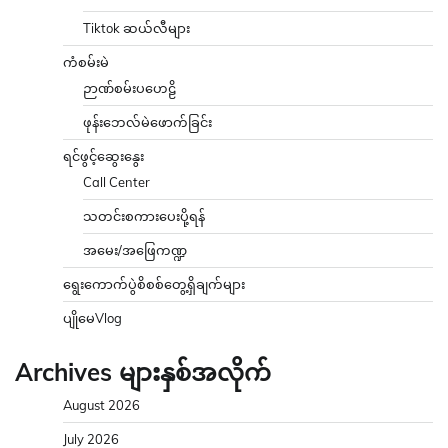
Tiktok ဆယ်လီများ
ကံစမ်းမဲ
ဉာဏ်စမ်းပဟေဠိ
ဖုန်းဘေလ်မဲဖောက်ခြင်း
ရင်ဖွင့်ဆွေးနွေး
Call Center
သတင်းစကားပေးပို့ရန်
အမေး/အဖြေကဏ္ဍ
ရွေးကောက်ပွဲစိစစ်တွေ့ရှိချက်များ
ပျိုမေVlog
Archives များနှစ်အလိုက်
August 2026
July 2026