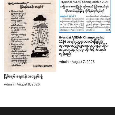
Hyundai ASEAN Championship
2026 အမျိုးသားဘောလုံးပြိုင်ပွဲ၊
အုပ်စုအဆင့် မြန်မာအသင်းနှင့် ထိုင်း
အသင်းယှဉ်ပြိုင်မှု တိုက်ရိုက်ထုတ်
လွှင့်မည်
Admin
August 7, 2026
ငြိမ်းချမ်းရေးပန်း အတူနမ်းစို့
Admin
August 8, 2026