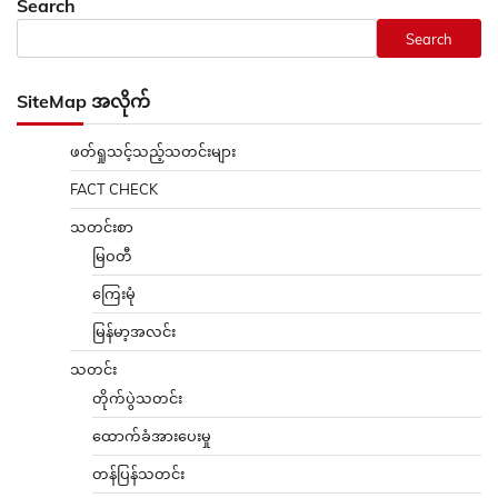
Search
Search
SiteMap အလိုက်
ဖတ်ရှုသင့်သည့်သတင်းများ
FACT CHECK
သတင်းစာ
မြဝတီ
ကြေးမုံ
မြန်မာ့အလင်း
သတင်း
တိုက်ပွဲသတင်း
ထောက်ခံအားပေးမှု
တန်ပြန်သတင်း