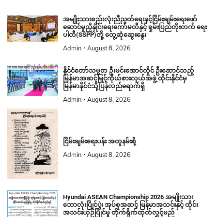
အမျိုးသားစည်းလုံးညီညွတ်ရေးနှင့်ငြိမ်းချမ်းရေးဖော်
ဆောင်မှုညှိနှိုင်းရေးကော်မတီနှင့် ရှမ်းပြည်တိုးတက် ရေး
ပါတီ(SSPP)တို့ တွေ့ဆုံဆွေးနွေး
Admin
August 8, 2026
နိုင်ငံတော်သမ္မတ ဦးမင်းအောင်လှိုင် ဦးဆောင်သည့်
မြန်မာအဆင့်မြင့်ကိုယ်စားလှယ်အဖွဲ့ ထိုင်းနိုင်ငံမှ
မြန်မာနိုင်ငံသို့ပြန်လည်ရောက်ရှိ
Admin
August 8, 2026
ငြိမ်းချမ်းရေးပန်း အတူနမ်းစို့
Admin
August 8, 2026
Hyundai ASEAN Championship 2026 အမျိုးသား
ဘောလုံးပြိုင်ပွဲ၊ အုပ်စုအဆင့် မြန်မာအသင်းနှင့် ထိုင်း
အသင်းယှဉ်ပြိုင်မှု တိုက်ရိုက်ထုတ်လွှင့်မည်