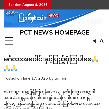
Skip
Sunday, August 9, 2026
to
content
PCT NEWS HOMEPAGE
မင်္ဂလာအပေါင်းနှင့်ပြည့်စုံကြပါစေ
Posted on
June 17, 2026
by
admin
စကြာဝဠာအနန္တ၌ရှိကြကုန်သော လူ၊ နတ်၊ ဗြဟ္မာ ၊သတ္တဝါ
အားလုံး ကျန်းမာကြပါစေ၊ ချမ်းသာကြပါစေ၊ ဘေးရန်
ကြောင့်ကြဆင်းရဲခြင်းမှ ကင်းဝေးနိုင်ကြပါစေ၊ ကောင်းသော