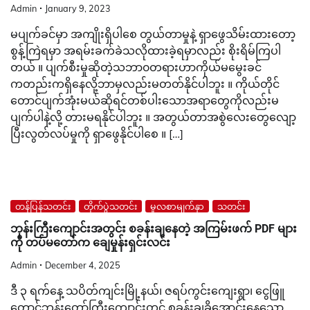
Admin
January 9, 2023
မပျက်ခင်မှာ အကျိုးရှိပါစေ တွယ်တာမှုနဲ့ ရှာဖွေသိမ်းထားတော့
စွန့်ကြဲရမှာ အရမ်းခက်ခဲသလိုထားခဲ့ရမှာလည်း စိုးရိမ်ကြပါ
တယ် ။ ပျက်စီးမှုဆိုတဲ့သဘာ၀တရားဟာကိုယ်မမွေးခင်
ကတည်းကရှိနေလို့ဘာမှလည်းမတတ်နိုင်ပါဘူး ။ ကိုယ်တိုင်
တောင်ပျက်အုံးမယ်ဆိုရင်တစ်ပါးသောအရာတွေကိုလည်းမ
ပျက်ပါနဲ့လို့ တားမရနိုင်ပါဘူး ။ အတွယ်တာအစွဲလေးတွေလျော့
ပြီးလွတ်လပ်မှုကို ရှာဖွေနိုင်ပါစေ ။ […]
တန်ပြန်သတင်း
တိုက်ပွဲသတင်း
မူလစာမျက်နှာ
သတင်း
ဘုန်းကြီးကျောင်းအတွင်း စခန်းချနေတဲ့ အကြမ်းဖက် PDF များ
ကို တပ်မတော်က ချေမှုန်းရှင်းလင်း
Admin
December 4, 2025
ဒီ ၃ ရက်နေ့ သပိတ်ကျင်းမြို့နယ်၊ ဇရပ်ကွင်းကျေးရွာ၊ ငွေဖြူ
တောင်ဘုန်းတော်ကြီးကျောင်းတွင် စခန်းချခိုအောင်းနေသော