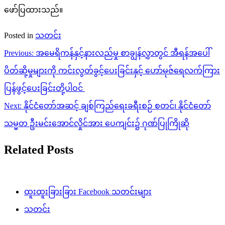
ဖော်ပြထားသည်။
Posted in
သတင်း
Post
Previous:
အမေရိကန်နှင့်နားလည်မှု စာချွန်လွှာတွင် အီရန်အပေါ်
navigation
ပိတ်ဆို့မှုများကို ကင်းလွတ်ခွင့်ပေးခြင်းနှင့် ဟော်မုဇ်ရေလက်ကြား
ပြန်ဖွင့်ပေးခြင်းတို့ပါဝင်
Next:
နိုင်ငံတော်အဆင့် ချစ်ကြည်ရေးခရီးစဉ် စတင်၊ နိုင်ငံတော်
သမ္မတ ဦးမင်းအောင်လှိုင်အား ပေကျင်း၌ ဂုဏ်ပြုကြိုဆို
Related Posts
ထူးထူးခြားခြား Facebook သတင်းများ
သတင်း