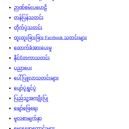
ဉာဏ်စမ်းပဟေဠိ
တန်ပြန်သတင်း
တိုက်ပွဲသတင်း
ထူးထူးခြားခြား Facebook သတင်းများ
ထောက်ခံအားပေးမှု
နိုင်ငံတကာသတင်း
ပညာပေး
ပေါ်ပြူလာသတင်းများ
ပျော်ပွဲရွှင်ပွဲ
ပြည်သူ့အကျိုးပြု
ဖျော်ဖြေရေး
မူလစာမျက်နှာ
မွေးနေ့ဆုတောင်းများ