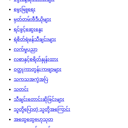
မွေးမြူရေး
မှတ်တမ်းဗီဒီယိုများ
ရင်ဖွင့်ဆွေးနွေး
ရဲစိတ်ရဲမန်သီချင်းများ
လက်မှုပညာ
လစာနှင့်စရိတ်နှုန်းထား
ဝတ္ထု/ကာတွန်း/ကဗျာများ
သကသအကွဲအပြဲ
သတင်း
သီချင်းတောင်းဆိုခြင်းများ
သူတို့ပြောတဲ့ သူတို့အကြောင်း
အထွေထွေဗဟုသုတ