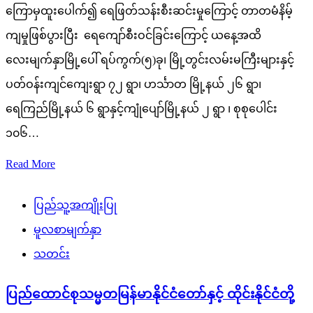
ကြောမှထူးပေါက်၍ ရေဖြတ်သန်းစီးဆင်းမှုကြောင့် တာတမံနိမ့်
ကျမှုဖြစ်ပွားပြီး ရေကျော်စီးဝင်ခြင်းကြောင့် ယနေ့အထိ
လေးမျက်နှာမြို့ပေါ် ရပ်ကွက်(၅)ခု၊ မြို့တွင်းလမ်းမကြီးများနှင့်
ပတ်ဝန်းကျင်ကျေးရွာ ၇၂ ရွာ၊ ဟင်္သာတ မြို့နယ် ၂၆ ရွာ၊
ရေကြည်မြို့နယ် ၆ ရွာနှင့်ကျုံပျော်မြို့နယ် ၂ ရွာ ၊ စုစုပေါင်း
၁၀၆…
Read More
ပြည်သူ့အကျိုးပြု
မူလစာမျက်နှာ
သတင်း
ပြည်ထောင်စုသမ္မတမြန်မာနိုင်ငံတော်နှင့် ထိုင်းနိုင်ငံတို့