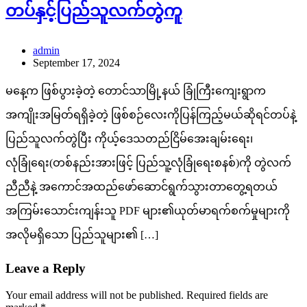
တပ်နှင့်ပြည်သူလက်တွဲကူ
admin
September 17, 2024
မနေ့က ဖြစ်ပွားခဲ့တဲ့ တောင်သာမြို့နယ် ခြုံကြီးကျေးရွာက
အကျိုးအမြတ်ရရှိခဲ့တဲ့ ဖြစ်စဉ်လေးကိုပြန်ကြည့်မယ်ဆိုရင်တပ်နဲ့
ပြည်သူလက်တွဲပြီး ကိုယ့်ဒေသတည်ငြိမ်အေးချမ်းရေး၊
လုံခြုံရေး(တစ်နည်းအားဖြင့် ပြည်သူ့လုံခြုံရေးစနစ်)ကို တွဲလက်
ညီညီနဲ့ အကောင်အထည်ဖော်ဆောင်ရွက်သွားတာတွေ့ရတယ်
အကြမ်းသောင်းကျန်းသူ PDF များ၏ယုတ်မာရက်စက်မှုများကို
အလိုမရှိသော ပြည်သူများ၏ […]
Leave a Reply
Your email address will not be published.
Required fields are