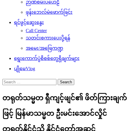
ဉာဏ်စမ်းပဟေဠိ
ဖုန်းဘေလ်မဲဖောက်ခြင်း
ရင်ဖွင့်ဆွေးနွေး
Call Center
သတင်းစကားပေးပို့ရန်
အမေး/အဖြေကဏ္ဍ
ရွေးကောက်ပွဲစိစစ်တွေ့ရှိချက်များ
ပျိုမေVlog
Search
for:
တရုတ်သမ္မတ ရှီကျင့်ဖျင်၏ ဖိတ်ကြားချက်
ဖြင့် မြန်မာသမ္မတ ဦးမင်းအောင်လှိုင်
တရုတ်နိုင်ငံသို နိုင်ငံတော်အဆင့်