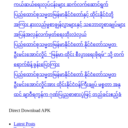
ကယ်ဆယ်ရေးလုပ်ငန်းများ ဆက်လက်ဆောင်ရွက်
ပြည်ထောင်စုသမ္မတမြန်မာနိုင်ငံတော်နှင့် ထိုင်းနိုင်ငံတို့
အကြား နားလည်မှုစာချွန်လွှာများနှင့် သဘောတူစာချုပ်များ
အပြန်အလှန်လက်မှတ်ရေးထိုးလဲလှယ်
ပြည်ထောင်စုသမ္မတမြန်မာနိုင်ငံတော် နိုင်ငံတော်သမ္မတ
ဦးမင်းအောင်လှိုင် “မြန်မာ-ထိုင်း စီးပွားရေးဖိုရမ်” သို့ တက်
ရောက်မိန့်ခွန်းပြောကြား
ပြည်ထောင်စုသမ္မတမြန်မာနိုင်ငံတော် နိုင်ငံတော်သမ္မတ
ဦးမင်းအောင်လှိုင်အား ထိုင်းနိုင်ငံဝန်ကြီးချုပ် မစ္စတာ အနု
ထင် ချာဝီရကွန်က ဂုဏ်ပြုညစာစားပွဲဖြင့် တည်ခင်းဧည့်ခံ
Direct Download APK
Latest Posts