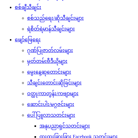
စစ်ချီသီချင်း
စစ်သည်ရေး/ဆိုသီချင်းများ
ရဲစိတ်ရဲမာန်သီချင်းများ
ဖျော်ဖြေရေး
ဂုဏ်ပြုဇာတ်လမ်းများ
မှတ်တမ်းဗီဒီယိုများ
မွေးနေ့ဆုတောင်းများ
သီချင်းတောင်းဆိုခြင်းများ
ဝတ္ထု/ကာတွန်း/ကဗျာများ
ဆောင်းပါး/မဂ္ဂဇင်းများ
ပေါ်ပြူလာသတင်းများ
အနုပညာရှင်သတင်းများ
ထူးထူးခြားခြား Facebook သတင်းများ