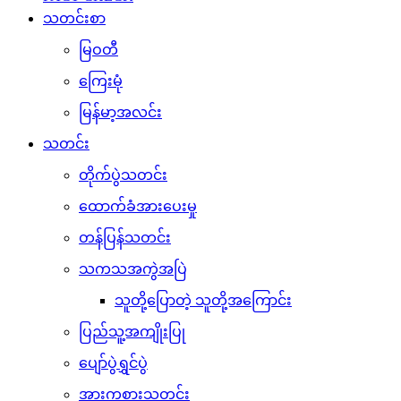
သတင်းစာ
မြဝတီ
ကြေးမုံ
မြန်မာ့အလင်း
သတင်း
တိုက်ပွဲသတင်း
ထောက်ခံအားပေးမှု
တန်ပြန်သတင်း
သကသအကွဲအပြဲ
သူတို့ပြောတဲ့ သူတို့အကြောင်း
ပြည်သူ့အကျိုးပြု
ပျော်ပွဲရွှင်ပွဲ
အားကစားသတင်း