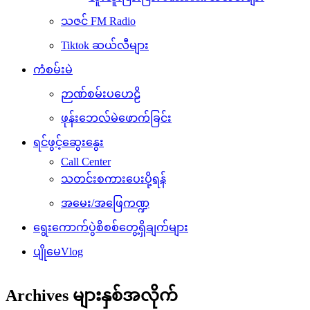
သဇင် FM Radio
Tiktok ဆယ်လီများ
ကံစမ်းမဲ
ဉာဏ်စမ်းပဟေဠိ
ဖုန်းဘေလ်မဲဖောက်ခြင်း
ရင်ဖွင့်ဆွေးနွေး
Call Center
သတင်းစကားပေးပို့ရန်
အမေး/အဖြေကဏ္ဍ
ရွေးကောက်ပွဲစိစစ်တွေ့ရှိချက်များ
ပျိုမေVlog
Archives များနှစ်အလိုက်