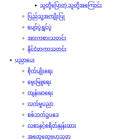
သူတို့ပြောတဲ့ သူတို့အကြောင်း
ပြည်သူ့အကျိုးပြု
ပျော်ပွဲရွှင်ပွဲ
အားကစားသတင်း
နိုင်ငံတကာသတင်း
ပညာပေး
စိုက်ပျိုးရေး
မွေးမြူရေး
ကျန်းမာရေး
လက်မှုပညာ
စစ်ဘက်ဥပဒေ
လစာနှင့်စရိတ်နှုန်းထား
အထွေထွေဗဟုသုတ