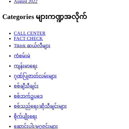
August 2022
Categories များကဏ္ဍအလိုက်
CALL CENTER
FACT CHECK
Tiktok ဆယ်လီများ
ကံစမ်းမဲ
ကျန်းမာရေး
ဂုဏ်ပြုဇာတ်လမ်းများ
စစ်ချီသီချင်း
စစ်ဘက်ဥပဒေ
စစ်သည်ရေး/ဆိုသီချင်းများ
စိုက်ပျိုးရေး
ဆောင်းပါး/မဂ္ဂဇင်းများ