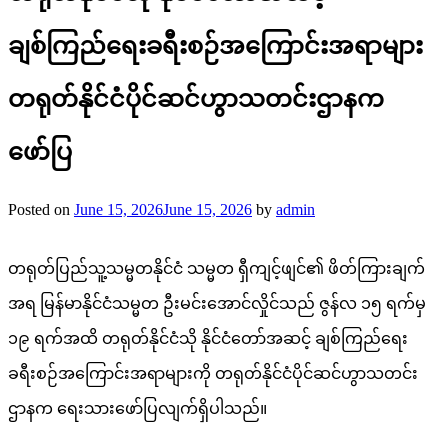
ချစ်ကြည်ရေးခရီးစဉ်အကြောင်းအရာများ
တရုတ်နိုင်ငံပိုင်ဆင်ဟွာသတင်းဌာနက
ဖော်ပြ
Posted on
June 15, 2026
June 15, 2026
by
admin
တရုတ်ပြည်သူ့သမ္မတနိုင်ငံ သမ္မတ ရှီကျင့်ဖျင်၏ ဖိတ်ကြားချက်
အရ မြန်မာနိုင်ငံသမ္မတ ဦးမင်းအောင်လှိုင်သည် ဇွန်လ ၁၅ ရက်မှ
၁၉ ရက်အထိ တရုတ်နိုင်ငံသို နိုင်ငံတော်အဆင့် ချစ်ကြည်ရေး
ခရီးစဉ်အကြောင်းအရာများကို တရုတ်နိုင်ငံပိုင်ဆင်ဟွာသတင်း
ဌာနက ရေးသားဖော်ပြလျက်ရှိပါသည်။