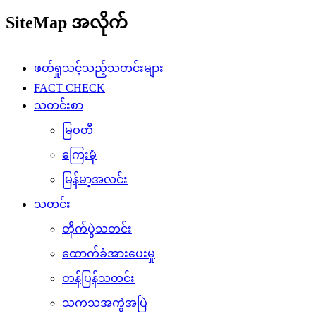
SiteMap အလိုက်
ဖတ်ရှုသင့်သည့်သတင်းများ
FACT CHECK
သတင်းစာ
မြဝတီ
ကြေးမုံ
မြန်မာ့အလင်း
သတင်း
တိုက်ပွဲသတင်း
ထောက်ခံအားပေးမှု
တန်ပြန်သတင်း
သကသအကွဲအပြဲ