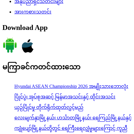
အနုပညာရှင်သတင်းများ
အားကစားသတင်း
Download App
မကြာခင်ကတင်ထားသော
Hyundai ASEAN Championship 2026 အမျိုးသားဘောလုံး
ပြိုင်ပွဲ၊ အုပ်စုအဆင့် မြန်မာအသင်းနှင့် ထိုင်းအသင်း
ယှဉ်ပြိုင်မှု တိုက်ရိုက်ထုတ်လွှင့်မည်
လေးမျက်နှာမြို့နယ်၊ ဟင်္သာတမြို့နယ်၊ ရေကြည်မြို့နယ်နှင့်
ကျုံပျော်မြို့နယ်တို့တွင် ရေကြီးရေလျှံမှုများကြောင့် ကူညီ