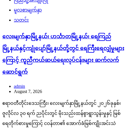
မူလစာမျက်နှာ
သတင်း
လေးမျက်နှာမြို့နယ်၊ ဟင်္သာတမြို့နယ်၊ ရေကြည်
မြို့နယ်နှင့်ကျုံပျော်မြို့နယ်တို့တွင် ရေကြီးရေလျှံမှုများ
ကြောင့် ကူညီကယ်ဆယ်ရေးလုပ်ငန်းများ ဆက်လက်
ဆောင်ရွက်
admin
August 7, 2026
ဧရာဝတီတိုင်းဒေသကြီး၊ လေးမျက်နှာမြို့နယ်တွင် ၂၀၂၆ခုနှစ်၊
ဇူလိုင်လ ၃၀ ရက် ညပိုင်းတွင် မိုးသည်းထန်စွာရွာသွန်းမှုနှင့် မြစ်
ရေတိုက်စားမှုကြောင့် ငဝန်တာ၏ အောက်ခံမြစ်ကျိုးအင်းသဲ