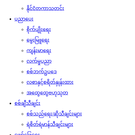
နိုင်ငံတကာသတင်း
ပညာပေး
စိုက်ပျိုးရေး
မွေးမြူရေး
ကျန်းမာရေး
လက်မှုပညာ
စစ်ဘက်ဥပဒေ
လစာနှင့်စရိတ်နှုန်းထား
အထွေထွေဗဟုသုတ
စစ်ချီသီချင်း
စစ်သည်ရေး/ဆိုသီချင်းများ
ရဲစိတ်ရဲမာန်သီချင်းများ
ဖျော်ဖြေရေး