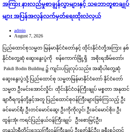
အကြား နားလည်မှုစာချွန်လွှာများနှင့် သဘောတူစာချုပ်
များ အပြန်အလှန်လက်မှတ်ရေးထိုးလဲလှယ်
admin
August 7, 2026
ပြည်ထောင်စုသမ္မတ မြန်မာနိုင်ငံတော်နှင့် ထိုင်းနိုင်ငံတို့အကြား နှစ်
နိုင်ငံတွေ့ဆုံ ဆွေးနွေးပွဲကို ဗန်ကောက်မြို့ရှိ အစိုးရအိမ်တော်၊
Pakdi Bodin Building ၌ ကျင်းပပြုလုပ်သည်။ အဆိုပါတွေ့ဆုံ
ဆွေးနွေးပွဲသို့ ပြည်ထောင်စု သမ္မတမြန်မာနိုင်ငံတော် နိုင်ငံတော်
သမ္မတ ဦးမင်းအောင်လှိုင်၊ ထိုင်းနိုင်ငံဝန်ကြီးချုပ် မစ္စတာ အနုထင်
ချာဝီရကွန်တို့နှင့်အတူ ပြည်ထောင်စုဝန်ကြီးများဖြစ်ကြသည့် ဦး
ခင်မောင်ရီ၊ ဦးတင်မောင်ဆွေ၊ ဦးကိုကိုလွင်၊ ဦးခင်မောင်စိုး၊ ဦး
ထွန်းအုံ၊ ကရင်ပြည်နယ်ဝန်ကြီးချုပ် ဦးစောမြင့်ဦး၊
တနင်္သာရီတိုင်းဒေသကြီးဝန်ကြီးချုပ် ဦးဇော်နိုင်ဦး၊ ခရီးစဉ်တွင်