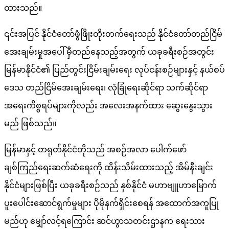
ထားသည်။
၎င်းအပြင် နိုင်ငံတော်ဖွံဖြိုးတိုးတက်ရေးသည် နိုင်ငံတော်တည်ငြိမ်
အေးချမ်းမှုအပေါ် မှီတည်နေသည့်အတွက် ယခုခရီးစဉ်အတွင်း
မြန်မာနိုင်ငံ၏ ပြည်တွင်းငြိမ်းချမ်းရေး လုပ်ငန်းစဉ်များနှင့် နယ်စပ်
ဒေသ တည်ငြိမ်အေးချမ်းရေး၊ လုံခြုံရေးဆိုင်ရာ သက်ဆိုင်ရာ
အရေးကိစ္စရပ်များကိုလည်း အလေးအနက်ထား ဆွေးနွေးသွား
မည် ဖြစ်သည်။
မြန်မာနှင့် တရုတ်နိုင်ငံတိုသည် အစဉ်အလာ ပေါက်ဖော်
ချစ်ကြည်ရေးဆက်ဆံရေးကို ထိန်းသိမ်းထားသည့် အိမ်နီးချင်း
နိုင်ငံများဖြစ်ပြီး ယခုခရီးစဉ်သည် နှစ်နိုင်ငံ မဟာဗျူဟာမြောက်
ပူးပေါင်းဆောင်ရွက်မှုများ ပိုမိုနက်ရှိင်းစေရန် အထောက်အကူပြု
မည်ဟု မျှော်လင့်ရကြောင်း ဆင်ဟွာသတင်းဌာနက ရေးသား