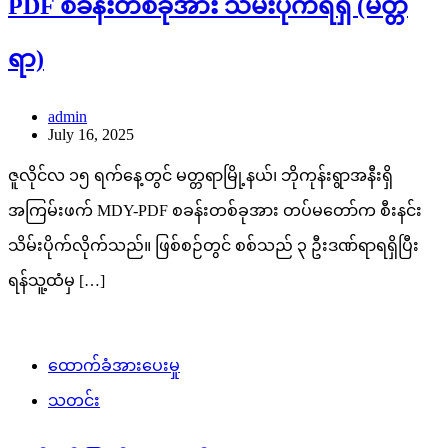
PDF စခန်းတစ်ခုအား သိမ်းပိုက်ရရှိ (မတ္တ
ရာ)
admin
July 16, 2025
ဇူလိုင်လ ၁၅ ရက်နေ့တွင် မတ္တရာမြို့နယ်၊ ဘိုကုန်းရွာအနီးရှိ
အကြမ်းဖက် MDY-PDF စခန်းတစ်ခုအား တပ်မတော်က စီးနင်း
သိမ်းပိုက်လိုက်သည်။ ဖြစ်စဉ်တွင် စစ်သည် ၃ ဦးဒဏ်ရာရရှိပြီး
ရန်သူ့ထံမှ […]
ထောက်ခံအားပေးမှု
သတင်း