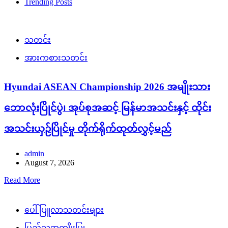
Trending Posts
သတင်း
အားကစားသတင်း
Hyundai ASEAN Championship 2026 အမျိုးသား
ဘောလုံးပြိုင်ပွဲ၊ အုပ်စုအဆင့် မြန်မာအသင်းနှင့် ထိုင်း
အသင်းယှဉ်ပြိုင်မှု တိုက်ရိုက်ထုတ်လွှင့်မည်
admin
August 7, 2026
Read More
ပေါ်ပြူလာသတင်းများ
ပြည်သူ့အကျိုးပြု