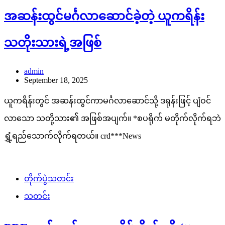
အဆန်းထွင်မင်္ဂလာဆောင်ခဲ့တဲ့ ယူကရိန်း
သတိုးသားရဲ့အဖြစ်
admin
September 18, 2025
ယူကရိန်းတွင် အဆန်းထွင်ကာမင်္ဂလာဆောင်သို့ ဒရုန်းဖြင့် ပျံဝင်
လာသော သတို့သား၏ အဖြစ်အပျက်။ *စပရိုက် မတိုက်လိုက်ရဘဲ
ရွှံ့ရည်သောက်လိုက်ရတယ်။ crd***News
တိုက်ပွဲသတင်း
သတင်း