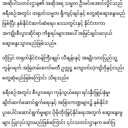
အဆိုပါသတင်းဌာန၏ အဆိုအရ သမ္မတ ဦးမင်းအောင်လှိုင်သည်
ခရီးစဉ်အတွင်း တရုတ်သမ္မတ ရှီကျင့်ဖျင်နှင့် တွေ့ဆုံဆွေးနွေးမည်
ဖြစ်ပြီး နှစ်နိုင်ငံဆက်ဆံရေး၊ ဒေသတွင်းနှင့် နိုင်ငံတကာ
အကျိုးစီးပွားဆိုင်ရာ ကိစ္စရပ်များအပေါ် အမြင်ချင်းဖလှယ်
ဆွေးနွေးသွားမည်ဖြစ်သည်။
ထိုပြင် တရုတ်နိုင်ငံဝန်ကြီးချုပ် လီချန်းနှင့် အမျိုးသားပြည်သူ့
ကွန်ဂရက် အမြဲတမ်းကော်မတီ ဥက္ကဋ္ဌ ကျောက်လဲ့ကျိတိုနှင့်လည်း
တွေ့ဆုံမည်ဖြစ်ကြောင်း သိရသည်။
ခရီးစဉ်အတွင်း စီးပွားရေး၊ ကုန်သွယ်ရေး၊ ရင်းနှီးမြှုပ်နှံမှု၊
ချိတ်ဆက်ဆောင်ရွက်ရေးနှင့် အခြားကဏ္ဍများ၌ နှစ်နိုင်ငံ
ပူးပေါင်းဆောင်ရွက်မှုများ ပိုမိုတိုးမြှင့်နိုင်ရေးအတွက် ဆွေးနွေးမှု
များ ပြုလုပ်သွားမည်ဖြစ်ကြောင်း ၎င်းသတင်းဌာနက ဖော်ပြ