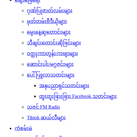
ဂုဏ်ပြုဇာတ်လမ်းများ
မှတ်တမ်းဗီဒီယိုများ
မွေးနေ့ဆုတောင်းများ
သီချင်းတောင်းဆိုခြင်းများ
ဝတ္ထု/ကာတွန်း/ကဗျာများ
ဆောင်းပါး/မဂ္ဂဇင်းများ
ပေါ်ပြူလာသတင်းများ
အနုပညာရှင်သတင်းများ
ထူးထူးခြားခြား Facebook သတင်းများ
သဇင် FM Radio
Tiktok ဆယ်လီများ
ကံစမ်းမဲ