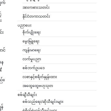
လျက်
အားကစားသတင်း
်
နိုင်ငံတကာသတင်း
း
ပညာပေး
င်း
စိုက်ပျိုးရေး
မွေးမြူရေး
ာင်
ကျန်းမာရေး
လက်မှုပညာ
နေ
ှု
စစ်ဘက်ဥပဒေ
း
လစာနှင့်စရိတ်နှုန်းထား
ည်။
အထွေထွေဗဟုသုတ
စစ်ချီသီချင်း
စစ်သည်ရေး/ဆိုသီချင်းများ
န်
ရဲစိတ်ရဲမာန်သီချင်းများ