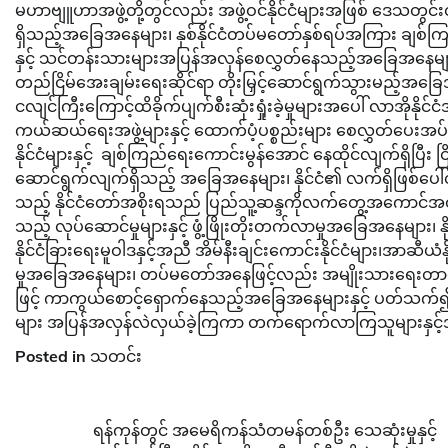
မဟာဗျူဟာအဖွဲ့တို့တွင်လည်း အဖွဲ့ဝင်နိုင်ငံများအဖြစ် ဒေသတွင်းတ
ရှိသည့်အခြေအနေများ၊ နှစ်နိုင်ငံတပ်မတော်နှစ်ရပ်အကြား ချစ်ကြ
နှင့် သင်တန်းသားများအပြန်အလှန်စေလွှတ်နေသည့်အခြေအနေများ၊ မဲ
တည်ငြိမ်အေးချမ်းရေးဆိုင်ရာ တိုးမြှင့်ဆောင်ရွက်သွားမည့်အခြေ
ငလျင်ကြီးကြောင့်ထိခိုက်ပျက်စီးဆုံးရှုံးခဲ့မှုများအပေါ် လာအိုနိုင်
ကယ်ဆယ်ရေးအဖွဲ့များနှင့် ထောက်ပံ့ပစ္စည်းများ စေလွှတ်ပေးအပ်သည့
နိုင်ငံများနှင့် ချစ်ကြည်ရေးကောင်းမွန်အောင် နေထိုင်လျက်ရှိပြီး 
ဆောင်ရွက်လျက်ရှိသည့် အခြေအနေများ၊ နိုင်ငံ၏ လက်ရှိဖြစ်ပေါ
သည့် နိုင်ငံတော်အစိုးရသည် ပြည်သူ့ဆန္ဒကိုလက်တွေ့အကော
သည့် လုပ်ဆောင်မှုများနှင့် ဖွံ့ဖြိုးတိုးတက်လာမှုအခြေအနေမ
နိုင်ငံခြားရေးမူဝါဒနှင့်အညီ အိမ်နီးချင်းကောင်းနိုင်ငံများ၊အာ
မှုအခြေအနေများ၊ တပ်မတော်အနေဖြင့်လည်း အမျိုးသားရေးတာဝန်ဖြ
ဖြင့် ကာကွယ်စောင့်ရှောက်နေသည့်အခြေအနေများနှင့် ပတ်သက်၍ ရ
များ အပြန်အလှန်လဲလှယ်ခဲ့ကြကာ တက်ရောက်လာကြသူများနှင့်အတ
Posted in
သတင်း
Post
ရန်ကုန်တွင် အမေရိကန်သံတမန်တစ်ဦး သေဆုံးမှုနှင့်