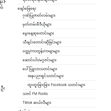
်း
ုက်
ဖျော်ဖြေရေး
ဂုဏ်ပြုဇာတ်လမ်းများ
မှတ်တမ်းဗီဒီယိုများ
မွေးနေ့ဆုတောင်းများ
သီချင်းတောင်းဆိုခြင်းများ
ဝတ္ထု/ကာတွန်း/ကဗျာများ
ဆောင်းပါး/မဂ္ဂဇင်းများ
ပေါ်ပြူလာသတင်းများ
အနုပညာရှင်သတင်းများ
ထူးထူးခြားခြား Facebook သတင်းများ
 ဦး
သဇင် FM Radio
Tiktok ဆယ်လီများ