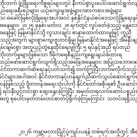
ိုးတက် ဖွံ့ဖြိုးရေးကိစ္စရပ်များတွင် နီးကပ်စွာပူးပေါင်းဆောင်ရွက်
ည်ရေးခရီးစဉ်များ၊ ယဉ်ကျေးမှုအဖွဲ့များ၊အားကစားအဖွဲ့များ
ခေါင်မြစ်လုံခြုံရေးအပါအဝင် နှစ်နိုင်ငံနယ်စပ်ဒေသလုံခြုံရေးနှင့
အနေများ၊ ၂၀၂၅ ခုနှစ်၊ မတ်လ ၂၈ ရက်တွင် လှုပ်ခတ်ခဲ့သည့် မန္တလေ
ငံအနေဖြင့် မြန်မာနိုင်ငံသို့ လူသားချင်း စာနာထောက်ထားမှုဖြင့် ကူညီ
်အတွက် များစွာကျေးဇူးတင်ရှိမှု၊ မြန်မာနိုင်ငံအနေဖြင့် အိမ်နီးချ
ငြိမ်းချမ်းစွာ အတူယှဉ်တွဲနေထိုင်ရေးမူကြီး ၅ ရပ်နှင့်အညီ ရပ်တည်
်တိုးတက်မှုများဖြစ်သော ဒီမိုကရေစီနည်းကျရွေးချယ်ခံထားရ
င်အထည်ဖော်ဆောင်ရွက်လျက်ရှိသည့်အခြေအနေများ၊ အပြုသဘောဆေ
ျား၊ နိုင်ငံတကာဆက်ဆံရေးနှင့်ပတ်သက်၍ တက်ကြွပြီးဘက်မလိုက်သည့်
ဆီယံနိုင်ငံများအပါအဝင် နိုင်ငံတကာနှင့်ဟန်ချက်ညီဆက်သွယ်ဆောင်ရွက်
စ်သည့် ဒို့တာဝန်အရေးသုံးပါးကို နိုင်ငံတော်အစိုးရ၏ ဦးဆောင်မ
င်းနှီးပွင့်လင်းစွာ ဆွေးနွေးခဲ့ကြပြီး အမှတ်တရလက်ဆောင်ပစ္စည်
ူ စုပေါင်းမှတ်တမ်းတင်ဓာတ်ပုံရိုက်ခဲ့ကြကြောင်း သတင်းရရှိသ
၂၀၂၆ ကမ္ဘာ့ဖလားပြိုင်ပွဲကျင်းပရန် တစ်ရက်အလိုတွင် အီရ