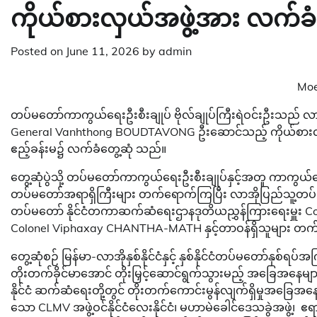
ကိုယ်စားလှယ်အဖွဲ့အား လက်ခံတ
Posted on
June 11, 2026
by
admin
Moe
တပ်မတော်ကာကွယ်ရေးဦးစီးချုပ် ဗိုလ်ချုပ်ကြီးရဲဝင်းဦးသည် 
General Vanhthong BOUDTAVONG ဦးဆောင်သည့် ကိုယ်စားလှယ်အ
ဧည့်ခန်းမ၌ လက်ခံတွေ့ဆုံ သည်။
တွေ့ဆုံပွဲသို့ တပ်မတော်ကာကွယ်ရေးဦးစီးချုပ်နှင့်အတူ ကာကွယ်ရေးဦ
တပ်မတော်အရာရှိကြီးများ တက်ရောက်ကြပြီး လာအိုပြည်သူ့တပ်
တပ်မတော် နိုင်ငံတကာဆက်ဆံရေးဌာနဒုတိယညွှန်ကြားရေးမှူး Colo
Colonel Viphaxay CHANTHA-MATH နှင့်တာဝန်ရှိသူများ 
တွေ့ဆုံစဉ် မြန်မာ-လာအိုနှစ်နိုင်ငံနှင့် နှစ်နိုင်ငံတပ်မတော်နှစ်ရပ်
တိုးတက်ခိုင်မာအောင် တိုးမြှင့်ဆောင်ရွက်သွားမည့် အခြေအနေမ
နိုင်ငံ ဆက်ဆံရေးတို့တွင် တိုးတက်ကောင်းမွန်လျက်ရှိမှုအခြေအနေမ
သော CLMV အဖွဲ့ဝင်နိုင်ငံလေးနိုင်ငံ၊ မဟာမဲခေါင်ဒေသခွဲအဖွဲ့၊ ဧရ