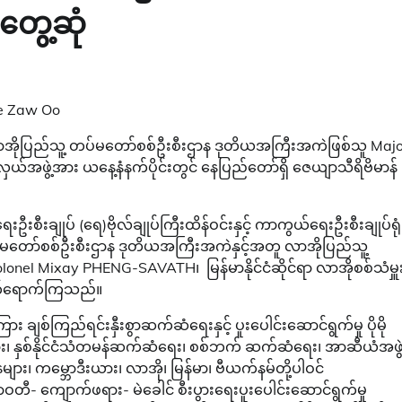
ွေ့ဆုံ
 Zaw Oo
လာအိုပြည်သူ့ တပ်မတော်စစ်ဦးစီးဌာန ဒုတိယအကြီးအကဲဖြစ်သူ Maj
ဖွဲ့အား ယနေ့နံနက်ပိုင်းတွင် နေပြည်တော်ရှိ ဇေယျာသီရိဗိမာန်
းစီးချုပ် (ရေ)ဗိုလ်ချုပ်ကြီးထိန်ဝင်းနှင့် ကာကွယ်ရေးဦးစီးချုပ်ရုံ
မတော်စစ်ဦးစီးဌာန ဒုတိယအကြီးအကဲနှင့်အတူ လာအိုပြည်သူ့
nel Mixay PHENG-SAVATH၊ မြန်မာနိုင်ငံဆိုင်ရာ လာအိုစစ်သံမှူ
တက်ရောက်ကြသည်။
အကြား ချစ်ကြည်ရင်းနှီးစွာဆက်ဆံရေးနှင့် ပူးပေါင်းဆောင်ရွက်မှု ပိုမို
ျား၊ နှစ်နိုင်ငံသံတမန်ဆက်ဆံရေး၊ စစ်ဘက် ဆက်ဆံရေး၊ အာဆီယံအဖွဲ
ျား၊ ကမ္ဘောဒီးယား၊ လာအို၊ မြန်မာ၊ ဗီယက်နမ်တို့ပါဝင်
ာဝတီ- ကျောက်ဖရား- မဲခေါင် စီးပွားရေးပူးပေါင်း‌ဆောင်ရွက်မှု