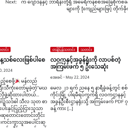
Next:
က ဂျော်ဒန်နှင့် ဘာရိန်းတို့ရှိ အမေရိကန်စစ်အခြေစိုက်စခန
များကို ဒုံးကျည်များဖြင့် တိုက်ခိ
တင်း
တန်ပြန်သတင်း
သတင်း
 နေ့သစ်လေးဖြစ်ပါစေ
လဝကနှင့်အခွန်ရုံးကို လာပစ်တဲ့
အကြမ်းဖက် ၅ ဦးသေဆုံး
0, 2024
အေးခင်
May 22, 2024
့်စေဖို့
မန်လည်
သီကုံးတော်မူခဲ့တဲ့“မဃ
မေလ ၂၁ ရက် ညနေ ၅ နာရီခွဲခန့်တွင် စစ်
လိုဖွဲ့ဆိုထားပါတယ်…
ကိုင်းမြို့ ပါရမီရပ်ကွက်ရှိ လဝကဌာနနှင့်
္တဝါ၌သဒ်ဓါ သီလ သုတ စာ
အခွန်ဦးစီးဌာနရုံးသို့ အကြမ်းဖက် PDF ၇
းနှင့်ပြည့်ငြားသူသာ
ခန့် ကား […]
ာဆုတောင်းတောင်းတိုင်း
၊ကင်းကွာသူအပေါင်းဆု