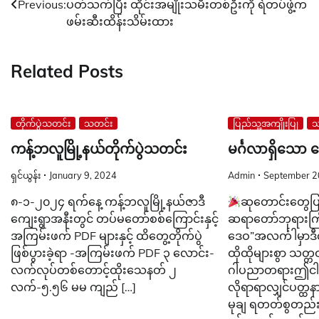
Previous:
ပတ်သက်ပြီး ထိုင်းအမျိုးသမီးတစ်ဦးကို ရဲတပ်ဖွဲ့က
navigation
ဖမ်းဆီးထိန်းသိမ်းထား
Related Posts
တိုက်ပွဲသတင်း
သတင်း
ပြည်သူ့အကျိုးပြု
သ
ကန့်ဘလူမြို့နယ်တိုက်ပွဲသတင်း
မင်္ဂလာရှိသော
ရှင်ယွန်း
January 9, 2024
Admin
September 2
၈-၁-၂၀၂၄ ရက်နေ့ ကန့်ဘလူမြို့နယ်ဇာဒီ
ဆုတောင်းတွေပြည
ကျေးရွာအနီးတွင် တပ်မတော်စစ်ကြောင်းနှင့်
ဆရာတော်ဘုရားကြီး
အကြမ်းဖက် PDF များနှင့် ထိတွေ့တိုက်ပွဲ
ဒေဝ”အလင်္ကါမှာဒီ
ဖြစ်ပွားခဲ့ရာ -အကြမ်းဖက် PDF ၃ လောင်း-
ထိုထိုများစွာ သတ
လက်လုပ်တစ်တောင့်ထိုးသေနတ် ၂
ဂါပညာတရားဤငါးပါ
လက်-၅.၅၆ မမ ကျည် […]
လိုရာရာလျှင်ပတ္ထန
မုချ ရတတ်စွတည်း