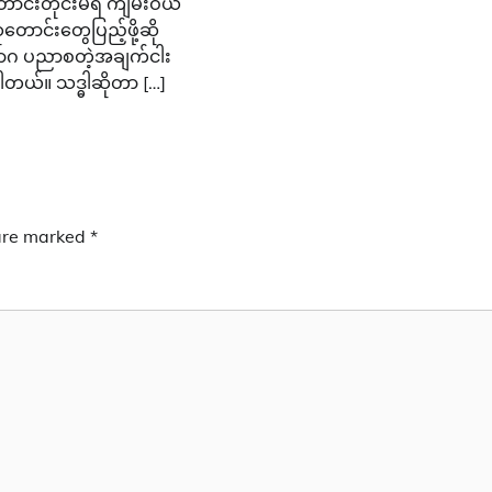
ာင်းတိုင်းမရ ကျမ်းဝယ်
ာင်းတွေပြည့်ဖို့ဆို
စာဂ ပညာစတဲ့အချက်ငါး
လိုပါတယ်။ သဒ္ဓါဆိုတာ […]
 are marked
*