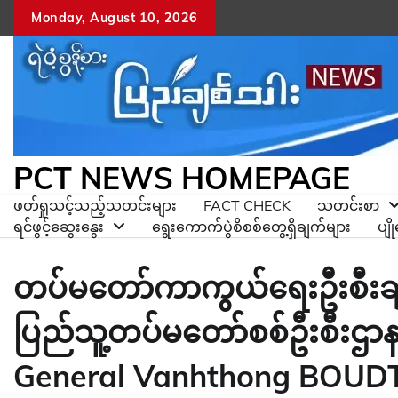
Skip
Monday, August 10, 2026
to
content
PCT NEWS HOMEPAGE
ဖတ်ရှုသင့်သည့်သတင်းများ
FACT CHECK
သတင်းစာ
ရင်ဖွင့်ဆွေးနွေး
ရွေးကောက်ပွဲစိစစ်တွေ့ရှိချက်များ
ပျ
တပ်မတော်ကာကွယ်ရေးဦးစီးချုပ်
ပြည်သူ့တပ်မတော်စစ်ဦးစီးဌ
General Vanhthong BOU