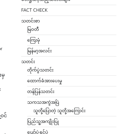
FACT CHECK
သတင်းစာ
မြဝတီ
ကြေးမုံ
or
မြန်မာ့အလင်း
သတင်း
တိုက်ပွဲသတင်း
းမှ
ထောက်ခံအားပေးမှု
း
တန်ပြန်သတင်း
သကသအကွဲအပြဲ
သူတို့ပြောတဲ့ သူတို့အကြောင်း
့ဝင်
ပြည်သူ့အကျိုးပြု
ပျော်ပွဲရွှင်ပွဲ