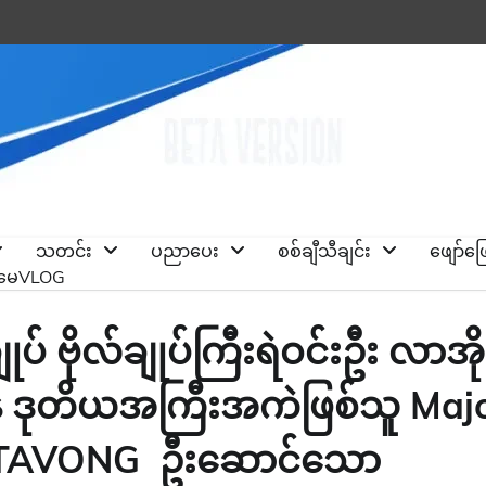
သတင်း
ပညာပေး
စစ်ချီသီချင်း
ဖျော်ဖ
ိုမေVLOG
 ဗိုလ်ချုပ်ကြီးရဲဝင်းဦး လာအို
ာန ဒုတိယအကြီးအကဲဖြစ်သူ Maj
DTAVONG ဦးဆောင်သော