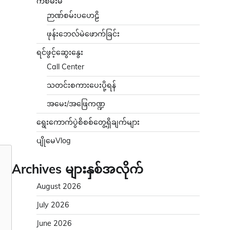
ကံစမ်းမဲ
ဉာဏ်စမ်းပဟေဠိ
ဖုန်းဘေလ်မဲဖောက်ခြင်း
ရင်ဖွင့်ဆွေးနွေး
Call Center
သတင်းစကားပေးပို့ရန်
အမေး/အဖြေကဏ္ဍ
ရွေးကောက်ပွဲစိစစ်တွေ့ရှိချက်များ
ပျိုမေVlog
Archives များနှစ်အလိုက်
August 2026
July 2026
June 2026