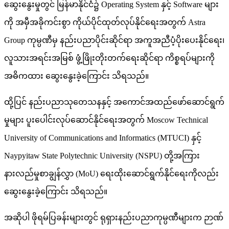
ဆွေးနွေးမှုတွင် မြန်မာနိုင်ငံ၌ Operating System နှင့် Software များ
ကို အမှီအခိုကင်းစွာ ကိုယ်ပိုင်ထုတ်လုပ်နိုင်ရေးအတွက် Astra
Group ကုမ္ပဏီမှ နည်းပညာပိုင်းဆိုင်ရာ အကူအညီပံ့ပိုးပေးနိုင်ရေး၊
လူသားအရင်းအမြစ် ဖွံ့ဖြိုးတိုးတက်ရေးဆိုင်ရာ ကိစ္စရပ်များကို
အဓိကထား ဆွေးနွေးခဲ့ကြောင်း သိရသည်။
ထို့ပြင် နည်းပညာသုတေသနနှင့် အကောင်အထည်ဖော်ဆောင်ရွက်
မှုများ ပူးပေါင်းလုပ်ဆောင်နိုင်ရေးအတွက် Moscow Technical
University of Communications and Informatics (MTUCI) နှင့်
Naypyitaw State Polytechnic University (NSPU) တို့အကြား
နားလည်မှုစာချွန်လွှာ (MoU) ရေးထိုးဆောင်ရွက်နိုင်ရေးကိုလည်း
ဆွေးနွေးခဲ့ကြောင်း သိရသည်။
အဆိုပါ ဖိုရမ်ပြခန်းများတွင် ရုရှားနည်းပညာကုမ္ပဏီများက ဉာဏ်