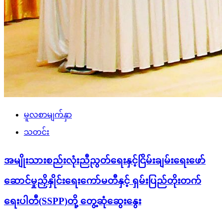
မူလစာမျက်နှာ
သတင်း
အမျိုးသားစည်းလုံးညီညွတ်ရေးနှင့်ငြိမ်းချမ်းရေးဖော်
ဆောင်မှုညှိနှိုင်းရေးကော်မတီနှင့် ရှမ်းပြည်တိုးတက်
ရေးပါတီ(SSPP)တို့ တွေ့ဆုံဆွေးနွေး