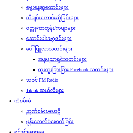
မွေးနေ့ဆုတောင်းများ
သီချင်းတောင်းဆိုခြင်းများ
ဝတ္ထု/ကာတွန်း/ကဗျာများ
ဆောင်းပါး/မဂ္ဂဇင်းများ
ပေါ်ပြူလာသတင်းများ
အနုပညာရှင်သတင်းများ
ထူးထူးခြားခြား Facebook သတင်းများ
သဇင် FM Radio
Tiktok ဆယ်လီများ
ကံစမ်းမဲ
ဉာဏ်စမ်းပဟေဠိ
ဖုန်းဘေလ်မဲဖောက်ခြင်း
ရင်ဖွင့်ဆွေးနွေး