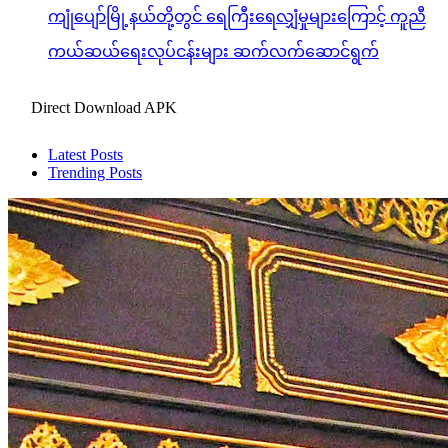
ကျုံပျော်မြို့နယ်တို့တွင် ရေကြီးရေလျှံမှုများကြောင့် ကူညီ
ကယ်ဆယ်ရေးလုပ်ငန်းများ ဆက်လက်ဆောင်ရွက်
Direct Download APK
Latest Posts
Trending Posts