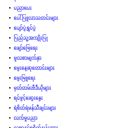
ပညာပေး
ပေါ်ပြူလာသတင်းများ
ပျော်ပွဲရွှင်ပွဲ
ပြည်သူ့အကျိုးပြု
ဖျော်ဖြေရေး
မူလစာမျက်နှာ
မွေးနေ့ဆုတောင်းများ
မွေးမြူရေး
မှတ်တမ်းဗီဒီယိုများ
ရင်ဖွင့်ဆွေးနွေး
ရဲစိတ်ရဲမန်သီချင်းများ
လက်မှုပညာ
လစာနှင့်စရိတ်နှုန်းထား