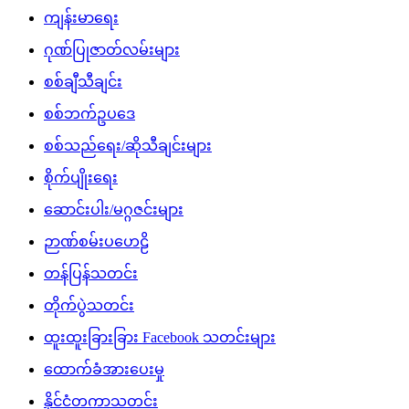
ကျန်းမာရေး
ဂုဏ်ပြုဇာတ်လမ်းများ
စစ်ချီသီချင်း
စစ်ဘက်ဥပဒေ
စစ်သည်ရေး/ဆိုသီချင်းများ
စိုက်ပျိုးရေး
ဆောင်းပါး/မဂ္ဂဇင်းများ
ဉာဏ်စမ်းပဟေဠိ
တန်ပြန်သတင်း
တိုက်ပွဲသတင်း
ထူးထူးခြားခြား Facebook သတင်းများ
ထောက်ခံအားပေးမှု
နိုင်ငံတကာသတင်း