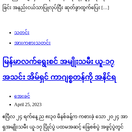
ခြင်း အနည်းငယ်သာပြုလုပ်ပြီး ဆုတ်ခွာထွက်ပြေး […]
သတင်း
အားကစားသတင်း
မြန်မာလက်ရွေးစင် အမျိုးသမီး ယူ-၁၇
အသင်း အိမ်ရှင် ကာဂျစ္စတန်ကို အနိင်ရ
အေးခင်
April 25, 2023
ဧပြီလ ၂၄ ရက်နေ့ ည ၈း၃၀ မိနစ်ခန့်က ကစားခဲ့ သော ၂၀၂၄ အာ
ရှအမျိုးသမီး ယူ-၁၇ ပြိုင်ပွဲ ပထမအဆင့် ခြေစစ်ပွဲ အဖွင့်ပွဲတွင်