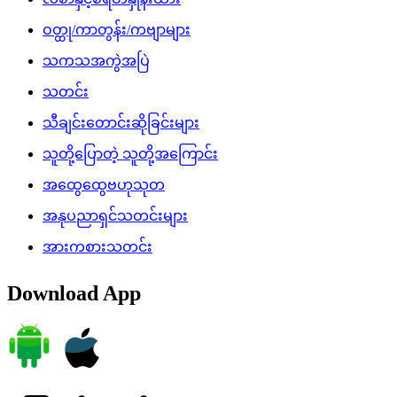
ဝတ္ထု/ကာတွန်း/ကဗျာများ
သကသအကွဲအပြဲ
သတင်း
သီချင်းတောင်းဆိုခြင်းများ
သူတို့ပြောတဲ့ သူတို့အကြောင်း
အထွေထွေဗဟုသုတ
အနုပညာရှင်သတင်းများ
အားကစားသတင်း
Download App