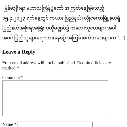
မြန်မာ့ရိုးရာ မဟာသင်္ကြန်ပွဲတော် အကြတ်နေ့ဖြစ်သည့်
၁၅.၄.၂၀၂၃ ရက်နေ့တွင် ကယား ပြည်နယ်၊ လွိုင်ကော်မြို့နယ်ရှိ
ပြည်နယ်အစိုးရအဖွဲ့ရုံး ဗဟိုမဏ္ဍပ်၌ ကလေးသူငယ်များ အပါ
အဝင် ပြည်သူများရေကစားနေစဉ် အကြမ်းဖက်သမားများက […]
Leave a Reply
Your email address will not be published.
Required fields are
marked
*
Comment
*
Name
*