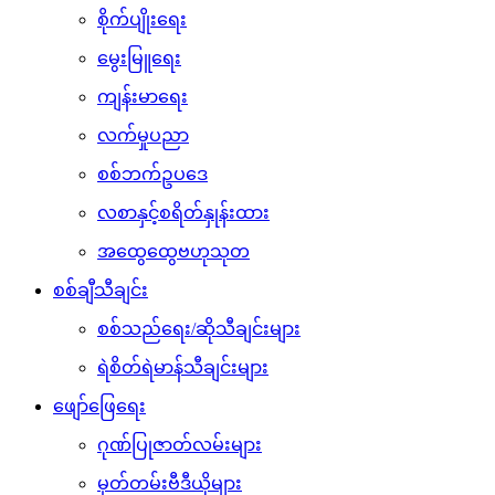
စိုက်ပျိုးရေး
မွေးမြူရေး
ကျန်းမာရေး
လက်မှုပညာ
စစ်ဘက်ဥပဒေ
လစာနှင့်စရိတ်နှုန်းထား
အထွေထွေဗဟုသုတ
စစ်ချီသီချင်း
စစ်သည်ရေး/ဆိုသီချင်းများ
ရဲစိတ်ရဲမာန်သီချင်းများ
ဖျော်ဖြေရေး
ဂုဏ်ပြုဇာတ်လမ်းများ
မှတ်တမ်းဗီဒီယိုများ