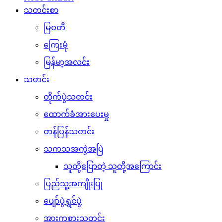
သတင်းစာ
မြဝတီ
ကြေးမုံ
မြန်မာ့အလင်း
သတင်း
တိုက်ပွဲသတင်း
ထောက်ခံအားပေးမှု
တန်ပြန်သတင်း
သကသအကွဲအပြဲ
သူတို့ပြောတဲ့ သူတို့အကြောင်း
ပြည်သူ့အကျိုးပြု
ပျော်ပွဲရွှင်ပွဲ
အားကစားသတင်း