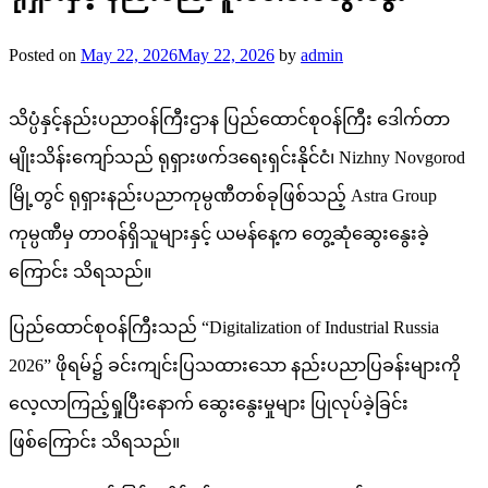
Posted on
May 22, 2026
May 22, 2026
by
admin
သိပ္ပံနှင့်နည်းပညာဝန်ကြီးဌာန ပြည်ထောင်စုဝန်ကြီး ဒေါက်တာ
မျိုးသိန်းကျော်သည် ရုရှားဖက်ဒရေးရှင်းနိုင်ငံ၊ Nizhny Novgorod
မြို့တွင် ရုရှားနည်းပညာကုမ္ပဏီတစ်ခုဖြစ်သည့် Astra Group
ကုမ္ပဏီမှ တာဝန်ရှိသူများနှင့် ယမန်နေ့က တွေ့ဆုံဆွေးနွေးခဲ့
ကြောင်း သိရသည်။
ပြည်ထောင်စုဝန်ကြီးသည် “Digitalization of Industrial Russia
2026” ဖိုရမ်၌ ခင်းကျင်းပြသထားသော နည်းပညာပြခန်းများကို
လေ့လာကြည့်ရှုပြီးနောက် ဆွေးနွေးမှုများ ပြုလုပ်ခဲ့ခြင်း
ဖြစ်ကြောင်း သိရသည်။