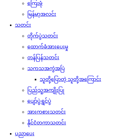
ကြေးမုံ
မြန်မာ့အလင်း
သတင်း
တိုက်ပွဲသတင်း
ထောက်ခံအားပေးမှု
တန်ပြန်သတင်း
သကသအကွဲအပြဲ
သူတို့ပြောတဲ့ သူတို့အကြောင်း
ပြည်သူ့အကျိုးပြု
ပျော်ပွဲရွှင်ပွဲ
အားကစားသတင်း
နိုင်ငံတကာသတင်း
ပညာပေး