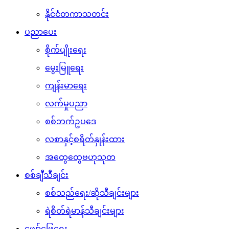
နိုင်ငံတကာသတင်း
ပညာပေး
စိုက်ပျိုးရေး
မွေးမြူရေး
ကျန်းမာရေး
လက်မှုပညာ
စစ်ဘက်ဥပဒေ
လစာနှင့်စရိတ်နှုန်းထား
အထွေထွေဗဟုသုတ
စစ်ချီသီချင်း
စစ်သည်ရေး/ဆိုသီချင်းများ
ရဲစိတ်ရဲမာန်သီချင်းများ
ဖျော်ဖြေရေး