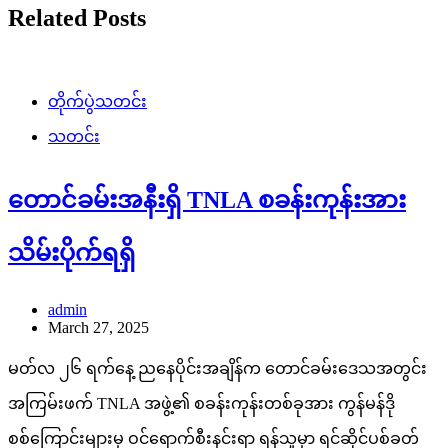
Related Posts
တိုက်ပွဲသတင်း
သတင်း
တောင်ခမ်းအနီးရှိ TNLA စခန်းကုန်းအား
သိမ်းပိုက်ရရှိ
admin
March 27, 2025
မတ်လ ၂၆ ရက်နေ့ ညနေပိုင်းအချိန်က တောင်ခမ်းဒေသအတွင်း
အကြမ်းဖက် TNLA အဖွဲ့၏ စခန်းကုန်းတစ်ခုအား ကွန်မန်ဒို
စစ်ကြောင်းများမှ ဝင်ရောက်စီးနင်းရာ ရန်သူမှာ ရင်ဆိုင်ပစ်ခတ်