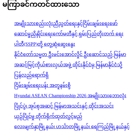
မကြာခင်ကတင်ထားသော
အမျိုးသားစည်းလုံးညီညွတ်ရေးနှင့်ငြိမ်းချမ်းရေးဖော်
ဆောင်မှုညှိနှိုင်းရေးကော်မတီနှင့် ရှမ်းပြည်တိုးတက် ရေး
ပါတီ(SSPP)တို့ တွေ့ဆုံဆွေးနွေး
နိုင်ငံတော်သမ္မတ ဦးမင်းအောင်လှိုင် ဦးဆောင်သည့် မြန်မာ
အဆင့်မြင့်ကိုယ်စားလှယ်အဖွဲ့ ထိုင်းနိုင်ငံမှ မြန်မာနိုင်ငံသို့
ပြန်လည်ရောက်ရှိ
ငြိမ်းချမ်းရေးပန်း အတူနမ်းစို့
Hyundai ASEAN Championship 2026 အမျိုးသားဘောလုံး
ပြိုင်ပွဲ၊ အုပ်စုအဆင့် မြန်မာအသင်းနှင့် ထိုင်းအသင်း
ယှဉ်ပြိုင်မှု တိုက်ရိုက်ထုတ်လွှင့်မည်
လေးမျက်နှာမြို့နယ်၊ ဟင်္သာတမြို့နယ်၊ ရေကြည်မြို့နယ်နှင့်