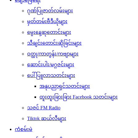
ဂုဏ်ပြုဇာတ်လမ်းများ
မှတ်တမ်းဗီဒီယိုများ
မွေးနေ့ဆုတောင်းများ
သီချင်းတောင်းဆိုခြင်းများ
ဝတ္ထု/ကာတွန်း/ကဗျာများ
ဆောင်းပါး/မဂ္ဂဇင်းများ
ပေါ်ပြူလာသတင်းများ
အနုပညာရှင်သတင်းများ
ထူးထူးခြားခြား Facebook သတင်းများ
သဇင် FM Radio
Tiktok ဆယ်လီများ
ကံစမ်းမဲ