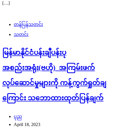
[…]
တန်ပြန်သတင်း
သတင်း
မြန်မာနိုင်ငံပန်းချီပန်းပု
အစည်းအရုံး(ဗဟို) အကြမ်းဖက်
လုပ်ဆောင်မှုများကို ကန့်ကွက်ရှုတ်ချ
ကြောင်း သဘောထားထုတ်ပြန်ချက်
ပုည
April 18, 2023