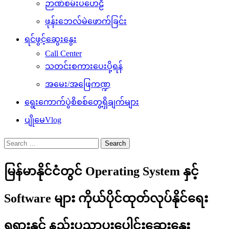
ဉာဏ်စမ်းပဟေဠိ
ဖုန်းဘေလ်မဲဖောက်ခြင်း
ရင်ဖွင့်ဆွေးနွေး
Call Center
သတင်းစကားပေးပို့ရန်
အမေး/အဖြေကဏ္ဍ
ရွေးကောက်ပွဲစိစစ်တွေ့ရှိချက်များ
ပျိုမေVlog
Search
for:
မြန်မာနိုင်ငံတွင် Operating System နှင့်
Software များ ကိုယ်ပိုင်ထုတ်လုပ်နိုင်ရေး
ရုရှားနှင့် နည်းပညာပူးပေါင်းဆွေးနွေး