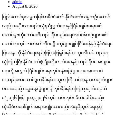
admin
August 8, 2026
ပြည်ထောင်စုသမ္မတမြန်မာနိုင်ငံတော် နိုင်ငံတော်သမ္မတဦးဆောင်
သည့် အမျိုးသားစည်းလုံးညီညွတ်ရေးနှင့်ငြိမ်းချမ်းရေးဖော်
ဆောင်မှုဗဟိုကော်မတီသည် ငြိမ်းချမ်းရေးလုပ်ငန်းစဉ်များဖော်
ဆောင်ရာတွင် လက်နက်ကိုင်ပဋိပက္ခများချုပ်ငြိမ်းရန်နှင့် နိုင်ငံရေး
ပြဿနာကို နိုင်ငံရေးနည်းဖြင့် ဖြေရှင်းရန် အထူးလိုအပ်သည်ဟု
ယုံကြည်ပြီး နိုင်ငံတော်ဖွံ့ဖြိုးတိုးတက်ရေးနှင့် တည်ငြိမ်အေးချမ်း
ရေးတို့အတွက် ငြိမ်းချမ်းရေးလုပ်ငန်းစဉ်များအား အကောင်
အထည်ဖော်ဆောင်ရွက်နိုင်ရန်အတွက် ကြိုတင်ကန့်သတ်ချက်များ
မထားသည့် ဆွေးနွေးပွဲများပြုလုပ်နိုင်ရန် ကြေညာချက်အမှတ်
၁/၂၀၂၆ ဖြင့် ၂၁-၄-၂၀၂၆ တွင် ကမ်းလှမ်း ဖိတ်ခေါ်ခဲ့သည်။
ထိုသို့ဖိတ်ခေါ်ချက်အရ အမျိုးသားစည်းလုံးညီညွတ်ရေးနှင့်