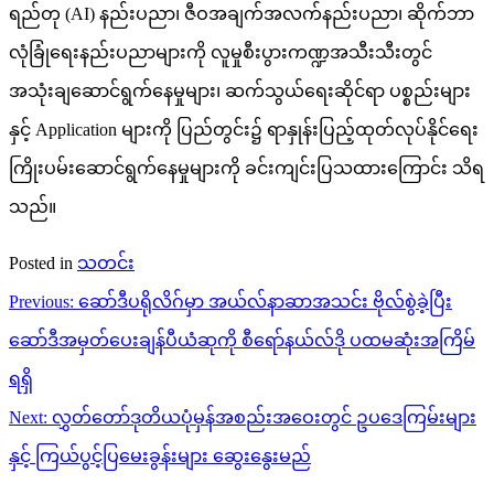
ရည်တု (AI) နည်းပညာ၊ ဇီဝအချက်အလက်နည်းပညာ၊ ဆိုက်ဘာ
လုံခြုံရေးနည်းပညာများကို လူမှုစီးပွားကဏ္ဍအသီးသီးတွင်
အသုံးချဆောင်ရွက်နေမှုများ၊ ဆက်သွယ်ရေးဆိုင်ရာ ပစ္စည်းများ
နှင့် Application များကို ပြည်တွင်း၌ ရာနှုန်းပြည့်ထုတ်လုပ်နိုင်ရေး
ကြိုးပမ်းဆောင်ရွက်နေမှုများကို ခင်းကျင်းပြသထားကြောင်း သိရ
သည်။
Posted in
သတင်း
Post
Previous:
ဆော်ဒီပရိုလိဂ်မှာ အယ်လ်နာဆာအသင်း ဗိုလ်စွဲခဲ့ပြီး
navigation
ဆော်ဒီအမှတ်ပေးချန်ပီယံဆုကို စီရော်နယ်လ်ဒို ပထမဆုံးအကြိမ်
ရရှိ
Next:
လွှတ်တော်ဒုတိယပုံမှန်အစည်းအဝေးတွင် ဥပဒေကြမ်းများ
နှင့် ကြယ်ပွင့်ပြမေးခွန်းများ ဆွေးနွေးမည်