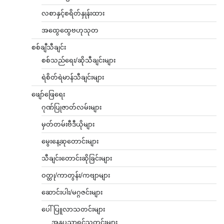
လစာနှင့်စရိတ်နှုန်းထား
အထွေထွေဗဟုသုတ
စစ်ချီသီချင်း
စစ်သည်ရေး/ဆိုသီချင်းများ
ရဲစိတ်ရဲမာန်သီချင်းများ
ဖျော်ဖြေရေး
ဂုဏ်ပြုဇာတ်လမ်းများ
မှတ်တမ်းဗီဒီယိုများ
မွေးနေ့ဆုတောင်းများ
သီချင်းတောင်းဆိုခြင်းများ
ဝတ္ထု/ကာတွန်း/ကဗျာများ
ဆောင်းပါး/မဂ္ဂဇင်းများ
ပေါ်ပြူလာသတင်းများ
အနုပညာရှင်သတင်းများ