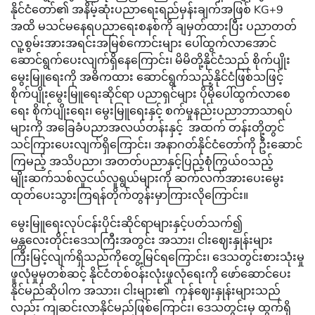
နိုင်ငံတော်၏ အနိမ့်ဆုံးပညာရေးရည်မှန်းချက်အဖြစ် KG+9
အထိ မသင်မနေရပညာရေးစနစ်ကို ချမှတ်ထားပြီး ပညာတတ်
လူ့စွမ်းအားအရင်းအမြစ်ကောင်းများ ပေါ်ထွက်လာအောင်
ဆောင်ရွက်ပေးလျက်ရှိနေကြောင်း၊ မိမိတို့နိုင်ငံသည် စိုက်ပျိုး
မွေးမြူရေးကို အဓိကထား ဆောင်ရွက်သည့်နိုင်ငံဖြစ်သဖြင့်
စိုက်ပျိုးမွေးမြူရေးဆိုင်ရာ ပညာရှင်များ ပိုမိုပေါ်ထွက်လာစေ
ရေး စိုက်ပျိုးရေး၊ မွေးမြူရေးနှင့် စက်မှုနည်းပညာဘာသာရပ်
များကို အခြေခံပညာအလယ်တန်းနှင့် အထက် တန်းတို့တွင်
သင်ကြားပေးလျက်ရှိကြောင်း၊ အနာဂတ်နိုင်ငံတော်ကို ဦးဆောင်
ကြမည့် အသိပညာ၊ အတတ်ပညာနှင့်ပြည့်စုံကြွယ်ဝသည့်
မျိုးဆက်သစ်လူငယ်လူရွယ်များကို ဆက်လက်အားပေးမွေး
ထုတ်ပေးသွားကြရန်တိုက်တွန်းမှာကြားလိုကြောင်း။
မွေးမြူရေးလုပ်ငန်းပိုင်းဆိုင်ရာများနှင့်ပတ်သက်၍
မန္တလေးတိုင်းဒေသကြီးအတွင်း အသား၊ ငါးဈေးနှုန်းများ
ကြီးမြင့်လျက်ရှိသည်ကိုတွေ့မြင်ရကြောင်း၊ ဒေသတွင်းစားသုံးမှု
ဖူလုံမှုမှတစ်ဆင့် နိုင်ငံတစ်ဝန်းလုံးဖူလုံရေးကို ဖော်ဆောင်ပေး
နိုင်မည်ဆိုပါက အသား၊ ငါးများ၏ ကုန်ဈေးနှုန်းများသည်
လည်း ကျဆင်းလာနိုင်မည်ဖြစ်ကြောင်း၊ ဒေသတွင်းမှ ထွက်ရှိ