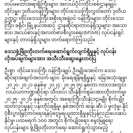
တပ်မတော်အရာရှိကြီးများ၊ အလယ်ပိုင်းတိုင်းစစ်ဌာနချုပ်
တိုင်းမှူး၊ ဒုတိယဝန်ကြီးများ၊ တိုင်းဒေသကြီးလွှတ်တော် ဒုတိယ
ဥက္ကဋ္ဌ၊ တိုင်းဒေသကြီးအစိုးရအဖွဲ့ဝင် ဝန်ကြီးများ၊ တိုင်းဒေသ
ကြီး၊ ခရိုင်၊ မြို့နယ်အဆင့် ဌာနဆိုင်ရာတာဝန်ရှိသူများ၊ အသေး
စား၊ အငယ်စားနှင့်အလတ်စားစီးပွားရေး(MSME) လုပ်ငန်းရှင်
များနှင့် တာဝန်ရှိသူများ တက်ရောက်ကြသည်။
ဒေသဖွံ့ဖြိုးတိုးတက်ရေးဆောင်ရွက်လျက်ရှိမှုနှင့် လုပ်ငန်း
လိုအပ်ချက်များအား အသီးသီးဆွေးနွေးတင်ပြ
ဦးစွာ တိုင်းဒေသကြီး ဝန်ကြီးချုပ် ဦးမျိုးအောင်က ဒေသ
ဆိုင်ရာအချက်အလက် များ၊ မိုးရေချိန်ရရှိမှုနှင့် မြေအသုံးချမှု၊
၂၀၂၀-၂၀၂၁ ခုနှစ်မှ ၂၀၂၄-၂၀၂၅ (၅) နှစ်တာ ကာလအတွင်း
လယ်ယာကဏ္ဍဆိုင်ရာ သီးထပ်၊ သီးနှံစိုက်စွမ်းအားတိုးတက်မှု၊
၂၀၂၅-၂၀၂၆ ခုနှစ်အတွင်း အရေးကြီးသီးနှံ(၁၄)မျိုး စိုက်ပျိုး
ထုတ်လုပ်မှုနှင့် ပန်းတိုင်ရရှိမှု၊ နှစ်အလိုက် ဆန်၊ ဆီ၊ ပဲ ဖူလုံမှု၊ နိုင်
ငံ့စီးပွားမြှင့်တင်ရေးရန်ပုံငွေမှရယူထားရှိမှုနှင့်ပြန်လည်ပေးဆပ်
နိုင်မှု၊ ပထမရက် ၁၀၀ အတွင်း စိုက်ပျိုးရေး၊ မွေးမြူရေး
လုပ်ငန်းများ ဖွံ့ဖြိုးတိုးတက်ရေး ဆောင်ရွက်သွားမည့်