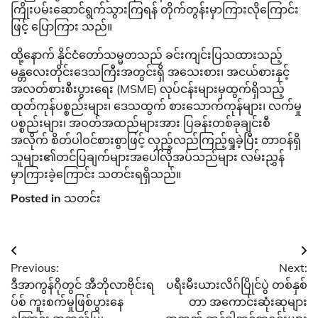
ကြိုးပမ်းဆောင်ရွက်သွားကြရန် တိုက်တွန်းမှာကြားလိုကြောင်း
ဖြင့် ပြောကြား သည်။
ထို့နောက် နိုင်ငံတော်သမ္မတသည် ခင်းကျင်းပြသထားသည့်
မန္တလေးတိုင်းဒေသကြီးအတွင်းရှိ အသေးစား၊ အငယ်စားနှင့်
အလတ်စားစီးပွားရေး (MSME) လုပ်ငန်းများမှထွက်ရှိသည့်
ထုတ်ကုန်ပစ္စည်းများ၊ ဒေသထွက် စားသောက်ကုန်များ၊ လက်မှု
ပစ္စည်းများ၊ အဝတ်အထည်များအား ပြခန်းတစ်ခုချင်းစီ
အလိုက် စိတ်ပါဝင်စားစွာဖြင့် လှည့်လည်ကြည့်ရှုခဲ့ပြီး တာဝန်ရှိ
သူများ၏တင်ပြချက်များအပေါ်လိုအပ်သည်များ လမ်းညွှန်
မှာကြားခဲ့ကြောင်း သတင်းရရှိသည်။
Posted in
သတင်း
Post
Previous:
Next:
navigation
ဒီအာကွန်ဂိုတွင် အီဘိုလာဗိုင်းရ
ပရီးမီးယားလိဂ်ပြိုင်ပွဲ တစ်နှစ်
ပ်စ် ကူးစက်မှုဖြစ်ပွားနေ
တာ အကောင်းဆုံးဆုများ