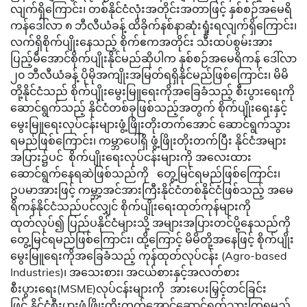
လျက်ရှိကြောင်း၊ တစ်နိုင်ငံလုံးအတိုင်းအတာဖြင့် နှစ်စဉ်အမေရိ
ကန်ဒေါ်လာ ၈ ဘီလီယံခန့် ထိခိုက်နစ်နာဆုံးရှုံးရလျက်ရှိကြောင်း၊
လက်ရှိစိုက်ပျိုးနေသည့် စိုက်ဧကအတိုင်း သီးထပ်စွမ်းအား
ပြည့်မီအောင်စိုက်ပျိုးနိုင်မည်ဆိုပါက နှစ်စဉ်အမေရိကန် ဒေါ်လာ
၂၀ ဘီလီယံခန့် ပိုမိုအကျိုးအမြတ်ရရှိနိုင်မည်ဖြစ်ကြောင်း၊ မိမိ
တို့နိုင်ငံသည် စိုက်ပျိုးမွေးမြူရေးကိုအခြေခံသည့် စီးပွားရေးကို
ဆောင်ရွက်သည့် နိုင်ငံတစ်ခုဖြစ်သည့်အတွက် စိုက်ပျိုးရေးနှင့်
မွေးမြူရေးလုပ်ငန်းများဖွံ့ဖြိုးတိုးတက်အောင် ဆောင်ရွက်သွား
ရမည်ဖြစ်ကြောင်း၊ ကမ္ဘာပေါ်ရှိ ဖွံ့ဖြိုးတိုးတက်ပြီး နိုင်ငံအများ
အပြား၌ပင် စိုက်ပျိုးရေးလုပ်ငန်းများကို အလေးထား
ဆောင်ရွက်နေရဆဲဖြစ်သည်ကို တွေ့မြင်ရမည်ဖြစ်ကြောင်း၊
ဥပမာအားဖြင့် ကမ္ဘာ့အင်အားကြီးနိုင်ငံတစ်နိုင်ငံဖြစ်သည့် အမေ
ရိကန်နိုင်ငံသည်ပင်လျှင် စိုက်ပျိုးရေးထုတ်ကုန်များကို
ထုတ်လုပ်၍ ပြည်ပနိုင်ငံများသို့ အများအပြားတင်ပို့နေသည်ကို
တွေ့မြင်ရမည်ဖြစ်ကြောင်း၊ ထို့ကြောင့် မိမိတို့အနေဖြင့် စိုက်ပျိုး
မွေးမြူရေးကိုအခြေခံသည့် ကုန်ထုတ်လုပ်ငန်း (Agro-based
Industries)၊ အသေးစား၊ အငယ်စားနှင့်အလတ်စား
စီးပွားရေး(MSME)လုပ်ငန်းများကို အားပေးမြှင့်တင်ခြင်း
ဖြင့် နိုင်ငံ့စီးပွားဖွံ့ဖြိုးတိုးတက်အောင်ဆောင်ရွက်သွားကြရမည်