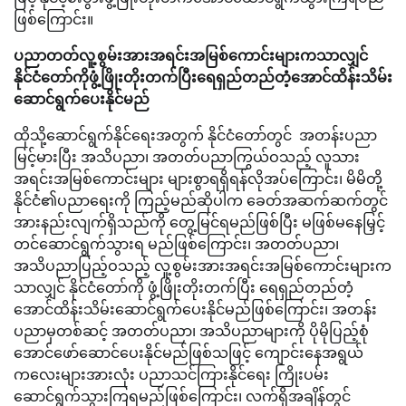
ဖြစ်ကြောင်း။
ပညာတတ်လူ့စွမ်းအားအရင်းအမြစ်ကောင်းများကသာလျှင်
နိုင်ငံတော်ကိုဖွံ့ဖြိုးတိုးတက်ပြီးရေရှည်တည်တံ့အောင်ထိန်းသိမ်း
ဆောင်ရွက်ပေးနိုင်မည်
ထိုသို့ဆောင်ရွက်နိုင်ရေးအတွက် နိုင်ငံတော်တွင် အတန်းပညာ
မြင့်မားပြီး အသိပညာ၊ အတတ်ပညာကြွယ်ဝသည့် လူသား
အရင်းအမြစ်ကောင်းများ များစွာရရှိရန်လိုအပ်ကြောင်း၊ မိမိတို့
နိုင်ငံ၏ပညာရေးကို ကြည့်မည်ဆိုပါက ခေတ်အဆက်ဆက်တွင်
အားနည်းလျက်ရှိသည်ကို တွေ့မြင်ရမည်ဖြစ်ပြီး မဖြစ်မနေမြှင့်
တင်ဆောင်ရွက်သွားရ မည်ဖြစ်ကြောင်း၊ အတတ်ပညာ၊
အသိပညာပြည့်ဝသည့် လူ့စွမ်းအားအရင်းအမြစ်ကောင်းများက
သာလျှင် နိုင်ငံတော်ကို ဖွံ့ဖြိုးတိုးတက်ပြီး ရေရှည်တည်တံ့
အောင်ထိန်းသိမ်းဆောင်ရွက်ပေးနိုင်မည်ဖြစ်ကြောင်း၊ အတန်း
ပညာမှတစ်ဆင့် အတတ်ပညာ၊ အသိပညာများကို ပိုမိုပြည့်စုံ
အောင်ဖော်ဆောင်ပေးနိုင်မည်ဖြစ်သဖြင့် ကျောင်းနေအရွယ်
ကလေးများအားလုံး ပညာသင်ကြားနိုင်ရေး ကြိုးပမ်း
ဆောင်ရွက်သွားကြရမည်ဖြစ်ကြောင်း၊ လက်ရှိအချိန်တွင်