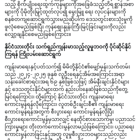
သည့် စိုက်ပျိုးရေးထွက်ကုန်များကိုအခြေခံသည့်တိရစ္ဆာန်အစာ
များကို ပိုမိုတိုးမြှင့်ထုတ်လုပ်၍ မွေးမြူ ရေး လုပ်ငန်းများကို
စနစ်တကျဆောင်ရွက်သွားမည်ဆိုပါက ဒေသတွင်းစားသုံးမှုကို
ဖူလုံစေမည်ဖြစ်ပြီး ကုန်ဈေးနှုန်းကြီးမြင့်ခြင်းများကိုလည်း
လျှော့ချနိုင်စေမည်ဖြစ်ကြောင်း။
နိုင်ငံသားတိုင်း သက်ရှည်ကျန်းမာသည့်လူမှုဘဝကို ပိုင်ဆိုင်နိုင်
ကြရန် ကြိုးပမ်းဆောင်ရွက်
ကျန်းမာရေးနှင့်ပတ်သက်၍ မိမိတို့နိုင်ငံ၏မျှော်မှန်းသက်တမ်း
သည် ၂၀၂၄-၂၀၂၅ ခုနှစ် လူဦးရေနှင့်အိမ်အကြောင်းအရာ
သန်းခေါင်စာရင်းအရ ၆၉ နှစ်ဖြစ်သဖြင့် အိမ်နီးချင်းနိုင်ငံများ
နှင့် ဒေသတွင်းနိုင်ငံများထက် နည်းပါးနေဆဲဖြစ်သည်ကိုတွေ့
မြင်ရကြောင်း၊ ထို့ကြောင့် နိုင်ငံသားတိုင်း ကျန်းမာရေး
ကောင်းမွန်ရန်လိုကြောင်း၊ လူတစ်ဦးချင်းစီ၏ ကျန်းမာရေး
ကောင်းမွန်ရန်အတွက် စီးပွားရေး ကောင်းမွန်ရန်လိုပြီး
စီးပွားရေးကောင်းမွန်မှသာလျှင် နေထိုင်စားသောက်မှု၊ ပညာသင်
ကြားမှုများ တိုးတက်ကောင်းမွန်လာမည်ဖြစ်ကြောင်း၊ ပညာရေး
ကောင်းမွန်လာခြင်းနှင့်အတူ လူမှုစီးပွားဘဝများသည်လည်း