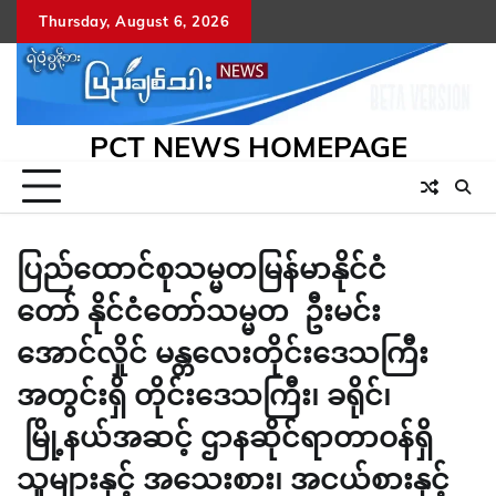
Skip
Thursday, August 6, 2026
to
content
PCT NEWS HOMEPAGE
ပြည်ထောင်စုသမ္မတမြန်မာနိုင်ငံ
တော် နိုင်ငံတော်သမ္မတ ဦးမင်း
အောင်လှိုင် မန္တလေးတိုင်းဒေသကြီး
အတွင်းရှိ တိုင်းဒေသကြီး၊ ခရိုင်၊
မြို့နယ်အဆင့် ဌာနဆိုင်ရာတာဝန်ရှိ
သူများနှင့် အသေးစား၊ အငယ်စားနှင့်