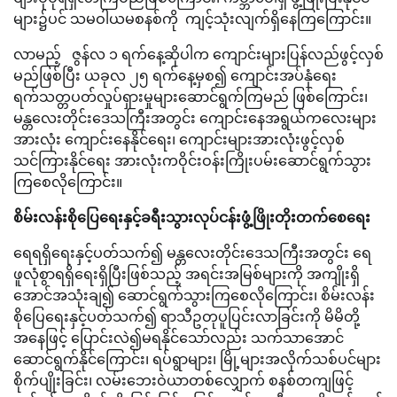
များ၌ပင် သမဝါယမစနစ်ကို ကျင့်သုံးလျက်ရှိနေကြကြောင်း။
လာမည့် ဇွန်လ ၁ ရက်နေ့ဆိုပါက ကျောင်းများပြန်လည်ဖွင့်လှစ်
မည်ဖြစ်ပြီး ယခုလ ၂၅ ရက်နေ့မှစ၍ ကျောင်းအပ်နှံရေး
ရက်သတ္တပတ်လှုပ်ရှားမှုများဆောင်ရွက်ကြမည် ဖြစ်ကြောင်း၊
မန္တလေးတိုင်းဒေသကြီးအတွင်း ကျောင်းနေအရွယ်ကလေးများ
အားလုံး ကျောင်းနေနိုင်ရေး၊ ကျောင်းများအားလုံးဖွင့်လှစ်
သင်ကြားနိုင်ရေး အားလုံးကဝိုင်းဝန်းကြိုးပမ်းဆောင်ရွက်သွား
ကြစေလိုကြောင်း။
စိမ်းလန်းစိုပြေရေးနှင့်ခရီးသွားလုပ်ငန်းဖွံ့ဖြိုးတိုးတက်စေရေး
ရေရရှိရေးနှင့်ပတ်သက်၍ မန္တလေးတိုင်းဒေသကြီးအတွင်း ရေ
ဖူလုံစွာရရှိရေးရှိပြီးဖြစ်သည့် အရင်းအမြစ်များကို အကျိုးရှိ
အောင်အသုံးချ၍ ဆောင်ရွက်သွားကြစေလိုကြောင်း၊ စိမ်းလန်း
စိုပြေရေးနှင့်ပတ်သက်၍ ရာသီဥတုပူပြင်းလာခြင်းကို မိမိတို့
အနေဖြင့် ပြောင်းလဲ၍မရနိုင်သော်လည်း သက်သာအောင်
ဆောင်ရွက်နိုင်ကြောင်း၊ ရပ်ရွာများ၊ မြို့များအလိုက်သစ်ပင်များ
စိုက်ပျိုးခြင်း၊ လမ်းဘေးဝဲယာတစ်လျှောက် စနစ်တကျဖြင့်