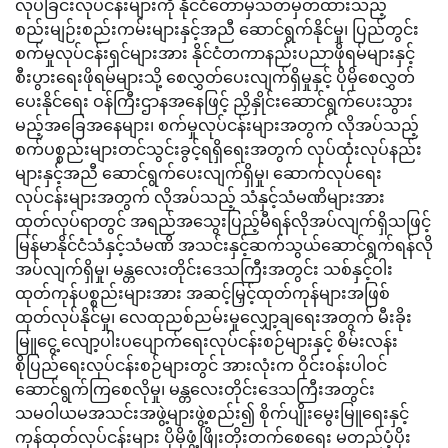
လုပ်ခြင်းလုပ်ငန်းများကို နိုင်ငံတော်မှသတ်မှတ်ထားသည့်
စည်းမျဉ်းစည်းကမ်းများနှင့်အညီ ဆောင်ရွက်နိုင်မှု၊ ပြည်တွင်း
စက်မှုလုပ်ငန်းရှင်များအား နိုင်ငံတကာနည်းပညာဖိုရမ်များနှင့်
စီးပွားရေးဖိုရမ်များသို့ စေလွှတ်ပေးလျက်ရှိမှုနှင့် ပိုမိုစေလွှတ်
ပေးနိုင်ရေး ဝန်ကြီးဌာနအနေဖြင့် ညှိနှိုင်းဆောင်ရွက်ပေးသွား
မည့်အခြေအနေများ၊ စက်မှုလုပ်ငန်းများအတွက် လိုအပ်သည့်
စက်ပစ္စည်းများတင်သွင်းခွင့်ရရှိရေးအတွက် လုပ်ထုံးလုပ်နည်း
များနှင့်အညီ ဆောင်ရွက်ပေးလျက်ရှိမှု၊ ဆောက်လုပ်ရေး
လုပ်ငန်းများအတွက် လိုအပ်သည့် သံနှင့်သံမဏိများအား
ထုတ်လုပ်ရာတွင် အရည်အသွေးပြည့်မီရန်လိုအပ်လျက်ရှိသဖြင့်
မြန်မာနိုင်ငံသံနှင့်သံမဏိ အသင်းနှင့်ဆက်သွယ်ဆောင်ရွက်ရန်လို
အပ်လျက်ရှိမှု၊ မန္တလေးတိုင်းဒေသကြီးအတွင်း သစ်နှင့်ဝါး
ထုတ်ကုန်ပစ္စည်းများအား အဆင့်မြှင့်ထုတ်ကုန်များအဖြစ်
ထုတ်လုပ်နိုင်မှု၊ လေထုညစ်ညမ်းမှုလျှော့ချရေးအတွက် မီးခိုး
မြူငွေ့ လျော့ပါးပပျောက်ရေးလုပ်ငန်းစဉ်များနှင့် စိမ်းလန်း
စိုပြည်ရေးလုပ်ငန်းစဉ်များတွင် အားလုံးက ဝိုင်းဝန်းပါဝင်
ဆောင်ရွက်ကြစေလိုမှု၊ မန္တလေးတိုင်းဒေသကြီးအတွင်း
သမဝါယမအသင်းအဖွဲ့များဖွဲ့စည်း၍ စိုက်ပျိုးမွေးမြူရေးနှင့်
ကုန်ထုတ်လုပ်ငန်းများ ပိုမိုဖွံ့ဖြိုးတိုးတက်စေရေး မတည်ပံ့ပိုး