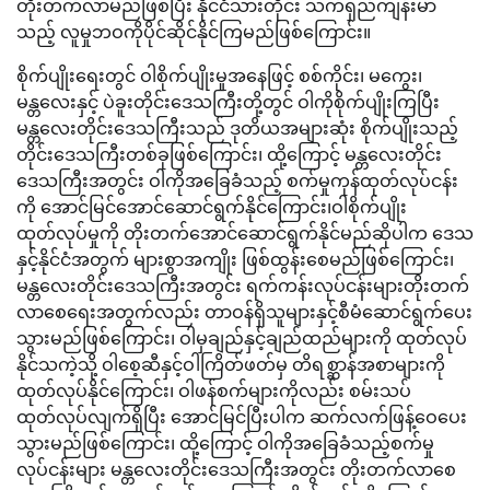
တိုးတက်လာမည်ဖြစ်ပြီး နိုင်ငံသားတိုင်း သက်ရှည်ကျန်းမာ
သည့် လူမှုဘဝကိုပိုင်ဆိုင်နိုင်ကြမည်ဖြစ်ကြောင်း။
စိုက်ပျိုးရေးတွင် ဝါစိုက်ပျိုးမှုအနေဖြင့် စစ်ကိုင်း၊ မကွေး၊
မန္တလေးနှင့် ပဲခူးတိုင်းဒေသကြီးတို့တွင် ဝါကိုစိုက်ပျိုးကြပြီး
မန္တလေးတိုင်းဒေသကြီးသည် ဒုတိယအများဆုံး စိုက်ပျိုးသည့်
တိုင်းဒေသကြီးတစ်ခုဖြစ်ကြောင်း၊ ထို့ကြောင့် မန္တလေးတိုင်း
ဒေသကြီးအတွင်း ဝါကိုအခြေခံသည့် စက်မှုကုန်ထုတ်လုပ်ငန်း
ကို အောင်မြင်အောင်ဆောင်ရွက်နိုင်ကြောင်း၊ဝါစိုက်ပျိုး
ထုတ်လုပ်မှုကို တိုးတက်အောင်ဆောင်ရွက်နိုင်မည်ဆိုပါက ဒေသ
နှင့်နိုင်ငံအတွက် များစွာအကျိုး ဖြစ်ထွန်းစေမည်ဖြစ်ကြောင်း၊
မန္တလေးတိုင်းဒေသကြီးအတွင်း ရက်ကန်းလုပ်ငန်းများတိုးတက်
လာစေရေးအတွက်လည်း တာဝန်ရှိသူများနှင့်စီမံဆောင်ရွက်ပေး
သွားမည်ဖြစ်ကြောင်း၊ ဝါမှချည်နှင့်ချည်ထည်များကို ထုတ်လုပ်
နိုင်သကဲ့သို့ ဝါစေ့ဆီနှင့်ဝါကြိတ်ဖတ်မှ တိရစ္ဆာန်အစာများကို
ထုတ်လုပ်နိုင်ကြောင်း၊ ဝါဖန်စက်များကိုလည်း စမ်းသပ်
ထုတ်လုပ်လျက်ရှိပြီး အောင်မြင်ပြီးပါက ဆက်လက်ဖြန့်ဝေပေး
သွားမည်ဖြစ်ကြောင်း၊ ထို့ကြောင့် ဝါကိုအခြေခံသည့်စက်မှု
လုပ်ငန်းများ မန္တလေးတိုင်းဒေသကြီးအတွင်း တိုးတက်လာစေ