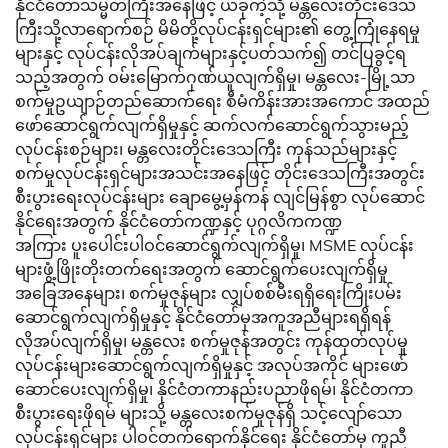
နိုင်ငံတော်သမ္မတကြီးအနေဖြင့် ယခုကဲ့သို့ မန္တလေးတိုင်းဒေသ
ကြီးသို့လာရောက်စဉ် မိမိတို့လုပ်ငန်းရှင်များ၏ တွေ့ကြုံနေရမှု
များနှင့် လုပ်ငန်းလိုအပ်ချက်များနှင့်ပတ်သက်၍ တင်ပြခွင့်ရ
သည့်အတွက် ဝမ်းမြောက်ဂုဏ်ယူလျက်ရှိမှု၊ မန္တလေး-မြို့သာ
စက်မှုဥယျာဉ်တည်ဆောက်ရေး စီမံကိန်းအားအကောင် အထည်
ဖော်ဆောင်ရွက်လျက်ရှိမှုနှင့် ဆက်လက်ဆောင်ရွက်သွားမည့်
လုပ်ငန်းစဉ်များ၊ မန္တလေးတိုင်းဒေသကြီး ကုန်သည်များနှင့်
စက်မှုလုပ်ငန်းရှင်များအသင်းအနေဖြင့် တိုင်းဒေသကြီးအတွင်း
စီးပွားရေးလုပ်ငန်းများ ချောမွေ့မှန်ကန် လျင်မြန်စွာ လုပ်ဆောင်
နိုင်ရေးအတွက် နိုင်ငံတော်ကဏ္ဍနှင့် ပုဂ္ဂလိကကဏ္ဍ
အကြား ပူးပေါင်းပါဝင်ဆောင်ရွက်လျက်ရှိမှု၊ MSME လုပ်ငန်း
များဖွံ့ဖြိုးတိုးတက်ရေးအတွက် ဆောင်ရွက်ပေးလျက်ရှိမှု
အခြေအနေများ၊ စက်မှုဇုန်များ လျှပ်စစ်မီးရရှိရေးကြိုးပမ်း
ဆောင်ရွက်လျက်ရှိမှုနှင့် နိုင်ငံတော်မှအကူအညီများရရှိရန်
လိုအပ်လျက်ရှိမှု၊ မန္တလေး စက်မှုဇုန်အတွင်း ကုန်ထုတ်လုပ်မှု
လုပ်ငန်းများဆောင်ရွက်လျက်ရှိမှုနှင့် အလုပ်အကိုင် များဖော်
ဆောင်ပေးလျက်ရှိမှု၊ နိုင်ငံတကာနည်းပညာဖိုရမ်၊ နိုင်ငံတကာ
စီးပွားရေးဖိုရမ် များသို့ မန္တလေးစက်မှုဇုန်ရှိ သင့်လျော်သော
လုပ်ငန်းရှင်များ ပါဝင်တက်ရောက်နိုင်ရေး နိုင်ငံတော်မှ ကူညီ