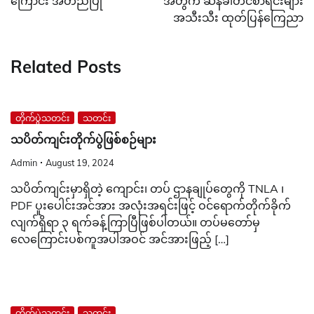
ကြောင်း အတည်ပြု
အတွက် ဆန်ခါတင်စာရင်းများ
အသီးသီး ထုတ်ပြန်ကြေညာ
Related Posts
တိုက်ပွဲသတင်း
သတင်း
သပိတ်ကျင်းတိုက်ပွဲဖြစ်စဉ်များ
Admin
August 19, 2024
သပိတ်ကျင်းမှာရှိတဲ့ ကျောင်း၊ တပ် ဌာနချုပ်တွေကို TNLA ၊
PDF ပူးပေါင်းအင်အား အလုံးအရင်းဖြင့် ဝင်ရောက်တိုက်ခိုက်
လျက်ရှိရာ ၃ ရက်ခန့်ကြာပြီဖြစ်ပါတယ်။ တပ်မတော်မှ
လေကြောင်းပစ်ကူအပါအဝင် အင်အားဖြည့် […]
တိုက်ပွဲသတင်း
သတင်း