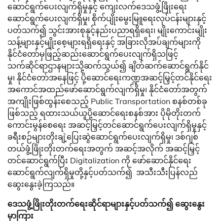
ဆောင်ရွက်ပေးလျက်ရှိမှုနှင့် ကျေးလက်ဒေသဖွံ့ဖြိုးရေး
ဆောင်ရွက်ပေးလျက်ရှိမှု၊ စိုက်ပျိုးမွေးမြူရေးလုပ်ငန်းများနှင့်
ပတ်သက်၍ သွင်းအားစုနှင့်နည်းပညာရရှိရေး၊ မျိုးကောင်းမျိုး
သန့်များနှင့်မျိုးစေ့များရရှိရေးနှင့် အခြားလိုအပ်ချက်များကို
နိုင်ငံတော်မှဖြည့်ဆည်းဆောင်ရွက်ပေးလျက်ရှိသဖြင့်
သက်ဆိုင်ရာဌာနများသို့ဆက်သွယ်၍ ချိတ်ဆက်ဆောင်ရွက်နိုင်
မှု၊ နိုင်ငံတော်အနေဖြင့် ပို့ဆောင်ရေးကဏ္ဍအဆင့်မြှင့်တင်နိုင်ရေး
အကောင်အထည်ဖော်ဆောင်ရွက်လျက်ရှိမှု၊ နိုင်ငံတော်အတွက်
အကျိုးဖြစ်ထွန်းစေသည့် Public Transportation စနစ်တစ်ခု
ဖြစ်သည့် ရထားသယ်ယူပို့ဆောင်ရေးစနစ်အား ပိုမိုတိုးတက်
ကောင်းမွန်စေရေး အဆင့်မြှင့်တင်ဆောင်ရွက်ပေးလျက်ရှိမှုနှင့်
ခရီးစဉ်များတိုးချဲ့ပြေးဆွဲဆောင်ရွက်ပေးလျက်ရှိမှု၊ ဒစ်ဂျစ်
တယ်ဖွံ့ဖြိုးတိုးတက်ရေးအတွက် အဆင့်အလိုက် အဆင့်မြှင့်
တင်ဆောင်ရွက်ပြီး Digitalization ကို ဖော်ဆောင်နိုင်ရေး
ဆောင်ရွက်လျက်ရှိမှုတို့နှင့်ပတ်သက်၍ အသီးသီးပြန်လည်
ဆွေးနွေးခဲ့ကြသည်။
ဒေသဖွံ့ဖြိုးတိုးတက်ရေးဆိုင်ရာများနှင့်ပတ်သက်၍ ဆွေးနွေး
မှာကြား