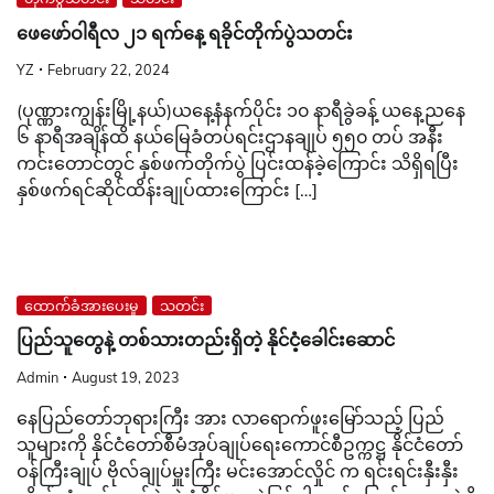
ဖေဖော်ဝါရီလ ၂၁ ရက်နေ့ ရခိုင်တိုက်ပွဲသတင်း
YZ
February 22, 2024
(ပုဏ္ဏားကျွန်းမြို့နယ်)ယနေ့နံနက်ပိုင်း ၁၀ နာရီခွဲခန့် ယနေ့ညနေ
၆ နာရီအချိန်ထိ နယ်မြေခံတပ်ရင်းဌာနချုပ် ၅၅၀ တပ် အနီး
ကင်းတောင်တွင် နှစ်ဖက်တိုက်ပွဲ ပြင်းထန်ခဲ့ကြောင်း သိရှိရပြီး
နှစ်ဖက်ရင်ဆိုင်ထိန်းချုပ်ထားကြောင်း […]
ထောက်ခံအားပေးမှု
သတင်း
ပြည်သူတွေနဲ့ တစ်သားတည်းရှိတဲ့ နိုင်ငံ့ခေါင်းဆောင်
Admin
August 19, 2023
နေပြည်တော်ဘုရားကြီး အား လာရောက်ဖူးမြော်သည့် ပြည်
သူများကို နိုင်ငံတော်စီမံအုပ်ချုပ်ရေးကောင်စီဥက္ကဋ္ဌ နိုင်ငံတော်
ဝန်ကြီးချုပ် ဗိုလ်ချုပ်မှူးကြီး မင်းအောင်လှိုင် က ရင်းရင်းနှီးနှီး