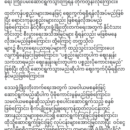
ရေး ကြိုးပမ်းဆောင်ရွက်သွားကြရန် တိုက်တွန်းလိုကြောင်း။
ထုတ်ကုန်ပစ္စည်းများအနေဖြင့် ဈေးကွက်ရရှိရန်လိုအပ်မည်ဖြစ်
ပြီး ရောင်းကုန်ပစ္စည်းများလည်း ဖြစ်ရန်လိုအပ်မည်
ဖြစ်ကြောင်း၊ နိုင်ငံ့စီးပွားဖွံ့ဖြိုးတိုးတက်ရေးအတွက် နိုင်ငံသား
တိုင်းတွင် စီးပွားရေးအသိအမြင်များ ရှိရန်လည်း မဖြစ်မနေ
လိုအပ်မည်ဖြစ်ကြောင်း၊ ထို့ကြောင့် တက္ကသိုလ်
များ၌ စီးပွားရေးပညာရပ်များကို ထည့်သွင်းသင်ကြားပေး
လျက်ရှိနေခြင်းဖြစ်ကြောင်း၊ “ပစ္စည်းချင်းတူပါက ဈေးနှုန်း
သက်သာရမည်၊ ဈေးနှုန်းချင်းတူပါက ပစ္စည်းပိုကောင်းရမည်”
ဖြစ်ပြီး ထိုသို့ ဆောင်ရွက်သွားမည်ဆိုပါက ဈေးကွက်ပိုမိုရရှိလာ
နိုင်မည်ဖြစ်ကြောင်း။
ဒေသဖွံ့ဖြိုးတိုးတက်ရေးအတွက် သမဝါယမစနစ်ဖြင့်
ဆောင်ရွက်မည်ဆိုပါက ပိုမိုကောင်းမွန်မည်ဖြစ်ကြောင်း၊
သမဝါယမစနစ်ဆိုသည်မှာ စုပေါင်းဆောင်ရွက်သည့် စနစ်
ဖြစ်ကြောင်း၊ စိုက်ပျိုးမွေးမြူရေးကုန်ထုတ်လုပ်ငန်းတွင်
အားနည်းသူများစုပေါင်း၍ ဆောင်ရွက်ကြခြင်းဖြစ်ကြောင်း၊
ထိုသို့ဆောင်ရွက်ခြင်းဖြင့် လုပ်ငန်းများအောင်မြင်လာပြီး ဝင်ငွေ
များပိုမိုရရှိလာကြမည်ဖြစ်ကြောင်း၊ ကမ္ဘာပေါ်ရှိ ဖွံ့ဖြိုးပြီးနိုင်ငံ