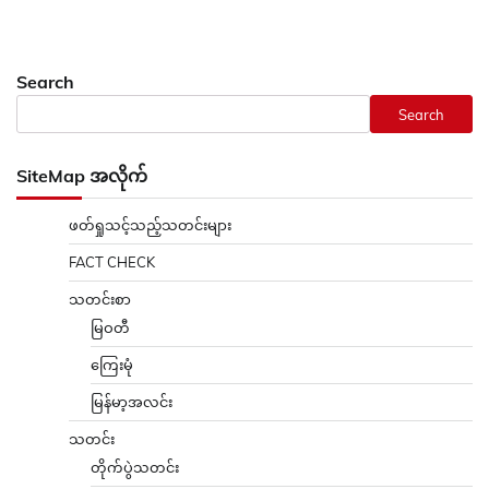
Search
Search
SiteMap အလိုက်
ဖတ်ရှုသင့်သည့်သတင်းများ
FACT CHECK
သတင်းစာ
မြဝတီ
ကြေးမုံ
မြန်မာ့အလင်း
သတင်း
တိုက်ပွဲသတင်း