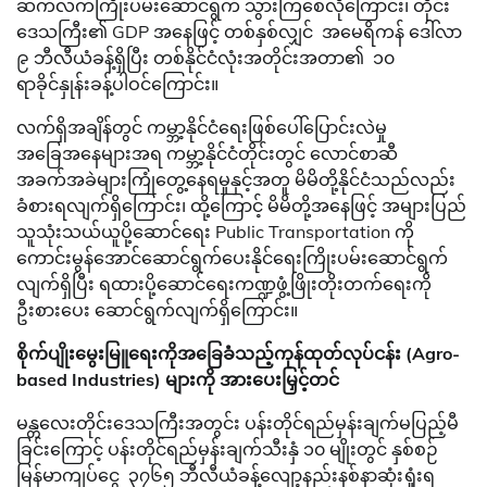
ဆက်လက်ကြိုးပမ်းဆောင်ရွက် သွားကြစေလိုကြောင်း၊ တိုင်း
ဒေသကြီး၏ GDP အနေဖြင့် တစ်နှစ်လျှင် အမေရိကန် ဒေါ်လာ
၉ ဘီလီယံခန့်ရှိပြီး တစ်နိုင်ငံလုံးအတိုင်းအတာ၏ ၁၀
ရာခိုင်နှုန်းခန့်ပါဝင်ကြောင်း။
လက်ရှိအချိန်တွင် ကမ္ဘာ့နိုင်ငံရေးဖြစ်ပေါ်ပြောင်းလဲမှု
အခြေအနေများအရ ကမ္ဘာ့နိုင်ငံတိုင်းတွင် လောင်စာဆီ
အခက်အခဲများကြုံတွေ့နေရမှုနှင့်အတူ မိမိတို့နိုင်ငံသည်လည်း
ခံစားရလျက်ရှိကြောင်း၊ ထို့ကြောင့် မိမိတို့အနေဖြင့် အများပြည်
သူသုံးသယ်ယူပို့ဆောင်ရေး Public Transportation ကို
ကောင်းမွန်အောင်ဆောင်ရွက်ပေးနိုင်ရေးကြိုးပမ်းဆောင်ရွက်
လျက်ရှိပြီး ရထားပို့ဆောင်ရေးကဏ္ဍဖွံ့ဖြိုးတိုးတက်ရေးကို
ဦးစားပေး ဆောင်ရွက်လျက်ရှိကြောင်း။
စိုက်ပျိုးမွေးမြူရေးကို
အခြေခံသည့်ကုန်ထုတ်လုပ်ငန်း (Agro-
based Industries) များကို အားပေးမြှင့်တင်
မန္တလေးတိုင်းဒေသကြီးအတွင်း ပန်းတိုင်ရည်မှန်းချက်မပြည့်မီ
ခြင်းကြောင့် ပန်းတိုင်ရည်မှန်းချက်သီးနှံ ၁၀ မျိုးတွင် နှစ်စဉ်
မြန်မာကျပ်ငွေ ၃၇၆၅ ဘီလီယံခန့်လျော့နည်းနစ်နာဆုံးရှုံးရ