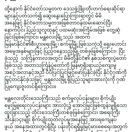
ထို့နောက် နိုင်ငံတော်သမ္မတက ဒေသဖွံ့ဖြိုးတိုးတက်ရေးဆိုင်ရာ
များနှင့်ပတ်သက်၍ ဆွေးနွေးပြောကြားရာတွင် မိမိ
အနေဖြင့် နိုင်ငံတော်သမ္မတအဖြစ်တာဝန်ထမ်းဆောင်ပြီး
နောက်ပိုင်း ပြည်သူလူထုနှင့် ပထမဆုံးအကြိမ်အဖြစ် တွေ့ဆုံ
ခြင်းဖြစ်ကြောင်း၊ မန္တလေးမြို့သည် အထက်
မြန်မာနိုင်ငံ၏စီးပွားရေးမြို့၊ စက်မှုမြို့ဖြစ်သကဲ့သို့ ရှေးဟောင်း
အမွေအနှစ်များဖြင့် ပြည့်ဝနေသည့်မြို့တစ်ခုဖြစ်ကြောင်း၊ ပြီး
ခဲ့သည့် သင်္ကြန်ကာလအတွင်း မိမိတို့နိုင်ငံ၏ နှစ်သစ်ကူးပွဲတော်
ဖြစ်သည့် အတာသင်္ကြန်ပွဲတော်ကို မြန်မာ့ရိုးရာယဉ်ကျေးမှု
အစဉ်အလာနှင့်အညီ ပီပီပြင်ပြင်ဖြင့်ဖော်ပြနိုင်ခဲ့ပြီး နိုင်ငံ့ဂုဏ်ကို
မြှင့်တင်နိုင်ခဲ့သဖြင့် မန္တလေးမြို့ရှိပြည်သူများအားလုံးကို ဂုဏ်
ပြုကျေးဇူးတင်ရှိကြောင်း။
မန္တလေးတိုင်းဒေသကြီးသည် စက်မှုလုပ်ငန်းများ၊ စိုက်ပျိုး
မွေးမြူရေးလုပ်ငန်းများ အားလုံး၌ အောင်မြင်ဖြစ်ထွန်းမှုရှိသော
ထူးခြားသည့် တိုင်းဒေသကြီးတစ်ခုဖြစ်ကြောင်း၊ အရေးကြီး
သီးနှံ(၁၄)မျိုး စိုက်ပျိုးထုတ်လုပ်မှုအနေဖြင့် အားရကျေနပ်
ဖွယ် အနေအထားတွင်ရှိပြီး ပန်းတိုင်ရရှိမှုမြင့်မားစေရေးအတွက်