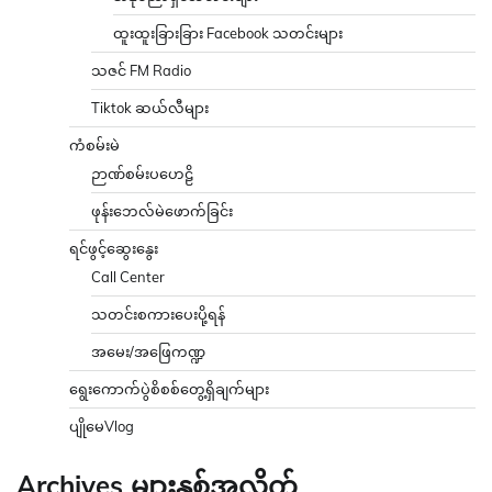
ထူးထူးခြားခြား Facebook သတင်းများ
သဇင် FM Radio
Tiktok ဆယ်လီများ
ကံစမ်းမဲ
ဉာဏ်စမ်းပဟေဠိ
ဖုန်းဘေလ်မဲဖောက်ခြင်း
ရင်ဖွင့်ဆွေးနွေး
Call Center
သတင်းစကားပေးပို့ရန်
အမေး/အဖြေကဏ္ဍ
ရွေးကောက်ပွဲစိစစ်တွေ့ရှိချက်များ
ပျိုမေVlog
Archives များနှစ်အလိုက်