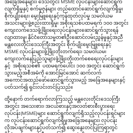
အခြေအနေများ၊ ဒေသတွင်း MSME လုပ်ငန်းများဆောင်ရွက်
လျက်ရှိမှုနှင့် စက်မှုဇုန်များ တည်ထောင်ဆောင်ရွက်လျက်ရှိမှု၊
စိုက်ပျိုးရေး၊ မွေးမြူရေးနှင့်ကုန်ထုတ်လုပ်မှု သမဝါယမ
အသင်းများဖွဲ့စည်းထားရှိမှု၊ အစိုးရသစ်ပထမရက် ၁၀၀ အတွင်း
ကျေးလက်ဒေသဖွံ့ဖြိုးရေးလုပ်ငန်းများဆောင်ရွက်သွားရန်
လျာထားမှု၊ နိုင်ငံတော်သမ္မတ၏ဦးဆောင်လမ်းညွှန်မှုနှင့်အညီ
မန္တလေးတိုင်းဒေသကြီးအတွင်း စိုက်ပျိုးမွေးမြူရေးနှင့်
MSME လုပ်ငန်းများဖွံ့ဖြိုးတိုးတက်ရေး၊ သမဝါယမ၊
ကျေးလက်နေပြည်သူများဖွံ့ဖြိုးတိုးတက်စေရေးလုပ်ငန်းများ
နှင့် အစိုးရသစ်၏ ပထမရက်ပေါင်း ၁၀၀ အတွင်း ဆောင်ရွက်
သွားမည့်အစီအမံကို အောင်မြင်အောင် ဆက်လက်
အကောင်အထည်ဖော်ဆောင်ရွက်သွားမည့် အခြေအနေများနှင့်
ပတ်သက်၍ ရှင်းလင်းတင်ပြသည်။
ထို့နောက် တက်ရောက်လာကြသည့် မန္တလေးတိုင်းဒေသကြီး
အတွင်း အသေးစား၊ အငယ်စားနှင့်အလတ်စားစီးပွားရေး
လုပ်ငန်း(MSME)များ ဆောင်ရွက်လျက်ရှိသည့်လုပ်ငန်းရှင်များ
က လုပ်ငန်းဆောင်ရွက်လျက်ရှိမှုအခြေအနေများ၊ လုပ်ငန်း
လိုအပ်ချက်များနှင့်ပတ်သက်၍ ဆွေးနွေးတင်ပြကြရာတွင်