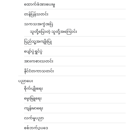
ထောက်ခံအားပေးမှု
တန်ပြန်သတင်း
သကသအကွဲအပြဲ
သူတို့ပြောတဲ့ သူတို့အကြောင်း
ပြည်သူ့အကျိုးပြု
ပျော်ပွဲရွှင်ပွဲ
အားကစားသတင်း
နိုင်ငံတကာသတင်း
ပညာပေး
စိုက်ပျိုးရေး
မွေးမြူရေး
ကျန်းမာရေး
လက်မှုပညာ
စစ်ဘက်ဥပဒေ