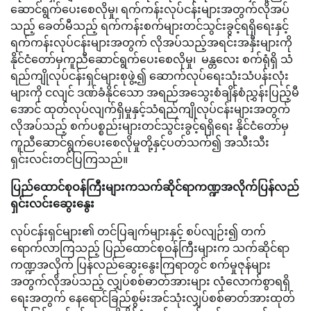
ဆောင်ရွက်ပေးစေလိုမှု၊ ရက်ကန်းလုပ်ငန်းများအတွက်လိုအပ်
သည့် ခေတ်မီသည့် ရက်ကန်းစက်များတင်သွင်းခွင့်ရရှိရေးနှင့်
ရက်ကန်းလုပ်ငန်းများအတွက် လိုအပ်သည့်အရင်းအနှီးများကို
နိုင်ငံတော်မှကူညီဆောင်ရွက်ပေးစေလိုမှု၊ မန္တလေး စက်ရုံရှိ သံ
ရည်ကျိုလုပ်ငန်းရှင်များစုဖွဲ့၍ ဆောက်လုပ်ရေးသုံးသံပန်းလုံး
များကို ငလျင် ဒဏ်ခံနိုင်သော အရည်အသွေးစံချိန်စံညွှန်းပြည့်မီ
အောင် ထုတ်လုပ်လျက်ရှိမှုနှင့်သံရည်ကျိုလုပ်ငန်းများအတွက်
လိုအပ်သည့် စက်ပစ္စည်းများတင်သွင်းခွင့်ရရှိရေး နိုင်ငံတော်မှ
ကူညီဆောင်ရွက်ပေးစေလိုမှုတို့နှင့်ပတ်သက်၍ အသီးသီး
ရှင်းလင်းတင်ပြကြသည်။
ပြည်ထောင်စုဝန်ကြီးများကသက်ဆိုင်ရာကဏ္ဍအလိုက်ပြန်လည်
ရှင်းလင်းဆွေးနွေး
လုပ်ငန်းရှင်များ၏ တင်ပြချက်များနှင့် စပ်လျဉ်း၍ တက်
ရောက်လာကြသည့် ပြည်ထောင်စုဝန်ကြီးများက သက်ဆိုင်ရာ
ကဏ္ဍအလိုက် ပြန်လည်ဆွေးနွေးကြရာတွင် စက်မှုဇုန်များ
အတွက်လိုအပ်သည့် လျှပ်စစ်ဓာတ်အားများ လုံလောက်စွာရရှိ
ရေးအတွက် နေရောင်ခြည်စွမ်းအင်သုံးလျှပ်စစ်ဓာတ်အားထုတ်