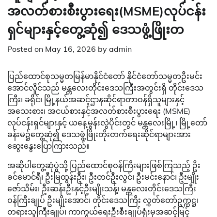
အလတ်စားစီးပွားရေး(MSME)လုပ်ငန်း
ရှင်များနှင့်တွေ့ဆုံ၍ ဒေသဖွံ့ဖြိုးတ
Posted on
May 16, 2026
by
admin
ပြည်ထောင်စုသမ္မတမြန်မာနိုင်ငံတော် နိုင်ငံတော်သမ္မတဦးမင်း
အောင်လှိုင်သည် မန္တလေးတိုင်းဒေသကြီးအတွင်းရှိ တိုင်းဒေသ
ကြီး၊ ခရိုင်၊ မြို့နယ်အဆင့်ဌာနဆိုင်ရာတာဝန်ရှိသူများနှင့်
အသေးစား၊ အငယ်စားနှင့်အလတ်စားစီးပွားရေး (MSME)
လုပ်ငန်းရှင်များနှင့် ယနေ့မွန်းလွဲပိုင်းတွင် မန္တလေးမြို့၊ မြို့တော်
ခန်းမ၌တွေ့ဆုံ၍ ဒေသဖွံ့ဖြိုးတိုးတက်ရေးဆိုင်ရာများအား
ဆွေးနွေးပြောကြားသည်။
အဆိုပါတွေ့ဆုံပွဲသို့ ပြည်ထောင်စုဝန်ကြီးများဖြစ်ကြသည့် ဦး
ခင်မောင်ရီ၊ ဦးမြထွန်းဦး၊ ဦးတင်ဦးလွင်၊ ဦးမင်းနောင်၊ ဦးမျိုး
ဇော်သိမ်း၊ ဦးဆန်းဦးနှင့်ဦးမျိုးသန့်၊ မန္တလေးတိုင်းဒေသကြီး
ဝန်ကြီးချုပ် ဦးမျိုးအောင်၊ တိုင်းဒေသကြီး လွှတ်တော်ဥက္ကဋ္ဌ၊
တရားသူကြီးချုပ်၊ ကာကွယ်ရေးဦးစီးချုပ်ရုံးမှအဆင့်မြင့်