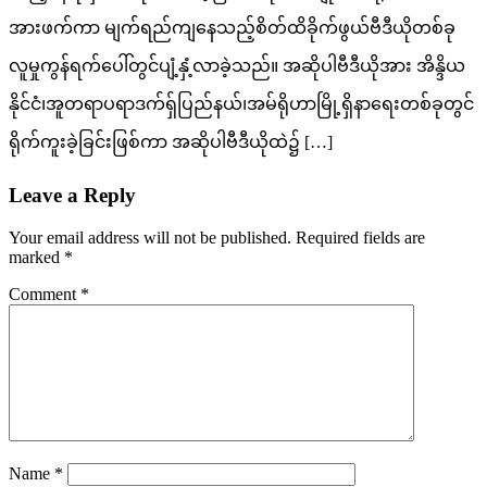
အားဖက်ကာ မျက်ရည်ကျနေသည့်စိတ်ထိခိုက်ဖွယ်ဗီဒီယိုတစ်ခု
လူမှုကွန်ရက်ပေါ်တွင်ပျံ့နှံ့လာခဲ့သည်။ အဆိုပါဗီဒီယိုအား အိန္ဒိယ
နိုင်ငံ၊အူတရာပရာဒက်ရှ်ပြည်နယ်၊အမ်ရိုဟာမြို့ရှိနာရေးတစ်ခုတွင်
ရိုက်ကူးခဲ့ခြင်းဖြစ်ကာ အဆိုပါဗီဒီယိုထဲ၌ […]
Leave a Reply
Your email address will not be published.
Required fields are
marked
*
Comment
*
Name
*