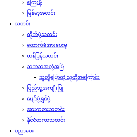
ကြေးမုံ
မြန်မာ့အလင်း
သတင်း
တိုက်ပွဲသတင်း
ထောက်ခံအားပေးမှု
တန်ပြန်သတင်း
သကသအကွဲအပြဲ
သူတို့ပြောတဲ့ သူတို့အကြောင်း
ပြည်သူ့အကျိုးပြု
ပျော်ပွဲရွှင်ပွဲ
အားကစားသတင်း
နိုင်ငံတကာသတင်း
ပညာပေး