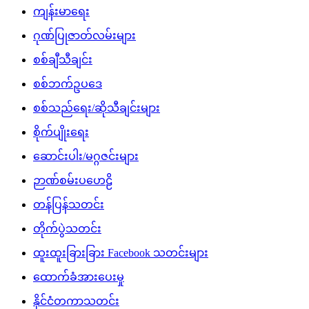
ကျန်းမာရေး
ဂုဏ်ပြုဇာတ်လမ်းများ
စစ်ချီသီချင်း
စစ်ဘက်ဥပဒေ
စစ်သည်ရေး/ဆိုသီချင်းများ
စိုက်ပျိုးရေး
ဆောင်းပါး/မဂ္ဂဇင်းများ
ဉာဏ်စမ်းပဟေဠိ
တန်ပြန်သတင်း
တိုက်ပွဲသတင်း
ထူးထူးခြားခြား Facebook သတင်းများ
ထောက်ခံအားပေးမှု
နိုင်ငံတကာသတင်း