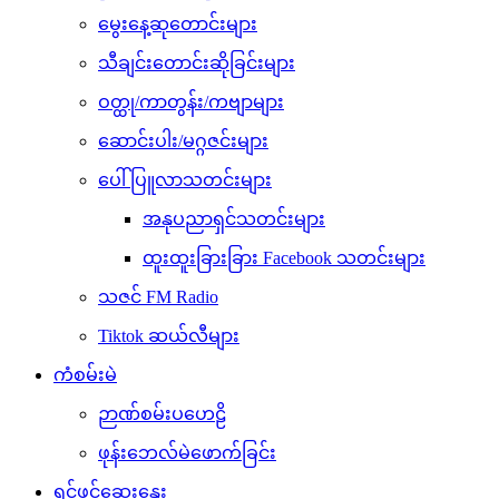
မွေးနေ့ဆုတောင်းများ
သီချင်းတောင်းဆိုခြင်းများ
ဝတ္ထု/ကာတွန်း/ကဗျာများ
ဆောင်းပါး/မဂ္ဂဇင်းများ
ပေါ်ပြူလာသတင်းများ
အနုပညာရှင်သတင်းများ
ထူးထူးခြားခြား Facebook သတင်းများ
သဇင် FM Radio
Tiktok ဆယ်လီများ
ကံစမ်းမဲ
ဉာဏ်စမ်းပဟေဠိ
ဖုန်းဘေလ်မဲဖောက်ခြင်း
ရင်ဖွင့်ဆွေးနွေး