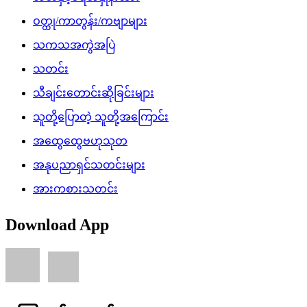
ဝတ္ထု/ကာတွန်း/ကဗျာများ
သကသအကွဲအပြဲ
သတင်း
သီချင်းတောင်းဆိုခြင်းများ
သူတို့ပြောတဲ့ သူတို့အကြောင်း
အထွေထွေဗဟုသုတ
အနုပညာရှင်သတင်းများ
အားကစားသတင်း
Download App