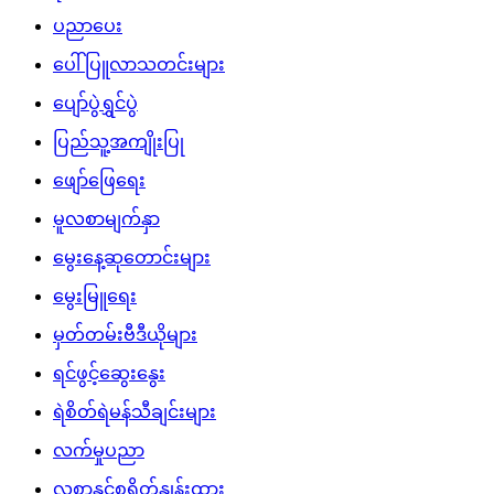
ပညာပေး
ပေါ်ပြူလာသတင်းများ
ပျော်ပွဲရွှင်ပွဲ
ပြည်သူ့အကျိုးပြု
ဖျော်ဖြေရေး
မူလစာမျက်နှာ
မွေးနေ့ဆုတောင်းများ
မွေးမြူရေး
မှတ်တမ်းဗီဒီယိုများ
ရင်ဖွင့်ဆွေးနွေး
ရဲစိတ်ရဲမန်သီချင်းများ
လက်မှုပညာ
လစာနှင့်စရိတ်နှုန်းထား