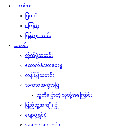
သတင်းစာ
မြဝတီ
ကြေးမုံ
မြန်မာ့အလင်း
သတင်း
တိုက်ပွဲသတင်း
ထောက်ခံအားပေးမှု
တန်ပြန်သတင်း
သကသအကွဲအပြဲ
သူတို့ပြောတဲ့ သူတို့အကြောင်း
ပြည်သူ့အကျိုးပြု
ပျော်ပွဲရွှင်ပွဲ
အားကစားသတင်း