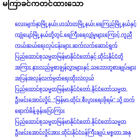
မကြာခင်ကတင်ထားသော
လေးမျက်နှာမြို့နယ်၊ ဟင်္သာတမြို့နယ်၊ ရေကြည်မြို့နယ်နှင့်
ကျုံပျော်မြို့နယ်တို့တွင် ရေကြီးရေလျှံမှုများကြောင့် ကူညီ
ကယ်ဆယ်ရေးလုပ်ငန်းများ ဆက်လက်ဆောင်ရွက်
ပြည်ထောင်စုသမ္မတမြန်မာနိုင်ငံတော်နှင့် ထိုင်းနိုင်ငံတို့
အကြား နားလည်မှုစာချွန်လွှာများနှင့် သဘောတူစာချုပ်များ
အပြန်အလှန်လက်မှတ်ရေးထိုးလဲလှယ်
ပြည်ထောင်စုသမ္မတမြန်မာနိုင်ငံတော် နိုင်ငံတော်သမ္မတ
ဦးမင်းအောင်လှိုင် “မြန်မာ-ထိုင်း စီးပွားရေးဖိုရမ်” သို့ တက်
ရောက်မိန့်ခွန်းပြောကြား
ပြည်ထောင်စုသမ္မတမြန်မာနိုင်ငံတော် နိုင်ငံတော်သမ္မတ
ဦးမင်းအောင်လှိုင်အား ထိုင်းနိုင်ငံဝန်ကြီးချုပ် မစ္စတာ အနု