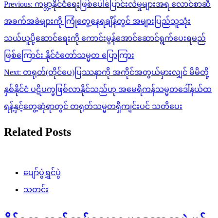
Post
Previous:
ကမ္ဘာ့နိုင်ငံရေးဖြစ်ပေါ်ပြောင်းလဲမှုများအရ လောင်စာဆီ
navigation
အခက်အခဲများကို ကြုံတွေ့နေရချိန်တွင် အများပြည်သူသုံး
သယ်ယူပို့ဆောင်ရေးကို ကောင်းမွန်အောင်ဆောင်ရွက်ပေးရမည်
ဖြစ်​​ကြောင်း နိုင်ငံ​တော်သမ္မတ ​ပြောကြား
Next:
တရုတ်(တိုင်ပေ)ပြဿနာကို အကိုင်အတွယ်မှားလျှင် မိမိတို့
နှစ်နိုင်ငံ ပဋိပက္ခဖြစ်လာနိုင်သည်ဟု အမေရိကန်သမ္မတဒေါ်နယ်ထ
ရန့်နှင့်တွေ့ဆုံရာတွင် တရုတ်သမ္မတရှီကျင်းပင် သတိပေး
Related Posts
ပျော်ပွဲရွှင်ပွဲ
သတင်း