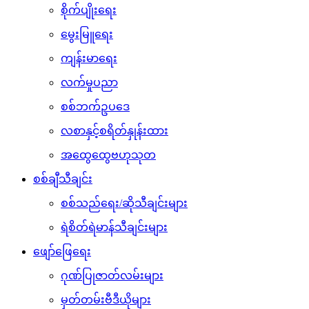
စိုက်ပျိုးရေး
မွေးမြူရေး
ကျန်းမာရေး
လက်မှုပညာ
စစ်ဘက်ဥပဒေ
လစာနှင့်စရိတ်နှုန်းထား
အထွေထွေဗဟုသုတ
စစ်ချီသီချင်း
စစ်သည်ရေး/ဆိုသီချင်းများ
ရဲစိတ်ရဲမာန်သီချင်းများ
ဖျော်ဖြေရေး
ဂုဏ်ပြုဇာတ်လမ်းများ
မှတ်တမ်းဗီဒီယိုများ