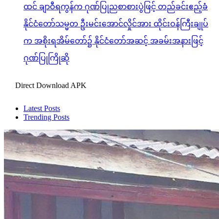
ထင် ချာဝီရကွန်က ဂုဏ်ပြုညစာစားပွဲဖြင့် တည်ခင်းဧည့်ခံ
နိုင်ငံတော်သမ္မတ ဦးမင်းအောင်လှိုင်အား ထိုင်းဝန်ကြီးချုပ်
က အစိုးရအိမ်တော်၌ နိုင်ငံတော်အဆင့် အခမ်းအနားဖြင့်
ဂုဏ်ပြုကြိုဆို
Direct Download APK
Latest Posts
Trending Posts