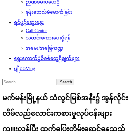
ဉာဏ်စမ်းပဟေဠိ
ဖုန်းဘေလ်မဲဖောက်ခြင်း
ရင်ဖွင့်ဆွေးနွေး
Call Center
သတင်းစကားပေးပို့ရန်
အမေး/အဖြေကဏ္ဍ
ရွေးကောက်ပွဲစိစစ်တွေ့ရှိချက်များ
ပျိုမေVlog
Search
for:
မက်မန်းမြို့နယ် သံလွင်မြစ်အနီး၌ အွန်လိုင်း
လိမ်လည်လောင်းကစားမှုလုပ်ငန်းများ
ကျူးလွန်ပြီး ထွက်ပြေးတိမ်းရှောင်နေသည့်