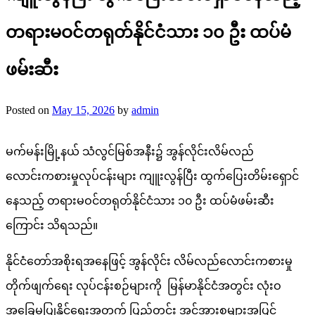
တရားမဝင်တရုတ်နိုင်ငံသား ၁၀ ဦး ထပ်မံ
ဖမ်း‌ဆီး
Posted on
May 15, 2026
by
admin
မက်မန်းမြို့နယ် သံလွင်မြစ်အနီး၌ အွန်လိုင်းလိမ်လည်
လောင်းကစားမှုလုပ်ငန်းများ ကျူးလွန်ပြီး ထွက်ပြေးတိမ်းရှောင်
နေသည့် တရားမဝင်တရုတ်နိုင်ငံသား ၁၀ ဦး ထပ်မံဖမ်း‌ဆီး
ကြောင်း သိရသည်။
နိုင်ငံတော်အစိုးရအနေဖြင့် အွန်လိုင်း လိမ်လည်လောင်းကစားမှု
တိုက်ဖျက်ရေး လုပ်ငန်းစဉ်များကို မြန်မာနိုင်ငံအတွင်း လုံးဝ
အခြေမပြုနိုင်ရေးအတွက် ပြည်တွင်း အင်အားစုများအပြင်