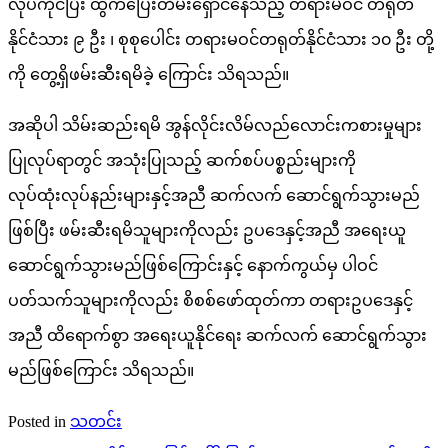
လုပ်ကိုင်ပြီး ထွက်ပြေးတိမ်းရှောင်နေသည့် တရားမဝင် တရုတ်
နိုင်ငံသား ၉ ဦး ၊ စုစုပေါင်း တရားမဝင်တရုတ်နိုင်ငံသား ၁၀ ဦး တို့
ကို တွေ့ရှိဖမ်းဆီးရမိခဲ့ ကြောင်း သိရသည်။
အဆိုပါ သိမ်းဆည်းရမိ အွန်လိုင်းလိမ်လည်လောင်းကစားမှုများ
ပြုလုပ်ရာတွင် အသုံးပြုသည့် ဆက်စပ်ပစ္စည်းများကို
လုပ်ထုံးလုပ်နည်းများနှင့်အညီ ဆက်လက် ဆောင်ရွက်သွားမည်
ဖြစ်ပြီး ဖမ်းဆီးရမိသူများကိုလည်း ဥပဒေနှင့်အညီ အရေးယူ
ဆောင်ရွက်သွားမည်ဖြစ်ကြောင်းနှင့် နောက်ကွယ်မှ ပါဝင်
ပတ်သက်သူများကိုလည်း စိစစ်ဖော်ထုတ်ကာ တရားဥပဒေနှင့်
အညီ ထိရောက်စွာ အရေးယူနိုင်ရေး ဆက်လက် ဆောင်ရွက်သွား
မည်ဖြစ်ကြောင်း သိရသည်။
Posted in
သတင်း