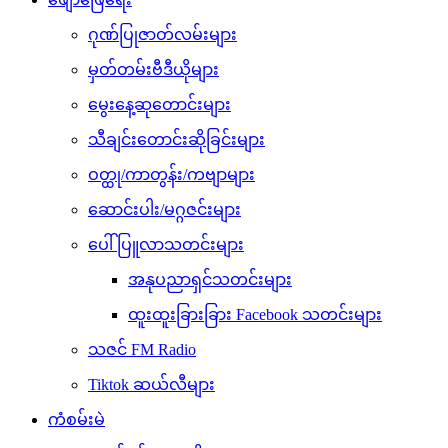
ဂုဏ်ပြုဇာတ်လမ်းများ
မှတ်တမ်းဗီဒီယိုများ
မွေးနေ့ဆုတောင်းများ
သီချင်းတောင်းဆိုခြင်းများ
ဝတ္ထု/ကာတွန်း/ကဗျာများ
ဆောင်းပါး/မဂ္ဂဇင်းများ
ပေါ်ပြူလာသတင်းများ
အနုပညာရှင်သတင်းများ
ထူးထူးခြားခြား Facebook သတင်းများ
သဇင် FM Radio
Tiktok ဆယ်လီများ
ကံစမ်းမဲ