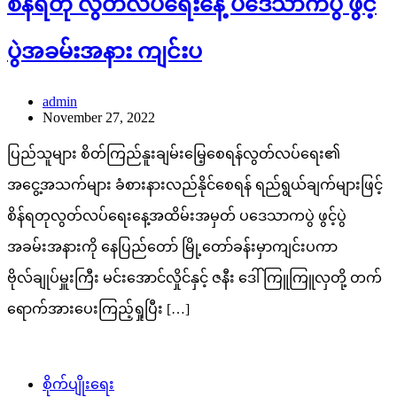
စိန်ရတု လွတ်လပ်ရေးနေ့ ပဒေသာကပွဲ ဖွင့်
ပွဲအခမ်းအနား ကျင်းပ
admin
November 27, 2022
ပြည်သူများ စိတ်ကြည်နူးချမ်းမြေ့စေရန်လွတ်လပ်ရေး၏
အငွေ့အသက်များ ခံစားနားလည်နိုင်စေရန် ရည်ရွယ်ချက်များဖြင့်
စိန်ရတုလွတ်လပ်ရေးနေ့အထိမ်းအမှတ် ပဒေသာကပွဲ ဖွင့်ပွဲ
အခမ်းအနားကို နေပြည်တော် မြို့တော်ခန်းမှာကျင်းပကာ
ဗိုလ်ချုပ်မှူးကြီး မင်းအောင်လှိုင်နှင့် ဇနီး ဒေါ်ကြူကြူလှတို့ တက်
ရောက်အားပေးကြည့်ရှုပြီး […]
စိုက်ပျိုးရေး