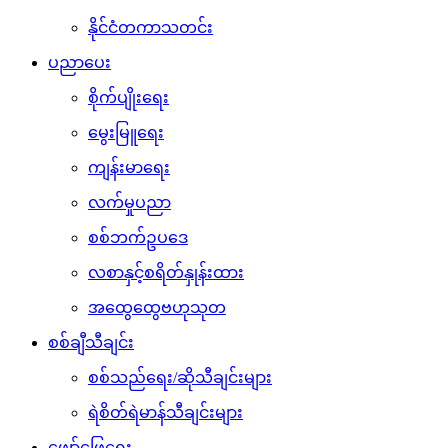
နိုင်ငံတကာသတင်း
ပညာပေး
စိုက်ပျိုးရေး
မွေးမြူရေး
ကျန်းမာရေး
လက်မှုပညာ
စစ်ဘက်ဥပဒေ
လစာနှင့်စရိတ်နှုန်းထား
အထွေထွေဗဟုသုတ
စစ်ချီသီချင်း
စစ်သည်ရေး/ဆိုသီချင်းများ
ရဲစိတ်ရဲမာန်သီချင်းများ
ဖျော်ဖြေရေး