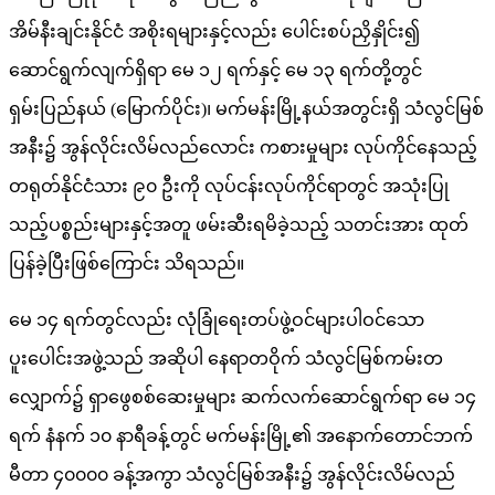
အိမ်နီးချင်းနိုင်ငံ အစိုးရများနှင့်လည်း ပေါင်းစပ်ညှိနှိုင်း၍
ဆောင်ရွက်လျက်ရှိရာ မေ ၁၂ ရက်နှင့် မေ ၁၃ ရက်တို့တွင်
ရှမ်းပြည်နယ် (မြောက်ပိုင်း)၊ မက်မန်းမြို့နယ်အတွင်းရှိ သံလွင်မြစ်
အနီး၌ အွန်လိုင်းလိမ်လည်လောင်း ကစားမှုများ လုပ်ကိုင်နေသည့်
တရုတ်နိုင်ငံသား ၉၀ ဦးကို လုပ်ငန်းလုပ်ကိုင်ရာတွင် အသုံးပြု
သည့်ပစ္စည်းများနှင့်အတူ ဖမ်းဆီးရမိခဲ့သည့် သတင်းအား ထုတ်
ပြန်ခဲ့ပြီးဖြစ်ကြောင်း သိရသည်။
မေ ၁၄ ရက်တွင်လည်း လုံခြုံရေးတပ်ဖွဲ့ဝင်များပါဝင်သော
ပူးပေါင်းအဖွဲ့သည် အဆိုပါ နေရာတဝိုက် သံလွင်မြစ်ကမ်းတ
လျှောက်၌ ရှာဖွေစစ်ဆေးမှုများ ဆက်လက်ဆောင်ရွက်ရာ မေ ၁၄
ရက် နံနက် ၁၀ နာရီခန့်တွင် မက်မန်းမြို့၏ အနောက်တောင်ဘက်
မီတာ ၄၀၀၀၀ ခန့်အကွာ သံလွင်မြစ်အနီး၌ အွန်လိုင်းလိမ်လည်