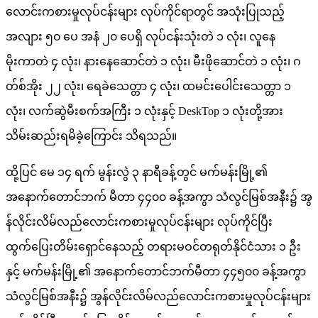
လောင်းကစားမှုလုပ်ငန်းများ လုပ်ကိုင်ရာတွင် အသုံးပြုသည့်
အလျား ၅၀ ပေ အနံ ၂၀ ပေရှိ လုပ်ငန်းသုံးတဲ ၁ လုံး၊ လူနေ
မိုးကာတဲ ၄ လုံး၊ နားနေဆောင်တဲ ၁ လုံး၊ မီးဖိုဆောင်တဲ ၁ လုံး၊ ဂ
တ်စ်အိုး ၂၂ လုံး၊ ရေခဲသေတ္တာ ၄ လုံး၊ ထမင်းပေါင်းသေတ္တာ ၁
လုံး၊ လက်ဆွဲမီးစက်အကြီး ၁ လုံးနှင့် DeskTop ၁ လုံးတို့အား
သိမ်းဆည်းရမိခဲ့ကြောင်း သိရသည်။
ထို့ပြင် မေ ၁၄ ရက် မွန်းလွဲ ၃ နာရီခန့်တွင် မက်မန်းမြို့၏
အနောက်တောင်ဘက် မီတာ ၄၄၀၀ ခန့်အကွာ သံလွင်မြစ်အနီး၌ အွ
န်လိုင်းလိမ်လည်လောင်းကစားမှုလုပ်ငန်းများ လုပ်ကိုင်ပြီး
ထွက်ပြေးတိမ်းရှောင်နေသည့် တရားမဝင်တရုတ်နိုင်ငံသား ၁ ဦး
နှင့် မက်မန်းမြို့၏ အနောက်တောင်ဘက်မီတာ ၄၄၅၀၀ ခန့်အကွာ
သံလွင်မြစ်အနီး၌ အွန်လိုင်းလိမ်လည်လောင်းကစားမှုလုပ်ငန်းများ