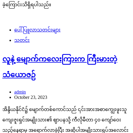
ခဲ့ကြောင်းသိရှိရပါသည်။
ပေါ်ပြူလာသတင်းများ
သတင်း
လူနဲ့ မျောက်ကလေးကြားက ကြီးမားတဲ့
သံယောဇဉ်
admin
October 23, 2023
အိန္ဒိယနိုင်ငံ၌ မျောက်တစ်ကောင်သည် ၎င်းအားအစာကျွေးဖူးသူ
ကျေးဇူးရှင်အမျိုးသား၏ ဈာပနသို့ ကီလိုမီတာ ၄၀ ကျော်ဝေး
သည့်နေရာမှ အရောက်လာခဲ့ပြီး အဆိုပါအမျိုးသားရုပ်အလောင်း