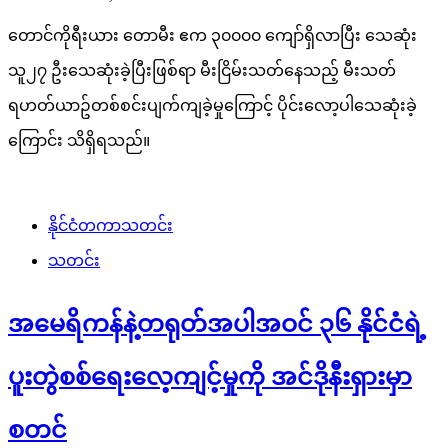
တောင်ကိုရီးယား တောမီး ဧက ၃၀၀၀၀ ကျော်ရှိလာပြီး သေဆုံး
သူ၂၇ ဦးသေဆုံးခဲ့ပြီးဖြစ်ရာ မီးငြိမ်းသတ်နေသည့် မီးသတ်
ရဟတ်ယာဥ်တစ်စင်းပျက်ကျခဲ့မှုကြောင့် ပိုင်းလော့ပါသေဆုံးခဲ့
ကြောင်း သိရှိရသည်။
နိုင်ငံတကာသတင်း
သတင်း
အမေရိကန်နဲ့တရုတ်အပါအဝင် ၃၆ နိုင်ငံရဲ့
ပူးတွဲစစ်ရေးလေ့ကျင့်မှုကို အင်ဒိုနီးရှားမှာ
စတင်