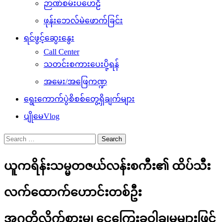
ဉာဏ်စမ်းပဟေဠိ
ဖုန်းဘေလ်မဲဖောက်ခြင်း
ရင်ဖွင့်ဆွေးနွေး
Call Center
သတင်းစကားပေးပို့ရန်
အမေး/အဖြေကဏ္ဍ
ရွေးကောက်ပွဲစိစစ်တွေ့ရှိချက်များ
ပျိုမေVlog
Search
for:
ယူကရိန်းသမ္မတဇယ်လန်းစကီး၏ ထိပ်သီး
လက်ထောက်ဟောင်းတစ်ဦး
အဂတိလိုက်စားမှု၊ ငွေကြေးခဝါချမှုများဖြင့်