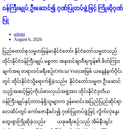
ဝန်ကြီးချုပ် ဦးဆောင်၍ ဂုဏ်ပြုတပ်ဖွဲ့ဖြင့် ကြိုဆိုဂုဏ်
ပြု
admin
August 6, 2026
ပြည်ထောင်စုသမ္မတမြန်မာနိုင်ငံတော်၊ နိုင်ငံတော်သမ္မတသည်
ထိုင်းနိုင်ငံဝန်ကြီးချုပ် မစ္စတာ အနုထင်ချာဝီရကွန်၏ ဖိတ်ကြား
ချက်အရ တရားဝင်ခရီးစဉ်(Official Visit)အဖြစ် ယနေ့နံနက်ပိုင်း
တွင် ထိုင်းနိုင်ငံသို့ရောက်ရှိခဲ့သည်။ နိုင်ငံတော်သမ္မတ ဦးဆောင်
သည့်အဆင့်မြင့်ကိုယ်စားလှယ်အဖွဲ့အား ထိုင်းနိုင်ငံဒုတိယ
ဝန်ကြီးချုပ်နှင့်တာဝန်ရှိသူများက ဒွန်မောင်းအပြည်ပြည်ဆိုင်ရာ
လေဆိပ်တွင် ကော်ဇောနီခင်း၍ ဂုဏ်ပြုတပ်ဖွဲ့ဖြင့် လှိုက်လှဲနွေး
ထွေးစွာကြိုဆိုခဲ့သည်။ ယခုခရီးစဉ်သည် အိမ်နီးချင်း