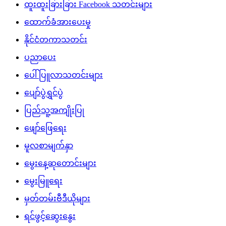
ထူးထူးခြားခြား Facebook သတင်းများ
ထောက်ခံအားပေးမှု
နိုင်ငံတကာသတင်း
ပညာပေး
ပေါ်ပြူလာသတင်းများ
ပျော်ပွဲရွှင်ပွဲ
ပြည်သူ့အကျိုးပြု
ဖျော်ဖြေရေး
မူလစာမျက်နှာ
မွေးနေ့ဆုတောင်းများ
မွေးမြူရေး
မှတ်တမ်းဗီဒီယိုများ
ရင်ဖွင့်ဆွေးနွေး