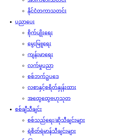
နိုင်ငံတကာသတင်း
ပညာပေး
စိုက်ပျိုးရေး
မွေးမြူရေး
ကျန်းမာရေး
လက်မှုပညာ
စစ်ဘက်ဥပဒေ
လစာနှင့်စရိတ်နှုန်းထား
အထွေထွေဗဟုသုတ
စစ်ချီသီချင်း
စစ်သည်ရေး/ဆိုသီချင်းများ
ရဲစိတ်ရဲမာန်သီချင်းများ