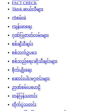
FACT CHECK
Tiktok ဆယ်လီများ
ကံစမ်းမဲ
ကျန်းမာရေး
ဂုဏ်ပြုဇာတ်လမ်းများ
စစ်ချီသီချင်း
စစ်ဘက်ဥပဒေ
စစ်သည်ရေး/ဆိုသီချင်းများ
စိုက်ပျိုးရေး
ဆောင်းပါး/မဂ္ဂဇင်းများ
ဉာဏ်စမ်းပဟေဠိ
တန်ပြန်သတင်း
တိုက်ပွဲသတင်း