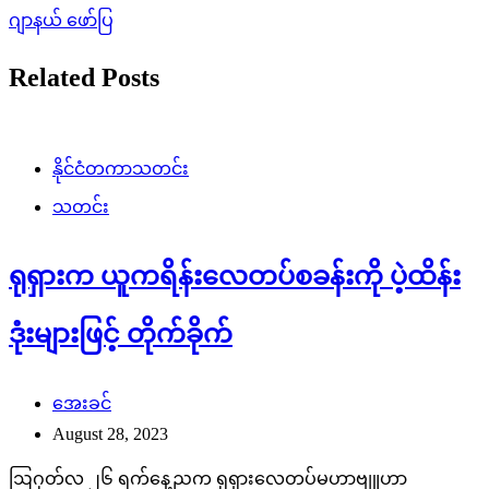
ဂျာနယ် ဖော်ပြ
Related Posts
နိုင်ငံတကာသတင်း
သတင်း
ရုရှားက ယူကရိန်းလေတပ်စခန်းကို ပဲ့ထိန်း
ဒုံးများဖြင့် တိုက်ခိုက်
အေးခင်
August 28, 2023
ဩဂုတ်လ ၂၆ ရက်နေ့ညက ရုရှားလေတပ်မဟာဗျူဟာ