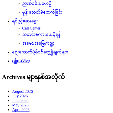
ဉာဏ်စမ်းပဟေဠိ
ဖုန်းဘေလ်မဲဖောက်ခြင်း
ရင်ဖွင့်ဆွေးနွေး
Call Center
သတင်းစကားပေးပို့ရန်
အမေး/အဖြေကဏ္ဍ
ရွေးကောက်ပွဲစိစစ်တွေ့ရှိချက်များ
ပျိုမေVlog
Archives များနှစ်အလိုက်
August 2026
July 2026
June 2026
May 2026
April 2026