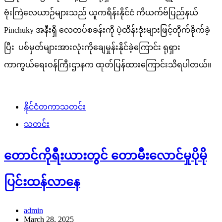
ဗုံးကြဲလေယာဉ်များသည် ယူကရိန်းနိုင်ငံ ကိယက်ဗ်ပြည်နယ်
Pinchuky အနီးရှိ လေတပ်စခန်းကို ပဲ့ထိန်းဒုံးများဖြင့်တိုက်ခိုက်ခဲ့
ပြီး ပစ်မှတ်များအားလုံးကိုချေမှုန်းနိုင်ခဲ့ကြောင်း ရုရှား
ကာကွယ်ရေးဝန်ကြီးဌာနက ထုတ်ပြန်ထားကြောင်းသိရပါတယ်။
နိုင်ငံတကာသတင်း
သတင်း
တောင်ကိုရီးယားတွင် တောမီးလောင်မှုပိုမို
ပြင်းထန်လာနေ
admin
March 28, 2025