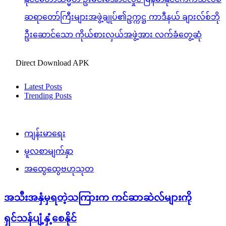
ဆရာတော်ကြီးများအဖွဲ့ချုပ်၏ဥက္ကဋ္ဌ ကာဒီနယ် ချားလ်စ်ဘို
ဦးဆောင်သော ကိုယ်စားလှယ်အဖွဲ့အား လက်ခံတွေ့ဆုံ
Direct Download APK
Latest Posts
Trending Posts
ကျန်းမာရေး
မူလစာမျက်နှာ
အထွေထွေဗဟုသုတ
အသီးအနှံမှရတဲ့သကြားက ကင်ဆာဆဲလ်များကို
ရှင်သန်ပျံ့နှံ့စေနိုင်