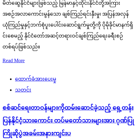
မိတ်ဆွေနိုင်ငံများဖြစ်သည့် မြန်မာနှင့်ထိုင်းနိုင်ငံတို့အကြား
အစဉ်အလာကောင်းမွန်သော ချစ်ကြည်ရင်းနှီးမှု၊ အပြန်အလှန်
ယုံကြည်မှုနှင့်ဘက်စုံပူးပေါင်းဆောင်ရွက်မှုတို့ကို ပိုမိုခိုင်မာနက်ရှိ
င်းစေမည့် နိုင်ငံတော်အဆင့်တရားဝင်ချစ်ကြည်ရေးခရီးစဉ်
တစ်ရပ်ဖြစ်သည်။
Read More
ထောက်ခံအားပေးမှု
သတင်း
စစ်ဆင်ရေးတာဝန်များကိုထမ်းဆောင်ခဲ့သည့် ရှေ့တန်း
ပြန်နိုင်ငံ့သားကောင်း တပ်မတော်သားများအား ဂုဏ်ပြု
ကြိုဆိုပွဲအခမ်းအနားကျင်းပ