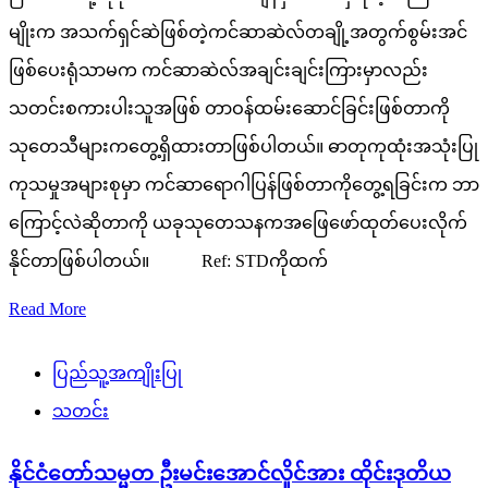
မျိုးက အသက်ရှင်ဆဲဖြစ်တဲ့ကင်ဆာဆဲလ်တချို့အတွက်စွမ်းအင်
ဖြစ်ပေးရုံသာမက ကင်ဆာဆဲလ်အချင်းချင်းကြားမှာလည်း
သတင်းစကားပါးသူအဖြစ် တာဝန်ထမ်းဆောင်ခြင်းဖြစ်တာကို
သုတေသီများကတွေ့ရှိထားတာဖြစ်ပါတယ်။ ဓာတုကုထုံးအသုံးပြု
ကုသမှုအများစုမှာ ကင်ဆာရောဂါပြန်ဖြစ်တာကိုတွေ့ရခြင်းက ဘာ
ကြောင့်လဲဆိုတာကို ယခုသုတေသနကအဖြေဖော်ထုတ်ပေးလိုက်
နိုင်တာဖြစ်ပါတယ်။ Ref: STDကိုထက်
Read More
ပြည်သူ့အကျိုးပြု
သတင်း
နိုင်ငံတော်သမ္မတ ဦးမင်းအောင်လှိုင်အား ထိုင်းဒုတိယ