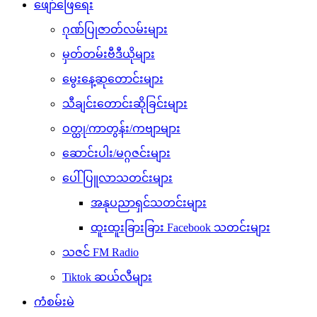
ဖျော်ဖြေရေး
ဂုဏ်ပြုဇာတ်လမ်းများ
မှတ်တမ်းဗီဒီယိုများ
မွေးနေ့ဆုတောင်းများ
သီချင်းတောင်းဆိုခြင်းများ
ဝတ္ထု/ကာတွန်း/ကဗျာများ
ဆောင်းပါး/မဂ္ဂဇင်းများ
ပေါ်ပြူလာသတင်းများ
အနုပညာရှင်သတင်းများ
ထူးထူးခြားခြား Facebook သတင်းများ
သဇင် FM Radio
Tiktok ဆယ်လီများ
ကံစမ်းမဲ