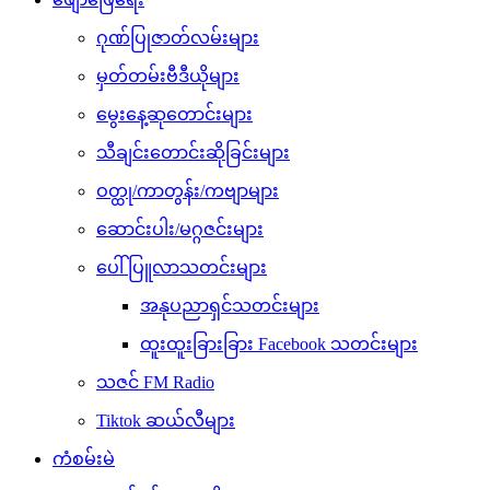
ဂုဏ်ပြုဇာတ်လမ်းများ
မှတ်တမ်းဗီဒီယိုများ
မွေးနေ့ဆုတောင်းများ
သီချင်းတောင်းဆိုခြင်းများ
ဝတ္ထု/ကာတွန်း/ကဗျာများ
ဆောင်းပါး/မဂ္ဂဇင်းများ
ပေါ်ပြူလာသတင်းများ
အနုပညာရှင်သတင်းများ
ထူးထူးခြားခြား Facebook သတင်းများ
သဇင် FM Radio
Tiktok ဆယ်လီများ
ကံစမ်းမဲ