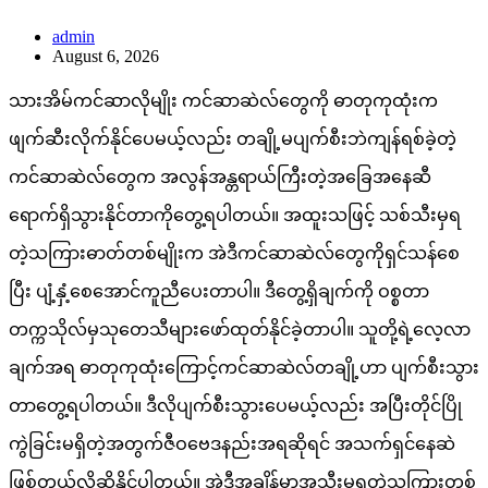
admin
August 6, 2026
သားအိမ်ကင်ဆာလိုမျိုး ကင်ဆာဆဲလ်တွေကို ဓာတုကုထုံးက
ဖျက်ဆီးလိုက်နိုင်ပေမယ့်လည်း တချို့မပျက်စီးဘဲကျန်ရစ်ခဲ့တဲ့
ကင်ဆာဆဲလ်တွေက အလွန်အန္တရာယ်ကြီးတဲ့အခြေအနေဆီ
ရောက်ရှိသွားနိုင်တာကိုတွေ့ရပါတယ်။ အထူးသဖြင့် သစ်သီးမှရ
တဲ့သကြားဓာတ်တစ်မျိုးက အဲဒီကင်ဆာဆဲလ်တွေကိုရှင်သန်စေ
ပြီး ပျံ့နှံ့စေအောင်ကူညီပေးတာပါ။ ဒီတွေ့ရှိချက်ကို ဝစ္စတာ
တက္ကသိုလ်မှသုတေသီများဖော်ထုတ်နိုင်ခဲ့တာပါ။ သူတို့ရဲ့လေ့လာ
ချက်အရ ဓာတုကုထုံးကြောင့်ကင်ဆာဆဲလ်တချို့ဟာ ပျက်စီးသွား
တာတွေ့ရပါတယ်။ ဒီလိုပျက်စီးသွားပေမယ့်လည်း အပြီးတိုင်ပြို
ကွဲခြင်းမရှိတဲ့အတွက်ဇီဝဗေဒနည်းအရဆိုရင် အသက်ရှင်နေဆဲ
ဖြစ်တယ်လို့ဆိုနိုင်ပါတယ်။ အဲဒီအချိန်မှာအသီးမှရတဲ့သကြားတစ်