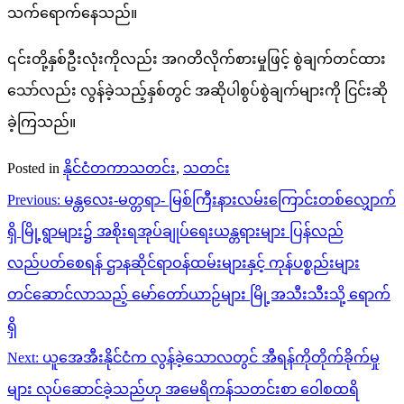
သက်ရောက်နေသည်။
၎င်းတို့နှစ်ဦးလုံးကိုလည်း အဂတိလိုက်စားမှုဖြင့် စွဲချက်တင်ထား
သော်လည်း လွန်ခဲ့သည့်နှစ်တွင် အဆိုပါစွပ်စွဲချက်များကို ငြင်းဆို
ခဲ့ကြသည်။
Posted in
နိုင်ငံတကာသတင်း
,
သတင်း
Post
Previous:
မန္တလေး-မတ္တရာ- မြစ်ကြီးနားလမ်းကြောင်းတစ်လျှောက်
navigation
ရှိ မြို့ရွာများ၌ အစိုးရအုပ်ချုပ်ရေးယန္တရားများ ပြန်လည်
လည်ပတ်စေရန် ဌာနဆိုင်ရာဝန်ထမ်းများနှင့် ကုန်ပစ္စည်းများ
တင်ဆောင်လာသည့် မော်တော်ယာဉ်များ မြို့အသီးသီးသို့ ရောက်
ရှိ
Next:
ယူအေအီးနိုင်ငံက လွန်ခဲ့သောလတွင် အီရန်ကိုတိုက်ခိုက်မှု
များ လုပ်ဆောင်ခဲ့သည်ဟု အမေရိကန်သတင်းစာ ဝေါစထရိ