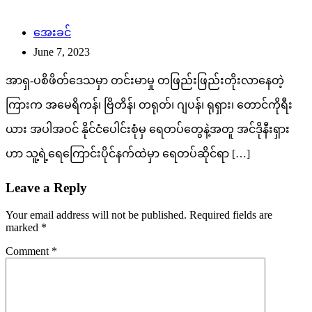
အေးခင်
June 7, 2023
အာရှ-ပစိဖိတ်ဒေသမှာ တင်းမာမှု တဖြည်းဖြည်းတိုးလာနေတဲ့
ကြားက အမေရိကန်၊ ဗြိတိန်၊ တရုတ်၊ ဂျပန်၊ ရုရှား၊ တောင်ကိုရီး
ယား အပါအဝင် နိုင်ငံပေါင်းစုံမှ ရေတပ်တွေနဲ့အတူ အင်ဒိုနီးရှား
ဟာ သူ့ရဲ့ရေကြောင်းပိုင်နက်ထဲမှာ ရေတပ်ဆိုင်ရာ […]
Leave a Reply
Your email address will not be published.
Required fields are
marked
*
Comment
*