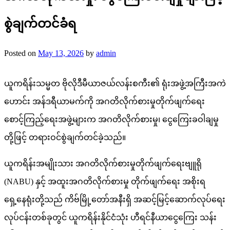
စွဲချက်တင်ခံရ
Posted on
May 13, 2026
by
admin
ယူကရိန်းသမ္မတ ဗိုလိုဒီမီယာဇယ်လန်းစကီး၏ ရုံးအဖွဲ့အကြီးအကဲ
ဟောင်း အန်ဒရီယာမက်ကို အဂတိလိုက်စားမှုတိုက်ဖျက်ရေး
စောင့်ကြည့်ရေးအဖွဲ့များက အဂတိလိုက်စားမှု၊ ငွေကြေးခဝါချမှု
တို့ဖြင့် တရားဝင်စွဲချက်တင်ခဲ့သည်။
ယူကရိန်းအမျိုးသား အဂတိလိုက်စားမှုတိုက်ဖျက်ရေးဗျူရို
(NABU) နှင့် အထူးအဂတိလိုက်စားမှု တိုက်ဖျက်ရေး အစိုးရ
ရှေ့နေရုံးတို့သည် ကိဗ်မြို့တော်အနီးရှိ အဆင့်မြင့်ဆောက်လုပ်ရေး
လုပ်ငန်းတစ်ခုတွင် ယူကရိန်းနိုင်ငံသုံး ဟီရင်နီယာငွေကြေး သန်း