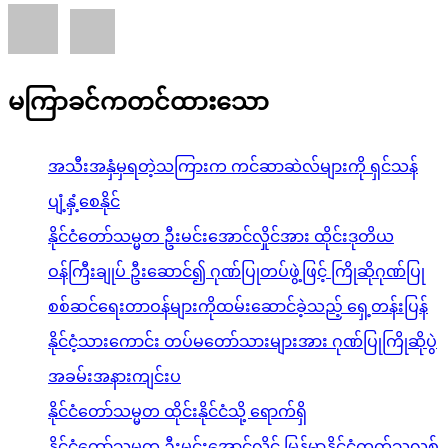
မကြာခင်ကတင်ထားသော
အသီးအနှံမှရတဲ့သကြားက ကင်ဆာဆဲလ်များကို ရှင်သန်
ပျံ့နှံ့စေနိုင်
နိုင်ငံတော်သမ္မတ ဦးမင်းအောင်လှိုင်အား ထိုင်းဒုတိယ
ဝန်ကြီးချုပ် ဦးဆောင်၍ ဂုဏ်ပြုတပ်ဖွဲ့ဖြင့် ကြိုဆိုဂုဏ်ပြု
စစ်ဆင်ရေးတာဝန်များကိုထမ်းဆောင်ခဲ့သည့် ရှေ့တန်းပြန်
နိုင်ငံ့သားကောင်း တပ်မတော်သားများအား ဂုဏ်ပြုကြိုဆိုပွဲ
အခမ်းအနားကျင်းပ
နိုင်ငံတော်သမ္မတ ထိုင်းနိုင်ငံသို့ ရောက်ရှိ
နိုင်ငံတော်သမ္မတ ဦးမင်းအောင်လှိုင် မြန်မာနိုင်ငံကက်သလစ်