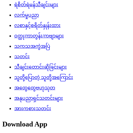
ရဲစိတ်ရဲမန်သီချင်းများ
လက်မှုပညာ
လစာနှင့်စရိတ်နှုန်းထား
ဝတ္ထု/ကာတွန်း/ကဗျာများ
သကသအကွဲအပြဲ
သတင်း
သီချင်းတောင်းဆိုခြင်းများ
သူတို့ပြောတဲ့ သူတို့အကြောင်း
အထွေထွေဗဟုသုတ
အနုပညာရှင်သတင်းများ
အားကစားသတင်း
Download App