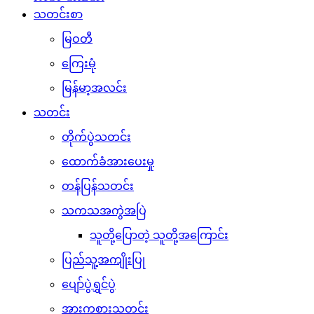
သတင်းစာ
မြဝတီ
ကြေးမုံ
မြန်မာ့အလင်း
သတင်း
တိုက်ပွဲသတင်း
ထောက်ခံအားပေးမှု
တန်ပြန်သတင်း
သကသအကွဲအပြဲ
သူတို့ပြောတဲ့ သူတို့အကြောင်း
ပြည်သူ့အကျိုးပြု
ပျော်ပွဲရွှင်ပွဲ
အားကစားသတင်း