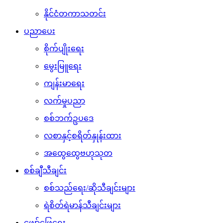
နိုင်ငံတကာသတင်း
ပညာပေး
စိုက်ပျိုးရေး
မွေးမြူရေး
ကျန်းမာရေး
လက်မှုပညာ
စစ်ဘက်ဥပဒေ
လစာနှင့်စရိတ်နှုန်းထား
အထွေထွေဗဟုသုတ
စစ်ချီသီချင်း
စစ်သည်ရေး/ဆိုသီချင်းများ
ရဲစိတ်ရဲမာန်သီချင်းများ
ဖျော်ဖြေရေး