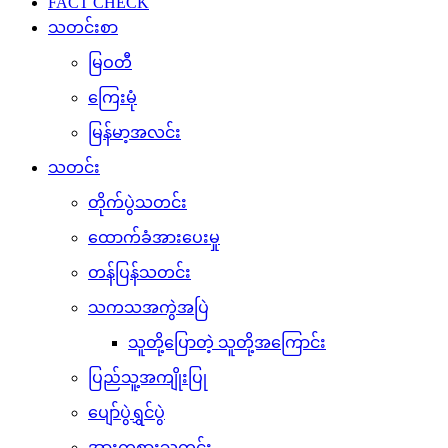
FACT CHECK
သတင်းစာ
မြဝတီ
ကြေးမုံ
မြန်မာ့အလင်း
သတင်း
တိုက်ပွဲသတင်း
ထောက်ခံအားပေးမှု
တန်ပြန်သတင်း
သကသအကွဲအပြဲ
သူတို့ပြောတဲ့ သူတို့အကြောင်း
ပြည်သူ့အကျိုးပြု
ပျော်ပွဲရွှင်ပွဲ
အားကစားသတင်း