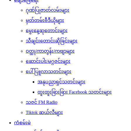
ဂုဏ်ပြုဇာတ်လမ်းများ
မှတ်တမ်းဗီဒီယိုများ
မွေးနေ့ဆုတောင်းများ
သီချင်းတောင်းဆိုခြင်းများ
ဝတ္ထု/ကာတွန်း/ကဗျာများ
ဆောင်းပါး/မဂ္ဂဇင်းများ
ပေါ်ပြူလာသတင်းများ
အနုပညာရှင်သတင်းများ
ထူးထူးခြားခြား Facebook သတင်းများ
သဇင် FM Radio
Tiktok ဆယ်လီများ
ကံစမ်းမဲ