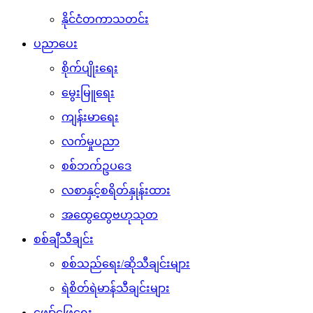
နိုင်ငံတကာသတင်း
ပညာပေး
စိုက်ပျိုးရေး
မွေးမြူရေး
ကျန်းမာရေး
လက်မှုပညာ
စစ်ဘက်ဥပဒေ
လစာနှင့်စရိတ်နှုန်းထား
အထွေထွေဗဟုသုတ
စစ်ချီသီချင်း
စစ်သည်ရေး/ဆိုသီချင်းများ
ရဲစိတ်ရဲမာန်သီချင်းများ
ဖျော်ဖြေရေး