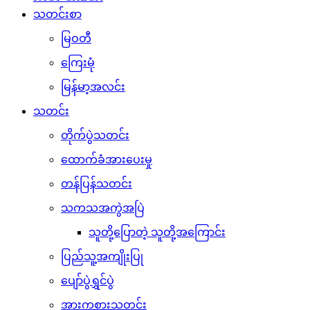
သတင်းစာ
မြဝတီ
ကြေးမုံ
မြန်မာ့အလင်း
သတင်း
တိုက်ပွဲသတင်း
ထောက်ခံအားပေးမှု
တန်ပြန်သတင်း
သကသအကွဲအပြဲ
သူတို့ပြောတဲ့ သူတို့အကြောင်း
ပြည်သူ့အကျိုးပြု
ပျော်ပွဲရွှင်ပွဲ
အားကစားသတင်း