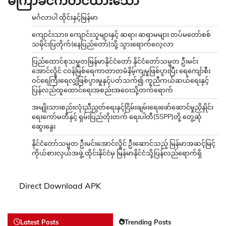
မကြာခင်ကတင်ထားသော
မင်္ဂလာပါ ထိုင်းနှင့်မြန်မာ
ကျောင်းသား၊ ကျောင်းသူများနှင့် ဆရာ၊ ဆရာမများ တပ်မတော်စစ်
သမိုင်းပြတိုက်(နေပြည်တော်)သို့ သွားရောက်လေ့လာ
ပြည်ထောင်စုသမ္မတမြန်မာနိုင်ငံတော် နိုင်ငံတော်သမ္မတ ဦးမင်း
အောင်လှိုင် ငဝန်မြစ်ရေကာတာတမံနိမ့်ကျမှုဖြစ်ပွားပြီး ရေကျော်စီး
ဝင်ရေကြီးရေလျှံဖြစ်ပွားမှုနှင့်ပတ်သက်၍ ကူညီကယ်ဆယ်ရေးနှင့်
ပြန်လည်ထူထောင်ရေးအစည်းအဝေးသို့တက်ရောက်
အမျိုးသားစည်းလုံးညီညွတ်ရေးနှင့်ငြိမ်းချမ်းရေးဖော်ဆောင်မှုညှိနှိုင်း
ရေးကော်မတီနှင့် ရှမ်းပြည်တိုးတက် ရေးပါတီ(SSPP)တို့ တွေ့ဆုံ
ဆွေးနွေး
နိုင်ငံတော်သမ္မတ ဦးမင်းအောင်လှိုင် ဦးဆောင်သည့် မြန်မာအဆင့်မြင့်
ကိုယ်စားလှယ်အဖွဲ့ ထိုင်းနိုင်ငံမှ မြန်မာနိုင်ငံသို့ပြန်လည်ရောက်ရှိ
Direct Download APK
Latest Posts
Trending Posts