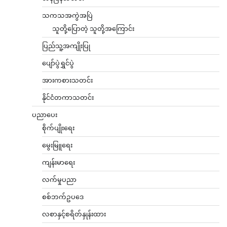
သကသအကွဲအပြဲ
သူတို့ပြောတဲ့ သူတို့အကြောင်း
ပြည်သူ့အကျိုးပြု
ပျော်ပွဲရွှင်ပွဲ
အားကစားသတင်း
နိုင်ငံတကာသတင်း
ပညာပေး
စိုက်ပျိုးရေး
မွေးမြူရေး
ကျန်းမာရေး
လက်မှုပညာ
စစ်ဘက်ဥပဒေ
လစာနှင့်စရိတ်နှုန်းထား