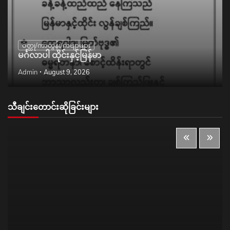
ဝတ္ထု/ကာတွန်း/ကဗျာများ
မင်္ဂလာပါ ထိုင်းနှင့်မြန်မာ
Admin
August 9, 2026
သီချင်းတောင်းဆိုခြင်းများ