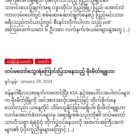
အကြမ်းဖက်မှုများကိုမလိုလားသည့် ပြည်သူများ၏
သတင်းပေးပို့ချက်အရ ပဲခူးတိုင်း‌၊ ပြည်မြို့၊ ပြည်-အောင်လံ
ကားလမ်းပေါ်တွင် စစ်ဆေးဆောင်ရွက်နေစဉ် ပြည်မင်းသား
ခရီးသည်တင်ယာဉ်တွင် စီးနင်းလိုက်ပါလာ သည့် pdf
အကြမ်းဖက်သမား ၆ ဦးအား လက်နက်/ခဲယမ်းများနဲ့အတူ […]
တန်ပြန်သတင်း
သတင်း
တပ်မတော်သွေးရဲကြောင်းပြသနေသည့် မိုးမိတ်ဗျူဟာ
ရှင်ယွန်း
January 29, 2024
ဇန်နဝါရီလ(၁၈)ရက်ကစတင်ပြီး KIA နှင့်အပေါင်းအပါတပ်များ
က မိုးမိတ်မြိုကို အင်အားအလုံးအရင်းဖြင့် တိုက်ခိုက်နေ
သော်လည်း ယနေ့တိုင် သိမ်းယူနိုင်ခြင်းမရှိပါ။ မိုးမိတ်ဗျူဟာ
လက်အောက်ခံတပ်များမှ အရာရှိ/စစ်သည်တို၏ တပ်မတော်
သားပီသစွာ ရဲရဲဝံ့ဝံ့ တိုက်ပွဲဝင်နေသလို အထက်အကြီးအကဲ
များ၏ ပံ့ပိုးကူညီမှုများကြောင့် […]