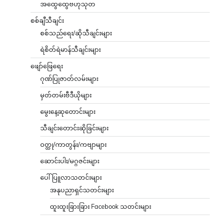
အထွေထွေဗဟုသုတ
စစ်ချီသီချင်း
စစ်သည်ရေး/ဆိုသီချင်းများ
ရဲစိတ်ရဲမာန်သီချင်းများ
ဖျော်ဖြေရေး
ဂုဏ်ပြုဇာတ်လမ်းများ
မှတ်တမ်းဗီဒီယိုများ
မွေးနေ့ဆုတောင်းများ
သီချင်းတောင်းဆိုခြင်းများ
ဝတ္ထု/ကာတွန်း/ကဗျာများ
ဆောင်းပါး/မဂ္ဂဇင်းများ
ပေါ်ပြူလာသတင်းများ
အနုပညာရှင်သတင်းများ
ထူးထူးခြားခြား Facebook သတင်းများ