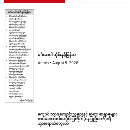
မင်္ဂလာပါ ထိုင်းနှင့်မြန်မာ
Admin
August 9, 2026
ကျောင်းသား၊ ကျောင်းသူများနှင့် ဆရာ၊ ဆရာမများ
တပ်မတော်စစ်သမိုင်းပြတိုက်(နေပြည်တော်)သို့
သွားရောက်လေ့လာ