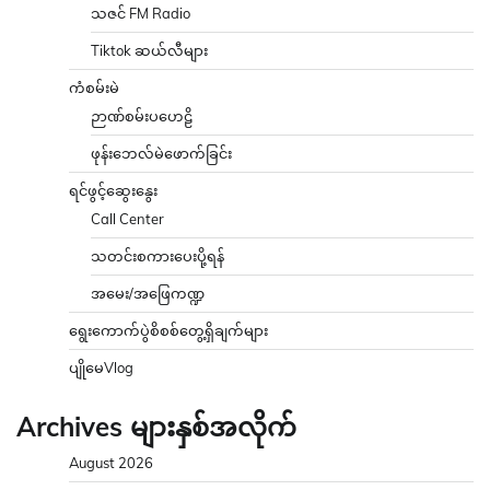
သဇင် FM Radio
Tiktok ဆယ်လီများ
ကံစမ်းမဲ
ဉာဏ်စမ်းပဟေဠိ
ဖုန်းဘေလ်မဲဖောက်ခြင်း
ရင်ဖွင့်ဆွေးနွေး
Call Center
သတင်းစကားပေးပို့ရန်
အမေး/အဖြေကဏ္ဍ
ရွေးကောက်ပွဲစိစစ်တွေ့ရှိချက်များ
ပျိုမေVlog
Archives များနှစ်အလိုက်
August 2026