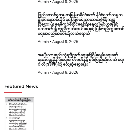
Admin
August 9, 2026
ပြည်ထောင်စုသမ္မတမြန်မာနိုင်ငံတော် နိုင်ငံတော်သမ္မတ
ဦးမင်းအောင်လှိုင် ငဝန်မြစ်ရေကာတာတမံနိမ့်ကျမှု
ဖြစ်ပွားပြီး ရေကျော်စီးဝင်ရေကြီးရေလျှံဖြစ်ပွားမှုနှင့်
ပတ်သက်၍ ကူညီကယ်ဆယ်ရေးနှင့် ပြန်လည်ထူထောင်
ရေးအစည်းအဝေးသို့တက်ရောက်
Admin
August 9, 2026
အမျိုးသားစည်းလုံးညီညွတ်ရေးနှင့်ငြိမ်းချမ်းရေးဖော်
ဆောင်မှုညှိနှိုင်းရေးကော်မတီနှင့် ရှမ်းပြည်တိုးတက် ရေး
ပါတီ(SSPP)တို့ တွေ့ဆုံဆွေးနွေး
Admin
August 8, 2026
Featured News