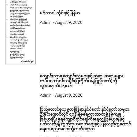
မင်္ဂလာပါ ထိုင်းနှင့်မြန်မာ
Admin
August 9, 2026
ကျောင်းသား၊ ကျောင်းသူများနှင့် ဆရာ၊ ဆရာမများ
တပ်မတော်စစ်သမိုင်းပြတိုက်(နေပြည်တော်)သို့
သွားရောက်လေ့လာ
Admin
August 9, 2026
ပြည်ထောင်စုသမ္မတမြန်မာနိုင်ငံတော် နိုင်ငံတော်သမ္မတ
ဦးမင်းအောင်လှိုင် ငဝန်မြစ်ရေကာတာတမံနိမ့်ကျမှု
ဖြစ်ပွားပြီး ရေကျော်စီးဝင်ရေကြီးရေလျှံဖြစ်ပွားမှုနှင့်
ပတ်သက်၍ ကူညီကယ်ဆယ်ရေးနှင့် ပြန်လည်ထူထောင်
ရေးအစည်းအဝေးသို့တက်ရောက်