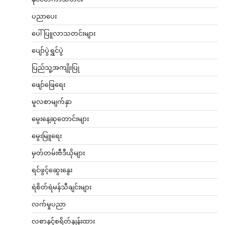
ပညာပေး
ပေါ်ပြူလာသတင်းများ
ပျော်ပွဲရွှင်ပွဲ
ပြည်သူ့အကျိုးပြု
ဖျော်ဖြေရေး
မူလစာမျက်နှာ
မွေးနေ့ဆုတောင်းများ
မွေးမြူရေး
မှတ်တမ်းဗီဒီယိုများ
ရင်ဖွင့်ဆွေးနွေး
ရဲစိတ်ရဲမန်သီချင်းများ
လက်မှုပညာ
လစာနှင့်စရိတ်နှုန်းထား