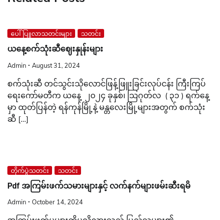
ပေါ်ပြူလာသတင်းများ
သတင်း
ယနေ့စက်သုံးဆီဈေးနှုန်းများ
Admin
August 31, 2024
စက်သုံးဆီ တင်သွင်းသိုလောင်ဖြန့်ဖြူးခြင်းလုပ်ငန်း ကြီးကြပ်
ရေးကော်မတီက ယနေ့ ၂၀၂၄ ခုနှစ်၊ သြဂုတ်လ ( ၃၁ ) ရက်နေ့
မှာ ထုတ်ပြန်တဲ့ ရန်ကုန်မြို့နဲ့ မန္တလေးမြို့များအတွက် စက်သုံး
ဆီ […]
တိုက်ပွဲသတင်း
သတင်း
Pdf အကြမ်းဖက်သမားများနှင့် လက်နက်များဖမ်းဆီးရမိ
Admin
October 14, 2024