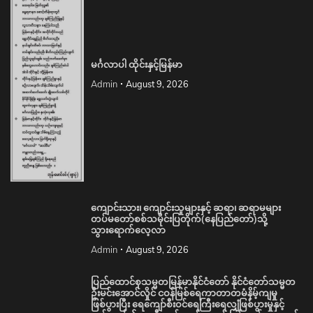
မင်္ဂလာပါ ထိုင်းနှင့်မြန်မာ
Admin
August 9, 2026
ကျောင်းသား၊ ကျောင်းသူများနှင့် ဆရာ၊ ဆရာမများ
တပ်မတော်စစ်သမိုင်းပြတိုက်(နေပြည်တော်)သို့
သွားရောက်လေ့လာ
Admin
August 9, 2026
ပြည်ထောင်စုသမ္မတမြန်မာနိုင်ငံတော် နိုင်ငံတော်သမ္မတ
ဦးမင်းအောင်လှိုင် ငဝန်မြစ်ရေကာတာတမံနိမ့်ကျမှု
ဖြစ်ပွားပြီး ရေကျော်စီးဝင်ရေကြီးရေလျှံဖြစ်ပွားမှုနှင့်