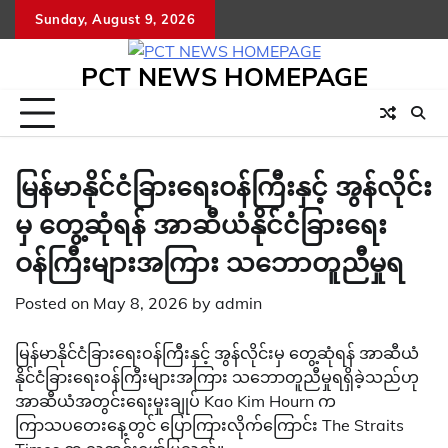
Skip
Sunday, August 9, 2026
to
content
PCT NEWS HOMEPAGE
မြန်မာနိုင်ငံခြားရေးဝန်ကြီးနှင့် အွန်လိုင်း
မှ တွေ့ဆုံရန် အာဆီယံနိုင်ငံခြားရေး
ဝန်ကြီးများအကြား သဘောတူညီမှုရ
Posted on
May 8, 2026
by
admin
မြန်မာနိုင်ငံခြားရေးဝန်ကြီးနှင့် အွန်လိုင်းမှ တွေ့ဆုံရန် အာဆီယံ
နိုင်ငံခြားရေးဝန်ကြီးများအကြား သဘောတူညီမှုရရှိခဲ့သည်ဟု
အာဆီယံအတွင်းရေးမှုးချုပ် Kao Kim Hourn က
ကြာသပတေးနေ့တွင် ပြောကြားလိုက်ကြောင်း The Straits