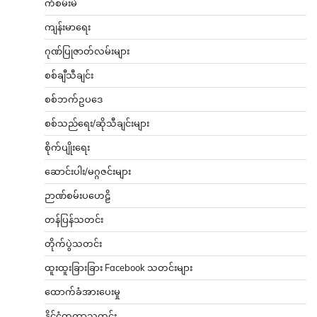
ကံစမ်းမဲ
ကျန်းမာရေး
ဂုဏ်ပြုဇာတ်လမ်းများ
စစ်ချီသီချင်း
စစ်ဘက်ဥပဒေ
စစ်သည်ရေး/ဆိုသီချင်းများ
စိုက်ပျိုးရေး
ဆောင်းပါး/မဂ္ဂဇင်းများ
ဉာဏ်စမ်းပဟေဠိ
တန်ပြန်သတင်း
တိုက်ပွဲသတင်း
ထူးထူးခြားခြား Facebook သတင်းများ
ထောက်ခံအားပေးမှု
နိုင်ငံတကာသတင်း