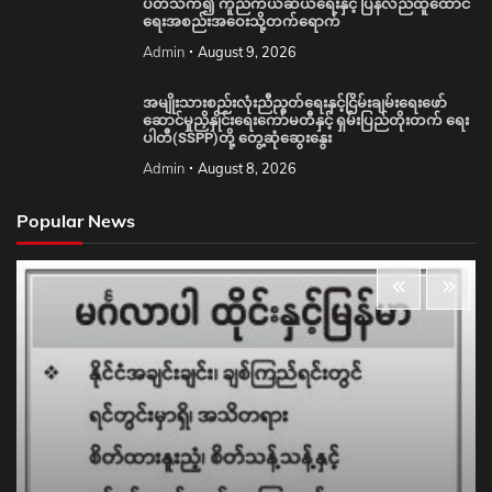
ပတ်သက်၍ ကူညီကယ်ဆယ်ရေးနှင့် ပြန်လည်ထူထောင်
ရေးအစည်းအဝေးသို့တက်ရောက်
Admin
August 9, 2026
အမျိုးသားစည်းလုံးညီညွတ်ရေးနှင့်ငြိမ်းချမ်းရေးဖော်
ဆောင်မှုညှိနှိုင်းရေးကော်မတီနှင့် ရှမ်းပြည်တိုးတက် ရေး
ပါတီ(SSPP)တို့ တွေ့ဆုံဆွေးနွေး
Admin
August 8, 2026
Popular News