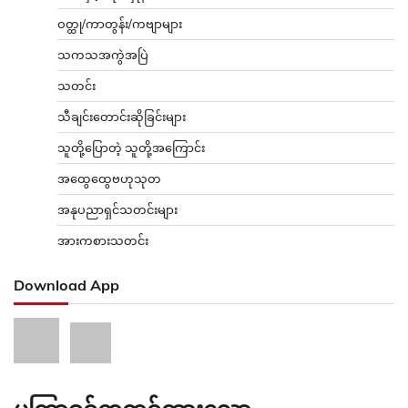
ဝတ္ထု/ကာတွန်း/ကဗျာများ
သကသအကွဲအပြဲ
သတင်း
သီချင်းတောင်းဆိုခြင်းများ
သူတို့ပြောတဲ့ သူတို့အကြောင်း
အထွေထွေဗဟုသုတ
အနုပညာရှင်သတင်းများ
အားကစားသတင်း
Download App