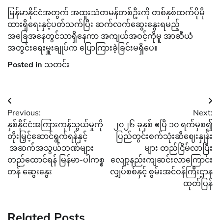
မြန်မာနိုင်ငံအတွက် အထူးသံတမန်တစ်ဦးကို တစ်နှစ်ထက်ပိုမို
ထားရှိရေးနှင့်ပတ်သက်ပြီး ဆက်လက်ဆွေးနွေးရမည့်
အခြေအနေတွင်သာရှိနေကာ အကျယ်အဝင့်ကိုမူ အာဆီယံ
အတွင်းရေးမှူးချုပ်က ပြောကြားခဲ့ခြင်းမရှိပေ။
Posted in
သတင်း
Post
Previous:
Next:
navigation
နှစ်နိုင်ငံအကြားကုန်သွယ်မှုကို
၂၀၂၆ ခုနှစ် ဧပြီ ၁၀ ရက်မှစ၍
တိုးမြှင့်ဆောင်ရွက်ရန်နှင့်
ပြည်တွင်းစက်သုံးဆီဈေးနှုန်း
အဆက်အသွယ်ဘဏ်များ
များ တည်ငြိမ်လာပြီး
တည်ထောင်ရန် မြန်မာ-ပါကစ္စ
လျော့နည်းကျဆင်းလာကြောင်း
တန် ဆွေးနွေး
လျှပ်စစ်နှင့် စွမ်းအင်ဝန်ကြီးဌာန
ထုတ်ပြန်
Related Posts