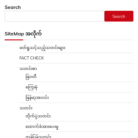
Search
Search
SiteMap အလိုက်
ဖတ်ရှုသင့်သည့်သတင်းများ
FACT CHECK
သတင်းစာ
မြဝတီ
ကြေးမုံ
မြန်မာ့အလင်း
သတင်း
တိုက်ပွဲသတင်း
ထောက်ခံအားပေးမှု
တန်ပြန်သတင်း