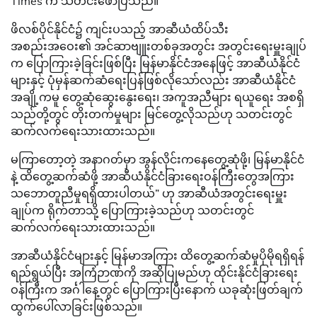
Times က သတင်းဖော်ပြသည်။
ဖိလစ်ပိုင်နိုင်ငံ၌ ကျင်းပသည့် အာဆီယံထိပ်သီး
အစည်းအဝေး၏ အင်ဆာဗျူးတစ်ခုအတွင်း အတွင်းရေးမှူးချုပ်
က ပြောကြားခဲ့ခြင်းဖြစ်ပြီး မြန်မာနိုင်ငံအနေဖြင့် အာဆီယံနိုင်ငံ
များနှင့် ပုံမှန်ဆက်ဆံရေးပြန်ဖြစ်လိုသော်လည်း အာဆီယံနိုင်ငံ
အချို့ကမူ တွေ့ဆုံဆွေးနွေးရေး၊ အကူအညီများ ရယူရေး အစရှိ
သည်တို့တွင် တိုးတက်မှုများ မြင်တွေ့လိုသည်ဟု သတင်းတွင်
ဆက်လက်ရေးသားထားသည်။
မကြာတော့တဲ့ အနာဂတ်မှာ အွန်လိုင်းကနေတွေ့ဆုံဖို့၊ မြန်မာနိုင်ငံ
နဲ့ ထိတွေ့ဆက်ဆံဖို့ အာဆီယံနိုင်ငံခြားရေးဝန်ကြီးတွေအကြား
သဘောတူညီမှုရရှိထားပါတယ်” ဟု အာဆီယံအတွင်းရေးမှူး
ချုပ်က ရိုက်တာသို့ ပြောကြားခဲ့သည်ဟု သတင်းတွင်
ဆက်လက်ရေးသားထားသည်။
အာဆီယံနိုင်ငံများနှင့် မြန်မာအကြား ထိတွေ့ဆက်ဆံမှုပိုမိုရရှိရန်
ရည်ရွယ်ပြီး အကြံဉာဏ်ကို အဆိုပြုမည်ဟု ထိုင်းနိုင်ငံခြားရေး
ဝန်ကြီးက အင်္ဂါနေ့တွင် ပြောကြားပြီးနောက် ယခုဆုံးဖြတ်ချက်
ထွက်ပေါ်လာခြင်းဖြစ်သည်။