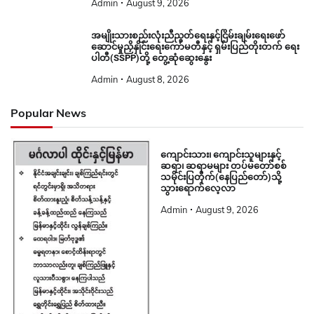
Admin
August 9, 2026
အမျိုးသားစည်းလုံးညီညွတ်ရေးနှင့်ငြိမ်းချမ်းရေးဖော်
ဆောင်မှုညှိနှိုင်းရေးကော်မတီနှင့် ရှမ်းပြည်တိုးတက် ရေး
ပါတီ(SSPP)တို့ တွေ့ဆုံဆွေးနွေး
Admin
August 8, 2026
Popular News
ကျောင်းသား၊ ကျောင်းသူများနှင့်
ဆရာ၊ ဆရာမများ တပ်မတော်စစ်
သမိုင်းပြတိုက်(နေပြည်တော်)သို့
သွားရောက်လေ့လာ
Admin
August 9, 2026