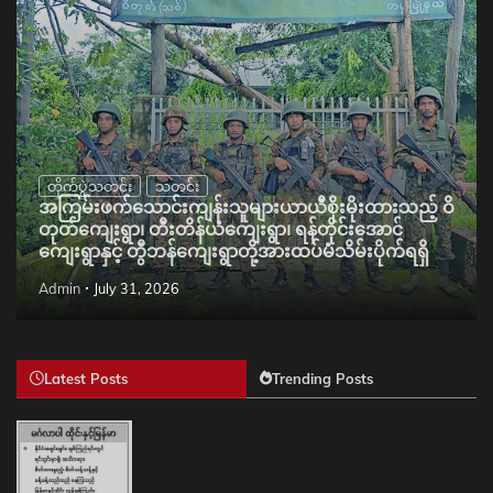
တိုက်ပွဲသတင်း
သတင်း
အကြမ်းဖက်သောင်းကျန်းသူများယာယီစိုးမိုးထားသည့် ဝိ
တုတ်ကျေးရွာ၊ တီးတိန်ယံကျေးရွာ၊ ရန်တိုင်းအောင်
ကျေးရွာနှင့် တွီဘန်ကျေးရွာတို့အားထပ်မံသိမ်းပိုက်ရရှိ
Admin
July 31, 2026
Latest Posts
Trending Posts