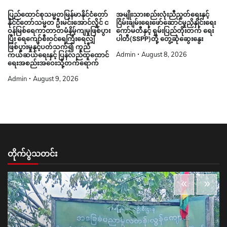
ပြည်ထောင်စုသမ္မတမြန်မာနိုင်ငံတော်
အမျိုးသားစည်းလုံးညီညွတ်ရေးနှင့်
နိုင်ငံတော်သမ္မတ ဦးမင်းအောင်လှိုင် င
ငြိမ်းချမ်းရေးဖော်ဆောင်မှုညှိနှိုင်းရေး
ဝန်မြစ်ရေကာတာတမံနိမ့်ကျမှုဖြစ်ပွား
ကော်မတီနှင့် ရှမ်းပြည်တိုးတက် ရေး
ပြီး ရေကျော်စီးဝင်ရေကြီးရေလျှံ
ပါတီ(SSPP)တို့ တွေ့ဆုံဆွေးနွေး
ဖြစ်ပွားမှုနှင့်ပတ်သက်၍ ကူညီ
Admin
August 8, 2026
ကယ်ဆယ်ရေးနှင့် ပြန်လည်ထူထောင်
ရေးအစည်းအဝေးသို့တက်ရောက်
Admin
August 9, 2026
တိုက်ပွဲသတင်း