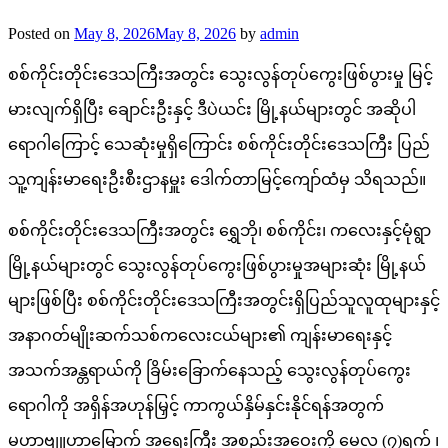
Posted on
May 8, 2026
May 8, 2026
by
admin
စစ်ကိုင်းတိုင်းဒေသကြီးအတွင်း သွေးလွန်တုပ်ကွေးဖြစ်ပွားမှု မြင့်
မားလျက်ရှိပြီး ချောင်းဦးနှင့် ဒီပဲယင်း မြို့နယ်များတွင် အဆိုပါ
ရောဂါကြောင့် ‌‌သေဆုံးမှုရှိကြောင်း စစ်ကိုင်းတိုင်းဒေသကြီး ပြည်
သူ့ကျန်းမာရေးဦးစီးဌာနမှူး ဒေါက်တာမြင့်ကျော်ထံမှ သိရသည်။
စစ်ကိုင်းတိုင်းဒေသကြီးအတွင်း ရွှေဘို၊ စစ်ကိုင်း၊ ကလေးနှင့်မုံရွာ
မြို့နယ်များတွင် သွေးလွန်တုပ်ကွေးဖြစ်ပွားမှုအများဆုံး မြို့နယ်
များဖြစ်ပြီး စစ်ကိုင်းတိုင်းဒေသကြီးအတွင်းရှိပြည်သူလူထုများနှင့်
အနာဂတ်မျိုးဆက်သစ်ကလေးငယ်များ၏ ကျန်းမာရေးနှင့်
အသက်အန္တရာယ်ကို ခြိမ်းခြောက်နေသည့် သွေးလွန်တုပ်ကွေး
ရောဂါကို အရှိန်အဟုန်မြှင့် ကာကွယ်နှိမ်နှင်းနိုင်ရန်အတွက်
မဟာဗျူဟာမြောက် အရေးကြီး အစည်းအဝေးကို မေလ (၇)ရက် ၊