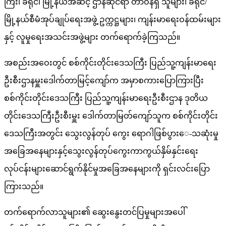
ကြီး၊ ခရိုင်၊ မြို့နယ်အဆင့် ဌာနဆိုင်ရာ တာဝန်ရှိ သူများ၊ ခရိုင်/
မြို့နယ်စီမံအုပ်ချုပ်ရေးအဖွဲ့ ဥက္ကဋ္ဌများ၊ ကျန်းမာရေးဝန်ထမ်းများ
နှင့် လူမှုရေးအသင်းအဖွဲ့များ တက်ရောက်ခဲ့ကြသည်။
အစည်းအဝေးတွင် စစ်ကိုင်းတိုင်းဒေသကြီး ပြည်သူ့ကျန်းမာရေး
ဦးစီးဌာနမှူးဒေါက်တာမြင့်ကျော်က အမှာစကားပြောကြားပြီး
စစ်ကိုင်းတိုင်းဒေသကြီး ပြည်သူ့ကျန်းမာရေးဦးစီးဌာန ဒုတိယ
တိုင်းဒေသကြီးဦးစီးမှူး ဒေါက်တာမြတ်ကျော်သူက စစ်ကိုင်းတိုင်း
ဒေသကြီးအတွင်း သွေးလွန်တုပ် ကွေး ရောဂါဖြစ်ပွား‌ေ-သဆုံးမှု
အခြေအနေများနှင့်သွေးလွန်တုပ်ကွေးကာကွယ်နှိမ်နှင်းရေး
လုပ်ငန်းများဆောင်ရွက်နိုင်မှုအခြေအနေများကို ရှင်းလင်းပြော
ကြားသည်။
တက်ရောက်လာသူများ၏ ဆွေးနွေးတင်ပြမှုများအပေါ်