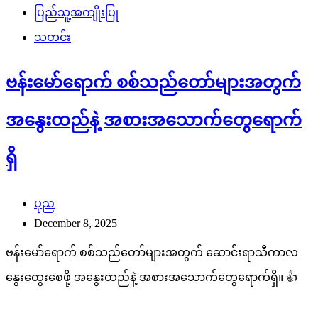
ပြည်သူ့အကျိုးပြု
သတင်း
ဗန်းမော်ရောက် စစ်သည်တော်များအတွက်
အနွေးထည်နဲ့ အစားအသောက်တွေရောက်
ရှိ
ပုည
December 8, 2025
ဗန်းမော်ရောက် စစ်သည်တော်များအတွက် ဆောင်းရာသီကာလ
နွေးထွေးစေဖို့ အနွေးထည်နဲ့ အစားအသောက်တွေရောက်ရှိ။ 👍