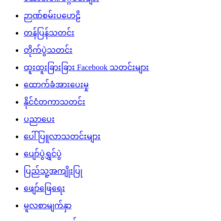
ဉာဏ်စမ်းပဟေဠိ
တန်ပြန်သတင်း
တိုက်ပွဲသတင်း
ထူးထူးခြားခြား Facebook သတင်းများ
ထောက်ခံအားပေးမှု
နိုင်ငံတကာသတင်း
ပညာပေး
ပေါ်ပြူလာသတင်းများ
ပျော်ပွဲရွှင်ပွဲ
ပြည်သူ့အကျိုးပြု
ဖျော်ဖြေရေး
မူလစာမျက်နှာ