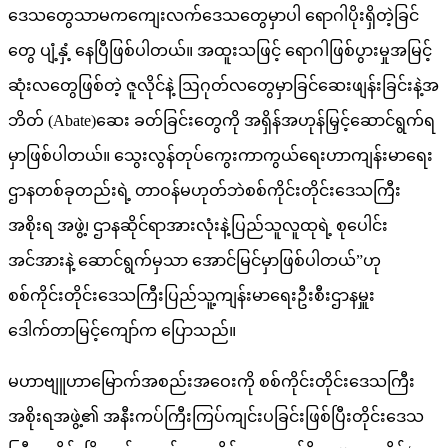
ဒေသတွေသာမကကျေးလက်ဒေသတွေမှာပါ ရောဂါပိုးရှိတဲ့ခြင်
တွေ ပျံ့နှံ့ နေပြီဖြစ်ပါတယ်။ အထူးသဖြင့် ရောဂါဖြစ်ပွားမှုအမြင့်
ဆုံးလတွေဖြစ်တဲ့ ဇူလိုင်နဲ့ ဩဂုတ်လတွေမှာခြင်ဆေးဖျန်းခြင်းနဲ့အ
ဘိတ် (Abate)ဆေး ခတ်ခြင်းတွေကို အရှိန်အဟုန်မြှင့်ဆောင်ရွက်ရ
မှာဖြစ်ပါတယ်။ သွေးလွန်တုပ်ကွေးကာကွယ်ရေးဟာကျန်းမာရေး
ဌာနတစ်ခုတည်းရဲ့ တာဝန်မဟုတ်ဘဲစစ်ကိုင်းတိုင်းဒေသကြီး
အစိုးရ အဖွဲ့၊ ဌာနဆိုင်ရာအားလုံးနဲ့ပြည်သူလူထုရဲ့ စုပေါင်း
အင်အားနဲ့ ဆောင်ရွက်မှသာ အောင်မြင်မှာဖြစ်ပါတယ်”ဟု
စစ်ကိုင်းတိုင်းဒေသကြီးပြည်သူ့ကျန်းမာရေးဦးစီးဌာနမှူး
ဒေါက်တာမြင့်ကျော်က ပြောသည်။
မဟာဗျူဟာမြောက်အစည်းအဝေးကို စစ်ကိုင်းတိုင်းဒေသကြီး
အစိုးရအဖွဲ့၏ အနီးကပ်ကြီးကြပ်ကျင်းပခြင်းဖြစ်ပြီးတိုင်းဒေသ