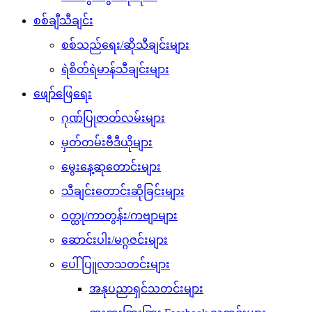
စစ်ချီသီချင်း
စစ်သည်ရေး/ဆိုသီချင်းများ
ရဲစိတ်ရဲမာန်သီချင်းများ
ဖျော်ဖြေရေး
ဂုဏ်ပြုဇာတ်လမ်းများ
မှတ်တမ်းဗီဒီယိုများ
မွေးနေ့ဆုတောင်းများ
သီချင်းတောင်းဆိုခြင်းများ
ဝတ္ထု/ကာတွန်း/ကဗျာများ
ဆောင်းပါး/မဂ္ဂဇင်းများ
ပေါ်ပြူလာသတင်းများ
အနုပညာရှင်သတင်းများ