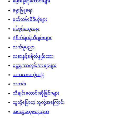
မွေးနေ့ဆုတောင်းများ
မွေးမြူရေး
မှတ်တမ်းဗီဒီယိုများ
ရင်ဖွင့်ဆွေးနွေး
ရဲစိတ်ရဲမန်သီချင်းများ
လက်မှုပညာ
လစာနှင့်စရိတ်နှုန်းထား
ဝတ္ထု/ကာတွန်း/ကဗျာများ
သကသအကွဲအပြဲ
သတင်း
သီချင်းတောင်းဆိုခြင်းများ
သူတို့ပြောတဲ့ သူတို့အကြောင်း
အထွေထွေဗဟုသုတ