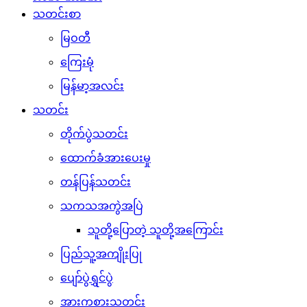
သတင်းစာ
မြဝတီ
ကြေးမုံ
မြန်မာ့အလင်း
သတင်း
တိုက်ပွဲသတင်း
ထောက်ခံအားပေးမှု
တန်ပြန်သတင်း
သကသအကွဲအပြဲ
သူတို့ပြောတဲ့ သူတို့အကြောင်း
ပြည်သူ့အကျိုးပြု
ပျော်ပွဲရွှင်ပွဲ
အားကစားသတင်း