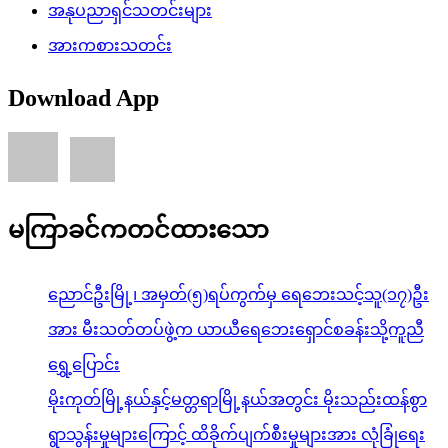
အနုပညာရှင်သတင်းများ
အားကစားသတင်း
Download App
မကြာခင်ကတင်ထားသော
ညောင်ဦးမြို့၊ အမှတ်(၅)ရပ်ကွက်မှ ရေဘေးသင့်သူ(၁၇)ဦး
အား မီးသတ်တပ်ဖွဲ့က ယာယီရေဘေးရှောင်စခန်းသို့ကူညီ
ရွှေ့ပြောင်း
မိုးကုတ်မြို့နယ်နှင့်မတ္တရာမြို့နယ်အတွင်း မိုးသည်းထန်စွာ
ရွာသွန်းမှုများကြောင့် ထိခိုက်ပျက်စီးမှုများအား လုံခြုံရေး