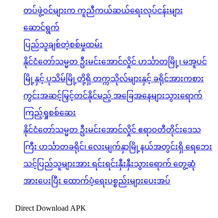
တပ်ဖွဲ့ဝင်များက ကူညီကယ်ဆယ်ရေးလုပ်ငန်းများ
ဆောင်ရွက်
ပြည်သူချစ်တဲ့စစ်မှုထမ်း
နိုင်ငံတော်သမ္မတ ဦးမင်းအောင်လှိုင် ဟင်္သာတမြို့၊ မအူပင်
မြို့နှင့် ပုသိမ်မြို့တို့ရှိ တက္ကသိုလ်များနှင့် ခရိုင်အားကစား
ကွင်းအဆင့်မြှင့်တင်နိုင်မည့် အခြေအနေများသွားရောက်
ကြည့်ရှုစစ်ဆေး
နိုင်ငံတော်သမ္မတ ဦးမင်းအောင်လှိုင် ဧရာဝတီတိုင်းဒေသ
ကြီး ဟင်္သာတခရိုင်၊ လေးမျက်နှာမြို့နယ်အတွင်းရှိ ရေဘေး
သင့်ပြည်သူများအား ရင်းရင်းနှီးနှီးသွားရောက် တွေ့ဆုံ
အားပေးပြီး ထောက်ပံ့ရေးပစ္စည်းများပေးအပ်
Direct Download APK