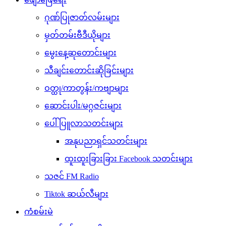
ဂုဏ်ပြုဇာတ်လမ်းများ
မှတ်တမ်းဗီဒီယိုများ
မွေးနေ့ဆုတောင်းများ
သီချင်းတောင်းဆိုခြင်းများ
ဝတ္ထု/ကာတွန်း/ကဗျာများ
ဆောင်းပါး/မဂ္ဂဇင်းများ
ပေါ်ပြူလာသတင်းများ
အနုပညာရှင်သတင်းများ
ထူးထူးခြားခြား Facebook သတင်းများ
သဇင် FM Radio
Tiktok ဆယ်လီများ
ကံစမ်းမဲ