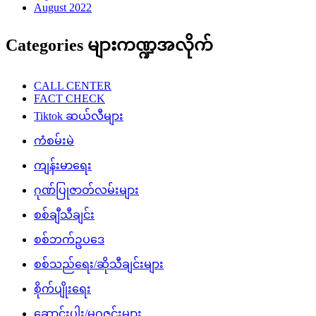
August 2022
Categories များကဏ္ဍအလိုက်
CALL CENTER
FACT CHECK
Tiktok ဆယ်လီများ
ကံစမ်းမဲ
ကျန်းမာရေး
ဂုဏ်ပြုဇာတ်လမ်းများ
စစ်ချီသီချင်း
စစ်ဘက်ဥပဒေ
စစ်သည်ရေး/ဆိုသီချင်းများ
စိုက်ပျိုးရေး
ဆောင်းပါး/မဂ္ဂဇင်းများ