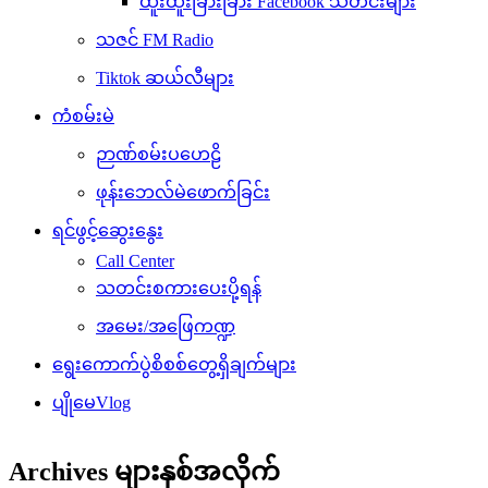
ထူးထူးခြားခြား Facebook သတင်းများ
သဇင် FM Radio
Tiktok ဆယ်လီများ
ကံစမ်းမဲ
ဉာဏ်စမ်းပဟေဠိ
ဖုန်းဘေလ်မဲဖောက်ခြင်း
ရင်ဖွင့်ဆွေးနွေး
Call Center
သတင်းစကားပေးပို့ရန်
အမေး/အဖြေကဏ္ဍ
ရွေးကောက်ပွဲစိစစ်တွေ့ရှိချက်များ
ပျိုမေVlog
Archives များနှစ်အလိုက်