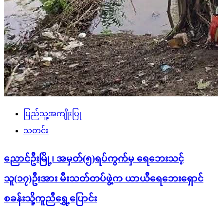
ပြည်သူ့အကျိုးပြု
သတင်း
ညောင်ဦးမြို့၊ အမှတ်(၅)ရပ်ကွက်မှ ရေဘေးသင့်
သူ(၁၇)ဦးအား မီးသတ်တပ်ဖွဲ့က ယာယီရေဘေးရှောင်
စခန်းသို့ကူညီရွှေ့ပြောင်း