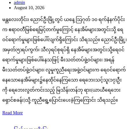
admin
August 10, 2026
မန္တလေးတိုင်း၊ ညောင်ဦးမြို့တွင် ယနေ့ သြဂုတ် ၁၀ ရက်နံနက်ပိုင်း
က ဧရာဝတီမြစ်ရေမြင့်တက်မှုကြောင့် နေအိမ်များအတွင်းသို့ ရေ
ဝင်ရောက်မှုများဖြစ်ပေါ်လျက်ရှိကြောင်း သိရသည်။ ညောင်ဦးမြို့၊
အမှတ်(၅)ရပ်ကွက်၊ သီလှရင်စုရပ်ရှိ နေအိမ်များအတွင်းသို့ရေဝင်
ရောက်မှုများဖြစ်ပေါ်နေသဖြင့် မီးသတ်တပ်ဖွဲ့ဝင်များ၊ အရန်
မီးသတ်တပ်ဖွဲ့ဝင်များ၊ လူမှုကူညီရေးအဖွဲ့ဝင်များက ရေဝင်ရောက်
နေသောနေအိမ်များ၌နေထိုင်နေကြသော ရေဘေးသင့်သူ(၁၇)ဦး
ကို ရေဘေးလွတ်ကင်းသည့် မြသိန်းတန်ဘု ရား(ယာယီရေဘေး
ရှောင်စခန်း)သို့ ကူညီရွေ့ပြောင်းပေးခဲ့ကြကြောင်း သိရသည်။
Read More