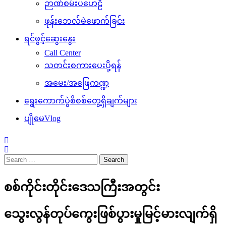
ဉာဏ်စမ်းပဟေဠိ
ဖုန်းဘေလ်မဲဖောက်ခြင်း
ရင်ဖွင့်ဆွေးနွေး
Call Center
သတင်းစကားပေးပို့ရန်
အမေး/အဖြေကဏ္ဍ
ရွေးကောက်ပွဲစိစစ်တွေ့ရှိချက်များ
ပျိုမေVlog
Search
for:
စစ်ကိုင်းတိုင်းဒေသကြီးအတွင်း
သွေးလွန်တုပ်ကွေးဖြစ်ပွားမှုမြင့်မားလျက်ရှိ