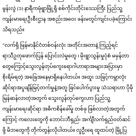
မွန်းလွဲ (၁) နာရီကမုံရွာမြို့ရှိ စစ်ကိုင်းတိုင်းဒေသကြီး ပြည်သူ့
ကျန်းမာရေးဦးစီးဌာန အစည်းအဝေး ခန်းမတွင်ကျင်းပခဲ့ကြောင်း
သိရသည်။
“လက်ရှိ မြန်မာနိုင်ငံတစ်ဝန်းလုံး အတိုင်းအတာနဲ့ ကြည့်ရင်
ရာသီဥတုဖောက်ပြန် ပြောင်းလဲမှုတွေ ၊ မိုးရွာသွန်းမှုပုံစံ မမှန်တာ
တွေကြောင့်သွေးလွန်တုပ်ကွေးရောဂါဟာရာအများအပြားမှာ
စိုးရိမ်ရတဲ့ အခြေအနေမှာရှိနေပါတယ်။ အထူး သဖြင့်ကမ္ဘာလုံး
ဆိုင်ရာအပူချိန်မြင့်တက်မှုနဲ့အတူ ခြင်ပေါက်ပွားမှု သံသရာဟာ ပိုမို
မြန်ဆန်လာတဲ့အတွက် သွေးလွန်တုပ်ကွေးဟာ ပြည်သူ့
ကျန်းမာရေးဆိုင်ရာ အဓိကစိန်ခေါ်မှု တစ်ခု ဖြစ်လာတဲ့အတွက်
ကြောင့် ကလေးတွေကို ဘောင်းဘီရှည်၊ အင်္ကျီလက်ရှည်ဝတ်ဆင်
ဖို့ မိဘတွေကို တိုက်တွန်းလိုပါတယ်။ လူဦးရေ ထူထပ်တဲ့ မြို့ပြ