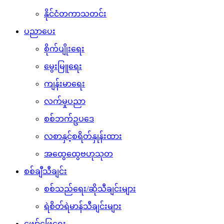
နိုင်ငံတကာသတင်း
ပညာပေး
စိုက်ပျိုးရေး
မွေးမြူရေး
ကျန်းမာရေး
လက်မှုပညာ
စစ်ဘက်ဥပဒေ
လစာနှင့်စရိတ်နှုန်းထား
အထွေထွေဗဟုသုတ
စစ်ချီသီချင်း
စစ်သည်ရေး/ဆိုသီချင်းများ
ရဲစိတ်ရဲမာန်သီချင်းများ
ဖျော်ဖြေရေး