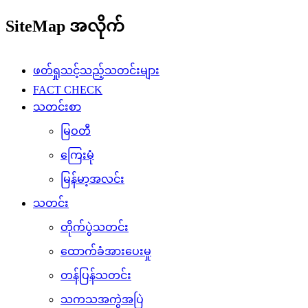
SiteMap အလိုက်
ဖတ်ရှုသင့်သည့်သတင်းများ
FACT CHECK
သတင်းစာ
မြဝတီ
ကြေးမုံ
မြန်မာ့အလင်း
သတင်း
တိုက်ပွဲသတင်း
ထောက်ခံအားပေးမှု
တန်ပြန်သတင်း
သကသအကွဲအပြဲ