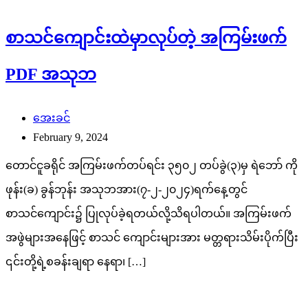
စာသင်ကျောင်းထဲမှာလုပ်တဲ့ အကြမ်းဖက်
PDF အသုဘ
အေးခင်
February 9, 2024
တောင်ငူခရိုင် အကြမ်းဖက်တပ်ရင်း ၃၅၀၂ တပ်ခွဲ(၃)မှ ရဲဘော် ကို
ဖုန်း(ခ) ခွန်ဘုန်း အသုဘအား(၇-၂-၂၀၂၄)ရက်နေ့တွင်
စာသင်ကျောင်း၌ ပြုလုပ်ခဲ့ရတယ်လို့သိရပါတယ်။ အကြမ်းဖက်
အဖွဲများအနေဖြင့် စာသင် ကျောင်းများအား မတ္တရားသိမ်းပိုက်ပြီး
၎င်းတို့ရဲ့စခန်းချရာ နေရာ၊ […]