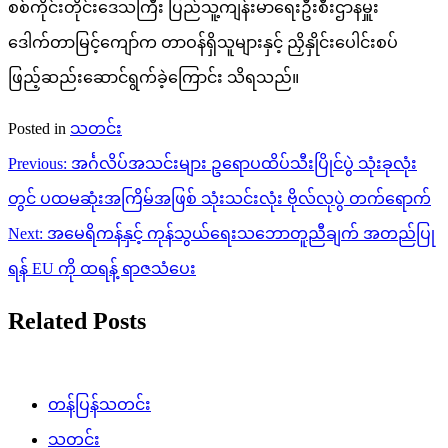
စစ်ကိုင်းတိုင်းဒေသကြီး ပြည်သူ့ကျန်းမာရေးဦးစီးဌာနမှူး
ဒေါက်တာမြင့်ကျော်က တာဝန်ရှိသူများနှင့် ညှိနှိုင်းပေါင်းစပ်
ဖြည့်ဆည်းဆောင်ရွက်ခဲ့ကြောင်း သိရသည်။
Posted in
သတင်း
Post
Previous:
အင်္ဂလိပ်အသင်းများ ဥရောပထိပ်သီးပြိုင်ပွဲ သုံးခုလုံး
navigation
တွင် ပထမဆုံးအကြိမ်အဖြစ် ‌သုံးသင်းလုံး ဗိုလ်လုပွဲ တက်‌ရောက်
Next:
အမေရိကန်နှင့် ကုန်သွယ်ရေးသဘောတူညီချက် အတည်ပြု
ရန် EU ကို ထရန့် ရာဇသံပေး
Related Posts
တန်ပြန်သတင်း
သတင်း