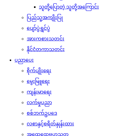
သူတို့ပြောတဲ့ သူတို့အကြောင်း
ပြည်သူ့အကျိုးပြု
ပျော်ပွဲရွှင်ပွဲ
အားကစားသတင်း
နိုင်ငံတကာသတင်း
ပညာပေး
စိုက်ပျိုးရေး
မွေးမြူရေး
ကျန်းမာရေး
လက်မှုပညာ
စစ်ဘက်ဥပဒေ
လစာနှင့်စရိတ်နှုန်းထား
အထွေထွေဗဟုသုတ