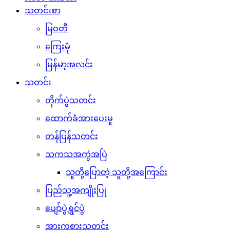
သတင်းစာ
မြဝတီ
ကြေးမုံ
မြန်မာ့အလင်း
သတင်း
တိုက်ပွဲသတင်း
ထောက်ခံအားပေးမှု
တန်ပြန်သတင်း
သကသအကွဲအပြဲ
သူတို့ပြောတဲ့ သူတို့အကြောင်း
ပြည်သူ့အကျိုးပြု
ပျော်ပွဲရွှင်ပွဲ
အားကစားသတင်း