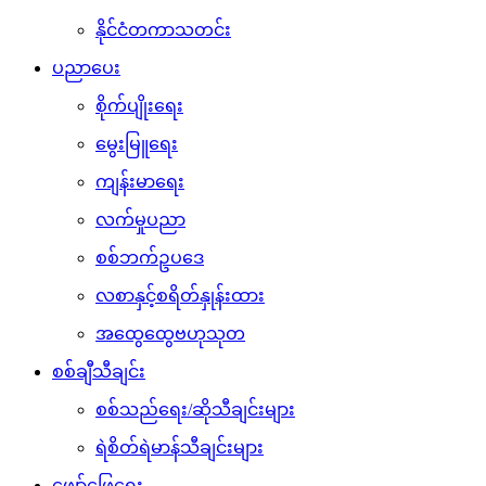
နိုင်ငံတကာသတင်း
ပညာပေး
စိုက်ပျိုးရေး
မွေးမြူရေး
ကျန်းမာရေး
လက်မှုပညာ
စစ်ဘက်ဥပဒေ
လစာနှင့်စရိတ်နှုန်းထား
အထွေထွေဗဟုသုတ
စစ်ချီသီချင်း
စစ်သည်ရေး/ဆိုသီချင်းများ
ရဲစိတ်ရဲမာန်သီချင်းများ
ဖျော်ဖြေရေး