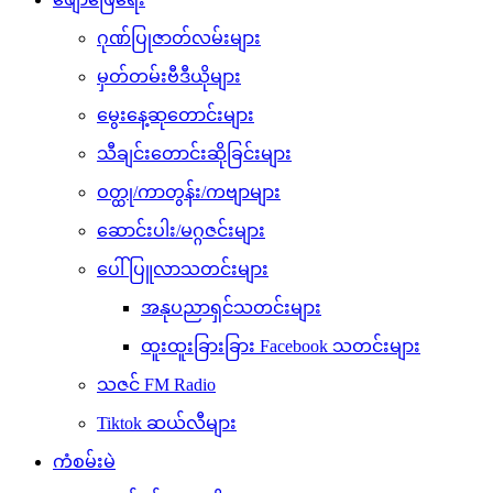
ဂုဏ်ပြုဇာတ်လမ်းများ
မှတ်တမ်းဗီဒီယိုများ
မွေးနေ့ဆုတောင်းများ
သီချင်းတောင်းဆိုခြင်းများ
ဝတ္ထု/ကာတွန်း/ကဗျာများ
ဆောင်းပါး/မဂ္ဂဇင်းများ
ပေါ်ပြူလာသတင်းများ
အနုပညာရှင်သတင်းများ
ထူးထူးခြားခြား Facebook သတင်းများ
သဇင် FM Radio
Tiktok ဆယ်လီများ
ကံစမ်းမဲ