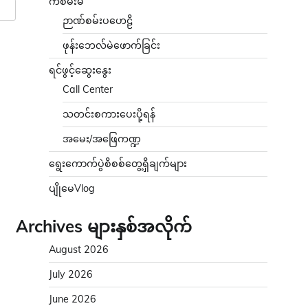
ကံစမ်းမဲ
ဉာဏ်စမ်းပဟေဠိ
ဖုန်းဘေလ်မဲဖောက်ခြင်း
ရင်ဖွင့်ဆွေးနွေး
Call Center
သတင်းစကားပေးပို့ရန်
အမေး/အဖြေကဏ္ဍ
ရွေးကောက်ပွဲစိစစ်တွေ့ရှိချက်များ
ပျိုမေVlog
Archives များနှစ်အလိုက်
August 2026
July 2026
June 2026