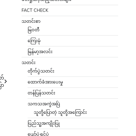
FACT CHECK
သတင်းစာ
မြဝတီ
ကြေးမုံ
မြန်မာ့အလင်း
သတင်း
တိုက်ပွဲသတင်း
ာ်
ထောက်ခံအားပေးမှု
ော
တန်ပြန်သတင်း
သကသအကွဲအပြဲ
သူတို့ပြောတဲ့ သူတို့အကြောင်း
ပြည်သူ့အကျိုးပြု
ပျော်ပွဲရွှင်ပွဲ