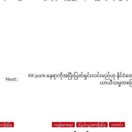
KK park နေရာကိုအပြီးပြတ်ရှင်းလင်းမည်ဟု နိုင်ငံတေ
Next:
ယာယီသမ္မတပြ
ျိုးပြု
ကျန်းမာရေး
ပြည်သူ့အကျိုးပြု
သတင်း