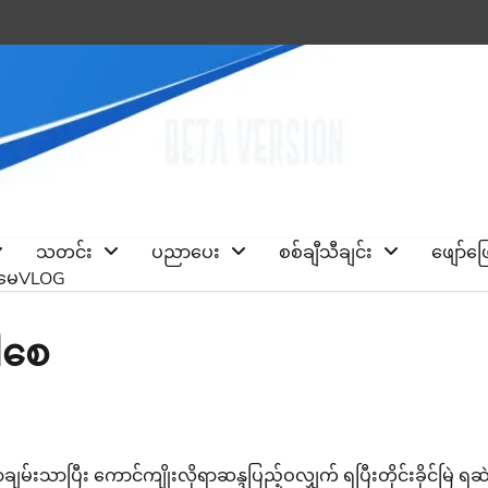
သတင်း
ပညာပေး
စစ်ချီသီချင်း
ဖျော်ဖ
ိုမေVLOG
ါစေ
်းသာပြီး ကောင်ကျိုးလိုရာဆန္ဒပြည့်ဝလျှက် ရပြီးတိုင်းခိုင်မြဲ ရဆ