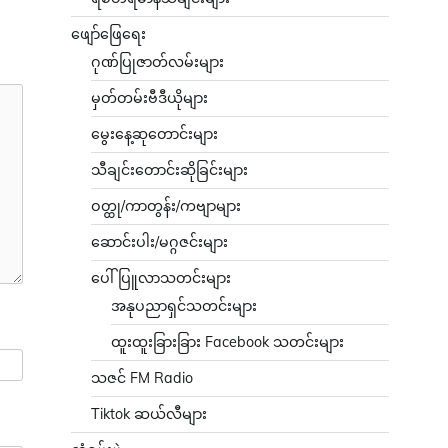
ဖျော်ဖြေရေး
ဂုဏ်ပြုဇာတ်လမ်းများ
မှတ်တမ်းဗီဒီယိုများ
မွေးနေ့ဆုတောင်းများ
သီချင်းတောင်းဆိုခြင်းများ
ဝတ္ထု/ကာတွန်း/ကဗျာများ
ဆောင်းပါး/မဂ္ဂဇင်းများ
ပေါ်ပြူလာသတင်းများ
အနုပညာရှင်သတင်းများ
ထူးထူးခြားခြား Facebook သတင်းများ
သဇင် FM Radio
Tiktok ဆယ်လီများ