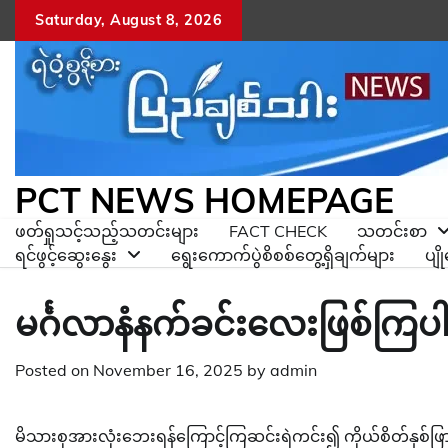
Skip
Saturday, August 8, 2026
to
content
PCT NEWS HOMEPAGE
ဖတ်ရှုသင့်သည့်သတင်းများ
FACT CHECK
သတင်းစာ
ရင်ဖွင့်ဆွေးနွေး
ရွေးကောက်ပွဲစိစစ်တွေ့ရှိချက်များ
ပျ
မင်္ဂလာနံနက်ခင်းလေးဖြစ်ကြပ
Posted on
November 16, 2025
by
admin
မိသားစုအားလုံးဘေးရန်ကြောင့်ကြဆင်းရဲကင်း၍ ကိုယ်စိတ်နှစ်ဖြာချမ