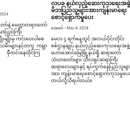
လပခ နယ်လှည့်ဆေးကုသရေးအဖွဲ့
မိဘပြည်သူများအားကျန်းမာရေး
 2024
စောင့်ရှောက်မှုပေး
းတော်နဲ့ မေတ္တာတရားတော်
အေးခင်
May 4, 2024
မာပြည်ကြီး
ုးမျိုးမှ ကင်းဝေးပါစေ
မေလ ၄ ရက်နေ့တွင် အလယ်ပိုင်းတိုင်း
မီးများနှင့်တကွ ကမ္ဘာ
စစ်ဌာနချုပ် နယ်လှည့်ဆေးကုသရေးအဖွဲ့
မှီတင်းနေထိုင်ကြ
မဟာအောင်မြေမြို့နယ်ရှိ ဆရာတော်
သံဃာတော်များ သီလရှင်ဆရာကြီး
ဆရာလေးများနှင့် ရပ်ကွက်နေပြည်သူမျာ
အား ကျန်းမာရေးစောင့်ရှောက်ကုသမှုပေးခ
တယ်လို့သိရပါတယ်။