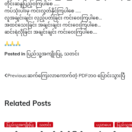
တိုင်းဆန္ဒပြည့်ဝကြပါစေ …..
ကပ်သုံးပါးမှ ကင်းလွတ်နိုင်ကြပါစေ …..
လူအချင်းချင်း လှည့်ပတ်ခြင်း ကင်းဝေးကြပါစေ…
အထင်သေးခြင်း အချင်းချင်း ကင်းဝေးကြ​ပါစေ…
ဆင်းရဲလိုခြင်း အချင်းချင်း ကင်းဝေးကြပါစေ….
Posted in
ပြည်သူ့အကျိုးပြု
,
သတင်း
Post
Previous:
ဆက်ကြေးလာကောက်တဲ့ PDFဘဝ ပြောင်းသွားပြီ
navigation
Related Posts
ပြည်သူ့အကျိုးပြု
သတင်း
ပညာပေး
ပြည်သူ့အက