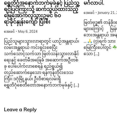
ရွှေတိဂုံအနောက်ဘက်မုခ်နှင့် ပြည်သူ့
မင်္ဂလာပါ.
ရင်ပြင်ကြားသို့ ဆက်သွယ်ထားသည့်
အေးခင်
January 21,
မြေအောက်လူသွားဥမင် ၆၀
ရာခိုင်နှုန်းကျော် ပြီးစီး
မြတ်ဗုဒ္ဓ၏ တန်ခို
များကြောင့် မြန်
အေးခင်
May 6, 2024
ဘေးအန္တရာယ် အမျိ
ပြည်သူများသွားလာရာတွင် ယာဉ်အန္တရာယ်၊
…
{၇}ရက် သား သ
လမ်းအန္တရာယ် ကင်းရှင်းစေပြီး
မြေကြီးပေါ်တွင်
သက်သောင့်သက်သာ ဖြတ်သန်းသွားလာနိုင်
သော […]
ရေးနှင့် ခေတ်မီအခြေခံ အဆောက်အဦတစ်
ခု ပေါ်ပေါက်လာစေရန် ရည်ရွယ်၍
တည်ဆောက်နေသော ရန်ကုန်တိုင်းဒေသ
ကြီး၊ ဒဂုံမြို့နယ်၊ ဦးဝိစာရလမ်းရှိ
ရွှေတိဂုံစေတီတော်အနောက်ဘက်မုခ်နှင့် […]
Leave a Reply