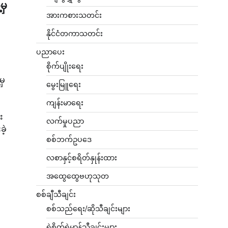
မှ
အားကစားသတင်း
နိုင်ငံတကာသတင်း
ပညာပေး
စိုက်ပျိုးရေး
မှ
မွေးမြူရေး
ကျန်းမာရေး
း
လက်မှုပညာ
ဲ့
စစ်ဘက်ဥပဒေ
လစာနှင့်စရိတ်နှုန်းထား
အထွေထွေဗဟုသုတ
စစ်ချီသီချင်း
စစ်သည်ရေး/ဆိုသီချင်းများ
ရဲစိတ်ရဲမာန်သီချင်းများ