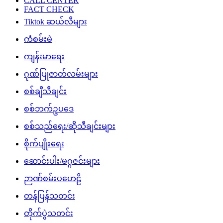
CALL CENTER
FACT CHECK
Tiktok ဆယ်လီများ
ကံစမ်းမဲ
ကျန်းမာရေး
ဂုဏ်ပြုဇာတ်လမ်းများ
စစ်ချီသီချင်း
စစ်ဘက်ဥပဒေ
စစ်သည်ရေး/ဆိုသီချင်းများ
စိုက်ပျိုးရေး
ဆောင်းပါး/မဂ္ဂဇင်းများ
ဉာဏ်စမ်းပဟေဠိ
တန်ပြန်သတင်း
တိုက်ပွဲသတင်း