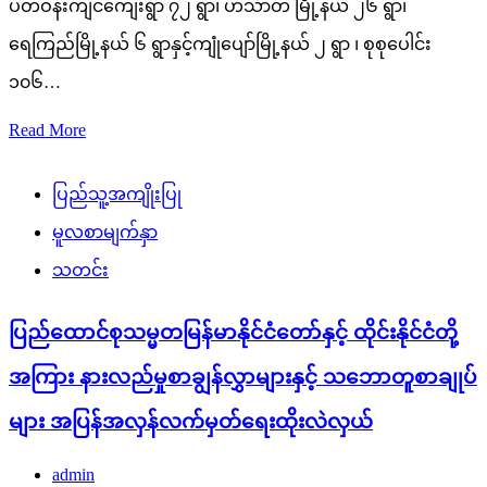
ပတ်ဝန်းကျင်ကျေးရွာ ၇၂ ရွာ၊ ဟင်္သာတ မြို့နယ် ၂၆ ရွာ၊
ရေကြည်မြို့နယ် ၆ ရွာနှင့်ကျုံပျော်မြို့နယ် ၂ ရွာ ၊ စုစုပေါင်း
၁၀၆…
Read More
ပြည်သူ့အကျိုးပြု
မူလစာမျက်နှာ
သတင်း
ပြည်ထောင်စုသမ္မတမြန်မာနိုင်ငံတော်နှင့် ထိုင်းနိုင်ငံတို့
အကြား နားလည်မှုစာချွန်လွှာများနှင့် သဘောတူစာချုပ်
များ အပြန်အလှန်လက်မှတ်ရေးထိုးလဲလှယ်
admin