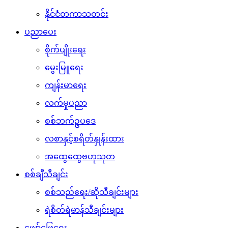
နိုင်ငံတကာသတင်း
ပညာပေး
စိုက်ပျိုးရေး
မွေးမြူရေး
ကျန်းမာရေး
လက်မှုပညာ
စစ်ဘက်ဥပဒေ
လစာနှင့်စရိတ်နှုန်းထား
အထွေထွေဗဟုသုတ
စစ်ချီသီချင်း
စစ်သည်ရေး/ဆိုသီချင်းများ
ရဲစိတ်ရဲမာန်သီချင်းများ
ဖျော်ဖြေရေး