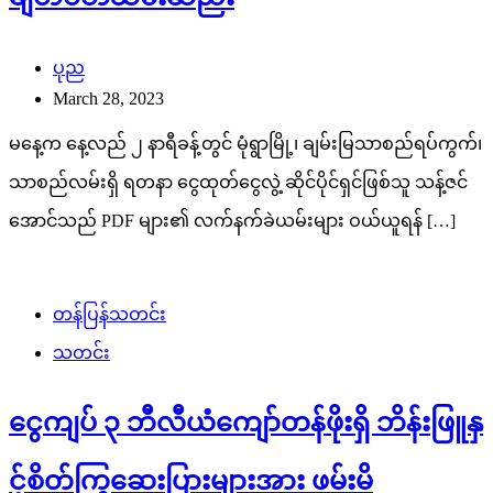
ပုည
March 28, 2023
မနေ့က နေ့လည် ၂ နာရီခန့်တွင် မုံရွာမြို့၊ ချမ်းမြသာစည်ရပ်ကွက်၊
သာစည်လမ်းရှိ ရတနာ ငွေထုတ်ငွေလွဲ့ ဆိုင်ပိုင်ရှင်ဖြစ်သူ သန့်ဇင်
အောင်သည် PDF များ၏ လက်နက်ခဲယမ်းများ ဝယ်ယူရန် […]
တန်ပြန်သတင်း
သတင်း
ငွေကျပ် ၃ ဘီလီယံကျော်တန်ဖိုးရှိ ဘိန်းဖြူနှ
င့်စိတ်ကြွဆေးပြားများအား ဖမ်းမိ