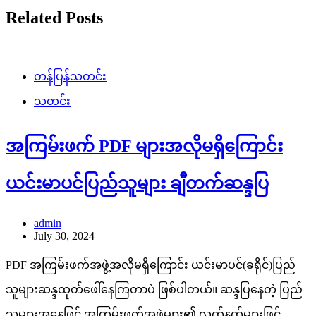
Related Posts
တန်ပြန်သတင်း
သတင်း
အကြမ်းဖက် PDF များအလိုမရှိကြောင်း
ယင်းမာပင်ပြည်သူများ ချီတက်ဆန္ဒပြ
admin
July 30, 2024
PDF အကြမ်းဖက်အဖွဲ့အလိုမရှိကြောင်း ယင်းမာပင်(ခရိုင်)ပြည်
သူများဆန္ဒထုတ်ဖေါ်နေကြတာပဲ ဖြစ်ပါတယ်။ ဆန္ဒပြနေတဲ့ ပြည်
သူများအနေဖြင့် အကြမ်းဖက်အဖွဲ့များ၏ လက်နက်များဖြင့်