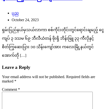
ပုည
October 24, 2023
ရှမ်းပြည်နယ်မှသယ်လာကာ စစ်ကိုင်းတိုင်းတွင်ရောင်းချမည့် ငွေ
ကျပ် ၃ ဒသမ ၆၉ ဘီလီယံတန် ဖိုးရှိ ဘိန်းဖြူ ၃၃ ကီလိုနှင့်
စိတ်ကြွဆေးပြား ၁၀ သိန်းကျော်အား ကလေးမြို့နယ်တွင်
အောက်တို […]
Leave a Reply
Your email address will not be published.
Required fields are
marked
*
Comment
*