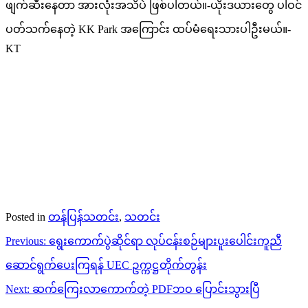
ဖျက်ဆီးနေတာ အားလုံးအသိပဲ ဖြစ်ပါတယ်။-ယိုးဒယားတွေ ပါဝင်
ပတ်သက်နေတဲ့ KK Park အကြောင်း ထပ်မံရေးသားပါဦးမယ်။-
KT
Posted in
တန်ပြန်သတင်း
,
သတင်း
Post
Previous:
ရွေးကောက်ပွဲဆိုင်ရာ လုပ်ငန်းစဉ်များပူးပေါင်းကူညီ
navigation
ဆောင်ရွက်ပေးကြရန် UEC ဥက္ကဋ္ဌတိုက်တွန်း
Next:
ဆက်ကြေးလာကောက်တဲ့ PDFဘဝ ပြောင်းသွားပြီ