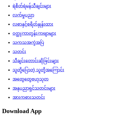
ရဲစိတ်ရဲမန်သီချင်းများ
လက်မှုပညာ
လစာနှင့်စရိတ်နှုန်းထား
ဝတ္ထု/ကာတွန်း/ကဗျာများ
သကသအကွဲအပြဲ
သတင်း
သီချင်းတောင်းဆိုခြင်းများ
သူတို့ပြောတဲ့ သူတို့အကြောင်း
အထွေထွေဗဟုသုတ
အနုပညာရှင်သတင်းများ
အားကစားသတင်း
Download App