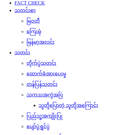
FACT CHECK
သတင်းစာ
မြဝတီ
ကြေးမုံ
မြန်မာ့အလင်း
သတင်း
တိုက်ပွဲသတင်း
ထောက်ခံအားပေးမှု
တန်ပြန်သတင်း
သကသအကွဲအပြဲ
သူတို့ပြောတဲ့ သူတို့အကြောင်း
ပြည်သူ့အကျိုးပြု
ပျော်ပွဲရွှင်ပွဲ