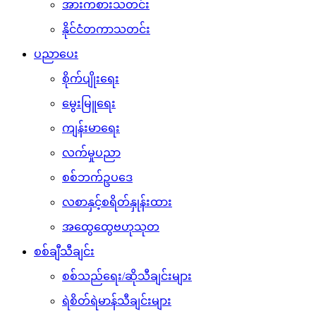
အားကစားသတင်း
နိုင်ငံတကာသတင်း
ပညာပေး
စိုက်ပျိုးရေး
မွေးမြူရေး
ကျန်းမာရေး
လက်မှုပညာ
စစ်ဘက်ဥပဒေ
လစာနှင့်စရိတ်နှုန်းထား
အထွေထွေဗဟုသုတ
စစ်ချီသီချင်း
စစ်သည်ရေး/ဆိုသီချင်းများ
ရဲစိတ်ရဲမာန်သီချင်းများ