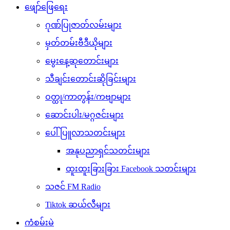
ဖျော်ဖြေရေး
ဂုဏ်ပြုဇာတ်လမ်းများ
မှတ်တမ်းဗီဒီယိုများ
မွေးနေ့ဆုတောင်းများ
သီချင်းတောင်းဆိုခြင်းများ
ဝတ္ထု/ကာတွန်း/ကဗျာများ
ဆောင်းပါး/မဂ္ဂဇင်းများ
ပေါ်ပြူလာသတင်းများ
အနုပညာရှင်သတင်းများ
ထူးထူးခြားခြား Facebook သတင်းများ
သဇင် FM Radio
Tiktok ဆယ်လီများ
ကံစမ်းမဲ