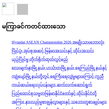
မကြာခင်ကတင်ထားသော
Hyundai ASEAN Championship 2026 အမျိုးသားဘောလုံး
ပြိုင်ပွဲ၊ အုပ်စုအဆင့် မြန်မာအသင်းနှင့် ထိုင်းအသင်း
ယှဉ်ပြိုင်မှု တိုက်ရိုက်ထုတ်လွှင့်မည်
လေးမျက်နှာမြို့နယ်၊ ဟင်္သာတမြို့နယ်၊ ရေကြည်မြို့နယ်နှင့်
ကျုံပျော်မြို့နယ်တို့တွင် ရေကြီးရေလျှံမှုများကြောင့် ကူညီ
ကယ်ဆယ်ရေးလုပ်ငန်းများ ဆက်လက်ဆောင်ရွက်
ပြည်ထောင်စုသမ္မတမြန်မာနိုင်ငံတော်နှင့် ထိုင်းနိုင်ငံတို့
အကြား နားလည်မှုစာချွန်လွှာများနှင့် သဘောတူစာချုပ်များ