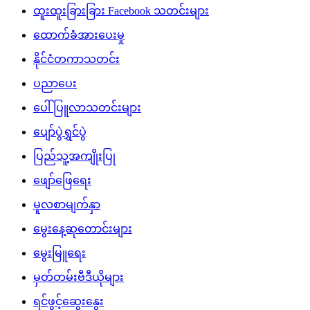
ထူးထူးခြားခြား Facebook သတင်းများ
ထောက်ခံအားပေးမှု
နိုင်ငံတကာသတင်း
ပညာပေး
ပေါ်ပြူလာသတင်းများ
ပျော်ပွဲရွှင်ပွဲ
ပြည်သူ့အကျိုးပြု
ဖျော်ဖြေရေး
မူလစာမျက်နှာ
မွေးနေ့ဆုတောင်းများ
မွေးမြူရေး
မှတ်တမ်းဗီဒီယိုများ
ရင်ဖွင့်ဆွေးနွေး