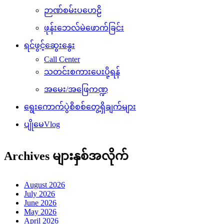
ဉာဏ်စမ်းပဟေဠိ
ဖုန်းဘေလ်မဲဖောက်ခြင်း
ရင်ဖွင့်ဆွေးနွေး
Call Center
သတင်းစကားပေးပို့ရန်
အမေး/အဖြေကဏ္ဍ
ရွေးကောက်ပွဲစိစစ်တွေ့ရှိချက်များ
ပျိုမေVlog
Archives များနှစ်အလိုက်
August 2026
July 2026
June 2026
May 2026
April 2026