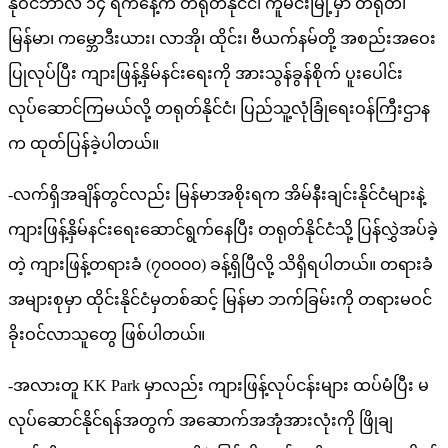
နိုဝင်ဘာလ ၁၄ ရက်နေ့က တရုတ်နိုင်ငံ၊ ကူမင်းမြို့မှာ တရုတ်၊
မြန်မာ၊ ကမ္ဘောဒီးယား၊ လာအို၊ ထိုင်း၊ ဗီယက်နမ်တို့ အစည်းအဝေး
ပြုလုပ်ပြီး ကျားဖြန့်နှိမ်နင်းရေးကို အားသွန်ခွန်စိုက် ပူးပေါင်း
လုပ်ဆောင်ကြမယ်လို့ တရုတ်နိုင်ငံ၊ ပြည်သူ့လုံခြုံရေးဝန်ကြီးဌာန
က ထုတ်ပြန်ခဲ့ပါတယ်။
-လက်ရှိအချိန်တွင်လည်း မြန်မာအစိုးရက အိမ်နီးချင်းနိုင်ငံများနဲ့
ကျားဖြန့်နှိမ်နင်းရေးဆောင်ရွက်နေပြီး တရုတ်နိုင်ငံသို့ ပြန်လွှဲအပ်ခဲ့
တဲ့ ကျားဖြန့်တရားခံ (၇၀၀၀၀) ခန့်ရှိပြီလို့ သိရှိရပါတယ်။ တရားခံ
အများစုမှာ ထိုင်းနိုင်ငံမှတစ်ဆင့် မြန်မာ ဘက်ခြမ်းကို တရားမဝင်
ခိုးဝင်လာသူတွေ ဖြစ်ပါတယ်။
-အလားတူ KK Park မှာလည်း ကျားဖြန့်လုပ်ငန်းများ ထပ်မံပြီး မ
လုပ်ဆောင်နိုင်ရန်အတွက် အဆောက်အအုံအားလုံးကို ဖြိုချ