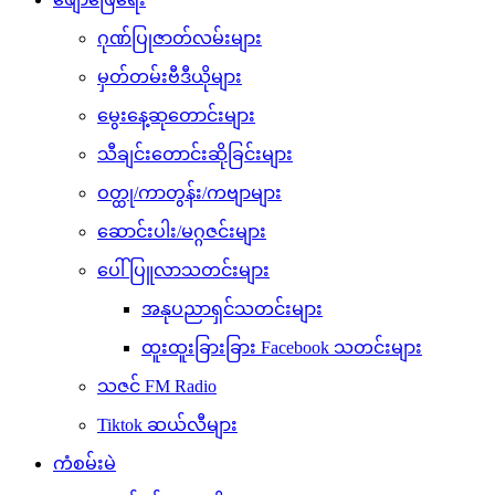
ဂုဏ်ပြုဇာတ်လမ်းများ
မှတ်တမ်းဗီဒီယိုများ
မွေးနေ့ဆုတောင်းများ
သီချင်းတောင်းဆိုခြင်းများ
ဝတ္ထု/ကာတွန်း/ကဗျာများ
ဆောင်းပါး/မဂ္ဂဇင်းများ
ပေါ်ပြူလာသတင်းများ
အနုပညာရှင်သတင်းများ
ထူးထူးခြားခြား Facebook သတင်းများ
သဇင် FM Radio
Tiktok ဆယ်လီများ
ကံစမ်းမဲ