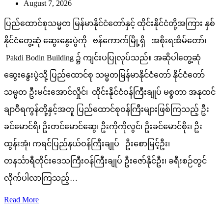
August 7, 2026
ပြည်ထောင်စုသမ္မတ မြန်မာနိုင်ငံတော်နှင့် ထိုင်းနိုင်ငံတို့အကြား နှစ်
နိုင်ငံတွေ့ဆုံ ဆွေးနွေးပွဲကို ဗန်ကောက်မြို့ရှိ အစိုးရအိမ်တော်၊
Pakdi Bodin Building ၌ ကျင်းပပြုလုပ်သည်။ အဆိုပါတွေ့ဆုံ
ဆွေးနွေးပွဲသို့ ပြည်ထောင်စု သမ္မတမြန်မာနိုင်ငံတော် နိုင်ငံတော်
သမ္မတ ဦးမင်းအောင်လှိုင်၊ ထိုင်းနိုင်ငံဝန်ကြီးချုပ် မစ္စတာ အနုထင်
ချာဝီရကွန်တို့နှင့်အတူ ပြည်ထောင်စုဝန်ကြီးများဖြစ်ကြသည့် ဦး
ခင်မောင်ရီ၊ ဦးတင်မောင်ဆွေ၊ ဦးကိုကိုလွင်၊ ဦးခင်မောင်စိုး၊ ဦး
ထွန်းအုံ၊ ကရင်ပြည်နယ်ဝန်ကြီးချုပ် ဦးစောမြင့်ဦး၊
တနင်္သာရီတိုင်းဒေသကြီးဝန်ကြီးချုပ် ဦးဇော်နိုင်ဦး၊ ခရီးစဉ်တွင်
လိုက်ပါလာကြသည့်…
Read More