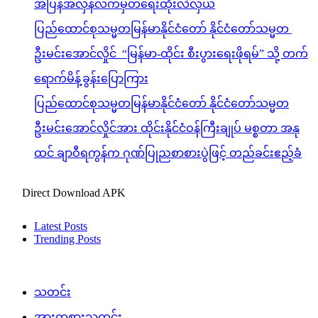
အပြန်အလှန်လက်မှတ်ရေးထိုးလဲလှယ်
ပြည်ထောင်စုသမ္မတမြန်မာနိုင်ငံတော် နိုင်ငံတော်သမ္မတ
ဦးမင်းအောင်လှိုင် “မြန်မာ-ထိုင်း စီးပွားရေးဖိုရမ်” သို့ တက်
ရောက်မိန့်ခွန်းပြောကြား
ပြည်ထောင်စုသမ္မတမြန်မာနိုင်ငံတော် နိုင်ငံတော်သမ္မတ
ဦးမင်းအောင်လှိုင်အား ထိုင်းနိုင်ငံဝန်ကြီးချုပ် မစ္စတာ အနု
ထင် ချာဝီရကွန်က ဂုဏ်ပြုညစာစားပွဲဖြင့် တည်ခင်းဧည့်ခံ
Direct Download APK
Latest Posts
Trending Posts
သတင်း
အားကစားသတင်း