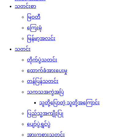
သတင်းစာ
မြဝတီ
ကြေးမုံ
မြန်မာ့အလင်း
သတင်း
တိုက်ပွဲသတင်း
ထောက်ခံအားပေးမှု
တန်ပြန်သတင်း
သကသအကွဲအပြဲ
သူတို့ပြောတဲ့ သူတို့အကြောင်း
ပြည်သူ့အကျိုးပြု
ပျော်ပွဲရွှင်ပွဲ
အားကစားသတင်း