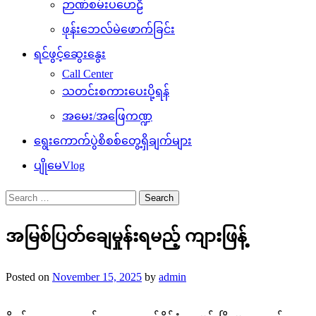
ဉာဏ်စမ်းပဟေဠိ
ဖုန်းဘေလ်မဲဖောက်ခြင်း
ရင်ဖွင့်ဆွေးနွေး
Call Center
သတင်းစကားပေးပို့ရန်
အမေး/အဖြေကဏ္ဍ
ရွေးကောက်ပွဲစိစစ်တွေ့ရှိချက်များ
ပျိုမေVlog
Search
for:
အမြစ်ပြတ်ချေမှုန်းရမည့် ကျားဖြန့်
Posted on
November 15, 2025
by
admin