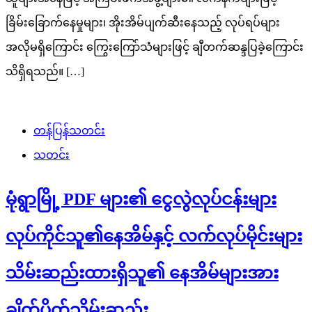
ခြိမ်းခြောက်နေမှုများ၊ အိုးအိမ်ပျက်ဆီးနေသည့် လုပ်ရပ်များ
အလိုမရှိကြောင်း ကြွေးကြော်သံများဖြင့် ချီတက်ဆန္ဒပြခဲ့ကြောင်း
သိရှိရသည်။ […]
တန်ပြန်သတင်း
သတင်း
မုံရွာမြို့ PDF များ၏ ငွေလွဲလုပ်ငန်းများ
လုပ်ကိုင်သူ၏နေအိမ်နှင့် လက်လုပ်မိုင်းများ
သိမ်းဆည်းထားရှိသူ၏ နေအိမ်များအား
ချိတ်ပိတ်သိမ်းဆည်း