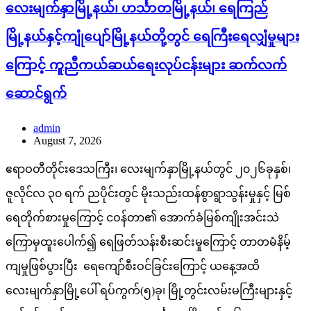
လေးမျက်နှာမြို့နယ်၊ ဟင်္သာတမြို့နယ်၊ ရေကြည်
မြို့နယ်နှင့်ကျုံပျော်မြို့နယ်တို့တွင် ရေကြီးရေလျှံမှုများ
ကြောင့် ကူညီကယ်ဆယ်ရေးလုပ်ငန်းများ ဆက်လက်
ဆောင်ရွက်
admin
August 7, 2026
ဧရာဝတီတိုင်းဒေသကြီး၊ လေးမျက်နှာမြို့နယ်တွင် ၂၀၂၆ခုနှစ်၊
ဇူလိုင်လ ၃၀ ရက် ညပိုင်းတွင် မိုးသည်းထန်စွာရွာသွန်းမှုနှင့် မြစ်
ရေတိုက်စားမှုကြောင့် ငဝန်တာ၏ အောက်ခံမြစ်ကျိုးအင်းသဲ
ကြောမှထူးပေါက်၍ ရေဖြတ်သန်းစီးဆင်းမှုကြောင့် တာတမံနိမ့်
ကျမှုဖြစ်ပွားပြီး ရေကျော်စီးဝင်ခြင်းကြောင့် ယနေ့အထိ
လေးမျက်နှာမြို့ပေါ် ရပ်ကွက်(၅)ခု၊ မြို့တွင်းလမ်းမကြီးများနှင့်