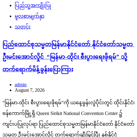
ပြည်သူ့အကျိုးပြု
မူလစာမျက်နှာ
သတင်း
ပြည်ထောင်စုသမ္မတမြန်မာနိုင်ငံတော် နိုင်ငံတော်သမ္မတ
ဦးမင်းအောင်လှိုင် “မြန်မာ-ထိုင်း စီးပွားရေးဖိုရမ်” သို့
တက်ရောက်မိန့်ခွန်းပြောကြား
admin
August 7, 2026
“မြန်မာ-ထိုင်း စီးပွားရေးဖိုရမ်”ကို ယနေ့မွန်းလွဲပိုင်းတွင် ထိုင်းနိုင်ငံ၊
ဗန်ကောက်မြို့ရှိ Queen Sirikit National Convention Center ၌
ကျင်းပပြုလုပ်ရာ ပြည်ထောင်စုသမ္မတမြန်မာနိုင်ငံတော် နိုင်ငံတော်
သမ္မတ ဦးမင်းအောင်လှိုင် တက်ရောက်ချီးမြှင့်ပြီး နှစ်နိုင်ငံ