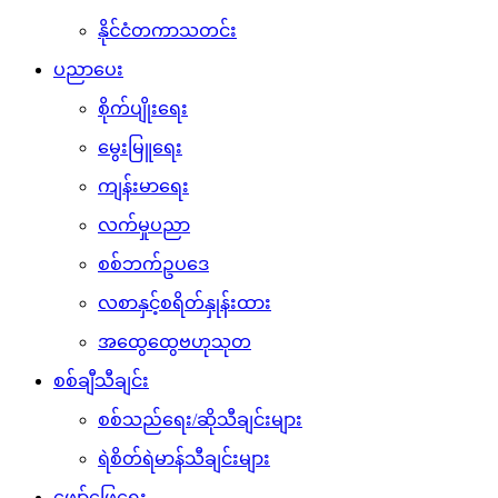
နိုင်ငံတကာသတင်း
ပညာပေး
စိုက်ပျိုးရေး
မွေးမြူရေး
ကျန်းမာရေး
လက်မှုပညာ
စစ်ဘက်ဥပဒေ
လစာနှင့်စရိတ်နှုန်းထား
အထွေထွေဗဟုသုတ
စစ်ချီသီချင်း
စစ်သည်ရေး/ဆိုသီချင်းများ
ရဲစိတ်ရဲမာန်သီချင်းများ
ဖျော်ဖြေရေး