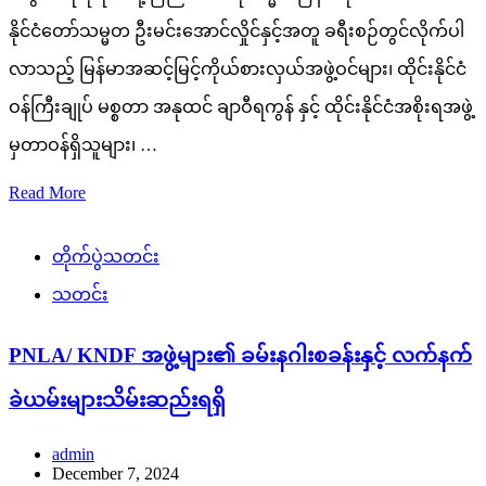
နိုင်ငံတော်သမ္မတ ဦးမင်းအောင်လှိုင်နှင့်အတူ ခရီးစဉ်တွင်လိုက်ပါ
လာသည့် မြန်မာအဆင့်မြင့်ကိုယ်စားလှယ်အဖွဲ့ဝင်များ၊ ထိုင်းနိုင်ငံ
ဝန်ကြီးချုပ် မစ္စတာ အနုထင် ချာဝီရကွန် နှင့် ထိုင်းနိုင်ငံအစိုးရအဖွဲ့
မှတာဝန်ရှိသူများ၊ …
Read More
တိုက်ပွဲသတင်း
သတင်း
PNLA/ KNDF အဖွဲ့များ၏ ခမ်းနဂါးစခန်းနှင့် လက်နက်
ခဲယမ်းများသိမ်းဆည်းရရှိ
admin
December 7, 2024