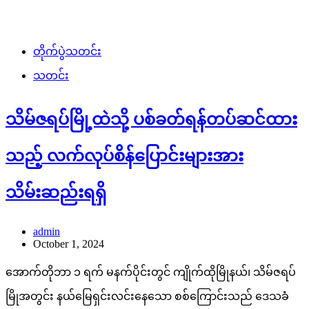
တိုက်ပွဲသတင်း
သတင်း
သိမ်ဇရပ်မြို့ထဲသို့ ပစ်ခတ်ရန်တပ်ဆင်ထား
သည့် လက်လုပ်စိန်ပြောင်းများအား
သိမ်းဆည်းရရှိ
admin
October 1, 2024
အောက်တိုဘာ ၁ ရက် မနက်ပိုင်းတွင် ကျိုက်ထိုမြိုနယ်၊ သိမ်ဇရပ်
မြိုအတွင်း နယ်မြေရှင်းလင်းနေသော စစ်ကြောင်းသည် ဒေသခံ