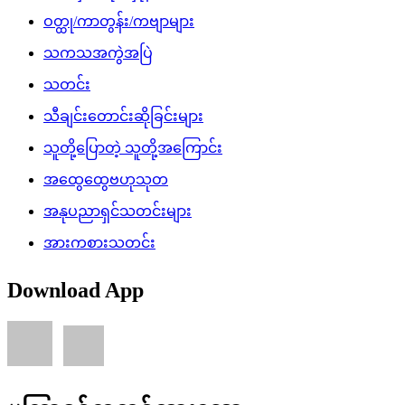
ဝတ္ထု/ကာတွန်း/ကဗျာများ
သကသအကွဲအပြဲ
သတင်း
သီချင်းတောင်းဆိုခြင်းများ
သူတို့ပြောတဲ့ သူတို့အကြောင်း
အထွေထွေဗဟုသုတ
အနုပညာရှင်သတင်းများ
အားကစားသတင်း
Download App