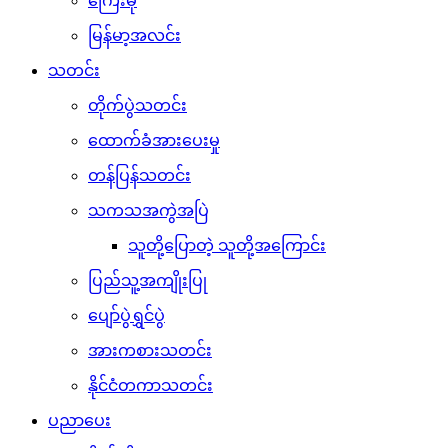
ကြေးမုံ
မြန်မာ့အလင်း
သတင်း
တိုက်ပွဲသတင်း
ထောက်ခံအားပေးမှု
တန်ပြန်သတင်း
သကသအကွဲအပြဲ
သူတို့ပြောတဲ့ သူတို့အကြောင်း
ပြည်သူ့အကျိုးပြု
ပျော်ပွဲရွှင်ပွဲ
အားကစားသတင်း
နိုင်ငံတကာသတင်း
ပညာပေး