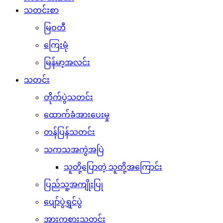
သတင်းစာ
မြဝတီ
ကြေးမုံ
မြန်မာ့အလင်း
သတင်း
တိုက်ပွဲသတင်း
ထောက်ခံအားပေးမှု
တန်ပြန်သတင်း
သကသအကွဲအပြဲ
သူတို့ပြောတဲ့ သူတို့အကြောင်း
ပြည်သူ့အကျိုးပြု
ပျော်ပွဲရွှင်ပွဲ
အားကစားသတင်း