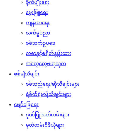
စိုက်ပျိုးရေး
မွေးမြူရေး
ကျန်းမာရေး
လက်မှုပညာ
စစ်ဘက်ဥပဒေ
လစာနှင့်စရိတ်နှုန်းထား
အထွေထွေဗဟုသုတ
စစ်ချီသီချင်း
စစ်သည်ရေး/ဆိုသီချင်းများ
ရဲစိတ်ရဲမာန်သီချင်းများ
ဖျော်ဖြေရေး
ဂုဏ်ပြုဇာတ်လမ်းများ
မှတ်တမ်းဗီဒီယိုများ