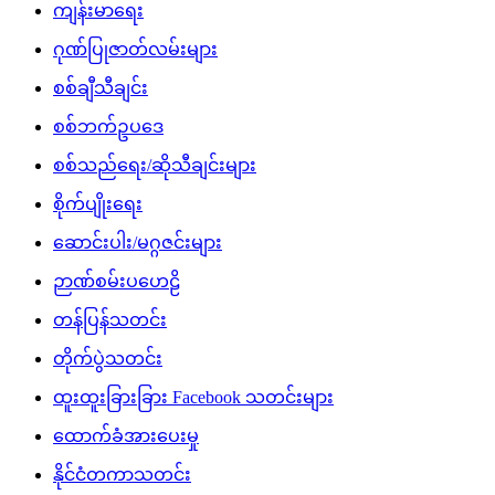
ကျန်းမာရေး
ဂုဏ်ပြုဇာတ်လမ်းများ
စစ်ချီသီချင်း
စစ်ဘက်ဥပဒေ
စစ်သည်ရေး/ဆိုသီချင်းများ
စိုက်ပျိုးရေး
ဆောင်းပါး/မဂ္ဂဇင်းများ
ဉာဏ်စမ်းပဟေဠိ
တန်ပြန်သတင်း
တိုက်ပွဲသတင်း
ထူးထူးခြားခြား Facebook သတင်းများ
ထောက်ခံအားပေးမှု
နိုင်ငံတကာသတင်း