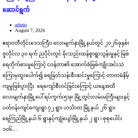
ဆောင်ရွက်
admin
August 7, 2026
ဧရာဝတီတိုင်းဒေသကြီး၊ လေးမျက်နှာမြို့နယ်တွင် ၂၀၂၆ခုနှစ်၊
ဇူလိုင်လ ၃၀ ရက် ညပိုင်းတွင် မိုးသည်းထန်စွာရွာသွန်းမှုနှင့် မြစ်
ရေတိုက်စားမှုကြောင့် ငဝန်တာ၏ အောက်ခံမြစ်ကျိုးအင်းသဲ
ကြောမှထူးပေါက်၍ ရေဖြတ်သန်းစီးဆင်းမှုကြောင့် တာတမံနိမ့်
ကျမှုဖြစ်ပွားပြီး ရေကျော်စီးဝင်ခြင်းကြောင့် ယနေ့အထိ
လေးမျက်နှာမြို့ပေါ် ရပ်ကွက်(၅)ခု၊ မြို့တွင်းလမ်းမကြီးများနှင့်
ပတ်ဝန်းကျင်ကျေးရွာ ၇၂ ရွာ၊ ဟင်္သာတ မြို့နယ် ၂၆ ရွာ၊
ရေကြည်မြို့နယ် ၆ ရွာနှင့်ကျုံပျော်မြို့နယ် ၂ ရွာ ၊ စုစုပေါင်း
၁၀၆…