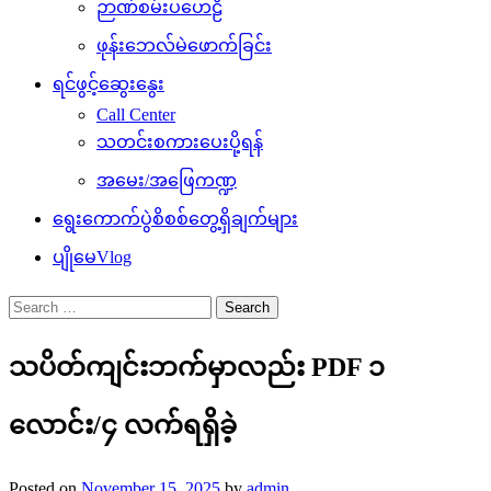
ဉာဏ်စမ်းပဟေဠိ
ဖုန်းဘေလ်မဲဖောက်ခြင်း
ရင်ဖွင့်ဆွေးနွေး
Call Center
သတင်းစကားပေးပို့ရန်
အမေး/အဖြေကဏ္ဍ
ရွေးကောက်ပွဲစိစစ်တွေ့ရှိချက်များ
ပျိုမေVlog
Search
for:
သပိတ်ကျင်းဘက်မှာလည်း PDF ၁
လောင်း/၄ လက်ရရှိခဲ့
Posted on
November 15, 2025
by
admin