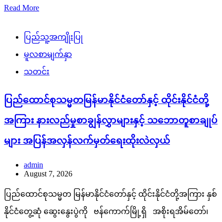
Read More
ပြည်သူ့အကျိုးပြု
မူလစာမျက်နှာ
သတင်း
ပြည်ထောင်စုသမ္မတမြန်မာနိုင်ငံတော်နှင့် ထိုင်းနိုင်ငံတို့
အကြား နားလည်မှုစာချွန်လွှာများနှင့် သဘောတူစာချုပ်
များ အပြန်အလှန်လက်မှတ်ရေးထိုးလဲလှယ်
admin
August 7, 2026
ပြည်ထောင်စုသမ္မတ မြန်မာနိုင်ငံတော်နှင့် ထိုင်းနိုင်ငံတို့အကြား နှစ်
နိုင်ငံတွေ့ဆုံ ဆွေးနွေးပွဲကို ဗန်ကောက်မြို့ရှိ အစိုးရအိမ်တော်၊