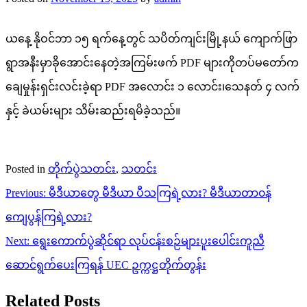
ယနေ့ နိုဝင်ဘာ ၁၅ ရက်နေ့တွင် သပိတ်ကျင်းမြို့နယ် ကျောက်ဖြာ
ရွာအနီးမှာခိုအောင်းနေတဲ့အကြမ်းဖက် PDF များကိုတပ်မတော်က
ချေမှုန်းရှင်းလင်းခဲ့ရာ PDF အလောင်း ၁ လောင်း၊သေနတ် ၄ လက်
နှင့် ခဲယမ်းများ သိမ်းဆည်းရမိခဲ့သည်။
Posted in
တိုက်ပွဲသတင်း
,
သတင်း
Post
Previous:
မီဒီယာတွေ မီဒီယာ ပီသကြရဲ့လား? မီဒီယာတာ၀န်
navigation
ကျေပွန်ကြရဲ့လား?
Next:
ရွေးကောက်ပွဲဆိုင်ရာ လုပ်ငန်းစဉ်များပူးပေါင်းကူညီ
ဆောင်ရွက်ပေးကြရန် UEC ဥက္ကဋ္ဌတိုက်တွန်း
Related Posts