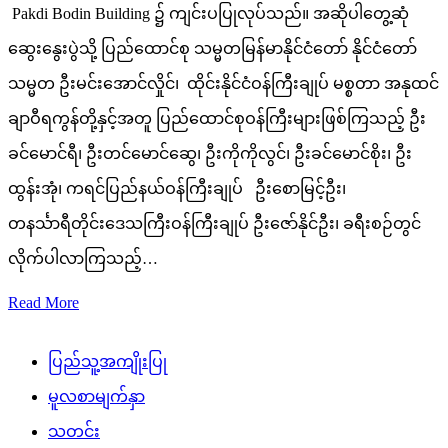
Pakdi Bodin Building ၌ ကျင်းပပြုလုပ်သည်။ အဆိုပါတွေ့ဆုံ
ဆွေးနွေးပွဲသို့ ပြည်ထောင်စု သမ္မတမြန်မာနိုင်ငံတော် နိုင်ငံတော်
သမ္မတ ဦးမင်းအောင်လှိုင်၊ ထိုင်းနိုင်ငံဝန်ကြီးချုပ် မစ္စတာ အနုထင်
ချာဝီရကွန်တို့နှင့်အတူ ပြည်ထောင်စုဝန်ကြီးများဖြစ်ကြသည့် ဦး
ခင်မောင်ရီ၊ ဦးတင်မောင်ဆွေ၊ ဦးကိုကိုလွင်၊ ဦးခင်မောင်စိုး၊ ဦး
ထွန်းအုံ၊ ကရင်ပြည်နယ်ဝန်ကြီးချုပ် ဦးစောမြင့်ဦး၊
တနင်္သာရီတိုင်းဒေသကြီးဝန်ကြီးချုပ် ဦးဇော်နိုင်ဦး၊ ခရီးစဉ်တွင်
လိုက်ပါလာကြသည့်…
Read More
ပြည်သူ့အကျိုးပြု
မူလစာမျက်နှာ
သတင်း