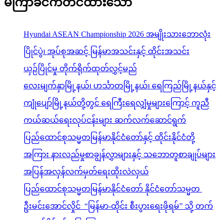
မကြာခင်ကတင်ထားသော
Hyundai ASEAN Championship 2026 အမျိုးသားဘောလုံး
ပြိုင်ပွဲ၊ အုပ်စုအဆင့် မြန်မာအသင်းနှင့် ထိုင်းအသင်း
ယှဉ်ပြိုင်မှု တိုက်ရိုက်ထုတ်လွှင့်မည်
လေးမျက်နှာမြို့နယ်၊ ဟင်္သာတမြို့နယ်၊ ရေကြည်မြို့နယ်နှင့်
ကျုံပျော်မြို့နယ်တို့တွင် ရေကြီးရေလျှံမှုများကြောင့် ကူညီ
ကယ်ဆယ်ရေးလုပ်ငန်းများ ဆက်လက်ဆောင်ရွက်
ပြည်ထောင်စုသမ္မတမြန်မာနိုင်ငံတော်နှင့် ထိုင်းနိုင်ငံတို့
အကြား နားလည်မှုစာချွန်လွှာများနှင့် သဘောတူစာချုပ်များ
အပြန်အလှန်လက်မှတ်ရေးထိုးလဲလှယ်
ပြည်ထောင်စုသမ္မတမြန်မာနိုင်ငံတော် နိုင်ငံတော်သမ္မတ
ဦးမင်းအောင်လှိုင် “မြန်မာ-ထိုင်း စီးပွားရေးဖိုရမ်” သို့ တက်