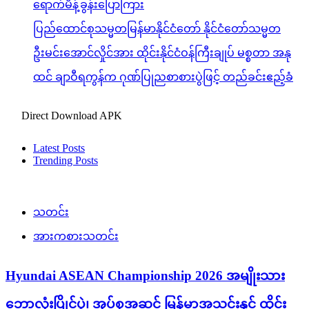
ရောက်မိန့်ခွန်းပြောကြား
ပြည်ထောင်စုသမ္မတမြန်မာနိုင်ငံတော် နိုင်ငံတော်သမ္မတ
ဦးမင်းအောင်လှိုင်အား ထိုင်းနိုင်ငံဝန်ကြီးချုပ် မစ္စတာ အနု
ထင် ချာဝီရကွန်က ဂုဏ်ပြုညစာစားပွဲဖြင့် တည်ခင်းဧည့်ခံ
Direct Download APK
Latest Posts
Trending Posts
သတင်း
အားကစားသတင်း
Hyundai ASEAN Championship 2026 အမျိုးသား
ဘောလုံးပြိုင်ပွဲ၊ အုပ်စုအဆင့် မြန်မာအသင်းနှင့် ထိုင်း