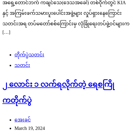
အရှေ့တောင်ဘက် ကချင်သေ(ဒေသအခေါ်) တစ်ဝိုက်တွင် KIA
နှင့် အကြမ်းဖက်သမားပူးပေါင်းအဖွဲ့များ လှုပ်ရှားနေကြောင်း
သတင်းအရ တပ်မတော်စစ်ကြောင်းမှ လုံခြုံရေးတပ်ဖွဲ့ဝင်များက
[…]
တိုက်ပွဲသတင်း
သတင်း
၂ လောင်း ၁ လက်ရလိုက်တဲ့ ရေစကြို
ကတိုက်ပွဲ
အေးခင်
March 19, 2024