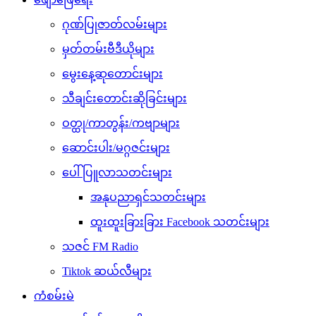
ဂုဏ်ပြုဇာတ်လမ်းများ
မှတ်တမ်းဗီဒီယိုများ
မွေးနေ့ဆုတောင်းများ
သီချင်းတောင်းဆိုခြင်းများ
ဝတ္ထု/ကာတွန်း/ကဗျာများ
ဆောင်းပါး/မဂ္ဂဇင်းများ
ပေါ်ပြူလာသတင်းများ
အနုပညာရှင်သတင်းများ
ထူးထူးခြားခြား Facebook သတင်းများ
သဇင် FM Radio
Tiktok ဆယ်လီများ
ကံစမ်းမဲ