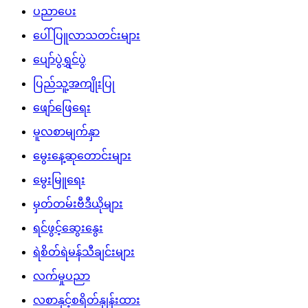
ပညာပေး
ပေါ်ပြူလာသတင်းများ
ပျော်ပွဲရွှင်ပွဲ
ပြည်သူ့အကျိုးပြု
ဖျော်ဖြေရေး
မူလစာမျက်နှာ
မွေးနေ့ဆုတောင်းများ
မွေးမြူရေး
မှတ်တမ်းဗီဒီယိုများ
ရင်ဖွင့်ဆွေးနွေး
ရဲစိတ်ရဲမန်သီချင်းများ
လက်မှုပညာ
လစာနှင့်စရိတ်နှုန်းထား