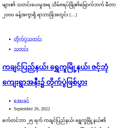
များ၏ သတင်းပေးမှုအရ သိမ်ဇရပ်မြို၏မြောက်ဘက် မီတာ
၂၀၀၀ ခန့်အကွာရှိ ရာဘာခြံအတွင်း […]
တိုက်ပွဲသတင်း
သတင်း
ကချင်ပြည်နယ်၊ ရွှေကူမြို့နယ်၊ ဇင့်ဘုံ
ကျေးရွာအနီး၌ တိုက်ပွဲဖြစ်ပွား
အေးခင်
September 26, 2022
စက်တင်ဘာ ၂၅ ရက် ကချင်ပြည်နယ်၊ ရွှေကူမြို့နယ်၏