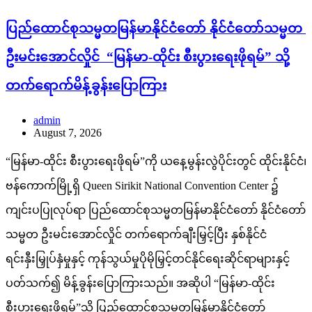
ပြည်ထောင်စုသမ္မတမြန်မာနိုင်ငံတော် နိုင်ငံတော်သမ္မတ
ဦးမင်းအောင်လှိုင် “မြန်မာ-ထိုင်း စီးပွားရေးဖိုရမ်” သို့
တက်ရောက်မိန့်ခွန်းပြောကြား
admin
August 7, 2026
“မြန်မာ-ထိုင်း စီးပွားရေးဖိုရမ်”ကို ယနေ့မွန်းလွဲပိုင်းတွင် ထိုင်းနိုင်ငံ၊
ဗန်ကောက်မြို့ရှိ Queen Sirikit National Convention Center ၌
ကျင်းပပြုလုပ်ရာ ပြည်ထောင်စုသမ္မတမြန်မာနိုင်ငံတော် နိုင်ငံတော်
သမ္မတ ဦးမင်းအောင်လှိုင် တက်ရောက်ချီးမြှင့်ပြီး နှစ်နိုင်ငံ
ရင်းနှီးမြှုပ်နှံမှုနှင့် ကုန်သွယ်မှုပိုမိုမြှင့်တင်နိုင်ရေးဆိုင်ရာများနှင့်
ပတ်သက်၍ မိန့်ခွန်းပြောကြားသည်။ အဆိုပါ “မြန်မာ-ထိုင်း
စီးပွားရေးဖိုရမ်”သို့ ပြည်ထောင်စုသမ္မတမြန်မာနိုင်ငံတော်