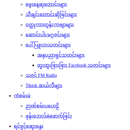
မွေးနေ့ဆုတောင်းများ
သီချင်းတောင်းဆိုခြင်းများ
ဝတ္ထု/ကာတွန်း/ကဗျာများ
ဆောင်းပါး/မဂ္ဂဇင်းများ
ပေါ်ပြူလာသတင်းများ
အနုပညာရှင်သတင်းများ
ထူးထူးခြားခြား Facebook သတင်းများ
သဇင် FM Radio
Tiktok ဆယ်လီများ
ကံစမ်းမဲ
ဉာဏ်စမ်းပဟေဠိ
ဖုန်းဘေလ်မဲဖောက်ခြင်း
ရင်ဖွင့်ဆွေးနွေး