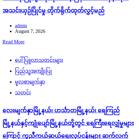
အသင်းယှဉ်ပြိုင်မှု တိုက်ရိုက်ထုတ်လွှင့်မည်
admin
August 7, 2026
Read More
ပေါ်ပြူလာသတင်းများ
ပြည်သူ့အကျိုးပြု
မူလစာမျက်နှာ
သတင်း
လေးမျက်နှာမြို့နယ်၊ ဟင်္သာတမြို့နယ်၊ ရေကြည်
မြို့နယ်နှင့်ကျုံပျော်မြို့နယ်တို့တွင် ရေကြီးရေလျှံမှုများ
ကြောင့် ကူညီကယ်ဆယ်ရေးလုပ်ငန်းများ ဆက်လက်