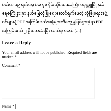
မတ်လ ၁၉ ရက်နေ့၊ မကွေးကိုင်းတိုင်းဒေသကြီး ပခုက္ကူမြို့နယ်
ရေစကြိုနားမှာ နယ်မြေလုံခြုံရေးဆောင်ရွက်နေတဲ့ လုံခြုံရေးအဖွဲ့
ဝင်များနဲ့ PDF အကြမ်းဖက်အဖွဲ့များထိတွေ့မှုဖြစ်ပွားခဲ့ရာ PDF
အကြမ်းဖက် ၂ ဦးသေဆုံးပြီး လက်နက်ငယ် […]
Leave a Reply
Your email address will not be published.
Required fields are
marked
*
Comment
*
Name
*