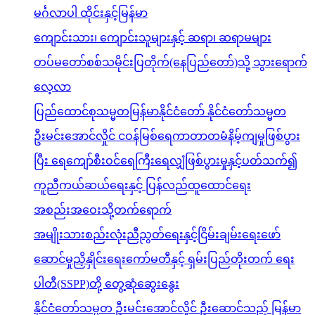
မင်္ဂလာပါ ထိုင်းနှင့်မြန်မာ
ကျောင်းသား၊ ကျောင်းသူများနှင့် ဆရာ၊ ဆရာမများ
တပ်မတော်စစ်သမိုင်းပြတိုက်(နေပြည်တော်)သို့ သွားရောက်
လေ့လာ
ပြည်ထောင်စုသမ္မတမြန်မာနိုင်ငံတော် နိုင်ငံတော်သမ္မတ
ဦးမင်းအောင်လှိုင် ငဝန်မြစ်ရေကာတာတမံနိမ့်ကျမှုဖြစ်ပွား
ပြီး ရေကျော်စီးဝင်ရေကြီးရေလျှံဖြစ်ပွားမှုနှင့်ပတ်သက်၍
ကူညီကယ်ဆယ်ရေးနှင့် ပြန်လည်ထူထောင်ရေး
အစည်းအဝေးသို့တက်ရောက်
အမျိုးသားစည်းလုံးညီညွတ်ရေးနှင့်ငြိမ်းချမ်းရေးဖော်
ဆောင်မှုညှိနှိုင်းရေးကော်မတီနှင့် ရှမ်းပြည်တိုးတက် ရေး
ပါတီ(SSPP)တို့ တွေ့ဆုံဆွေးနွေး
နိုင်ငံတော်သမ္မတ ဦးမင်းအောင်လှိုင် ဦးဆောင်သည့် မြန်မာ