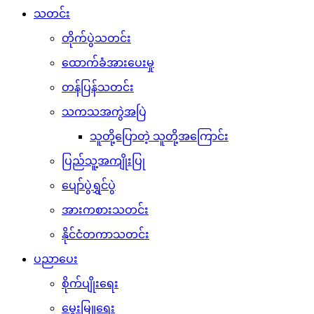
သတင်း
တိုက်ပွဲသတင်း
ထောက်ခံအားပေးမှု
တန်ပြန်သတင်း
သကသအကွဲအပြဲ
သူတို့ပြောတဲ့ သူတို့အကြောင်း
ပြည်သူ့အကျိုးပြု
ပျော်ပွဲရွှင်ပွဲ
အားကစားသတင်း
နိုင်ငံတကာသတင်း
ပညာပေး
စိုက်ပျိုးရေး
မွေးမြူရေး