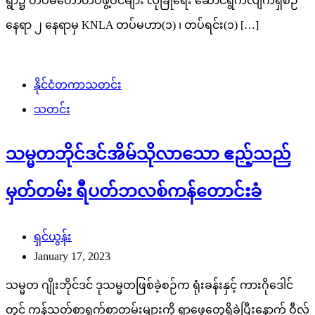
ရွာ၌ တပ်မတော်တပ်ဖွဲ့ဝင်များ လုံခြုံရေး ဆောင်ရွက်လျက်ရှိစဉ်
နေရာ ၂ နေရာမှ KNLA တပ်မဟာ(၁) ၊ တပ်ရင်း(၁) […]
နိုင်ငံတကာသတင်း
သတင်း
သမ္မတဘိုင်ဒင်အိမ်သိုလာသော ဧည့်သည်
မှတ်တမ်း ရီပတ်ဘလစ်ကန်တောင်းခံ
ရှင်ယွန်း
January 17, 2023
သမ္မတ ဂျိုးဘိုင်ဒင် ဒုသမ္မတဖြစ်ခဲ့စဉ်က ရုံးခန်းနှင့် ကားဂိုဒေါင်
တွင် ကန့်သတ်စာရွက်စာတမ်းများကို ရှာဖွေတွေ့ရှိခဲ့ပြီးနောက် ဝီလ်