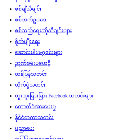
စစ်ချီသီချင်း
စစ်ဘက်ဥပဒေ
စစ်သည်ရေး/ဆိုသီချင်းများ
စိုက်ပျိုးရေး
ဆောင်းပါး/မဂ္ဂဇင်းများ
ဉာဏ်စမ်းပဟေဠိ
တန်ပြန်သတင်း
တိုက်ပွဲသတင်း
ထူးထူးခြားခြား Facebook သတင်းများ
ထောက်ခံအားပေးမှု
နိုင်ငံတကာသတင်း
ပညာပေး