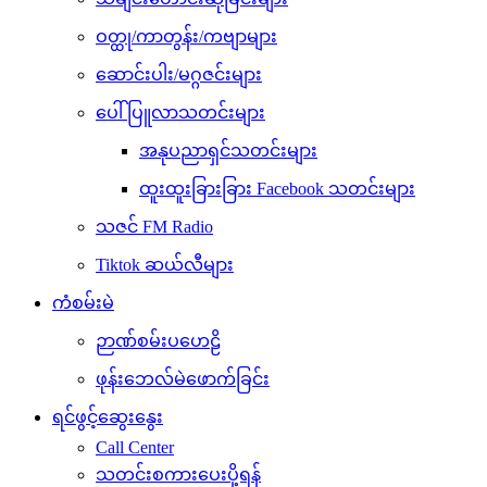
ဝတ္ထု/ကာတွန်း/ကဗျာများ
ဆောင်းပါး/မဂ္ဂဇင်းများ
ပေါ်ပြူလာသတင်းများ
အနုပညာရှင်သတင်းများ
ထူးထူးခြားခြား Facebook သတင်းများ
သဇင် FM Radio
Tiktok ဆယ်လီများ
ကံစမ်းမဲ
ဉာဏ်စမ်းပဟေဠိ
ဖုန်းဘေလ်မဲဖောက်ခြင်း
ရင်ဖွင့်ဆွေးနွေး
Call Center
သတင်းစကားပေးပို့ရန်