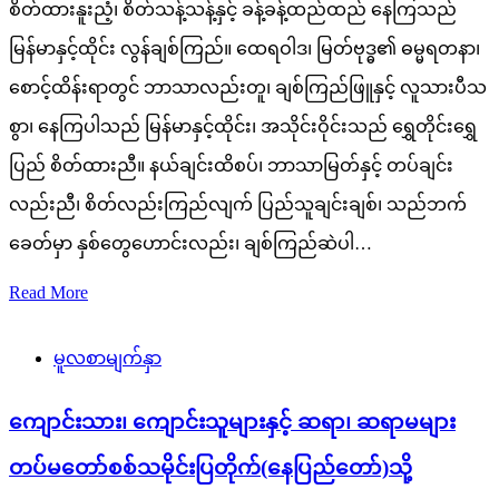
စိတ်ထားနူးညံ့၊ စိတ်သန့်သန့်နှင့် ခန့်ခန့်ထည်ထည် နေကြသည်
မြန်မာနှင့်ထိုင်း လွန်ချစ်ကြည်။ ထေရဝါဒ၊ မြတ်ဗုဒ္ဓ၏ ဓမ္မရတနာ၊
စောင့်ထိန်းရာတွင် ဘာသာလည်းတူ၊ ချစ်ကြည်ဖြူနှင့် လူသားပီသ
စွာ၊ နေကြပါသည် မြန်မာနှင့်ထိုင်း၊ အသိုင်းဝိုင်းသည် ရွှေတိုင်းရွှေ
ပြည် စိတ်ထားညီ။ နယ်ချင်းထိစပ်၊ ဘာသာမြတ်နှင့် တပ်ချင်း
လည်းညီ၊ စိတ်လည်းကြည်လျက် ပြည်သူချင်းချစ်၊ သည်ဘက်
ခေတ်မှာ နှစ်တွေဟောင်းလည်း၊ ချစ်ကြည်ဆဲပါ…
Read More
မူလစာမျက်နှာ
ကျောင်းသား၊ ကျောင်းသူများနှင့် ဆရာ၊ ဆရာမများ
တပ်မတော်စစ်သမိုင်းပြတိုက်(နေပြည်တော်)သို့