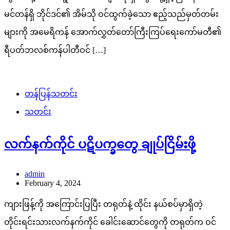
မင်တန်ရှိ ဘိုင်ဒင်၏ အိမ်သို ဝင်ထွက်ခဲ့သော ဧည့်သည်မှတ်တမ်း
များကို အမေရိကန် အောက်လွှတ်တော်ကြီးကြပ်ရေးကော်မတီ၏
ရီပတ်ဘလစ်ကန်ပါတီဝင် […]
တန်ပြန်သတင်း
သတင်း
လက်နက်ကိုင် ပဋိပက္ခတွေ ချုပ်ငြိမ်းဖို့
admin
February 4, 2024
ကျားဖြန့်ကို အကြောင်းပြပြီး တရုတ်နဲ့ ထိုင်း နယ်စပ်မှာရှိတဲ့
တိုင်းရင်းသားလက်နက်ကိုင် ခေါင်းဆောင်တွေကို တရုတ်က ဝင်