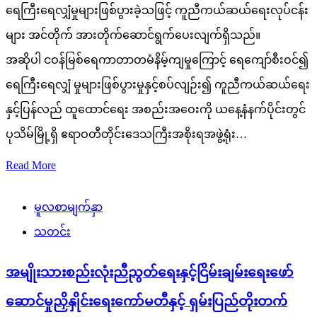
ရေကြီးရေလျှံမှုများဖြစ်ပွားခဲ့သဖြင့် ကူညီကယ်ဆယ်ရေးလုပ်ငန်း
များ အင်တိုက် အားတိုက်ဆောင်ရွက်ပေးလျက်ရှိသည်။
အဆိုပါ ငဝန်မြစ်ရေကာတာတမံနိမ့်ကျမှုကြောင့် ရေကျော်စီးဝင်၍
ရေကြီးရေလျှံ မှုများဖြစ်ပွားမှုနှင့်စပ်လျဉ်း၍ ကူညီကယ်ဆယ်ရေး
နှင့်ပြန်လည် ထူထောင်ရေး အစည်းအဝေးကို ယနေ့နံနက်ပိုင်းတွင်
ပုသိမ်မြို့ရှိ ဧရာဝတီတိုင်းဒေသကြီးအစိုးရအဖွဲ့ရုံး…
Read More
မူလစာမျက်နှာ
သတင်း
အမျိုးသားစည်းလုံးညီညွတ်ရေးနှင့်ငြိမ်းချမ်းရေးဖော်
ဆောင်မှုညှိနှိုင်းရေးကော်မတီနှင့် ရှမ်းပြည်တိုးတက်