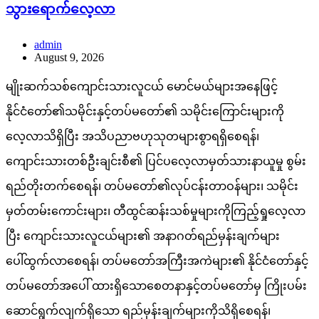
သွားရောက်လေ့လာ
admin
August 9, 2026
မျိုးဆက်သစ်ကျောင်းသားလူငယ် မောင်မယ်များအနေဖြင့်
နိုင်ငံတော်၏သမိုင်းနှင့်တပ်မတော်၏ သမိုင်းကြောင်းများကို
လေ့လာသိရှိပြီး အသိပညာဗဟုသုတများစွာရရှိစေရန်၊
ကျောင်းသားတစ်ဦးချင်းစီ၏ ပြင်ပလေ့လာမှတ်သားနာယူမှု စွမ်း
ရည်တိုးတက်စေရန်၊ တပ်မတော်၏လုပ်ငန်းတာဝန်များ၊ သမိုင်း
မှတ်တမ်းကောင်းများ၊ တီထွင်ဆန်းသစ်မှုများကိုကြည့်ရှုလေ့လာ
ပြီး ကျောင်းသားလူငယ်များ၏ အနာဂတ်ရည်မှန်းချက်များ
ပေါ်ထွက်လာစေရန်၊ တပ်မတော်အကြီးအကဲများ၏ နိုင်ငံတော်နှင့်
တပ်မတော်အပေါ် ထားရှိသောစေတနာနှင့်တပ်မတော်မှ ကြိုးပမ်း
ဆောင်ရွက်လျက်ရှိသော ရည်မှန်းချက်များကိုသိရှိစေရန်၊