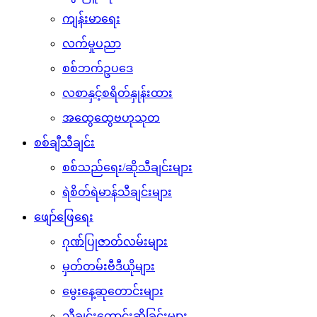
ကျန်းမာရေး
လက်မှုပညာ
စစ်ဘက်ဥပဒေ
လစာနှင့်စရိတ်နှုန်းထား
အထွေထွေဗဟုသုတ
စစ်ချီသီချင်း
စစ်သည်ရေး/ဆိုသီချင်းများ
ရဲစိတ်ရဲမာန်သီချင်းများ
ဖျော်ဖြေရေး
ဂုဏ်ပြုဇာတ်လမ်းများ
မှတ်တမ်းဗီဒီယိုများ
မွေးနေ့ဆုတောင်းများ
သီချင်းတောင်းဆိုခြင်းများ