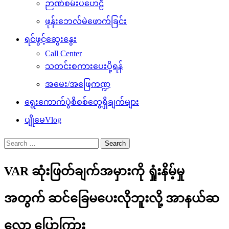
ဉာဏ်စမ်းပဟေဠိ
ဖုန်းဘေလ်မဲဖောက်ခြင်း
ရင်ဖွင့်ဆွေးနွေး
Call Center
သတင်းစကားပေးပို့ရန်
အမေး/အဖြေကဏ္ဍ
ရွေးကောက်ပွဲစိစစ်တွေ့ရှိချက်များ
ပျိုမေVlog
Search
for:
VAR ဆုံးဖြတ်ချက်အမှားကို ရှုံးနိမ့်မှု
အတွက် ဆင်ခြေမပေးလိုဘူးလို့ အာနယ်ဆ
လော့ ပြောကြား