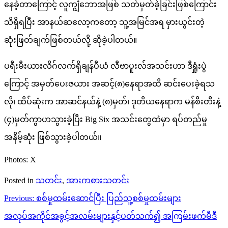
နေခဲ့တာကြောင့် လူကျွံဘောအဖြစ် သတ်မှတ်ခဲ့ခြင်းဖြစ်ကြောင်း
သိရှိရပြီး အာနယ်ဆလော့ကတော့ သူ့အမြင်အရ မှားယွင်းတဲ့
ဆုံးဖြတ်ချက်ဖြစ်တယ်လို့ ဆိုခဲ့ပါတယ်။
ပရီးမီးယားလိဂ်လက်ရှိချန်ပီယံ လီဗာပူးလ်အသင်းဟာ ဒီရှုံးပွဲ
ကြောင့် အမှတ်ပေးဇယား အဆင့်(၈)နေရာအထိ ဆင်းပေးခဲ့ရသ
လို၊ ထိပ်ဆုံးက အာဆင်နယ်နဲ့ (၈)မှတ်၊ ဒုတိယနေရာက မန်စီးတီးနဲ့
(၄)မှတ်ကွာဟသွားခဲ့ပြီး Big Six အသင်းတွေထဲမှာ ရပ်တည်မှု
အနိမ့်ဆုံး ဖြစ်သွားခဲ့ပါတယ်။
Photos: X
Posted in
သတင်း
,
အားကစားသတင်း
Post
Previous:
စစ်မှုထမ်းဆောင်ပြီး ပြည်သူ့စစ်မှုထမ်းများ
navigation
အလုပ်အကိုင်အခွင့်အလမ်းများနှင့်ပတ်သက်၍ အကြမ်းဖက်မီဒီ