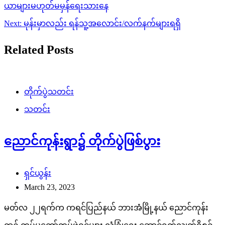
ယာများမဟုတ်မမှန်ရေးသားနေ
Next:
မုန်းမှာလည်း ရန်သူ့အလောင်း/လက်နက်များရရှိ
Related Posts
တိုက်ပွဲသတင်း
သတင်း
ညောင်ကုန်းရွာ၌ တိုက်ပွဲဖြစ်ပွား
ရှင်ယွန်း
March 23, 2023
မတ်လ ၂၂ရက်က ကရင်ပြည်နယ် ဘားအံမြို့နယ် ညောင်ကုန်း