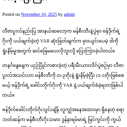
Posted on
November 10, 2025
by
admin
လီဗာပူးလ်နည်းပြ အာနယ်ဆလော့က မန်စီးတီးနဲ့ပွဲမှာ ဗန်ဒိုက်ရဲ့
ဂိုးကို ပယ်ဖျက်ခဲ့တဲ့ VAR ဆုံးဖြတ်ချက်က မှားယွင်းပေမဲ့ ဒါကို
ရှုံးနိမ့်မှုအတွက် ဆင်ခြေမပေးလိုဘူးလို့ ပြောကြားခဲ့ပါတယ်။
တနင်္ဂနွေနေ့က ယှဉ်ပြိုင်ကစားခဲ့တဲ့ ပရီးမီးယားလိဂ်ပွဲစဉ်မှာ လီဗာ
ပူးလ်အသင်းဟာ မန်စီးတီကို (၀-၃)ဂိုးနဲ့ ရှုံးနိမ့်ခဲ့ပြီး (၁-၁)ဂိုးဖြစ်စေ
မယ့် ဗန်ဒိုက်ရဲ့ ခေါင်းတိုက်ဂိုးကို VAR နဲ့ ပယ်ဖျက်ခံခဲ့ရတာဖြစ်ပါ
တယ်။
ဗန်ဒိုက်ခေါင်းတိုက်ဂိုးသွင်းချိန် လူကျွံအနေအထားမှာ ရှိနေတဲ့ ရော
ဘတ်ဆန်က မန်စီးတီးဂိုးသမား ဒွန်နာရမ်မာရဲ့ မြင်ကွင်းကို ကွယ်