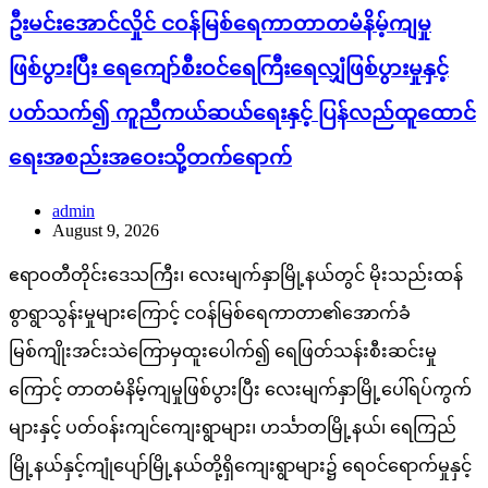
ဦးမင်းအောင်လှိုင် ငဝန်မြစ်ရေကာတာတမံနိမ့်ကျမှု
ဖြစ်ပွားပြီး ရေကျော်စီးဝင်ရေကြီးရေလျှံဖြစ်ပွားမှုနှင့်
ပတ်သက်၍ ကူညီကယ်ဆယ်ရေးနှင့် ပြန်လည်ထူထောင်
ရေးအစည်းအဝေးသို့တက်ရောက်
admin
August 9, 2026
ဧရာဝတီတိုင်းဒေသကြီး၊ လေးမျက်နှာမြို့နယ်တွင် မိုးသည်းထန်
စွာရွာသွန်းမှုများကြောင့် ငဝန်မြစ်ရေကာတာ၏အောက်ခံ
မြစ်ကျိုးအင်းသဲကြောမှထူးပေါက်၍ ရေဖြတ်သန်းစီးဆင်းမှု
ကြောင့် တာတမံနိမ့်ကျမှုဖြစ်ပွားပြီး လေးမျက်နှာမြို့ပေါ်ရပ်ကွက်
များနှင့် ပတ်ဝန်းကျင်ကျေးရွာများ၊ ဟင်္သာတမြို့နယ်၊ ရေကြည်
မြို့နယ်နှင့်ကျုံပျော်မြို့နယ်တို့ရှိကျေးရွာများ၌ ရေဝင်ရောက်မှုနှင့်