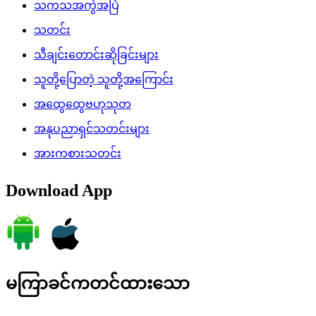
သကသအကွဲအပြဲ
သတင်း
သီချင်းတောင်းဆိုခြင်းများ
သူတို့ပြောတဲ့ သူတို့အကြောင်း
အထွေထွေဗဟုသုတ
အနုပညာရှင်သတင်းများ
အားကစားသတင်း
Download App
မကြာခင်ကတင်ထားသော