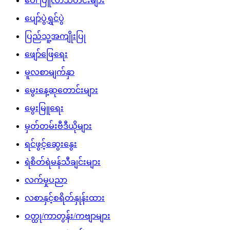
ပေါ်ပြူလာသတင်းများ
ပျော်ပွဲရွှင်ပွဲ
ပြည်သူ့အကျိုးပြု
ဖျော်ဖြေရေး
မူလစာမျက်နှာ
မွေးနေ့ဆုတောင်းများ
မွေးမြူရေး
မှတ်တမ်းဗီဒီယိုများ
ရင်ဖွင့်ဆွေးနွေး
ရဲစိတ်ရဲမန်သီချင်းများ
လက်မှုပညာ
လစာနှင့်စရိတ်နှုန်းထား
ဝတ္ထု/ကာတွန်း/ကဗျာများ