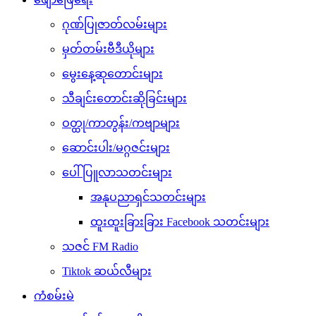
ဂုဏ်ပြုဇာတ်လမ်းများ
မှတ်တမ်းဗီဒီယိုများ
မွေးနေ့ဆုတောင်းများ
သီချင်းတောင်းဆိုခြင်းများ
ဝတ္ထု/ကာတွန်း/ကဗျာများ
ဆောင်းပါး/မဂ္ဂဇင်းများ
ပေါ်ပြူလာသတင်းများ
အနုပညာရှင်သတင်းများ
ထူးထူးခြားခြား Facebook သတင်းများ
သဇင် FM Radio
Tiktok ဆယ်လီများ
ကံစမ်းမဲ