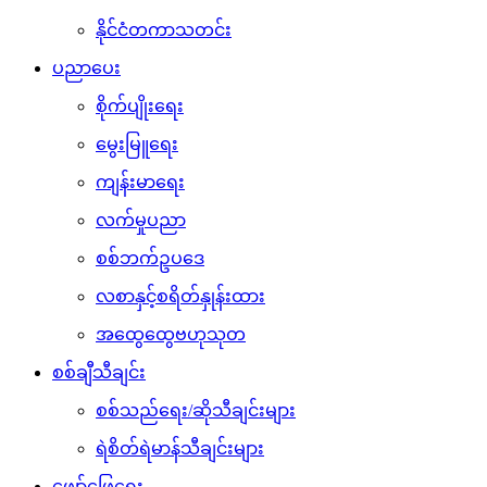
နိုင်ငံတကာသတင်း
ပညာပေး
စိုက်ပျိုးရေး
မွေးမြူရေး
ကျန်းမာရေး
လက်မှုပညာ
စစ်ဘက်ဥပဒေ
လစာနှင့်စရိတ်နှုန်းထား
အထွေထွေဗဟုသုတ
စစ်ချီသီချင်း
စစ်သည်ရေး/ဆိုသီချင်းများ
ရဲစိတ်ရဲမာန်သီချင်းများ
ဖျော်ဖြေရေး