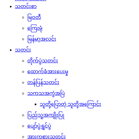
သတင်းစာ
မြဝတီ
ကြေးမုံ
မြန်မာ့အလင်း
သတင်း
တိုက်ပွဲသတင်း
ထောက်ခံအားပေးမှု
တန်ပြန်သတင်း
သကသအကွဲအပြဲ
သူတို့ပြောတဲ့ သူတို့အကြောင်း
ပြည်သူ့အကျိုးပြု
ပျော်ပွဲရွှင်ပွဲ
အားကစားသတင်း