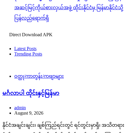
အဆင့်မြင့်ကိုယ်စားလှယ်အဖွဲ့ ထိုင်းနိုင်ငံမှ မြန်မာနိုင်ငံသို့
ပြန်လည်ရောက်ရှိ
Direct Download APK
Latest Posts
Trending Posts
ဝတ္ထု/ကာတွန်း/ကဗျာများ
မင်္ဂလာပါ ထိုင်းနှင့်မြန်မာ
admin
August 9, 2026
နိုင်ငံအချင်းချင်း၊ ချစ်ကြည်ရင်းတွင် ရင်တွင်းမှာရှိ၊ အသိတရား