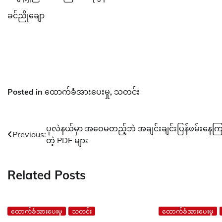
ခင်ညိုချော
Posted in
ထောက်ခံအားပေးမှု
,
သတင်း
Post
ပုလဲနယ်မှာ အဝေမတည့်ဘဲ အချင်းချင်းပြန်ဖမ်းနေက
Previous:
တဲ့ PDF များ
navigation
Related Posts
ထောက်ခံအားပေးမှု
သတင်း
ထောက်ခံအားပေးမှု