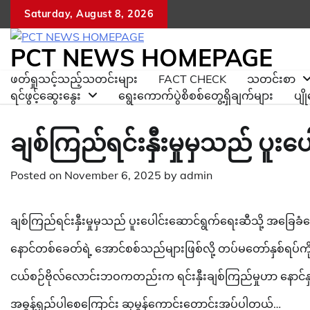
Skip
Saturday, August 8, 2026
to
content
PCT NEWS HOMEPAGE
ဖတ်ရှုသင့်သည့်သတင်းများ
FACT CHECK
သတင်းစာ
ရင်ဖွင့်ဆွေးနွေး
ရွေးကောက်ပွဲစိစစ်တွေ့ရှိချက်များ
ပျ
ချစ်ကြည်ရင်းနှီးမှုမှသည် ပူးပ
Posted on
November 6, 2025
by
admin
ချစ်ကြည်ရင်းနှီးမှုမှသည် ပူးပေါင်းဆောင်ရွက်ရေးဆီသို့ အခြေခ
နောင်တစ်ခေတ်ရဲ့ အောင်စစ်သည်များဖြစ်လို့ တပ်မတော်နှစ်ရပ်ကို 
ငယ်စဉ်ဗိုလ်လောင်းဘဝကတည်းက ရင်းနှီးချစ်ကြည်မှုဟာ နောင်နှစ
အဓွန့်ရှည်ပါစေကြောင်း ဆုမွန်ကောင်းတောင်းအပ်ပါတယ်…