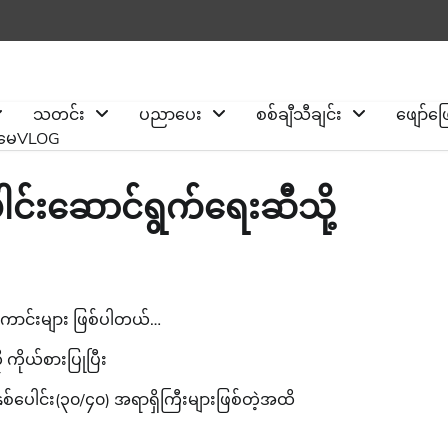
သတင်း
ပညာပေး
စစ်ချီသီချင်း
ဖျော်ဖ
ိုမေVLOG
ေါင်းဆောင်ရွက်ရေးဆီသို့
ံကောင်းများ ဖြစ်ပါတယ်…
ကိုယ်စားပြုပြီး
်ပေါင်း(၃၀/၄၀) အရာရှိကြီးများဖြစ်တဲ့အထိ