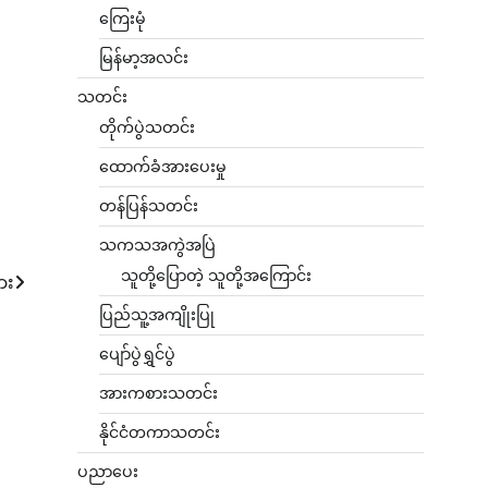
ကြေးမုံ
မြန်မာ့အလင်း
သတင်း
တိုက်ပွဲသတင်း
ထောက်ခံအားပေးမှု
တန်ပြန်သတင်း
သကသအကွဲအပြဲ
သူတို့ပြောတဲ့ သူတို့အကြောင်း
ား
ပြည်သူ့အကျိုးပြု
ပျော်ပွဲရွှင်ပွဲ
အားကစားသတင်း
နိုင်ငံတကာသတင်း
ပညာပေး