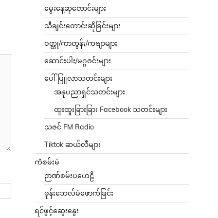
မွေးနေ့ဆုတောင်းများ
သီချင်းတောင်းဆိုခြင်းများ
ဝတ္ထု/ကာတွန်း/ကဗျာများ
ဆောင်းပါး/မဂ္ဂဇင်းများ
ပေါ်ပြူလာသတင်းများ
အနုပညာရှင်သတင်းများ
ထူးထူးခြားခြား Facebook သတင်းများ
သဇင် FM Radio
Tiktok ဆယ်လီများ
ကံစမ်းမဲ
ဉာဏ်စမ်းပဟေဠိ
ဖုန်းဘေလ်မဲဖောက်ခြင်း
ရင်ဖွင့်ဆွေးနွေး