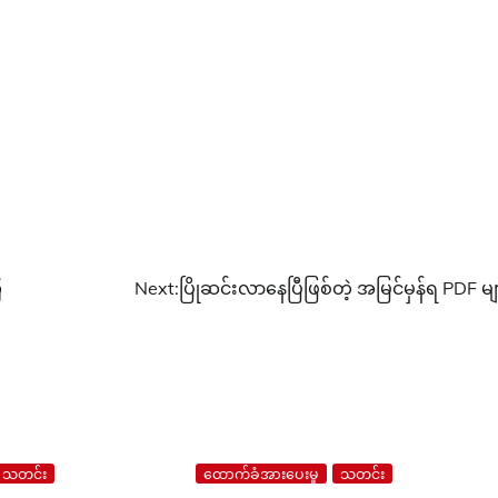
ြ
Next:
ပြိုဆင်းလာနေပြီဖြစ်တဲ့ အမြင်မှန်ရ PDF မျ
သတင်း
ထောက်ခံအားပေးမှု
သတင်း