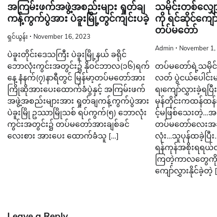
အကြမ်းဖက်အဖွဲ့အစည်းများ ရှုတ်ချ
သမိုင်းတစ်လျ
ကန့်ကွက်ပွဲအား ပဲခူးမြို့တွင်ကျင်းပခဲ့
ကို ရင်ဆိုင်ကျော်လ
တပ်မတော်
ရှင်ယွန်း
November 16, 2023
Admin
November 1,
ပဲခူးတိုင်းဒေသကြီး ပဲခူးမြို့နယ် ခရိုင်
ဘောလုံးကွင်းအတွင်း၌ နိုဝင်ဘာလ(၁၆)ရက်
တပ်မတော်ရဲ့သမိုင်း
နေ့ နံနက်(၇)နာရီတွင် မြန်မာ့တပ်မတော်အား
လတ် ပွဲငယ်ပေါင်းမျာ
ကြိုဆိုအားပေးထောက်ခံပွဲနှင့် အကြမ်းဖက်
ရ၊ကျော်လွှားခဲ့ရပြီ
အဖွဲ့အစည်းများအား ရှုတ်ချကန့်ကွက်ပွဲအား
မုန်တိုင်းကထန်ထ
ပဲခူးမြို ဥဿာမြိုသစ် ရပ်ကွက်(၅) ဘောလုံး
င့်မဖြစ်သေးတဲ့…အ
ကွင်းအတွင်း၌ တပ်မတော်အားချစ်ခင်
တပ်မတော်လေးအဆင်
လေးစား အားပေး ထောက်ခံသူ […]
လုံး…သူပုန်ထခဲ့ပြ
ရန်ကုန်အစိုးရရယ်လို
ကြတဲ့ကာလတွေကိုတ
ကျော်လွှားနိုင်ခဲ့တဲ့ 
Leave a Reply