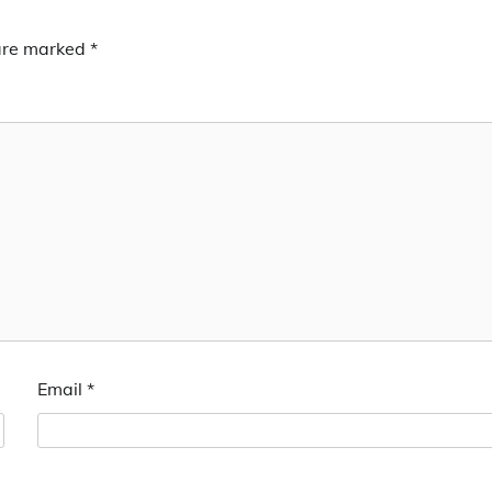
 are marked
*
Email
*