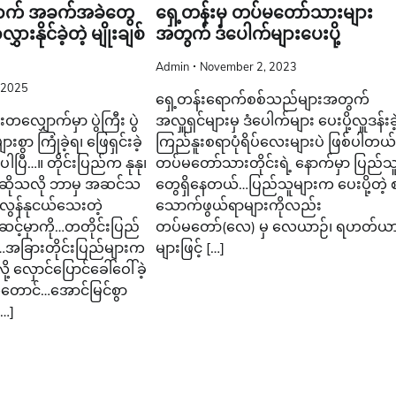
ှောက် အခက်အခဲတွေ
ရှေ့တန်းမှ တပ်မတော်သားများ
ွှားနိုင်ခဲ့တဲ့ မျိုးချစ်
အတွက် ဒံပေါက်များပေးပို့
Admin
November 2, 2023
 2025
ရှေ့တန်းရောက်စစ်သည်များအတွက်
တလျှောက်မှာ ပွဲကြီး ပွဲ
အလှူရှင်များမှ ဒံပေါက်များ ပေးပို့လှူဒန်းခဲ
းစွာ ကြုံခဲ့ရ၊ ဖြေရှင်းခဲ့
ကြည်နူးစရာပုံရိပ်လေးများပဲ ဖြစ်ပါတယ်
းပါပြီ…။ တိုင်းပြည်က နုနု၊
တပ်မတော်သားတိုင်းရဲ့ နောက်မှာ ပြည်သ
န်ဆိုသလို ဘာမှ အဆင်သ
တွေရှိနေတယ်…ပြည်သူများက ပေးပို့တဲ့ 
လွန်နုငယ်သေးတဲ့
သောက်ဖွယ်ရာများကိုလည်း
့မှာကို…တတိုင်းပြည်
တပ်မတော်(လေ) မှ လေယာဉ်၊ ရဟတ်ယာ
ီး…အခြားတိုင်းပြည်များက
များဖြင့် […]
့ လှောင်ပြောင်ခေါ်ဝေါ်ခဲ့
ောင်…အောင်မြင်စွာ
[…]