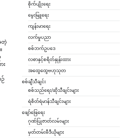
စိုက်ပျိုးရေး
မွေးမြူရေး
ကျန်းမာရေး
လက်မှုပညာ
့တဲ့
စစ်ဘက်ဥပဒေ
။
ူ
လစာနှင့်စရိတ်နှုန်းထား
စား
အထွေထွေဗဟုသုတ
ဉ်
စစ်ချီသီချင်း
စစ်သည်ရေး/ဆိုသီချင်းများ
ရဲစိတ်ရဲမာန်သီချင်းများ
ဖျော်ဖြေရေး
ဂုဏ်ပြုဇာတ်လမ်းများ
မှတ်တမ်းဗီဒီယိုများ