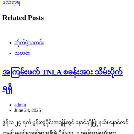
ဒဏ်ရာရ
Related Posts
တိုက်ပွဲသတင်း
သတင်း
အကြမ်းဖက် TNLA စခန်းအား သိမ်းပိုက်
ရရှိ
admin
June 24, 2025
ဇွန်လ ၂၄ ရက် မွန်းလွဲပိုင်းအချိန်တွင် နောင်ချိုမြို့နယ်၊ နောင်လင်
ရွာနှင့် နောင်အောင်ရွာအနီးရှိ ပွိုင့်-၁၁၂၁ စခန်းကုန်းတို့အား