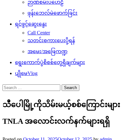
ဉာဏ်စမ်းပဟေဠိ
ဖုန်းဘေလ်မဲဖောက်ခြင်း
ရင်ဖွင့်ဆွေးနွေး
Call Center
သတင်းစကားပေးပို့ရန်
အမေး/အဖြေကဏ္ဍ
ရွေးကောက်ပွဲစိစစ်တွေ့ရှိချက်များ
ပျိုမေVlog
Search
for:
သီပေါမြို့ကိုသိမ်းမယ့်စစ်ကြောင်းများ
TNLA အလောင်းလက်နက်များရရှိ
Posted on
October 11, 2025
October 12, 2025
by
admin