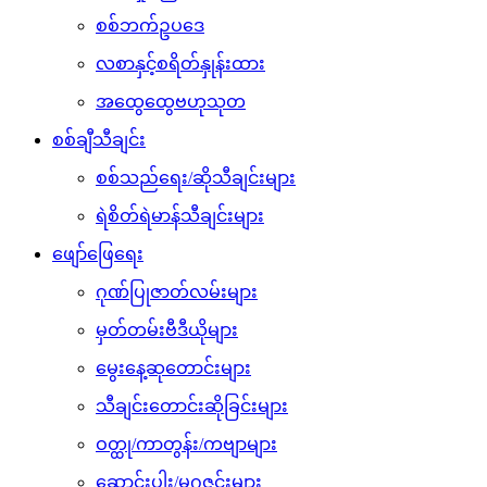
စစ်ဘက်ဥပဒေ
လစာနှင့်စရိတ်နှုန်းထား
အထွေထွေဗဟုသုတ
စစ်ချီသီချင်း
စစ်သည်ရေး/ဆိုသီချင်းများ
ရဲစိတ်ရဲမာန်သီချင်းများ
ဖျော်ဖြေရေး
ဂုဏ်ပြုဇာတ်လမ်းများ
မှတ်တမ်းဗီဒီယိုများ
မွေးနေ့ဆုတောင်းများ
သီချင်းတောင်းဆိုခြင်းများ
ဝတ္ထု/ကာတွန်း/ကဗျာများ
ဆောင်းပါး/မဂ္ဂဇင်းများ