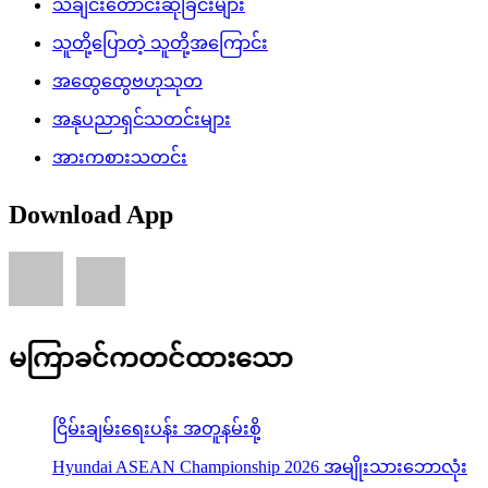
သီချင်းတောင်းဆိုခြင်းများ
သူတို့ပြောတဲ့ သူတို့အကြောင်း
အထွေထွေဗဟုသုတ
အနုပညာရှင်သတင်းများ
အားကစားသတင်း
Download App
မကြာခင်ကတင်ထားသော
ငြိမ်းချမ်းရေးပန်း အတူနမ်းစို့
Hyundai ASEAN Championship 2026 အမျိုးသားဘောလုံး