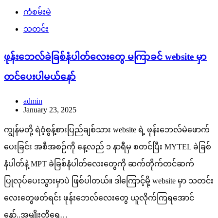
ကံစမ်းမဲ
သတင်း
ဖုန်းဘေလ်ခဲခြစ်နံပါတ်လေးတွေ မကြာခင် website မှာ
တင်ပေးပါမယ်နော်
admin
January 23, 2025
ကျွန်မတို့ ရဲဝံ့စွန့်စားပြည်ချစ်သား website ရဲ့ ဖုန်းဘေလ်မဲဖောက်
ပေးခြင်း အစီအစဉ်ကို နေ့လည် ၁ နာရီမှ စတင်ပြီး MYTEL ခဲခြစ်
နံပါတ်နဲ့ MPT ခဲခြစ်နံပါတ်လေးတွေကို ဆက်တိုက်တင်ဆက်
ပြုလုပ်ပေးသွားမှာပဲ ဖြစ်ပါတယ်။ ဒါကြောင့်မို့ website မှာ သတင်း
လေးတွေဖတ်ရင်း ဖုန်းဘေလ်လေးတွေ ယူလိုက်ကြရအောင်
နော်..အမျိုးတို့ရေ…