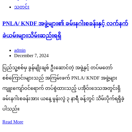
သတင်း
PNLA/ KNDF အဖွဲ့များ၏ ခမ်းနဂါးစခန်းနှင့် လက်နက်
ခဲယမ်းများသိမ်းဆည်းရရှိ
admin
December 7, 2024
ပြည်သူ့စစ်မှ ခွန်မျိုးချစ် ဦးဆောင်တဲ့ အဖွဲ့နှင့် တပ်မတော်
စစ်ကြောင်းများသည် အကြမ်းဖက် PNLA/ KNDF အဖွဲ့များ
ကျူးကျော်ဝင်ရောက် တပ်စွဲထားသည့် ပအိုဝ်းဒေသအတွင်းရှိ
ခမ်းနဂါးစခန်းအား ယနေ့ မွန်းလွဲ ၃ နာရီ ခန့်တွင် သိမ်းပိုက်ရရှိခဲ့
ပါသည်။
Read More