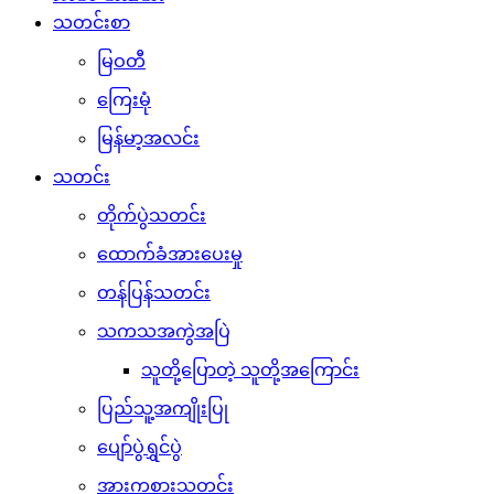
သတင်းစာ
မြဝတီ
ကြေးမုံ
မြန်မာ့အလင်း
သတင်း
တိုက်ပွဲသတင်း
ထောက်ခံအားပေးမှု
တန်ပြန်သတင်း
သကသအကွဲအပြဲ
သူတို့ပြောတဲ့ သူတို့အကြောင်း
ပြည်သူ့အကျိုးပြု
ပျော်ပွဲရွှင်ပွဲ
အားကစားသတင်း