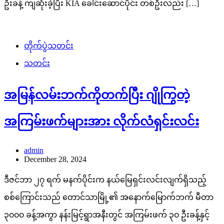
ဦးခန့် ကျဆုံးခဲ့ပြီး KIA ခေါင်းဆောင်ပိုင်း တစ်ဦးလည်း […]
တိုက်ပွဲသတင်း
သတင်း
အမြန်လမ်းဘက်ကိုတက်ပြီး ဂျိုကြွတဲ့
အကြမ်းဖက်များအား လိုက်လံရှင်းလင်း
admin
December 28, 2024
ဒီဇင်ဘာ ၂၇ ရက် မနက်ပိုင်းက နယ်မြေရှင်းလင်းလျက်ရှိသည့်
စစ်ကြောင်းသည် တောင်သာမြို့၏ အနောက်မြောက်ဘက် မီတာ
၃၀၀၀ ခန့်အကွာ နန်းမြင့်ရွာအနီးတွင် အကြမ်းဖက် ၃၀ ဦးခန့်နှင့်