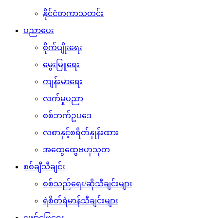
နိုင်ငံတကာသတင်း
ပညာပေး
စိုက်ပျိုးရေး
မွေးမြူရေး
ကျန်းမာရေး
လက်မှုပညာ
စစ်ဘက်ဥပဒေ
လစာနှင့်စရိတ်နှုန်းထား
အထွေထွေဗဟုသုတ
စစ်ချီသီချင်း
စစ်သည်ရေး/ဆိုသီချင်းများ
ရဲစိတ်ရဲမာန်သီချင်းများ
ဖျော်ဖြေရေး