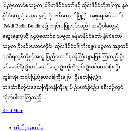
ပြည်ထောင်စုသမ္မတ မြန်မာနိုင်ငံတော်နှင့် ထိုင်းနိုင်ငံတို့အကြား နှစ်
နိုင်ငံတွေ့ဆုံ ဆွေးနွေးပွဲကို ဗန်ကောက်မြို့ရှိ အစိုးရအိမ်တော်၊
Pakdi Bodin Building ၌ ကျင်းပပြုလုပ်သည်။ အဆိုပါတွေ့ဆုံ
ဆွေးနွေးပွဲသို့ ပြည်ထောင်စု သမ္မတမြန်မာနိုင်ငံတော် နိုင်ငံတော်
သမ္မတ ဦးမင်းအောင်လှိုင်၊ ထိုင်းနိုင်ငံဝန်ကြီးချုပ် မစ္စတာ အနုထင်
ချာဝီရကွန်တို့နှင့်အတူ ပြည်ထောင်စုဝန်ကြီးများဖြစ်ကြသည့် ဦး
ခင်မောင်ရီ၊ ဦးတင်မောင်ဆွေ၊ ဦးကိုကိုလွင်၊ ဦးခင်မောင်စိုး၊ ဦး
ထွန်းအုံ၊ ကရင်ပြည်နယ်ဝန်ကြီးချုပ် ဦးစောမြင့်ဦး၊
တနင်္သာရီတိုင်းဒေသကြီးဝန်ကြီးချုပ် ဦးဇော်နိုင်ဦး၊ ခရီးစဉ်တွင်
လိုက်ပါလာကြသည့်…
Read More
တိုက်ပွဲသတင်း