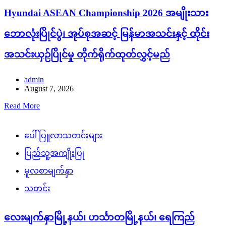
Hyundai ASEAN Championship 2026 အမျိုးသား
ဘောလုံးပြိုင်ပွဲ၊ အုပ်စုအဆင့် မြန်မာအသင်းနှင့် ထိုင်း
အသင်းယှဉ်ပြိုင်မှု တိုက်ရိုက်ထုတ်လွှင့်မည်
admin
August 7, 2026
Read More
ပေါ်ပြူလာသတင်းများ
ပြည်သူ့အကျိုးပြု
မူလစာမျက်နှာ
သတင်း
လေးမျက်နှာမြို့နယ်၊ ဟင်္သာတမြို့နယ်၊ ရေကြည်