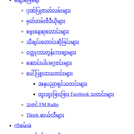
ဂုဏ်ပြုဇာတ်လမ်းများ
မှတ်တမ်းဗီဒီယိုများ
မွေးနေ့ဆုတောင်းများ
သီချင်းတောင်းဆိုခြင်းများ
ဝတ္ထု/ကာတွန်း/ကဗျာများ
ဆောင်းပါး/မဂ္ဂဇင်းများ
ပေါ်ပြူလာသတင်းများ
အနုပညာရှင်သတင်းများ
ထူးထူးခြားခြား Facebook သတင်းများ
သဇင် FM Radio
Tiktok ဆယ်လီများ
ကံစမ်းမဲ