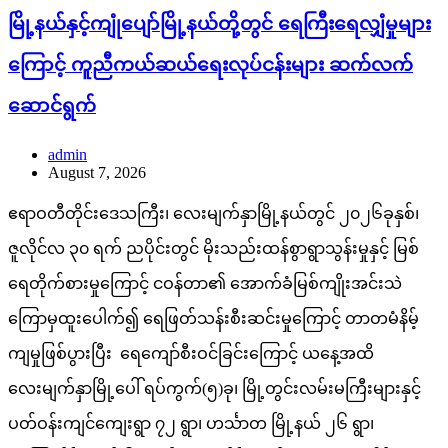
မြို့နယ်နှင့်ကျုံပျော်မြို့နယ်တို့တွင် ရေကြီးရေလျှံမှုများ
ကြောင့် ကူညီကယ်ဆယ်ရေးလုပ်ငန်းများ ဆက်လက်
ဆောင်ရွက်
admin
August 7, 2026
ဧရာဝတီတိုင်းဒေသကြီး၊ လေးမျက်နှာမြို့နယ်တွင် ၂၀၂၆ခုနှစ်၊
ဇူလိုင်လ ၃၀ ရက် ညပိုင်းတွင် မိုးသည်းထန်စွာရွာသွန်းမှုနှင့် မြစ်
ရေတိုက်စားမှုကြောင့် ငဝန်တာ၏ အောက်ခံမြစ်ကျိုးအင်းသဲ
ကြောမှထူးပေါက်၍ ရေဖြတ်သန်းစီးဆင်းမှုကြောင့် တာတမံနိမ့်
ကျမှုဖြစ်ပွားပြီး ရေကျော်စီးဝင်ခြင်းကြောင့် ယနေ့အထိ
လေးမျက်နှာမြို့ပေါ် ရပ်ကွက်(၅)ခု၊ မြို့တွင်းလမ်းမကြီးများနှင့်
ပတ်ဝန်းကျင်ကျေးရွာ ၇၂ ရွာ၊ ဟင်္သာတ မြို့နယ် ၂၆ ရွာ၊