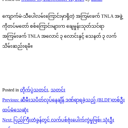
ကျောက်မဲ-သီပေါလမ်းကြောင်းမှာရှိတဲ့ အကြမ်းဖက် TNLA အဖွဲ့
ကိုတပ်မတော် စစ်ကြောင်းများက ချေမှုန်းသုတ်သင်ရာ
အကြမ်းဖက် TNLA အလောင် ၃ လောင်းနှင့် သေနတ် ၃ လက်
သိမ်းဆည်းရမိ။
Posted in
တိုက်ပွဲသတင်း
,
သတင်း
Post
Previous:
ဆီမီးသပိတ်လုပ်နေချိန် ဒဏ်ရာရခဲ့သည့် (BLDF)တစ်ဦး
navigation
ထပ်မံသေဆုံး
Next:
ပြည်ကြီးတံခွန်တွင် လက်ပစ်ဗုံးပေါက်ကွဲမှုဖြစ်၊ သုံးဦး