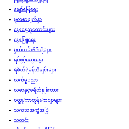
ဖျော်ဖြေရေး
မူလစာမျက်နှာ
မွေးနေ့ဆုတောင်းများ
မွေးမြူရေး
မှတ်တမ်းဗီဒီယိုများ
ရင်ဖွင့်ဆွေးနွေး
ရဲစိတ်ရဲမန်သီချင်းများ
လက်မှုပညာ
လစာနှင့်စရိတ်နှုန်းထား
ဝတ္ထု/ကာတွန်း/ကဗျာများ
သကသအကွဲအပြဲ
သတင်း