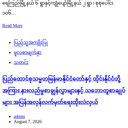
ရေကြည်မြို့နယ် ၆ ရွာနှင့်ကျုံပျော်မြို့နယ် ၂ ရွာ ၊ စုစုပေါင်း
၁၀၆…
Read More
ပြည်သူ့အကျိုးပြု
မူလစာမျက်နှာ
သတင်း
ပြည်ထောင်စုသမ္မတမြန်မာနိုင်ငံတော်နှင့် ထိုင်းနိုင်ငံတို့
အကြား နားလည်မှုစာချွန်လွှာများနှင့် သဘောတူစာချုပ်
များ အပြန်အလှန်လက်မှတ်ရေးထိုးလဲလှယ်
admin
August 7, 2026