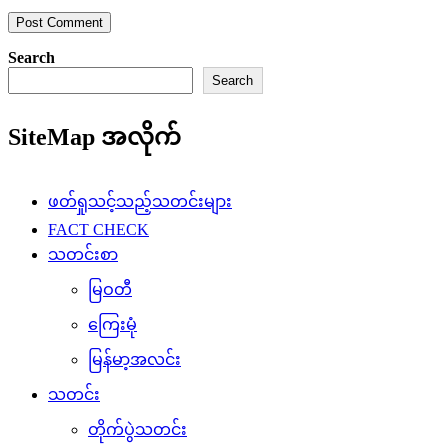
Search
Search
SiteMap အလိုက်
ဖတ်ရှုသင့်သည့်သတင်းများ
FACT CHECK
သတင်းစာ
မြဝတီ
ကြေးမုံ
မြန်မာ့အလင်း
သတင်း
တိုက်ပွဲသတင်း