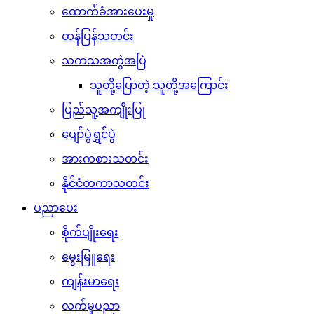
ထောက်ခံအားပေးမှု
တန်ပြန်သတင်း
သကသအကွဲအပြဲ
သူတို့ပြောတဲ့ သူတို့အကြောင်း
ပြည်သူ့အကျိုးပြု
ပျော်ပွဲရွှင်ပွဲ
အားကစားသတင်း
နိုင်ငံတကာသတင်း
ပညာပေး
စိုက်ပျိုးရေး
မွေးမြူရေး
ကျန်းမာရေး
လက်မှုပညာ