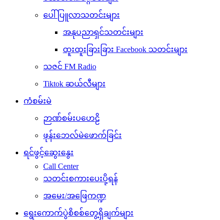
ပေါ်ပြူလာသတင်းများ
အနုပညာရှင်သတင်းများ
ထူးထူးခြားခြား Facebook သတင်းများ
သဇင် FM Radio
Tiktok ဆယ်လီများ
ကံစမ်းမဲ
ဉာဏ်စမ်းပဟေဠိ
ဖုန်းဘေလ်မဲဖောက်ခြင်း
ရင်ဖွင့်ဆွေးနွေး
Call Center
သတင်းစကားပေးပို့ရန်
အမေး/အဖြေကဏ္ဍ
ရွေးကောက်ပွဲစိစစ်တွေ့ရှိချက်များ