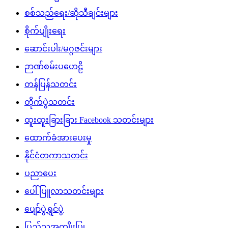
စစ်သည်ရေး/ဆိုသီချင်းများ
စိုက်ပျိုးရေး
ဆောင်းပါး/မဂ္ဂဇင်းများ
ဉာဏ်စမ်းပဟေဠိ
တန်ပြန်သတင်း
တိုက်ပွဲသတင်း
ထူးထူးခြားခြား Facebook သတင်းများ
ထောက်ခံအားပေးမှု
နိုင်ငံတကာသတင်း
ပညာပေး
ပေါ်ပြူလာသတင်းများ
ပျော်ပွဲရွှင်ပွဲ
ပြည်သူ့အကျိုးပြု