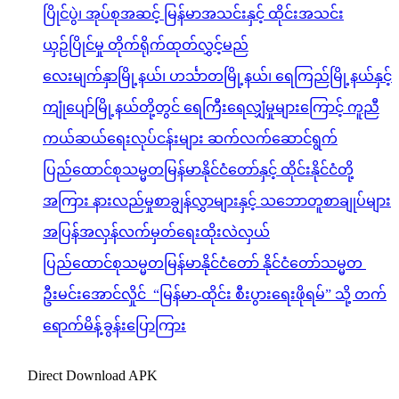
ပြိုင်ပွဲ၊ အုပ်စုအဆင့် မြန်မာအသင်းနှင့် ထိုင်းအသင်း
ယှဉ်ပြိုင်မှု တိုက်ရိုက်ထုတ်လွှင့်မည်
လေးမျက်နှာမြို့နယ်၊ ဟင်္သာတမြို့နယ်၊ ရေကြည်မြို့နယ်နှင့်
ကျုံပျော်မြို့နယ်တို့တွင် ရေကြီးရေလျှံမှုများကြောင့် ကူညီ
ကယ်ဆယ်ရေးလုပ်ငန်းများ ဆက်လက်ဆောင်ရွက်
ပြည်ထောင်စုသမ္မတမြန်မာနိုင်ငံတော်နှင့် ထိုင်းနိုင်ငံတို့
အကြား နားလည်မှုစာချွန်လွှာများနှင့် သဘောတူစာချုပ်များ
အပြန်အလှန်လက်မှတ်ရေးထိုးလဲလှယ်
ပြည်ထောင်စုသမ္မတမြန်မာနိုင်ငံတော် နိုင်ငံတော်သမ္မတ
ဦးမင်းအောင်လှိုင် “မြန်မာ-ထိုင်း စီးပွားရေးဖိုရမ်” သို့ တက်
ရောက်မိန့်ခွန်းပြောကြား
Direct Download APK