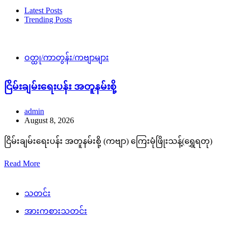
Latest Posts
Trending Posts
ဝတ္ထု/ကာတွန်း/ကဗျာများ
ငြိမ်းချမ်းရေးပန်း အတူနမ်းစို့
admin
August 8, 2026
ငြိမ်းချမ်းရေးပန်း အတူနမ်းစို့ (ကဗျာ) ကြေးမုံဖြိုးသန့်(ရွှေရတု)
Read More
သတင်း
အားကစားသတင်း