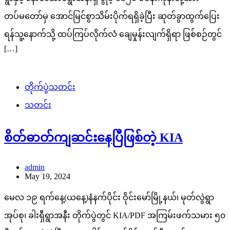
တပ်မတော်မှ အောင်မြင်စွာသိမ်းပိုက်ရရှိခဲ့ပြီး ဆုတ်ခွာထွက်ပြေး
ရန်သူ့နောက်သို့ ထပ်ကြပ်လိုက်လံ ချေမှုန်းလျက်ရှိရာ ဖြစ်စဉ်တွင်
[…]
တိုက်ပွဲသတင်း
သတင်း
စိတ်ဓာတ်ကျဆင်းနေပြီဖြစ်တဲ့ KIA
admin
May 19, 2024
မေလ ၁၉ ရက်နေ့(ယနေ့)နံနက်ပိုင်း ဝိုင်းမော်မြို့နယ်၊ မုတ်လွဲရွာ
အုပ်စု၊ ခါးရှီရွာအနီး တိုက်ပွဲတွင် KIA/PDF အကြမ်းဖက်သမား ၅၀