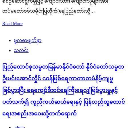
စီစဉ်ဆောင်ရွက်မှုဖြင့် ကျောင်းသား၊ ကျောင်းသူများအား
တပ်မတော်စစ်သမိုင်းပြတိုက်(နေပြည်တော်)သို့…
Read More
မူလစာမျက်နှာ
သတင်း
ပြည်ထောင်စုသမ္မတမြန်မာနိုင်ငံတော် နိုင်ငံတော်သမ္မတ
ဦးမင်းအောင်လှိုင် ငဝန်မြစ်ရေကာတာတမံနိမ့်ကျမှု
ဖြစ်ပွားပြီး ရေကျော်စီးဝင်ရေကြီးရေလျှံဖြစ်ပွားမှုနှင့်
ပတ်သက်၍ ကူညီကယ်ဆယ်ရေးနှင့် ပြန်လည်ထူထောင်
ရေးအစည်းအဝေးသို့တက်ရောက်
admin