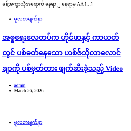
ခန့်အကွာသိုအရောက် နေရာ ၂ နေရာမှ AA […]
မူလစာမျက်နှာ
အစ္စရေးလေတပ်က ဟိုင်ဖာနှင့် ကာယတ်
တွင် ပစ်ခတ်နေသော ဟစ်ဇ်ဘိုလာလောင်
ချာကို ပစ်မှတ်ထား ဖျက်ဆီးခဲ့သည့် Video
admin
March 26, 2026
မူလစာမျက်နှာ