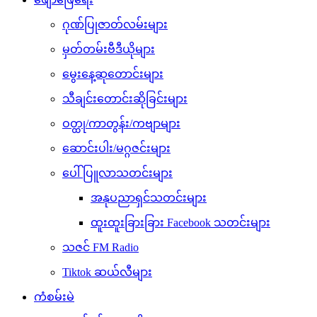
ဂုဏ်ပြုဇာတ်လမ်းများ
မှတ်တမ်းဗီဒီယိုများ
မွေးနေ့ဆုတောင်းများ
သီချင်းတောင်းဆိုခြင်းများ
ဝတ္ထု/ကာတွန်း/ကဗျာများ
ဆောင်းပါး/မဂ္ဂဇင်းများ
ပေါ်ပြူလာသတင်းများ
အနုပညာရှင်သတင်းများ
ထူးထူးခြားခြား Facebook သတင်းများ
သဇင် FM Radio
Tiktok ဆယ်လီများ
ကံစမ်းမဲ