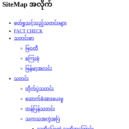
SiteMap အလိုက်
ဖတ်ရှုသင့်သည့်သတင်းများ
FACT CHECK
သတင်းစာ
မြဝတီ
ကြေးမုံ
မြန်မာ့အလင်း
သတင်း
တိုက်ပွဲသတင်း
ထောက်ခံအားပေးမှု
တန်ပြန်သတင်း
သကသအကွဲအပြဲ
သူတို့ပြောတဲ့ သူတို့အကြောင်း