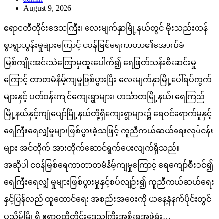
August 9, 2026
ဧရာဝတီတိုင်းဒေသကြီး၊ လေးမျက်နှာမြို့နယ်တွင် မိုးသည်းထန်
စွာရွာသွန်းမှုများကြောင့် ငဝန်မြစ်ရေကာတာ၏အောက်ခံ
မြစ်ကျိုးအင်းသဲကြောမှထူးပေါက်၍ ရေဖြတ်သန်းစီးဆင်းမှု
ကြောင့် တာတမံနိမ့်ကျမှုဖြစ်ပွားပြီး လေးမျက်နှာမြို့ပေါ်ရပ်ကွက်
များနှင့် ပတ်ဝန်းကျင်ကျေးရွာများ၊ ဟင်္သာတမြို့နယ်၊ ရေကြည်
မြို့နယ်နှင့်ကျုံပျော်မြို့နယ်တို့ရှိကျေးရွာများ၌ ရေဝင်ရောက်မှုနှင့်
ရေကြီးရေလျှံမှုများဖြစ်ပွားခဲ့သဖြင့် ကူညီကယ်ဆယ်ရေးလုပ်ငန်း
များ အင်တိုက် အားတိုက်ဆောင်ရွက်ပေးလျက်ရှိသည်။
အဆိုပါ ငဝန်မြစ်ရေကာတာတမံနိမ့်ကျမှုကြောင့် ရေကျော်စီးဝင်၍
ရေကြီးရေလျှံ မှုများဖြစ်ပွားမှုနှင့်စပ်လျဉ်း၍ ကူညီကယ်ဆယ်ရေး
နှင့်ပြန်လည် ထူထောင်ရေး အစည်းအဝေးကို ယနေ့နံနက်ပိုင်းတွင်
ပုသိမ်မြို့ရှိ ဧရာဝတီတိုင်းဒေသကြီးအစိုးရအဖွဲ့ရုံး…