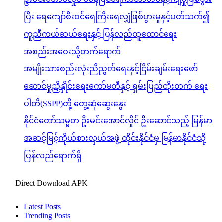
ပြီး ရေကျော်စီးဝင်ရေကြီးရေလျှံဖြစ်ပွားမှုနှင့်ပတ်သက်၍
ကူညီကယ်ဆယ်ရေးနှင့် ပြန်လည်ထူထောင်ရေး
အစည်းအဝေးသို့တက်ရောက်
အမျိုးသားစည်းလုံးညီညွတ်ရေးနှင့်ငြိမ်းချမ်းရေးဖော်
ဆောင်မှုညှိနှိုင်းရေးကော်မတီနှင့် ရှမ်းပြည်တိုးတက် ရေး
ပါတီ(SSPP)တို့ တွေ့ဆုံဆွေးနွေး
နိုင်ငံတော်သမ္မတ ဦးမင်းအောင်လှိုင် ဦးဆောင်သည့် မြန်မာ
အဆင့်မြင့်ကိုယ်စားလှယ်အဖွဲ့ ထိုင်းနိုင်ငံမှ မြန်မာနိုင်ငံသို့
ပြန်လည်ရောက်ရှိ
Direct Download APK
Latest Posts
Trending Posts