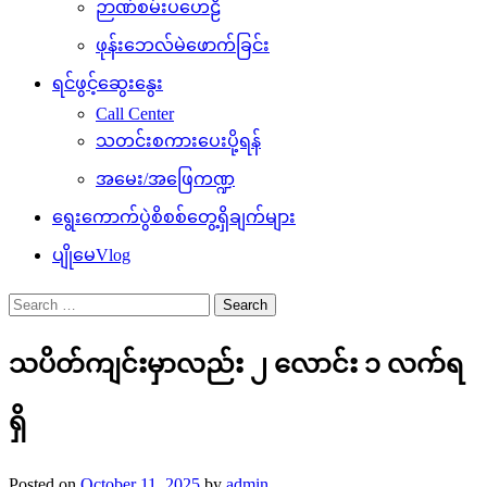
ဉာဏ်စမ်းပဟေဠိ
ဖုန်းဘေလ်မဲဖောက်ခြင်း
ရင်ဖွင့်ဆွေးနွေး
Call Center
သတင်းစကားပေးပို့ရန်
အမေး/အဖြေကဏ္ဍ
ရွေးကောက်ပွဲစိစစ်တွေ့ရှိချက်များ
ပျိုမေVlog
Search
for:
သပိတ်ကျင်းမှာလည်း ၂ လောင်း ၁ လက်ရ
ရှိ
Posted on
October 11, 2025
by
admin