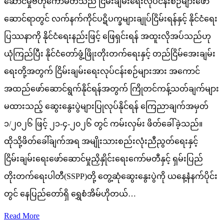
ဆောင်မှုဗဟိုကော်မတီသည် ငြိမ်းချမ်းရေးလုပ်ငန်းစဉ်များဖော်
ဆောင်ရာတွင် လက်နက်ကိုင်ပဋိပက္ခများချုပ်ငြိမ်းရန်နှင့် နိုင်ငံရေး
ပြဿနာကို နိုင်ငံရေးနည်းဖြင့် ဖြေရှင်းရန် အထူးလိုအပ်သည်ဟု
ယုံကြည်ပြီး နိုင်ငံတော်ဖွံ့ဖြိုးတိုးတက်ရေးနှင့် တည်ငြိမ်အေးချမ်း
ရေးတို့အတွက် ငြိမ်းချမ်းရေးလုပ်ငန်းစဉ်များအား အကောင်
အထည်ဖော်ဆောင်ရွက်နိုင်ရန်အတွက် ကြိုတင်ကန့်သတ်ချက်များ
မထားသည့် ဆွေးနွေးပွဲများပြုလုပ်နိုင်ရန် ကြေညာချက်အမှတ်
၁/၂၀၂၆ ဖြင့် ၂၁-၄-၂၀၂၆ တွင် ကမ်းလှမ်း ဖိတ်ခေါ်ခဲ့သည်။
ထိုသို့ဖိတ်ခေါ်ချက်အရ အမျိုးသားစည်းလုံးညီညွတ်ရေးနှင့်
ငြိမ်းချမ်းရေးဖော်ဆောင်မှုညှိနှိုင်းရေးကော်မတီနှင့် ရှမ်းပြည်
တိုးတက်ရေးပါတီ(SSPP)တို့ တွေ့ဆုံဆွေးနွေးပွဲကို ယနေ့နံနက်ပိုင်း
တွင် နေပြည်တော်ရှိ ရွှေစံအိမ်ဟိုတယ်…
Read More