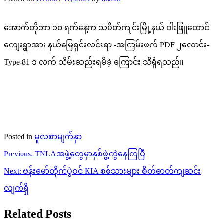
အောက်တိုဘာ ၁၀ ရက်နေ့က သပိတ်ကျင်းမြို့နယ် ဝါးဖြူတောင်
ကျေးရွာအား နယ်မြေရှင်းလင်းရာ -အကြမ်းဖက် PDF ၂လောင်း-
Type-81 ၁ လက် သိမ်းဆည်းရမိခဲ့ ကြောင်း သိရှိရသည်။
Posted in
မူလစာမျက်နှာ
Post
Previous:
TNLAအဖွဲ့တွေမှာနှစ်ဖွဲ့ကွဲနေကြပြီ
navigation
Next:
ဗန်းမော်တိုက်ပွဲဝင် KIA စစ်သားများ စိတ်ဓာတ်ကျဆင်း
လျက်ရှိ
Related Posts