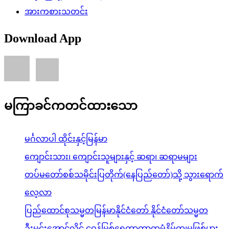
အားကစားသတင်း
Download App
မကြာခင်ကတင်ထားသော
မင်္ဂလာပါ ထိုင်းနှင့်မြန်မာ
ကျောင်းသား၊ ကျောင်းသူများနှင့် ဆရာ၊ ဆရာမများ
တပ်မတော်စစ်သမိုင်းပြတိုက်(နေပြည်တော်)သို့ သွားရောက်
လေ့လာ
ပြည်ထောင်စုသမ္မတမြန်မာနိုင်ငံတော် နိုင်ငံတော်သမ္မတ
ဦးမင်းအောင်လှိုင် ငဝန်မြစ်ရေကာတာတမံနိမ့်ကျမှုဖြစ်ပွား