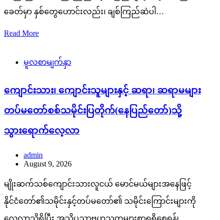
ခေတ်မှာ နှစ်တွေဟောင်းလည်း၊ ချစ်ကြည်ဆဲပါ…
Read More
မူလစာမျက်နှာ
ကျောင်းသား၊ ကျောင်းသူများနှင့် ဆရာ၊ ဆရာမများ
တပ်မတော်စစ်သမိုင်းပြတိုက်(နေပြည်တော်)သို့
သွားရောက်လေ့လာ
admin
August 9, 2026
မျိုးဆက်သစ်ကျောင်းသားလူငယ် မောင်မယ်များအနေဖြင့်
နိုင်ငံတော်၏သမိုင်းနှင့်တပ်မတော်၏ သမိုင်းကြောင်းများကို
လေ့လာသိရှိပြီး အသိပညာဗဟုသုတများစွာရရှိစေရန်၊