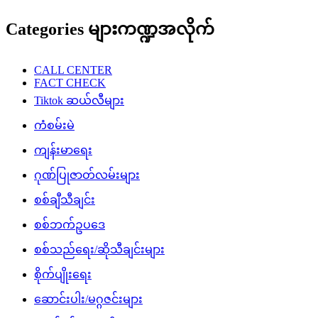
Categories များကဏ္ဍအလိုက်
CALL CENTER
FACT CHECK
Tiktok ဆယ်လီများ
ကံစမ်းမဲ
ကျန်းမာရေး
ဂုဏ်ပြုဇာတ်လမ်းများ
စစ်ချီသီချင်း
စစ်ဘက်ဥပဒေ
စစ်သည်ရေး/ဆိုသီချင်းများ
စိုက်ပျိုးရေး
ဆောင်းပါး/မဂ္ဂဇင်းများ