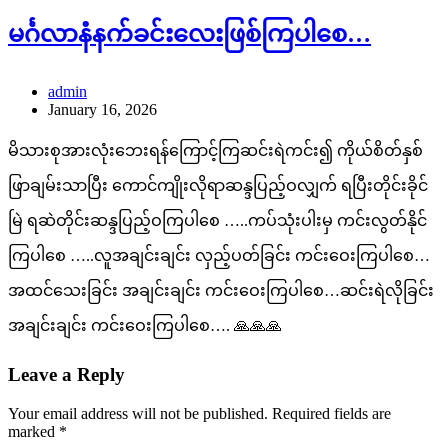
မင်္ဂလာနံနက်ခင်းလေးဖြစ်ကြပါစေ…
admin
January 16, 2026
မိသားစုအားလုံးဘေးရန်ကြောင့်ကြဆင်းရဲကင်း၍ ကိုယ်စိတ်နှစ်
ဖြာချမ်းသာပြီး ကောင်ကျိုးလိုရာဆန္ဒပြည့်ဝလျှက် ရပြီးတိုင်းခိုင်
မြဲ ရဆဲတိုင်းဆန္ဒပြည့်ဝကြပါစေ …..ကပ်သုံးပါးမှ ကင်းလွတ်နိုင်
ကြပါစေ …..လူအချင်းချင်း လှည့်ပတ်ခြင်း ကင်းဝေးကြပါစေ…
အထင်သေးခြင်း အချင်းချင်း ကင်းဝေးကြ​ပါစေ…ဆင်းရဲလိုခြင်း
အချင်းချင်း ကင်းဝေးကြပါစေ…. 🙏🙏🙏
Leave a Reply
Your email address will not be published.
Required fields are
marked
*