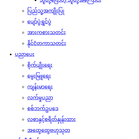
ပြည်သူ့အကျိုးပြု
ပျော်ပွဲရွှင်ပွဲ
အားကစားသတင်း
နိုင်ငံတကာသတင်း
ပညာပေး
စိုက်ပျိုးရေး
မွေးမြူရေး
ကျန်းမာရေး
လက်မှုပညာ
စစ်ဘက်ဥပဒေ
လစာနှင့်စရိတ်နှုန်းထား
အထွေထွေဗဟုသုတ