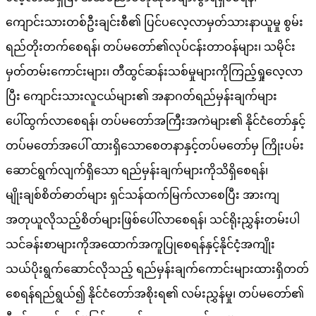
ကျောင်းသားတစ်ဦးချင်းစီ၏ ပြင်ပလေ့လာမှတ်သားနာယူမှု စွမ်း
ရည်တိုးတက်စေရန်၊ တပ်မတော်၏လုပ်ငန်းတာဝန်များ၊ သမိုင်း
မှတ်တမ်းကောင်းများ၊ တီထွင်ဆန်းသစ်မှုများကိုကြည့်ရှုလေ့လာ
ပြီး ကျောင်းသားလူငယ်များ၏ အနာဂတ်ရည်မှန်းချက်များ
ပေါ်ထွက်လာစေရန်၊ တပ်မတော်အကြီးအကဲများ၏ နိုင်ငံတော်နှင့်
တပ်မတော်အပေါ် ထားရှိသောစေတနာနှင့်တပ်မတော်မှ ကြိုးပမ်း
ဆောင်ရွက်လျက်ရှိသော ရည်မှန်းချက်များကိုသိရှိစေရန်၊
မျိုးချစ်စိတ်ဓာတ်များ ရှင်သန်ထက်မြက်လာစေပြီး အားကျ
အတုယူလိုသည့်စိတ်များဖြစ်ပေါ်လာစေရန်၊ သင်ရိုးညွှန်းတမ်းပါ
သင်ခန်းစာများကိုအထောက်အကူပြုစေရန်နှင့်နိုင်ငံ့အကျိုး
သယ်ပိုးရွက်ဆောင်လိုသည့် ရည်မှန်းချက်ကောင်းများထားရှိတတ်
စေရန်ရည်ရွယ်၍ နိုင်ငံတော်အစိုးရ၏ လမ်းညွှန်မှု၊ တပ်မတော်၏