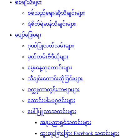
စစ်ချီသီချင်း
စစ်သည်ရေး/ဆိုသီချင်းများ
ရဲစိတ်ရဲမာန်သီချင်းများ
ဖျော်ဖြေရေး
ဂုဏ်ပြုဇာတ်လမ်းများ
မှတ်တမ်းဗီဒီယိုများ
မွေးနေ့ဆုတောင်းများ
သီချင်းတောင်းဆိုခြင်းများ
ဝတ္ထု/ကာတွန်း/ကဗျာများ
ဆောင်းပါး/မဂ္ဂဇင်းများ
ပေါ်ပြူလာသတင်းများ
အနုပညာရှင်သတင်းများ
ထူးထူးခြားခြား Facebook သတင်းများ