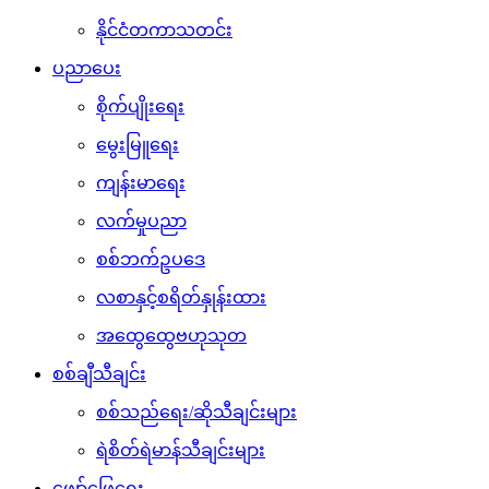
နိုင်ငံတကာသတင်း
ပညာပေး
စိုက်ပျိုးရေး
မွေးမြူရေး
ကျန်းမာရေး
လက်မှုပညာ
စစ်ဘက်ဥပဒေ
လစာနှင့်စရိတ်နှုန်းထား
အထွေထွေဗဟုသုတ
စစ်ချီသီချင်း
စစ်သည်ရေး/ဆိုသီချင်းများ
ရဲစိတ်ရဲမာန်သီချင်းများ
ဖျော်ဖြေရေး