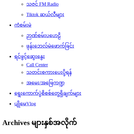
သဇင် FM Radio
Tiktok ဆယ်လီများ
ကံစမ်းမဲ
ဉာဏ်စမ်းပဟေဠိ
ဖုန်းဘေလ်မဲဖောက်ခြင်း
ရင်ဖွင့်ဆွေးနွေး
Call Center
သတင်းစကားပေးပို့ရန်
အမေး/အဖြေကဏ္ဍ
ရွေးကောက်ပွဲစိစစ်တွေ့ရှိချက်များ
ပျိုမေVlog
Archives များနှစ်အလိုက်