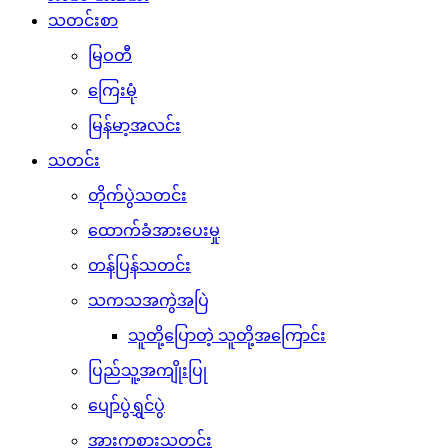
သတင်းစာ
မြဝတီ
ကြေးမုံ
မြန်မာ့အလင်း
သတင်း
တိုက်ပွဲသတင်း
ထောက်ခံအားပေးမှု
တန်ပြန်သတင်း
သကသအကွဲအပြဲ
သူတို့ပြောတဲ့ သူတို့အကြောင်း
ပြည်သူ့အကျိုးပြု
ပျော်ပွဲရွှင်ပွဲ
အားကစားသတင်း