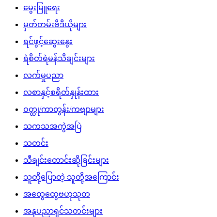
မွေးမြူရေး
မှတ်တမ်းဗီဒီယိုများ
ရင်ဖွင့်ဆွေးနွေး
ရဲစိတ်ရဲမန်သီချင်းများ
လက်မှုပညာ
လစာနှင့်စရိတ်နှုန်းထား
ဝတ္ထု/ကာတွန်း/ကဗျာများ
သကသအကွဲအပြဲ
သတင်း
သီချင်းတောင်းဆိုခြင်းများ
သူတို့ပြောတဲ့ သူတို့အကြောင်း
အထွေထွေဗဟုသုတ
အနုပညာရှင်သတင်းများ