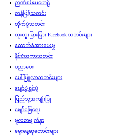
ဉာဏ်စမ်းပဟေဠိ
တန်ပြန်သတင်း
တိုက်ပွဲသတင်း
ထူးထူးခြားခြား Facebook သတင်းများ
ထောက်ခံအားပေးမှု
နိုင်ငံတကာသတင်း
ပညာပေး
ပေါ်ပြူလာသတင်းများ
ပျော်ပွဲရွှင်ပွဲ
ပြည်သူ့အကျိုးပြု
ဖျော်ဖြေရေး
မူလစာမျက်နှာ
မွေးနေ့ဆုတောင်းများ