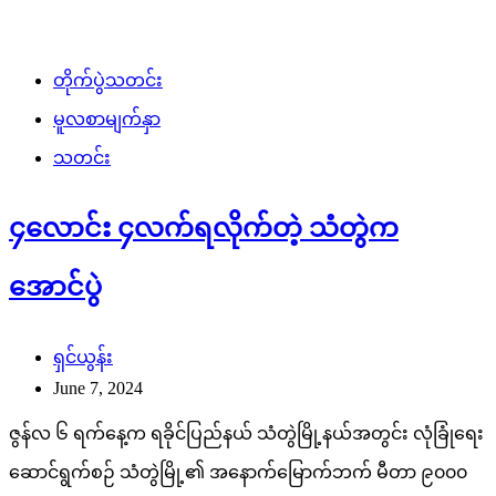
တိုက်ပွဲသတင်း
မူလစာမျက်နှာ
သတင်း
၄လောင်း ၄လက်ရလိုက်တဲ့ သံတွဲက
အောင်ပွဲ
ရှင်ယွန်း
June 7, 2024
ဇွန်လ ၆ ရက်နေ့က ရခိုင်ပြည်နယ် သံတွဲမြို့နယ်အတွင်း လုံခြုံရေး
ဆောင်ရွက်စဉ် သံတွဲမြို့၏ အနောက်မြောက်ဘက် မီတာ ၉၀၀၀