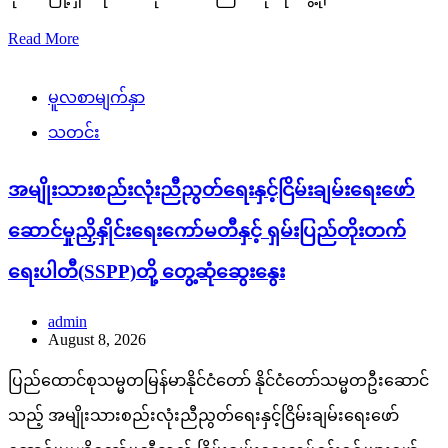
Read More
မူလစာမျက်နှာ
သတင်း
အမျိုးသားစည်းလုံးညီညွတ်ရေးနှင့်ငြိမ်းချမ်းရေးဖော်
ဆောင်မှုညှိနှိုင်းရေးကော်မတီနှင့် ရှမ်းပြည်တိုးတက်
ရေးပါတီ(SSPP)တို့ တွေ့ဆုံဆွေးနွေး
admin
August 8, 2026
ပြည်ထောင်စုသမ္မတမြန်မာနိုင်ငံတော် နိုင်ငံတော်သမ္မတဦးဆောင်
သည့် အမျိုးသားစည်းလုံးညီညွတ်ရေးနှင့်ငြိမ်းချမ်းရေးဖော်