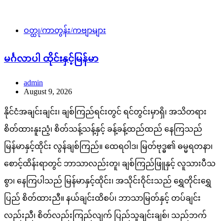
ဝတ္ထု/ကာတွန်း/ကဗျာများ
မင်္ဂလာပါ ထိုင်းနှင့်မြန်မာ
admin
August 9, 2026
နိုင်ငံအချင်းချင်း၊ ချစ်ကြည်ရင်းတွင် ရင်တွင်းမှာရှိ၊ အသိတရား
စိတ်ထားနူးညံ့၊ စိတ်သန့်သန့်နှင့် ခန့်ခန့်ထည်ထည် နေကြသည်
မြန်မာနှင့်ထိုင်း လွန်ချစ်ကြည်။ ထေရဝါဒ၊ မြတ်ဗုဒ္ဓ၏ ဓမ္မရတနာ၊
စောင့်ထိန်းရာတွင် ဘာသာလည်းတူ၊ ချစ်ကြည်ဖြူနှင့် လူသားပီသ
စွာ၊ နေကြပါသည် မြန်မာနှင့်ထိုင်း၊ အသိုင်းဝိုင်းသည် ရွှေတိုင်းရွှေ
ပြည် စိတ်ထားညီ။ နယ်ချင်းထိစပ်၊ ဘာသာမြတ်နှင့် တပ်ချင်း
လည်းညီ၊ စိတ်လည်းကြည်လျက် ပြည်သူချင်းချစ်၊ သည်ဘက်