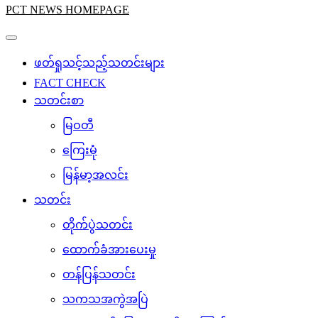
PCT NEWS HOMEPAGE
ဖတ်ရှုသင့်သည့်သတင်းများ
FACT CHECK
သတင်းစာ
မြဝတီ
ကြေးမုံ
မြန်မာ့အလင်း
သတင်း
တိုက်ပွဲသတင်း
ထောက်ခံအားပေးမှု
တန်ပြန်သတင်း
သကသအကွဲအပြဲ