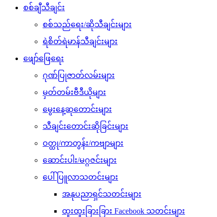
စစ်ချီသီချင်း
စစ်သည်ရေး/ဆိုသီချင်းများ
ရဲစိတ်ရဲမာန်သီချင်းများ
ဖျော်ဖြေရေး
ဂုဏ်ပြုဇာတ်လမ်းများ
မှတ်တမ်းဗီဒီယိုများ
မွေးနေ့ဆုတောင်းများ
သီချင်းတောင်းဆိုခြင်းများ
ဝတ္ထု/ကာတွန်း/ကဗျာများ
ဆောင်းပါး/မဂ္ဂဇင်းများ
ပေါ်ပြူလာသတင်းများ
အနုပညာရှင်သတင်းများ
ထူးထူးခြားခြား Facebook သတင်းများ