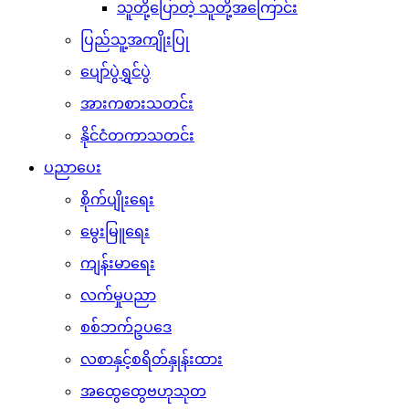
သူတို့ပြောတဲ့ သူတို့အကြောင်း
ပြည်သူ့အကျိုးပြု
ပျော်ပွဲရွှင်ပွဲ
အားကစားသတင်း
နိုင်ငံတကာသတင်း
ပညာပေး
စိုက်ပျိုးရေး
မွေးမြူရေး
ကျန်းမာရေး
လက်မှုပညာ
စစ်ဘက်ဥပဒေ
လစာနှင့်စရိတ်နှုန်းထား
အထွေထွေဗဟုသုတ