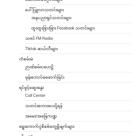
ပေါ်ပြူလာသတင်းများ
အနုပညာရှင်သတင်းများ
ထူးထူးခြားခြား Facebook သတင်းများ
သဇင် FM Radio
Tiktok ဆယ်လီများ
ကံစမ်းမဲ
ဉာဏ်စမ်းပဟေဠိ
ဖုန်းဘေလ်မဲဖောက်ခြင်း
ရင်ဖွင့်ဆွေးနွေး
Call Center
သတင်းစကားပေးပို့ရန်
အမေး/အဖြေကဏ္ဍ
ရွေးကောက်ပွဲစိစစ်တွေ့ရှိချက်များ