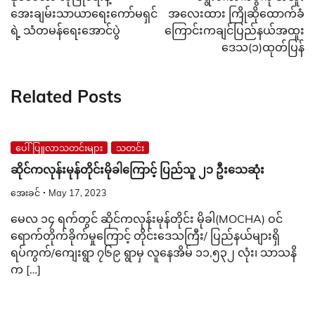
အေးချမ်းသာယာရေးကော်မရှင်
အလေးထား ကြိုဆိုထောက်ခံ
ရဲ့ သံတမန်ရေးအောင်ပွဲ
ကြောင်းကချင်ပြည်နယ်အထူး
ဒေသ(၁)ထုတ်ပြန်
Related Posts
ပေါ်ပြူလာသတင်းများ
သတင်း
ဆိုင်ကလုန်းမုန်တိုင်းမိုခါကြောင့် ပြည်သူ ၂၁ ဦးသေဆုံး
အေးခင်
May 17, 2023
မေလ ၁၄ ရက်တွင် ဆိုင်ကလုန်းမုန်တိုင်း မိုခါ(MOCHA) ဝင်
ရောက်တိုက်ခိုက်မှုကြောင့် တိုင်းဒေသကြီး/ ပြည်နယ်များရှိ
ရပ်ကွက်/ကျေးရွာ ၇၆၉ ရွာမှ လူနေအိမ် ၁၁,၅၃၂ လုံး၊ သာသနိ
က […]