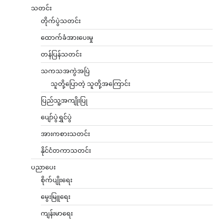
သတင်း
တိုက်ပွဲသတင်း
ထောက်ခံအားပေးမှု
တန်ပြန်သတင်း
သကသအကွဲအပြဲ
သူတို့ပြောတဲ့ သူတို့အကြောင်း
ပြည်သူ့အကျိုးပြု
ပျော်ပွဲရွှင်ပွဲ
အားကစားသတင်း
နိုင်ငံတကာသတင်း
ပညာပေး
စိုက်ပျိုးရေး
မွေးမြူရေး
ကျန်းမာရေး