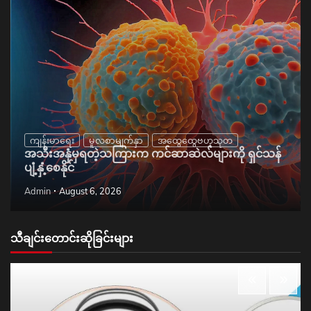
ကျန်းမာရေး
မူလစာမျက်နှာ
အထွေထွေဗဟုသုတ
အသီးအနှံမှရတဲ့သကြားက ကင်ဆာဆဲလ်များကို ရှင်သန်
ပျံ့နှံ့စေနိုင်
Admin
August 6, 2026
သီချင်းတောင်းဆိုခြင်းများ