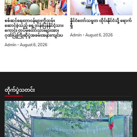
စစ်ဆင်ရေးတာဝန်များကိုထမ်း
နိုင်ငံတော်သမ္မတ ထိုင်းနိုင်ငံသို့ ရောက်
ဆောင်ခဲ့သည့် ရှေ့တန်းပြန်နိုင်ငံ့သား
ရှိ
ကောင်း တပ်မတော်သားများအား
Admin
August 6, 2026
ဂုဏ်ပြုကြိုဆိုပွဲအခမ်းအနားကျင်းပ
Admin
August 6, 2026
တိုက်ပွဲသတင်း