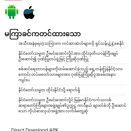
မကြာခင်ကတင်ထားသော
အသီးအနှံမှရတဲ့သကြားက ကင်ဆာဆဲလ်များကို ရှင်သန်ပျံ့နှံ့စေနိုင်
နိုင်ငံတော်သမ္မတ ဦးမင်းအောင်လှိုင်အား ထိုင်းဒုတိယဝန်ကြီးချုပ်
ဦးဆောင်၍ ဂုဏ်ပြုတပ်ဖွဲ့ဖြင့် ကြိုဆိုဂုဏ်ပြု
စစ်ဆင်ရေးတာဝန်များကိုထမ်းဆောင်ခဲ့သည့် ရှေ့တန်းပြန်နိုင်ငံ့သား
ကောင်း တပ်မတော်သားများအား ဂုဏ်ပြုကြိုဆိုပွဲအခမ်းအနား
ကျင်းပ
နိုင်ငံတော်သမ္မတ ထိုင်းနိုင်ငံသို့ ရောက်ရှိ
နိုင်ငံတော်သမ္မတ ဦးမင်းအောင်လှိုင် မြန်မာနိုင်ငံကက်သလစ်
ဆရာတော်ကြီးများအဖွဲ့ချုပ်၏ဥက္ကဋ္ဌ ကာဒီနယ် ချားလ်စ်ဘို ဦးဆောင်
သော ကိုယ်စားလှယ်အဖွဲ့အား လက်ခံတွေ့ဆုံ
Direct Download APK