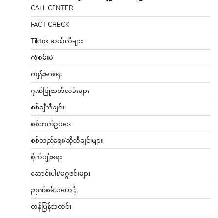
CALL CENTER
FACT CHECK
Tiktok ဆယ်လီများ
ကံစမ်းမဲ
ကျန်းမာရေး
ဂုဏ်ပြုဇာတ်လမ်းများ
စစ်ချီသီချင်း
စစ်ဘက်ဥပဒေ
စစ်သည်ရေး/ဆိုသီချင်းများ
စိုက်ပျိုးရေး
ဆောင်းပါး/မဂ္ဂဇင်းများ
ဉာဏ်စမ်းပဟေဠိ
တန်ပြန်သတင်း