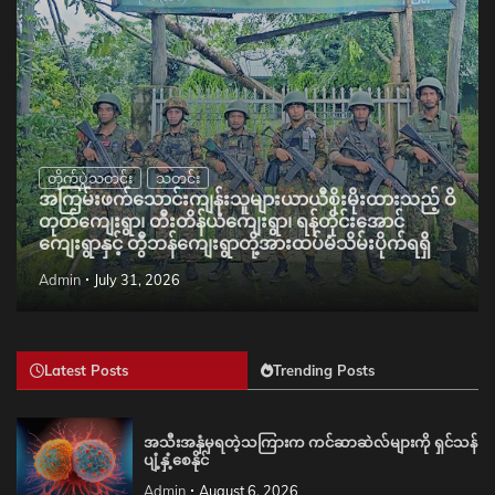
တိုက်ပွဲသတင်း
သတင်း
အကြမ်းဖက်သောင်းကျန်းသူများယာယီစိုးမိုးထားသည့် ဝိ
တုတ်ကျေးရွာ၊ တီးတိန်ယံကျေးရွာ၊ ရန်တိုင်းအောင်
ကျေးရွာနှင့် တွီဘန်ကျေးရွာတို့အားထပ်မံသိမ်းပိုက်ရရှိ
Admin
July 31, 2026
Latest Posts
Trending Posts
အသီးအနှံမှရတဲ့သကြားက ကင်ဆာဆဲလ်များကို ရှင်သန်
ပျံ့နှံ့စေနိုင်
Admin
August 6, 2026