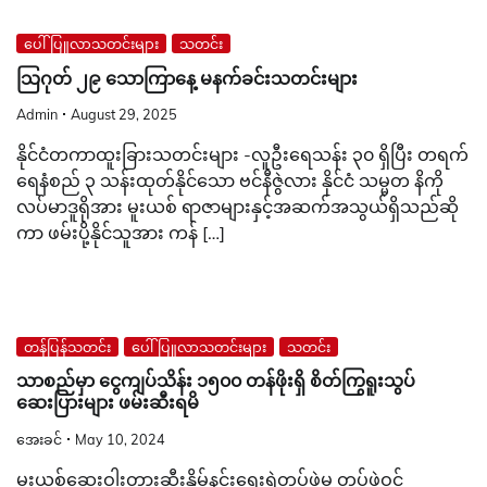
ပေါ်ပြူလာသတင်းများ
သတင်း
သြဂုတ် ၂၉ သောကြာနေ့ မနက်ခင်းသတင်းများ
Admin
August 29, 2025
နိုင်ငံတကာထူးခြားသတင်းများ -လူဦးရေသန်း ၃၀ ရှိပြီး တရက်
ရေနံစည် ၃ သန်းထုတ်နိုင်သော ဗင်နီဇွဲလား နိုင်ငံ သမ္မတ နိကို
လပ်မာဒူရိုအား မူးယစ် ရာဇာများနှင့်အဆက်အသွယ်ရှိသည်ဆို
ကာ ဖမ်းပို့နိုင်သူအား ကန် […]
တန်ပြန်သတင်း
ပေါ်ပြူလာသတင်းများ
သတင်း
သာစည်မှာ ငွေကျပ်သိန်း ၁၅၀၀ တန်ဖိုးရှိ စိတ်ကြွရူးသွပ်
ဆေးပြားများ ဖမ်းဆီးရမိ
အေးခင်
May 10, 2024
မူးယစ်ဆေးဝါးတားဆီးနှိမ်နင်းရေးရဲတပ်ဖွဲ့မှ တပ်ဖွဲ့ဝင်