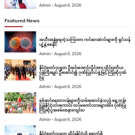
Admin
August 6, 2026
Featured News
အသီးအနှံမှရတဲ့သကြားက ကင်ဆာဆဲလ်များကို ရှင်သန်
ပျံ့နှံ့စေနိုင်
Admin
August 6, 2026
နိုင်ငံတော်သမ္မတ ဦးမင်းအောင်လှိုင်အား ထိုင်းဒုတိယ
ဝန်ကြီးချုပ် ဦးဆောင်၍ ဂုဏ်ပြုတပ်ဖွဲ့ဖြင့် ကြိုဆိုဂုဏ်
ပြု
Admin
August 6, 2026
စစ်ဆင်ရေးတာဝန်များကိုထမ်းဆောင်ခဲ့သည့် ရှေ့တန်း
ပြန်နိုင်ငံ့သားကောင်း တပ်မတော်သားများအား ဂုဏ်ပြု
ကြိုဆိုပွဲအခမ်းအနားကျင်းပ
Admin
August 6, 2026
နိုင်ငံတော်သမ္မတ ထိုင်းနိုင်ငံသို့ ရောက်ရှိ