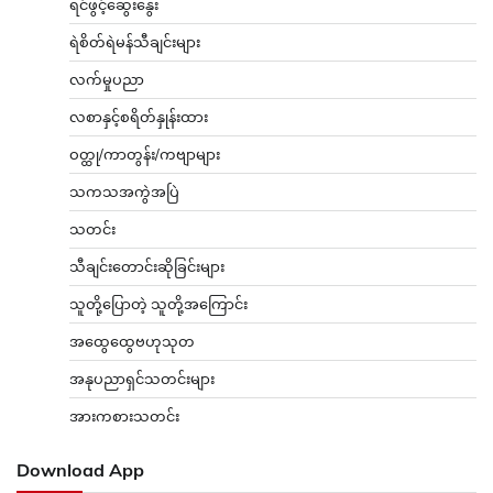
ရင်ဖွင့်ဆွေးနွေး
ရဲစိတ်ရဲမန်သီချင်းများ
လက်မှုပညာ
လစာနှင့်စရိတ်နှုန်းထား
ဝတ္ထု/ကာတွန်း/ကဗျာများ
သကသအကွဲအပြဲ
သတင်း
သီချင်းတောင်းဆိုခြင်းများ
သူတို့ပြောတဲ့ သူတို့အကြောင်း
အထွေထွေဗဟုသုတ
အနုပညာရှင်သတင်းများ
အားကစားသတင်း
Download App