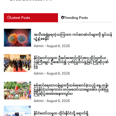
Latest Posts
Trending Posts
အသီးအနှံမှရတဲ့သကြားက ကင်ဆာဆဲလ်များကို ရှင်သန်
ပျံ့နှံ့စေနိုင်
Admin
August 6, 2026
နိုင်ငံတော်သမ္မတ ဦးမင်းအောင်လှိုင်အား ထိုင်းဒုတိယ
ဝန်ကြီးချုပ် ဦးဆောင်၍ ဂုဏ်ပြုတပ်ဖွဲ့ဖြင့် ကြိုဆိုဂုဏ်
ပြု
Admin
August 6, 2026
စစ်ဆင်ရေးတာဝန်များကိုထမ်းဆောင်ခဲ့သည့် ရှေ့တန်း
ပြန်နိုင်ငံ့သားကောင်း တပ်မတော်သားများအား ဂုဏ်ပြု
ကြိုဆိုပွဲအခမ်းအနားကျင်းပ
Admin
August 6, 2026
နိုင်ငံတော်သမ္မတ ထိုင်းနိုင်ငံသို့ ရောက်ရှိ