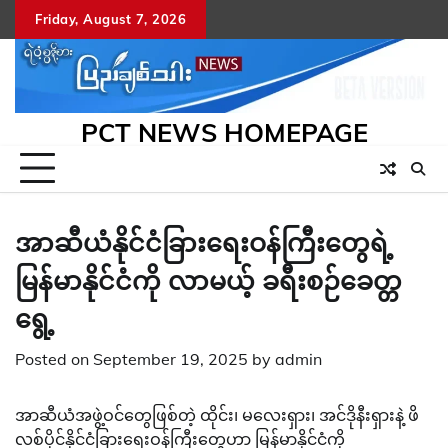
Skip
Friday, August 7, 2026
to
content
PCT NEWS HOMEPAGE
အာဆီယံနိုင်ငံခြားရေးဝန်ကြီးတွေရဲ့
မြန်မာနိုင်ငံကို လာမယ့် ခရီးစဉ်ခေတ္တ
ရွေ့
Posted on
September 19, 2025
by
admin
အာဆီယံအဖွဲ့ဝင်တွေဖြစ်တဲ့ ထိုင်း၊ မလေးရှား၊ အင်ဒိုနီးရှားနဲ့ ဖိ
လစ်ပိုင်နိုင်ငံခြားရေးဝန်ကြီးတွေဟာ မြန်မာနိုင်ငံကို