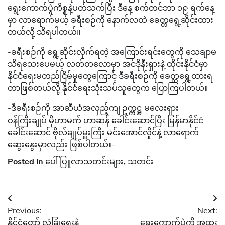
ရွေးကောက်ပွဲကိစ္စနဲ့ပတ်သက်ပြီး ဒီနေ့ စက်တင်ဘာ ၁၉ ရက်နေ့
မှာ လာရောက်မယ့် ခရီးစဉ်ကို နောက်လထဲ ခေတ္တရွေ့ဆိုင်းထား
တယ်လို့ သိရပါတယ်။
-ခရီးစဉ်ကို ရွေ့ဆိုင်းလိုက်ရတဲ့ အကြောင်းရင်းတွေကို သေချာမ
သိရသေးပေမယ့် လတ်တလောမှာ အင်ဒိုနီးရှားနဲ့ ထိုင်းနိုင်ငံမှာ
နိုင်ငံရေးမတည်ငြိမ်မှုတွေကြောင့် ဒီခရီးစဉ်ကို ခေတ္တရွေ့ထားရ
တာဖြစ်တယ်လို့ နိုင်ငံရေးသုံးသပ်သူတွေက ပြောကြပါတယ်။
-ဒီခရီးစဉ်ကို အာဆီယံအလှည့်ကျ ဥက္ကဋ္ဌ မလေးရှား
ဝန်ကြီးချုပ် မိုဟာမက် ဟာဆန် ခေါင်းဆောင်ပြီး မြန်မာနိုင်ငံ
ခေါင်းဆောင် ဗိုလ်ချုပ်မှူးကြီး မင်းအောင်လှိုင်နဲ့ လာရောက်
ဆွေးနွေးမှာလည်း ဖြစ်ပါတယ်။-
Posted in
ပေါ်ပြူလာသတင်းများ
,
သတင်း
Post
Previous:
Next:
navigation
နိုင်ငံတော် လုံခြုံရေးနဲ့
ရွေးကောက်ပွဲကို အထူး