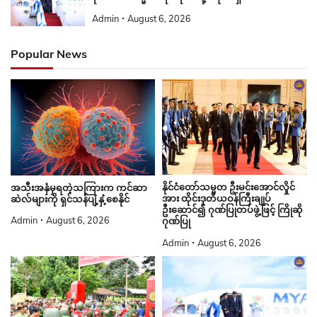
Admin
August 6, 2026
Popular News
နိုင်ငံတော်သမ္မတ ဦးမင်းအောင်လှိုင်
အသီးအနှံမှရတဲ့သကြားက ကင်ဆာ
အား ထိုင်းဒုတိယဝန်ကြီးချုပ်
ဆဲလ်များကို ရှင်သန်ပျံ့နှံ့စေနိုင်
ဦးဆောင်၍ ဂုဏ်ပြုတပ်ဖွဲ့ဖြင့် ကြိုဆို
Admin
August 6, 2026
ဂုဏ်ပြု
Admin
August 6, 2026