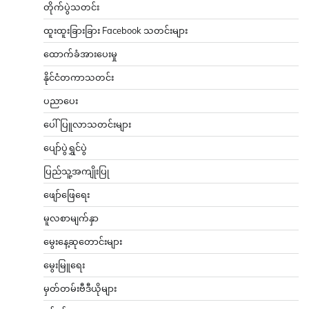
တိုက်ပွဲသတင်း
ထူးထူးခြားခြား Facebook သတင်းများ
ထောက်ခံအားပေးမှု
နိုင်ငံတကာသတင်း
ပညာပေး
ပေါ်ပြူလာသတင်းများ
ပျော်ပွဲရွှင်ပွဲ
ပြည်သူ့အကျိုးပြု
ဖျော်ဖြေရေး
မူလစာမျက်နှာ
မွေးနေ့ဆုတောင်းများ
မွေးမြူရေး
မှတ်တမ်းဗီဒီယိုများ