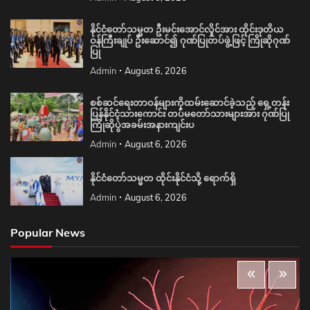
နိုင်ငံတော်သမ္မတ ဦးမင်းအောင်လှိုင်အား ထိုင်းဒုတိယ
ဝန်ကြီးချုပ် ဦးဆောင်၍ ဂုဏ်ပြုတပ်ဖွဲ့ဖြင့် ကြိုဆိုဂုဏ်
ပြု
Admin
August 6, 2026
စစ်ဆင်ရေးတာဝန်များကိုထမ်းဆောင်ခဲ့သည့် ရှေ့တန်း
ပြန်နိုင်ငံ့သားကောင်း တပ်မတော်သားများအား ဂုဏ်ပြု
ကြိုဆိုပွဲအခမ်းအနားကျင်းပ
Admin
August 6, 2026
နိုင်ငံတော်သမ္မတ ထိုင်းနိုင်ငံသို့ ရောက်ရှိ
Admin
August 6, 2026
Popular News