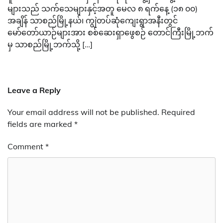
များသည် သက်သေများနှင့်အတူ မေလ ၈ ရက်နေ့ (၁၈ ၀၀)
အချိန် သာစည်မြို့နယ်၊ ကျွဲတပ်ဆုံကျေးရွာအနီးတွင်
မော်တော်ယာဉ်များအား စစ်ဆေးရှာဖွေစဉ် တောင်ကြီးမြို့ဘက်
မှ သာစည်မြို့ဘက်သို့ […]
Leave a Reply
Your email address will not be published.
Required
fields are marked
*
Comment
*