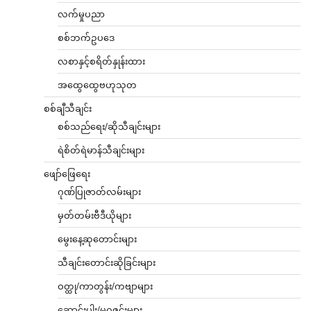
လက်မှုပညာ
စစ်ဘက်ဥပဒေ
လစာနှင့်စရိတ်နှုန်းထား
အထွေထွေဗဟုသုတ
စစ်ချီသီချင်း
စစ်သည်ရေး/ဆိုသီချင်းများ
ရဲစိတ်ရဲမာန်သီချင်းများ
ဖျော်ဖြေရေး
ဂုဏ်ပြုဇာတ်လမ်းများ
မှတ်တမ်းဗီဒီယိုများ
မွေးနေ့ဆုတောင်းများ
သီချင်းတောင်းဆိုခြင်းများ
ဝတ္ထု/ကာတွန်း/ကဗျာများ
ဆောင်းပါး/မဂ္ဂဇင်းများ