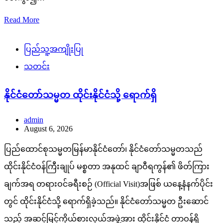
Read More
ပြည်သူ့အကျိုးပြု
သတင်း
နိုင်ငံတော်သမ္မတ ထိုင်းနိုင်ငံသို့ ရောက်ရှိ
admin
August 6, 2026
ပြည်ထောင်စုသမ္မတမြန်မာနိုင်ငံတော်၊ နိုင်ငံတော်သမ္မတသည်
ထိုင်းနိုင်ငံဝန်ကြီးချုပ် မစ္စတာ အနုထင် ချာဝီရကွန်၏ ဖိတ်ကြား
ချက်အရ တရားဝင်ခရီးစဉ် (Official Visit)အဖြစ် ယနေ့နံနက်ပိုင်း
တွင် ထိုင်းနိုင်ငံသို့ ရောက်ရှိခဲ့သည်။ နိုင်ငံတော်သမ္မတ ဦးဆောင်
သည့် အဆင့်မြင့်ကိုယ်စားလှယ်အဖွဲ့အား ထိုင်းနိုင်ငံ တာဝန်ရှိ