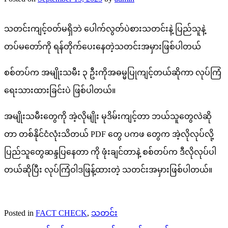
သတင်းကျင့်ဝတ်မရှိဘဲ ပေါက်လွတ်ပဲစားသတင်းနဲ့ ပြည်သူနဲ့
တပ်မတော်ကို ရန်တိုက်ပေးနေတဲ့သတင်းအမှားဖြစ်ပါတယ်
စစ်တပ်က အမျိုးသမီး ၃ ဦးကိုအဓမ္မပြုကျင့်တယ်ဆိုကာ လုပ်ကြံ
ရေးသားထားခြင်းပဲ ဖြစ်ပါတယ်။
အမျိုးသမီးတွေကို အဲ့လိုမျိုး မုဒိမ်းကျင့်တာ ဘယ်သူတွေလဲဆို
တာ တစ်နိုင်ငံလုံးသိတယ် PDF တွေ ပကဖ တွေက အဲ့လိုလုပ်လို့
ပြည်သူတွေဆန္ဒပြနေတာ ကို ဖုံးချင်တာနဲ့ စစ်တပ်က ဒီလိုလုပ်ပါ
တယ်ဆိုပြီး လုပ်ကြံဝါဒဖြန့်ထားတဲ့ သတင်းအမှားဖြစ်ပါတယ်။
Posted in
FACT CHECK
,
သတင်း