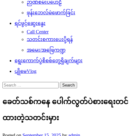
ဉာဏ်စမ်းပဟေဠိ
ဖုန်းဘေလ်မဲဖောက်ခြင်း
ရင်ဖွင့်ဆွေးနွေး
Call Center
သတင်းစကားပေးပို့ရန်
အမေး/အဖြေကဏ္ဍ
ရွေးကောက်ပွဲစိစစ်တွေ့ရှိချက်များ
ပျိုမေVlog
Search
for:
ခေတ်သစ်ကနေ ပေါက်လွတ်ပဲစားရေးတင်
ထားတဲ့သတင်းမှား
Posted on
September 15, 2025
by
admin