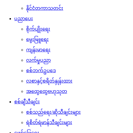
နိုင်ငံတကာသတင်း
ပညာပေး
စိုက်ပျိုးရေး
မွေးမြူရေး
ကျန်းမာရေး
လက်မှုပညာ
စစ်ဘက်ဥပဒေ
လစာနှင့်စရိတ်နှုန်းထား
အထွေထွေဗဟုသုတ
စစ်ချီသီချင်း
စစ်သည်ရေး/ဆိုသီချင်းများ
ရဲစိတ်ရဲမာန်သီချင်းများ
ဖျော်ဖြေရေး