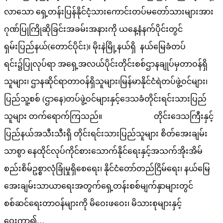
လာသော ရှေ့တန်းပြန်နိုင်ငံ့သားကောင်းတပ်မတော်သားများအား
ဂုဏ်ပြုကြိုဆိုခြင်းအခမ်းအနားကို ယနေ့နံနက်ပိုင်းတွင်
ရှမ်းပြည်နယ်(တောင်ပိုင်း)၊ မိုးနဲမြို့နယ်ရှိ နယ်မြေခံတပ်
ရင်း၌ပြုလုပ်ရာ အရှေ့အလယ်ပိုင်းတိုင်းစစ်ဌာနချုပ်မှတာဝန်ရှိ
သူများ၊ ဌာနဆိုင်ရာတာဝန်ရှိသူများ၊မြန်မာနိုင်ငံရဲတပ်ဖွဲ့ဝင်များ၊
ပြည်သူ့စစ် (ဌာနေ)တပ်ဖွဲ့ဝင်များနှင့်ဒေသခံတိုင်းရင်းသားပြည်
သူများ တက်ရောက်ကြသည်။ တိုင်းဒေသကြီးနှင့်
ပြည်နယ်အသီးသီးရှိ တိုင်းရင်းသားပြည်သူများ စိတ်အေးချမ်း
သာစွာ နေထိုင်လုပ်ကိုင်စားသောက်နိုင်ရေးနှင့်အသက်အိုးအိမ်
စည်းစိမ်ဥစ္စာလုံခြုံမှုရှိစေရေး၊ နိုင်ငံတော်တည်ငြိမ်ရေး၊ နယ်မြေ
အေးချမ်းသာယာရေးအတွက်ရှေ့တန်းစစ်မျက်နှာများတွင်
စစ်ဆင်ရေးတာဝန်များကို မိဝေးဖဝေး၊ မိသားစုများနှင့်
ဝေးကွာ၍…