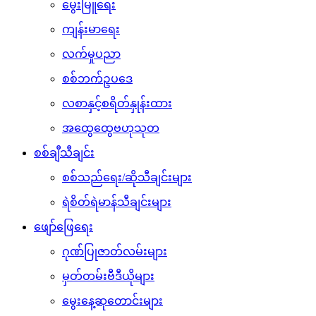
မွေးမြူရေး
ကျန်းမာရေး
လက်မှုပညာ
စစ်ဘက်ဥပဒေ
လစာနှင့်စရိတ်နှုန်းထား
အထွေထွေဗဟုသုတ
စစ်ချီသီချင်း
စစ်သည်ရေး/ဆိုသီချင်းများ
ရဲစိတ်ရဲမာန်သီချင်းများ
ဖျော်ဖြေရေး
ဂုဏ်ပြုဇာတ်လမ်းများ
မှတ်တမ်းဗီဒီယိုများ
မွေးနေ့ဆုတောင်းများ