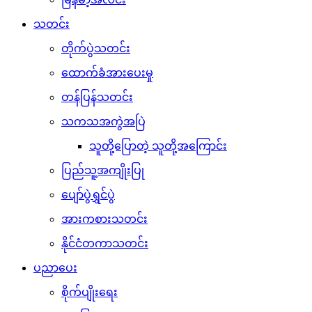
သတင်း
တိုက်ပွဲသတင်း
ထောက်ခံအားပေးမှု
တန်ပြန်သတင်း
သကသအကွဲအပြဲ
သူတို့ပြောတဲ့ သူတို့အကြောင်း
ပြည်သူ့အကျိုးပြု
ပျော်ပွဲရွှင်ပွဲ
အားကစားသတင်း
နိုင်ငံတကာသတင်း
ပညာပေး
စိုက်ပျိုးရေး