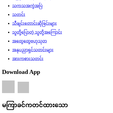
သကသအကွဲအပြဲ
သတင်း
သီချင်းတောင်းဆိုခြင်းများ
သူတို့ပြောတဲ့ သူတို့အကြောင်း
အထွေထွေဗဟုသုတ
အနုပညာရှင်သတင်းများ
အားကစားသတင်း
Download App
မကြာခင်ကတင်ထားသော