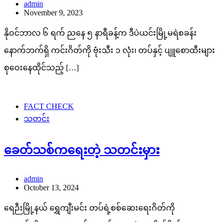
admin
November 9, 2023
နိုဝင်ဘာလ ၆ ရက် ညနေ ၅ နာရီခန့်က ဒီပဲယင်းမြို့မရဲစခန်း
နောက်ဘက်ရှိ ကင်းဂိတ်ကို ဗုံးသီး ၁ လုံး၊ တပ်နှင့် ပျူစောထီးများ
စုဝေးနေထိုင်သည့် […]
FACT CHECK
သတင်း
ခေတ်သစ်ကရေးတဲ့ သတင်းမှား
admin
October 13, 2024
ရေဉီးမြို့နယ် ရွှေကျီးမင်း တပ်ရဲ့စစ်ဆေးရေးဂိတ်ကို