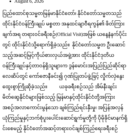
August 6, 2026
ပြည်ထောင်စုသမ္မတမြန်မာနိုင်ငံတော်၊ နိုင်ငံတော်သမ္မတသည်
ထိုင်းနိုင်ငံဝန်ကြီးချုပ် မစ္စတာ အနုထင်ချာဝီရကွန်၏ ဖိတ်ကြား
ချက်အရ တရားဝင်ခရီးစဉ်(Official Visit)အဖြစ် ယနေ့နံနက်ပိုင်း
တွင် ထိုင်းနိုင်ငံသို့ရောက်ရှိခဲ့သည်။ နိုင်ငံတော်သမ္မတ ဦးဆောင်
သည့်အဆင့်မြင့်ကိုယ်စားလှယ်အဖွဲ့အား ထိုင်းနိုင်ငံဒုတိယ
ဝန်ကြီးချုပ်နှင့်တာဝန်ရှိသူများက ဒွန်မောင်းအပြည်ပြည်ဆိုင်ရာ
လေဆိပ်တွင် ကော်ဇောနီခင်း၍ ဂုဏ်ပြုတပ်ဖွဲ့ဖြင့် လှိုက်လှဲနွေး
ထွေးစွာကြိုဆိုခဲ့သည်။ ယခုခရီးစဉ်သည် အိမ်နီးချင်း
မိတ်ဆွေနိုင်ငံများဖြစ်သည့် မြန်မာနှင့်ထိုင်းနိုင်ငံတို့အကြား
အစဉ်အလာကောင်းမွန်သော ချစ်ကြည်ရင်းနှီးမှု၊ အပြန်အလှန်
ယုံကြည်မှုနှင့်ဘက်စုံပူးပေါင်းဆောင်ရွက်မှုတို့ကို ပိုမိုခိုင်မာနက်ရှိ
င်းစေမည့် နိုင်ငံတော်အဆင့်တရားဝင်ချစ်ကြည်ရေးခရီးစဉ်