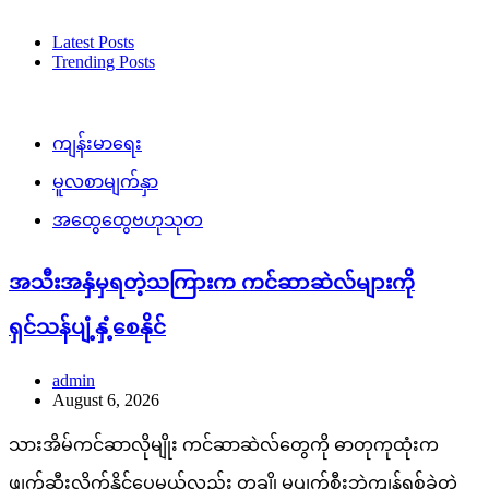
Latest Posts
Trending Posts
ကျန်းမာရေး
မူလစာမျက်နှာ
အထွေထွေဗဟုသုတ
အသီးအနှံမှရတဲ့သကြားက ကင်ဆာဆဲလ်များကို
ရှင်သန်ပျံ့နှံ့စေနိုင်
admin
August 6, 2026
သားအိမ်ကင်ဆာလိုမျိုး ကင်ဆာဆဲလ်တွေကို ဓာတုကုထုံးက
ဖျက်ဆီးလိုက်နိုင်ပေမယ့်လည်း တချို့မပျက်စီးဘဲကျန်ရစ်ခဲ့တဲ့