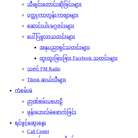
သီချင်းတောင်းဆိုခြင်းများ
ဝတ္ထု/ကာတွန်း/ကဗျာများ
ဆောင်းပါး/မဂ္ဂဇင်းများ
ပေါ်ပြူလာသတင်းများ
အနုပညာရှင်သတင်းများ
ထူးထူးခြားခြား Facebook သတင်းများ
သဇင် FM Radio
Tiktok ဆယ်လီများ
ကံစမ်းမဲ
ဉာဏ်စမ်းပဟေဠိ
ဖုန်းဘေလ်မဲဖောက်ခြင်း
ရင်ဖွင့်ဆွေးနွေး
Call Center