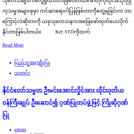
သုတေသီများကတွေ့ရှိထားတာဖြစ်ပါတယ်။ ဓာတုကုထုံးအသုံးပြု
ကုသမှုအများစုမှာ ကင်ဆာရောဂါပြန်ဖြစ်တာကိုတွေ့ရခြင်းက ဘာ
ကြောင့်လဲဆိုတာကို ယခုသုတေသနကအဖြေဖော်ထုတ်ပေးလိုက်
နိုင်တာဖြစ်ပါတယ်။ Ref: STDကိုထက်
Read More
ပြည်သူ့အကျိုးပြု
သတင်း
နိုင်ငံတော်သမ္မတ ဦးမင်းအောင်လှိုင်အား ထိုင်းဒုတိယ
ဝန်ကြီးချုပ် ဦးဆောင်၍ ဂုဏ်ပြုတပ်ဖွဲ့ဖြင့် ကြိုဆိုဂုဏ်
ပြု
admin