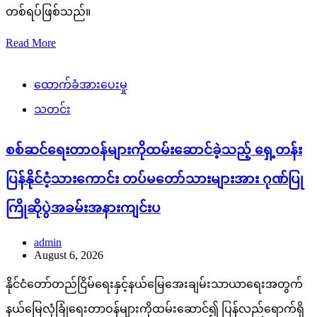
တစ်ရပ်ဖြစ်သည်။
Read More
ထောက်ခံအားပေးမှု
သတင်း
စစ်ဆင်ရေးတာဝန်များကိုထမ်းဆောင်ခဲ့သည့် ရှေ့တန်း
ပြန်နိုင်ငံ့သားကောင်း တပ်မတော်သားများအား ဂုဏ်ပြု
ကြိုဆိုပွဲအခမ်းအနားကျင်းပ
admin
August 6, 2026
နိုင်ငံတော်တည်ငြိမ်ရေးနှင့်နယ်မြေအေးချမ်းသာယာရေးအတွက်
နယ်မြေလုံခြုံရေးတာဝန်များကိုထမ်းဆောင်၍ ပြန်လည်ရောက်ရှိ