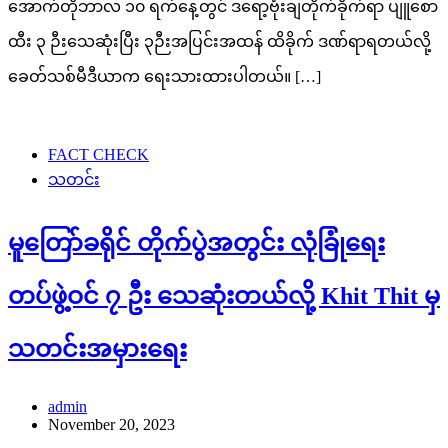
အောက်တိုဘာလ ၁၀ ရက်နေ့တွင် ဒရော့ဗုံးချတိုက်ခိုက်ရာ ပျူစော
ထီး ၃ ဉီးသေဆုံးပြီး ၃ဉီးအပြင်းအထန် ထိခိုက် ဒဏ်ရာရတယ်လို့
ခေတ်သစ်မီဒီယာက ရေးသားထားပါတယ်။ […]
FACT CHECK
သတင်း
မူတြော်ခရိုင် တိုက်ပွဲအတွင်း လုံခြုံရေး
တပ်ဖွဲ့ဝင် ၇ ဦး သေဆုံးတယ်လို့ Khit Thit မှ
သတင်းအမှားရေး
admin
November 20, 2023