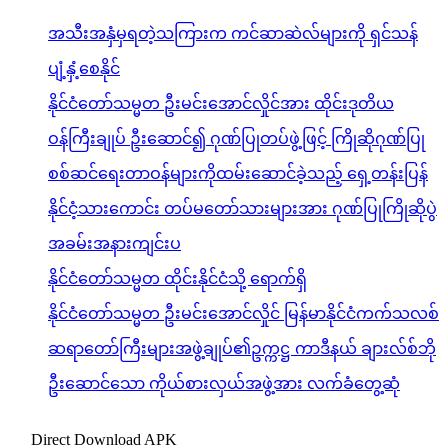
အသီးအနှံမှရတဲ့သကြားက ကင်ဆာဆဲလ်များကို ရှင်သန်
ပျံ့နှံ့စေနိုင်
နိုင်ငံတော်သမ္မတ ဦးမင်းအောင်လှိုင်အား ထိုင်းဒုတိယ
ဝန်ကြီးချုပ် ဦးဆောင်၍ ဂုဏ်ပြုတပ်ဖွဲ့ဖြင့် ကြိုဆိုဂုဏ်ပြု
စစ်ဆင်ရေးတာဝန်များကိုထမ်းဆောင်ခဲ့သည့် ရှေ့တန်းပြန်
နိုင်ငံ့သားကောင်း တပ်မတော်သားများအား ဂုဏ်ပြုကြိုဆိုပွဲ
အခမ်းအနားကျင်းပ
နိုင်ငံတော်သမ္မတ ထိုင်းနိုင်ငံသို့ ရောက်ရှိ
နိုင်ငံတော်သမ္မတ ဦးမင်းအောင်လှိုင် မြန်မာနိုင်ငံကက်သလစ်
ဆရာတော်ကြီးများအဖွဲ့ချုပ်၏ဥက္ကဋ္ဌ ကာဒီနယ် ချားလ်စ်ဘို
ဦးဆောင်သော ကိုယ်စားလှယ်အဖွဲ့အား လက်ခံတွေ့ဆုံ
Direct Download APK