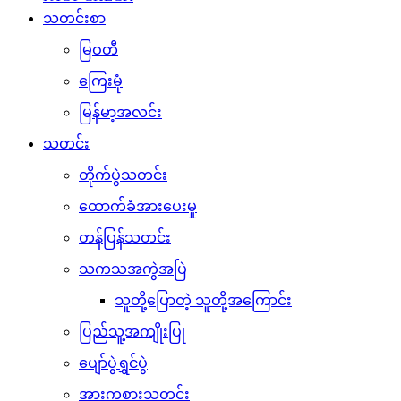
သတင်းစာ
မြဝတီ
ကြေးမုံ
မြန်မာ့အလင်း
သတင်း
တိုက်ပွဲသတင်း
ထောက်ခံအားပေးမှု
တန်ပြန်သတင်း
သကသအကွဲအပြဲ
သူတို့ပြောတဲ့ သူတို့အကြောင်း
ပြည်သူ့အကျိုးပြု
ပျော်ပွဲရွှင်ပွဲ
အားကစားသတင်း