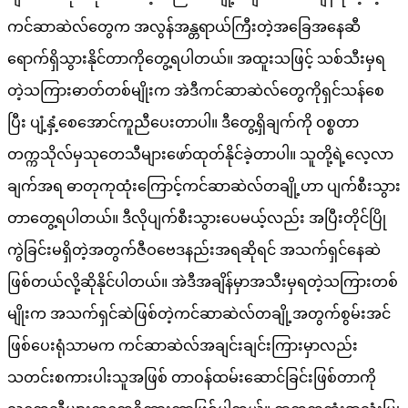
ကင်ဆာဆဲလ်တွေက အလွန်အန္တရာယ်ကြီးတဲ့အခြေအနေဆီ
ရောက်ရှိသွားနိုင်တာကိုတွေ့ရပါတယ်။ အထူးသဖြင့် သစ်သီးမှရ
တဲ့သကြားဓာတ်တစ်မျိုးက အဲဒီကင်ဆာဆဲလ်တွေကိုရှင်သန်စေ
ပြီး ပျံ့နှံ့စေအောင်ကူညီပေးတာပါ။ ဒီတွေ့ရှိချက်ကို ဝစ္စတာ
တက္ကသိုလ်မှသုတေသီများဖော်ထုတ်နိုင်ခဲ့တာပါ။ သူတို့ရဲ့လေ့လာ
ချက်အရ ဓာတုကုထုံးကြောင့်ကင်ဆာဆဲလ်တချို့ဟာ ပျက်စီးသွား
တာတွေ့ရပါတယ်။ ဒီလိုပျက်စီးသွားပေမယ့်လည်း အပြီးတိုင်ပြို
ကွဲခြင်းမရှိတဲ့အတွက်ဇီဝဗေဒနည်းအရဆိုရင် အသက်ရှင်နေဆဲ
ဖြစ်တယ်လို့ဆိုနိုင်ပါတယ်။ အဲဒီအချိန်မှာအသီးမှရတဲ့သကြားတစ်
မျိုးက အသက်ရှင်ဆဲဖြစ်တဲ့ကင်ဆာဆဲလ်တချို့အတွက်စွမ်းအင်
ဖြစ်ပေးရုံသာမက ကင်ဆာဆဲလ်အချင်းချင်းကြားမှာလည်း
သတင်းစကားပါးသူအဖြစ် တာဝန်ထမ်းဆောင်ခြင်းဖြစ်တာကို