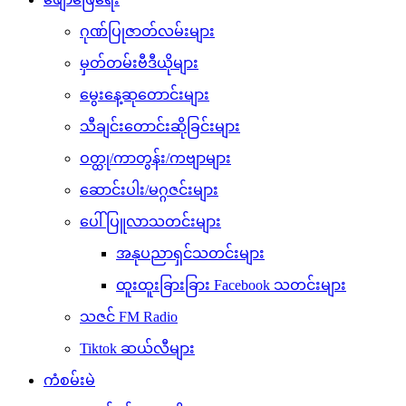
ဂုဏ်ပြုဇာတ်လမ်းများ
မှတ်တမ်းဗီဒီယိုများ
မွေးနေ့ဆုတောင်းများ
သီချင်းတောင်းဆိုခြင်းများ
ဝတ္ထု/ကာတွန်း/ကဗျာများ
ဆောင်းပါး/မဂ္ဂဇင်းများ
ပေါ်ပြူလာသတင်းများ
အနုပညာရှင်သတင်းများ
ထူးထူးခြားခြား Facebook သတင်းများ
သဇင် FM Radio
Tiktok ဆယ်လီများ
ကံစမ်းမဲ