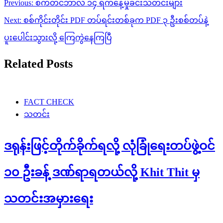
Post
Previous:
စက်တင်ဘာလ ၁၄ ရက်နေ့မှုခင်းသတင်းများ
navigation
Next:
စစ်ကိုင်းတိုင်း PDF တပ်ရင်းတစ်ခုက PDF ၃ ဦးစစ်တပ်နဲ့
ပူးပေါင်းသွားလို့ ကြေကွဲနေကြပြီ
Related Posts
FACT CHECK
သတင်း
ဒရုန်းဖြင့်တိုက်ခိုက်ရလို့ လုံခြုံရေးတပ်ဖွဲ့ဝင်
၁၀ ဦးခန့် ဒဏ်ရာရတယ်လို့ Khit Thit မှ
သတင်းအမှားရေး