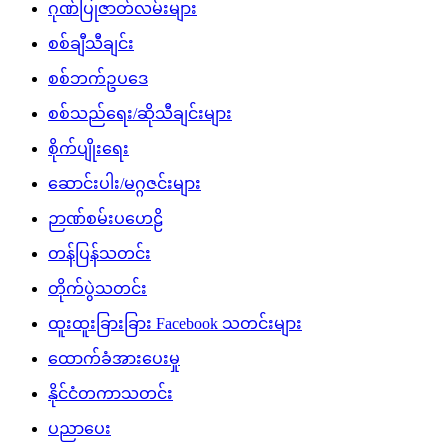
ဂုဏ်ပြုဇာတ်လမ်းများ
စစ်ချီသီချင်း
စစ်ဘက်ဥပဒေ
စစ်သည်ရေး/ဆိုသီချင်းများ
စိုက်ပျိုးရေး
ဆောင်းပါး/မဂ္ဂဇင်းများ
ဉာဏ်စမ်းပဟေဠိ
တန်ပြန်သတင်း
တိုက်ပွဲသတင်း
ထူးထူးခြားခြား Facebook သတင်းများ
ထောက်ခံအားပေးမှု
နိုင်ငံတကာသတင်း
ပညာပေး