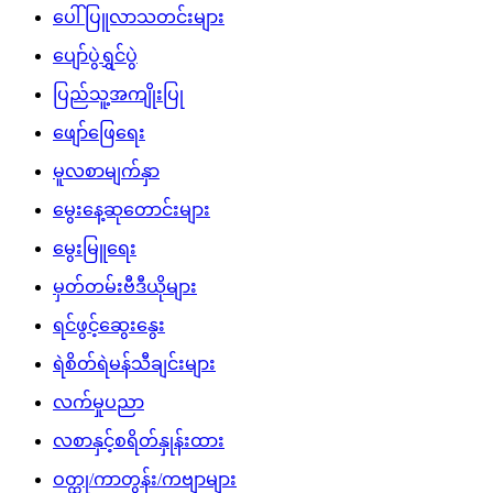
ပေါ်ပြူလာသတင်းများ
ပျော်ပွဲရွှင်ပွဲ
ပြည်သူ့အကျိုးပြု
ဖျော်ဖြေရေး
မူလစာမျက်နှာ
မွေးနေ့ဆုတောင်းများ
မွေးမြူရေး
မှတ်တမ်းဗီဒီယိုများ
ရင်ဖွင့်ဆွေးနွေး
ရဲစိတ်ရဲမန်သီချင်းများ
လက်မှုပညာ
လစာနှင့်စရိတ်နှုန်းထား
ဝတ္ထု/ကာတွန်း/ကဗျာများ