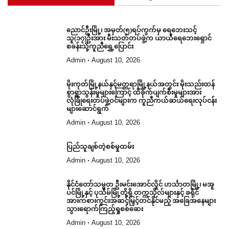
ညောင်ဦးမြို့၊ အမှတ်(၅)ရပ်ကွက်မှ ရေဘေးသင့်
သူ(၁၇)ဦးအား မီးသတ်တပ်ဖွဲ့က ယာယီရေဘေးရှောင်
စခန်းသို့ကူညီရွှေ့ပြောင်း
Admin
August 10, 2026
မိုးကုတ်မြို့နယ်နှင့်မတ္တရာမြို့နယ်အတွင်း မိုးသည်းထန်
စွာရွာသွန်းမှုများကြောင့် ထိခိုက်ပျက်စီးမှုများအား
လုံခြုံရေးတပ်ဖွဲ့ဝင်များက ကူညီကယ်ဆယ်ရေးလုပ်ငန်း
များဆောင်ရွက်
Admin
August 10, 2026
ပြည်သူချစ်တဲ့စစ်မှုထမ်း
Admin
August 10, 2026
နိုင်ငံတော်သမ္မတ ဦးမင်းအောင်လှိုင် ဟင်္သာတမြို့၊ မအူ
ပင်မြို့နှင့် ပုသိမ်မြို့တို့ရှိ တက္ကသိုလ်များနှင့် ခရိုင်
အားကစားကွင်းအဆင့်မြှင့်တင်နိုင်မည့် အခြေအနေများ
သွားရောက်ကြည့်ရှုစစ်ဆေး
Admin
August 10, 2026