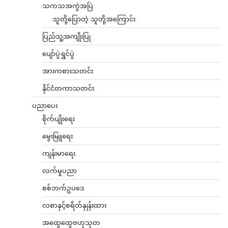
သကသအကွဲအပြဲ
သူတို့ပြောတဲ့ သူတို့အကြောင်း
ပြည်သူ့အကျိုးပြု
ပျော်ပွဲရွှင်ပွဲ
အားကစားသတင်း
နိုင်ငံတကာသတင်း
ပညာပေး
စိုက်ပျိုးရေး
မွေးမြူရေး
ကျန်းမာရေး
လက်မှုပညာ
စစ်ဘက်ဥပဒေ
လစာနှင့်စရိတ်နှုန်းထား
အထွေထွေဗဟုသုတ