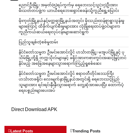
ညောင်ဦးမြို့၊ အမှတ်(၅)ရပ်ကွက်မှ ရေဘေးသင့်သူ(၁၇)ဦးအား
မီးသတ်တပ်ဖွဲ့က ယာယီရေဘေးရှောင်စခန်းသို့ကူညီရွှေ့ပြောင်း
မိုးကုတ်မြို့နယ်နှင့်မတ္တရာမြို့နယ်အတွင်း မိုးသည်းထန်စွာရွာသွန်းမှု
များကြောင့် ထိခိုက်ပျက်စီးမှုများအား လုံခြုံရေးတပ်ဖွဲ့ဝင်များက
ကူညီကယ်ဆယ်ရေးလုပ်ငန်းများဆောင်ရွက်
ပြည်သူချစ်တဲ့စစ်မှုထမ်း
နိုင်ငံတော်သမ္မတ ဦးမင်းအောင်လှိုင် ဟင်္သာတမြို့၊ မအူပင်မြို့နှင့် ပု
သိမ်မြို့တို့ရှိ တက္ကသိုလ်များနှင့် ခရိုင်အားကစားကွင်းအဆင့်မြှင့်တင်
နိုင်မည့် အခြေအနေများသွားရောက်ကြည့်ရှုစစ်ဆေး
နိုင်ငံတော်သမ္မတ ဦးမင်းအောင်လှိုင် ဧရာဝတီတိုင်းဒေသကြီး
ဟင်္သာတခရိုင်၊ လေးမျက်နှာမြို့နယ်အတွင်းရှိ ရေဘေးသင့်ပြည်
သူများအား ရင်းရင်းနှီးနှီးသွားရောက် တွေ့ဆုံအားပေးပြီး ထောက်ပံ့
ရေးပစ္စည်းများပေးအပ်
Direct Download APK
Latest Posts
Trending Posts