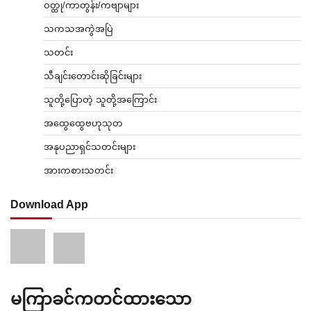
ဝတ္ထု/ကာတွန်း/ကဗျာများ
သကသအကွဲအပြဲ
သတင်း
သီချင်းတောင်းဆိုခြင်းများ
သူတို့ပြောတဲ့ သူတို့အကြောင်း
အထွေထွေဗဟုသုတ
အနုပညာရှင်သတင်းများ
အားကစားသတင်း
Download App
မကြာခင်ကတင်ထားသော