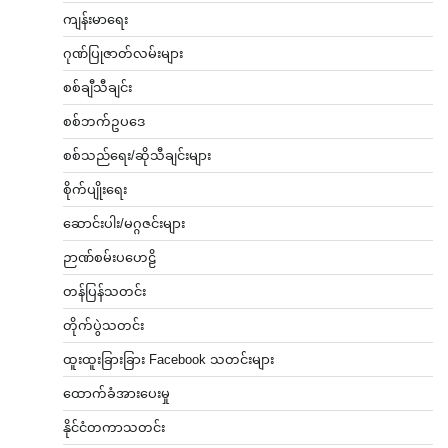
ကျန်းမာရေး
ဂုဏ်ပြုဇာတ်လမ်းများ
စစ်ချီသီချင်း
စစ်ဘက်ဥပဒေ
စစ်သည်ရေး/ဆိုသီချင်းများ
စိုက်ပျိုးရေး
ဆောင်းပါး/မဂ္ဂဇင်းများ
ဉာဏ်စမ်းပဟေဠိ
တန်ပြန်သတင်း
တိုက်ပွဲသတင်း
ထူးထူးခြားခြား Facebook သတင်းများ
ထောက်ခံအားပေးမှု
နိုင်ငံတကာသတင်း