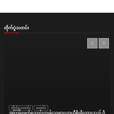
တိုက်ပွဲသတင်း
တိုက်ပွဲသတင်း
သတင်း
အကြမ်းဖက်သောင်းကျန်းသူများယာယီစိုးမိုးထားသည့် ဝိ