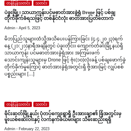
တန်ပြန်သတင်း
သတင်း
ပဲခူးမြို့၊ သာယာကုန်းပင်မဓာတ်အားခွဲရုံ Drone ဖြင့် ပစ်ချ
တိုက်ခိုက်ခံရသဖြင့် တစ်နိုင်ငံလုံး ဓာတ်အားပြတ်တောက်
Admin
April 5, 2023
မိဘပြည်သူများထံသို့အသိပေးပန်ကြားခြင်း (၄.၄.၂၀၂၃)ရက်
နေ့ (၂၁:၂၁)နာရီအချိန်တွင် ပဲခူးတိုင်း၊ ကျောက်တံခါးမြို့နယ်ရှိ
သာယာကုန်း ပင်မဓာတ်အားခွဲရုံအား အကြမ်းဖက်
သောင်းကျန်းသူများမှ Drone ဖြင့် ဗုံး(၁၀)လုံးခန့် ပစ်ချဖောက်ခွဲ
တိုက်ခိုက်မှုကြောင့် ဓာတ်အားခွဲရုံအတွင်းရှိ ဗို့အားမြင့် လျှပ်စစ်
ပစ္စည်းများ […]
တန်ပြန်သတင်း
သတင်း
မိုင်းဆတ်မြို့နယ်၊ ပုံတပ်ကျေးရွာရှိ ဦးအားချာ၏ ခြံအတွင်းမှ
မူးယစ်ဆေးဝါးနှင့် လက်နက်ခဲယမ်းများ သိမ်းဆည်းရရှိ
Admin
February 22, 2023