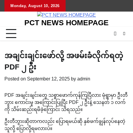
Skip
Monday, August 10, 2026
to
content
PCT NEWS HOMEPAGE
အချင်းချင်းဖော်လို့ အဖမ်းခံလိုက်ရတဲ့
PDF ၂ ဦး
Posted on
September 12, 2025
by
admin
PDF အချင်းချင်းတွေ သစ္စာဖောက်ကုန်ကြပြီလား မုံရွာမှာ ဦးတီ
ဘွား ကောင်းမှု အကြောင်းပြုပြီး PDF ၂ ဦးနဲ့ သေနတ် ၁ လက်
ကို သိမ်းဆည်းရမိခဲ့ကြောင်း သိရသည်။
ဦးတီဘွားဆိုတာကလည်း ပြောရမယ်ဆို နှစ်ဖက်ချွန်လုပ်နေတဲ့
သူလို့ ပြောလို့ရမလားပဲ။