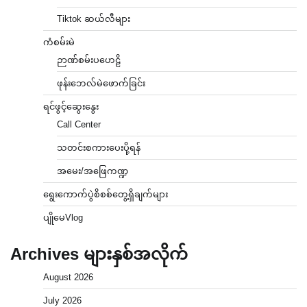
Tiktok ဆယ်လီများ
ကံစမ်းမဲ
ဉာဏ်စမ်းပဟေဠိ
ဖုန်းဘေလ်မဲဖောက်ခြင်း
ရင်ဖွင့်ဆွေးနွေး
Call Center
သတင်းစကားပေးပို့ရန်
အမေး/အဖြေကဏ္ဍ
ရွေးကောက်ပွဲစိစစ်တွေ့ရှိချက်များ
ပျိုမေVlog
Archives များနှစ်အလိုက်
August 2026
July 2026