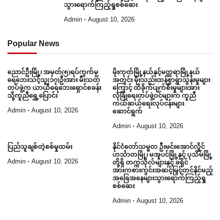
သွားရောက်ကြည့်ရှုစစ်ဆေး
Admin
August 10, 2026
Popular News
ညောင်ဦးမြို့၊ အမှတ်(၅)ရပ်ကွက်မှ
မိုးကုတ်မြို့နယ်နှင့်မတ္တရာမြို့နယ်
ရေဘေးသင့်သူ(၁၇)ဦးအား မီးသတ်
အတွင်း မိုးသည်းထန်စွာရွာသွန်းမှုများ
တပ်ဖွဲ့က ယာယီရေဘေးရှောင်စခန်း
ကြောင့် ထိခိုက်ပျက်စီးမှုများအား
သို့ကူညီရွှေ့ပြောင်း
လုံခြုံရေးတပ်ဖွဲ့ဝင်များက ကူညီ
ကယ်ဆယ်ရေးလုပ်ငန်းများ
Admin
August 10, 2026
ဆောင်ရွက်
Admin
August 10, 2026
ပြည်သူချစ်တဲ့စစ်မှုထမ်း
နိုင်ငံတော်သမ္မတ ဦးမင်းအောင်လှိုင်
ဟင်္သာတမြို့၊ မအူပင်မြို့နှင့် ပုသိမ်မြို့
Admin
August 10, 2026
တို့ရှိ တက္ကသိုလ်များနှင့် ခရိုင်
အားကစားကွင်းအဆင့်မြှင့်တင်နိုင်မည့်
အခြေအနေများသွားရောက်ကြည့်ရှု
စစ်ဆေး
Admin
August 10, 2026