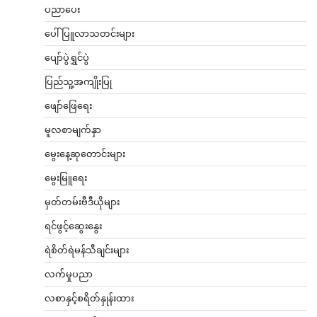
ပညာပေး
ပေါ်ပြူလာသတင်းများ
ပျော်ပွဲရွှင်ပွဲ
ပြည်သူ့အကျိုးပြု
ဖျော်ဖြေရေး
မူလစာမျက်နှာ
မွေးနေ့ဆုတောင်းများ
မွေးမြူရေး
မှတ်တမ်းဗီဒီယိုများ
ရင်ဖွင့်ဆွေးနွေး
ရဲစိတ်ရဲမန်သီချင်းများ
လက်မှုပညာ
လစာနှင့်စရိတ်နှုန်းထား