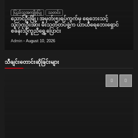
ပြည်သူ့အကျိုးပြု
သတင်း
ညောင်ဦးမြို့၊ အမှတ်(၅)ရပ်ကွက်မှ ရေဘေးသင့်
သူ(၁၇)ဦးအား မီးသတ်တပ်ဖွဲ့က ယာယီရေဘေးရှောင်
စခန်းသို့ကူညီရွှေ့ပြောင်း
Admin
August 10, 2026
သီချင်းတောင်းဆိုခြင်းများ