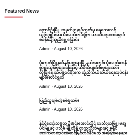
Featured News
ညောင်ဦးမြို့၊ အမှတ်(၅)ရပ်ကွက်မှ ရေဘေးသင့်
သူ(၁၇)ဦးအား မီးသတ်တပ်ဖွဲ့က ယာယီရေဘေးရှောင်
စခန်းသို့ကူညီရွှေ့ပြောင်း
Admin
August 10, 2026
မိုးကုတ်မြို့နယ်နှင့်မတ္တရာမြို့နယ်အတွင်း မိုးသည်းထန်
စွာရွာသွန်းမှုများကြောင့် ထိခိုက်ပျက်စီးမှုများအား
လုံခြုံရေးတပ်ဖွဲ့ဝင်များက ကူညီကယ်ဆယ်ရေးလုပ်ငန်း
များဆောင်ရွက်
Admin
August 10, 2026
ပြည်သူချစ်တဲ့စစ်မှုထမ်း
Admin
August 10, 2026
နိုင်ငံတော်သမ္မတ ဦးမင်းအောင်လှိုင် ဟင်္သာတမြို့၊ မအူ
ပင်မြို့နှင့် ပုသိမ်မြို့တို့ရှိ တက္ကသိုလ်များနှင့် ခရိုင်
အားကစားကွင်းအဆင့်မြှင့်တင်နိုင်မည့် အခြေအနေများ