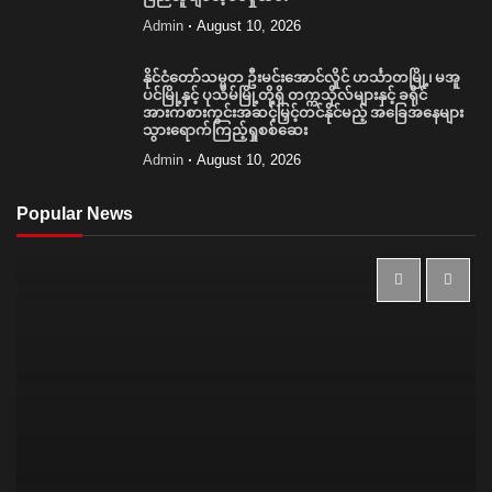
Admin
August 10, 2026
နိုင်ငံတော်သမ္မတ ဦးမင်းအောင်လှိုင် ဟင်္သာတမြို့၊ မအူ
ပင်မြို့နှင့် ပုသိမ်မြို့တို့ရှိ တက္ကသိုလ်များနှင့် ခရိုင်
အားကစားကွင်းအဆင့်မြှင့်တင်နိုင်မည့် အခြေအနေများ
သွားရောက်ကြည့်ရှုစစ်ဆေး
Admin
August 10, 2026
Popular News