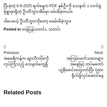
ပြီးခဲ့တဲ့ 6-9-2025 ရက်နေ့က PDF နှစ်ဦးကို သေနတ် ၁ လက်နဲ့
မုံရွာမှာရှိတဲ့ ဦးတီဘွားအိမ်မှာ ဖမ်းမိခဲ့တယ်။
ဒါပေမယ့် ဦးတီဘွားကိုတော့ မဖမ်းမိခဲ့ဘူး။
Posted in
တန်ပြန်သတင်း
,
သတင်း
Post
Previous:
Next:
navigation
အမေရိကန်က ချာလီကါ့ခ်ကို
အကြမ်းဖက်သမားများ
လုပ်ကြံသည့် သေနတ်တွေ့ရှိ
အနေဖြင့် တပ်မတော်
ယူနီဖောင်းတွေဝတ်ပြီး ပုံမှား
ရိုက်ဖို့လုပ်ဆောင်နေ
Related Posts