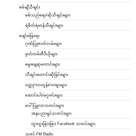
စစ်ချီသီချင်း
စစ်သည်ရေး/ဆိုသီချင်းများ
ရဲစိတ်ရဲမာန်သီချင်းများ
ဖျော်ဖြေရေး
ဂုဏ်ပြုဇာတ်လမ်းများ
မှတ်တမ်းဗီဒီယိုများ
မွေးနေ့ဆုတောင်းများ
သီချင်းတောင်းဆိုခြင်းများ
ဝတ္ထု/ကာတွန်း/ကဗျာများ
ဆောင်းပါး/မဂ္ဂဇင်းများ
ပေါ်ပြူလာသတင်းများ
အနုပညာရှင်သတင်းများ
ထူးထူးခြားခြား Facebook သတင်းများ
သဇင် FM Radio