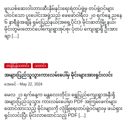
မူးယစ်ဆေးဝါးတားဆီးနှိမ်နင်းရေးရဲတပ်ဖွဲ့မှ တပ်ဖွဲ့ဝင်များ
ပါဝင်သော ပူးပေါင်းအဖွဲ့သည် ဖေဖော်ဝါရီလ ၂၀ ရက်နေ့ ညနေ
၆ နာရီခွဲအချိန် ရှမ်းပြည်နယ်(အရှေ့ပိုင်း)၊ မိုင်းဆတ်မြို့နယ်၊
မိုင်းတွမ်းတောင်ပေါ်ကျေးရွာအုပ်စု၊ ပုံတပ် ကျေးရွာရှိ ဦးအား
ချာ […]
တန်ပြန်သတင်း
သတင်း
အများပြည်သူသွားကားလမ်းပေါ်မှ မိုင်းများအားရှင်းလင်း
အေးခင်
May 22, 2024
မေလ ၂၁ ရက်နေ့က မန္တလေးတိုင်း၊ ရွှေပြည်ကျေးရွာအနီးရှိ
အများပြည်သူသွား ကားလမ်းပေါ်မှာ PDF အကြမ်းဖက်များ
ထောင်ထားသည့် မိုင်းများကို လုံခြုံရေးတပ်ဖွဲ့ဝင်များမှ ဖယ်ရှား
ရှင်းလင်းပြီး မိုင်းလာထောင်သည့် PDF […]