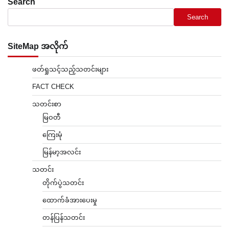
Search
Search
SiteMap အလိုက်
ဖတ်ရှုသင့်သည့်သတင်းများ
FACT CHECK
သတင်းစာ
မြဝတီ
ကြေးမုံ
မြန်မာ့အလင်း
သတင်း
တိုက်ပွဲသတင်း
ထောက်ခံအားပေးမှု
တန်ပြန်သတင်း