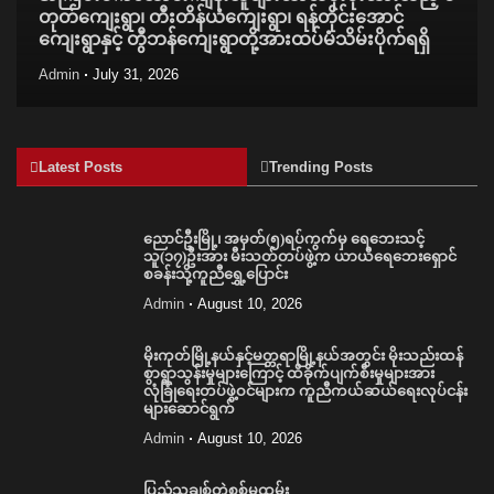
တုတ်ကျေးရွာ၊ တီးတိန်ယံကျေးရွာ၊ ရန်တိုင်းအောင်
ကျေးရွာနှင့် တွီဘန်ကျေးရွာတို့အားထပ်မံသိမ်းပိုက်ရရှိ
Admin
July 31, 2026
Latest Posts
Trending Posts
ညောင်ဦးမြို့၊ အမှတ်(၅)ရပ်ကွက်မှ ရေဘေးသင့်
သူ(၁၇)ဦးအား မီးသတ်တပ်ဖွဲ့က ယာယီရေဘေးရှောင်
စခန်းသို့ကူညီရွှေ့ပြောင်း
Admin
August 10, 2026
မိုးကုတ်မြို့နယ်နှင့်မတ္တရာမြို့နယ်အတွင်း မိုးသည်းထန်
စွာရွာသွန်းမှုများကြောင့် ထိခိုက်ပျက်စီးမှုများအား
လုံခြုံရေးတပ်ဖွဲ့ဝင်များက ကူညီကယ်ဆယ်ရေးလုပ်ငန်း
များဆောင်ရွက်
Admin
August 10, 2026
ပြည်သူချစ်တဲ့စစ်မှုထမ်း