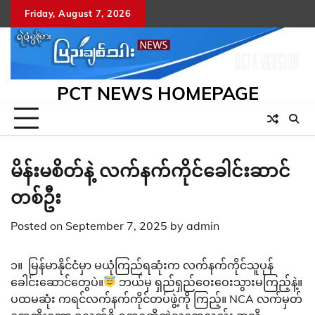
Skip
Friday, August 7, 2026
to
content
PCT NEWS HOMEPAGE
မိန်းမစိတ်နဲ့ လက်နက်ကိုင်ခေါင်းဆာင်
တစ်ဦး
Posted on
September 7, 2025
by
admin
၁။ မြန်မာနိုင်ငံမှာ မယုံကြည်ရဆုံးက လက်နက်ကိုင်သူပုန်
ခေါင်းဆောင်တွေပဲ။
ဘယ်မှ ရှည်ရှည်ဝေးဝေးသွားမကြည့်နဲ့။
ပထမဆုံး ကရင်လက်နက်ကိုင်တပ်ဖွဲ့ကို ကြည့်။ NCA လက်မှတ်