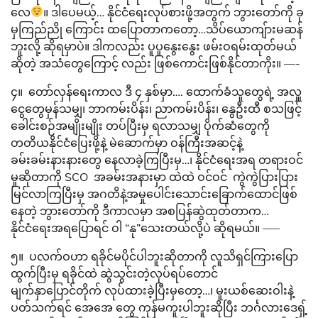
လေ
။ ဒါပေမယ့်… နိုင်ငံရေးလုပ်စားဖို့အတွက် ဘွားတော်ကို ခု
မှကြည်ညို ကြောင်း ထပြောတာကတော့…သိပ်ယောကျ်ားမဆန်
ဘူးလို့ ဆိုရမှာပဲ။ ဒါကလည်း ပူပူနွေးနွေး ဖမ်းဝရမ်းထုတ်မယ်
ဆိုတဲ့ အသံတွေကြောင့် လည်း ဖြစ်ကောင်းဖြစ်နိုင်တာကိုး။ —-
၄။ တော်လှန်ရေးကာလ ဒီ ၄ နှစ်မှာ…. ထောက်ခံသူတွေရဲ့ အလှူ
ငွေတွေမှန်သမျှ၊ ဘာကမ်းပိန်း၊ ညာကမ်းပိန်း၊ နွေဦးထီ စသဖြင့်
ခေါင်းစဉ်အမျိုးမျိုး တပ်ပြီးမှ ရလာသမျှ ပိုက်ဆံတွေကို
တတိယနိုင်ငံပြေးဖို့နဲ့ မဲဆောက်မှာ ဝန်ကြီးအဆင့်နဲ့
ခမ်းခမ်းနားနားတွေ နေလာခဲ့ကြပြီးမှ…၊ နိုင်ငံရေးအရ တရားဝင်
မှုဆိုတာကို SCO အခမ်းအနားမှာ ထဲထဲ ဝင်ဝင် ကွဲကွဲပြားပြား
မြင်လာကြပြီးမှ အဂတိနဲ့အမှုပေါင်းသောင်းခြောက်ထောင်ဖြစ်
နေတဲ့ ဘွားတော်ကို ဒီကာလမှာ အစပြန်ဆွဲထုတ်တာက…
နိုင်ငံရေးအရပြောရင် ဝါ “နု”သေးတယ်လို့ပဲ ဆိုရမယ်။ —–
၅။ ပလက်ဝဟာ ရခိုင်မပိုင်ပါဘူးဆိုတာကို လူသိရှင်ကြားပြော
ထွက်ပြီးမှ ရခိုင်ထဲ ဆွဲသွင်းတဲ့လုပ်ရပ်တောင်
မျက်နှာပြောင်တိုက် လုပ်ထားခဲ့ပြီးမှတော့…၊ မူးယစ်ဆေးဝါးနဲ့
ပတ်သက်ရင် အေအေ တွေ ကုန်မကူးပါဘူးဆိုပြီး ဘင်္ဂလားဒေရှ့်