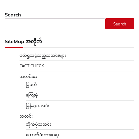
Search
Search
SiteMap အလိုက်
ဖတ်ရှုသင့်သည့်သတင်းများ
FACT CHECK
သတင်းစာ
မြဝတီ
ကြေးမုံ
မြန်မာ့အလင်း
သတင်း
တိုက်ပွဲသတင်း
ထောက်ခံအားပေးမှု