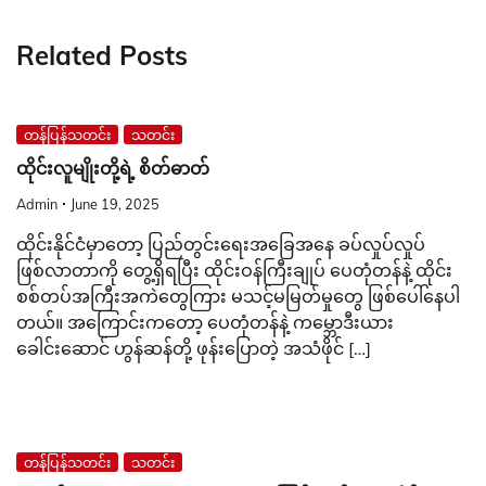
Related Posts
တန်ပြန်သတင်း
သတင်း
ထိုင်းလူမျိုးတို့ရဲ့ စိတ်ဓာတ်
Admin
June 19, 2025
ထိုင်းနိုင်ငံမှာတော့ ပြည်တွင်းရေးအခြေအနေ ခပ်လှုပ်လှုပ်
ဖြစ်လာတာကို တွေ့ရှိရပြီး ထိုင်းဝန်ကြီးချုပ် ပေတုံတန်နဲ့ ထိုင်း
စစ်တပ်အကြီးအကဲတွေကြား မသင့်မမြတ်မှုတွေ ဖြစ်ပေါ်နေပါ
တယ်။ အကြောင်းကတော့ ပေတုံတန်နဲ့ ကမ္ဘောဒီးယား
ခေါင်းဆောင် ဟွန်ဆန်တို့ ဖုန်းပြောတဲ့ အသံဖိုင် […]
တန်ပြန်သတင်း
သတင်း