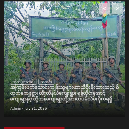
တိုက်ပွဲသတင်း
သတင်း
အကြမ်းဖက်သောင်းကျန်းသူများယာယီစိုးမိုးထားသည့် ဝိ
တုတ်ကျေးရွာ၊ တီးတိန်ယံကျေးရွာ၊ ရန်တိုင်းအောင်
ကျေးရွာနှင့် တွီဘန်ကျေးရွာတို့အားထပ်မံသိမ်းပိုက်ရရှိ
Admin
July 31, 2026