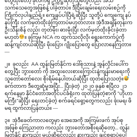
တွေထိုးတော့ ခုလက်ရှိ ဥက္ကဋ္ဌဆိုတဲ့သူတွေလည်း အသိ
သက်သေတွေအဖြစ်နဲ့ ပါခဲ့တာပဲ။ ဒီငြိမ်းချမ်းရေးလမ်းစဉ်ကို
ကြိုက်လှပါချည်ရဲ့။ ကျေနပ်ပါပြီရဲ့ဆိုပြီး သူတို့ပဲ ကျေကျေ နပ်
နပ်ကြီး လက်မှတ်ထိုးခဲ့ကြတာပဲမဟုတ်လား။ အဲ့ဒီအချိန်တုန်းက
ဦးသိန်းစိန် လည်း တုတ်မိုး၊ ဓားမိုးပြီး လက်မှတ်ထိုးခိုင်းခဲ့တာ
မဟုတ်
။ ခုကြမှ NCA က ထွက်သလိုလို၊ ရွေးကောက်ပွဲကို
ဆန့်ကျင်တယ်ဆိုပြီး မိုးပြော၊ ဂျိုးပြောတွေ ပြောလာနေကြတာ။
—
၂။ ခုလည်း AA ထွန်းမြတ်နိုင်က ဒေါ်စုသားနဲ့ အွန်လိုင်းပေါ်က
တွေ့ပြီး ဘွားတော် ကို အထူးလေးစားကြောင်းနဲ့ကျန်းမာရေးကို
သူတော်တော်လေး စိုးရိမ်နေပါတယ်ဆိုပြီး ထုတ်ပြောသတဲ့။
ခက်တာက ဒီတွေ့ဆုံမှုအပြီး… ပြီးခဲ့တဲ့ ၂၀၂၀ ခုနှစ် ဧပြီလ ၂၁
ရက်နေ့မှာ နိုင်ငံတော်အတိုင်ပင်ခံရုံးက ထုတ်ပြန်တဲ့စာကို “ဟိုဟာ
မကြီး”ဆိုပြီး ရေးတင်ခဲ့တဲ့ စက်ခရင်ရှော့တွေကလည်း ဖုံးမရ၊ ဖိ
မရ ထွက်လာပြန်တယ်။ —
၃။ အဲ့ဒီခေတ်ကာလတွေမှာ အေအေကို အကြမ်းဖက် အုပ်စု
အဖြစ် ကြေညာတာ ကလည်း ဘွားတော်အစိုးရဆိုတော့… ထွန်း
မြတ်နိုင် နာကျည်း မယ်ဆိုရင်လည်း နားကျည်း ချင်စရာပဲပေါ့