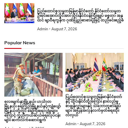
ပြည်ထောင်စုသမ္မတမြန်မာနိုင်ငံတော် နိုင်ငံတော်သမ္မတ
ဦးမင်းအောင်လှိုင်အား ထိုင်းနိုင်ငံဝန်ကြီးချုပ် မစ္စတာ အနု
ထင် ချာဝီရကွန်က ဂုဏ်ပြုညစာစားပွဲဖြင့် တည်ခင်းဧည့်ခံ
Admin
August 7, 2026
Popular News
ပြည်ထောင်စုသမ္မတမြန်မာနိုင်ငံတော်
နှင့် ထိုင်းနိုင်ငံတို့အကြား နားလည်မှု
လေးမျက်နှာမြို့နယ်၊ ဟင်္သာတ
စာချွန်လွှာများနှင့် သဘောတူစာချုပ်
မြို့နယ်၊ ရေကြည်မြို့နယ်နှင့်ကျုံပျော်
များ အပြန်အလှန်လက်မှတ်ရေးထိုး
မြို့နယ်တို့တွင် ရေကြီးရေလျှံမှုများ
လဲလှယ်
ကြောင့် ကူညီကယ်ဆယ်ရေးလုပ်ငန်း
များ ဆက်လက်ဆောင်ရွက်
Admin
August 7, 2026