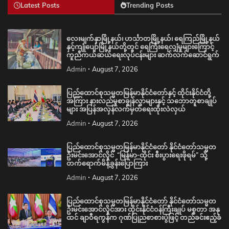
Latest Posts
Trending Posts
လေးမျက်နှာမြို့နယ်၊ ဟင်္သာတမြို့နယ်၊ ရေကြည်မြို့နယ်
နှင့်ကျုံပျော်မြို့နယ်တို့တွင် ရေကြီးရေလျှံမှုများကြောင့်
ကူညီကယ်ဆယ်ရေးလုပ်ငန်းများ ဆက်လက်ဆောင်ရွက်
Admin
August 7, 2026
ပြည်ထောင်စုသမ္မတမြန်မာနိုင်ငံတော်နှင့် ထိုင်းနိုင်ငံတို့
အကြား နားလည်မှုစာချွန်လွှာများနှင့် သဘောတူစာချုပ်
များ အပြန်အလှန်လက်မှတ်ရေးထိုးလဲလှယ်
Admin
August 7, 2026
ပြည်ထောင်စုသမ္မတမြန်မာနိုင်ငံတော် နိုင်ငံတော်သမ္မတ
ဦးမင်းအောင်လှိုင် “မြန်မာ-ထိုင်း စီးပွားရေးဖိုရမ်” သို့
တက်ရောက်မိန့်ခွန်းပြောကြား
Admin
August 7, 2026
ပြည်ထောင်စုသမ္မတမြန်မာနိုင်ငံတော် နိုင်ငံတော်သမ္မတ
ဦးမင်းအောင်လှိုင်အား ထိုင်းနိုင်ငံဝန်ကြီးချုပ် မစ္စတာ အနု
ထင် ချာဝီရကွန်က ဂုဏ်ပြုညစာစားပွဲဖြင့် တည်ခင်းဧည့်ခံ