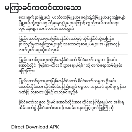
မကြာခင်ကတင်ထားသော
လေးမျက်နှာမြို့နယ်၊ ဟင်္သာတမြို့နယ်၊ ရေကြည်မြို့နယ်နှင့်ကျုံပျော်
မြို့နယ်တို့တွင် ရေကြီးရေလျှံမှုများကြောင့် ကူညီကယ်ဆယ်ရေး
လုပ်ငန်းများ ဆက်လက်ဆောင်ရွက်
ပြည်ထောင်စုသမ္မတမြန်မာနိုင်ငံတော်နှင့် ထိုင်းနိုင်ငံတို့အကြား
နားလည်မှုစာချွန်လွှာများနှင့် သဘောတူစာချုပ်များ အပြန်အလှန်
လက်မှတ်ရေးထိုးလဲလှယ်
ပြည်ထောင်စုသမ္မတမြန်မာနိုင်ငံတော် နိုင်ငံတော်သမ္မတ ဦးမင်း
အောင်လှိုင် “မြန်မာ-ထိုင်း စီးပွားရေးဖိုရမ်” သို့ တက်ရောက်မိန့်ခွန်း
ပြောကြား
ပြည်ထောင်စုသမ္မတမြန်မာနိုင်ငံတော် နိုင်ငံတော်သမ္မတ ဦးမင်း
အောင်လှိုင်အား ထိုင်းနိုင်ငံဝန်ကြီးချုပ် မစ္စတာ အနုထင် ချာဝီရကွန်က
ဂုဏ်ပြုညစာစားပွဲဖြင့် တည်ခင်းဧည့်ခံ
နိုင်ငံတော်သမ္မတ ဦးမင်းအောင်လှိုင်အား ထိုင်းဝန်ကြီးချုပ်က အစိုးရ
အိမ်တော်၌ နိုင်ငံတော်အဆင့် အခမ်းအနားဖြင့် ဂုဏ်ပြုကြိုဆို
Direct Download APK