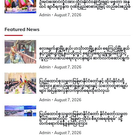
ဦးမင်းအောင်လှိုင်အား ထိုင်းနိုင်ငံဝန်ကြီးချုပ် မစ္စတာ အနု
ထင် ချာဝီရကွန်က ဂုဏ်ပြုညစာစားပွဲဖြင့် တည်ခင်းဧည့်ခံ
Admin
August 7, 2026
Featured News
လေးမျက်နှာမြို့နယ်၊ ဟင်္သာတမြို့နယ်၊ ရေကြည်မြို့နယ်
နှင့်ကျုံပျော်မြို့နယ်တို့တွင် ရေကြီးရေလျှံမှုများကြောင့်
ကူညီကယ်ဆယ်ရေးလုပ်ငန်းများ ဆက်လက်ဆောင်ရွက်
Admin
August 7, 2026
ပြည်ထောင်စုသမ္မတမြန်မာနိုင်ငံတော်နှင့် ထိုင်းနိုင်ငံတို့
အကြား နားလည်မှုစာချွန်လွှာများနှင့် သဘောတူစာချုပ်
များ အပြန်အလှန်လက်မှတ်ရေးထိုးလဲလှယ်
Admin
August 7, 2026
ပြည်ထောင်စုသမ္မတမြန်မာနိုင်ငံတော် နိုင်ငံတော်သမ္မတ
ဦးမင်းအောင်လှိုင် “မြန်မာ-ထိုင်း စီးပွားရေးဖိုရမ်” သို့
တက်ရောက်မိန့်ခွန်းပြောကြား
Admin
August 7, 2026