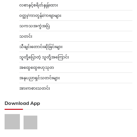
လစာနှင့်စရိတ်နှုန်းထား
ဝတ္ထု/ကာတွန်း/ကဗျာများ
သကသအကွဲအပြဲ
သတင်း
သီချင်းတောင်းဆိုခြင်းများ
သူတို့ပြောတဲ့ သူတို့အကြောင်း
အထွေထွေဗဟုသုတ
အနုပညာရှင်သတင်းများ
အားကစားသတင်း
Download App