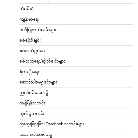
ကံစမ်းမဲ
ကျန်းမာရေး
ဂုဏ်ပြုဇာတ်လမ်းများ
စစ်ချီသီချင်း
စစ်ဘက်ဥပဒေ
စစ်သည်ရေး/ဆိုသီချင်းများ
စိုက်ပျိုးရေး
ဆောင်းပါး/မဂ္ဂဇင်းများ
ဉာဏ်စမ်းပဟေဠိ
တန်ပြန်သတင်း
တိုက်ပွဲသတင်း
ထူးထူးခြားခြား Facebook သတင်းများ
ထောက်ခံအားပေးမှု