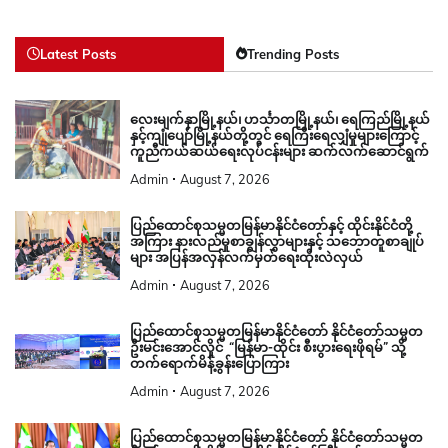
Latest Posts
Trending Posts
လေးမျက်နှာမြို့နယ်၊ ဟင်္သာတမြို့နယ်၊ ရေကြည်မြို့နယ်
နှင့်ကျုံပျော်မြို့နယ်တို့တွင် ရေကြီးရေလျှံမှုများကြောင့်
ကူညီကယ်ဆယ်ရေးလုပ်ငန်းများ ဆက်လက်ဆောင်ရွက်
Admin
August 7, 2026
ပြည်ထောင်စုသမ္မတမြန်မာနိုင်ငံတော်နှင့် ထိုင်းနိုင်ငံတို့
အကြား နားလည်မှုစာချွန်လွှာများနှင့် သဘောတူစာချုပ်
များ အပြန်အလှန်လက်မှတ်ရေးထိုးလဲလှယ်
Admin
August 7, 2026
ပြည်ထောင်စုသမ္မတမြန်မာနိုင်ငံတော် နိုင်ငံတော်သမ္မတ
ဦးမင်းအောင်လှိုင် “မြန်မာ-ထိုင်း စီးပွားရေးဖိုရမ်” သို့
တက်ရောက်မိန့်ခွန်းပြောကြား
Admin
August 7, 2026
ပြည်ထောင်စုသမ္မတမြန်မာနိုင်ငံတော် နိုင်ငံတော်သမ္မတ