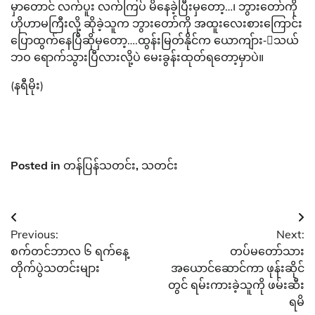
မှာတောင် လက်ပူး လက်ကြပ် မိနေခဲ့ပြီးမှတော့…၊ ဘွားတော်ကို
ဟိုဟာမကြီးလို့ ဆိုခဲ့သူက ဘွားတော်ကို အထူးလေးစားကြောင်း
ပြောထွက်နေပြီဆိုမှတော့….ထွန်းမြတ်နိုင်က ယောကျ်ား-ာသယ်
ဘဝ ရောက်သွားပြီလားလို့ပဲ မေးခွန်းထုတ်ရတော့မှာပဲ။
(နရီမိုး)
Posted in
တန်ပြန်သတင်း
,
သတင်း
Post
Previous:
Next:
navigation
စက်တင်ဘာလ ၆ ရက်နေ့
တပ်မတော်သား
တိုက်ပွဲသတင်းများ
အယောင်ဆောင်ကာ ဖုန်းဆိုင်
တွင် ရမ်းကားခဲ့သူကို ဖမ်းဆီး
ရမိ