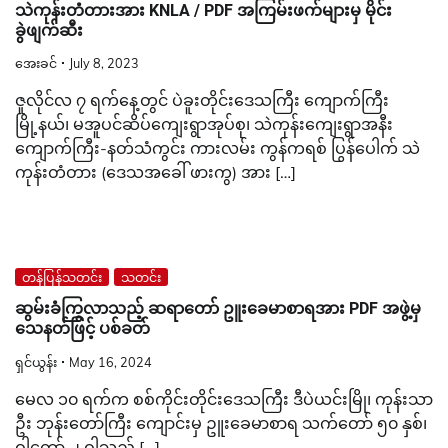
သဲကုန်းတံတားအား KNLA / PDF အကြမ်းဖက်များမှ မိုင်း
ခွဲဖျက်ဆီး
အေးခင်
July 8, 2023
ဇူလိုင်လ ၇ ရက်နေ့တွင် ပဲခူးတိုင်းဒေသကြီး ကျောက်ကြီး
မြို့နယ်၊ မအူပင်ဆိပ်ကျေးရွာအုပ်စု၊ သဲကုန်းကျေးရွာအနီး
ကျောက်ကြီး-နတ်သံကွင်း ကားလမ်း ကွန်ကရစ် ပြွန်ပေါက် သဲ
ကုန်းတံတား (ဒေသအခေါ် ဖားကွ) အား […]
တန်ပြန်သတင်း
သတင်း
ဆွမ်းခံကြွလာသည့် ဆရာတော် ဥူးခေမာစာရအား PDF အဖွဲ့မှ
သေနတ်ဖြင့် ပစ်ခတ်
ရှင်ယွန်း
May 16, 2024
မေလ ၁၀ ရက်က စစ်ကိုင်းတိုင်းဒေသကြီး ဒီပဲယင်းမြို၊ ကုန်းသာ
ဦး ဘုန်းတော်ကြီး ကျောင်းမှ ဥူးခေမာစာရ သက်တော် ၅၀ နှစ်၊
ဝါတော် ၂ ဝါသည် […]