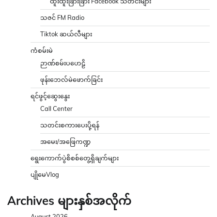
ထူးထူးခြားခြား Facebook သတင်းများ
သဇင် FM Radio
Tiktok ဆယ်လီများ
ကံစမ်းမဲ
ဉာဏ်စမ်းပဟေဠိ
ဖုန်းဘေလ်မဲဖောက်ခြင်း
ရင်ဖွင့်ဆွေးနွေး
Call Center
သတင်းစကားပေးပို့ရန်
အမေး/အဖြေကဏ္ဍ
ရွေးကောက်ပွဲစိစစ်တွေ့ရှိချက်များ
ပျိုမေVlog
Archives များနှစ်အလိုက်
August 2026