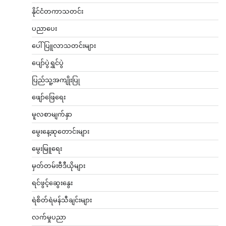
နိုင်ငံတကာသတင်း
ပညာပေး
ပေါ်ပြူလာသတင်းများ
ပျော်ပွဲရွှင်ပွဲ
ပြည်သူ့အကျိုးပြု
ဖျော်ဖြေရေး
မူလစာမျက်နှာ
မွေးနေ့ဆုတောင်းများ
မွေးမြူရေး
မှတ်တမ်းဗီဒီယိုများ
ရင်ဖွင့်ဆွေးနွေး
ရဲစိတ်ရဲမန်သီချင်းများ
လက်မှုပညာ