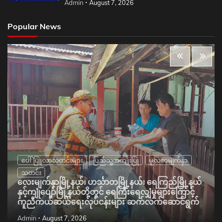
Admin
August 7, 2026
Popular News
ပေါ်ပြူလာသတင်းများ
ပြည်သူ့အကျိုးပြု
မူလစာမျက်နှာ
သတင်း
လေးမျက်နှာမြို့နယ်၊ ဟင်္သာတမြို့နယ်၊ ရေကြည်မြို့နယ်
နှင့်ကျုံပျော်မြို့နယ်တို့တွင် ရေကြီးရေလျှံမှုများကြောင့်
ကူညီကယ်ဆယ်ရေးလုပ်ငန်းများ ဆက်လက်ဆောင်ရွက်
Admin
August 7, 2026