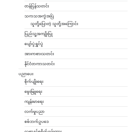
တန်ပြန်သတင်း
သကသအကွဲအပြဲ
သူတို့ပြောတဲ့ သူတို့အကြောင်း
ပြည်သူ့အကျိုးပြု
ပျော်ပွဲရွှင်ပွဲ
အားကစားသတင်း
နိုင်ငံတကာသတင်း
ပညာပေး
စိုက်ပျိုးရေး
မွေးမြူရေး
ကျန်းမာရေး
လက်မှုပညာ
စစ်ဘက်ဥပဒေ
လစာနှင့်စရိတ်နှုန်းထား