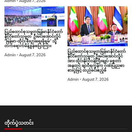
Admin
August 7, 2026
ပြည်ထောင်စုသမ္မတမြန်မာနိုင်ငံတော်
နိုင်ငံတော်သမ္မတ ဦးမင်းအောင်လှိုင်
“မြန်မာ-ထိုင်း စီးပွားရေးဖိုရမ်” သို့
တက်ရောက်မိန့်ခွန်းပြောကြား
ပြည်ထောင်စုသမ္မတမြန်မာနိုင်ငံတော်
Admin
August 7, 2026
နိုင်ငံတော်သမ္မတ ဦးမင်းအောင်လှိုင်
အား ထိုင်းနိုင်ငံဝန်ကြီးချုပ် မစ္စတာ
အနုထင် ချာဝီရကွန်က ဂုဏ်ပြုညစာ
စားပွဲဖြင့် တည်ခင်းဧည့်ခံ
Admin
August 7, 2026
တိုက်ပွဲသတင်း