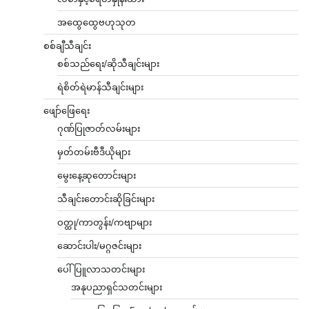
အထွေထွေဗဟုသုတ
စစ်ချီသီချင်း
စစ်သည်ရေး/ဆိုသီချင်းများ
ရဲစိတ်ရဲမာန်သီချင်းများ
ဖျော်ဖြေရေး
ဂုဏ်ပြုဇာတ်လမ်းများ
မှတ်တမ်းဗီဒီယိုများ
မွေးနေ့ဆုတောင်းများ
သီချင်းတောင်းဆိုခြင်းများ
ဝတ္ထု/ကာတွန်း/ကဗျာများ
ဆောင်းပါး/မဂ္ဂဇင်းများ
ပေါ်ပြူလာသတင်းများ
အနုပညာရှင်သတင်းများ