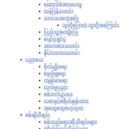
ထောက်ခံအားပေးမှု
တန်ပြန်သတင်း
သကသအကွဲအပြဲ
သူတို့ပြောတဲ့ သူတို့အကြောင်း
ပြည်သူ့အကျိုးပြု
ပျော်ပွဲရွှင်ပွဲ
အားကစားသတင်း
နိုင်ငံတကာသတင်း
ပညာပေး
စိုက်ပျိုးရေး
မွေးမြူရေး
ကျန်းမာရေး
လက်မှုပညာ
စစ်ဘက်ဥပဒေ
လစာနှင့်စရိတ်နှုန်းထား
အထွေထွေဗဟုသုတ
စစ်ချီသီချင်း
စစ်သည်ရေး/ဆိုသီချင်းများ
ရဲစိတ်ရဲမာန်သီချင်းများ