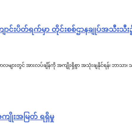
င်းပိတ်ရက်မှာ တိုင်းစစ်ဌာနချုပ်အသီးသီး၌ 
များတွင် အားလပ်ချိန်ကို အကျိုးရှိစွာ အသုံးချနိုင်ရန်၊ ဘာသာ၊ 
ျိုးအမြတ် ရရှိမှု