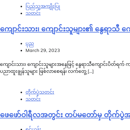
ပြည်သူ့အကျိုးပြု
သတင်း
ကျောင်းသား၊ ကျောင်းသူများ၏ နွေရာသီ ကျော
ပုည
March 29, 2023
ကျောင်းသား၊ ကျောင်းသူများအနေဖြင့် နွေရာသီကျောင်းပိတ်ရက် ကာလ
ပညာထူးချွန်သူများ ဖြစ်လာစေရန်၊ လက်တွေ့ […]
တိုက်ပွဲသတင်း
သတင်း
ဖေဖော်ဝါရီလအတွင်း တပ်မတော်မှ တိုက်ပွဲအက
ရှင်ယွန်း