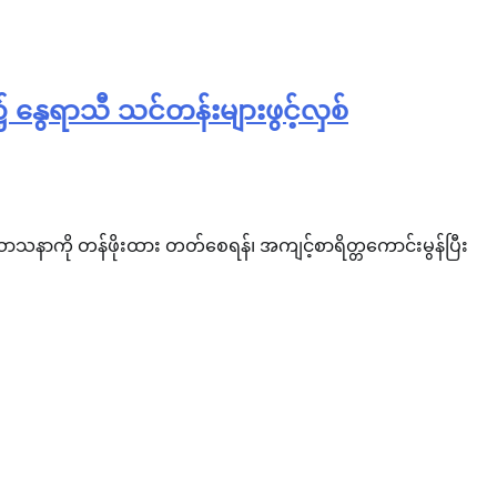
နွေရာသီ သင်တန်းများဖွင့်လှစ်
သာသနာကို တန်ဖိုးထား တတ်စေရန်၊ အကျင့်စာရိတ္တကောင်းမွန်ပြီး