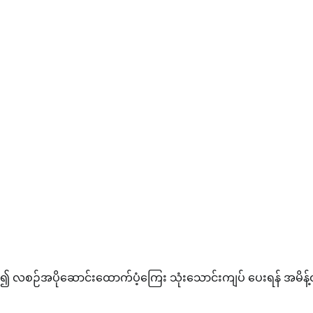
့မှစ၍ လစဉ်အပိုဆောင်းထောက်ပံ့ကြေး သုံးသောင်းကျပ် ပေးရန် အမိန