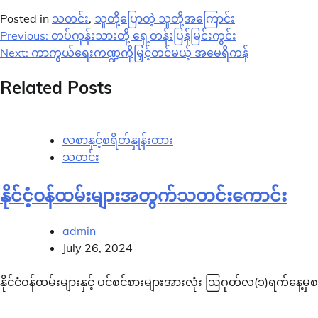
Posted in
သတင်း
,
သူတို့ပြောတဲ့ သူတို့အကြောင်း
Post
Previous:
တပ်ကုန်းသားတို့ ရှေ့တန်းပြန်မြင်းကွင်း
Next:
ကာကွယ်ရေးကဏ္ဍကိုမြှင့်တင်မယ့် အမေရိကန်
navigation
Related Posts
လစာနှင့်စရိတ်နှုန်းထား
သတင်း
နိုင်ငံ့ဝန်ထမ်းများအတွက်သတင်းကောင်း
admin
July 26, 2024
နိုင်ငံဝန်ထမ်းများနှင့် ပင်စင်စားများအားလုံး ဩဂုတ်လ(၁)ရက်နေ