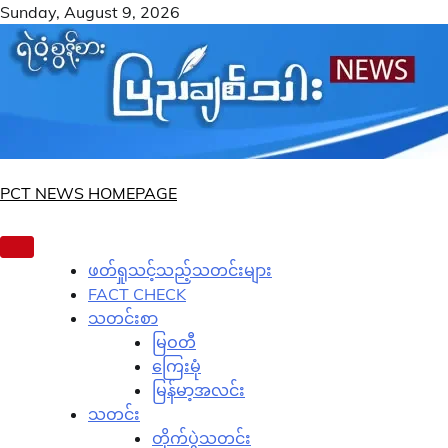
Skip
Sunday, August 9, 2026
to
content
PCT NEWS HOMEPAGE
ဖတ်ရှုသင့်သည့်သတင်းများ
FACT CHECK
သတင်းစာ
မြဝတီ
ကြေးမုံ
မြန်မာ့အလင်း
သတင်း
တိုက်ပွဲသတင်း