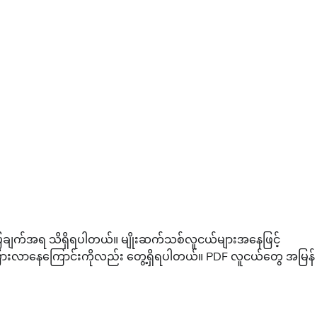
ဖော်ပြချက်အရ သိရှိရပါတယ်။ မျိုးဆက်သစ်လူငယ်များအနေဖြင့်
ုများပြားလာနေကြောင်းကိုလည်း တွေ့ရှိရပါတယ်။ PDF လူငယ်တွေ အမြန်