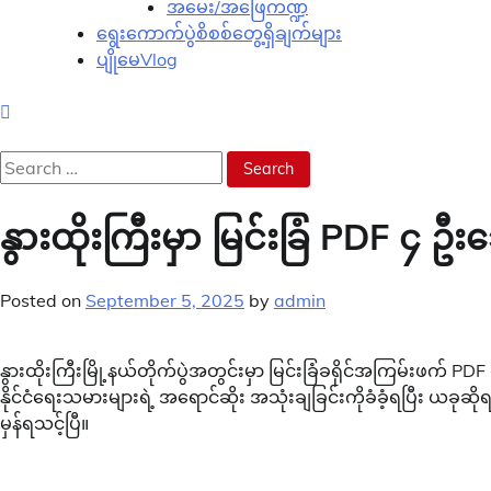
အမေး/အဖြေကဏ္ဍ
ရွေးကောက်ပွဲစိစစ်တွေ့ရှိချက်များ
ပျိုမေVlog
Search
for:
နွားထိုးကြီးမှာ မြင်းခြံ PDF ၄ ဦး
Posted on
September 5, 2025
by
admin
နွားထိုးကြီးမြို့နယ်တိုက်ပွဲအတွင်းမှာ မြင်းခြံခရိုင်အကြမ်းဖက
နိုင်ငံရေးသမားများရဲ့ အရောင်ဆိုး အသုံးချခြင်းကိုခံခံ့ရပြီး ယ
မှန်ရသင့်ပြီ။