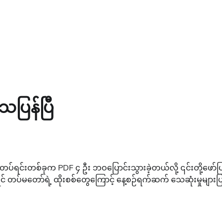
သေပြန်ပြီ
် PDF တပ်ရင်းတစ်ခုက PDF ၄ ဦး ဘဝပြောင်းသွားခဲ့တယ်လို့ ၎င်းတို့
ခုဆိုရင် တပ်မတော်ရဲ့ ထိုးစစ်တွေကြောင့် နေ့စဉ်ရက်ဆက် သေဆုံးမှ