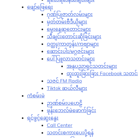
ဖျော်ဖြေရေး
ဂုဏ်ပြုဇာတ်လမ်းများ
မှတ်တမ်းဗီဒီယိုများ
မွေးနေ့ဆုတောင်းများ
သီချင်းတောင်းဆိုခြင်းများ
ဝတ္ထု/ကာတွန်း/ကဗျာများ
ဆောင်းပါး/မဂ္ဂဇင်းများ
ပေါ်ပြူလာသတင်းများ
အနုပညာရှင်သတင်းများ
ထူးထူးခြားခြား Facebook သတင်း
သဇင် FM Radio
Tiktok ဆယ်လီများ
ကံစမ်းမဲ
ဉာဏ်စမ်းပဟေဠိ
ဖုန်းဘေလ်မဲဖောက်ခြင်း
ရင်ဖွင့်ဆွေးနွေး
Call Center
သတင်းစကားပေးပို့ရန်