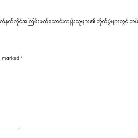
က်နက်ကိုင်အကြမ်းဖက်သောင်းကျန်းသူများ၏ တိုက်ပွဲများတွင် တပ်မတ
re marked
*