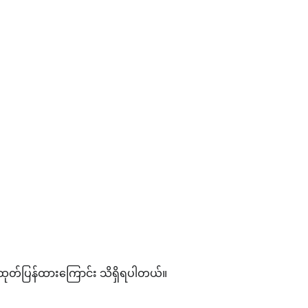
့်ထုတ်ပြန်ထားကြောင်း သိရှိရပါတယ်။