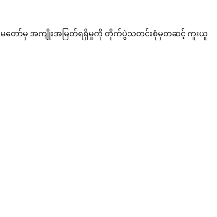
ော်မှ အကျိုးအမြတ်ရရှိမှုကို တိုက်ပွဲသတင်းစုံမှတဆင့် ကူးယူ