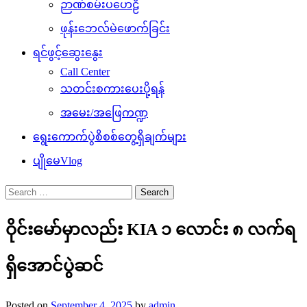
ဉာဏ်စမ်းပဟေဠိ
ဖုန်းဘေလ်မဲဖောက်ခြင်း
ရင်ဖွင့်ဆွေးနွေး
Call Center
သတင်းစကားပေးပို့ရန်
အမေး/အဖြေကဏ္ဍ
ရွေးကောက်ပွဲစိစစ်တွေ့ရှိချက်များ
ပျိုမေVlog
Search
for:
ဝိုင်းမော်မှာလည်း KIA ၁ လောင်း ၈ လက်ရ
ရှိအောင်ပွဲဆင်
Posted on
September 4, 2025
by
admin