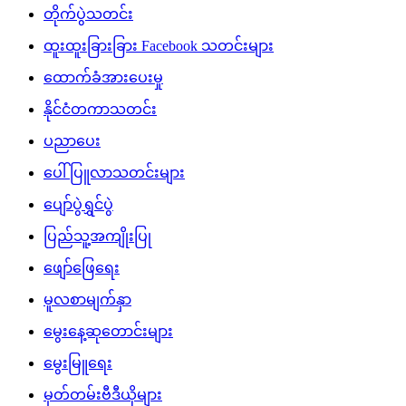
တိုက်ပွဲသတင်း
ထူးထူးခြားခြား Facebook သတင်းများ
ထောက်ခံအားပေးမှု
နိုင်ငံတကာသတင်း
ပညာပေး
ပေါ်ပြူလာသတင်းများ
ပျော်ပွဲရွှင်ပွဲ
ပြည်သူ့အကျိုးပြု
ဖျော်ဖြေရေး
မူလစာမျက်နှာ
မွေးနေ့ဆုတောင်းများ
မွေးမြူရေး
မှတ်တမ်းဗီဒီယိုများ