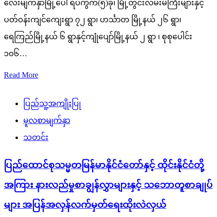
လေးမျက်နှာမြို့ပေါ် ရပ်ကွက်(၅)ခု၊ မြို့တွင်းလမ်းမကြီးများနှင့်
ပတ်ဝန်းကျင်ကျေးရွာ ၇၂ ရွာ၊ ဟင်္သာတ မြို့နယ် ၂၆ ရွာ၊
ရေကြည်မြို့နယ် ၆ ရွာနှင့်ကျုံပျော်မြို့နယ် ၂ ရွာ ၊ စုစုပေါင်း
၁၀၆…
Read More
ပြည်သူ့အကျိုးပြု
မူလစာမျက်နှာ
သတင်း
ပြည်ထောင်စုသမ္မတမြန်မာနိုင်ငံတော်နှင့် ထိုင်းနိုင်ငံတို့
အကြား နားလည်မှုစာချွန်လွှာများနှင့် သဘောတူစာချုပ်
များ အပြန်အလှန်လက်မှတ်ရေးထိုးလဲလှယ်