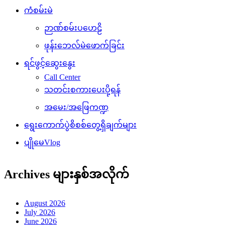
ကံစမ်းမဲ
ဉာဏ်စမ်းပဟေဠိ
ဖုန်းဘေလ်မဲဖောက်ခြင်း
ရင်ဖွင့်ဆွေးနွေး
Call Center
သတင်းစကားပေးပို့ရန်
အမေး/အဖြေကဏ္ဍ
ရွေးကောက်ပွဲစိစစ်တွေ့ရှိချက်များ
ပျိုမေVlog
Archives များနှစ်အလိုက်
August 2026
July 2026
June 2026