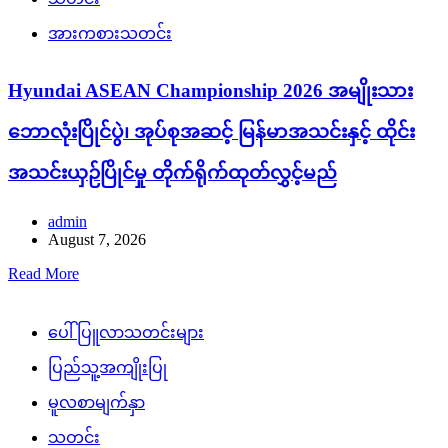
အားကစားသတင်း
Hyundai ASEAN Championship 2026 အမျိုးသား
ဘောလုံးပြိုင်ပွဲ၊ အုပ်စုအဆင့် မြန်မာအသင်းနှင့် ထိုင်း
အသင်းယှဉ်ပြိုင်မှု တိုက်ရိုက်ထုတ်လွှင့်မည်
admin
August 7, 2026
Read More
ပေါ်ပြူလာသတင်းများ
ပြည်သူ့အကျိုးပြု
မူလစာမျက်နှာ
သတင်း