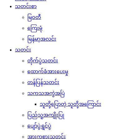
သတင်းစာ
မြဝတီ
ကြေးမုံ
မြန်မာ့အလင်း
သတင်း
တိုက်ပွဲသတင်း
ထောက်ခံအားပေးမှု
တန်ပြန်သတင်း
သကသအကွဲအပြဲ
သူတို့ပြောတဲ့ သူတို့အကြောင်း
ပြည်သူ့အကျိုးပြု
ပျော်ပွဲရွှင်ပွဲ
အားကစားသတင်း