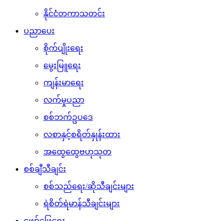
နိုင်ငံတကာသတင်း
ပညာပေး
စိုက်ပျိုးရေး
မွေးမြူရေး
ကျန်းမာရေး
လက်မှုပညာ
စစ်ဘက်ဥပဒေ
လစာနှင့်စရိတ်နှုန်းထား
အထွေထွေဗဟုသုတ
စစ်ချီသီချင်း
စစ်သည်ရေး/ဆိုသီချင်းများ
ရဲစိတ်ရဲမာန်သီချင်းများ
ဖျော်ဖြေရေး