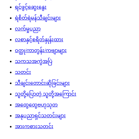
ရင်ဖွင့်ဆွေးနွေး
ရဲစိတ်ရဲမန်သီချင်းများ
လက်မှုပညာ
လစာနှင့်စရိတ်နှုန်းထား
ဝတ္ထု/ကာတွန်း/ကဗျာများ
သကသအကွဲအပြဲ
သတင်း
သီချင်းတောင်းဆိုခြင်းများ
သူတို့ပြောတဲ့ သူတို့အကြောင်း
အထွေထွေဗဟုသုတ
အနုပညာရှင်သတင်းများ
အားကစားသတင်း