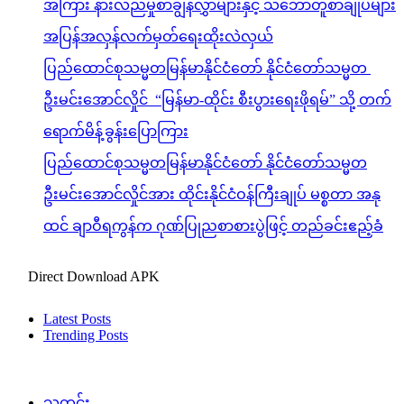
အကြား နားလည်မှုစာချွန်လွှာများနှင့် သဘောတူစာချုပ်များ
အပြန်အလှန်လက်မှတ်ရေးထိုးလဲလှယ်
ပြည်ထောင်စုသမ္မတမြန်မာနိုင်ငံတော် နိုင်ငံတော်သမ္မတ
ဦးမင်းအောင်လှိုင် “မြန်မာ-ထိုင်း စီးပွားရေးဖိုရမ်” သို့ တက်
ရောက်မိန့်ခွန်းပြောကြား
ပြည်ထောင်စုသမ္မတမြန်မာနိုင်ငံတော် နိုင်ငံတော်သမ္မတ
ဦးမင်းအောင်လှိုင်အား ထိုင်းနိုင်ငံဝန်ကြီးချုပ် မစ္စတာ အနု
ထင် ချာဝီရကွန်က ဂုဏ်ပြုညစာစားပွဲဖြင့် တည်ခင်းဧည့်ခံ
Direct Download APK
Latest Posts
Trending Posts
သတင်း