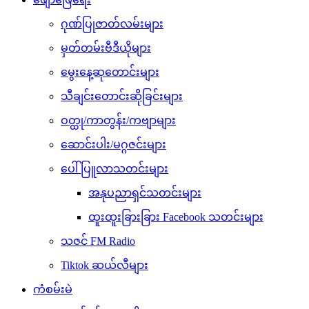
ဂုဏ်ပြုဇာတ်လမ်းများ
မှတ်တမ်းဗီဒီယိုများ
မွေးနေ့ဆုတောင်းများ
သီချင်းတောင်းဆိုခြင်းများ
ဝတ္ထု/ကာတွန်း/ကဗျာများ
ဆောင်းပါး/မဂ္ဂဇင်းများ
ပေါ်ပြူလာသတင်းများ
အနုပညာရှင်သတင်းများ
ထူးထူးခြားခြား Facebook သတင်းများ
သဇင် FM Radio
Tiktok ဆယ်လီများ
ကံစမ်းမဲ