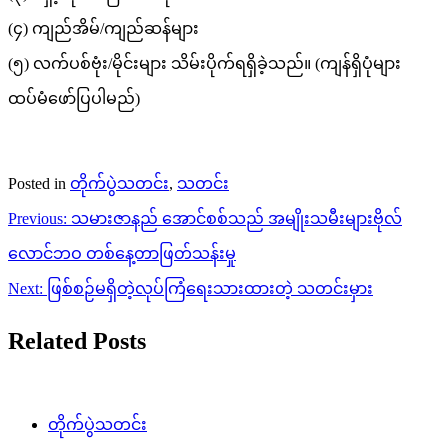
(၄) ကျည်အိမ်/ကျည်ဆန်များ
(၅) လက်ပစ်ဗုံး/မိုင်းများ သိမ်းပိုက်ရရှိခဲ့သည်။ (ကျန်ရှိပုံများ
ထပ်မံဖော်ပြပါမည်)
Posted in
တိုက်ပွဲသတင်း
,
သတင်း
Post
Previous:
သမားဇာနည် အောင်စစ်သည် အမျိုးသမီးများဗိုလ်
navigation
လောင်ဘဝ တစ်နေ့တာဖြတ်သန်းမှု
Next:
ဖြစ်စဉ်မရှိတဲ့လုပ်ကြံရေးသားထားတဲ့ သတင်းမှား
Related Posts
တိုက်ပွဲသတင်း