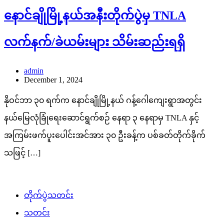
နောင်ချိုမြို့နယ်အနီးတိုက်ပွဲမှ TNLA
လက်နက်/ခဲယမ်းများ သိမ်းဆည်းရရှိ
admin
December 1, 2024
နိုဝင်ဘာ ၃၀ ရက်‌က နောင်ချိုမြို့နယ် ဂန့်ဂေါကျေးရွာအတွင်း
နယ်မြေလုံခြုံရေးဆောင်ရွက်စဉ် နေရာ ၃ နေရာမှ TNLA နှင့်
အကြမ်းဖက်ပူးပေါင်းအင်အား ၃၀ ဦးခန့်က ပစ်ခတ်တိုက်ခိုက်
သဖြင့် […]
တိုက်ပွဲသတင်း
သတင်း