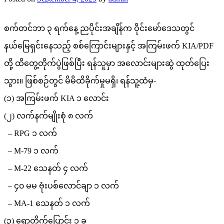
စက်တင်ဘာ ၃ ရက်နေ့ ညပိုင်းအချိန်က ဝိုင်းမော်ဒေသတွင်
နယ်မြေရှင်းနေသည့် စစ်ကြောင်းများနှင့် အကြမ်းဖက် KIA/PDF
တို့ ထိတွေ့တိုက်ပွဲဖြစ်ပြီး ရန်သူမှာ အလောင်းများဆွဲ ထုတ်ပြေး
သွား။ ဖြစ်စဉ်တွင် မိမိထိခိုက်မှုမရှိ၊ ရန်သူ့ထံမှ-
(၁) အကြမ်းဖက် KIA ၁ လောင်း
(၂) လက်နက်မျိုးစုံ ၈ လက်
– RPG ၁ လက်
– M-79 ၁ လက်
– M-22 သေနတ် ၄ လက်
– ၄၀ မမ ဗုံးပစ်လောင်ချာ ၁ လက်
– MA-1 သေနတ် ၁ လက်
(၃) ရှော့တိုက်ပြောင်း ၁ ခု