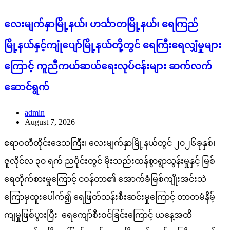
လေးမျက်နှာမြို့နယ်၊ ဟင်္သာတမြို့နယ်၊ ရေကြည်
မြို့နယ်နှင့်ကျုံပျော်မြို့နယ်တို့တွင် ရေကြီးရေလျှံမှုများ
ကြောင့် ကူညီကယ်ဆယ်ရေးလုပ်ငန်းများ ဆက်လက်
ဆောင်ရွက်
admin
August 7, 2026
ဧရာဝတီတိုင်းဒေသကြီး၊ လေးမျက်နှာမြို့နယ်တွင် ၂၀၂၆ခုနှစ်၊
ဇူလိုင်လ ၃၀ ရက် ညပိုင်းတွင် မိုးသည်းထန်စွာရွာသွန်းမှုနှင့် မြစ်
ရေတိုက်စားမှုကြောင့် ငဝန်တာ၏ အောက်ခံမြစ်ကျိုးအင်းသဲ
ကြောမှထူးပေါက်၍ ရေဖြတ်သန်းစီးဆင်းမှုကြောင့် တာတမံနိမ့်
ကျမှုဖြစ်ပွားပြီး ရေကျော်စီးဝင်ခြင်းကြောင့် ယနေ့အထိ