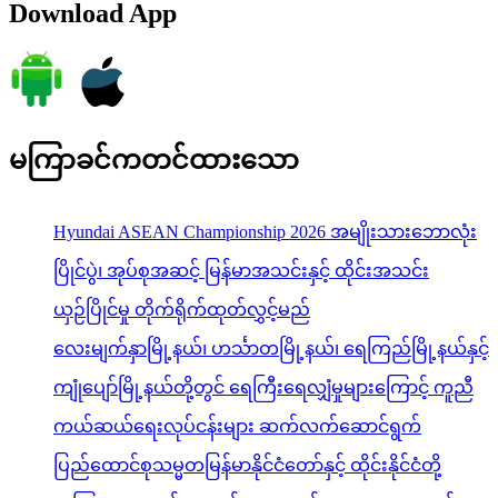
Download App
မကြာခင်ကတင်ထားသော
Hyundai ASEAN Championship 2026 အမျိုးသားဘောလုံး
ပြိုင်ပွဲ၊ အုပ်စုအဆင့် မြန်မာအသင်းနှင့် ထိုင်းအသင်း
ယှဉ်ပြိုင်မှု တိုက်ရိုက်ထုတ်လွှင့်မည်
လေးမျက်နှာမြို့နယ်၊ ဟင်္သာတမြို့နယ်၊ ရေကြည်မြို့နယ်နှင့်
ကျုံပျော်မြို့နယ်တို့တွင် ရေကြီးရေလျှံမှုများကြောင့် ကူညီ
ကယ်ဆယ်ရေးလုပ်ငန်းများ ဆက်လက်ဆောင်ရွက်
ပြည်ထောင်စုသမ္မတမြန်မာနိုင်ငံတော်နှင့် ထိုင်းနိုင်ငံတို့