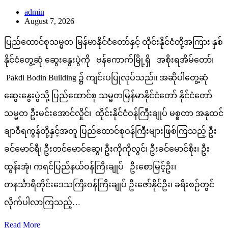
admin
August 7, 2026
ပြည်ထောင်စုသမ္မတ မြန်မာနိုင်ငံတော်နှင့် ထိုင်းနိုင်ငံတို့အကြား နှစ်
နိုင်ငံတွေ့ဆုံ ဆွေးနွေးပွဲကို ဗန်ကောက်မြို့ရှိ အစိုးရအိမ်တော်၊
Pakdi Bodin Building ၌ ကျင်းပပြုလုပ်သည်။ အဆိုပါတွေ့ဆုံ
ဆွေးနွေးပွဲသို့ ပြည်ထောင်စု သမ္မတမြန်မာနိုင်ငံတော် နိုင်ငံတော်
သမ္မတ ဦးမင်းအောင်လှိုင်၊ ထိုင်းနိုင်ငံဝန်ကြီးချုပ် မစ္စတာ အနုထင်
ချာဝီရကွန်တို့နှင့်အတူ ပြည်ထောင်စုဝန်ကြီးများဖြစ်ကြသည့် ဦး
ခင်မောင်ရီ၊ ဦးတင်မောင်ဆွေ၊ ဦးကိုကိုလွင်၊ ဦးခင်မောင်စိုး၊ ဦး
ထွန်းအုံ၊ ကရင်ပြည်နယ်ဝန်ကြီးချုပ် ဦးစောမြင့်ဦး၊
တနင်္သာရီတိုင်းဒေသကြီးဝန်ကြီးချုပ် ဦးဇော်နိုင်ဦး၊ ခရီးစဉ်တွင်
လိုက်ပါလာကြသည့်…
Read More