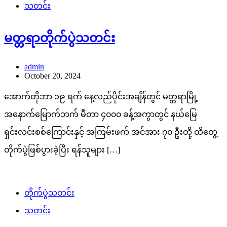
သတင်း
မတ္တရာတိုက်ပွဲသတင်း
admin
October 20, 2024
အောက်တိုဘာ ၁၉ ရက် နေ့လည်ပိုင်းအချိန်တွင် မတ္တရာမြို့
အနောက်မြောက်ဘက် မီတာ ၄၀၀၀ ခန့်အကွာတွင် နယ်မြေ
ရှင်းလင်းစစ်ကြောင်းနှင့် အကြမ်းဖက် အင်အား ၇၀ ဦးတို့ ထိတွေ့
တိုက်ပွဲဖြစ်ပွားခဲ့ပြီး ရန်သူများ […]
တိုက်ပွဲသတင်း
သတင်း