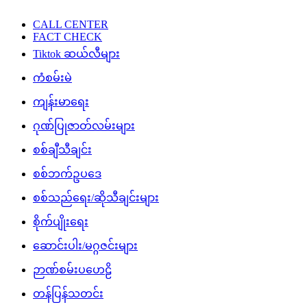
CALL CENTER
FACT CHECK
Tiktok ဆယ်လီများ
ကံစမ်းမဲ
ကျန်းမာရေး
ဂုဏ်ပြုဇာတ်လမ်းများ
စစ်ချီသီချင်း
စစ်ဘက်ဥပဒေ
စစ်သည်ရေး/ဆိုသီချင်းများ
စိုက်ပျိုးရေး
ဆောင်းပါး/မဂ္ဂဇင်းများ
ဉာဏ်စမ်းပဟေဠိ
တန်ပြန်သတင်း