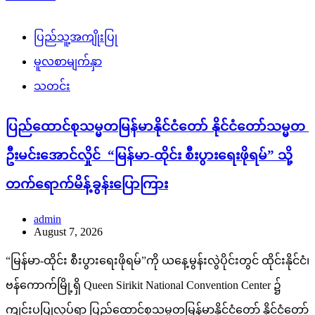
ပြည်သူ့အကျိုးပြု
မူလစာမျက်နှာ
သတင်း
ပြည်ထောင်စုသမ္မတမြန်မာနိုင်ငံတော် နိုင်ငံတော်သမ္မတ
ဦးမင်းအောင်လှိုင် “မြန်မာ-ထိုင်း စီးပွားရေးဖိုရမ်” သို့
တက်ရောက်မိန့်ခွန်းပြောကြား
admin
August 7, 2026
“မြန်မာ-ထိုင်း စီးပွားရေးဖိုရမ်”ကို ယနေ့မွန်းလွဲပိုင်းတွင် ထိုင်းနိုင်ငံ၊
ဗန်ကောက်မြို့ရှိ Queen Sirikit National Convention Center ၌
ကျင်းပပြုလုပ်ရာ ပြည်ထောင်စုသမ္မတမြန်မာနိုင်ငံတော် နိုင်ငံတော်