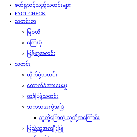
ဖတ်ရှုသင့်သည့်သတင်းများ
FACT CHECK
သတင်းစာ
မြဝတီ
ကြေးမုံ
မြန်မာ့အလင်း
သတင်း
တိုက်ပွဲသတင်း
ထောက်ခံအားပေးမှု
တန်ပြန်သတင်း
သကသအကွဲအပြဲ
သူတို့ပြောတဲ့ သူတို့အကြောင်း
ပြည်သူ့အကျိုးပြု