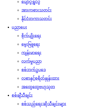
ပျော်ပွဲရွှင်ပွဲ
အားကစားသတင်း
နိုင်ငံတကာသတင်း
ပညာပေး
စိုက်ပျိုးရေး
မွေးမြူရေး
ကျန်းမာရေး
လက်မှုပညာ
စစ်ဘက်ဥပဒေ
လစာနှင့်စရိတ်နှုန်းထား
အထွေထွေဗဟုသုတ
စစ်ချီသီချင်း
စစ်သည်ရေး/ဆိုသီချင်းများ