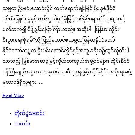
သမ္မတ ဦးမင်းအောင်လှိုင် တက်ရောက်ချီးမြှင့်ပြီး နှစ်နိုင်ငံ
ရင်းနှီးမြှုပ်နှံမှုနှင့် ကုန်သွယ်မှုပိုမိုမြှင့်တင်နိုင်ရေးဆိုင်ရာများနှင့်
ပတ်သက်၍ မိန့်ခွန်းပြောကြားသည်။ အဆိုပါ “မြန်မာ-ထိုင်း
စီးပွားရေးဖိုရမ်”သို့ ပြည်ထောင်စုသမ္မတမြန်မာနိုင်ငံတော်
နိုင်ငံတော်သမ္မတ ဦးမင်းအောင်လှိုင်နှင့်အတူ ခရီးစဉ်တွင်လိုက်ပါ
လာသည့် မြန်မာအဆင့်မြင့်ကိုယ်စားလှယ်အဖွဲ့ဝင်များ၊ ထိုင်းနိုင်ငံ
ဝန်ကြီးချုပ် မစ္စတာ အနုထင် ချာဝီရကွန် နှင့် ထိုင်းနိုင်ငံအစိုးရအဖွဲ့
မှတာဝန်ရှိသူများ၊ …
Read More
တိုက်ပွဲသတင်း
သတင်း