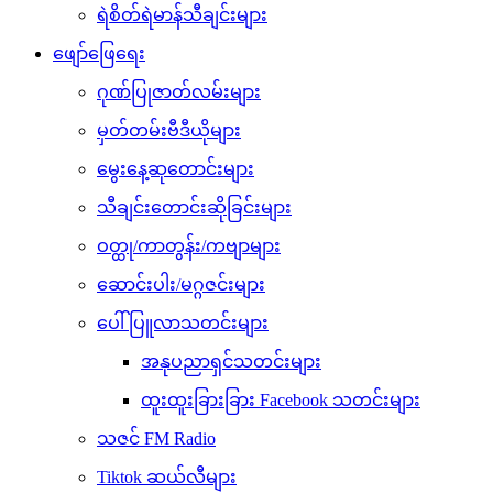
ရဲစိတ်ရဲမာန်သီချင်းများ
ဖျော်ဖြေရေး
ဂုဏ်ပြုဇာတ်လမ်းများ
မှတ်တမ်းဗီဒီယိုများ
မွေးနေ့ဆုတောင်းများ
သီချင်းတောင်းဆိုခြင်းများ
ဝတ္ထု/ကာတွန်း/ကဗျာများ
ဆောင်းပါး/မဂ္ဂဇင်းများ
ပေါ်ပြူလာသတင်းများ
အနုပညာရှင်သတင်းများ
ထူးထူးခြားခြား Facebook သတင်းများ
သဇင် FM Radio
Tiktok ဆယ်လီများ