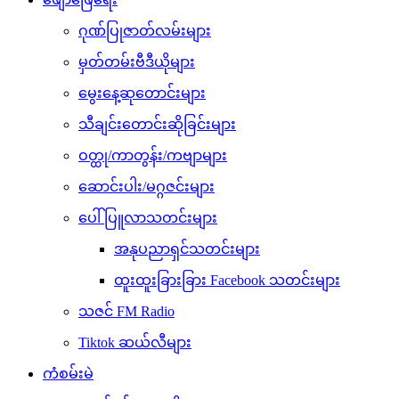
ဂုဏ်ပြုဇာတ်လမ်းများ
မှတ်တမ်းဗီဒီယိုများ
မွေးနေ့ဆုတောင်းများ
သီချင်းတောင်းဆိုခြင်းများ
ဝတ္ထု/ကာတွန်း/ကဗျာများ
ဆောင်းပါး/မဂ္ဂဇင်းများ
ပေါ်ပြူလာသတင်းများ
အနုပညာရှင်သတင်းများ
ထူးထူးခြားခြား Facebook သတင်းများ
သဇင် FM Radio
Tiktok ဆယ်လီများ
ကံစမ်းမဲ