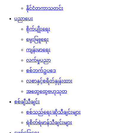
နိုင်ငံတကာသတင်း
ပညာပေး
စိုက်ပျိုးရေး
မွေးမြူရေး
ကျန်းမာရေး
လက်မှုပညာ
စစ်ဘက်ဥပဒေ
လစာနှင့်စရိတ်နှုန်းထား
အထွေထွေဗဟုသုတ
စစ်ချီသီချင်း
စစ်သည်ရေး/ဆိုသီချင်းများ
ရဲစိတ်ရဲမာန်သီချင်းများ
ဖျော်ဖြေရေး