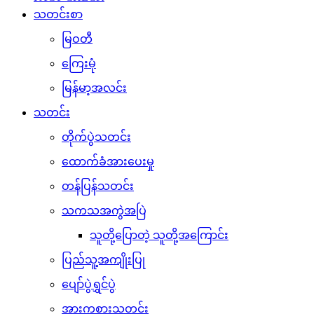
သတင်းစာ
မြဝတီ
ကြေးမုံ
မြန်မာ့အလင်း
သတင်း
တိုက်ပွဲသတင်း
ထောက်ခံအားပေးမှု
တန်ပြန်သတင်း
သကသအကွဲအပြဲ
သူတို့ပြောတဲ့ သူတို့အကြောင်း
ပြည်သူ့အကျိုးပြု
ပျော်ပွဲရွှင်ပွဲ
အားကစားသတင်း