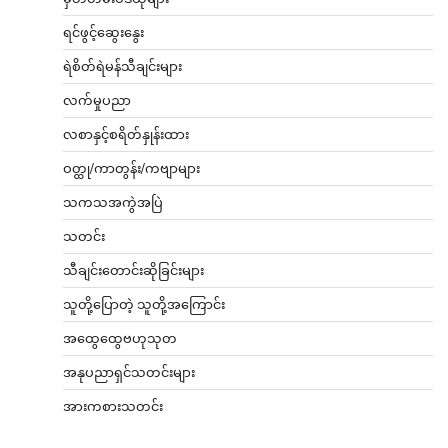
ရင်ဖွင့်ဆွေးနွေး
ရဲစိတ်ရဲမန်သီချင်းများ
လက်မှုပညာ
လစာနှင့်စရိတ်နှုန်းထား
ဝတ္ထု/ကာတွန်း/ကဗျာများ
သကသအကွဲအပြဲ
သတင်း
သီချင်းတောင်းဆိုခြင်းများ
သူတို့ပြောတဲ့ သူတို့အကြောင်း
အထွေထွေဗဟုသုတ
အနုပညာရှင်သတင်းများ
အားကစားသတင်း