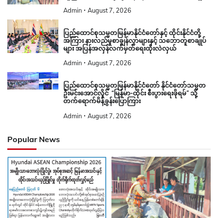
Admin
August 7, 2026
ပြည်ထောင်စုသမ္မတမြန်မာနိုင်ငံတော်နှင့် ထိုင်းနိုင်ငံတို့
အကြား နားလည်မှုစာချွန်လွှာများနှင့် သဘောတူစာချုပ်
များ အပြန်အလှန်လက်မှတ်ရေးထိုးလဲလှယ်
Admin
August 7, 2026
ပြည်ထောင်စုသမ္မတမြန်မာနိုင်ငံတော် နိုင်ငံတော်သမ္မတ
ဦးမင်းအောင်လှိုင် “မြန်မာ-ထိုင်း စီးပွားရေးဖိုရမ်” သို့
တက်ရောက်မိန့်ခွန်းပြောကြား
Admin
August 7, 2026
Popular News