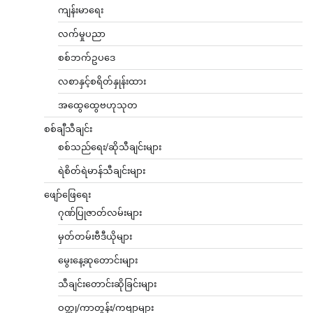
ကျန်းမာရေး
လက်မှုပညာ
စစ်ဘက်ဥပဒေ
လစာနှင့်စရိတ်နှုန်းထား
အထွေထွေဗဟုသုတ
စစ်ချီသီချင်း
စစ်သည်ရေး/ဆိုသီချင်းများ
ရဲစိတ်ရဲမာန်သီချင်းများ
ဖျော်ဖြေရေး
ဂုဏ်ပြုဇာတ်လမ်းများ
မှတ်တမ်းဗီဒီယိုများ
မွေးနေ့ဆုတောင်းများ
သီချင်းတောင်းဆိုခြင်းများ
ဝတ္ထု/ကာတွန်း/ကဗျာများ