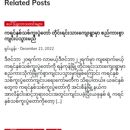
Related Posts
ပေါ်ပြူလာသတင်းများ
ကရင်နှစ်သစ်ကူးပွဲတော် တိုင်းရင်းသားကျေးရွာမှာ စည်ကားစွာ
ကျင်းပသွားမည်
ရှင်ယွန်း
December 21, 2022
ဒီဇင်ဘာ ၂၀ရက်က လာမယ့်ဒီဇင်ဘာ၂၂ရက်မှာ ကျရောက်မယ့်
ကရင်နှစ်သစ်ကူးပွဲတော်ကို ရန်ကုန်မြို့တိုင်းရင်းသားကျေးရွာမှာ
စည်ကားသိုက်မြိုက်စွာကျင်းပသွားမှာဖြစ်ကြောင်း ကရင်နှစ်
သစ်ကူးပွဲတော်ကျင်းပရေးကော်မတီက သိရပါတယ်။ ယခင်နှစ်
တွေက ကရင်နှစ်သစ်ကူးပွဲတော်ကို အင်းစိန်မြို့နယ်က
အာလိန်ငါးဆင့်ဘုရားဝင်းအတွင်းကျင်းပခဲ့ပြီးယခုနှစ် ရဲ့ ကရင်
နှစ်သစ်ကူးပွဲတော်ကိုတော့ […]