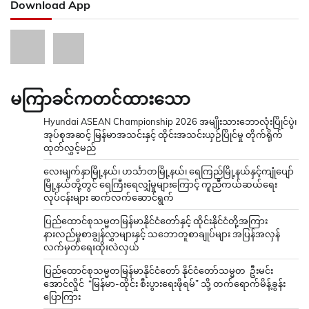
Download App
မကြာခင်ကတင်ထားသော
Hyundai ASEAN Championship 2026 အမျိုးသားဘောလုံးပြိုင်ပွဲ၊
အုပ်စုအဆင့် မြန်မာအသင်းနှင့် ထိုင်းအသင်းယှဉ်ပြိုင်မှု တိုက်ရိုက်
ထုတ်လွှင့်မည်
လေးမျက်နှာမြို့နယ်၊ ဟင်္သာတမြို့နယ်၊ ရေကြည်မြို့နယ်နှင့်ကျုံပျော်
မြို့နယ်တို့တွင် ရေကြီးရေလျှံမှုများကြောင့် ကူညီကယ်ဆယ်ရေး
လုပ်ငန်းများ ဆက်လက်ဆောင်ရွက်
ပြည်ထောင်စုသမ္မတမြန်မာနိုင်ငံတော်နှင့် ထိုင်းနိုင်ငံတို့အကြား
နားလည်မှုစာချွန်လွှာများနှင့် သဘောတူစာချုပ်များ အပြန်အလှန်
လက်မှတ်ရေးထိုးလဲလှယ်
ပြည်ထောင်စုသမ္မတမြန်မာနိုင်ငံတော် နိုင်ငံတော်သမ္မတ ဦးမင်း
အောင်လှိုင် “မြန်မာ-ထိုင်း စီးပွားရေးဖိုရမ်” သို့ တက်ရောက်မိန့်ခွန်း
ပြောကြား