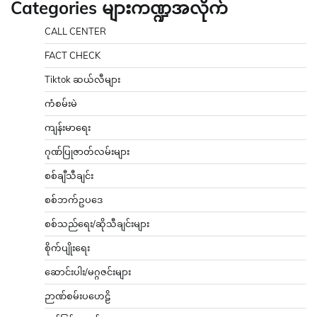
Categories များကဏ္ဍအလိုက်
CALL CENTER
FACT CHECK
Tiktok ဆယ်လီများ
ကံစမ်းမဲ
ကျန်းမာရေး
ဂုဏ်ပြုဇာတ်လမ်းများ
စစ်ချီသီချင်း
စစ်ဘက်ဥပဒေ
စစ်သည်ရေး/ဆိုသီချင်းများ
စိုက်ပျိုးရေး
ဆောင်းပါး/မဂ္ဂဇင်းများ
ဉာဏ်စမ်းပဟေဠိ