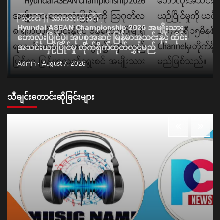
သတင်း
အားကစားသတင်း
Hyundai ASEAN Championship 2026 အမျိုးသား
ဘောလုံးပြိုင်ပွဲ၊ အုပ်စုအဆင့် မြန်မာအသင်းနှင့် ထိုင်း
အသင်းယှဉ်ပြိုင်မှု တိုက်ရိုက်ထုတ်လွှင့်မည်
Admin
August 7, 2026
သီချင်းတောင်းဆိုခြင်းများ