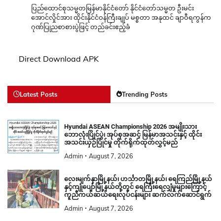
ပြည်ထောင်စုသမ္မတမြန်မာနိုင်ငံတော် နိုင်ငံတော်သမ္မတ ဦးမင်း
အောင်လှိုင်အား ထိုင်းနိုင်ငံဝန်ကြီးချုပ် မစ္စတာ အနုထင် ချာဝီရကွန်က
ဂုဏ်ပြုညစာစားပွဲဖြင့် တည်ခင်းဧည့်ခံ
Direct Download APK
Latest Posts
Trending Posts
Hyundai ASEAN Championship 2026 အမျိုးသား
ဘောလုံးပြိုင်ပွဲ၊ အုပ်စုအဆင့် မြန်မာအသင်းနှင့် ထိုင်း
အသင်းယှဉ်ပြိုင်မှု တိုက်ရိုက်ထုတ်လွှင့်မည်
Admin
August 7, 2026
လေးမျက်နှာမြို့နယ်၊ ဟင်္သာတမြို့နယ်၊ ရေကြည်မြို့နယ်
နှင့်ကျုံပျော်မြို့နယ်တို့တွင် ရေကြီးရေလျှံမှုများကြောင့်
ကူညီကယ်ဆယ်ရေးလုပ်ငန်းများ ဆက်လက်ဆောင်ရွက်
Admin
August 7, 2026