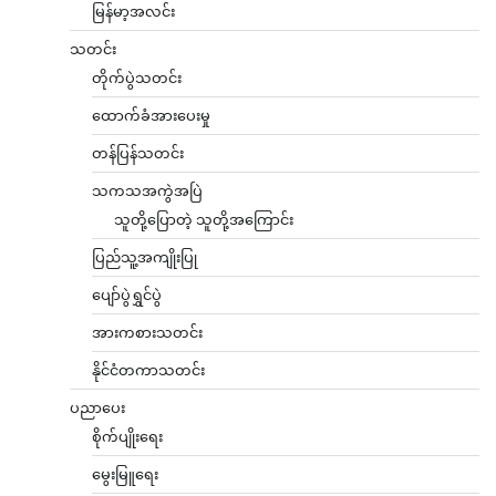
မြန်မာ့အလင်း
သတင်း
တိုက်ပွဲသတင်း
ထောက်ခံအားပေးမှု
တန်ပြန်သတင်း
သကသအကွဲအပြဲ
သူတို့ပြောတဲ့ သူတို့အကြောင်း
ပြည်သူ့အကျိုးပြု
ပျော်ပွဲရွှင်ပွဲ
အားကစားသတင်း
နိုင်ငံတကာသတင်း
ပညာပေး
စိုက်ပျိုးရေး
မွေးမြူရေး