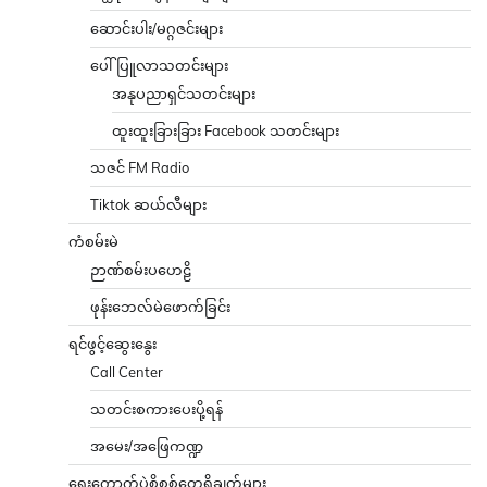
ဆောင်းပါး/မဂ္ဂဇင်းများ
ပေါ်ပြူလာသတင်းများ
အနုပညာရှင်သတင်းများ
ထူးထူးခြားခြား Facebook သတင်းများ
သဇင် FM Radio
Tiktok ဆယ်လီများ
ကံစမ်းမဲ
ဉာဏ်စမ်းပဟေဠိ
ဖုန်းဘေလ်မဲဖောက်ခြင်း
ရင်ဖွင့်ဆွေးနွေး
Call Center
သတင်းစကားပေးပို့ရန်
အမေး/အဖြေကဏ္ဍ
ရွေးကောက်ပွဲစိစစ်တွေ့ရှိချက်များ