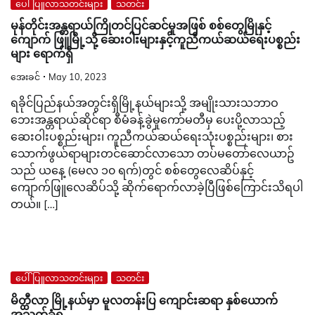
ပေါ်ပြူလာသတင်းများ
သတင်း
မုန်တိုင်းအန္တရာယ်ကြိုတင်ပြင်ဆင်မှုအဖြစ် စစ်တွေမြိုနှင့်
ကျောက် ဖြူမြို့သို့ ဆေးဝါးများနှင့်ကူညီကယ်ဆယ်ရေးပစ္စည်း
များ ရောက်ရှိ
အေးခင်
May 10, 2023
ရခိုင်ပြည်နယ်အတွင်းရှိမြို့နယ်များသို့ အမျိုးသားသဘာဝ
ဘေးအန္တရာယ်ဆိုင်ရာ စီမံခန့်ခွဲမှုကော်မတီမှ ပေးပို့လာသည့်
ဆေးဝါးပစ္စည်းများ၊ ကူညီကယ်ဆယ်ရေးသုံးပစ္စည်းများ၊ စား
သောက်ဖွယ်ရာများတင်ဆောင်လာသော တပ်မတော်လေယာဥ်
သည် ယနေ့ (မေလ ၁၀ ရက်)တွင် စစ်တွေလေဆိပ်နှင့်
ကျောက်ဖြူလေဆိပ်သို့ ဆိုက်ရောက်လာခဲ့ပြီဖြစ်ကြောင်းသိရပါ
တယ်။ […]
ပေါ်ပြူလာသတင်းများ
သတင်း
မိတ္ထီလာ မြို့နယ်မှာ မူလတန်းပြ ကျောင်းဆရာ နှစ်​ယောက်
အသတ်ခံရ