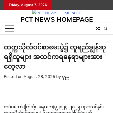
Skip
Friday, August 7, 2026
to
content
PCT NEWS HOMEPAGE
တက္ကသိုလ်ဝင်စာမေးပွဲ၌ လူရည်ချွန်ဆု
ရရှိသူများ အထင်ကရနေရာများအား
လေ့လာ
Posted on
August 28, 2025
by
ပုည
တပ်မတော် (ကြည်း၊ ရေ၊ လေ)မှ၂၀၂၄-၂၀၂၅ ပညာသင်နှစ်၊
တက္ကသိုလ်ဝင်စာမေးပွဲ ၌ ထူးချွန်စွာအောင်မြင်ခဲ့သည့်