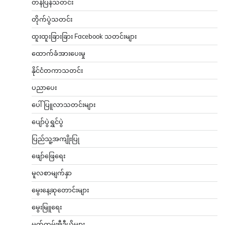
တန်ပြန်သတင်း
တိုက်ပွဲသတင်း
ထူးထူးခြားခြား Facebook သတင်းများ
ထောက်ခံအားပေးမှု
နိုင်ငံတကာသတင်း
ပညာပေး
ပေါ်ပြူလာသတင်းများ
ပျော်ပွဲရွှင်ပွဲ
ပြည်သူ့အကျိုးပြု
ဖျော်ဖြေရေး
မူလစာမျက်နှာ
မွေးနေ့ဆုတောင်းများ
မွေးမြူရေး
မှတ်တမ်းဗီဒီယိုများ