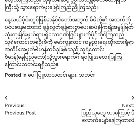
ကြီးသို့ သွားရောက်ဖူးမြော်ကြည်ညိုကြသည်။
နေ့လယ်ပိုင်းတွင်မြန်မာနိုင်ငံတော်အတွက် မိမိတို့၏ အသက်ကို
ပင်ပဓာနမထားဘဲ စွန့်လွှတ်စွန့်စားစွာပေးဆပ်ခဲ့ကြ၍အမွန်မြတ်
ဆုံးတုနှိုင်းဖွယ်ရာမရှိသောဂုဏ်ဒြပ်များကိုပိုင်ဆိုင်ကြသည့်
သူရဲကောင်းတစ်ဦးစီကို မော်ကွန်းတင် ကမ္ပည်းရေးထိုးထားရှိရာ
အထိမ်းအမှတ်ဗိမာန်တစ်ခုဖြစ်သည့် သူရဲကောင်း
ဗိမာန်(နေပြည်တော်)သို့သွားရောက်ဂါရဝပြုအလေးပြုကြ
ကြောင်းသတင်းရရှိသည်။
Posted in
ပေါ်ပြူလာသတင်းများ
,
သတင်း
Post
Previous:
Next:
navigation
Previous Post
ပြည်သူတွေ ဘာကြောင့် ဒီ
လောက်ပျော်နေကြတာလဲ