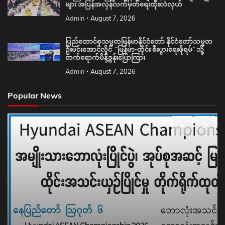
များ အပြန်အလှန်လက်မှတ်ရေးထိုးလဲလှယ်
Admin
August 7, 2026
ပြည်ထောင်စုသမ္မတမြန်မာနိုင်ငံတော် နိုင်ငံတော်သမ္မတ
ဦးမင်းအောင်လှိုင် “မြန်မာ-ထိုင်း စီးပွားရေးဖိုရမ်” သို့
တက်ရောက်မိန့်ခွန်းပြောကြား
Admin
August 7, 2026
Popular News