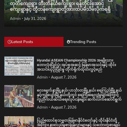
တုတ်ကျေးရွာ၊ တီးတိန်ယံကျေးရွာ၊ ရန်တိုင်းအောင်
ကျေးရွာနှင့် တွီဘန်ကျေးရွာတို့အားထပ်မံသိမ်းပိုက်ရရှိ
Admin
July 31, 2026
Latest Posts
Trending Posts
Hyundai ASEAN Championship 2026 အမျိုးသား
ဘောလုံးပြိုင်ပွဲ၊ အုပ်စုအဆင့် မြန်မာအသင်းနှင့် ထိုင်း
အသင်းယှဉ်ပြိုင်မှု တိုက်ရိုက်ထုတ်လွှင့်မည်
Admin
August 7, 2026
လေးမျက်နှာမြို့နယ်၊ ဟင်္သာတမြို့နယ်၊ ရေကြည်မြို့နယ်
နှင့်ကျုံပျော်မြို့နယ်တို့တွင် ရေကြီးရေလျှံမှုများကြောင့်
ကူညီကယ်ဆယ်ရေးလုပ်ငန်းများ ဆက်လက်ဆောင်ရွက်
Admin
August 7, 2026
ပြည်ထောင်စုသမ္မတမြန်မာနိုင်ငံတော်နှင့် ထိုင်းနိုင်ငံတို့
အကြား နားလည်မှုစာချွန်လွှာများနှင့် သဘောတူစာချုပ်