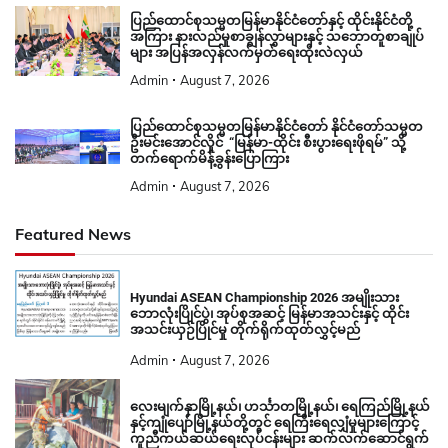
ပြည်ထောင်စုသမ္မတမြန်မာနိုင်ငံတော်နှင့် ထိုင်းနိုင်ငံတို့
အကြား နားလည်မှုစာချွန်လွှာများနှင့် သဘောတူစာချုပ်
များ အပြန်အလှန်လက်မှတ်ရေးထိုးလဲလှယ်
Admin
August 7, 2026
ပြည်ထောင်စုသမ္မတမြန်မာနိုင်ငံတော် နိုင်ငံတော်သမ္မတ
ဦးမင်းအောင်လှိုင် “မြန်မာ-ထိုင်း စီးပွားရေးဖိုရမ်” သို့
တက်ရောက်မိန့်ခွန်းပြောကြား
Admin
August 7, 2026
Featured News
Hyundai ASEAN Championship 2026 အမျိုးသား
ဘောလုံးပြိုင်ပွဲ၊ အုပ်စုအဆင့် မြန်မာအသင်းနှင့် ထိုင်း
အသင်းယှဉ်ပြိုင်မှု တိုက်ရိုက်ထုတ်လွှင့်မည်
Admin
August 7, 2026
လေးမျက်နှာမြို့နယ်၊ ဟင်္သာတမြို့နယ်၊ ရေကြည်မြို့နယ်
နှင့်ကျုံပျော်မြို့နယ်တို့တွင် ရေကြီးရေလျှံမှုများကြောင့်
ကူညီကယ်ဆယ်ရေးလုပ်ငန်းများ ဆက်လက်ဆောင်ရွက်