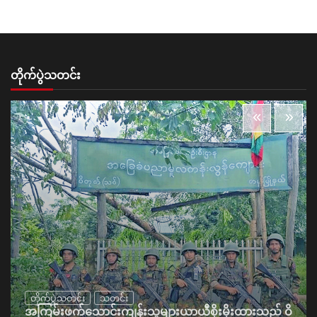
တိုက်ပွဲသတင်း
တိုက်ပွဲသတင်း
သတင်း
အကြမ်းဖက်သောင်းကျန်းသူများယာယီစိုးမိုးထားသည့် ဝိ