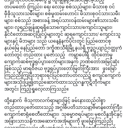
တပ်မတော် (ကြည်း၊ ရေ၊ လေ)မှ စစ်သည်များ၊ မိသားစု ဝင်
မှီခိုသူသားသမီးများ၊ စစ်မှုထမ်းဟောင်း မိသားစုဝင်သားသမီး
များ၊ စစ်သည် အစားခန့် အရပ်သားဝန်ထမ်းများ၏သားသမီး
များ၊ လူရည်ချွန်ဆုရရှိသောကျောင်းသား/ကျောင်းသူများ၊
နိုင်ငံတော်အဆင့်ပြိုင်ပွဲများတွင် ဆုရကျောင်းသား/ ကျောင်းသူ
များနှင့် မိဘများ သည် ယနေ့နံနက်ပိုင်းတွင် ပြည်ထောင်စု
နယ်မြေ နေပြည်တော် ဒက္ခိဏသီရိမြို့နယ်ရှိ ဗုဒ္ဓဥယျာဉ်ဝတ္ထုကံ
တော်တွင် တည်ထား ပူဇော်သည့် ကမ္ဘာပေါ်ရှိ ထိုင်တော်မူ
ကျောက်ဆစ်ဗုဒ္ဓရုပ်ပွားတော်များအနက် ဉာဏ်တော်အမြင့်ဆုံး
ဖြစ်သည့် မာရဝိဇယ ဗုဒ္ဓရုပ်ပွားတော်မြတ်ကြီးအား ဖူးမြော်
ကြည်ညိုကြပြီးဘုရားရင်ပြင်တော်ပတ်လည်၌ စကျင်ကျောက်
များအသုံးပြု၍တည်ဆောက်ထားသည့်ဂန္ဓကုဋိတိုက်များ
အတွင်း ကြည့်ရှုလေ့လာကြသည်။
ထို့နောက် ဗိသုကာလက်ရာများဖြင့် ခမ်းနားထည်ဝါစွာ
တည်ထားပူဇော်ထားသည့် အဂ္ဂါဓိပတိသာသနာ့ဗိမာန်တော်ကြီး၊
ကျောက်စာရုံစေတီတော်များ၊ သုဓမ္မာဇရပ်များ၊ မုစလိန္ဒအိုင်နှင့်
အခြားသာသနိကအဆောက်အအုံများကို ဖူးမြော်ကြည်ညို
လေ့လာကြသည်။ ထိုမှတစ်ဆင့် ဥပ္ပါတသန္တိစေတီတော်မြတ်