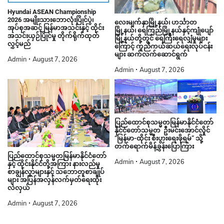
Hyundai ASEAN Championship
2026 အမျိုးသားဘောလုံးပြိုင်ပွဲ၊
လေးမျက်နှာမြို့နယ်၊ ဟင်္သာတ
အုပ်စုအဆင့် မြန်မာအသင်းနှင့် ထိုင်း
မြို့နယ်၊ ရေကြည်မြို့နယ်နှင့်ကျုံပျော်
အသင်းယှဉ်ပြိုင်မှု တိုက်ရိုက်ထုတ်
မြို့နယ်တို့တွင် ရေကြီးရေလျှံမှုများ
လွှင့်မည်
ကြောင့် ကူညီကယ်ဆယ်ရေးလုပ်ငန်း
များ ဆက်လက်ဆောင်ရွက်
Admin
August 7, 2026
Admin
August 7, 2026
ပြည်ထောင်စုသမ္မတမြန်မာနိုင်ငံတော်
နိုင်ငံတော်သမ္မတ ဦးမင်းအောင်လှိုင်
“မြန်မာ-ထိုင်း စီးပွားရေးဖိုရမ်” သို့
တက်ရောက်မိန့်ခွန်းပြောကြား
ပြည်ထောင်စုသမ္မတမြန်မာနိုင်ငံတော်
Admin
August 7, 2026
နှင့် ထိုင်းနိုင်ငံတို့အကြား နားလည်မှု
စာချွန်လွှာများနှင့် သဘောတူစာချုပ်
များ အပြန်အလှန်လက်မှတ်ရေးထိုး
လဲလှယ်
Admin
August 7, 2026