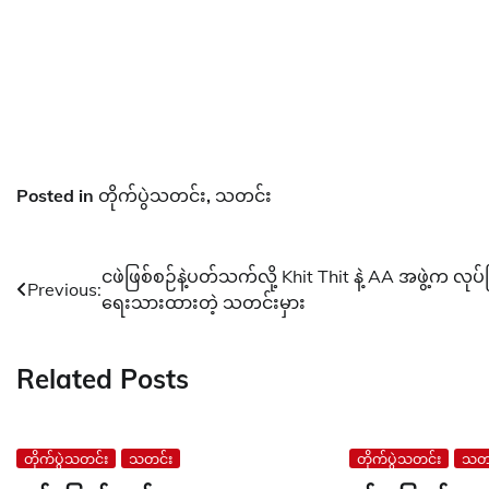
Posted in
တိုက်ပွဲသတင်း
,
သတင်း
Post
ငဖဲဖြစ်စဉ်နဲ့ပတ်သက်လို့ Khit Thit နဲ့ AA အဖွဲ့က လုပ်
Previous:
ရေးသားထားတဲ့ သတင်းမှား
navigation
Related Posts
တိုက်ပွဲသတင်း
သတင်း
တိုက်ပွဲသတင်း
သတင