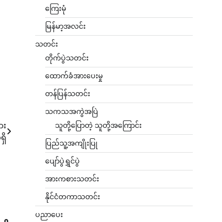
ကြေးမုံ
မြန်မာ့အလင်း
သတင်း
တိုက်ပွဲသတင်း
ထောက်ခံအားပေးမှု
တန်ပြန်သတင်း
သကသအကွဲအပြဲ
ား
သူတို့ပြောတဲ့ သူတို့အကြောင်း
ရှိ
ပြည်သူ့အကျိုးပြု
ပျော်ပွဲရွှင်ပွဲ
အားကစားသတင်း
နိုင်ငံတကာသတင်း
ပညာပေး