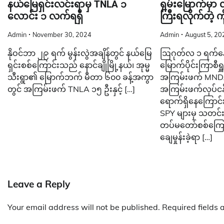
နယ်မြေရှင်းလင်းရာမှ TNLA ၁
ရှမ်းမြောက်မှ
လောင်း ၁ လက်ရရှိ
ကြီးရလိုက်တဲ့ က
Admin
November 30, 2024
Admin
August 5, 20
နိုဝင်ဘာ ၂၉ ရက် မွန်းလွဲအချိန်တွင် နယ်မြေ
ဩဂုတ်လ ၁ ရက်နေ့
ရှင်းစစ်ကြောင်းသည် နောင်ချိုမြို့နယ်၊ အုမ္မ
မြောက်ပိုင်းကြာစီရ
သီးရွာ၏ မြောက်ဘက် မီတာ ၆၀၀ ခန့်အကွာ
အကြမ်းဖက် MNDAA
တွင် အကြမ်းဖက် TNLA ၁၅ ဦးနှင့် […]
အကြမ်းဖက်လုပ်ငန်
ရောက်ရှိနေကြောင်း ၎
SPY များမှ သတင်
တပ်မတော်စစ်ကြောင
ချေမှုန်းခဲ့ရာ […]
Leave a Reply
Your email address will not be published.
Required fields