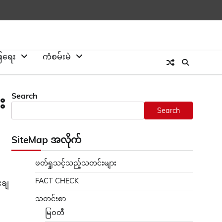
ြေရေး
ကံစမ်းမဲ
Search
း
Search
SiteMap အလိုက်
ဖတ်ရှုသင့်သည့်သတင်းများ
FACT CHECK
းချ
သတင်းစာ
မြဝတီ