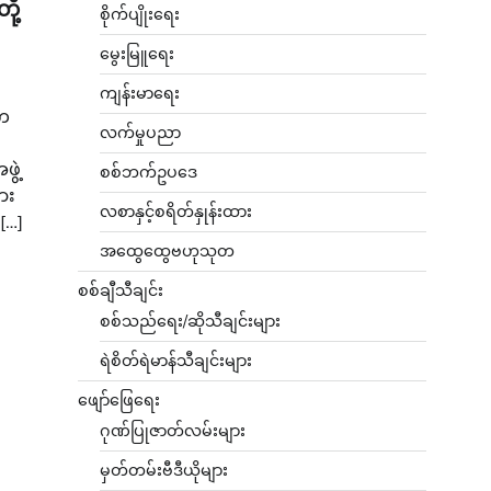
ို့
စိုက်ပျိုးရေး
မွေးမြူရေး
ကျန်းမာရေး
့က
လက်မှုပညာ
ွဲ့
စစ်ဘက်ဥပဒေ
ျား
လစာနှင့်စရိတ်နှုန်းထား
[…]
အထွေထွေဗဟုသုတ
စစ်ချီသီချင်း
စစ်သည်ရေး/ဆိုသီချင်းများ
ရဲစိတ်ရဲမာန်သီချင်းများ
ဖျော်ဖြေရေး
ဂုဏ်ပြုဇာတ်လမ်းများ
မှတ်တမ်းဗီဒီယိုများ