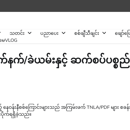
သတင်း
ပညာပေး
စစ်ချီသီချင်း
ဖျော်ဖ
ိုမေVLOG
်/ခဲယမ်းနှင့် ဆက်စပ်ပစ္စည်
် နေဝန်းနီစစ်ကြောင်းများသည် အကြမ်းဖက် TNLA/PDF များ စခန်
ိုက်ရရှိခဲ့သည်။