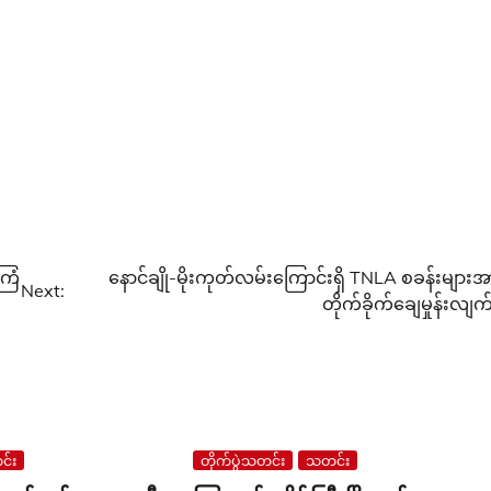
ကြံ
နောင်ချို-မိုးကုတ်လမ်းကြောင်းရှိ TNLA စခန်းများအ
Next:
တိုက်ခိုက်ချေမှုန်းလျက်
်း
တိုက်ပွဲသတင်း
သတင်း