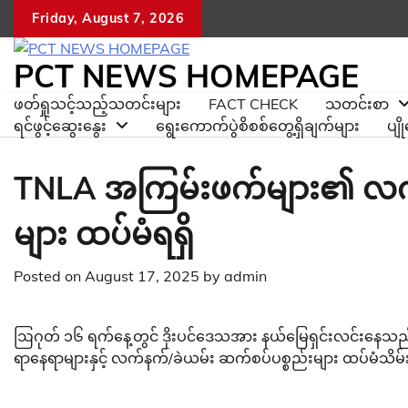
Skip
Friday, August 7, 2026
to
content
PCT NEWS HOMEPAGE
ဖတ်ရှုသင့်သည့်သတင်းများ
FACT CHECK
သတင်းစာ
ရင်ဖွင့်ဆွေးနွေး
ရွေးကောက်ပွဲစိစစ်တွေ့ရှိချက်များ
ပျ
TNLA အကြမ်းဖက်များ၏ လက်နက
များ ထပ်မံရရှိ
Posted on
August 17, 2025
by
admin
ဩဂုတ် ၁၆ ရက်နေ့တွင် ဒိုးပင်ဒေသအား နယ်မြေရှင်းလင်းနေသည့
ရာနေရာများနှင့် လက်နက်/ခဲယမ်း ဆက်စပ်ပစ္စည်းများ ထပ်မံသိမ်းပ