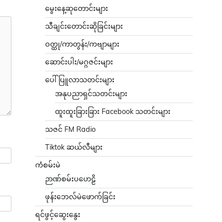
မွေးနေ့ဆုတောင်းများ
သီချင်းတောင်းဆိုခြင်းများ
ဝတ္ထု/ကာတွန်း/ကဗျာများ
ဆောင်းပါး/မဂ္ဂဇင်းများ
ပေါ်ပြူလာသတင်းများ
အနုပညာရှင်သတင်းများ
ထူးထူးခြားခြား Facebook သတင်းများ
သဇင် FM Radio
Tiktok ဆယ်လီများ
ကံစမ်းမဲ
ဉာဏ်စမ်းပဟေဠိ
ဖုန်းဘေလ်မဲဖောက်ခြင်း
ရင်ဖွင့်ဆွေးနွေး