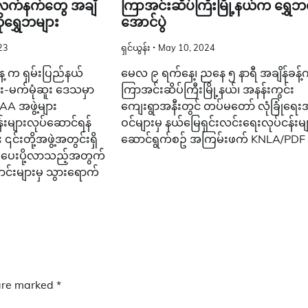
ာ လက်နက်တွေ အချီ
ကြာအင်းဆိပ်ကြီးမြို့နယ်က ‌ရွှေဘတ
ိုရွှေဘများ
အောင်ပွဲ
23
ရှင်ယွန်း
May 10, 2024
 က ရှမ်းပြည်နယ်
မေလ ၉ ရက်နေ့၊ ညနေ ၅ နာရီ အချိန်ခန်
ှူး-မက်မုံဆူး ဒေသမှာ
ကြာအင်းဆိပ်ကြီးမြို့နယ်၊ အနန်းကွင်း
 အဖွဲ့များ
ကျေးရွာအနီးတွင် တပ်မတော် လုံခြုံရေးအဖ
းများလုပ်ဆောင်ရန်
ဝင်များမှ နယ်မြေရှင်းလင်းရေးလုပ်ငန်းမ
င်းတို့အဖွဲ့အတွင်းရှိ
ဆောင်ရွက်စဥ် အကြမ်းဖက် KNLA/PDF 
းပေးပို့လာသည့်အတွက်
်းများမှ သွားရောက်
 are marked
*