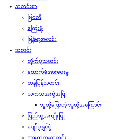
သတင်းစာ
မြဝတီ
ကြေးမုံ
မြန်မာ့အလင်း
သတင်း
တိုက်ပွဲသတင်း
ထောက်ခံအားပေးမှု
တန်ပြန်သတင်း
သကသအကွဲအပြဲ
သူတို့ပြောတဲ့ သူတို့အကြောင်း
ပြည်သူ့အကျိုးပြု
ပျော်ပွဲရွှင်ပွဲ
အားကစားသတင်း