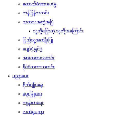
ထောက်ခံအားပေးမှု
တန်ပြန်သတင်း
သကသအကွဲအပြဲ
သူတို့ပြောတဲ့ သူတို့အကြောင်း
ပြည်သူ့အကျိုးပြု
ပျော်ပွဲရွှင်ပွဲ
အားကစားသတင်း
နိုင်ငံတကာသတင်း
ပညာပေး
စိုက်ပျိုးရေး
မွေးမြူရေး
ကျန်းမာရေး
လက်မှုပညာ