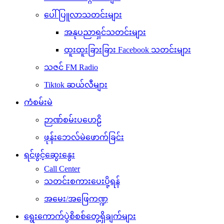
ပေါ်ပြူလာသတင်းများ
အနုပညာရှင်သတင်းများ
ထူးထူးခြားခြား Facebook သတင်းများ
သဇင် FM Radio
Tiktok ဆယ်လီများ
ကံစမ်းမဲ
ဉာဏ်စမ်းပဟေဠိ
ဖုန်းဘေလ်မဲဖောက်ခြင်း
ရင်ဖွင့်ဆွေးနွေး
Call Center
သတင်းစကားပေးပို့ရန်
အမေး/အဖြေကဏ္ဍ
ရွေးကောက်ပွဲစိစစ်တွေ့ရှိချက်များ