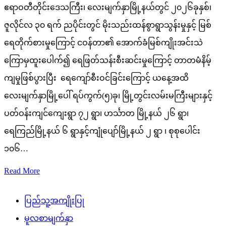
ဧရာဝတီတိုင်းဒေသကြီး၊ လေးမျက်နှာမြို့နယ်တွင် ၂၀၂၆ခုနှစ်၊
ဇူလိုင်လ ၃၀ ရက် ညပိုင်းတွင် မိုးသည်းထန်စွာရွာသွန်းမှုနှင့် မြစ်
ရေတိုက်စားမှုကြောင့် ငဝန်တာ၏ အောက်ခံမြစ်ကျိုးအင်းသဲ
ကြောမှထူးပေါက်၍ ရေဖြတ်သန်းစီးဆင်းမှုကြောင့် တာတမံနိမ့်
ကျမှုဖြစ်ပွားပြီး ရေကျော်စီးဝင်ခြင်းကြောင့် ယနေ့အထိ
လေးမျက်နှာမြို့ပေါ် ရပ်ကွက်(၅)ခု၊ မြို့တွင်းလမ်းမကြီးများနှင့်
ပတ်ဝန်းကျင်ကျေးရွာ ၇၂ ရွာ၊ ဟင်္သာတ မြို့နယ် ၂၆ ရွာ၊
ရေကြည်မြို့နယ် ၆ ရွာနှင့်ကျုံပျော်မြို့နယ် ၂ ရွာ ၊ စုစုပေါင်း
၁၀၆…
Read More
ပြည်သူ့အကျိုးပြု
မူလစာမျက်နှာ