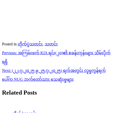
Posted in
တိုက်ပွဲသတင်း
,
သတင်း
Post
Previous:
အကြမ်းဖက် KIA ရင်း(၂၀)၏ စခန်းကုန်းများ သိမ်းပိုက်
navigation
ရရှိ
Next:
(၂၂-၇-၂၀၂၅ မှ ၂၅-၇-၂၀၂၅) ရက်အတွင်း လူမှုကွန်ရက်
ပေါ်က NUG ဘက်တော်သား သေဆုံးမှုများ
Related Posts