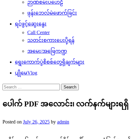
ဉာဏ်စမ်းပဟေဠိ
ဖုန်းဘေလ်မဲဖောက်ခြင်း
ရင်ဖွင့်ဆွေးနွေး
Call Center
သတင်းစကားပေးပို့ရန်
အမေး/အဖြေကဏ္ဍ
ရွေးကောက်ပွဲစိစစ်တွေ့ရှိချက်များ
ပျိုမေVlog
Search
for:
ပေါက် PDF အလောင်း၊ လက်နက်များရရှိ
Posted on
July 26, 2025
by
admin