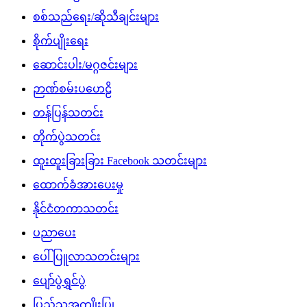
စစ်သည်ရေး/ဆိုသီချင်းများ
စိုက်ပျိုးရေး
ဆောင်းပါး/မဂ္ဂဇင်းများ
ဉာဏ်စမ်းပဟေဠိ
တန်ပြန်သတင်း
တိုက်ပွဲသတင်း
ထူးထူးခြားခြား Facebook သတင်းများ
ထောက်ခံအားပေးမှု
နိုင်ငံတကာသတင်း
ပညာပေး
ပေါ်ပြူလာသတင်းများ
ပျော်ပွဲရွှင်ပွဲ
ပြည်သူ့အကျိုးပြု