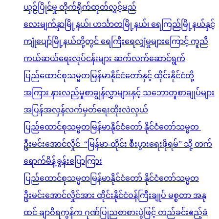
ယှဉ်ပြိုင်မှု တိုက်ရိုက်ထုတ်လွှင့်မည်
လေးမျက်နှာမြို့နယ်၊ ဟင်္သာတမြို့နယ်၊ ရေကြည်မြို့နယ်နှင့်
ကျုံပျော်မြို့နယ်တို့တွင် ရေကြီးရေလျှံမှုများကြောင့် ကူညီ
ကယ်ဆယ်ရေးလုပ်ငန်းများ ဆက်လက်ဆောင်ရွက်
ပြည်ထောင်စုသမ္မတမြန်မာနိုင်ငံတော်နှင့် ထိုင်းနိုင်ငံတို့
အကြား နားလည်မှုစာချွန်လွှာများနှင့် သဘောတူစာချုပ်များ
အပြန်အလှန်လက်မှတ်ရေးထိုးလဲလှယ်
ပြည်ထောင်စုသမ္မတမြန်မာနိုင်ငံတော် နိုင်ငံတော်သမ္မတ
ဦးမင်းအောင်လှိုင် “မြန်မာ-ထိုင်း စီးပွားရေးဖိုရမ်” သို့ တက်
ရောက်မိန့်ခွန်းပြောကြား
ပြည်ထောင်စုသမ္မတမြန်မာနိုင်ငံတော် နိုင်ငံတော်သမ္မတ
ဦးမင်းအောင်လှိုင်အား ထိုင်းနိုင်ငံဝန်ကြီးချုပ် မစ္စတာ အနု
ထင် ချာဝီရကွန်က ဂုဏ်ပြုညစာစားပွဲဖြင့် တည်ခင်းဧည့်ခံ