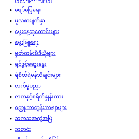
ဖျော်ဖြေရေး
မူလစာမျက်နှာ
မွေးနေ့ဆုတောင်းများ
မွေးမြူရေး
မှတ်တမ်းဗီဒီယိုများ
ရင်ဖွင့်ဆွေးနွေး
ရဲစိတ်ရဲမန်သီချင်းများ
လက်မှုပညာ
လစာနှင့်စရိတ်နှုန်းထား
ဝတ္ထု/ကာတွန်း/ကဗျာများ
သကသအကွဲအပြဲ
သတင်း