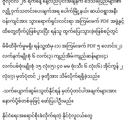
ဇူလိုင်လ ၂၆ ရက်နေ့ နေ့လည်ပိုင်းအချိန်က ဒေသခံပြည်များ၏
လျှို့ဝှက်သတင်းပေးချက်အရ ပေါက်မြို့နယ်၊ ဆယ်ဝရွာအနီး
ဝန်းကျင်အား သွားရောက်ရှင်းလင်းရာ အကြမ်းဖက် PDF အဖွဲ့နှင့်
ထိတွေ့တိုက်ပွဲဖြစ်ပွားပြီး ရန်သူ ထွက်ပြေးသွားခဲ့။ဖြစ်စဉ်တွင်
မိမိထိခိုက်မှုမရှိ၊ ရန်သူ့ထံမှ-(၁) အကြမ်းဖက် PDF ၅ လောင်း(၂)
လက်နက်မျိုးစုံ ၆ လက်(၃) ကျည်အိမ်/ကျည်ဆန်များ(၄)
လက်ပစ်ဗုံးမျိုးစုံ ၁၅ လုံး(၅) ၄၀ မမ ဗုံးသီး ၆ လုံး(၆) အိုင်ကွန် ၂
လုံး(၇) မှတ်ပုံတင် ၂ ခုတို့အား သိမ်းပိုက်ရရှိခဲ့သည်။
-သက်ပျောက်ဆွမ်းသွတ်နိုင်ရန် မှတ်ပုံတင်ပါအချက်များအား
နောက်ပို့စ်တစ်ခုဖြင့် ဖော်ပြပါဦးမည်။
နိုင်ငံရေးအရောင်စိုးခံလိုက်ရတဲ့ နိုင်ငံ့လူငယ်တွေ