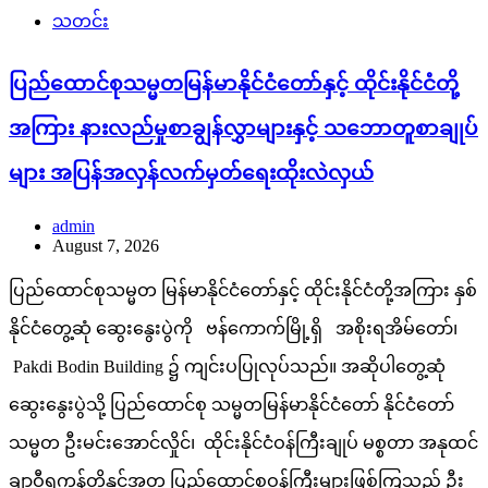
သတင်း
ပြည်ထောင်စုသမ္မတမြန်မာနိုင်ငံတော်နှင့် ထိုင်းနိုင်ငံတို့
အကြား နားလည်မှုစာချွန်လွှာများနှင့် သဘောတူစာချုပ်
များ အပြန်အလှန်လက်မှတ်ရေးထိုးလဲလှယ်
admin
August 7, 2026
ပြည်ထောင်စုသမ္မတ မြန်မာနိုင်ငံတော်နှင့် ထိုင်းနိုင်ငံတို့အကြား နှစ်
နိုင်ငံတွေ့ဆုံ ဆွေးနွေးပွဲကို ဗန်ကောက်မြို့ရှိ အစိုးရအိမ်တော်၊
Pakdi Bodin Building ၌ ကျင်းပပြုလုပ်သည်။ အဆိုပါတွေ့ဆုံ
ဆွေးနွေးပွဲသို့ ပြည်ထောင်စု သမ္မတမြန်မာနိုင်ငံတော် နိုင်ငံတော်
သမ္မတ ဦးမင်းအောင်လှိုင်၊ ထိုင်းနိုင်ငံဝန်ကြီးချုပ် မစ္စတာ အနုထင်
ချာဝီရကွန်တို့နှင့်အတူ ပြည်ထောင်စုဝန်ကြီးများဖြစ်ကြသည့် ဦး