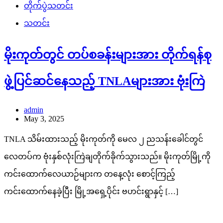
တိုက်ပွဲသတင်း
သတင်း
မိုးကုတ်တွင် တပ်စခန်းများအား တိုက်ရန်စု
ဖွဲ့ပြင်ဆင်နေသည့် TNLAများအား ဗုံးကြဲ
admin
May 3, 2025
TNLA သိမ်းထားသည့် မိုးကုတ်ကို မေလ ၂ ညသန်းခေါင်တွင်
လေတပ်က ဗုံးနှစ်လုံးကြဲချတိုက်ခိုက်သွားသည်။ မိုးကုတ်မြို့ကို
ကင်းထောက်လေယာဉ်များက တနေ့လုံး စောင့်ကြည့်
ကင်းထောက်နေခဲ့ပြီး မြို့အရှေ့ပိုင်း ဗဟင်းရွာနှင့် […]