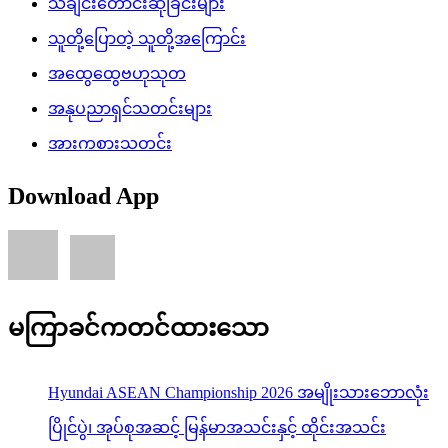
သီချင်းတောင်းဆိုခြင်းများ
သူတို့ပြောတဲ့ သူတို့အကြောင်း
အထွေထွေဗဟုသုတ
အနုပညာရှင်သတင်းများ
အားကစားသတင်း
Download App
မကြာခင်ကတင်ထားသော
Hyundai ASEAN Championship 2026 အမျိုးသားဘောလုံး
ပြိုင်ပွဲ၊ အုပ်စုအဆင့် မြန်မာအသင်းနှင့် ထိုင်းအသင်း