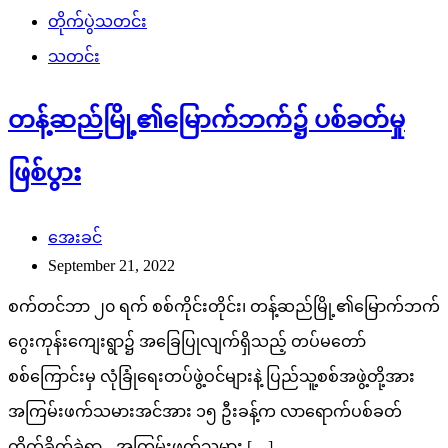
တိုက်ပွဲသတင်း
သတင်း
တန့်ဆည်မြို့၏မြောက်ဘက်၌ ပစ်ခတ်မှု
ဖြစ်ပွား
အေးခင်
September 21, 2022
စက်တင်ဘာ ၂၀ ရက် စစ်ကိုင်းတိုင်း၊ တန့်ဆည်မြို့၏မြောက်ဘက်
ဂွေးကုန်းကျေးရွာ၌ အခြေပြုလျက်ရှိသည့် တပ်မတော်
စစ်ကြောင်းမှ လုံခြုံရေးတပ်ဖွဲ့ဝင်များနဲ့ ပြည်သူ့စစ်အဖွဲ့တို့အား
အကြမ်းဖက်သမားအင်အား ၁၅ ဦးခန့်က လာရောက်ပစ်ခတ်
တိုက်ခိုက်ခဲ့ရာ- -အကြမ်းဖက်သမား […]