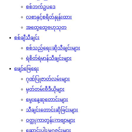
စစ်ဘက်ဥပဒေ
လစာနှင့်စရိတ်နှုန်းထား
အထွေထွေဗဟုသုတ
စစ်ချီသီချင်း
စစ်သည်ရေး/ဆိုသီချင်းများ
ရဲစိတ်ရဲမာန်သီချင်းများ
ဖျော်ဖြေရေး
ဂုဏ်ပြုဇာတ်လမ်းများ
မှတ်တမ်းဗီဒီယိုများ
မွေးနေ့ဆုတောင်းများ
သီချင်းတောင်းဆိုခြင်းများ
ဝတ္ထု/ကာတွန်း/ကဗျာများ
ဆောင်းပါး/မဂ္ဂဇင်းများ