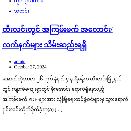
တိုက်ပွဲသတင်း
သတင်း
ထီးလင်းတွင် အကြမ်းဖက် အလောင်း/
လက်နက်များ သိမ်းဆည်းရရှိ
admin
October 27, 2024
အောက်တိုဘာလ ၂၆ ရက် နံနက် ၄ နာရီခန့်က ထီးလင်းမြို့နယ်
တွင် ကျားခဲကျေးရွာတွင် ခိုးအောင်း ရောက်ရှိနေသည့်
အကြမ်းဖက် PDF များအား လုံခြုံရေးတပ်ဖွဲ့ဝင်များမှ သွားရောက်
ရှင်းလင်းတိုက်ခိုက်ခဲ့ရာ(၁) […]