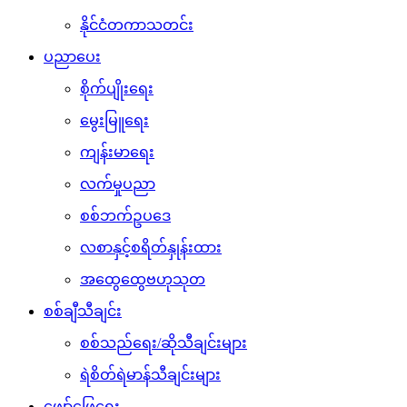
နိုင်ငံတကာသတင်း
ပညာပေး
စိုက်ပျိုးရေး
မွေးမြူရေး
ကျန်းမာရေး
လက်မှုပညာ
စစ်ဘက်ဥပဒေ
လစာနှင့်စရိတ်နှုန်းထား
အထွေထွေဗဟုသုတ
စစ်ချီသီချင်း
စစ်သည်ရေး/ဆိုသီချင်းများ
ရဲစိတ်ရဲမာန်သီချင်းများ
ဖျော်ဖြေရေး