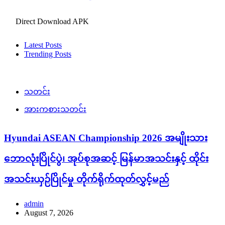
Direct Download APK
Latest Posts
Trending Posts
သတင်း
အားကစားသတင်း
Hyundai ASEAN Championship 2026 အမျိုးသား
ဘောလုံးပြိုင်ပွဲ၊ အုပ်စုအဆင့် မြန်မာအသင်းနှင့် ထိုင်း
အသင်းယှဉ်ပြိုင်မှု တိုက်ရိုက်ထုတ်လွှင့်မည်
admin
August 7, 2026