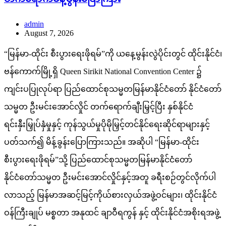
admin
August 7, 2026
“မြန်မာ-ထိုင်း စီးပွားရေးဖိုရမ်”ကို ယနေ့မွန်းလွဲပိုင်းတွင် ထိုင်းနိုင်ငံ၊
ဗန်ကောက်မြို့ရှိ Queen Sirikit National Convention Center ၌
ကျင်းပပြုလုပ်ရာ ပြည်ထောင်စုသမ္မတမြန်မာနိုင်ငံတော် နိုင်ငံတော်
သမ္မတ ဦးမင်းအောင်လှိုင် တက်ရောက်ချီးမြှင့်ပြီး နှစ်နိုင်ငံ
ရင်းနှီးမြှုပ်နှံမှုနှင့် ကုန်သွယ်မှုပိုမိုမြှင့်တင်နိုင်ရေးဆိုင်ရာများနှင့်
ပတ်သက်၍ မိန့်ခွန်းပြောကြားသည်။ အဆိုပါ “မြန်မာ-ထိုင်း
စီးပွားရေးဖိုရမ်”သို့ ပြည်ထောင်စုသမ္မတမြန်မာနိုင်ငံတော်
နိုင်ငံတော်သမ္မတ ဦးမင်းအောင်လှိုင်နှင့်အတူ ခရီးစဉ်တွင်လိုက်ပါ
လာသည့် မြန်မာအဆင့်မြင့်ကိုယ်စားလှယ်အဖွဲ့ဝင်များ၊ ထိုင်းနိုင်ငံ
ဝန်ကြီးချုပ် မစ္စတာ အနုထင် ချာဝီရကွန် နှင့် ထိုင်းနိုင်ငံအစိုးရအဖွဲ့