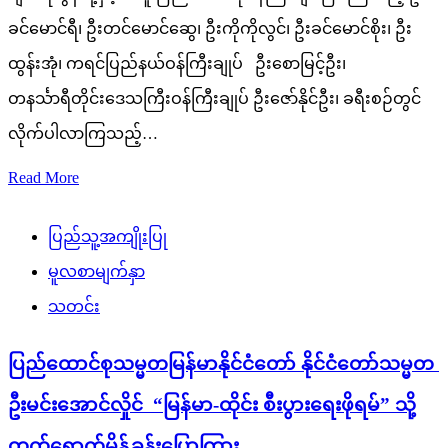
ခင်မောင်ရီ၊ ဦးတင်မောင်ဆွေ၊ ဦးကိုကိုလွင်၊ ဦးခင်မောင်စိုး၊ ဦး
ထွန်းအုံ၊ ကရင်ပြည်နယ်ဝန်ကြီးချုပ် ဦးစောမြင့်ဦး၊
တနင်္သာရီတိုင်းဒေသကြီးဝန်ကြီးချုပ် ဦးဇော်နိုင်ဦး၊ ခရီးစဉ်တွင်
လိုက်ပါလာကြသည့်…
Read More
ပြည်သူ့အကျိုးပြု
မူလစာမျက်နှာ
သတင်း
ပြည်ထောင်စုသမ္မတမြန်မာနိုင်ငံတော် နိုင်ငံတော်သမ္မတ
ဦးမင်းအောင်လှိုင် “မြန်မာ-ထိုင်း စီးပွားရေးဖိုရမ်” သို့
တက်ရောက်မိန့်ခွန်းပြောကြား