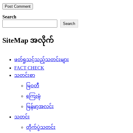
Search
Search
SiteMap အလိုက်
ဖတ်ရှုသင့်သည့်သတင်းများ
FACT CHECK
သတင်းစာ
မြဝတီ
ကြေးမုံ
မြန်မာ့အလင်း
သတင်း
တိုက်ပွဲသတင်း