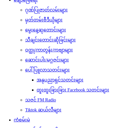
ဂုဏ်ပြုဇာတ်လမ်းများ
မှတ်တမ်းဗီဒီယိုများ
မွေးနေ့ဆုတောင်းများ
သီချင်းတောင်းဆိုခြင်းများ
ဝတ္ထု/ကာတွန်း/ကဗျာများ
ဆောင်းပါး/မဂ္ဂဇင်းများ
ပေါ်ပြူလာသတင်းများ
အနုပညာရှင်သတင်းများ
ထူးထူးခြားခြား Facebook သတင်းများ
သဇင် FM Radio
Tiktok ဆယ်လီများ
ကံစမ်းမဲ