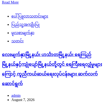
Read More
ပေါ်ပြူလာသတင်းများ
ပြည်သူ့အကျိုးပြု
မူလစာမျက်နှာ
သတင်း
လေးမျက်နှာမြို့နယ်၊ ဟင်္သာတမြို့နယ်၊ ရေကြည်
မြို့နယ်နှင့်ကျုံပျော်မြို့နယ်တို့တွင် ရေကြီးရေလျှံမှုများ
ကြောင့် ကူညီကယ်ဆယ်ရေးလုပ်ငန်းများ ဆက်လက်
ဆောင်ရွက်
admin
August 7, 2026