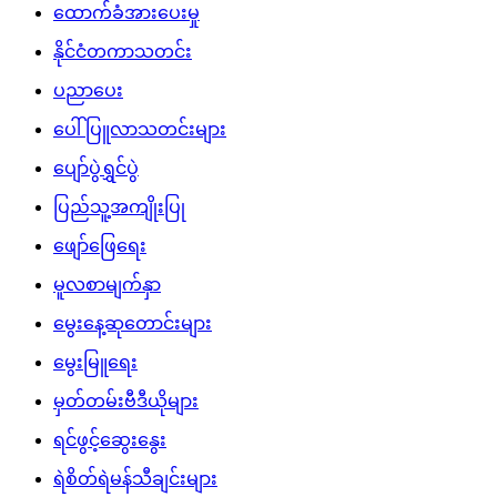
ထောက်ခံအားပေးမှု
နိုင်ငံတကာသတင်း
ပညာပေး
ပေါ်ပြူလာသတင်းများ
ပျော်ပွဲရွှင်ပွဲ
ပြည်သူ့အကျိုးပြု
ဖျော်ဖြေရေး
မူလစာမျက်နှာ
မွေးနေ့ဆုတောင်းများ
မွေးမြူရေး
မှတ်တမ်းဗီဒီယိုများ
ရင်ဖွင့်ဆွေးနွေး
ရဲစိတ်ရဲမန်သီချင်းများ