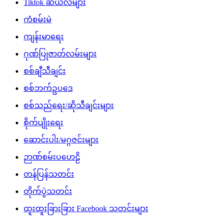
Tiktok ဆယ်လီများ
ကံစမ်းမဲ
ကျန်းမာရေး
ဂုဏ်ပြုဇာတ်လမ်းများ
စစ်ချီသီချင်း
စစ်ဘက်ဥပဒေ
စစ်သည်ရေး/ဆိုသီချင်းများ
စိုက်ပျိုးရေး
ဆောင်းပါး/မဂ္ဂဇင်းများ
ဉာဏ်စမ်းပဟေဠိ
တန်ပြန်သတင်း
တိုက်ပွဲသတင်း
ထူးထူးခြားခြား Facebook သတင်းများ