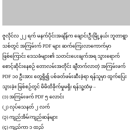
ဇူလိုင်လ ၂၂ ရက် မနက်ပိုင်းအချိန်က ချောင်းဦးမြို့နယ်၊ ဘူတာရွာ
သစ်တွင် အကြမ်းက် PDF များ ဆက်ကြေးလာကောက်မှာ
ဖြစ်ကြောင်း ဒေသခံများ၏ သတင်းပေးချက်အရ သွားရောက်
စောင့်ဆိုင်းနေစဉ် တောလမ်းအတိုင်း ချီတက်လာတဲ့ အကြမ်းဖက်
PDF ၁၀ ဦးအား တွေ့ရှိ၍ ပစ်ခတ်ဖမ်းဆီးခဲ့ရာ ရန်သူမှာ ထွက်ပြေး
သွားခဲ့။ ဖြစ်စဉ်တွင် မိမိထိခိုက်မှုမရှိ၊ ရန်သူ့ထံမှ –
(၁) အကြမ်းဖက် PDF ၅ လောင်း
(၂) လုပ်သေနတ် ၂ လက်
(၃) ကျည်အိမ်/ကျည်ဆန်များ
(၄) ကျည်ကာ ၁ ထည်