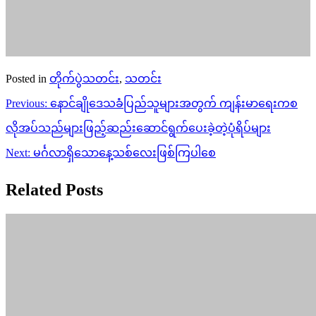
Posted in
တိုက်ပွဲသတင်း
,
သတင်း
Post
Previous:
နောင်ချိုဒေသခံပြည်သူများအတွက် ကျန်းမာရေးကစ
navigation
လိုအပ်သည်များဖြည့်ဆည်းဆောင်ရွက်ပေးခဲ့တဲ့ပုံရိပ်များ
Next:
မင်္ဂလာရှိသောနေ့သစ်လေးဖြစ်ကြပါစေ
Related Posts