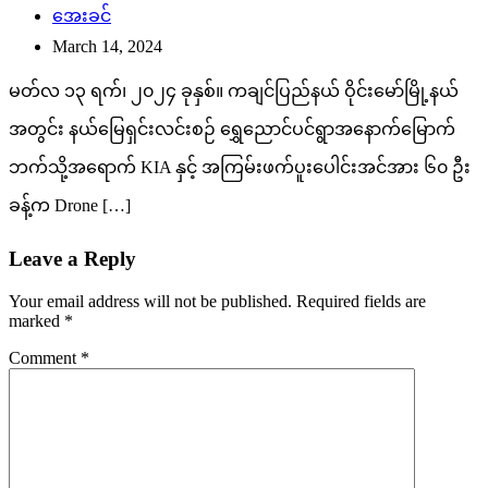
အေးခင်
March 14, 2024
မတ်လ ၁၃ ရက်၊ ၂၀၂၄ ခုနှစ်။ ကချင်ပြည်နယ် ဝိုင်းမော်မြို့နယ်
အတွင်း နယ်မြေရှင်းလင်းစဉ် ရွှေညောင်ပင်ရွာအနောက်မြောက်
ဘက်သို့အရောက် KIA နှင့် အကြမ်းဖက်ပူးပေါင်းအင်အား ၆၀ ဦး
ခန့်က Drone […]
Leave a Reply
Your email address will not be published.
Required fields are
marked
*
Comment
*