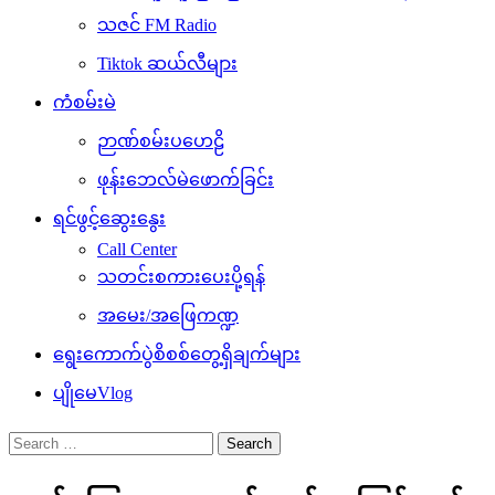
သဇင် FM Radio
Tiktok ဆယ်လီများ
ကံစမ်းမဲ
ဉာဏ်စမ်းပဟေဠိ
ဖုန်းဘေလ်မဲဖောက်ခြင်း
ရင်ဖွင့်ဆွေးနွေး
Call Center
သတင်းစကားပေးပို့ရန်
အမေး/အဖြေကဏ္ဍ
ရွေးကောက်ပွဲစိစစ်တွေ့ရှိချက်များ
ပျိုမေVlog
Search
for: