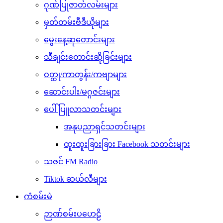
ဂုဏ်ပြုဇာတ်လမ်းများ
မှတ်တမ်းဗီဒီယိုများ
မွေးနေ့ဆုတောင်းများ
သီချင်းတောင်းဆိုခြင်းများ
ဝတ္ထု/ကာတွန်း/ကဗျာများ
ဆောင်းပါး/မဂ္ဂဇင်းများ
ပေါ်ပြူလာသတင်းများ
အနုပညာရှင်သတင်းများ
ထူးထူးခြားခြား Facebook သတင်းများ
သဇင် FM Radio
Tiktok ဆယ်လီများ
ကံစမ်းမဲ
ဉာဏ်စမ်းပဟေဠိ