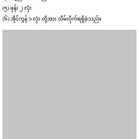
(၅) ဖုန်း ၂ လုံး
(၆) အိုင်ကွန် ၁ လုံး တို့အား သိမ်းပိုက်ရရှိခဲ့သည်။