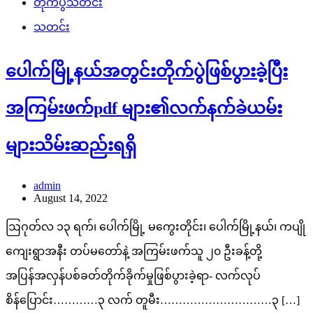
တိုက်ပွဲသတင်း
သတင်း
ပေါက်မြို့နယ်အတွင်းတိုက်ပွဲဖြစ်ပွားခဲ့ပြီး
အကြမ်းဖက်pdf များ၏လက်နက်ခဲယမ်း
များသိမ်းဆည်းရရှိ
admin
August 14, 2022
ဩဂုတ်လ ၁၃ ရက်၊ ပေါက်မြို့ မကွေးတိုင်း၊ ပေါက်မြို့နယ်၊ ကပျို
ကျေးရွာအနီး တပ်မတော်နဲ့ အကြမ်းဖက်သူ ၂၀ ဦးခန့်တို့
အပြန်အလှန်ပစ်ခတ်တိုက်ခိုက်မှုဖြစ်ပွားခဲ့ရာ- လက်လုပ်
စိန်ပြောင်း…………၃ လက် တူမီး…………………………၃ […]