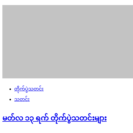
တိုက်ပွဲသတင်း
သတင်း
မတ်လ ၁၃ ရက် တိုက်ပွဲသတင်းများ