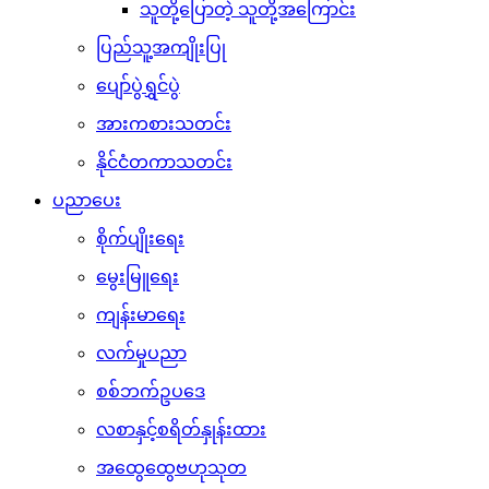
သူတို့ပြောတဲ့ သူတို့အကြောင်း
ပြည်သူ့အကျိုးပြု
ပျော်ပွဲရွှင်ပွဲ
အားကစားသတင်း
နိုင်ငံတကာသတင်း
ပညာပေး
စိုက်ပျိုးရေး
မွေးမြူရေး
ကျန်းမာရေး
လက်မှုပညာ
စစ်ဘက်ဥပဒေ
လစာနှင့်စရိတ်နှုန်းထား
အထွေထွေဗဟုသုတ