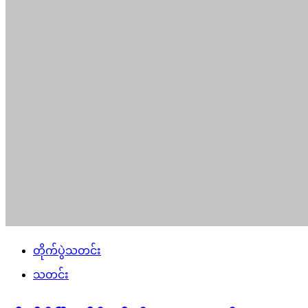
တိုက်ပွဲသတင်း
သတင်း