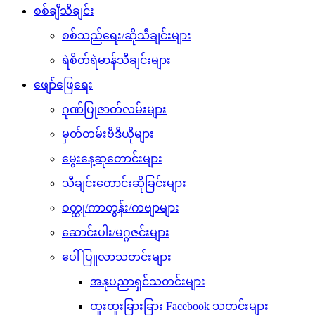
စစ်ချီသီချင်း
စစ်သည်ရေး/ဆိုသီချင်းများ
ရဲစိတ်ရဲမာန်သီချင်းများ
ဖျော်ဖြေရေး
ဂုဏ်ပြုဇာတ်လမ်းများ
မှတ်တမ်းဗီဒီယိုများ
မွေးနေ့ဆုတောင်းများ
သီချင်းတောင်းဆိုခြင်းများ
ဝတ္ထု/ကာတွန်း/ကဗျာများ
ဆောင်းပါး/မဂ္ဂဇင်းများ
ပေါ်ပြူလာသတင်းများ
အနုပညာရှင်သတင်းများ
ထူးထူးခြားခြား Facebook သတင်းများ