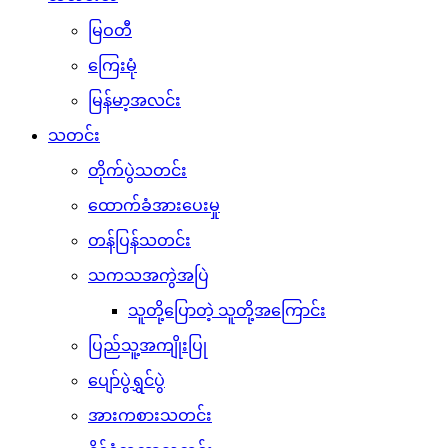
မြဝတီ
ကြေးမုံ
မြန်မာ့အလင်း
သတင်း
တိုက်ပွဲသတင်း
ထောက်ခံအားပေးမှု
တန်ပြန်သတင်း
သကသအကွဲအပြဲ
သူတို့ပြောတဲ့ သူတို့အကြောင်း
ပြည်သူ့အကျိုးပြု
ပျော်ပွဲရွှင်ပွဲ
အားကစားသတင်း