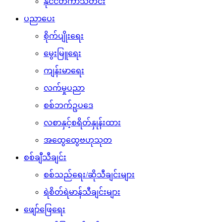
နိုင်ငံတကာသတင်း
ပညာပေး
စိုက်ပျိုးရေး
မွေးမြူရေး
ကျန်းမာရေး
လက်မှုပညာ
စစ်ဘက်ဥပဒေ
လစာနှင့်စရိတ်နှုန်းထား
အထွေထွေဗဟုသုတ
စစ်ချီသီချင်း
စစ်သည်ရေး/ဆိုသီချင်းများ
ရဲစိတ်ရဲမာန်သီချင်းများ
ဖျော်ဖြေရေး