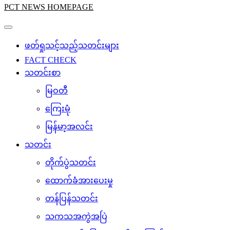
PCT NEWS HOMEPAGE
ဖတ်ရှုသင့်သည့်သတင်းများ
FACT CHECK
သတင်းစာ
မြဝတီ
ကြေးမုံ
မြန်မာ့အလင်း
သတင်း
တိုက်ပွဲသတင်း
ထောက်ခံအားပေးမှု
တန်ပြန်သတင်း
သကသအကွဲအပြဲ