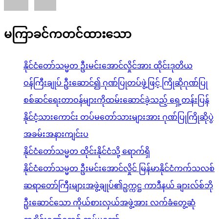
မကြာခင်ကတင်ထားသော
နိုင်ငံတော်သမ္မတ ဦးမင်းအောင်လှိုင်အား ထိုင်းဒုတိယ
ဝန်ကြီးချုပ် ဦးဆောင်၍ ဂုဏ်ပြုတပ်ဖွဲ့ဖြင့် ကြိုဆိုဂုဏ်ပြု
စစ်ဆင်ရေးတာဝန်များကိုထမ်းဆောင်ခဲ့သည့် ရှေ့တန်းပြန်
နိုင်ငံ့သားကောင်း တပ်မတော်သားများအား ဂုဏ်ပြုကြိုဆိုပွဲ
အခမ်းအနားကျင်းပ
နိုင်ငံတော်သမ္မတ ထိုင်းနိုင်ငံသို့ ရောက်ရှိ
နိုင်ငံတော်သမ္မတ ဦးမင်းအောင်လှိုင် မြန်မာနိုင်ငံကက်သလစ်
ဆရာတော်ကြီးများအဖွဲ့ချုပ်၏ဥက္ကဋ္ဌ ကာဒီနယ် ချားလ်စ်ဘို
ဦးဆောင်သော ကိုယ်စားလှယ်အဖွဲ့အား လက်ခံတွေ့ဆုံ