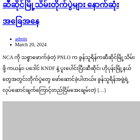
ဆီဆိုင်မြို့သိမ်းတိုက်ပွဲများ နောက်ဆုံး
အခြေအနေ
admin
March 20, 2024
NCA ကို သစ္စာဖောက်ခဲ့တဲ့ PNLO က ခွန်သူရိန်ကဆီဆိုင်မြို့သိမ်း
ဖို့ ကယန်း၊ ပဒေါင် KNDF နဲ့ ပူးပေါင်းပြီးဆီဆိုင်၊ ဟိုပုန်းမြို့နယ်
တွေအတွင်းတိုက်ပွဲတွေ ဖော်ဆောင်ခဲ့ပါတယ်။ ခွန်သူရိန်အဖွဲ့ရဲ့
လုပ်ဆောင်ချက်ကြောင့်တည်ငြိမ်အေးချမ်းတဲ့ […]