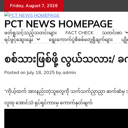
Skip
Friday, August 7, 2026
to
content
PCT NEWS HOMEPAGE
ဖတ်ရှုသင့်သည့်သတင်းများ
FACT CHECK
သတင်းစာ
ရင်ဖွင့်ဆွေးနွေး
ရွေးကောက်ပွဲစိစစ်တွေ့ရှိချက်များ
ပျ
စစ်သားဖြစ်ဖို့ လွယ်သလား/
Posted on
July 18, 2025
by
admin
“ကိုယ့်ထက် အားနည်းတဲ့သူတွေကို သက်သက်ညှာညှာ ဆက်ဆံမှ ဒင
လူထု အောင်သံ ရုပ်ရှင်ကားမှ ကောက်နုတ်ချက်