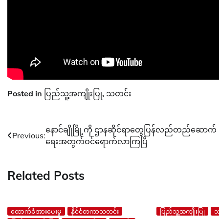
Posted in
ပြည်သူ့အကျိုးပြု
,
သတင်း
Post
နောင်ချိုမြို့ကို ဌာနဆိုင်ရာတွေပြန်လည်တည်ဆောက်
Previous:
ရေးအတွက်ဝင်ရောက်လာကြပြီ
navigation
Related Posts
ထောက်ခံအားပေးမှု
နိုင်ငံတကာသတင်း
ပြည်သူ့အကျိုးပြု
သ