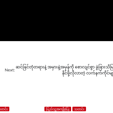
ဆင်ခြင်တုံတရားနဲ့ အမှားနဲ့အမှန်ကို ​စောလျင်စွာ ခွဲခြားသိမြ
Next:
နိုင်ဖို့လိုလာတဲ့ လက်နက်ကိုင်မျ
တင်း
ပြည်သူ့အကျိုးပြု
သတင်း