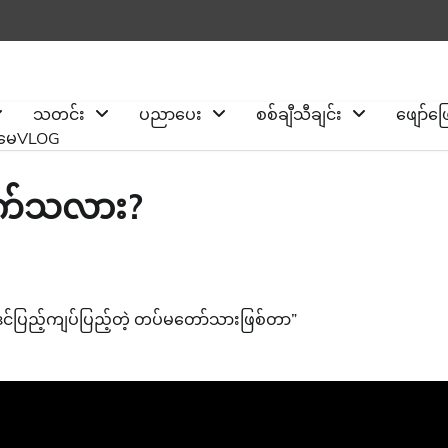
သတင်း
ပညာပေး
စစ်ချီသီချင်း
ဖျော်ဖ
ိုမေVLOG
 ခက်သလား?
်ပြည့်ကျပ်ပြည့်တဲ့ တပ်မတော်သားဖြစ်တာ”