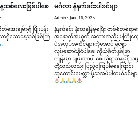
 နေ့သစ်လေးဖြစ်ပါစေ
မင်္ဂလာ နံနက်ခင်းပါခင်ဗျာ
5
Admin
June 16, 2025
ိတ်အေးချမ်း၍ ပြုံးပန်း
နံနက်ခင်း နိုးထချိန်မှစပြီး တစ်စုံတစ်ရ
ဂလာရှိသောနေ့သစ်ဖြစ်ကြ
အနှောက်အယှက် အတားအဆီး မကြုံတွေ
.
ပဲအလုပ်အကိုင်များကိုအောင်မြင်စွာ
လုပ်ဆောင်နိုင်ပါစေ၊ ကိုယ်စိတ်နှစ်ဖြာ
ကျန်းမာ ချမ်းသာပါ‌ စေ၊လိုရာဆန္ဒမှန်သမျ
တို့သည်လည်း ပြည့်ဝကြပါစေကြောင်း
ဆုတောင်းမေတ္တာ ပို့သအပ်ပါတယ်ခင်ဗျ