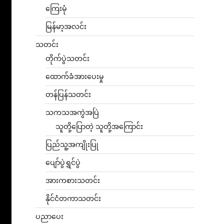
ကြေးမုံ
မြန်မာ့အလင်း
သတင်း
တိုက်ပွဲသတင်း
ထောက်ခံအားပေးမှု
တန်ပြန်သတင်း
သကသအကွဲအပြဲ
သူတို့ပြောတဲ့ သူတို့အကြောင်း
ပြည်သူ့အကျိုးပြု
ပျော်ပွဲရွှင်ပွဲ
အားကစားသတင်း
နိုင်ငံတကာသတင်း
ပညာပေး