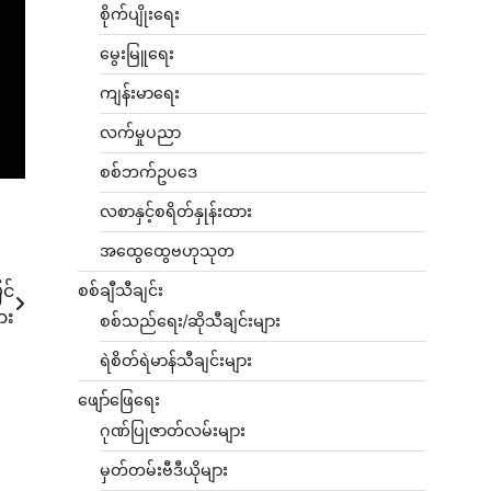
စိုက်ပျိုးရေး
မွေးမြူရေး
ကျန်းမာရေး
လက်မှုပညာ
စစ်ဘက်ဥပဒေ
လစာနှင့်စရိတ်နှုန်းထား
အထွေထွေဗဟုသုတ
င်
စစ်ချီသီချင်း
ား
စစ်သည်ရေး/ဆိုသီချင်းများ
ရဲစိတ်ရဲမာန်သီချင်းများ
ဖျော်ဖြေရေး
ဂုဏ်ပြုဇာတ်လမ်းများ
မှတ်တမ်းဗီဒီယိုများ