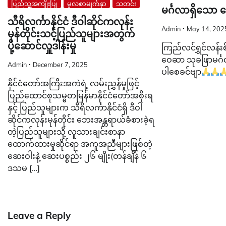
ပြည်သူ့အကျိုးပြု
မူလစာမျက်နှာ
သတင်း
မင်္ဂလာရှိသော
သီရိလင်္ကာနိုင်ငံ ဒီဝါဆိုင်ကလုန်း
Admin
May 14, 202
မုန်တိုင်းသင့်ပြည်သူများအတွက်
ပို့ဆောင်လှူဒါန်းမှု
ကြည်လင်ရွှင်လန်းစ
ဝေဆာ သုခဖြာမင်္
Admin
December 7, 2025
ပါစေခင်ဗျာ
နိုင်ငံတော်အကြီးအကဲရဲ့ လမ်းညွှန်မှုဖြင့်
ပြည်ထောင်စုသမ္မတမြန်မာနိုင်ငံတော်အစိုးရ
နှင့် ပြည်သူများက သီရိလင်္ကာနိုင်ငံရှိ ဒီဝါ
ဆိုင်ကလုန်းမုန်တိုင်း ဘေးအန္တရာယ်ခံစားခဲ့ရ
တဲ့ပြည်သူများသို့ လူသားချင်းစာနာ
ထောက်ထားမှုဆိုင်ရာ အကူအညီများဖြစ်တဲ့
ဆေးဝါးနဲ့ ဆေးပစ္စည်း ၂၆ မျိုး(တန်ချိန် ၆
ဒသမ […]
Leave a Reply