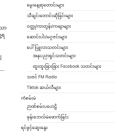
မွေးနေ့ဆုတောင်းများ
သီချင်းတောင်းဆိုခြင်းများ
ဝတ္ထု/ကာတွန်း/ကဗျာများ
ာသော
့ရ
ဆောင်းပါး/မဂ္ဂဇင်းများ
ပေါ်ပြူလာသတင်းများ
အနုပညာရှင်သတင်းများ
ှ
ထူးထူးခြားခြား Facebook သတင်းများ
ာ—
သဇင် FM Radio
Tiktok ဆယ်လီများ
ကံစမ်းမဲ
ဉာဏ်စမ်းပဟေဠိ
ဖုန်းဘေလ်မဲဖောက်ခြင်း
ရင်ဖွင့်ဆွေးနွေး