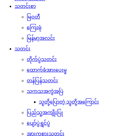
သတင်းစာ
မြဝတီ
ကြေးမုံ
မြန်မာ့အလင်း
သတင်း
တိုက်ပွဲသတင်း
ထောက်ခံအားပေးမှု
တန်ပြန်သတင်း
သကသအကွဲအပြဲ
သူတို့ပြောတဲ့ သူတို့အကြောင်း
ပြည်သူ့အကျိုးပြု
ပျော်ပွဲရွှင်ပွဲ
အားကစားသတင်း