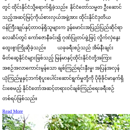
တွင် ထိုင်းနိုင်ငံသို့ရောက်ရှိခဲ့သည်။ နိုင်ငံတော်သမ္မတ ဦးဆောင်
သည့်အဆင့်မြင့်ကိုယ်စားလှယ်အဖွဲ့အား ထိုင်းနိုင်ငံဒုတိယ
ဝန်ကြီးချုပ်နှင့်တာဝန်ရှိသူများက ဒွန်မောင်းအပြည်ပြည်ဆိုင်ရာ
လေဆိပ်တွင် ကော်ဇောနီခင်း၍ ဂုဏ်ပြုတပ်ဖွဲ့ဖြင့် လှိုက်လှဲနွေး
ထွေးစွာကြိုဆိုခဲ့သည်။ ယခုခရီးစဉ်သည် အိမ်နီးချင်း
မိတ်ဆွေနိုင်ငံများဖြစ်သည့် မြန်မာနှင့်ထိုင်းနိုင်ငံတို့အကြား
အစဉ်အလာကောင်းမွန်သော ချစ်ကြည်ရင်းနှီးမှု၊ အပြန်အလှန်
ယုံကြည်မှုနှင့်ဘက်စုံပူးပေါင်းဆောင်ရွက်မှုတို့ကို ပိုမိုခိုင်မာနက်ရှိ
င်းစေမည့် နိုင်ငံတော်အဆင့်တရားဝင်ချစ်ကြည်ရေးခရီးစဉ်
တစ်ရပ်ဖြစ်သည်။
Read More