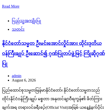
Read More
ပြည်သူ့အကျိုးပြု
သတင်း
နိုင်ငံတော်သမ္မတ ဦးမင်းအောင်လှိုင်အား ထိုင်းဒုတိယ
ဝန်ကြီးချုပ် ဦးဆောင်၍ ဂုဏ်ပြုတပ်ဖွဲ့ဖြင့် ကြိုဆိုဂုဏ်
ပြု
admin
August 6, 2026
ပြည်ထောင်စုသမ္မတမြန်မာနိုင်ငံတော်၊ နိုင်ငံတော်သမ္မတသည်
ထိုင်းနိုင်ငံဝန်ကြီးချုပ် မစ္စတာ အနုထင်ချာဝီရကွန်၏ ဖိတ်ကြား
ချက်အရ တရားဝင်ခရီးစဉ်(Official Visit)အဖြစ် ယနေ့နံနက်ပိုင်း