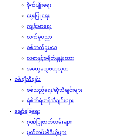
စိုက်ပျိုးရေး
မွေးမြူရေး
ကျန်းမာရေး
လက်မှုပညာ
စစ်ဘက်ဥပဒေ
လစာနှင့်စရိတ်နှုန်းထား
အထွေထွေဗဟုသုတ
စစ်ချီသီချင်း
စစ်သည်ရေး/ဆိုသီချင်းများ
ရဲစိတ်ရဲမာန်သီချင်းများ
ဖျော်ဖြေရေး
ဂုဏ်ပြုဇာတ်လမ်းများ
မှတ်တမ်းဗီဒီယိုများ