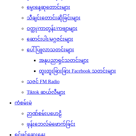
မွေးနေ့ဆုတောင်းများ
သီချင်းတောင်းဆိုခြင်းများ
ဝတ္ထု/ကာတွန်း/ကဗျာများ
ဆောင်းပါး/မဂ္ဂဇင်းများ
ပေါ်ပြူလာသတင်းများ
အနုပညာရှင်သတင်းများ
ထူးထူးခြားခြား Facebook သတင်းများ
သဇင် FM Radio
Tiktok ဆယ်လီများ
ကံစမ်းမဲ
ဉာဏ်စမ်းပဟေဠိ
ဖုန်းဘေလ်မဲဖောက်ခြင်း
ရင်ဖွင့်ဆွေးနွေး