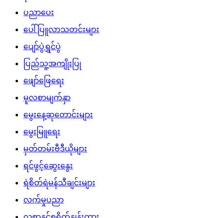
ပညာပေး
ပေါ်ပြူလာသတင်းများ
ပျော်ပွဲရွှင်ပွဲ
ပြည်သူ့အကျိုးပြု
ဖျော်ဖြေရေး
မူလစာမျက်နှာ
မွေးနေ့ဆုတောင်းများ
မွေးမြူရေး
မှတ်တမ်းဗီဒီယိုများ
ရင်ဖွင့်ဆွေးနွေး
ရဲစိတ်ရဲမန်သီချင်းများ
လက်မှုပညာ
လစာနှင့်စရိတ်နှုန်းထား