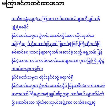
မကြာခင်ကတင်ထားသော
အသီးအနှံမှရတဲ့သကြားက ကင်ဆာဆဲလ်များကို ရှင်သန်
ပျံ့နှံ့စေနိုင်
နိုင်ငံတော်သမ္မတ ဦးမင်းအောင်လှိုင်အား ထိုင်းဒုတိယ
ဝန်ကြီးချုပ် ဦးဆောင်၍ ဂုဏ်ပြုတပ်ဖွဲ့ဖြင့် ကြိုဆိုဂုဏ်ပြု
စစ်ဆင်ရေးတာဝန်များကိုထမ်းဆောင်ခဲ့သည့် ရှေ့တန်းပြန်
နိုင်ငံ့သားကောင်း တပ်မတော်သားများအား ဂုဏ်ပြုကြိုဆိုပွဲ
အခမ်းအနားကျင်းပ
နိုင်ငံတော်သမ္မတ ထိုင်းနိုင်ငံသို့ ရောက်ရှိ
နိုင်ငံတော်သမ္မတ ဦးမင်းအောင်လှိုင် မြန်မာနိုင်ငံကက်သလစ်
ဆရာတော်ကြီးများအဖွဲ့ချုပ်၏ဥက္ကဋ္ဌ ကာဒီနယ် ချားလ်စ်ဘို
ဦးဆောင်သော ကိုယ်စားလှယ်အဖွဲ့အား လက်ခံတွေ့ဆုံ