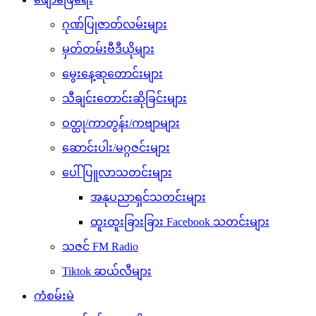
ဂုဏ်ပြုဇာတ်လမ်းများ
မှတ်တမ်းဗီဒီယိုများ
မွေးနေ့ဆုတောင်းများ
သီချင်းတောင်းဆိုခြင်းများ
ဝတ္ထု/ကာတွန်း/ကဗျာများ
ဆောင်းပါး/မဂ္ဂဇင်းများ
ပေါ်ပြူလာသတင်းများ
အနုပညာရှင်သတင်းများ
ထူးထူးခြားခြား Facebook သတင်းများ
သဇင် FM Radio
Tiktok ဆယ်လီများ
ကံစမ်းမဲ