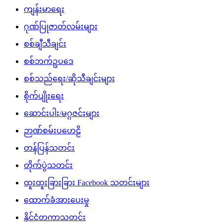
ကျန်းမာရေး
ဂုဏ်ပြုဇာတ်လမ်းများ
စစ်ချီသီချင်း
စစ်ဘက်ဥပဒေ
စစ်သည်ရေး/ဆိုသီချင်းများ
စိုက်ပျိုးရေး
ဆောင်းပါး/မဂ္ဂဇင်းများ
ဉာဏ်စမ်းပဟေဠိ
တန်ပြန်သတင်း
တိုက်ပွဲသတင်း
ထူးထူးခြားခြား Facebook သတင်းများ
ထောက်ခံအားပေးမှု
နိုင်ငံတကာသတင်း