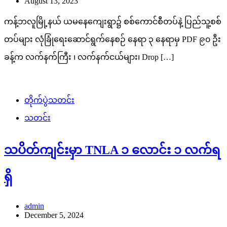
August 13, 2023
ကန့်ဘလူမြို့နယ် ယမနေကျေးရွာ၌ စစ်ကောင်စီတပ်နဲ့ ပြည်သူ့စစ်
တပ်များ လုံခြုံရေးဆောင်ရွက်နေစဉ် နေရာ ၃ နေရာမှ PDF ၉၀ ဦး
ခန့်က လက်နက်ကြီး ၊ လက်နက်ငယ်များ၊ Drop […]
တိုက်ပွဲသတင်း
သတင်း
သပိတ်ကျင်းမှာ TNLA ၁ လောင်း ၁ လက်ရ
ရှိ
admin
December 5, 2024