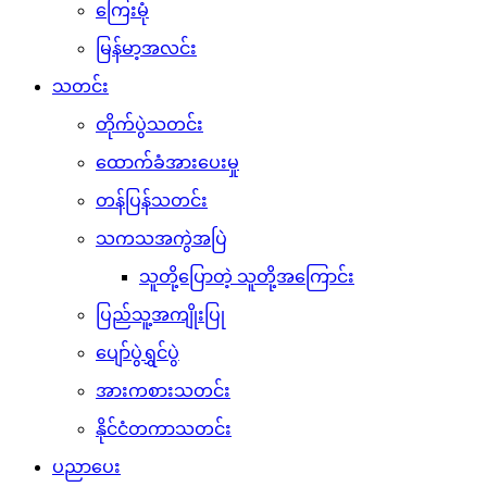
ကြေးမုံ
မြန်မာ့အလင်း
သတင်း
တိုက်ပွဲသတင်း
ထောက်ခံအားပေးမှု
တန်ပြန်သတင်း
သကသအကွဲအပြဲ
သူတို့ပြောတဲ့ သူတို့အကြောင်း
ပြည်သူ့အကျိုးပြု
ပျော်ပွဲရွှင်ပွဲ
အားကစားသတင်း
နိုင်ငံတကာသတင်း
ပညာပေး