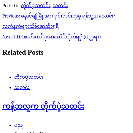
Posted in
တိုက်ပွဲသတင်း
,
သတင်း
Post
Previous:
နောင်ချိုမြို့အား ရှင်းလင်းရာမှ ရန်သူ့အလောင်း/
navigation
လက်နက်များသိမ်းဆည်းရရှိ
Next:
PDF စခန်းတစ်ခုအား သိမ်းပိုက်ရရှိ (မတ္တရာ)
Related Posts
တိုက်ပွဲသတင်း
သတင်း
ကန့်ဘလူက တိုက်ပွဲသတင်း
ပုည