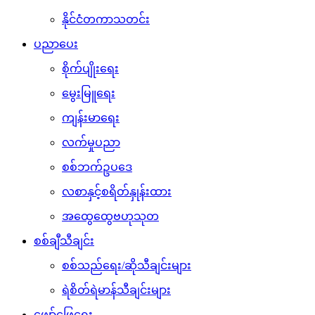
နိုင်ငံတကာသတင်း
ပညာပေး
စိုက်ပျိုးရေး
မွေးမြူရေး
ကျန်းမာရေး
လက်မှုပညာ
စစ်ဘက်ဥပဒေ
လစာနှင့်စရိတ်နှုန်းထား
အထွေထွေဗဟုသုတ
စစ်ချီသီချင်း
စစ်သည်ရေး/ဆိုသီချင်းများ
ရဲစိတ်ရဲမာန်သီချင်းများ
ဖျော်ဖြေရေး