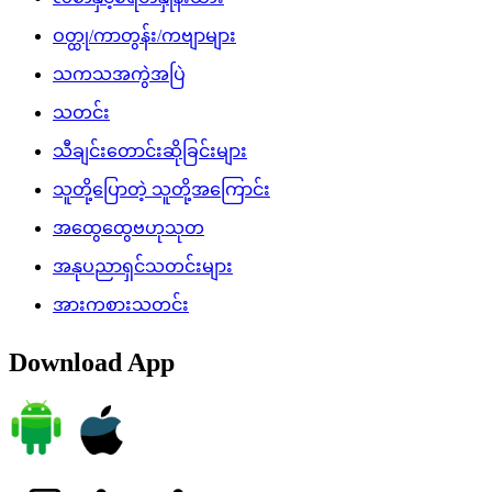
ဝတ္ထု/ကာတွန်း/ကဗျာများ
သကသအကွဲအပြဲ
သတင်း
သီချင်းတောင်းဆိုခြင်းများ
သူတို့ပြောတဲ့ သူတို့အကြောင်း
အထွေထွေဗဟုသုတ
အနုပညာရှင်သတင်းများ
အားကစားသတင်း
Download App