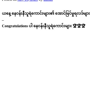
ယနေ့ နေဝန်းနီသူရဲကောင်းများ၏ အောင်မြင်မှုရလဒ်များ
–
Congratulations ပါ နေဝန်းနီသူရဲကောင်းများ 🏆🏆🏆