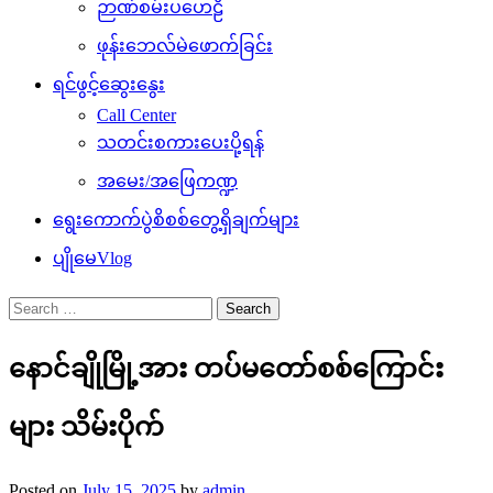
ဉာဏ်စမ်းပဟေဠိ
ဖုန်းဘေလ်မဲဖောက်ခြင်း
ရင်ဖွင့်ဆွေးနွေး
Call Center
သတင်းစကားပေးပို့ရန်
အမေး/အဖြေကဏ္ဍ
ရွေးကောက်ပွဲစိစစ်တွေ့ရှိချက်များ
ပျိုမေVlog
Search
for:
နောင်ချိုမြို့အား တပ်မတော်စစ်ကြောင်း
များ သိမ်းပိုက်
Posted on
July 15, 2025
by
admin