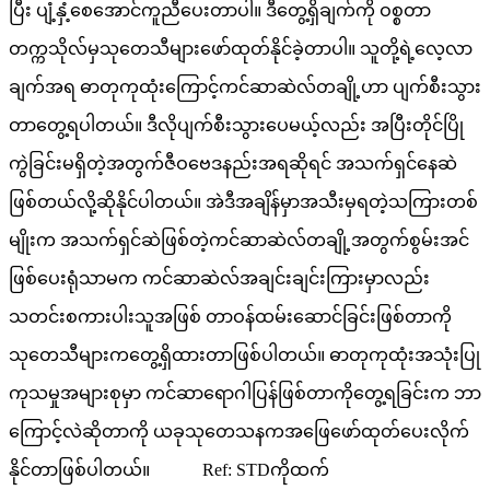
ပြီး ပျံ့နှံ့စေအောင်ကူညီပေးတာပါ။ ဒီတွေ့ရှိချက်ကို ဝစ္စတာ
တက္ကသိုလ်မှသုတေသီများဖော်ထုတ်နိုင်ခဲ့တာပါ။ သူတို့ရဲ့လေ့လာ
ချက်အရ ဓာတုကုထုံးကြောင့်ကင်ဆာဆဲလ်တချို့ဟာ ပျက်စီးသွား
တာတွေ့ရပါတယ်။ ဒီလိုပျက်စီးသွားပေမယ့်လည်း အပြီးတိုင်ပြို
ကွဲခြင်းမရှိတဲ့အတွက်ဇီဝဗေဒနည်းအရဆိုရင် အသက်ရှင်နေဆဲ
ဖြစ်တယ်လို့ဆိုနိုင်ပါတယ်။ အဲဒီအချိန်မှာအသီးမှရတဲ့သကြားတစ်
မျိုးက အသက်ရှင်ဆဲဖြစ်တဲ့ကင်ဆာဆဲလ်တချို့အတွက်စွမ်းအင်
ဖြစ်ပေးရုံသာမက ကင်ဆာဆဲလ်အချင်းချင်းကြားမှာလည်း
သတင်းစကားပါးသူအဖြစ် တာဝန်ထမ်းဆောင်ခြင်းဖြစ်တာကို
သုတေသီများကတွေ့ရှိထားတာဖြစ်ပါတယ်။ ဓာတုကုထုံးအသုံးပြု
ကုသမှုအများစုမှာ ကင်ဆာရောဂါပြန်ဖြစ်တာကိုတွေ့ရခြင်းက ဘာ
ကြောင့်လဲဆိုတာကို ယခုသုတေသနကအဖြေဖော်ထုတ်ပေးလိုက်
နိုင်တာဖြစ်ပါတယ်။ Ref: STDကိုထက်