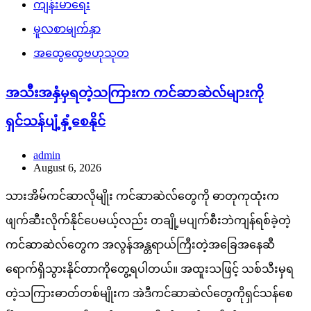
ကျန်းမာရေး
မူလစာမျက်နှာ
အထွေထွေဗဟုသုတ
အသီးအနှံမှရတဲ့သကြားက ကင်ဆာဆဲလ်များကို
ရှင်သန်ပျံ့နှံ့စေနိုင်
admin
August 6, 2026
သားအိမ်ကင်ဆာလိုမျိုး ကင်ဆာဆဲလ်တွေကို ဓာတုကုထုံးက
ဖျက်ဆီးလိုက်နိုင်ပေမယ့်လည်း တချို့မပျက်စီးဘဲကျန်ရစ်ခဲ့တဲ့
ကင်ဆာဆဲလ်တွေက အလွန်အန္တရာယ်ကြီးတဲ့အခြေအနေဆီ
ရောက်ရှိသွားနိုင်တာကိုတွေ့ရပါတယ်။ အထူးသဖြင့် သစ်သီးမှရ
တဲ့သကြားဓာတ်တစ်မျိုးက အဲဒီကင်ဆာဆဲလ်တွေကိုရှင်သန်စေ