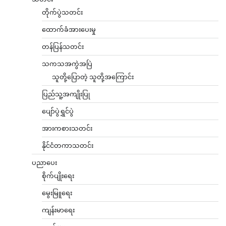
တိုက်ပွဲသတင်း
ထောက်ခံအားပေးမှု
တန်ပြန်သတင်း
သကသအကွဲအပြဲ
သူတို့ပြောတဲ့ သူတို့အကြောင်း
ပြည်သူ့အကျိုးပြု
ပျော်ပွဲရွှင်ပွဲ
အားကစားသတင်း
နိုင်ငံတကာသတင်း
ပညာပေး
စိုက်ပျိုးရေး
မွေးမြူရေး
ကျန်းမာရေး