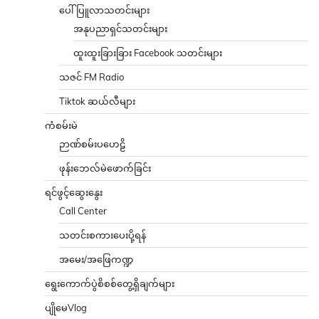
ပေါ်ပြူလာသတင်းများ
အနုပညာရှင်သတင်းများ
ထူးထူးခြားခြား Facebook သတင်းများ
သဇင် FM Radio
Tiktok ဆယ်လီများ
ကံစမ်းမဲ
ဉာဏ်စမ်းပဟေဠိ
ဖုန်းဘေလ်မဲဖောက်ခြင်း
ရင်ဖွင့်ဆွေးနွေး
Call Center
သတင်းစကားပေးပို့ရန်
အမေး/အဖြေကဏ္ဍ
ရွေးကောက်ပွဲစိစစ်တွေ့ရှိချက်များ
ပျိုမေVlog