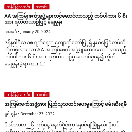
တန်ပြန်သတင်း
သတင်း
AA အကြမ်းဖက်အဖွဲ့များတင်ဆောင်လာသည့် တစ်ပါကား ၆ စီး
အား ရဟတ်ယာဉ်ဖြင့် ချေမှုန်း
အေးခင်
January 20, 2024
ဇန်နဝါရီလ ၁၈ ရက်နေ့က ကျောက်တော်မြို့ရှိ နယ်မြေခံတပ်ကို
တိုက်ဖို့လာသော AA အကြမ်းဖက်အဖွဲ့များတင်ဆောင်လာသည့်
တစ်ပါကား ၆ စီးအား ရဟတ်ယာဉ်မှ ဝေဟင်မှနေ၍ လိုက်
ချေမှုန်းခဲ့ရာ ကား […]
တန်ပြန်သတင်း
သတင်း
အကြမ်းဖက်အဖွဲ့အား ပြည်သူသတင်းပေးမှုကြောင့် ဖမ်းဆီးရမိ
ရှင်ယွန်း
December 27, 2022
ဒီဇင်ဘာလ ၂၆ ရက်နေ့ မနက်ပိုင်းက နောင်ချိုမြိုနယ်၊ ဒိုးပင်
အနီးမှာ အကြမ်းဖက်အဖွဲ့များ ဖြတ်သန်းသွားမယ်ဆိုတဲ့ဒေသခံ