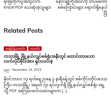
မိုးဗြဲတိုက်ပွဲအတွင်းက
နောင်ချိုကိုအဝင်ကို တပ်မ‌တော်
KNDF/PDF သေဆုံးခဲ့သူများ
စစ်‌ကြောင်းများ ရောက်ရှိ‌နေပါ
ပြီ
Related Posts
တန်ပြန်သတင်း
သတင်း
ကသာမြို့ မြို့နယ်လျှပ်စစ်ရုံးအနီးတွင် ထောင်ထားသော
လက်လုပ်မိုင်းအား ရှင်းလင်းခဲ့
ပုည
November 14, 2022
နိုဝင်ဘာလ ၁၃ ရက်နေ့ ညနေ ၃ နာရီခန့်တွင် စစ်ကိုင်းတိုင်းဒေသ
ကြီး၊ ကသာမြို့၊ အမှတ် (၇) ရပ်ကွက်ရှိ မြို့နယ်လျှပ်စစ်ရုံး ရှေ့
သို့ PDF အကြမ်းဖက်သမားများက […]