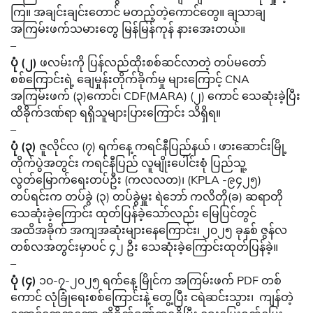
ကြ။ အချင်းချင်းတောင် မတည့်တဲ့ကောင်တွေ။ ချသာချ
အကြမ်းဖက်သမားတွေ မြန်မြန်ကုန် နားအေးတယ်။
–
ပုံ (၂)
ဖလမ်းကို ပြန်လည်ထိုးစစ်ဆင်လာတဲ့ တပ်မတော်
စစ်ကြောင်းရဲ့ ချေမှုန်းတိုက်ခိုက်မှု များကြောင့် CNA
အကြမ်းဖက် (၃)ကောင်၊ CDF(MARA) (၂) ကောင် သေဆုံးခဲ့ပြီး
ထိခိုက်ဒဏ်ရာ ရရှိသူများပြားကြောင်း သိရှိရ။
–
ပုံ (၃)
ဇူလိုင်လ (၇) ရက်နေ့ ကရင်နီပြည်နယ် ၊ ဖားဆောင်းမြို့
တိုက်ပွဲအတွင်း ကရင်နီပြည် လူမျိုးပေါင်းစုံ ပြည်သူ့
လွတ်မြောက်ရေးတပ်ဦး (ကလလတ)၊ (KPLA -၉၄၂၅)
တပ်ရင်းက တပ်ခွဲ (၃) တပ်ခွဲမှူး ရဲဘော် ကလိတို(ခ) ဆရာတို
သေဆုံးခဲ့ကြောင်း ထုတ်ပြန်ခဲ့သော်လည်း မြေပြင်တွင်
အထိအခိုက် အကျအဆုံးများနေကြောင်း၊ ၂၀၂၅ ခုနှစ် ဇွန်လ
တစ်လအတွင်းမှာပင် ၄၂ ဦး သေဆုံးခဲ့ကြောင်းထုတ်ပြန်ခဲ့။
–
ပုံ (၄)
၁၀-၇-၂၀၂၅ ရက်နေ့ မြိုင်က အကြမ်းဖက် PDF တစ်
ကောင် လုံခြုံရေးစစ်ကြောင်းနဲ့ တွေ့ပြီး ငရဲဆင်းသွား၊ ကျန်တဲ့