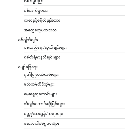
လက်မှုပညာ
စစ်ဘက်ဥပဒေ
လစာနှင့်စရိတ်နှုန်းထား
အထွေထွေဗဟုသုတ
စစ်ချီသီချင်း
စစ်သည်ရေး/ဆိုသီချင်းများ
ရဲစိတ်ရဲမာန်သီချင်းများ
ဖျော်ဖြေရေး
ဂုဏ်ပြုဇာတ်လမ်းများ
မှတ်တမ်းဗီဒီယိုများ
မွေးနေ့ဆုတောင်းများ
သီချင်းတောင်းဆိုခြင်းများ
ဝတ္ထု/ကာတွန်း/ကဗျာများ
ဆောင်းပါး/မဂ္ဂဇင်းများ