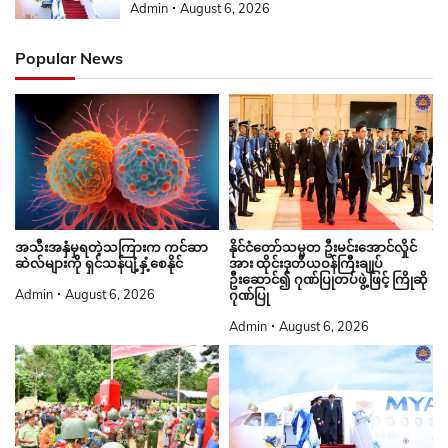
Admin
August 6, 2026
Popular News
နိုင်ငံတော်သမ္မတ ဦးမင်းအောင်လှိုင်
အသီးအနှံမှရတဲ့သကြားက ကင်ဆာ
အား ထိုင်းဒုတိယဝန်ကြီးချုပ်
ဆဲလ်များကို ရှင်သန်ပျံ့နှံ့စေနိုင်
ဦးဆောင်၍ ဂုဏ်ပြုတပ်ဖွဲ့ဖြင့် ကြိုဆို
Admin
August 6, 2026
ဂုဏ်ပြု
Admin
August 6, 2026