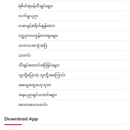
ရဲစိတ်ရဲမန်သီချင်းများ
လက်မှုပညာ
လစာနှင့်စရိတ်နှုန်းထား
ဝတ္ထု/ကာတွန်း/ကဗျာများ
သကသအကွဲအပြဲ
သတင်း
သီချင်းတောင်းဆိုခြင်းများ
သူတို့ပြောတဲ့ သူတို့အကြောင်း
အထွေထွေဗဟုသုတ
အနုပညာရှင်သတင်းများ
အားကစားသတင်း
Download App