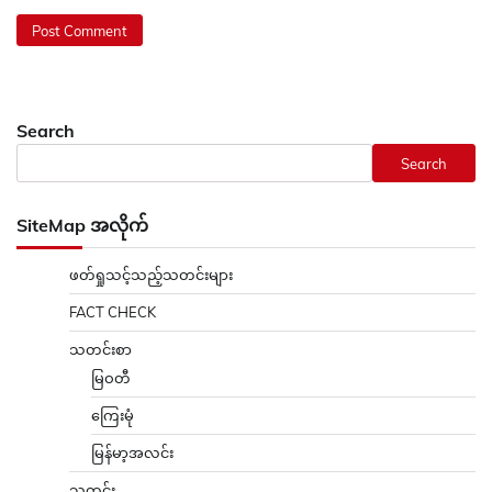
Search
Search
SiteMap အလိုက်
ဖတ်ရှုသင့်သည့်သတင်းများ
FACT CHECK
သတင်းစာ
မြဝတီ
ကြေးမုံ
မြန်မာ့အလင်း
သတင်း