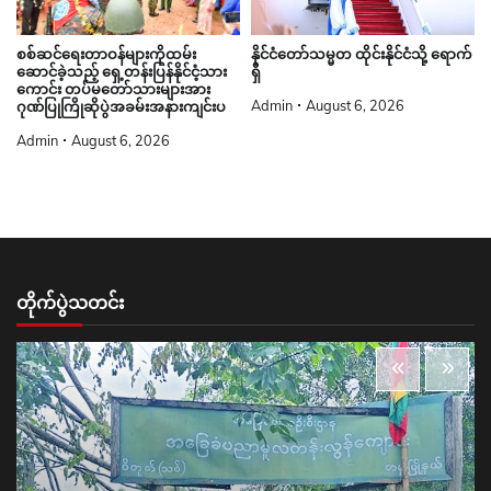
စစ်ဆင်ရေးတာဝန်များကိုထမ်း
နိုင်ငံတော်သမ္မတ ထိုင်းနိုင်ငံသို့ ရောက်
ဆောင်ခဲ့သည့် ရှေ့တန်းပြန်နိုင်ငံ့သား
ရှိ
ကောင်း တပ်မတော်သားများအား
Admin
August 6, 2026
ဂုဏ်ပြုကြိုဆိုပွဲအခမ်းအနားကျင်းပ
Admin
August 6, 2026
တိုက်ပွဲသတင်း