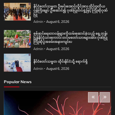
နိုင်ငံတော်သမ္မတ ဦးမင်းအောင်လှိုင်အား ထိုင်းဒုတိယ
ဝန်ကြီးချုပ် ဦးဆောင်၍ ဂုဏ်ပြုတပ်ဖွဲ့ဖြင့် ကြိုဆိုဂုဏ်
ပြု
Admin
August 6, 2026
စစ်ဆင်ရေးတာဝန်များကိုထမ်းဆောင်ခဲ့သည့် ရှေ့တန်း
ပြန်နိုင်ငံ့သားကောင်း တပ်မတော်သားများအား ဂုဏ်ပြု
ကြိုဆိုပွဲအခမ်းအနားကျင်းပ
Admin
August 6, 2026
နိုင်ငံတော်သမ္မတ ထိုင်းနိုင်ငံသို့ ရောက်ရှိ
Admin
August 6, 2026
Popular News