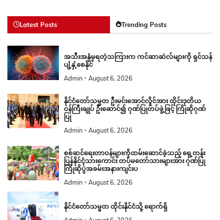
Latest Posts
Trending Posts
အသီးအနှံမှရတဲ့သကြားက ကင်ဆာဆဲလ်များကို ရှင်သန်
ပျံ့နှံ့စေနိုင်
Admin
August 6, 2026
နိုင်ငံတော်သမ္မတ ဦးမင်းအောင်လှိုင်အား ထိုင်းဒုတိယ
ဝန်ကြီးချုပ် ဦးဆောင်၍ ဂုဏ်ပြုတပ်ဖွဲ့ဖြင့် ကြိုဆိုဂုဏ်
ပြု
Admin
August 6, 2026
စစ်ဆင်ရေးတာဝန်များကိုထမ်းဆောင်ခဲ့သည့် ရှေ့တန်း
ပြန်နိုင်ငံ့သားကောင်း တပ်မတော်သားများအား ဂုဏ်ပြု
ကြိုဆိုပွဲအခမ်းအနားကျင်းပ
Admin
August 6, 2026
နိုင်ငံတော်သမ္မတ ထိုင်းနိုင်ငံသို့ ရောက်ရှိ
Admin
August 6, 2026