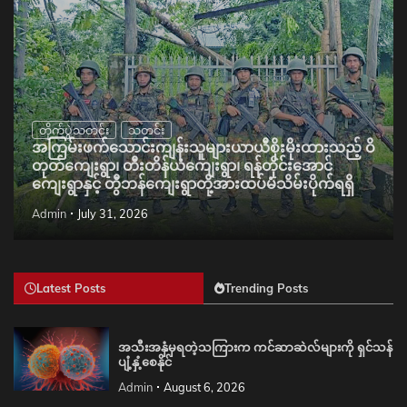
တိုက်ပွဲသတင်း
သတင်း
အကြမ်းဖက်သောင်းကျန်းသူများယာယီစိုးမိုးထားသည့် ဝိ
တုတ်ကျေးရွာ၊ တီးတိန်ယံကျေးရွာ၊ ရန်တိုင်းအောင်
ကျေးရွာနှင့် တွီဘန်ကျေးရွာတို့အားထပ်မံသိမ်းပိုက်ရရှိ
Admin
July 31, 2026
Latest Posts
Trending Posts
အသီးအနှံမှရတဲ့သကြားက ကင်ဆာဆဲလ်များကို ရှင်သန်
ပျံ့နှံ့စေနိုင်
Admin
August 6, 2026