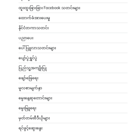
ထူးထူးခြားခြား Facebook သတင်းများ
ထောက်ခံအားပေးမှု
နိုင်ငံတကာသတင်း
ပညာပေး
ပေါ်ပြူလာသတင်းများ
ပျော်ပွဲရွှင်ပွဲ
ပြည်သူ့အကျိုးပြု
ဖျော်ဖြေရေး
မူလစာမျက်နှာ
မွေးနေ့ဆုတောင်းများ
မွေးမြူရေး
မှတ်တမ်းဗီဒီယိုများ
ရင်ဖွင့်ဆွေးနွေး