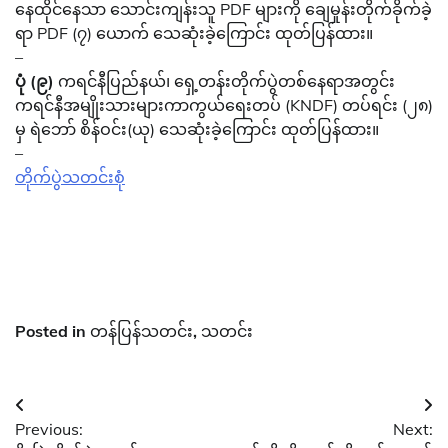
နေထိုင်နေသာ သောင်းကျန်းသူ PDF များကို ချေမှုန်းတိုက်ခိုက်ခဲ့
ရာ PDF (၇) ယောက် သေဆုံးခဲ့ကြောင်း ထုတ်ပြန်ထား။
–
ပုံ (၉)
ကရင်နီပြည်နယ်၊ ရှေ့တန်းတိုက်ပွဲတစ်နေရာအတွင်း
ကရင်နီအမျိုးသားများကာကွယ်ရေးတပ် (KNDF) တပ်ရင်း (၂၈)
မှ ရဲဘော် စိန်ဝင်း(ယု) သေဆုံးခဲ့ကြောင်း ထုတ်ပြန်ထား။
–
တိုက်ပွဲသတင်းစုံ
Posted in
တန်ပြန်သတင်း
,
သတင်း
Post
Previous:
Next:
navigation