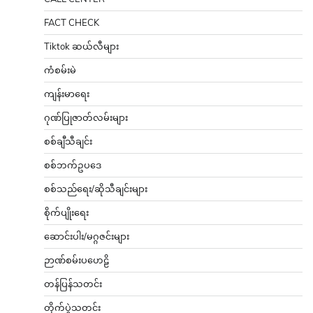
FACT CHECK
Tiktok ဆယ်လီများ
ကံစမ်းမဲ
ကျန်းမာရေး
ဂုဏ်ပြုဇာတ်လမ်းများ
စစ်ချီသီချင်း
စစ်ဘက်ဥပဒေ
စစ်သည်ရေး/ဆိုသီချင်းများ
စိုက်ပျိုးရေး
ဆောင်းပါး/မဂ္ဂဇင်းများ
ဉာဏ်စမ်းပဟေဠိ
တန်ပြန်သတင်း
တိုက်ပွဲသတင်း