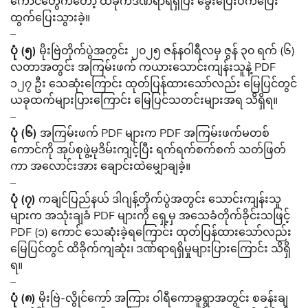
ကောင်တွေကတော့ ထိခိုက်ဒဏ်ရာရရှိပြီး ခွေးပြေးဝက်ပြေး
ထွက်ပြေးသွားခဲ့။
–
ပုံ (၅)
မိုးဗြဲတိုက်ပွဲအတွင်း ၂၀၂၅ ဇန်နဝါရီလမှ ဇွန် ၃၀ ရက် (၆)
လတာအတွင်း အကြမ်းဖက် ကယားသောင်းကျန်းသူနဲ့ PDF
၁၂၇ ဦး သေဆုံးကြောင်း ထုတ်ပြန်ထားသော်လည်း မြေပြင်တွင်
ယခုထက်များပြားကြောင်း မြေပြင်သတင်းများအရ သိရှိရ။
–
ပုံ (၆)
အကြမ်းဖက် PDF များက PDF အကြမ်းဖက်မတစ်
ကောင်ကို အုပ်စုဖွဲ့မုဒိမ်းကျင့်ပြီး ရက်ရက်စက်စက် သတ်ဖြတ်
ကာ အလောင်းအား ချောင်းထဲမျှောချခဲ့။
–
ပုံ (၇)
ကချင်ပြည်နယ် ဒါဂျန့်တိုက်ပွဲအတွင်း သောင်းကျန်းသူ
များက အသုံးချခံ PDF များကို ရှေ့မှ အသေခံတိုက်ခိုင်းသဖြင့်
PDF (၁) ကောင် သေဆုံးခဲ့ရကြောင်း ထုတ်ပြန်ထားသော်လည်း
မြေပြင်တွင် ထိခိုက်ကျဆုံး၊ ဒဏ်ရာရရှိမှုများပြားကြောင်း သိရှိ
ရ။
–
ပုံ (၈)
မိုးဗြဲ-လွိုင်ကော် အကြား ဝါရီကောခူရွာအတွင်း စခန်းချ