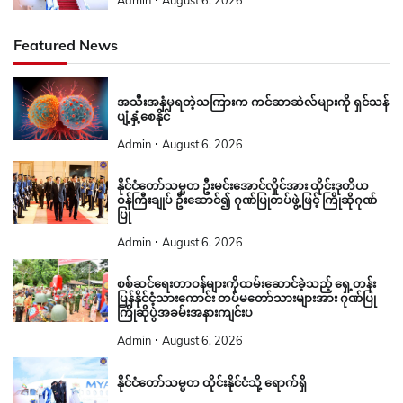
Featured News
အသီးအနှံမှရတဲ့သကြားက ကင်ဆာဆဲလ်များကို ရှင်သန်
ပျံ့နှံ့စေနိုင်
Admin
August 6, 2026
နိုင်ငံတော်သမ္မတ ဦးမင်းအောင်လှိုင်အား ထိုင်းဒုတိယ
ဝန်ကြီးချုပ် ဦးဆောင်၍ ဂုဏ်ပြုတပ်ဖွဲ့ဖြင့် ကြိုဆိုဂုဏ်
ပြု
Admin
August 6, 2026
စစ်ဆင်ရေးတာဝန်များကိုထမ်းဆောင်ခဲ့သည့် ရှေ့တန်း
ပြန်နိုင်ငံ့သားကောင်း တပ်မတော်သားများအား ဂုဏ်ပြု
ကြိုဆိုပွဲအခမ်းအနားကျင်းပ
Admin
August 6, 2026
နိုင်ငံတော်သမ္မတ ထိုင်းနိုင်ငံသို့ ရောက်ရှိ