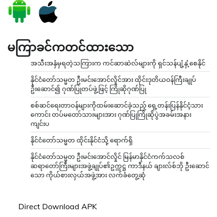
မကြာခင်ကတင်ထားသော
အသီးအနှံမှရတဲ့သကြားက ကင်ဆာဆဲလ်များကို ရှင်သန်ပျံ့နှံ့စေနိုင်
နိုင်ငံတော်သမ္မတ ဦးမင်းအောင်လှိုင်အား ထိုင်းဒုတိယဝန်ကြီးချုပ်
ဦးဆောင်၍ ဂုဏ်ပြုတပ်ဖွဲ့ဖြင့် ကြိုဆိုဂုဏ်ပြု
စစ်ဆင်ရေးတာဝန်များကိုထမ်းဆောင်ခဲ့သည့် ရှေ့တန်းပြန်နိုင်ငံ့သား
ကောင်း တပ်မတော်သားများအား ဂုဏ်ပြုကြိုဆိုပွဲအခမ်းအနား
ကျင်းပ
နိုင်ငံတော်သမ္မတ ထိုင်းနိုင်ငံသို့ ရောက်ရှိ
နိုင်ငံတော်သမ္မတ ဦးမင်းအောင်လှိုင် မြန်မာနိုင်ငံကက်သလစ်
ဆရာတော်ကြီးများအဖွဲ့ချုပ်၏ဥက္ကဋ္ဌ ကာဒီနယ် ချားလ်စ်ဘို ဦးဆောင်
သော ကိုယ်စားလှယ်အဖွဲ့အား လက်ခံတွေ့ဆုံ
Direct Download APK