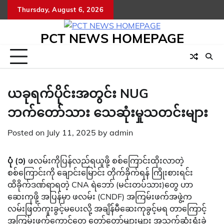
Skip
Thursday, August 6, 2026
to
content
PCT NEWS HOMEPAGE
ယခုရက်ပိုင်းအတွင်း NUG
ဘက်တော်သား သေဆုံးမှုသတင်းများ
Posted on
July 11, 2025
by
admin
ပုံ (၁)
ဖလမ်းကိုပြန်လည်ရယူဖို့ စစ်ကြောင်းထိုးလာတဲ့
စစ်ကြောင်းကို ချောင်းမြောင်း တိုက်ခိုက်ရန် ကြိုးစားရင်း
ထိခိုက်ဒဏ်ရာရတဲ့ CNA ရဲဘော် (မင်းတပ်သား)တွေ ဟာ
ဆေးကုဖို့ အပြန်မှာ ဖလမ်း (CNDF) အကြမ်းဖက်အဖွဲ့က
လမ်းဖြတ်ကူးခွင့်မပေးလို့ အချိန်မီဆေးကုခွင့်မရ တာကြောင့်
အကြမ်းဖက်ကောင်တွေ တော်တော်များများ အသက်ဆုံးရှုံးခဲ့