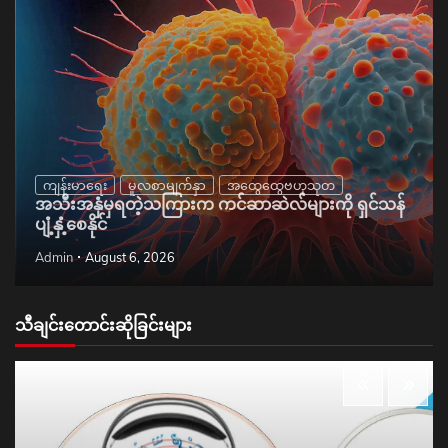
ကျန်းမာရေး
မူလစာမျက်နှာ
အထွေထွေဗဟုသုတ
အသီးအနှံမှရတဲ့သကြားက ကင်ဆာဆဲလ်များကို ရှင်သန်
ပျံ့နှံ့စေနိုင်
Admin
August 6, 2026
သီချင်းတောင်းဆိုခြင်းများ