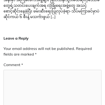
တွေရဲ့သတင်းပေးချက်အရ လုံခြုံရေးအဖွဲ့တွေ အသင့်
စောင့်ဆိုင်းနေခဲ့ပြီး ဖမ်းဆီးရေးပြုလုပ်ခဲ့ရာ-သိပ်မကြာခင်မှာပဲ
ဆိုင်ကယ် ၆ စီးနဲ့ မသင်္ကာဖွယ် […]
Leave a Reply
Your email address will not be published.
Required
fields are marked
*
Comment
*