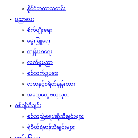
နိုင်ငံတကာသတင်း
ပညာပေး
စိုက်ပျိုးရေး
မွေးမြူရေး
ကျန်းမာရေး
လက်မှုပညာ
စစ်ဘက်ဥပဒေ
လစာနှင့်စရိတ်နှုန်းထား
အထွေထွေဗဟုသုတ
စစ်ချီသီချင်း
စစ်သည်ရေး/ဆိုသီချင်းများ
ရဲစိတ်ရဲမာန်သီချင်းများ
ဖျော်ဖြေရေး