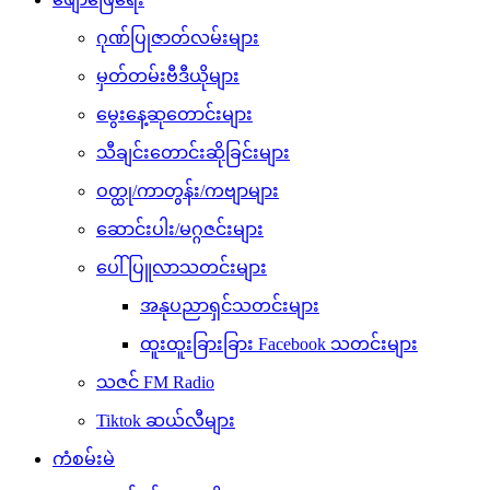
ဂုဏ်ပြုဇာတ်လမ်းများ
မှတ်တမ်းဗီဒီယိုများ
မွေးနေ့ဆုတောင်းများ
သီချင်းတောင်းဆိုခြင်းများ
ဝတ္ထု/ကာတွန်း/ကဗျာများ
ဆောင်းပါး/မဂ္ဂဇင်းများ
ပေါ်ပြူလာသတင်းများ
အနုပညာရှင်သတင်းများ
ထူးထူးခြားခြား Facebook သတင်းများ
သဇင် FM Radio
Tiktok ဆယ်လီများ
ကံစမ်းမဲ