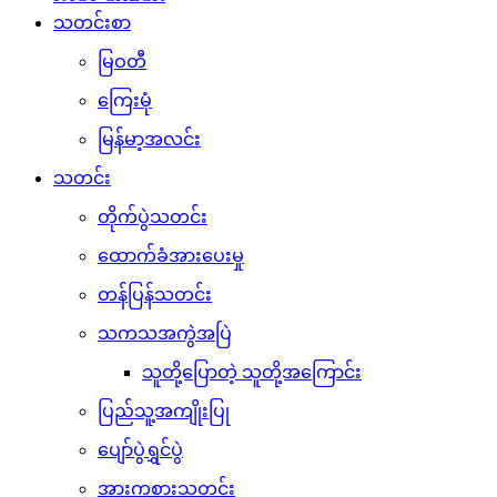
သတင်းစာ
မြဝတီ
ကြေးမုံ
မြန်မာ့အလင်း
သတင်း
တိုက်ပွဲသတင်း
ထောက်ခံအားပေးမှု
တန်ပြန်သတင်း
သကသအကွဲအပြဲ
သူတို့ပြောတဲ့ သူတို့အကြောင်း
ပြည်သူ့အကျိုးပြု
ပျော်ပွဲရွှင်ပွဲ
အားကစားသတင်း