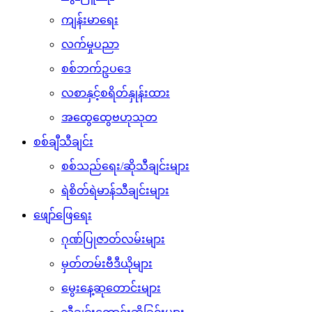
ကျန်းမာရေး
လက်မှုပညာ
စစ်ဘက်ဥပဒေ
လစာနှင့်စရိတ်နှုန်းထား
အထွေထွေဗဟုသုတ
စစ်ချီသီချင်း
စစ်သည်ရေး/ဆိုသီချင်းများ
ရဲစိတ်ရဲမာန်သီချင်းများ
ဖျော်ဖြေရေး
ဂုဏ်ပြုဇာတ်လမ်းများ
မှတ်တမ်းဗီဒီယိုများ
မွေးနေ့ဆုတောင်းများ