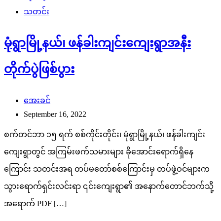
သတင်း
မုံရွာမြို့နယ်၊ ဖန်ခါးကျင်းကျေးရွာအနီး
တိုက်ပွဲဖြစ်ပွား
အေးခင်
September 16, 2022
စက်တင်ဘာ ၁၅ ရက် စစ်ကိုင်းတိုင်း၊ မုံရွာမြို့နယ်၊ ဖန်ခါးကျင်း
ကျေးရွာတွင် အကြမ်းဖက်သမားများ ခိုအောင်းရောက်ရှိနေ
ကြောင်း သတင်းအရ တပ်မတော်စစ်ကြောင်းမှ တပ်ဖွဲ့ဝင်များက
သွားရောက်ရှင်းလင်းရာ ၎င်းကျေးရွာ၏ အနောက်တောင်ဘက်သို့
အရောက် PDF […]