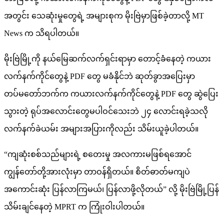
အတွင်း သေဆုံးမှုတွေရဲ့ အများစုက မိုးဗြဲမှာဖြစ်ခဲ့တာလို့ MT
News က သိရပါတယ်။
မိုးဗြဲမြို့ကို နယ်မြေဆက်လက်ရှင်းရာမှာ တောင့်ခံနေတဲ့ ကယား
လက်နက်ကိုင်တွေနဲ့ PDF တွေ မခံနိုင်ဘဲ ဆုတ်ခွာအပြေးမှာ
တပ်မတော်ဘက်က ကယားလက်နက်ကိုင်တွေနဲ့ PDF တွေ ဆွဲပြေး
သွားတဲ့ ရုပ်အလောင်းတွေမပါဝင်သေးဘဲ ၂၄ လောင်းရခဲ့သလို
လက်နက်ခဲယမ်း အများအပြားကိုလည်း သိမ်းယူခဲ့ပါတယ်။
“ကျဆုံးစစ်သည်များရဲ့ စတေးမှု အလကားမဖြစ်ရအောင်
ကျွန်တော်တို့အားလုံးမှာ တာဝန်ရှိတယ်။ စိတ်ဓာတ်မကျပဲ
အကောင်းဆုံး ပြန်လာကြမယ်၊ ပြန်လာဖို့လိုတယ်” လို့ မိုးဗြဲမြို့ပြန်
သိမ်းချင်နေတဲ့ MPRT က ကြုံးဝါးပါတယ်။