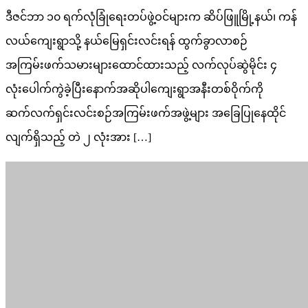
ဒီဇင်ဘာ ၁၀ ရက်လုံခြုံရေးတပ်ဖွဲ့ဝင်များက ဆိပ်ဖြူမြို့နယ်၊ ကန်
လယ်ကျေးရွာသို့ နယ်မြေရှင်းလင်းရန် ထွက်ခွာလာစဉ်
အကြမ်းဖက်သမားများထောင်ထားသည့် လက်လုပ်ဆွဲမိုင်း ၄
လုံးပေါက်ကွဲခဲ့ပြီးနောက်အဆိုပါကျေးရွာအနီးတစ်ဝိုက်ကို
ဆက်လက်ရှင်းလင်းစဉ်အကြမ်းဖက်အဖွဲ့များ အခြေပြုနေထိုင်
လျက်ရှိသည့် တဲ ၂ လုံးအား […]