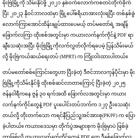
မိုးဗြဲမြို့ကို သိမ်းနိုင်ဖို့ ၂၀၂၁ နှစ်ဝက်လောက်ကစတင်တိုက်ခိုက်
ပြီး ၂၀၂၃ နိုဝင်ဘာလထဲမှာ မြို့ပေါ်ဧရိယာအားလုံးရပြီး တစ်နှစ်ခွဲ
လောက်ကြာအောင်ထိန်းချုပ်ထားပေမယ့် တပ်မတော်ရဲ့ အချိန်
ခြောက်လကြာ ထိုးစစ်အတွင်းမှာ ကယားလက်နက်ကိုင်နဲ့ PDF ရာ
ချီသေဆုံးအပြီး မိုးဗြဲမြို့ကိုလက်လွှတ်လိုက်ရပေမဲ့ ပြန်သိမ်းမယ်
လို့ မိုးဗြဲကယ်ဆယ်ရေးတပ် (MPRT) က ကြုံးဝါးထားပါတယ်။
တပ်မတော်စစ်ကြောင်းတွေဟာ ပြီးခဲ့တဲ့ ဒီဇင်ဘာလကုန်ပိုင်းမှာ မိုး
ဗြဲမြို့ကိုသိမ်းနိုင်ဖို့ ထိုးစစ်ဆင်လာတာကြောင့် ပြီးခဲ့တဲ့ ၂၀၂၅
ဇန်နဝါရီကနေ ဇွန် ၃၀ ရက်အထိ ခြောက်လအတွင်းမှာ ကယား
လက်နက်ကိုင်တွေနဲ့ PDF ပူးပေါင်းတပ်ဘက်က ၁၂၇ ဦးသေဆုံး
တယ်လို့ တိုးတက်သော ကရင်နီပြည်သူ့အင်အားစု(PKPF) က ပြော
ခဲ့ပါတယ်။ ကယားဒေသမှာ တိုက်ပွဲအများစုက မိုးဗြဲမှာပဲ ဖြစ်ခဲ့
တာဖြစ်လို့ ကယားလက်နက်ကိုင်တွေနဲ့ PDF တွေ ဒီနှစ်ခြောက်လ