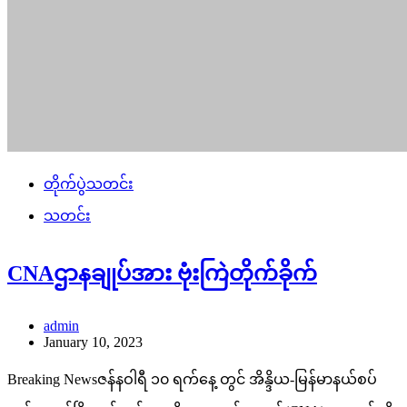
တိုက်ပွဲသတင်း
သတင်း
CNAဌာနချုပ်အား ဗုံးကြဲတိုက်ခိုက်
admin
January 10, 2023
Breaking Newsဇန်နဝါရီ ၁၀ ရက်နေ့ တွင် အိန္ဒိယ-မြန်မာနယ်စပ်