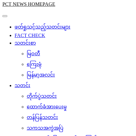
PCT NEWS HOMEPAGE
ဖတ်ရှုသင့်သည့်သတင်းများ
FACT CHECK
သတင်းစာ
မြဝတီ
ကြေးမုံ
မြန်မာ့အလင်း
သတင်း
တိုက်ပွဲသတင်း
ထောက်ခံအားပေးမှု
တန်ပြန်သတင်း
သကသအကွဲအပြဲ