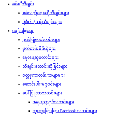
စစ်ချီသီချင်း
စစ်သည်ရေး/ဆိုသီချင်းများ
ရဲစိတ်ရဲမာန်သီချင်းများ
ဖျော်ဖြေရေး
ဂုဏ်ပြုဇာတ်လမ်းများ
မှတ်တမ်းဗီဒီယိုများ
မွေးနေ့ဆုတောင်းများ
သီချင်းတောင်းဆိုခြင်းများ
ဝတ္ထု/ကာတွန်း/ကဗျာများ
ဆောင်းပါး/မဂ္ဂဇင်းများ
ပေါ်ပြူလာသတင်းများ
အနုပညာရှင်သတင်းများ
ထူးထူးခြားခြား Facebook သတင်းများ