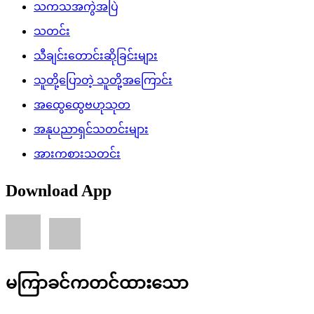
သကသအကွဲအပြဲ
သတင်း
သီချင်းတောင်းဆိုခြင်းများ
သူတို့ပြောတဲ့ သူတို့အကြောင်း
အထွေထွေဗဟုသုတ
အနုပညာရှင်သတင်းများ
အားကစားသတင်း
Download App
မကြာခင်ကတင်ထားသော