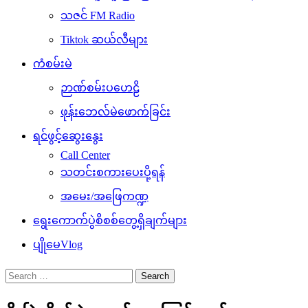
သဇင် FM Radio
Tiktok ဆယ်လီများ
ကံစမ်းမဲ
ဉာဏ်စမ်းပဟေဠိ
ဖုန်းဘေလ်မဲဖောက်ခြင်း
ရင်ဖွင့်ဆွေးနွေး
Call Center
သတင်းစကားပေးပို့ရန်
အမေး/အဖြေကဏ္ဍ
ရွေးကောက်ပွဲစိစစ်တွေ့ရှိချက်များ
ပျိုမေVlog
Search
for: