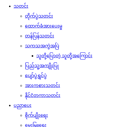
သတင်း
တိုက်ပွဲသတင်း
ထောက်ခံအားပေးမှု
တန်ပြန်သတင်း
သကသအကွဲအပြဲ
သူတို့ပြောတဲ့ သူတို့အကြောင်း
ပြည်သူ့အကျိုးပြု
ပျော်ပွဲရွှင်ပွဲ
အားကစားသတင်း
နိုင်ငံတကာသတင်း
ပညာပေး
စိုက်ပျိုးရေး
မွေးမြူရေး