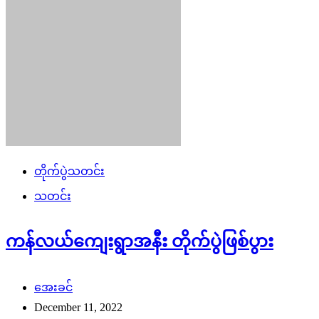
တိုက်ပွဲသတင်း
သတင်း
ကန်လယ်ကျေးရွာအနီး တိုက်ပွဲဖြစ်ပွား
အေးခင်
December 11, 2022