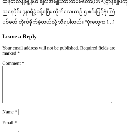
ထန်တလန်မြို့နယ် ချင်းအမျိုးသားတပ်မတော်(CNA)ဌာနချုပ်ကို
ညနေပိုင်း ၄နာရီခွဲခန့်စပြီး တိုက်လေယာဉ် ၅ စင်းဖြင့်ဗုံးကြဲ
ပစ်ခတ် တိုက်ခိုက်ခဲ့တယ်လို့ သိရပါတယ်။ “ဗုံးတွေက […]
Leave a Reply
Your email address will not be published.
Required fields are
marked
*
Comment
*
Name
*
Email
*