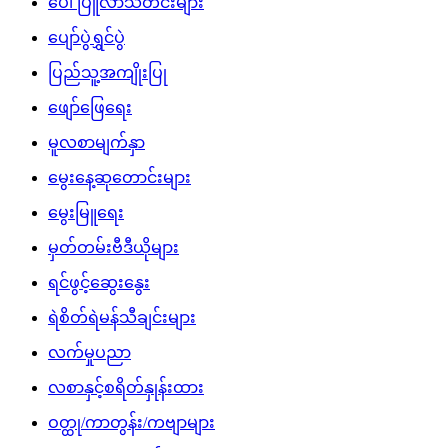
ပေါ်ပြူလာသတင်းများ
ပျော်ပွဲရွှင်ပွဲ
ပြည်သူ့အကျိုးပြု
ဖျော်ဖြေရေး
မူလစာမျက်နှာ
မွေးနေ့ဆုတောင်းများ
မွေးမြူရေး
မှတ်တမ်းဗီဒီယိုများ
ရင်ဖွင့်ဆွေးနွေး
ရဲစိတ်ရဲမန်သီချင်းများ
လက်မှုပညာ
လစာနှင့်စရိတ်နှုန်းထား
ဝတ္ထု/ကာတွန်း/ကဗျာများ