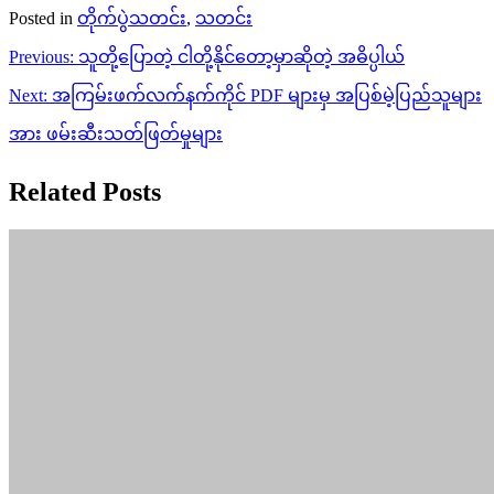
Posted in
တိုက်ပွဲသတင်း
,
သတင်း
Post
Previous:
သူတို့ပြောတဲ့ ငါတို့နိုင်တော့မှာဆိုတဲ့ အဓိပ္ပါယ်
navigation
Next:
အကြမ်းဖက်လက်နက်ကိုင် PDF များမှ အပြစ်မဲ့ပြည်သူများ
အား ဖမ်းဆီးသတ်ဖြတ်မှုများ
Related Posts