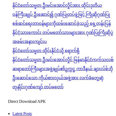
နိုင်ငံတော်သမ္မတ ဦးမင်းအောင်လှိုင်အား ထိုင်းဒုတိယ
ဝန်ကြီးချုပ် ဦးဆောင်၍ ဂုဏ်ပြုတပ်ဖွဲ့ဖြင့် ကြိုဆိုဂုဏ်ပြု
စစ်ဆင်ရေးတာဝန်များကိုထမ်းဆောင်ခဲ့သည့် ရှေ့တန်းပြန်
နိုင်ငံ့သားကောင်း တပ်မတော်သားများအား ဂုဏ်ပြုကြိုဆိုပွဲ
အခမ်းအနားကျင်းပ
နိုင်ငံတော်သမ္မတ ထိုင်းနိုင်ငံသို့ ရောက်ရှိ
နိုင်ငံတော်သမ္မတ ဦးမင်းအောင်လှိုင် မြန်မာနိုင်ငံကက်သလစ်
ဆရာတော်ကြီးများအဖွဲ့ချုပ်၏ဥက္ကဋ္ဌ ကာဒီနယ် ချားလ်စ်ဘို
ဦးဆောင်သော ကိုယ်စားလှယ်အဖွဲ့အား လက်ခံတွေ့ဆုံ
တုနှိုင်းဂုဏ်ကျော် တပ်မတော်
Direct Download APK
Latest Posts