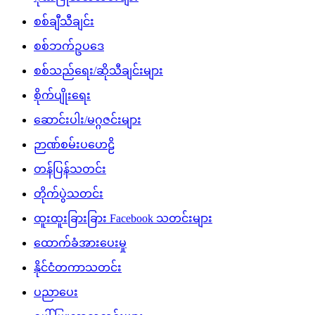
စစ်ချီသီချင်း
စစ်ဘက်ဥပဒေ
စစ်သည်ရေး/ဆိုသီချင်းများ
စိုက်ပျိုးရေး
ဆောင်းပါး/မဂ္ဂဇင်းများ
ဉာဏ်စမ်းပဟေဠိ
တန်ပြန်သတင်း
တိုက်ပွဲသတင်း
ထူးထူးခြားခြား Facebook သတင်းများ
ထောက်ခံအားပေးမှု
နိုင်ငံတကာသတင်း
ပညာပေး