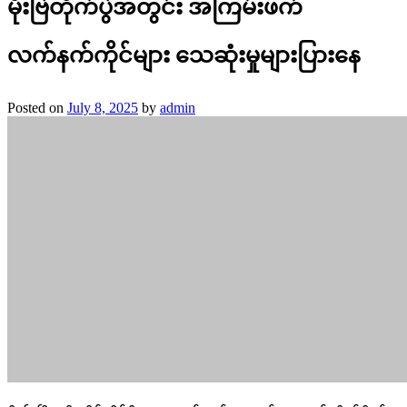
မိုးဗြဲတိုက်ပွဲအတွင်း အကြမ်းဖက်
လက်နက်ကိုင်များ သေဆုံးမှုများပြားနေ
Posted on
July 8, 2025
by
admin