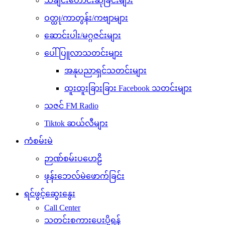
သီချင်းတောင်းဆိုခြင်းများ
ဝတ္ထု/ကာတွန်း/ကဗျာများ
ဆောင်းပါး/မဂ္ဂဇင်းများ
ပေါ်ပြူလာသတင်းများ
အနုပညာရှင်သတင်းများ
ထူးထူးခြားခြား Facebook သတင်းများ
သဇင် FM Radio
Tiktok ဆယ်လီများ
ကံစမ်းမဲ
ဉာဏ်စမ်းပဟေဠိ
ဖုန်းဘေလ်မဲဖောက်ခြင်း
ရင်ဖွင့်ဆွေးနွေး
Call Center
သတင်းစကားပေးပို့ရန်