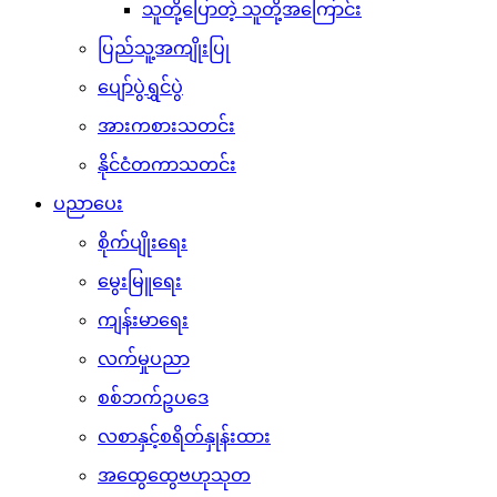
သူတို့ပြောတဲ့ သူတို့အကြောင်း
ပြည်သူ့အကျိုးပြု
ပျော်ပွဲရွှင်ပွဲ
အားကစားသတင်း
နိုင်ငံတကာသတင်း
ပညာပေး
စိုက်ပျိုးရေး
မွေးမြူရေး
ကျန်းမာရေး
လက်မှုပညာ
စစ်ဘက်ဥပဒေ
လစာနှင့်စရိတ်နှုန်းထား
အထွေထွေဗဟုသုတ