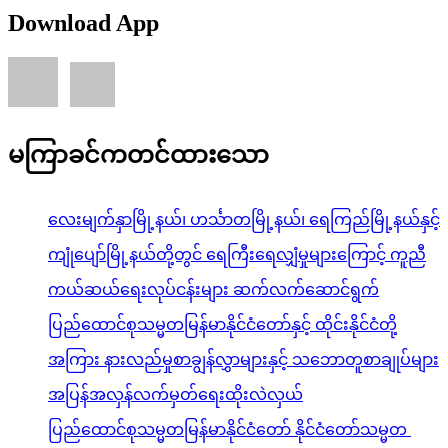
Download App
မကြာခင်ကတင်ထားသော
လေးမျက်နှာမြို့နယ်၊ ဟင်္သာတမြို့နယ်၊ ရေကြည်မြို့နယ်နှင့်
ကျုံပျော်မြို့နယ်တို့တွင် ရေကြီးရေလျှံမှုများကြောင့် ကူညီ
ကယ်ဆယ်ရေးလုပ်ငန်းများ ဆက်လက်ဆောင်ရွက်
ပြည်ထောင်စုသမ္မတမြန်မာနိုင်ငံတော်နှင့် ထိုင်းနိုင်ငံတို့
အကြား နားလည်မှုစာချွန်လွှာများနှင့် သဘောတူစာချုပ်များ
အပြန်အလှန်လက်မှတ်ရေးထိုးလဲလှယ်
ပြည်ထောင်စုသမ္မတမြန်မာနိုင်ငံတော် နိုင်ငံတော်သမ္မတ