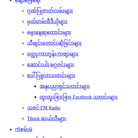
ဂုဏ်ပြုဇာတ်လမ်းများ
မှတ်တမ်းဗီဒီယိုများ
မွေးနေ့ဆုတောင်းများ
သီချင်းတောင်းဆိုခြင်းများ
ဝတ္ထု/ကာတွန်း/ကဗျာများ
ဆောင်းပါး/မဂ္ဂဇင်းများ
ပေါ်ပြူလာသတင်းများ
အနုပညာရှင်သတင်းများ
ထူးထူးခြားခြား Facebook သတင်းများ
သဇင် FM Radio
Tiktok ဆယ်လီများ
ကံစမ်းမဲ