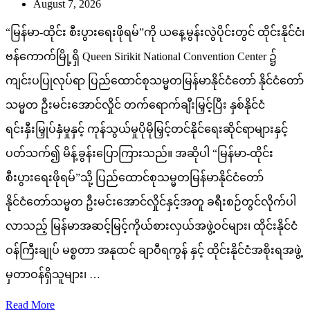
August 7, 2026
“မြန်မာ-ထိုင်း စီးပွားရေးဖိုရမ်”ကို ယနေ့မွန်းလွဲပိုင်းတွင် ထိုင်းနိုင်ငံ၊
ဗန်ကောက်မြို့ရှိ Queen Sirikit National Convention Center ၌
ကျင်းပပြုလုပ်ရာ ပြည်ထောင်စုသမ္မတမြန်မာနိုင်ငံတော် နိုင်ငံတော်
သမ္မတ ဦးမင်းအောင်လှိုင် တက်ရောက်ချီးမြှင့်ပြီး နှစ်နိုင်ငံ
ရင်းနှီးမြှုပ်နှံမှုနှင့် ကုန်သွယ်မှုပိုမိုမြှင့်တင်နိုင်ရေးဆိုင်ရာများနှင့်
ပတ်သက်၍ မိန့်ခွန်းပြောကြားသည်။ အဆိုပါ “မြန်မာ-ထိုင်း
စီးပွားရေးဖိုရမ်”သို့ ပြည်ထောင်စုသမ္မတမြန်မာနိုင်ငံတော်
နိုင်ငံတော်သမ္မတ ဦးမင်းအောင်လှိုင်နှင့်အတူ ခရီးစဉ်တွင်လိုက်ပါ
လာသည့် မြန်မာအဆင့်မြင့်ကိုယ်စားလှယ်အဖွဲ့ဝင်များ၊ ထိုင်းနိုင်ငံ
ဝန်ကြီးချုပ် မစ္စတာ အနုထင် ချာဝီရကွန် နှင့် ထိုင်းနိုင်ငံအစိုးရအဖွဲ့
မှတာဝန်ရှိသူများ၊ …
Read More