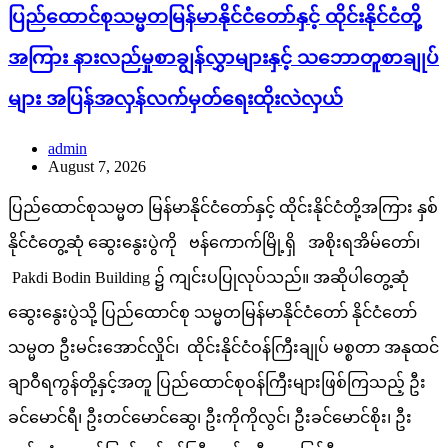
ပြည်ထောင်စုသမ္မတမြန်မာနိုင်ငံတော်နှင့် ထိုင်းနိုင်ငံတို့
အကြား နားလည်မှုစာချွန်လွှာများနှင့် သဘောတူစာချုပ်
များ အပြန်အလှန်လက်မှတ်ရေးထိုးလဲလှယ်
admin
August 7, 2026
ပြည်ထောင်စုသမ္မတ မြန်မာနိုင်ငံတော်နှင့် ထိုင်းနိုင်ငံတို့အကြား နှစ်
နိုင်ငံတွေ့ဆုံ ဆွေးနွေးပွဲကို ဗန်ကောက်မြို့ရှိ အစိုးရအိမ်တော်၊
Pakdi Bodin Building ၌ ကျင်းပပြုလုပ်သည်။ အဆိုပါတွေ့ဆုံ
ဆွေးနွေးပွဲသို့ ပြည်ထောင်စု သမ္မတမြန်မာနိုင်ငံတော် နိုင်ငံတော်
သမ္မတ ဦးမင်းအောင်လှိုင်၊ ထိုင်းနိုင်ငံဝန်ကြီးချုပ် မစ္စတာ အနုထင်
ချာဝီရကွန်တို့နှင့်အတူ ပြည်ထောင်စုဝန်ကြီးများဖြစ်ကြသည့် ဦး
ခင်မောင်ရီ၊ ဦးတင်မောင်ဆွေ၊ ဦးကိုကိုလွင်၊ ဦးခင်မောင်စိုး၊ ဦး