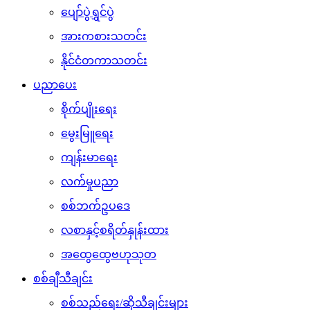
ပျော်ပွဲရွှင်ပွဲ
အားကစားသတင်း
နိုင်ငံတကာသတင်း
ပညာပေး
စိုက်ပျိုးရေး
မွေးမြူရေး
ကျန်းမာရေး
လက်မှုပညာ
စစ်ဘက်ဥပဒေ
လစာနှင့်စရိတ်နှုန်းထား
အထွေထွေဗဟုသုတ
စစ်ချီသီချင်း
စစ်သည်ရေး/ဆိုသီချင်းများ