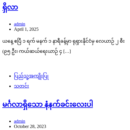
ရှိလာ
admin
April 1, 2025
ယနေ့ ဧပြီ ၁ ရက် မနက် ၁ နာရီခန့်မှာ ရုရှားနိုင်ငံမှ လေယာဉ် ၂ စီး
(၉၅ ဦး၊ ကယ်ဆယ်ရေးယာဉ် ၄ […]
ပြည်သူ့အကျိုးပြု
သတင်း
မင်္ဂလာရှိသော နံနက်ခင်းလေးပါ
admin
October 28, 2023