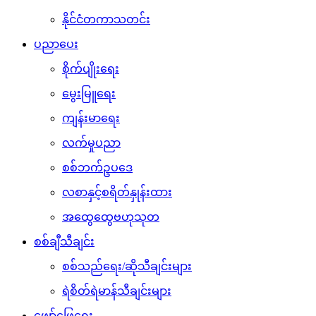
နိုင်ငံတကာသတင်း
ပညာပေး
စိုက်ပျိုးရေး
မွေးမြူရေး
ကျန်းမာရေး
လက်မှုပညာ
စစ်ဘက်ဥပဒေ
လစာနှင့်စရိတ်နှုန်းထား
အထွေထွေဗဟုသုတ
စစ်ချီသီချင်း
စစ်သည်ရေး/ဆိုသီချင်းများ
ရဲစိတ်ရဲမာန်သီချင်းများ
ဖျော်ဖြေရေး