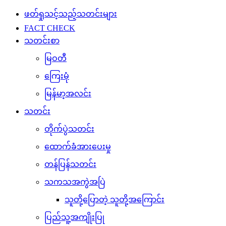
ဖတ်ရှုသင့်သည့်သတင်းများ
FACT CHECK
သတင်းစာ
မြဝတီ
ကြေးမုံ
မြန်မာ့အလင်း
သတင်း
တိုက်ပွဲသတင်း
ထောက်ခံအားပေးမှု
တန်ပြန်သတင်း
သကသအကွဲအပြဲ
သူတို့ပြောတဲ့ သူတို့အကြောင်း
ပြည်သူ့အကျိုးပြု