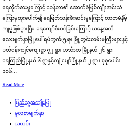
ရေတိုက်စားမှုကြောင့် ငဝန်တာ၏ အောက်ခံမြစ်ကျိုးအင်းသဲ
ကြောမှထူးပေါက်၍ ရေဖြတ်သန်းစီးဆင်းမှုကြောင့် တာတမံနိမ့်
ကျမှုဖြစ်ပွားပြီး ရေကျော်စီးဝင်ခြင်းကြောင့် ယနေ့အထိ
လေးမျက်နှာမြို့ပေါ် ရပ်ကွက်(၅)ခု၊ မြို့တွင်းလမ်းမကြီးများနှင့်
ပတ်ဝန်းကျင်ကျေးရွာ ၇၂ ရွာ၊ ဟင်္သာတ မြို့နယ် ၂၆ ရွာ၊
ရေကြည်မြို့နယ် ၆ ရွာနှင့်ကျုံပျော်မြို့နယ် ၂ ရွာ ၊ စုစုပေါင်း
၁၀၆…
Read More
ပြည်သူ့အကျိုးပြု
မူလစာမျက်နှာ
သတင်း