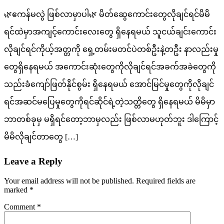
🌿ဧကန်မလွဲ ဖြစ်လာမှာပါ🌿 မိတ်ဆွေကောင်းတွေလိုချင်ရင်မိမိ
ရင်ထဲမှာအကျင့်ကောင်းလေးတွေ ရှိနေရမယ် သူငယ်ချင်းကောင်း
လိုချင်ရင်ကိုယ့်အတ္တကို ရှေ့တမ်းမတင်ပဲတစ်ဦးနဲ့တဦး နာလည်းမှု
တွေရှိနေရမယ် အကောင်းဆုံးတွေကိုလိုချင်ရင်အခက်အခဲတွေကို
သည်းခံကျော်ဖြတ်နိုင်စွမ်း ရှိနေရမယ် အောင်မြင်မှုတွေကိုလိုချင်
ရင်အဆင်မပြေမှုတွေကိုရင်ဆိုင်ရဲ့တဲ့သတ္တိတွေ ရှိနေရမယ် မိမိမှာ
ဘာတစ်ခုမှ မရှိရင်တော့ဘာမှလည်း ဖြစ်လာမဟုတ်ဘူး ဒါကြောင့်
မိမိလိုချင်တာတွေ […]
Leave a Reply
Your email address will not be published.
Required fields are
marked
*
Comment
*