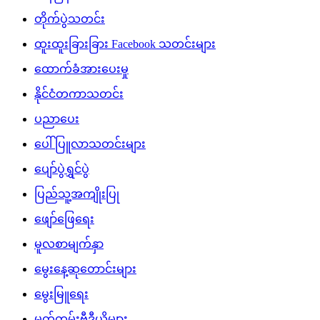
တိုက်ပွဲသတင်း
ထူးထူးခြားခြား Facebook သတင်းများ
ထောက်ခံအားပေးမှု
နိုင်ငံတကာသတင်း
ပညာပေး
ပေါ်ပြူလာသတင်းများ
ပျော်ပွဲရွှင်ပွဲ
ပြည်သူ့အကျိုးပြု
ဖျော်ဖြေရေး
မူလစာမျက်နှာ
မွေးနေ့ဆုတောင်းများ
မွေးမြူရေး
မှတ်တမ်းဗီဒီယိုများ