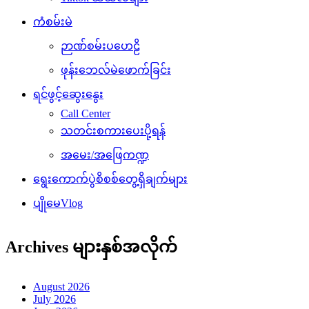
ကံစမ်းမဲ
ဉာဏ်စမ်းပဟေဠိ
ဖုန်းဘေလ်မဲဖောက်ခြင်း
ရင်ဖွင့်ဆွေးနွေး
Call Center
သတင်းစကားပေးပို့ရန်
အမေး/အဖြေကဏ္ဍ
ရွေးကောက်ပွဲစိစစ်တွေ့ရှိချက်များ
ပျိုမေVlog
Archives များနှစ်အလိုက်
August 2026
July 2026