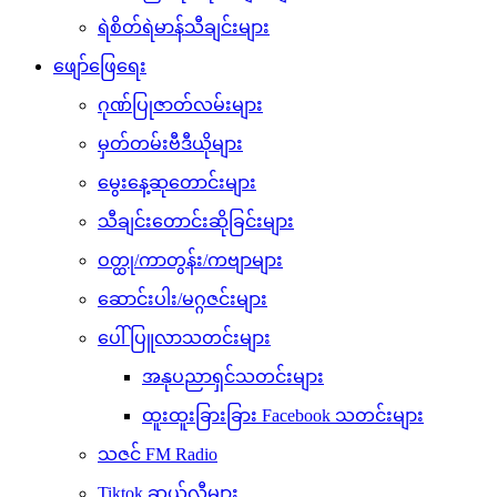
ရဲစိတ်ရဲမာန်သီချင်းများ
ဖျော်ဖြေရေး
ဂုဏ်ပြုဇာတ်လမ်းများ
မှတ်တမ်းဗီဒီယိုများ
မွေးနေ့ဆုတောင်းများ
သီချင်းတောင်းဆိုခြင်းများ
ဝတ္ထု/ကာတွန်း/ကဗျာများ
ဆောင်းပါး/မဂ္ဂဇင်းများ
ပေါ်ပြူလာသတင်းများ
အနုပညာရှင်သတင်းများ
ထူးထူးခြားခြား Facebook သတင်းများ
သဇင် FM Radio
Tiktok ဆယ်လီများ