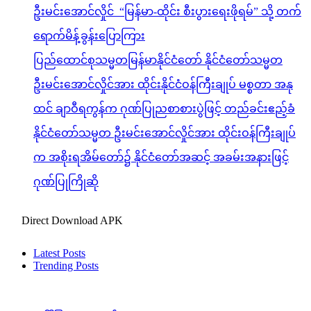
ဦးမင်းအောင်လှိုင် “မြန်မာ-ထိုင်း စီးပွားရေးဖိုရမ်” သို့ တက်
ရောက်မိန့်ခွန်းပြောကြား
ပြည်ထောင်စုသမ္မတမြန်မာနိုင်ငံတော် နိုင်ငံတော်သမ္မတ
ဦးမင်းအောင်လှိုင်အား ထိုင်းနိုင်ငံဝန်ကြီးချုပ် မစ္စတာ အနု
ထင် ချာဝီရကွန်က ဂုဏ်ပြုညစာစားပွဲဖြင့် တည်ခင်းဧည့်ခံ
နိုင်ငံတော်သမ္မတ ဦးမင်းအောင်လှိုင်အား ထိုင်းဝန်ကြီးချုပ်
က အစိုးရအိမ်တော်၌ နိုင်ငံတော်အဆင့် အခမ်းအနားဖြင့်
ဂုဏ်ပြုကြိုဆို
Direct Download APK
Latest Posts
Trending Posts