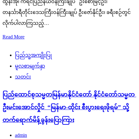
ထွန်းအုံ၊ ကရင်ပြည်နယ်ဝန်ကြီးချုပ် ဦးစောမြင့်ဦး၊
တနင်္သာရီတိုင်းဒေသကြီးဝန်ကြီးချုပ် ဦးဇော်နိုင်ဦး၊ ခရီးစဉ်တွင်
လိုက်ပါလာကြသည့်…
Read More
ပြည်သူ့အကျိုးပြု
မူလစာမျက်နှာ
သတင်း
ပြည်ထောင်စုသမ္မတမြန်မာနိုင်ငံတော် နိုင်ငံတော်သမ္မတ
ဦးမင်းအောင်လှိုင် “မြန်မာ-ထိုင်း စီးပွားရေးဖိုရမ်” သို့
တက်ရောက်မိန့်ခွန်းပြောကြား
admin