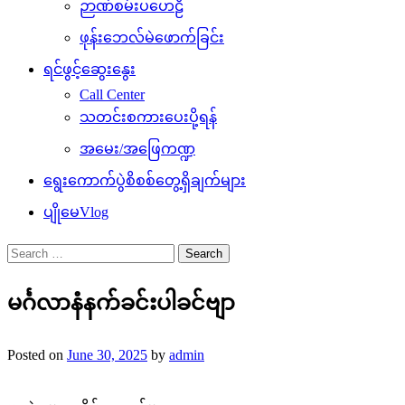
ဉာဏ်စမ်းပဟေဠိ
ဖုန်းဘေလ်မဲဖောက်ခြင်း
ရင်ဖွင့်ဆွေးနွေး
Call Center
သတင်းစကားပေးပို့ရန်
အမေး/အဖြေကဏ္ဍ
ရွေးကောက်ပွဲစိစစ်တွေ့ရှိချက်များ
ပျိုမေVlog
Search
for:
မင်္ဂလာနံနက်ခင်းပါခင်ဗျာ
Posted on
June 30, 2025
by
admin