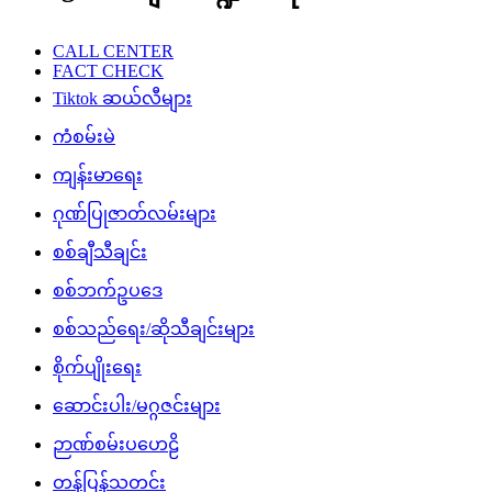
CALL CENTER
FACT CHECK
Tiktok ဆယ်လီများ
ကံစမ်းမဲ
ကျန်းမာရေး
ဂုဏ်ပြုဇာတ်လမ်းများ
စစ်ချီသီချင်း
စစ်ဘက်ဥပဒေ
စစ်သည်ရေး/ဆိုသီချင်းများ
စိုက်ပျိုးရေး
ဆောင်းပါး/မဂ္ဂဇင်းများ
ဉာဏ်စမ်းပဟေဠိ
တန်ပြန်သတင်း