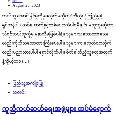
admin
August 25, 2023
ဘယ်သူ့ အောင်မြင်မှုကိုမှခလုတ်မတိုက်ပဲကိုယ့်ယုံကြည်မှုနဲ့
ရှင်သန်ပါ ။ တစ်ယောက်နှင့်တစ်ယောက်ပါရမီချင်း မတူဘူးဆိုတာ
သိရင်ဘယ်သူကိုမှ မနာလိုမဖြစ်ပါနဲ့ ။ သူများသဘောထားသေး
လည်းကိုယ်သဘောထားကြီးပေးပါ ။ သူများက ခလုတ်လာတိုက်
လည်းပညာသားပါပါ ရှောင်လိုက်ပါ ။ စိတ်ဓါတ်ညံ့သူတွေအတွက်
နဲ့ကိုယ့်ဘ၀ […]
ပြည်သူ့အကျိုးပြု
သတင်း
ကူညီကယ်ဆယ်ရေးအဖွဲ့များ ထပ်မံရောက်