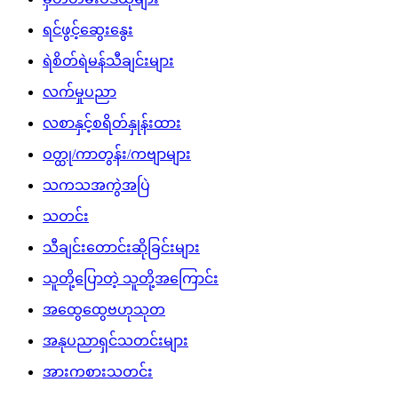
ရင်ဖွင့်ဆွေးနွေး
ရဲစိတ်ရဲမန်သီချင်းများ
လက်မှုပညာ
လစာနှင့်စရိတ်နှုန်းထား
ဝတ္ထု/ကာတွန်း/ကဗျာများ
သကသအကွဲအပြဲ
သတင်း
သီချင်းတောင်းဆိုခြင်းများ
သူတို့ပြောတဲ့ သူတို့အကြောင်း
အထွေထွေဗဟုသုတ
အနုပညာရှင်သတင်းများ
အားကစားသတင်း