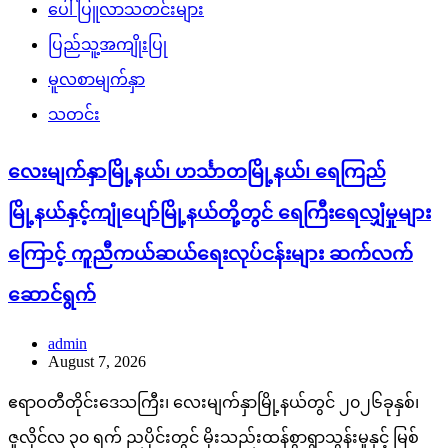
ပေါ်ပြူလာသတင်းများ
ပြည်သူ့အကျိုးပြု
မူလစာမျက်နှာ
သတင်း
လေးမျက်နှာမြို့နယ်၊ ဟင်္သာတမြို့နယ်၊ ရေကြည်
မြို့နယ်နှင့်ကျုံပျော်မြို့နယ်တို့တွင် ရေကြီးရေလျှံမှုများ
ကြောင့် ကူညီကယ်ဆယ်ရေးလုပ်ငန်းများ ဆက်လက်
ဆောင်ရွက်
admin
August 7, 2026
ဧရာဝတီတိုင်းဒေသကြီး၊ လေးမျက်နှာမြို့နယ်တွင် ၂၀၂၆ခုနှစ်၊
ဇူလိုင်လ ၃၀ ရက် ညပိုင်းတွင် မိုးသည်းထန်စွာရွာသွန်းမှုနှင့် မြစ်