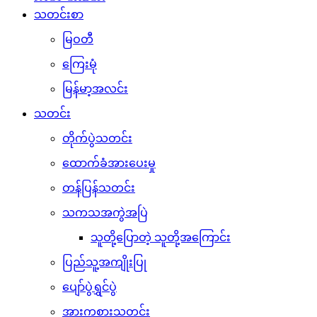
သတင်းစာ
မြဝတီ
ကြေးမုံ
မြန်မာ့အလင်း
သတင်း
တိုက်ပွဲသတင်း
ထောက်ခံအားပေးမှု
တန်ပြန်သတင်း
သကသအကွဲအပြဲ
သူတို့ပြောတဲ့ သူတို့အကြောင်း
ပြည်သူ့အကျိုးပြု
ပျော်ပွဲရွှင်ပွဲ
အားကစားသတင်း