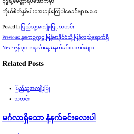
ဗုဒ္ဓရဲ့မေတ္တာရိပ်အောက်မှာ
ကိုယ်စိတ်နှစ်ပါးအေးချမ်းကြပါစေခင်ဗျာ🙏🙏🙏
Posted in
ပြည်သူ့အကျိုးပြု
,
သတင်း
Post
Previous:
နစကဥက္ကဋ္ဌ မြန်မာနိုင်ငံသို့ ပြန်လည်ရောက်ရှိ
navigation
Next:
ဇွန် ၃၀ တနင်္လာနေ့ မနက်ခင်းသတင်းများ
Related Posts
ပြည်သူ့အကျိုးပြု
သတင်း
မင်္ဂလာရှိသော နံနက်ခင်းလေးပါ