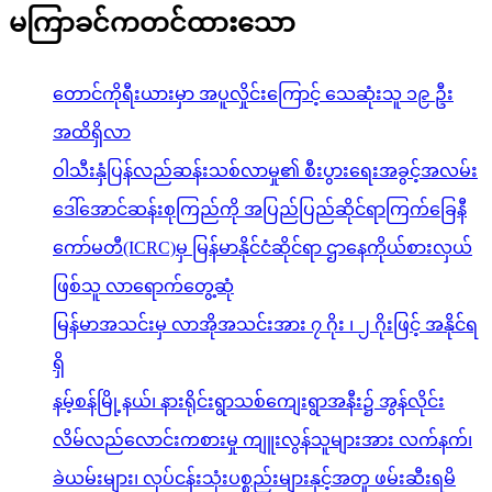
မကြာခင်ကတင်ထားသော
တောင်ကိုရီးယားမှာ အပူလှိုင်းကြောင့် သေဆုံးသူ ၁၉ ဦး
အထိရှိလာ
ဝါသီးနှံပြန်လည်ဆန်းသစ်လာမှု၏ စီးပွားရေးအခွင့်အလမ်း
ဒေါ်အောင်ဆန်းစုကြည်ကို အပြည်ပြည်ဆိုင်ရာကြက်ခြေနီ
ကော်မတီ(ICRC)မှ မြန်မာနိုင်ငံဆိုင်ရာ ဌာနေကိုယ်စားလှယ်
ဖြစ်သူ လာရောက်တွေ့ဆုံ
မြန်မာအသင်းမှ လာအိုအသင်းအား ၇ ဂိုး ၊ ၂ ဂိုးဖြင့် အနိုင်ရ
ရှိ
နမ့်စန်မြို့နယ်၊ နားရိုင်းရွာသစ်ကျေးရွာအနီး၌ အွန်လိုင်း
လိမ်လည်လောင်းကစားမှု ကျူးလွန်သူများအား လက်နက်၊
ခဲယမ်းများ၊ လုပ်ငန်းသုံးပစ္စည်းများနှင့်အတူ ဖမ်းဆီးရမိ