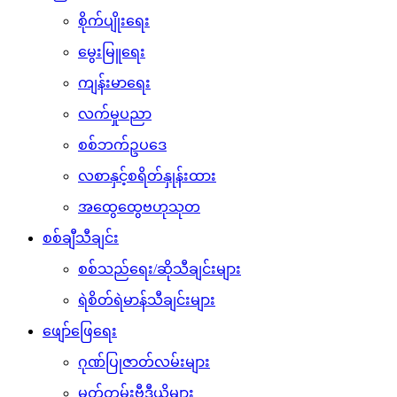
စိုက်ပျိုးရေး
မွေးမြူရေး
ကျန်းမာရေး
လက်မှုပညာ
စစ်ဘက်ဥပဒေ
လစာနှင့်စရိတ်နှုန်းထား
အထွေထွေဗဟုသုတ
စစ်ချီသီချင်း
စစ်သည်ရေး/ဆိုသီချင်းများ
ရဲစိတ်ရဲမာန်သီချင်းများ
ဖျော်ဖြေရေး
ဂုဏ်ပြုဇာတ်လမ်းများ
မှတ်တမ်းဗီဒီယိုများ