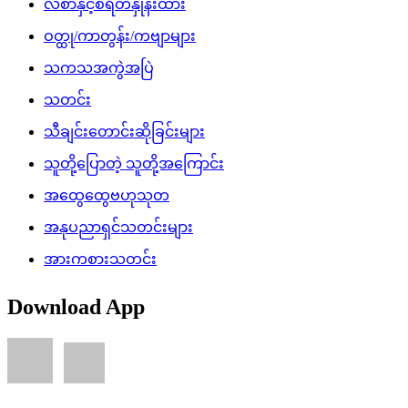
လစာနှင့်စရိတ်နှုန်းထား
ဝတ္ထု/ကာတွန်း/ကဗျာများ
သကသအကွဲအပြဲ
သတင်း
သီချင်းတောင်းဆိုခြင်းများ
သူတို့ပြောတဲ့ သူတို့အကြောင်း
အထွေထွေဗဟုသုတ
အနုပညာရှင်သတင်းများ
အားကစားသတင်း
Download App