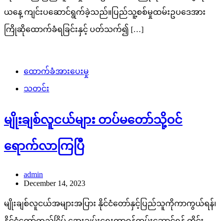
ယနေ့ ကျင်းပဆောင်ရွက်ခဲ့သည်။ပြည်သူ့စစ်မှုထမ်းဥပဒေအား
ကြိုဆိုထောက်ခံရခြင်းနှင့် ပတ်သက်၍ […]
ထောက်ခံအားပေးမှု
သတင်း
မျိုးချစ်လူငယ်များ တပ်မတော်သို့ဝင်
ရောက်လာကြပြီ
admin
December 14, 2023
မျိုးချစ်လူငယ်အများအပြား နိုင်ငံတော်နှင့်ပြည်သူကိုကာကွယ်ရန်၊
နိုင်ငံတော်တည်ငြိမ် အေးချမ်းရေးတာဝန်ထမ်းဆောင်ရန် တိုင်း