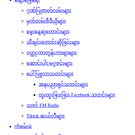
ဂုဏ်ပြုဇာတ်လမ်းများ
မှတ်တမ်းဗီဒီယိုများ
မွေးနေ့ဆုတောင်းများ
သီချင်းတောင်းဆိုခြင်းများ
ဝတ္ထု/ကာတွန်း/ကဗျာများ
ဆောင်းပါး/မဂ္ဂဇင်းများ
ပေါ်ပြူလာသတင်းများ
အနုပညာရှင်သတင်းများ
ထူးထူးခြားခြား Facebook သတင်းများ
သဇင် FM Radio
Tiktok ဆယ်လီများ
ကံစမ်းမဲ