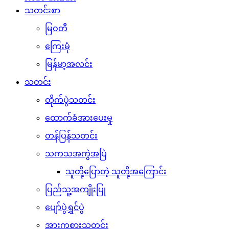
သတင်းစာ
မြဝတီ
ကြေးမုံ
မြန်မာ့အလင်း
သတင်း
တိုက်ပွဲသတင်း
ထောက်ခံအားပေးမှု
တန်ပြန်သတင်း
သကသအကွဲအပြဲ
သူတို့ပြောတဲ့ သူတို့အကြောင်း
ပြည်သူ့အကျိုးပြု
ပျော်ပွဲရွှင်ပွဲ
အားကစားသတင်း