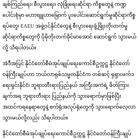
ချစ်ကြည်ရေး၊ စီးပွားရေး၊ လုံခြုံရေးဆိုင်ရာ ကိစ္စတွေနဲ့ ကဏ္ဍ
ပေါင်းစုံမှာ မဟာဗျူဟာမြောက် ပူးပေါင်းဆောင်ရွက်မှုဆိုင်ရာကိစ္စ
ရပ်တွေ၊ EAEU အဖွဲ့ဝင်နိုင်ငံတွေနဲ့ စီးပွားရေးဖွံ့ဖြိုးတိုးတက်မှု
ဆိုင်ရာကိစ္စတွေကို ပိုမိုတိုးတက်ခိုင်မာအောင် ဆောင်ရွက် သွားမယ်
လို့ သိရပါတယ်။
အဲဒီအပြင် နိုင်ငံတော်စီမံအုပ်ချုပ်ရေးကောင်စီဥက္ကဋ္ဌ နိုင်ငံတော်
ဝန်ကြီးချုပ်ဟာ ဘယ်လာရုစ်သမ္မတနိုင်ငံက တစ်ဆင့် ရုရှားဖက်ဒ
ရေးရှင်းနိုင်ငံ၊ ဘူရားတီးရားပြည်နယ် အကြီးအကဲရဲ့ ဖိတ်ကြား
ချက်အရ ဘူရားတီးရား ပြည်နယ်ကို သွားရောက်မှာဖြစ်ပြီး
အထင်ကရနေရာတွေနဲ့ စက်ရုံအလုပ်ရုံတွေကို သွားရောက်လေ့လာ
သွားမယ်လို့လည်း သိရပါတယ်။
နိုင်ငံတော်စီမံအုပ်ချုပ်ရေးကောင်စီဥက္ကဋ္ဌ နိုင်ငံတော်ဝန်ကြီးချုပ်