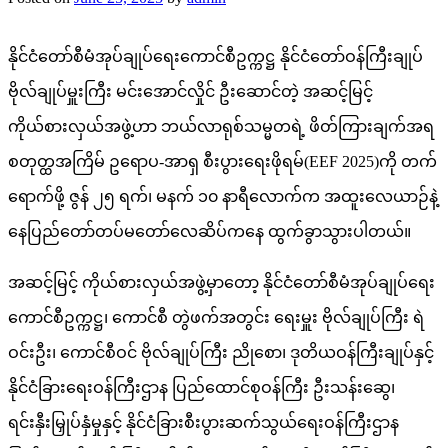
နိုင်ငံတော်စီမံအုပ်ချုပ်ရေးကောင်စီဥက္ကဋ္ဌ နိုင်ငံတော်ဝန်ကြီးချုပ်
ဗိုလ်ချုပ်မှူးကြီး မင်းအောင်လှိုင် ဦးဆောင်တဲ့ အဆင့်မြင့်
ကိုယ်စားလှယ်အဖွဲ့ဟာ ဘယ်လာရုစ်သမ္မတရဲ့ ဖိတ်ကြားချက်အရ
စတုတ္ထအကြိမ် ဥရောပ-အာရှ စီးပွားရေးဖိုရမ်(EEF 2025)ကို တက်
ရောက်ဖို့ ဇွန် ၂၅ ရက်၊ မနက် ၁၀ နာရီလောက်က အထူးလေယာဉ်နဲ့
နေပြည်တော်တပ်မတော်လေဆိပ်ကနေ ထွက်ခွာသွားပါတယ်။
အဆင့်မြင့် ကိုယ်စားလှယ်အဖွဲ့မှာတော့ နိုင်ငံတော်စီမံအုပ်ချုပ်ရေး
ကောင်စီဥက္ကဋ္ဌ၊ ကောင်စီ တွဲဖက်အတွင်း ရေးမှူး ဗိုလ်ချုပ်ကြီး ရဲ
ဝင်းဦး၊ ကောင်စီဝင် ဗိုလ်ချုပ်ကြီး ညိုစော၊ ဒုတိယဝန်ကြီးချုပ်နှင့်
နိုင်ငံခြားရေးဝန်ကြီးဌာန ပြည်ထောင်စုဝန်ကြီး ဦးသန်းဆွေ၊
ရင်းနှီးမြှုပ်နှံမှုနှင့် နိုင်ငံခြားစီးပွားဆက်သွယ်ရေးဝန်ကြီးဌာန