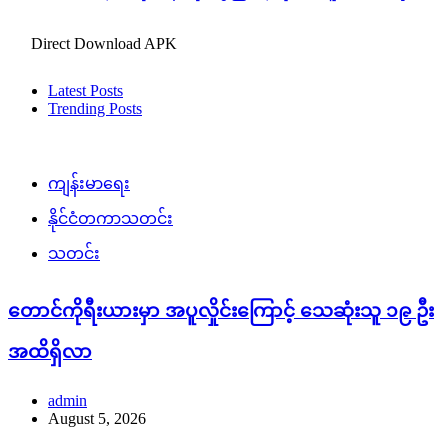
Direct Download APK
Latest Posts
Trending Posts
ကျန်းမာရေး
နိုင်ငံတကာသတင်း
သတင်း
တောင်ကိုရီးယားမှာ အပူလှိုင်းကြောင့် သေဆုံးသူ ၁၉ ဦး
အထိရှိလာ
admin
August 5, 2026