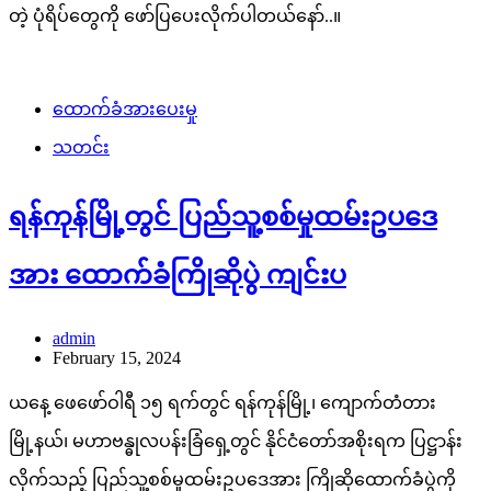
တဲ့ ပုံရိပ်တွေကို ဖော်ပြပေးလိုက်ပါတယ်နော်..။
ထောက်ခံအားပေးမှု
သတင်း
ရန်ကုန်မြို့တွင် ပြည်သူ့စစ်မှုထမ်းဥပဒေ
အား ထောက်ခံကြိုဆိုပွဲ ကျင်းပ
admin
February 15, 2024
ယနေ့ ဖေဖော်ဝါရီ ၁၅ ရက်တွင် ရန်ကုန်မြို့၊ ကျောက်တံတား
မြို့နယ်၊ မဟာဗန္ဓုလပန်းခြံရှေ့တွင် နိုင်ငံတော်အစိုးရက ပြဋ္ဌာန်း
လိုက်သည့် ပြည်သူ့စစ်မှုထမ်းဥပဒေအား ကြိုဆိုထောက်ခံပွဲကို