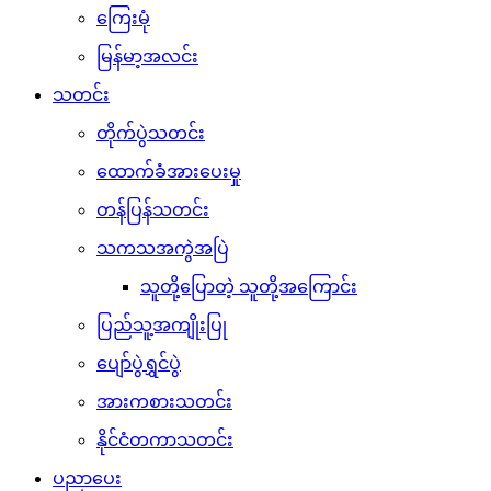
ကြေးမုံ
မြန်မာ့အလင်း
သတင်း
တိုက်ပွဲသတင်း
ထောက်ခံအားပေးမှု
တန်ပြန်သတင်း
သကသအကွဲအပြဲ
သူတို့ပြောတဲ့ သူတို့အကြောင်း
ပြည်သူ့အကျိုးပြု
ပျော်ပွဲရွှင်ပွဲ
အားကစားသတင်း
နိုင်ငံတကာသတင်း
ပညာပေး