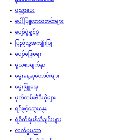
ပညာပေး
ပေါ်ပြူလာသတင်းများ
ပျော်ပွဲရွှင်ပွဲ
ပြည်သူ့အကျိုးပြု
ဖျော်ဖြေရေး
မူလစာမျက်နှာ
မွေးနေ့ဆုတောင်းများ
မွေးမြူရေး
မှတ်တမ်းဗီဒီယိုများ
ရင်ဖွင့်ဆွေးနွေး
ရဲစိတ်ရဲမန်သီချင်းများ
လက်မှုပညာ