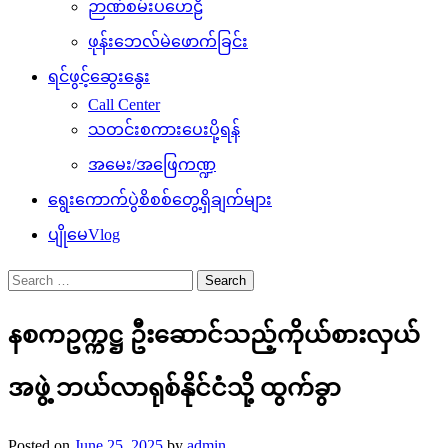
ဉာဏ်စမ်းပဟေဠိ
ဖုန်းဘေလ်မဲဖောက်ခြင်း
ရင်ဖွင့်ဆွေးနွေး
Call Center
သတင်းစကားပေးပို့ရန်
အမေး/အဖြေကဏ္ဍ
ရွေးကောက်ပွဲစိစစ်တွေ့ရှိချက်များ
ပျိုမေVlog
Search
for:
နစကဥက္ကဋ္ဌ ဦးဆောင်သည့်ကိုယ်စားလှယ်
အဖွဲ့ ဘယ်လာရုစ်နိုင်ငံသို့ ထွက်ခွာ
Posted on
June 25, 2025
by
admin