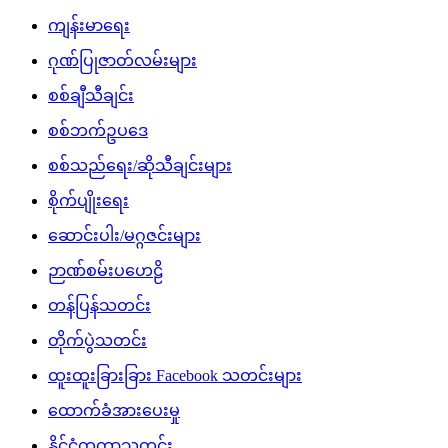
ကျန်းမာရေး
ဂုဏ်ပြုဇာတ်လမ်းများ
စစ်ချီသီချင်း
စစ်ဘက်ဥပဒေ
စစ်သည်ရေး/ဆိုသီချင်းများ
စိုက်ပျိုးရေး
ဆောင်းပါး/မဂ္ဂဇင်းများ
ဉာဏ်စမ်းပဟေဠိ
တန်ပြန်သတင်း
တိုက်ပွဲသတင်း
ထူးထူးခြားခြား Facebook သတင်းများ
ထောက်ခံအားပေးမှု
နိုင်ငံတကာသတင်း