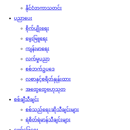
နိုင်ငံတကာသတင်း
ပညာပေး
စိုက်ပျိုးရေး
မွေးမြူရေး
ကျန်းမာရေး
လက်မှုပညာ
စစ်ဘက်ဥပဒေ
လစာနှင့်စရိတ်နှုန်းထား
အထွေထွေဗဟုသုတ
စစ်ချီသီချင်း
စစ်သည်ရေး/ဆိုသီချင်းများ
ရဲစိတ်ရဲမာန်သီချင်းများ
ဖျော်ဖြေရေး