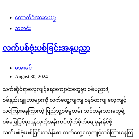
ထောက်ခံအားပေးမှု
သတင်း
လက်ပစ်ဗုံးပစ်ခြင်းအနုပညာ
အေးခင်
August 30, 2024
သက်ဆိုင်ရာလေ့ကျင့်ရေးကျောင်းတွေမှာ စစ်ပညာနဲ့
စစ်နည်းဗျူဟာများကို လက်တွေ့ကျကျ စနစ်တကျ လေ့ကျင့်
သင်ကြားနေကြားတဲ့ ပြည်သူ့စစ်မှုထမ်း သင်တန်းသားတွေရဲ့
စစ်မြေပြင်မှာရန်သူကိုအနီးကပ်တိုက်ခိုက်ချေမှုန်းနိုင်ဖို့
လက်ပစ်ဗုံးပစ်ခြင်းသင်္ခန်းစာ လက်တွေ့လေ့ကျင့်သင်ကြားနေကြ