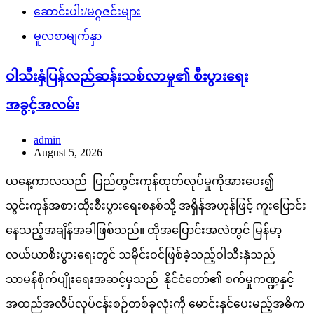
ဆောင်းပါး/မဂ္ဂဇင်းများ
မူလစာမျက်နှာ
ဝါသီးနှံပြန်လည်ဆန်းသစ်လာမှု၏ စီးပွားရေး
အခွင့်အလမ်း
admin
August 5, 2026
ယနေ့ကာလသည် ပြည်တွင်းကုန်ထုတ်လုပ်မှုကိုအားပေး၍
သွင်းကုန်အစားထိုးစီးပွားရေးစနစ်သို့ အရှိန်အဟုန်ဖြင့် ကူးပြောင်း
နေသည့်အချိန်အခါဖြစ်သည်။ ထိုအပြောင်းအလဲတွင် မြန်မာ့
လယ်ယာစီးပွားရေးတွင် သမိုင်းဝင်ဖြစ်ခဲ့သည့်ဝါသီးနှံသည်
သာမန်စိုက်ပျိုးရေးအဆင့်မှသည် နိုင်ငံတော်၏ စက်မှုကဏ္ဍနှင့်
အထည်အလိပ်လုပ်ငန်းစဉ်တစ်ခုလုံးကို မောင်းနှင်ပေးမည့်အဓိက