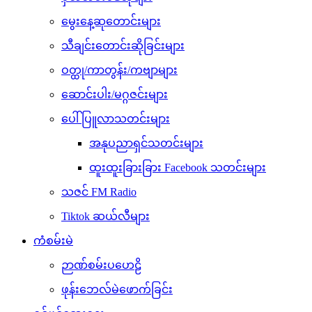
မွေးနေ့ဆုတောင်းများ
သီချင်းတောင်းဆိုခြင်းများ
ဝတ္ထု/ကာတွန်း/ကဗျာများ
ဆောင်းပါး/မဂ္ဂဇင်းများ
ပေါ်ပြူလာသတင်းများ
အနုပညာရှင်သတင်းများ
ထူးထူးခြားခြား Facebook သတင်းများ
သဇင် FM Radio
Tiktok ဆယ်လီများ
ကံစမ်းမဲ
ဉာဏ်စမ်းပဟေဠိ
ဖုန်းဘေလ်မဲဖောက်ခြင်း