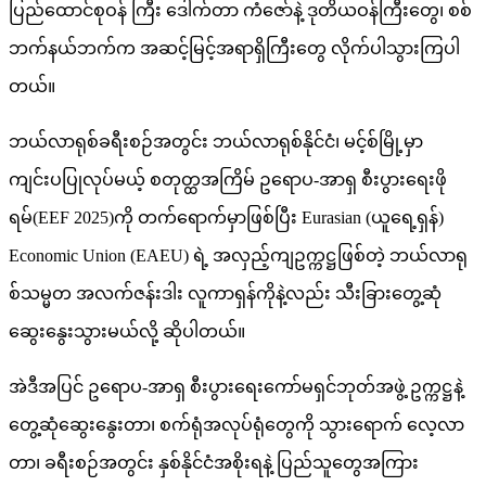
ပြည်ထောင်စုဝန် ကြီး ဒေါက်တာ ကံဇော်နဲ့ ဒုတိယဝန်ကြီးတွေ၊ စစ်
ဘက်နယ်ဘက်က အဆင့်မြင့်အရာရှိကြီးတွေ လိုက်ပါသွားကြပါ
တယ်။
ဘယ်လာရုစ်ခရီးစဉ်အတွင်း ဘယ်လာရုစ်နိုင်ငံ၊ မင့်စ်မြို့မှာ
ကျင်းပပြုလုပ်မယ့် စတုတ္ထအကြိမ် ဥရောပ-အာရှ စီးပွားရေးဖို
ရမ်(EEF 2025)ကို တက်ရောက်မှာဖြစ်ပြီး Eurasian (ယူရေ့ရှန်)
Economic Union (EAEU) ရဲ့ အလှည့်ကျဥက္ကဋ္ဌဖြစ်တဲ့ ဘယ်လာရု
စ်သမ္မတ အလက်ဇန်းဒါး လူကာရှန်ကိုနဲ့လည်း သီးခြားတွေ့ဆုံ
ဆွေးနွေးသွားမယ်လို့ ဆိုပါတယ်။
အဲဒီအပြင် ဥရောပ-အာရှ စီးပွားရေးကော်မရှင်ဘုတ်အဖွဲ့ ဥက္ကဋ္ဌနဲ့
တွေ့ဆုံဆွေးနွေးတာ၊ စက်ရုံအလုပ်ရုံတွေကို သွားရောက် လေ့လာ
တာ၊ ခရီးစဉ်အတွင်း နှစ်နိုင်ငံအစိုးရနဲ့ ပြည်သူတွေအကြား