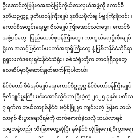
ဦးဆောင်တဲ့မြန်မာအဆင့်မြင့်ကိုယ်စားလှယ်အဖွဲ့ကို ကောင်စီ
ဒုတိယဥက္ကဋ္ဌ ဒုတိယဝန်ကြီးချုပ် ဒုတိယဗိုလ်ချုပ်မှူးကြီးစိုးဝင်း ၊
ကောင်စီအတွင်းရေးမှူး ဗိုလ်ချုပ်ကြီးအောင်လင်းဒွေး ၊ ကောင်စီ
အဖွဲ့ဝင်တွေ ၊ ပြည်ထောင်စုဝန်ကြီးတွေ ၊ ကာကွယ်ရေးဦးစီးချုပ်
ရုံးက အဆင့်မြင့်တပ်မတော်အရာရှိကြီးတွေ နဲ့ မြန်မာနိုင်ငံဆိုင်ရာ
ရုရှားဖက်ဒရေးရှင်းနိုင်ငံသံရုံး ၊ စစ်သံရုံးတို့က တာဝန်ရှိသူတွေ
လေဆိပ်မှာပို့ဆောင်နှုတ်ဆက်ကြပါတယ်။
နိုင်ငံတော် စီမံအုပ်ချုပ်ရေးကောင်စီဥက္ကဋ္ဌ နိုင်ငံတော်ဝန်ကြီးချုပ်
ဗိုလ်ချုပ်မှူးကြီး မင်းအောင်လှိုင်ဟာ ပြီးခဲ့တဲ့ ၂၀၂၅ ခုနှစ်၊ မတ်လ
၇ ရက်က ဘယ်လာရုစ်နိုင်ငံ၊ မင့်စ်မြို့မှာ ကျင်းပတဲ့ မြန်မာ-ဘယ်
လာရုစ် စီးပွားရေးဖိုရမ်ကို တက်ရောက်ခဲ့သလို ဘယ်လာရုစ်
သမ္မတနဲ့လည်း သီးခြားတွေ့ဆုံပြီး နှစ်နိုင်ငံ လုံခြုံရေးနဲ့ စီးပွားရေး