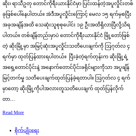
ဆိုး၊ ရာသီဥတု တောင်ကိုရီးယားနိုင်ငံမှာ ပြင်းထန်တဲ့အပူလှိုင်းတစ်
ခုဖြစ်ပေါ်နေပါတယ်။ အဲဒီအပူလှိုင်းကြောင့် မေလ ၁၅ ရက်မှစပြီး
အခုအချိန်အထိ သေဆုံးသူစုစုပေါင်း ၁၉ ဦးအထိရှိလာပြီလို့သိရ
ပါတယ်။ တစ်ချိန်တည်းမှာပဲ တောင်ကိုရီးယားနိုင်ငံ မြို့တော်ဖြစ်
တဲ့ ဆိုးမြို့မှာ အမြင့်ဆုံးအပူလှိုင်းသတိပေးချက်ကို ဩဂုတ်လ ၄
ရက်မှာ ထုတ်ပြန်ထားရပါတယ်။ ပြီးခဲ့တဲ့ရက်တုန်းက ဆိုးမြို့ရဲ့
အရှေ့တောင်ပိုင်းနဲ့ အနောက်တောင်ပိုင်းခရိုင်များကိုသာ အပူချိန်
မြင့်တက်မှု သတိပေးချက်ထုတ်ပြန်ခဲ့ရတာပါ။ ဩဂုတ်လ ၄ ရက်
မှာတော့ ဆိုးမြို့ကိုပါအလားတူသတိပေးချက် ထုတ်ပြန်လိုက်
တာ…
Read More
စိုက်ပျိုးရေး