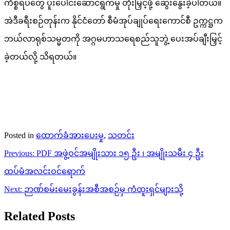
ကိစ္စရပ်တွေ ပူးပေါင်းဆောင်ရွက်မှု တိုးမြှင့်ဖို့ ဆွေးနွေးခဲ့ပါတယ်။
အဲဒီခရီးစဉ်တုန်းက နိုင်ငံတော် စီမံအုပ်ချုပ်ရေးကောင်စီ ဥက္ကဋ္ဌက
ဘယ်လာရုစ်သမ္မတကို အဂ္ဂမဟာသရေစည်သူဘွဲ့ ပေးအပ်ချီးမြှင့်
ခဲ့တယ်လို့ သိရတယ်။
Posted in
ထောက်ခံအားပေးမှု
,
သတင်း
Post
Previous:
PDF အဖွဲ့ဝင်အမျိုးသား ၁၅ ဦး ၊ အမျိုးသမီး ၄ ဦး
navigation
ထပ်မံအလင်းဝင်ရောက်
Next:
ဉာဏ်စမ်းမေးခွန်းအစီအစဉ်မှ ကံထူးရှင်များသို့
Related Posts