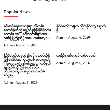
Admin
August 6, 2026
Popular News
စစ်ဆင်ရေးတာဝန်များကိုထမ်း
နိုင်ငံတော်သမ္မတ ထိုင်းနိုင်ငံသို့ ရောက်
ဆောင်ခဲ့သည့် ရှေ့တန်းပြန်နိုင်ငံ့သား
ရှိ
ကောင်း တပ်မတော်သားများအား
Admin
August 6, 2026
ဂုဏ်ပြုကြိုဆိုပွဲအခမ်းအနားကျင်းပ
Admin
August 6, 2026
နိုင်ငံတော်သမ္မတ ဦးမင်းအောင်လှိုင်
တုနှိုင်းဂုဏ်ကျော် တပ်မတော်
မြန်မာနိုင်ငံကက်သလစ် ဆရာတော်
Admin
August 6, 2026
ကြီးများအဖွဲ့ချုပ်၏ဥက္ကဋ္ဌ ကာဒီနယ်
ချားလ်စ်ဘို ဦးဆောင်သော
ကိုယ်စားလှယ်အဖွဲ့အား လက်ခံ
တွေ့ဆုံ
Admin
August 6, 2026