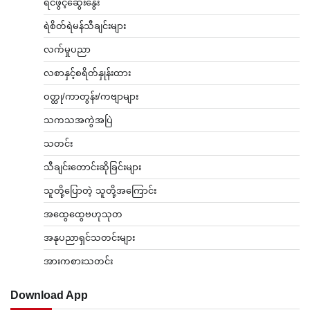
ရင်ဖွင့်ဆွေးနွေး
ရဲစိတ်ရဲမန်သီချင်းများ
လက်မှုပညာ
လစာနှင့်စရိတ်နှုန်းထား
ဝတ္ထု/ကာတွန်း/ကဗျာများ
သကသအကွဲအပြဲ
သတင်း
သီချင်းတောင်းဆိုခြင်းများ
သူတို့ပြောတဲ့ သူတို့အကြောင်း
အထွေထွေဗဟုသုတ
အနုပညာရှင်သတင်းများ
အားကစားသတင်း
Download App