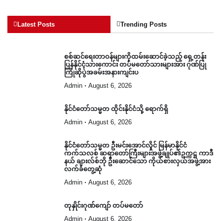
Latest Posts
Trending Posts
စစ်ဆင်ရေးတာဝန်များကိုထမ်းဆောင်ခဲ့သည့် ရှေ့တန်း
ပြန်နိုင်ငံ့သားကောင်း တပ်မတော်သားများအား ဂုဏ်ပြု
ကြိုဆိုပွဲအခမ်းအနားကျင်းပ
Admin
August 6, 2026
နိုင်ငံတော်သမ္မတ ထိုင်းနိုင်ငံသို့ ရောက်ရှိ
Admin
August 6, 2026
နိုင်ငံတော်သမ္မတ ဦးမင်းအောင်လှိုင် မြန်မာနိုင်ငံ
ကက်သလစ် ဆရာတော်ကြီးများအဖွဲ့ချုပ်၏ဥက္ကဋ္ဌ ကာဒီ
နယ် ချားလ်စ်ဘို ဦးဆောင်သော ကိုယ်စားလှယ်အဖွဲ့အား
လက်ခံတွေ့ဆုံ
Admin
August 6, 2026
တုနှိုင်းဂုဏ်ကျော် တပ်မတော်
Admin
August 6, 2026