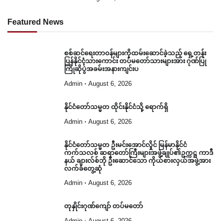
Featured News
စစ်ဆင်ရေးတာဝန်များကိုထမ်းဆောင်ခဲ့သည့် ရှေ့တန်း
ပြန်နိုင်ငံ့သားကောင်း တပ်မတော်သားများအား ဂုဏ်ပြု
ကြိုဆိုပွဲအခမ်းအနားကျင်းပ
Admin
August 6, 2026
နိုင်ငံတော်သမ္မတ ထိုင်းနိုင်ငံသို့ ရောက်ရှိ
Admin
August 6, 2026
နိုင်ငံတော်သမ္မတ ဦးမင်းအောင်လှိုင် မြန်မာနိုင်ငံ
ကက်သလစ် ဆရာတော်ကြီးများအဖွဲ့ချုပ်၏ဥက္ကဋ္ဌ ကာဒီ
နယ် ချားလ်စ်ဘို ဦးဆောင်သော ကိုယ်စားလှယ်အဖွဲ့အား
လက်ခံတွေ့ဆုံ
Admin
August 6, 2026
တုနှိုင်းဂုဏ်ကျော် တပ်မတော်