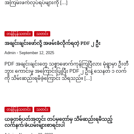
အကြမ်းဖက်လုပ်ရပ်များကို […]
တန်ပြန်သတင်း
သတင်း
အချင်းချင်းဖော်လို့ အဖမ်းခံလိုက်ရတဲ့ PDF ၂ ဦး
Admin
September 12, 2025
PDF အချင်းချင်းတွေ သစ္စာဖောက်ကုန်ကြပြီလား မုံရွာမှာ ဦးတီ
ဘွား ကောင်းမှု အကြောင်းပြုပြီး PDF ၂ ဦးနဲ့ သေနတ် ၁ လက်
ကို သိမ်းဆည်းရမိခဲ့ကြောင်း သိရသည်။ […]
တန်ပြန်သတင်း
သတင်း
ယခုတစ်ပတ်အတွင်း တပ်မတော်မှ သိမ်ဆည်းရမိသည့်
လက်နက်/ခဲယမ်းများစာရင်းပါ