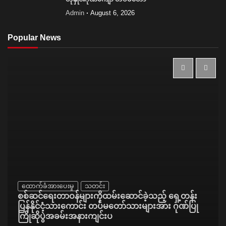
Admin
August 6, 2026
Popular News
ထောက်ခံအားပေးမှု
သတင်း
စစ်ဆင်ရေးတာဝန်များကိုထမ်းဆောင်ခဲ့သည့် ရှေ့တန်း
ပြန်နိုင်ငံ့သားကောင်း တပ်မတော်သားများအား ဂုဏ်ပြု
ကြိုဆိုပွဲအခမ်းအနားကျင်းပ