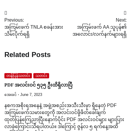
Post
Previous:
Next:
navigation
အကြမ်းဖက် TNLA စခန်းအား
အကြမ်းဖက် AA သူပုန်၏
သိမ်းပိုက်ရရှိ
အလောင်း/လက်နက်များရရှိ
Related Posts
တန်ပြန်သတင်း
သတင်း
PDF အလင်းဝင် ၅၃၅ ဦးထိရှိလာပြီ
အေးခင်
June 7, 2023
နစကအစိုးရအနေနဲ့ အဖွဲ့အစည်းအသီးသီးမှာ ရှိနေတဲ့ PDF
အကြမ်းဖက်သမားတွေကို အလင်းဝင်ဖို့ဖိတ်ခေါ်ချက်
ထုတ်ပြန်ကြေညာပြီးနောက်ပိုင်း PDF အလင်းဝင်များ များပြား
လာခဲ့ကြောင်းသိရပါတယ်။ ဒါကြောင့် ဇွန်လ ၅ ရက်နေ့အထိ