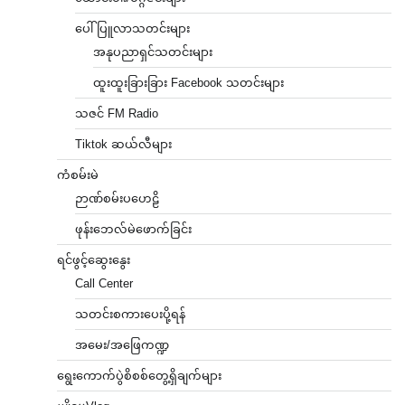
ပေါ်ပြူလာသတင်းများ
အနုပညာရှင်သတင်းများ
ထူးထူးခြားခြား Facebook သတင်းများ
သဇင် FM Radio
Tiktok ဆယ်လီများ
ကံစမ်းမဲ
ဉာဏ်စမ်းပဟေဠိ
ဖုန်းဘေလ်မဲဖောက်ခြင်း
ရင်ဖွင့်ဆွေးနွေး
Call Center
သတင်းစကားပေးပို့ရန်
အမေး/အဖြေကဏ္ဍ
ရွေးကောက်ပွဲစိစစ်တွေ့ရှိချက်များ