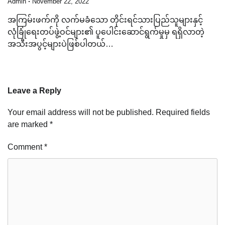
Admin
November 22, 2022
အကြမ်းဖက်ကို လက်မခံသော တိုင်းရင်သားပြည်သူများနှင့်
လုံခြုံရေးတပ်ဖွဲ့ဝင်များ၏ ပူပေါင်းဆောင်ရွက်မှုမှ ရရှိလာတဲ့
အသီးအပွင့်များပဲဖြစ်ပါတယ်…
Leave a Reply
Your email address will not be published.
Required fields
are marked
*
Comment
*