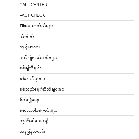
CALL CENTER
FACT CHECK
Tiktok ဆယ်လီများ
ကံစမ်းမဲ
ကျန်းမာရေး
ဂုဏ်ပြုဇာတ်လမ်းများ
စစ်ချီသီချင်း
စစ်ဘက်ဥပဒေ
စစ်သည်ရေး/ဆိုသီချင်းများ
စိုက်ပျိုးရေး
ဆောင်းပါး/မဂ္ဂဇင်းများ
ဉာဏ်စမ်းပဟေဠိ
တန်ပြန်သတင်း