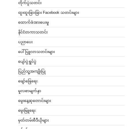
တိုက်ပွဲသတင်း
ထူးထူးခြားခြား Facebook သတင်းများ
ထောက်ခံအားပေးမှု
နိုင်ငံတကာသတင်း
ပညာပေး
ပေါ်ပြူလာသတင်းများ
ပျော်ပွဲရွှင်ပွဲ
ပြည်သူ့အကျိုးပြု
ဖျော်ဖြေရေး
မူလစာမျက်နှာ
မွေးနေ့ဆုတောင်းများ
မွေးမြူရေး
မှတ်တမ်းဗီဒီယိုများ