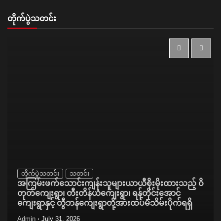
တိုက်ပွဲသတင်း
တိုက်ပွဲသတင်း
သတင်း
အကြမ်းဖက်သောင်းကျန်းသူများယာယီစိုးမိုးထားသည့် ဝိ
တုတ်ကျေးရွာ၊ တီးတိန်ယံကျေးရွာ၊ ရန်တိုင်းအောင်
ကျေးရွာနှင့် တွီဘန်ကျေးရွာတို့အားထပ်မံသိမ်းပိုက်ရရှိ
Admin
July 31, 2026