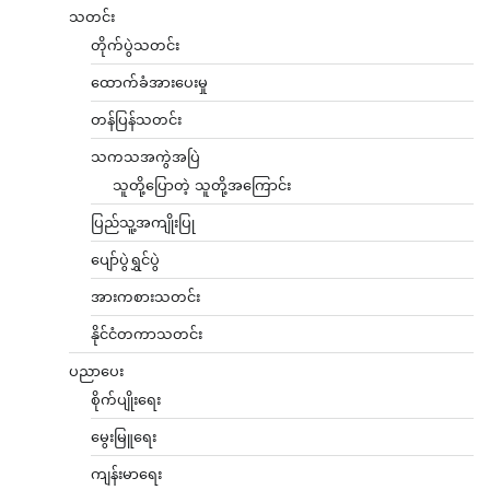
သတင်း
တိုက်ပွဲသတင်း
ထောက်ခံအားပေးမှု
တန်ပြန်သတင်း
သကသအကွဲအပြဲ
သူတို့ပြောတဲ့ သူတို့အကြောင်း
ပြည်သူ့အကျိုးပြု
ပျော်ပွဲရွှင်ပွဲ
အားကစားသတင်း
နိုင်ငံတကာသတင်း
ပညာပေး
စိုက်ပျိုးရေး
မွေးမြူရေး
ကျန်းမာရေး