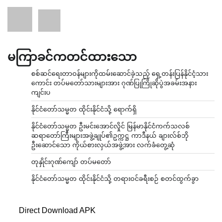
မကြာခင်ကတင်ထားသော
စစ်ဆင်ရေးတာဝန်များကိုထမ်းဆောင်ခဲ့သည့် ရှေ့တန်းပြန်နိုင်ငံ့သား
ကောင်း တပ်မတော်သားများအား ဂုဏ်ပြုကြိုဆိုပွဲအခမ်းအနား
ကျင်းပ
နိုင်ငံတော်သမ္မတ ထိုင်းနိုင်ငံသို့ ရောက်ရှိ
နိုင်ငံတော်သမ္မတ ဦးမင်းအောင်လှိုင် မြန်မာနိုင်ငံကက်သလစ်
ဆရာတော်ကြီးများအဖွဲ့ချုပ်၏ဥက္ကဋ္ဌ ကာဒီနယ် ချားလ်စ်ဘို
ဦးဆောင်သော ကိုယ်စားလှယ်အဖွဲ့အား လက်ခံတွေ့ဆုံ
တုနှိုင်းဂုဏ်ကျော် တပ်မတော်
နိုင်ငံတော်သမ္မတ ထိုင်းနိုင်ငံသို့ တရားဝင်ခရီးစဉ် စတင်ထွက်ခွာ
Direct Download APK