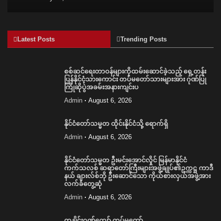
Latest Posts
Trending Posts
စစ်ဆင်ရေးတာဝန်များကိုထမ်းဆောင်ခဲ့သည့် ရှေ့တန်း
ပြန်နိုင်ငံ့သားကောင်း တပ်မတော်သားများအား ဂုဏ်ပြု
ကြိုဆိုပွဲအခမ်းအနားကျင်းပ
Admin
August 6, 2026
နိုင်ငံတော်သမ္မတ ထိုင်းနိုင်ငံသို့ ရောက်ရှိ
Admin
August 6, 2026
နိုင်ငံတော်သမ္မတ ဦးမင်းအောင်လှိုင် မြန်မာနိုင်ငံ
ကက်သလစ် ဆရာတော်ကြီးများအဖွဲ့ချုပ်၏ဥက္ကဋ္ဌ ကာဒီ
နယ် ချားလ်စ်ဘို ဦးဆောင်သော ကိုယ်စားလှယ်အဖွဲ့အား
လက်ခံတွေ့ဆုံ
Admin
August 6, 2026
တုနှိုင်းဂုဏ်ကျော် တပ်မတော်