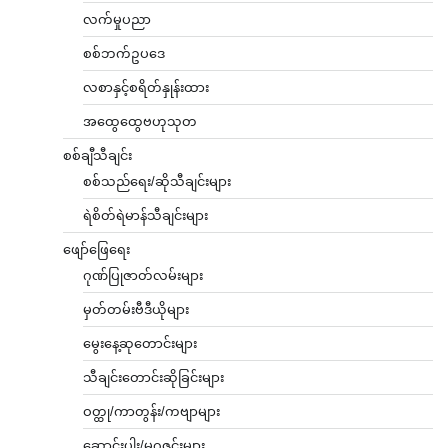
လက်မှုပညာ
စစ်ဘက်ဥပဒေ
လစာနှင့်စရိတ်နှုန်းထား
အထွေထွေဗဟုသုတ
စစ်ချီသီချင်း
စစ်သည်ရေး/ဆိုသီချင်းများ
ရဲစိတ်ရဲမာန်သီချင်းများ
ဖျော်ဖြေရေး
ဂုဏ်ပြုဇာတ်လမ်းများ
မှတ်တမ်းဗီဒီယိုများ
မွေးနေ့ဆုတောင်းများ
သီချင်းတောင်းဆိုခြင်းများ
ဝတ္ထု/ကာတွန်း/ကဗျာများ
ဆောင်းပါး/မဂ္ဂဇင်းများ