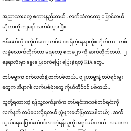
အညာသားတွေ စကားနည်းတယ်.. လက်သံကတော့ ပြောင်တယ်
ဆိုတာကို ကျနော် လက်ခံသွားပြီ။
ဗန်းမော်ကို စတိုက်တော့ တပ်မ ၈၈ ရှိတဲ့နေရာကိုစတိုက်တာ.. တစ်
လခွဲလောက်တိုက်တာ မရတော့ စကခ၂၁ ကို ဆက်တိုက်တယ်.. ၂
နေရာလုံးမှာ ခွေးပြေးဝက်ပြေး ပြေးခဲ့ရတဲ့ KIA တွေ..
တပ်မမှူးက စက်လတ်နဲ့ တက်ပစ်တယ်.. ဗျူဟာမှူးနဲ့ တပ်ရင်းမှူး
တွေက အီနာဂါ၊ လက်ပစ်ဗုံးတွေ ကိုယ်တိုင်ဝင် ပစ်တယ်..
သူတို့ရထားတဲ့ ရန်သူ့လက်နက်က တပ်ရင်းအသစ်တစ်ရင်းကို
လက်နက် တပ်ပေးလို့ရတယ် (ပုံများဖော်ပြထားပါတယ်).. ဆက်
သွယ်ရေးမြောင်းထဲဝင်လာတဲ့ရန်သူကို အရှင်ဖမ်းတယ်.. အဝေးက