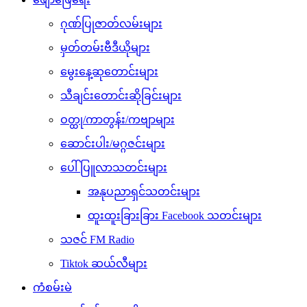
ဂုဏ်ပြုဇာတ်လမ်းများ
မှတ်တမ်းဗီဒီယိုများ
မွေးနေ့ဆုတောင်းများ
သီချင်းတောင်းဆိုခြင်းများ
ဝတ္ထု/ကာတွန်း/ကဗျာများ
ဆောင်းပါး/မဂ္ဂဇင်းများ
ပေါ်ပြူလာသတင်းများ
အနုပညာရှင်သတင်းများ
ထူးထူးခြားခြား Facebook သတင်းများ
သဇင် FM Radio
Tiktok ဆယ်လီများ
ကံစမ်းမဲ