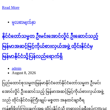
Read More
မူလစာမျက်နှာ
နိုင်ငံတော်သမ္မတ ဦးမင်းအောင်လှိုင် ဦးဆောင်သည့်
မြန်မာအဆင့်မြင့်ကိုယ်စားလှယ်အဖွဲ့ ထိုင်းနိုင်ငံမှ
မြန်မာနိုင်ငံသို့ပြန်လည်ရောက်ရှိ
admin
August 8, 2026
ပြည်ထောင်စုသမ္မတမြန်မာနိုင်ငံတော်နိုင်ငံတော်သမ္မတ ဦးမင်း
အောင်လှိုင် ဦးဆောင်သည့် မြန်မာအဆင့်မြင့်ကိုယ်စားလှယ်အဖွဲ့
သည် ထိုင်းနိုင်ငံဝန်ကြီးချုပ် မစ္စတာ အနုထင်ချာဝီရ
ကွန်၏ဖိတ်ကြားချက်အရ ထိုင်းနိုင်ငံသို့ တရားဝင်ခရီးစဉ်(Official