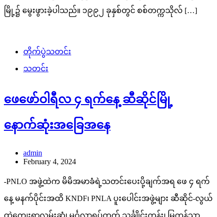
မြို့၌ မွေးဖွားခဲ့ပါသည်။ ၁၉၉၂ ခုနှစ်တွင် စစ်တက္ကသိုလ် […]
တိုက်ပွဲသတင်း
သတင်း
ဖေဖော်ဝါရီလ ၄ ရက်နေ့ ဆီဆိုင်မြို့
နောက်ဆုံးအခြေအနေ
admin
February 4, 2024
-PNLO အဖွဲ့ထဲက မိမိအမာခံရဲ့သတင်းပေးပို့ချက်အရ ဖေ ၄ ရက်
နေ့ မနက်ပိုင်းအထိ KNDF၊ PNLA ပူးပေါင်းအဖွဲ့များ ဆီဆိုင်-လွယ်
ထွဲကျေးရွာလမ်းဆုံ၊ မင်္ဂလာရပ်ကွက် သင်္ချိုင်းကုန်း၊ မြကန်သာ