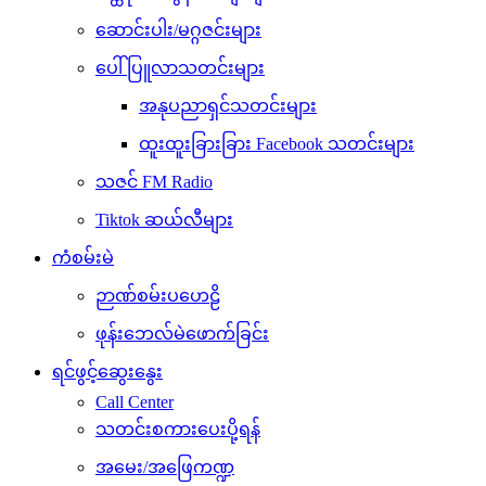
ဆောင်းပါး/မဂ္ဂဇင်းများ
ပေါ်ပြူလာသတင်းများ
အနုပညာရှင်သတင်းများ
ထူးထူးခြားခြား Facebook သတင်းများ
သဇင် FM Radio
Tiktok ဆယ်လီများ
ကံစမ်းမဲ
ဉာဏ်စမ်းပဟေဠိ
ဖုန်းဘေလ်မဲဖောက်ခြင်း
ရင်ဖွင့်ဆွေးနွေး
Call Center
သတင်းစကားပေးပို့ရန်
အမေး/အဖြေကဏ္ဍ