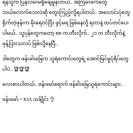
ရန်သူက ပြန်လမ်းမရှိချေမှုန်းတယ်.. အကြမ်းဖက်တွေ
ဘယ်လောက်သေလဲဆို တွေးကြည့်လို့ရပါတယ်.. အလောင်းပုံတွေ
ရိုက်တဲ့ဖုန်းက မိုးရေဝင်ပြီး ဖွင့်မရ ဖြစ်နေလို့ ရတာနဲ့ ထပ်တင်ပေး
ပါမယ်.. သူပုန်တွေကတော့ ၈၈ က တီးလိုက်.. ၂၁ က တီးလိုက်နဲ့
မုန့်ပြားသလပ် ဖြစ်လို့နေပြီ..
ဒါတွေက ဖန်းခါးမြေက သူရဲကောင်းတွေရဲ့ အောင်မြင်မှုပုံရိပ်တွေ
ပါပဲ.. 🏆🏆🏆
လေးစားပါတယ်.. ဗန်းမော်ရောက် ဖန်ခါးမြေသူရဲကောင်းများ..
ဗန်းမော် = KIA သင်္ချိုင်း 👌