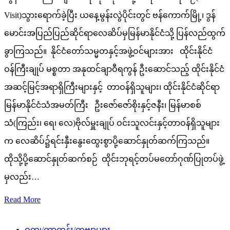
Visit)သွားရောက်ခဲ့ပြီး ယနေ့မွန်းလွဲပိုင်းတွင် ဗန်ကောက်မြို့၊ ဒွန်
မောင်းအပြည်ပြည်ဆိုင်ရာလေဆိပ်မှမြန်မာနိုင်ငံသို့ ပြန်လည်ထွက်
ခွာကြသည်။ နိုင်ငံတော်သမ္မတနှင့်အဖွဲ့ဝင်များအား ထိုင်းနိုင်ငံ
ဝန်ကြီးချုပ် မစ္စတာ အနုထင်ချာဝီရကွန် ဦးဆောင်သည့် ထိုင်းနိုင်ငံ
အဆင့်မြင့်အရာရှိကြီးများနှင့် တာဝန်ရှိသူများ၊ ထိုင်းနိုင်ငံဆိုင်ရာ
မြန်မာနိုင်ငံသံအမတ်ကြီး ဦးဇော်ဇော်စိုးနှင့်ဇနီး၊ မြန်မာစစ်
သံ(ကြည်း၊ ရေ၊ လေ)ဗိုလ်မှူးချုပ် ဝင်းသူလင်းနှင့်တာဝန်ရှိသူများ
က လေဆိပ်၌ရင်းနှီးနွေးထွေးစွာပို့ဆောင်နှုတ်ဆက်ကြသည်။
ထိုသို့ပို့ဆောင်နှုတ်ဆက်စဉ် ထိုင်းဘုရင့်တပ်မတော်ဂုဏ်ပြုတပ်ဖွဲ့
မှလည်း…
Read More
ဝတ္ထု/ကာတွန်း/ကဗျာများ