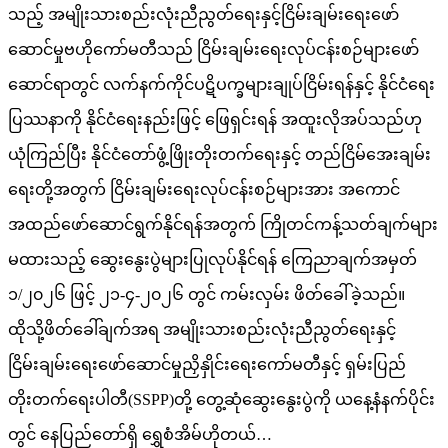
သည့် အမျိုးသားစည်းလုံးညီညွတ်ရေးနှင့်ငြိမ်းချမ်းရေးဖော်
ဆောင်မှုဗဟိုကော်မတီသည် ငြိမ်းချမ်းရေးလုပ်ငန်းစဉ်များဖော်
ဆောင်ရာတွင် လက်နက်ကိုင်ပဋိပက္ခများချုပ်ငြိမ်းရန်နှင့် နိုင်ငံရေး
ပြဿနာကို နိုင်ငံရေးနည်းဖြင့် ဖြေရှင်းရန် အထူးလိုအပ်သည်ဟု
ယုံကြည်ပြီး နိုင်ငံတော်ဖွံ့ဖြိုးတိုးတက်ရေးနှင့် တည်ငြိမ်အေးချမ်း
ရေးတို့အတွက် ငြိမ်းချမ်းရေးလုပ်ငန်းစဉ်များအား အကောင်
အထည်ဖော်ဆောင်ရွက်နိုင်ရန်အတွက် ကြိုတင်ကန့်သတ်ချက်များ
မထားသည့် ဆွေးနွေးပွဲများပြုလုပ်နိုင်ရန် ကြေညာချက်အမှတ်
၁/၂၀၂၆ ဖြင့် ၂၁-၄-၂၀၂၆ တွင် ကမ်းလှမ်း ဖိတ်ခေါ်ခဲ့သည်။
ထိုသို့ဖိတ်ခေါ်ချက်အရ အမျိုးသားစည်းလုံးညီညွတ်ရေးနှင့်
ငြိမ်းချမ်းရေးဖော်ဆောင်မှုညှိနှိုင်းရေးကော်မတီနှင့် ရှမ်းပြည်
တိုးတက်ရေးပါတီ(SSPP)တို့ တွေ့ဆုံဆွေးနွေးပွဲကို ယနေ့နံနက်ပိုင်း
တွင် နေပြည်တော်ရှိ ရွှေစံအိမ်ဟိုတယ်…