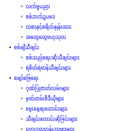
လက်မှုပညာ
စစ်ဘက်ဥပဒေ
လစာနှင့်စရိတ်နှုန်းထား
အထွေထွေဗဟုသုတ
စစ်ချီသီချင်း
စစ်သည်ရေး/ဆိုသီချင်းများ
ရဲစိတ်ရဲမာန်သီချင်းများ
ဖျော်ဖြေရေး
ဂုဏ်ပြုဇာတ်လမ်းများ
မှတ်တမ်းဗီဒီယိုများ
မွေးနေ့ဆုတောင်းများ
သီချင်းတောင်းဆိုခြင်းများ
ဝတ္ထု/ကာတွန်း/ကဗျာများ