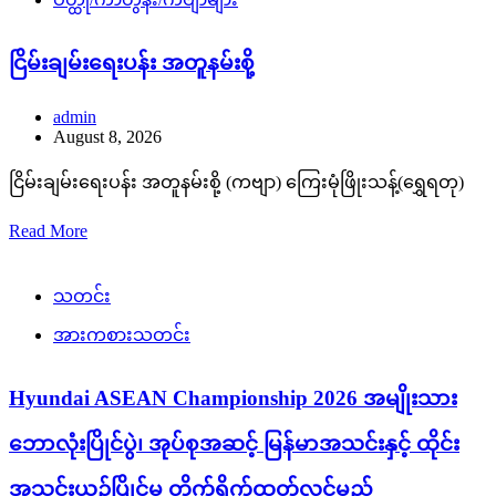
ငြိမ်းချမ်းရေးပန်း အတူနမ်းစို့
admin
August 8, 2026
ငြိမ်းချမ်းရေးပန်း အတူနမ်းစို့ (ကဗျာ) ကြေးမုံဖြိုးသန့်(ရွှေရတု)
Read More
သတင်း
အားကစားသတင်း
Hyundai ASEAN Championship 2026 အမျိုးသား
ဘောလုံးပြိုင်ပွဲ၊ အုပ်စုအဆင့် မြန်မာအသင်းနှင့် ထိုင်း
အသင်းယှဉ်ပြိုင်မှု တိုက်ရိုက်ထုတ်လွှင့်မည်