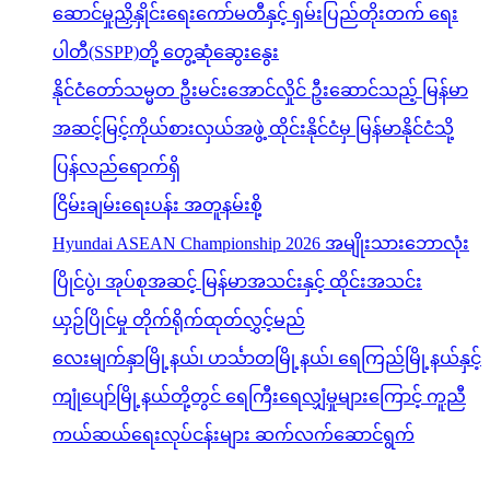
ဆောင်မှုညှိနှိုင်းရေးကော်မတီနှင့် ရှမ်းပြည်တိုးတက် ရေး
ပါတီ(SSPP)တို့ တွေ့ဆုံဆွေးနွေး
နိုင်ငံတော်သမ္မတ ဦးမင်းအောင်လှိုင် ဦးဆောင်သည့် မြန်မာ
အဆင့်မြင့်ကိုယ်စားလှယ်အဖွဲ့ ထိုင်းနိုင်ငံမှ မြန်မာနိုင်ငံသို့
ပြန်လည်ရောက်ရှိ
ငြိမ်းချမ်းရေးပန်း အတူနမ်းစို့
Hyundai ASEAN Championship 2026 အမျိုးသားဘောလုံး
ပြိုင်ပွဲ၊ အုပ်စုအဆင့် မြန်မာအသင်းနှင့် ထိုင်းအသင်း
ယှဉ်ပြိုင်မှု တိုက်ရိုက်ထုတ်လွှင့်မည်
လေးမျက်နှာမြို့နယ်၊ ဟင်္သာတမြို့နယ်၊ ရေကြည်မြို့နယ်နှင့်
ကျုံပျော်မြို့နယ်တို့တွင် ရေကြီးရေလျှံမှုများကြောင့် ကူညီ
ကယ်ဆယ်ရေးလုပ်ငန်းများ ဆက်လက်ဆောင်ရွက်