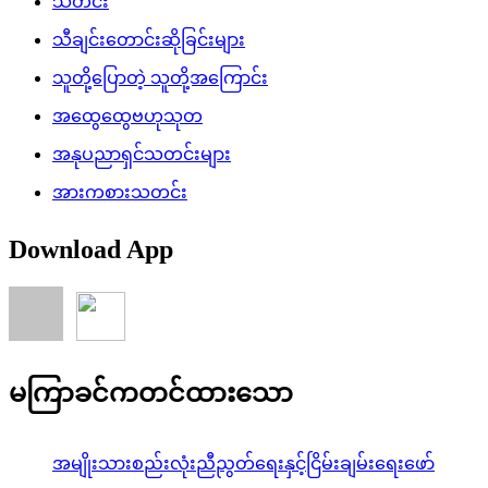
သတင်း
သီချင်းတောင်းဆိုခြင်းများ
သူတို့ပြောတဲ့ သူတို့အကြောင်း
အထွေထွေဗဟုသုတ
အနုပညာရှင်သတင်းများ
အားကစားသတင်း
Download App
မကြာခင်ကတင်ထားသော
အမျိုးသားစည်းလုံးညီညွတ်ရေးနှင့်ငြိမ်းချမ်းရေးဖော်