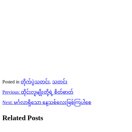
Posted in
တိုက်ပွဲသတင်း
,
သတင်း
Post
Previous:
ထိုင်းလူမျိုးတို့ရဲ့ စိတ်ဓာတ်
navigation
Next:
မင်္ဂလာရှိသော နေ့သစ်လေးဖြစ်ကြပါစေ
Related Posts