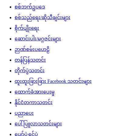
စစ်ဘက်ဥပဒေ
စစ်သည်ရေး/ဆိုသီချင်းများ
စိုက်ပျိုးရေး
ဆောင်းပါး/မဂ္ဂဇင်းများ
ဉာဏ်စမ်းပဟေဠိ
တန်ပြန်သတင်း
တိုက်ပွဲသတင်း
ထူးထူးခြားခြား Facebook သတင်းများ
ထောက်ခံအားပေးမှု
နိုင်ငံတကာသတင်း
ပညာပေး
ပေါ်ပြူလာသတင်းများ
ပျော်ပွဲရွှင်ပွဲ