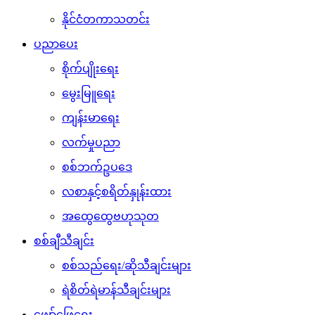
နိုင်ငံတကာသတင်း
ပညာပေး
စိုက်ပျိုးရေး
မွေးမြူရေး
ကျန်းမာရေး
လက်မှုပညာ
စစ်ဘက်ဥပဒေ
လစာနှင့်စရိတ်နှုန်းထား
အထွေထွေဗဟုသုတ
စစ်ချီသီချင်း
စစ်သည်ရေး/ဆိုသီချင်းများ
ရဲစိတ်ရဲမာန်သီချင်းများ
ဖျော်ဖြေရေး