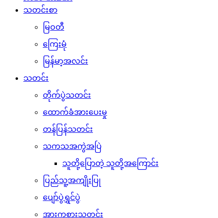
သတင်းစာ
မြဝတီ
ကြေးမုံ
မြန်မာ့အလင်း
သတင်း
တိုက်ပွဲသတင်း
ထောက်ခံအားပေးမှု
တန်ပြန်သတင်း
သကသအကွဲအပြဲ
သူတို့ပြောတဲ့ သူတို့အကြောင်း
ပြည်သူ့အကျိုးပြု
ပျော်ပွဲရွှင်ပွဲ
အားကစားသတင်း