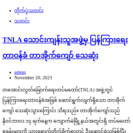
တိုက်ပွဲသတင်း
သတင်း
TNLA သောင်းကျန်းသူအဖွဲ့မှ ပြန်ကြားရေး
တာဝန်ခံ တာအိုက်ကျော် သေဆုံး
admin
November 20, 2023
တအောင်းလွတ်မြောက်ရေးတပ်မတော်(TNLA) အဖွဲ့တွင်
ပြန်ကြားရေးတာဝန်ခံအဖြစ် ဆောင်ရွက်လျက်ရှိသော တာအိုက်
ကျော် သေဆုံးသွားကြောင်း သိရသည်။ တာအိုက်ကျော်သည်
နိုဝင်ဘာလ ၁၄ ရက်နေ့က ကျောက်မဲမြို့နယ်အတွင်းရှိ တပ်မတော်
စခန်းများကို သွားရောက်တိုက်ခိုက်ရာတွင် ဦးဆောင်ခဲ့သူဖြစ်ပြီး