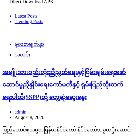
Direct Download APK
Latest Posts
Trending Posts
မူလစာမျက်နှာ
သတင်း
အမျိုးသားစည်းလုံးညီညွတ်ရေးနှင့်ငြိမ်းချမ်းရေးဖော်
ဆောင်မှုညှိနှိုင်းရေးကော်မတီနှင့် ရှမ်းပြည်တိုးတက်
ရေးပါတီ(SSPP)တို့ တွေ့ဆုံဆွေးနွေး
admin
August 8, 2026
ပြည်ထောင်စုသမ္မတမြန်မာနိုင်ငံတော် နိုင်ငံတော်သမ္မတဦးဆောင်