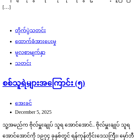
[…]
တိုက်ပွဲသတင်း
ထောက်ခံအားပေးမှု
မူလစာမျက်နှာ
သတင်း
စစ်သူရဲများအကြောင်း (၅)
အေးခင်
December 5, 2025
သူ့အမည်က ဗိုလ်မှူးချုပ် သူရ အောင်အောင်.. ဗိုလ်မှူးချုပ် သူရ
အောင်အောင်ကို ၁၉၇၄ ခုနှစ်တွင် ရန်ကုန်တိုင်းဒေသကြီး၊ မှော်ဘီ