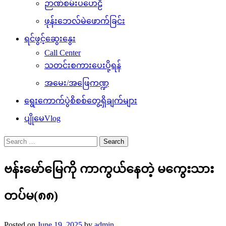
ဉာဏ်စမ်းပဟေဠိ
ဖုန်းဘေလ်မဲဖောက်ခြင်း
ရင်ဖွင့်ဆွေးနွေး
Call Center
သတင်းစကားပေးပို့ရန်
အမေး/အဖြေကဏ္ဍ
ရွေးကောက်ပွဲစိစစ်တွေ့ရှိချက်များ
ပျိုမေVlog
Search
for:
ဗန်းမော်မြေကို ကာကွယ်နေတဲ့ မကွေးသား
တပ်မ(၈၈)
Posted on
June 19, 2025
by
admin