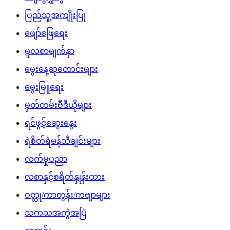
ပြည်သူ့အကျိုးပြု
ဖျော်ဖြေရေး
မူလစာမျက်နှာ
မွေးနေ့ဆုတောင်းများ
မွေးမြူရေး
မှတ်တမ်းဗီဒီယိုများ
ရင်ဖွင့်ဆွေးနွေး
ရဲစိတ်ရဲမန်သီချင်းများ
လက်မှုပညာ
လစာနှင့်စရိတ်နှုန်းထား
ဝတ္ထု/ကာတွန်း/ကဗျာများ
သကသအကွဲအပြဲ