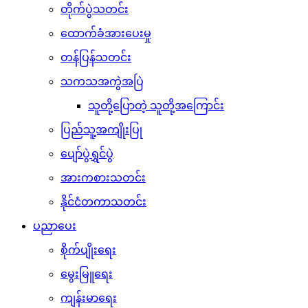
တိုက်ပွဲသတင်း
ထောက်ခံအားပေးမှု
တန်ပြန်သတင်း
သကသအကွဲအပြဲ
သူတို့ပြောတဲ့ သူတို့အကြောင်း
ပြည်သူ့အကျိုးပြု
ပျော်ပွဲရွှင်ပွဲ
အားကစားသတင်း
နိုင်ငံတကာသတင်း
ပညာပေး
စိုက်ပျိုးရေး
မွေးမြူရေး
ကျန်းမာရေး