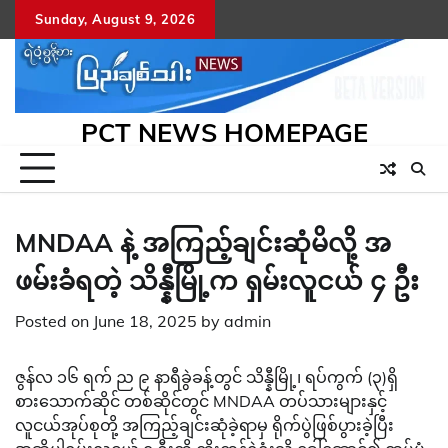
Skip
Sunday, August 9, 2026
to
content
PCT NEWS HOMEPAGE
MNDAA နဲ့ အကြည့်ချင်းဆုံမိလို့ အ
ဖမ်းခံရတဲ့ သိန္နီမြို့က ရှမ်းလူငယ် ၄ ဦး
Posted on
June 18, 2025
by
admin
ဇွန်လ ၁၆ ရက် ည ၉ နာရီခွဲခန့်တွင် သိန္နီမြို့၊ ရပ်ကွက် (၃)ရှိ
စားသောက်ဆိုင် တစ်ဆိုင်တွင် MNDAA တပ်သားများနှင့်
လူငယ်အုပ်စုတို့ အကြည့်ချင်းဆုံခဲ့ရာမှ ရိုက်ပွဲဖြစ်ပွားခဲ့ပြီး