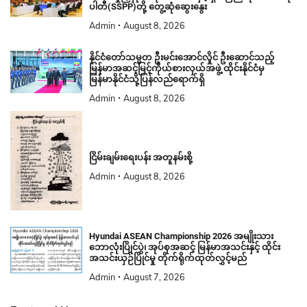
ပါတီ(SSPP)တို့ တွေ့ဆုံဆွေးနွေး
Admin
August 8, 2026
နိုင်ငံတော်သမ္မတ ဦးမင်းအောင်လှိုင် ဦးဆောင်သည့်
မြန်မာအဆင့်မြင့်ကိုယ်စားလှယ်အဖွဲ့ ထိုင်းနိုင်ငံမှ
မြန်မာနိုင်ငံသို့ပြန်လည်ရောက်ရှိ
Admin
August 8, 2026
ငြိမ်းချမ်းရေးပန်း အတူနမ်းစို့
Admin
August 8, 2026
Hyundai ASEAN Championship 2026 အမျိုးသား
ဘောလုံးပြိုင်ပွဲ၊ အုပ်စုအဆင့် မြန်မာအသင်းနှင့် ထိုင်း
အသင်းယှဉ်ပြိုင်မှု တိုက်ရိုက်ထုတ်လွှင့်မည်
Admin
August 7, 2026