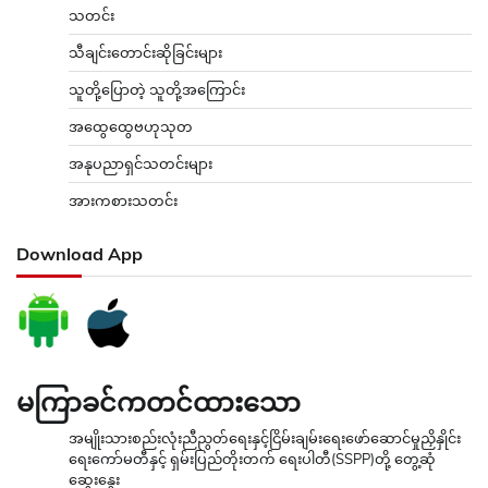
သတင်း
သီချင်းတောင်းဆိုခြင်းများ
သူတို့ပြောတဲ့ သူတို့အကြောင်း
အထွေထွေဗဟုသုတ
အနုပညာရှင်သတင်းများ
အားကစားသတင်း
Download App
မကြာခင်ကတင်ထားသော
အမျိုးသားစည်းလုံးညီညွတ်ရေးနှင့်ငြိမ်းချမ်းရေးဖော်ဆောင်မှုညှိနှိုင်း
ရေးကော်မတီနှင့် ရှမ်းပြည်တိုးတက် ရေးပါတီ(SSPP)တို့ တွေ့ဆုံ
ဆွေးနွေး