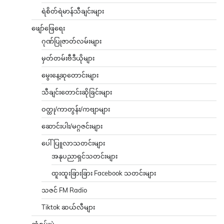
ရဲစိတ်ရဲမာန်သီချင်းများ
ဖျော်ဖြေရေး
ဂုဏ်ပြုဇာတ်လမ်းများ
မှတ်တမ်းဗီဒီယိုများ
မွေးနေ့ဆုတောင်းများ
သီချင်းတောင်းဆိုခြင်းများ
ဝတ္ထု/ကာတွန်း/ကဗျာများ
ဆောင်းပါး/မဂ္ဂဇင်းများ
ပေါ်ပြူလာသတင်းများ
အနုပညာရှင်သတင်းများ
ထူးထူးခြားခြား Facebook သတင်းများ
သဇင် FM Radio
Tiktok ဆယ်လီများ