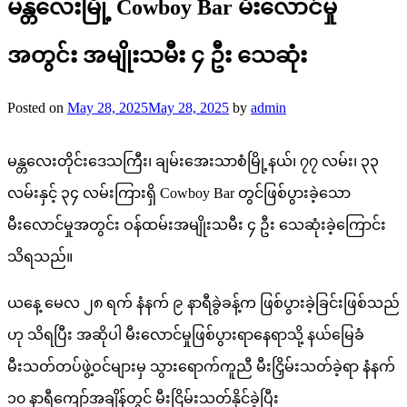
မန္တလေးမြို့ Cowboy Bar မီးလောင်မှု
အတွင်း အမျိုးသမီး ၄ ဦး သေဆုံး
Posted on
May 28, 2025
May 28, 2025
by
admin
မန္တလေးတိုင်းဒေသကြီး၊ ချမ်းအေးသာစံမြို့နယ်၊ ၇၇ လမ်း၊ ၃၃
လမ်းနှင့် ၃၄ လမ်းကြားရှိ Cowboy Bar တွင်ဖြစ်ပွားခဲ့သော
မီးလောင်မှုအတွင်း ဝန်ထမ်းအမျိုးသမီး ၄ ဦး သေဆုံးခဲ့ကြောင်း
သိရသည်။
ယနေ့ မေလ ၂၈ ရက် နံနက် ၉ နာရီခွဲခန့်က ဖြစ်ပွားခဲ့ခြင်းဖြစ်သည်
ဟု သိရပြီး အဆိုပါ မီးလောင်မှုဖြစ်ပွားရာနေရာသို့ နယ်မြေခံ
မီးသတ်တပ်ဖွဲ့ဝင်များမှ သွားရောက်ကူညီ မီးငြှိမ်းသတ်ခဲ့ရာ နံနက်
၁၀ နာရီကျော်အချိန်တွင် မီးငြိမ်းသတ်နိုင်ခဲ့ပြီး