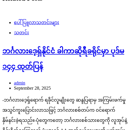
ပေါ်ပြူလာသတင်းများ
သတင်း
ဘင်္ဂလားဒေ့ရှ်နိုင်ငံ ခါကာဆိုရီခရိုင်မှာ ပုဒ်မ
၁၄၄ ထုတ်ပြန်
admin
September 28, 2025
-ဘင်္ဂလားဒေ့ရှ်ရောက် ရခိုင်လူမျိုးတွေ ဆန္ဒပြရာမှ အကြမ်းဖက်မှု
အသွင်ကူးပြောင်းလာသဖြင့် ဘင်္ဂလားစစ်တပ်က ဝင်ရောက်
နှိမ်နင်းခဲ့ရသည်။-ပုံတွေကတော့ ဘင်္ဂလားစစ်သားတွေကို လူအုပ်နဲ့