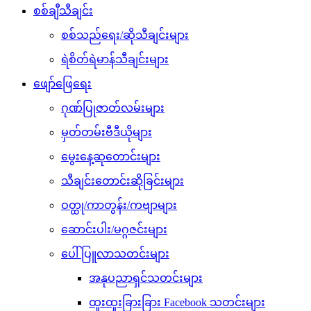
စစ်ချီသီချင်း
စစ်သည်ရေး/ဆိုသီချင်းများ
ရဲစိတ်ရဲမာန်သီချင်းများ
ဖျော်ဖြေရေး
ဂုဏ်ပြုဇာတ်လမ်းများ
မှတ်တမ်းဗီဒီယိုများ
မွေးနေ့ဆုတောင်းများ
သီချင်းတောင်းဆိုခြင်းများ
ဝတ္ထု/ကာတွန်း/ကဗျာများ
ဆောင်းပါး/မဂ္ဂဇင်းများ
ပေါ်ပြူလာသတင်းများ
အနုပညာရှင်သတင်းများ
ထူးထူးခြားခြား Facebook သတင်းများ