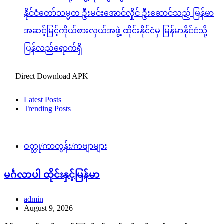
နိုင်ငံတော်သမ္မတ ဦးမင်းအောင်လှိုင် ဦးဆောင်သည့် မြန်မာ
အဆင့်မြင့်ကိုယ်စားလှယ်အဖွဲ့ ထိုင်းနိုင်ငံမှ မြန်မာနိုင်ငံသို့
ပြန်လည်ရောက်ရှိ
Direct Download APK
Latest Posts
Trending Posts
ဝတ္ထု/ကာတွန်း/ကဗျာများ
မင်္ဂလာပါ ထိုင်းနှင့်မြန်မာ
admin
August 9, 2026