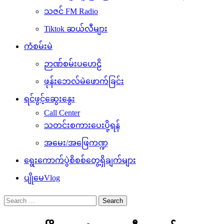
သဇင် FM Radio
Tiktok ဆယ်လီများ
ကံစမ်းမဲ
ဉာဏ်စမ်းပဟေဠိ
ဖုန်းဘေလ်မဲဖောက်ခြင်း
ရင်ဖွင့်ဆွေးနွေး
Call Center
သတင်းစကားပေးပို့ရန်
အမေး/အဖြေကဏ္ဍ
ရွေးကောက်ပွဲစိစစ်တွေ့ရှိချက်များ
ပျိုမေVlog
Search
for: