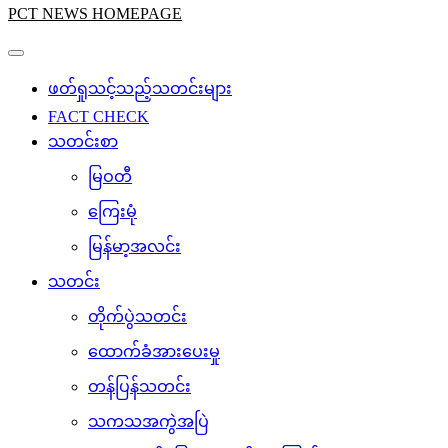
PCT NEWS HOMEPAGE
ဖတ်ရှုသင့်သည့်သတင်းများ
FACT CHECK
သတင်းစာ
မြဝတီ
ကြေးမုံ
မြန်မာ့အလင်း
သတင်း
တိုက်ပွဲသတင်း
ထောက်ခံအားပေးမှု
တန်ပြန်သတင်း
သကသအကွဲအပြဲ