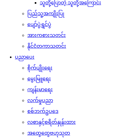
သူတို့ပြောတဲ့ သူတို့အကြောင်း
ပြည်သူ့အကျိုးပြု
ပျော်ပွဲရွှင်ပွဲ
အားကစားသတင်း
နိုင်ငံတကာသတင်း
ပညာပေး
စိုက်ပျိုးရေး
မွေးမြူရေး
ကျန်းမာရေး
လက်မှုပညာ
စစ်ဘက်ဥပဒေ
လစာနှင့်စရိတ်နှုန်းထား
အထွေထွေဗဟုသုတ