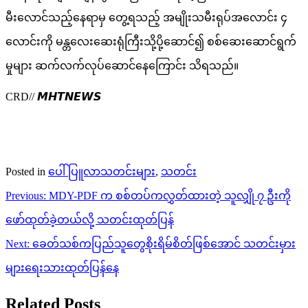
မီးလောင်သည့်နေရာမှ တွေ့ရသည့် အမျိုးသမီးရုပ်အလောင်း ၄
လောင်းကို မန္တလေးဆေးရုံကြီးသို့ပို့ဆောင်၍ စစ်ဆေးဆောင်ရွက်
မှုများ ဆက်လက်လုပ်ဆောင်နေကြောင်း သိရသည်။
CRD// 𝙈𝙃𝙏𝙉𝙀𝙒𝙎
Posted in
ပေါ်ပြူလာသတင်းများ
,
သတင်း
Post
Previous:
MDY-PDF က စစ်တပ်ကလွှတ်ထားတဲ့ သူလျှို ၇ ဦးကို
navigation
ဖော်ထုတ်ခဲ့တယ်လို့ သတင်းထုတ်ပြန်
Next:
ခေတ်သစ်ကပြည်သူတွေစိုးရိမ်စိတ်ဖြစ်အောင် သတင်းမှား
များရေးသားထုတ်ပြန်နေ
Related Posts