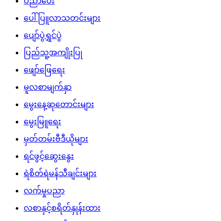
ပညာပေး
ပေါ်ပြူလာသတင်းများ
ပျော်ပွဲရွှင်ပွဲ
ပြည်သူ့အကျိုးပြု
ဖျော်ဖြေရေး
မူလစာမျက်နှာ
မွေးနေ့ဆုတောင်းများ
မွေးမြူရေး
မှတ်တမ်းဗီဒီယိုများ
ရင်ဖွင့်ဆွေးနွေး
ရဲစိတ်ရဲမန်သီချင်းများ
လက်မှုပညာ
လစာနှင့်စရိတ်နှုန်းထား