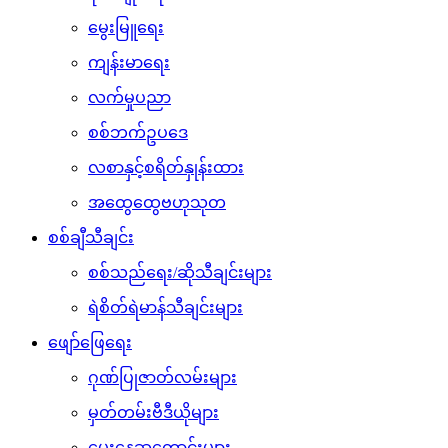
မွေးမြူရေး
ကျန်းမာရေး
လက်မှုပညာ
စစ်ဘက်ဥပဒေ
လစာနှင့်စရိတ်နှုန်းထား
အထွေထွေဗဟုသုတ
စစ်ချီသီချင်း
စစ်သည်ရေး/ဆိုသီချင်းများ
ရဲစိတ်ရဲမာန်သီချင်းများ
ဖျော်ဖြေရေး
ဂုဏ်ပြုဇာတ်လမ်းများ
မှတ်တမ်းဗီဒီယိုများ
မွေးနေ့ဆုတောင်းများ