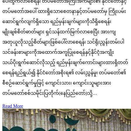
ပေါ်ထွက်လာစေရန်၊ တပ်မတော်အကြီးအကဲများ၏ နိုင်ငံတော်နှင့်
တပ်မတော်အပေါ် ထားရှိသောစေတနာနှင့်တပ်မတော်မှ ကြိုးပမ်း
ဆောင်ရွက်လျက်ရှိသော ရည်မှန်းချက်များကိုသိရှိစေရန်၊
မျိုးချစ်စိတ်ဓာတ်များ ရှင်သန်ထက်မြက်လာစေပြီး အားကျ
အတုယူလိုသည့်စိတ်များဖြစ်ပေါ်လာစေရန်၊ သင်ရိုးညွှန်းတမ်းပါ
သင်ခန်းစာများကိုအထောက်အကူပြုစေရန်နှင့်နိုင်ငံ့အကျိုး
သယ်ပိုးရွက်ဆောင်လိုသည့် ရည်မှန်းချက်ကောင်းများထားရှိတတ်
စေရန်ရည်ရွယ်၍ နိုင်ငံတော်အစိုးရ၏ လမ်းညွှန်မှု၊ တပ်မတော်၏
စီစဉ်ဆောင်ရွက်မှုဖြင့် ကျောင်းသား၊ ကျောင်းသူများအား
တပ်မတော်စစ်သမိုင်းပြတိုက်(နေပြည်တော်)သို့…
Read More