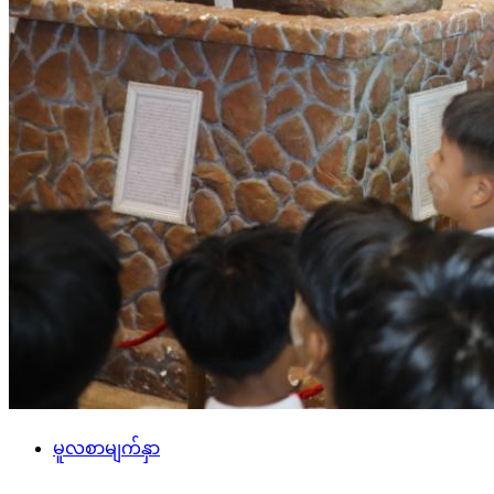
မူလစာမျက်နှာ