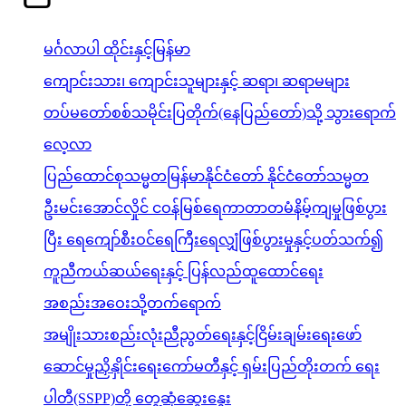
မင်္ဂလာပါ ထိုင်းနှင့်မြန်မာ
ကျောင်းသား၊ ကျောင်းသူများနှင့် ဆရာ၊ ဆရာမများ
တပ်မတော်စစ်သမိုင်းပြတိုက်(နေပြည်တော်)သို့ သွားရောက်
လေ့လာ
ပြည်ထောင်စုသမ္မတမြန်မာနိုင်ငံတော် နိုင်ငံတော်သမ္မတ
ဦးမင်းအောင်လှိုင် ငဝန်မြစ်ရေကာတာတမံနိမ့်ကျမှုဖြစ်ပွား
ပြီး ရေကျော်စီးဝင်ရေကြီးရေလျှံဖြစ်ပွားမှုနှင့်ပတ်သက်၍
ကူညီကယ်ဆယ်ရေးနှင့် ပြန်လည်ထူထောင်ရေး
အစည်းအဝေးသို့တက်ရောက်
အမျိုးသားစည်းလုံးညီညွတ်ရေးနှင့်ငြိမ်းချမ်းရေးဖော်
ဆောင်မှုညှိနှိုင်းရေးကော်မတီနှင့် ရှမ်းပြည်တိုးတက် ရေး
ပါတီ(SSPP)တို့ တွေ့ဆုံဆွေးနွေး