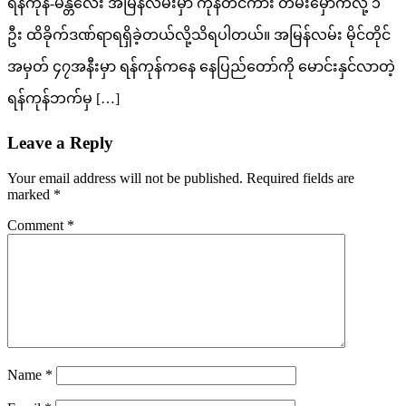
ရန်ကုန်-မန္တလေး အမြန်လမ်းမှာ ကုန်တင်ကား တိမ်းမှောက်လို့ ၁
ဦး ထိခိုက်ဒဏ်ရာရရှိခဲ့တယ်လို့သိရပါတယ်။ အမြန်လမ်း မိုင်တိုင်
အမှတ် ၄၇အနီးမှာ ရန်ကုန်ကနေ နေပြည်တော်ကို မောင်းနှင်လာတဲ့
ရန်ကုန်ဘက်မှ […]
Leave a Reply
Your email address will not be published.
Required fields are
marked
*
Comment
*
Name
*