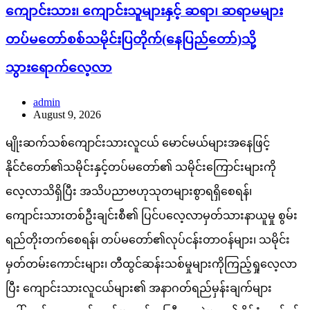
ကျောင်းသား၊ ကျောင်းသူများနှင့် ဆရာ၊ ဆရာမများ
တပ်မတော်စစ်သမိုင်းပြတိုက်(နေပြည်တော်)သို့
သွားရောက်လေ့လာ
admin
August 9, 2026
မျိုးဆက်သစ်ကျောင်းသားလူငယ် မောင်မယ်များအနေဖြင့်
နိုင်ငံတော်၏သမိုင်းနှင့်တပ်မတော်၏ သမိုင်းကြောင်းများကို
လေ့လာသိရှိပြီး အသိပညာဗဟုသုတများစွာရရှိစေရန်၊
ကျောင်းသားတစ်ဦးချင်းစီ၏ ပြင်ပလေ့လာမှတ်သားနာယူမှု စွမ်း
ရည်တိုးတက်စေရန်၊ တပ်မတော်၏လုပ်ငန်းတာဝန်များ၊ သမိုင်း
မှတ်တမ်းကောင်းများ၊ တီထွင်ဆန်းသစ်မှုများကိုကြည့်ရှုလေ့လာ
ပြီး ကျောင်းသားလူငယ်များ၏ အနာဂတ်ရည်မှန်းချက်များ