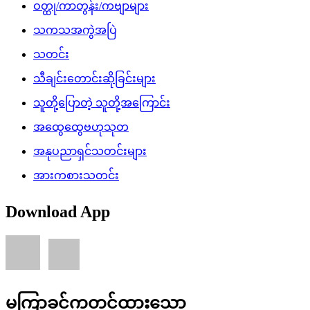
ဝတ္ထု/ကာတွန်း/ကဗျာများ
သကသအကွဲအပြဲ
သတင်း
သီချင်းတောင်းဆိုခြင်းများ
သူတို့ပြောတဲ့ သူတို့အကြောင်း
အထွေထွေဗဟုသုတ
အနုပညာရှင်သတင်းများ
အားကစားသတင်း
Download App
မကြာခင်ကတင်ထားသော