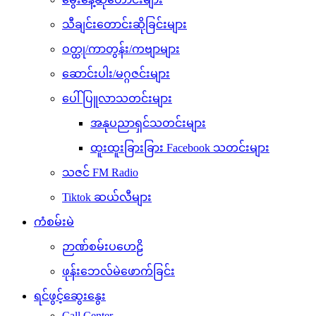
သီချင်းတောင်းဆိုခြင်းများ
ဝတ္ထု/ကာတွန်း/ကဗျာများ
ဆောင်းပါး/မဂ္ဂဇင်းများ
ပေါ်ပြူလာသတင်းများ
အနုပညာရှင်သတင်းများ
ထူးထူးခြားခြား Facebook သတင်းများ
သဇင် FM Radio
Tiktok ဆယ်လီများ
ကံစမ်းမဲ
ဉာဏ်စမ်းပဟေဠိ
ဖုန်းဘေလ်မဲဖောက်ခြင်း
ရင်ဖွင့်ဆွေးနွေး
Call Center