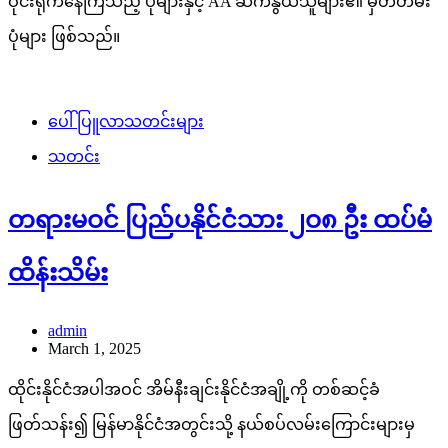
ဝိုင်းရိုက်နေကြသည့် ပုံများနှင့် AA ဆက်နွယ်သူများ၏ မှတ်တမ်း
ပုံများ ဖြစ်သည်။
ပေါ်ပြူလာသတင်းများ
သတင်း
တရားမဝင် ပြည်ပနိုင်ငံသား ၂ဝ၈ ဦး ထပ်မံ
ထိန်းသိမ်း
admin
March 1, 2025
ထိုင်းနိုင်ငံအပါအဝင် အိမ်နီးချင်းနိုင်ငံအချို့ကို တစ်ဆင့်ခံ
ဖြတ်သန်း၍ မြန်မာနိုင်ငံအတွင်းသို့ နယ်စပ်လမ်းကြောင်းများမှ