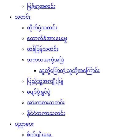
မြန်မာ့အလင်း
သတင်း
တိုက်ပွဲသတင်း
ထောက်ခံအားပေးမှု
တန်ပြန်သတင်း
သကသအကွဲအပြဲ
သူတို့ပြောတဲ့ သူတို့အကြောင်း
ပြည်သူ့အကျိုးပြု
ပျော်ပွဲရွှင်ပွဲ
အားကစားသတင်း
နိုင်ငံတကာသတင်း
ပညာပေး
စိုက်ပျိုးရေး