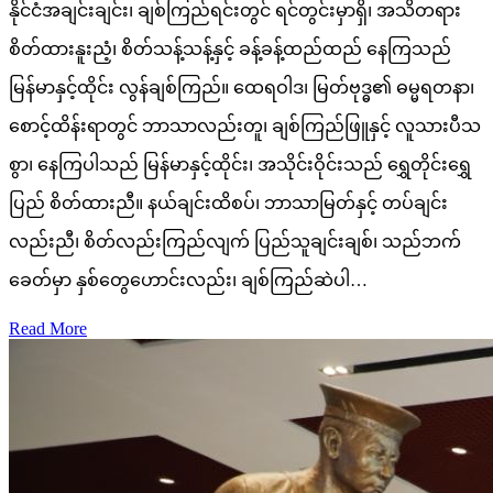
နိုင်ငံအချင်းချင်း၊ ချစ်ကြည်ရင်းတွင် ရင်တွင်းမှာရှိ၊ အသိတရား
စိတ်ထားနူးညံ့၊ စိတ်သန့်သန့်နှင့် ခန့်ခန့်ထည်ထည် နေကြသည်
မြန်မာနှင့်ထိုင်း လွန်ချစ်ကြည်။ ထေရဝါဒ၊ မြတ်ဗုဒ္ဓ၏ ဓမ္မရတနာ၊
စောင့်ထိန်းရာတွင် ဘာသာလည်းတူ၊ ချစ်ကြည်ဖြူနှင့် လူသားပီသ
စွာ၊ နေကြပါသည် မြန်မာနှင့်ထိုင်း၊ အသိုင်းဝိုင်းသည် ရွှေတိုင်းရွှေ
ပြည် စိတ်ထားညီ။ နယ်ချင်းထိစပ်၊ ဘာသာမြတ်နှင့် တပ်ချင်း
လည်းညီ၊ စိတ်လည်းကြည်လျက် ပြည်သူချင်းချစ်၊ သည်ဘက်
ခေတ်မှာ နှစ်တွေဟောင်းလည်း၊ ချစ်ကြည်ဆဲပါ…
Read More