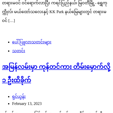
တရားမဝင် ဝင်ရောက်လာပြီး ကရင်ပြည်နယ်၊ မြဝတီမြို့- ရွှေကု
က္ကိုလ်၊ မယ်ထော်သလေးနှင့် KK Park နယ်မြေများတွင် တရားမ
ဝင် […]
ပေါ်ပြူလာသတင်းများ
သတင်း
အမြန်လမ်းမှာ ကုန်တင်ကား တိမ်းမှောက်လို့
၁ ဦးထိခိုက်
ရှင်ယွန်း
February 13, 2023