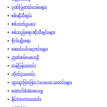
ဂုဏ်ပြုဇာတ်လမ်းများ
စစ်ချီသီချင်း
စစ်ဘက်ဥပဒေ
စစ်သည်ရေး/ဆိုသီချင်းများ
စိုက်ပျိုးရေး
ဆောင်းပါး/မဂ္ဂဇင်းများ
ဉာဏ်စမ်းပဟေဠိ
တန်ပြန်သတင်း
တိုက်ပွဲသတင်း
ထူးထူးခြားခြား Facebook သတင်းများ
ထောက်ခံအားပေးမှု
နိုင်ငံတကာသတင်း