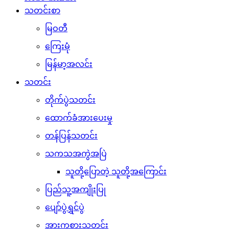
သတင်းစာ
မြဝတီ
ကြေးမုံ
မြန်မာ့အလင်း
သတင်း
တိုက်ပွဲသတင်း
ထောက်ခံအားပေးမှု
တန်ပြန်သတင်း
သကသအကွဲအပြဲ
သူတို့ပြောတဲ့ သူတို့အကြောင်း
ပြည်သူ့အကျိုးပြု
ပျော်ပွဲရွှင်ပွဲ
အားကစားသတင်း