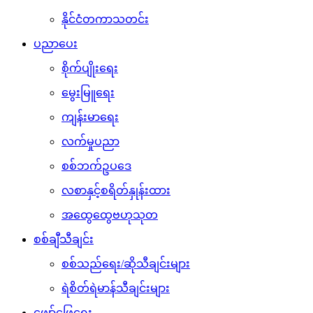
နိုင်ငံတကာသတင်း
ပညာပေး
စိုက်ပျိုးရေး
မွေးမြူရေး
ကျန်းမာရေး
လက်မှုပညာ
စစ်ဘက်ဥပဒေ
လစာနှင့်စရိတ်နှုန်းထား
အထွေထွေဗဟုသုတ
စစ်ချီသီချင်း
စစ်သည်ရေး/ဆိုသီချင်းများ
ရဲစိတ်ရဲမာန်သီချင်းများ
ဖျော်ဖြေရေး