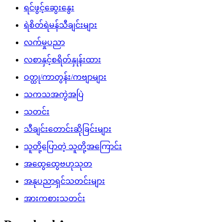
ရင်ဖွင့်ဆွေးနွေး
ရဲစိတ်ရဲမန်သီချင်းများ
လက်မှုပညာ
လစာနှင့်စရိတ်နှုန်းထား
ဝတ္ထု/ကာတွန်း/ကဗျာများ
သကသအကွဲအပြဲ
သတင်း
သီချင်းတောင်းဆိုခြင်းများ
သူတို့ပြောတဲ့ သူတို့အကြောင်း
အထွေထွေဗဟုသုတ
အနုပညာရှင်သတင်းများ
အားကစားသတင်း