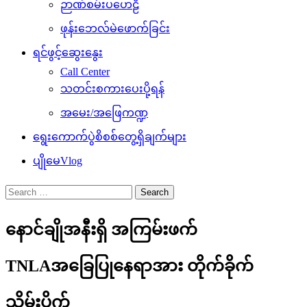
ဉာဏ်စမ်းပဟေဠိ
ဖုန်းဘေလ်မဲဖောက်ခြင်း
ရင်ဖွင့်ဆွေးနွေး
Call Center
သတင်းစကားပေးပို့ရန်
အမေး/အဖြေကဏ္ဍ
ရွေးကောက်ပွဲစိစစ်တွေ့ရှိချက်များ
ပျိုမေVlog
Search
for:
နောင်ချိုအနီးရှိ အကြမ်းဖက်
TNLAအခြေပြုနေရာအား တိုက်ခိုက်
သိမ်းပိုက်