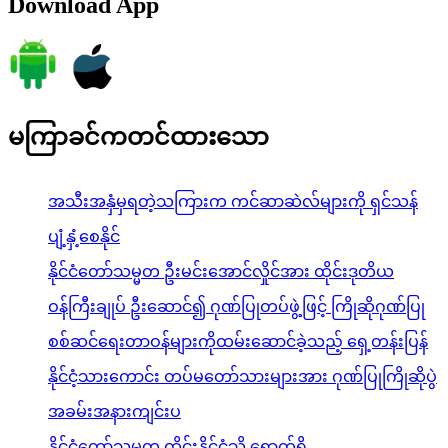
Download App
မကြာခင်ကတင်ထားသော
အသီးအနှံမှရတဲ့သကြားက ကင်ဆာဆဲလ်များကို ရှင်သန်
ပျံ့နှံ့စေနိုင်
နိုင်ငံတော်သမ္မတ ဦးမင်းအောင်လှိုင်အား ထိုင်းဒုတိယ
ဝန်ကြီးချုပ် ဦးဆောင်၍ ဂုဏ်ပြုတပ်ဖွဲ့ဖြင့် ကြိုဆိုဂုဏ်ပြု
စစ်ဆင်ရေးတာဝန်များကိုထမ်းဆောင်ခဲ့သည့် ရှေ့တန်းပြန်
နိုင်ငံ့သားကောင်း တပ်မတော်သားများအား ဂုဏ်ပြုကြိုဆိုပွဲ
အခမ်းအနားကျင်းပ
နိုင်ငံတော်သမ္မတ ထိုင်းနိုင်ငံသို့ ရောက်ရှိ