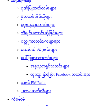
ဂုဏ်ပြုဇာတ်လမ်းများ
မှတ်တမ်းဗီဒီယိုများ
မွေးနေ့ဆုတောင်းများ
သီချင်းတောင်းဆိုခြင်းများ
ဝတ္ထု/ကာတွန်း/ကဗျာများ
ဆောင်းပါး/မဂ္ဂဇင်းများ
ပေါ်ပြူလာသတင်းများ
အနုပညာရှင်သတင်းများ
ထူးထူးခြားခြား Facebook သတင်းများ
သဇင် FM Radio
Tiktok ဆယ်လီများ
ကံစမ်းမဲ