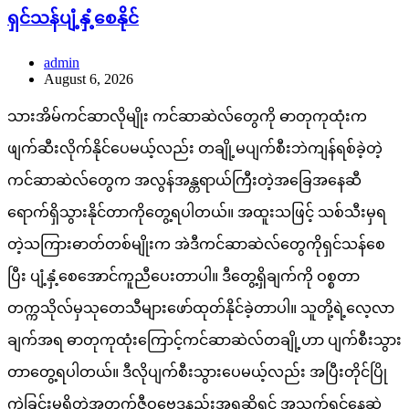
ရှင်သန်ပျံ့နှံ့စေနိုင်
admin
August 6, 2026
သားအိမ်ကင်ဆာလိုမျိုး ကင်ဆာဆဲလ်တွေကို ဓာတုကုထုံးက
ဖျက်ဆီးလိုက်နိုင်ပေမယ့်လည်း တချို့မပျက်စီးဘဲကျန်ရစ်ခဲ့တဲ့
ကင်ဆာဆဲလ်တွေက အလွန်အန္တရာယ်ကြီးတဲ့အခြေအနေဆီ
ရောက်ရှိသွားနိုင်တာကိုတွေ့ရပါတယ်။ အထူးသဖြင့် သစ်သီးမှရ
တဲ့သကြားဓာတ်တစ်မျိုးက အဲဒီကင်ဆာဆဲလ်တွေကိုရှင်သန်စေ
ပြီး ပျံ့နှံ့စေအောင်ကူညီပေးတာပါ။ ဒီတွေ့ရှိချက်ကို ဝစ္စတာ
တက္ကသိုလ်မှသုတေသီများဖော်ထုတ်နိုင်ခဲ့တာပါ။ သူတို့ရဲ့လေ့လာ
ချက်အရ ဓာတုကုထုံးကြောင့်ကင်ဆာဆဲလ်တချို့ဟာ ပျက်စီးသွား
တာတွေ့ရပါတယ်။ ဒီလိုပျက်စီးသွားပေမယ့်လည်း အပြီးတိုင်ပြို
ကွဲခြင်းမရှိတဲ့အတွက်ဇီဝဗေဒနည်းအရဆိုရင် အသက်ရှင်နေဆဲ