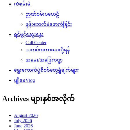
ကံစမ်းမဲ
ဉာဏ်စမ်းပဟေဠိ
ဖုန်းဘေလ်မဲဖောက်ခြင်း
ရင်ဖွင့်ဆွေးနွေး
Call Center
သတင်းစကားပေးပို့ရန်
အမေး/အဖြေကဏ္ဍ
ရွေးကောက်ပွဲစိစစ်တွေ့ရှိချက်များ
ပျိုမေVlog
Archives များနှစ်အလိုက်
August 2026
July 2026
June 2026