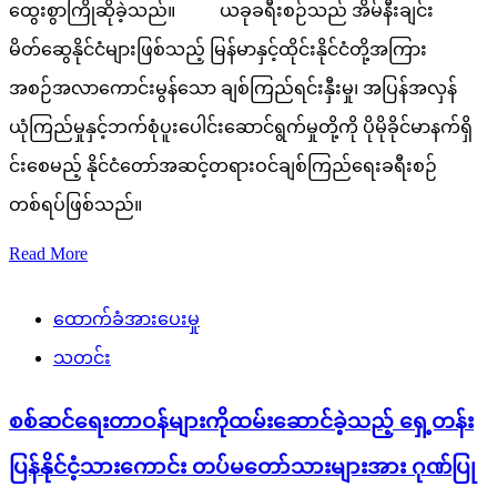
ထွေးစွာကြိုဆိုခဲ့သည်။ ယခုခရီးစဉ်သည် အိမ်နီးချင်း
မိတ်ဆွေနိုင်ငံများဖြစ်သည့် မြန်မာနှင့်ထိုင်းနိုင်ငံတို့အကြား
အစဉ်အလာကောင်းမွန်သော ချစ်ကြည်ရင်းနှီးမှု၊ အပြန်အလှန်
ယုံကြည်မှုနှင့်ဘက်စုံပူးပေါင်းဆောင်ရွက်မှုတို့ကို ပိုမိုခိုင်မာနက်ရှိ
င်းစေမည့် နိုင်ငံတော်အဆင့်တရားဝင်ချစ်ကြည်ရေးခရီးစဉ်
တစ်ရပ်ဖြစ်သည်။
Read More
ထောက်ခံအားပေးမှု
သတင်း
စစ်ဆင်ရေးတာဝန်များကိုထမ်းဆောင်ခဲ့သည့် ရှေ့တန်း
ပြန်နိုင်ငံ့သားကောင်း တပ်မတော်သားများအား ဂုဏ်ပြု