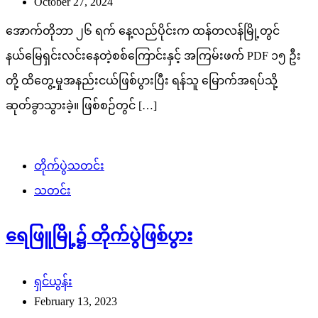
October 27, 2024
အောက်တိုဘာ ၂၆ ရက် နေ့လည်ပိုင်းက ထန်တလန်မြို့တွင်
နယ်မြေရှင်းလင်းနေတဲ့စစ်ကြောင်းနှင့် အကြမ်းဖက် PDF ၁၅ ဦး
တို့ ထိတွေ့မှုအနည်းငယ်ဖြစ်ပွားပြီး ရန်သူ မြောက်အရပ်သို့
ဆုတ်ခွာသွားခဲ့။ ဖြစ်စဉ်တွင် […]
တိုက်ပွဲသတင်း
သတင်း
ရေဖြူမြို့၌ တိုက်ပွဲဖြစ်ပွား
ရှင်ယွန်း
February 13, 2023