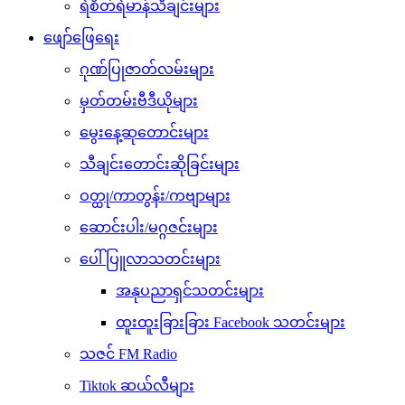
ရဲစိတ်ရဲမာန်သီချင်းများ
ဖျော်ဖြေရေး
ဂုဏ်ပြုဇာတ်လမ်းများ
မှတ်တမ်းဗီဒီယိုများ
မွေးနေ့ဆုတောင်းများ
သီချင်းတောင်းဆိုခြင်းများ
ဝတ္ထု/ကာတွန်း/ကဗျာများ
ဆောင်းပါး/မဂ္ဂဇင်းများ
ပေါ်ပြူလာသတင်းများ
အနုပညာရှင်သတင်းများ
ထူးထူးခြားခြား Facebook သတင်းများ
သဇင် FM Radio
Tiktok ဆယ်လီများ