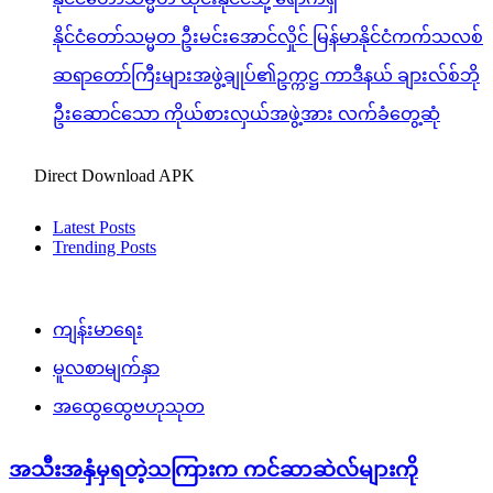
နိုင်ငံတော်သမ္မတ ဦးမင်းအောင်လှိုင် မြန်မာနိုင်ငံကက်သလစ်
ဆရာတော်ကြီးများအဖွဲ့ချုပ်၏ဥက္ကဋ္ဌ ကာဒီနယ် ချားလ်စ်ဘို
ဦးဆောင်သော ကိုယ်စားလှယ်အဖွဲ့အား လက်ခံတွေ့ဆုံ
Direct Download APK
Latest Posts
Trending Posts
ကျန်းမာရေး
မူလစာမျက်နှာ
အထွေထွေဗဟုသုတ
အသီးအနှံမှရတဲ့သကြားက ကင်ဆာဆဲလ်များကို