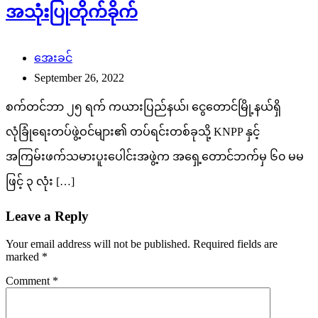
အသုံးပြုတိုက်ခိုက်
အေးခင်
September 26, 2022
စက်တင်ဘာ ၂၅ ရက် ကယားပြည်နယ်၊ ငွေတောင်မြို့နယ်ရှိ
လုံခြုံရေးတပ်ဖွဲ့ဝင်များ၏ တပ်ရင်းတစ်ခုသို့ KNPP နှင့်
အကြမ်းဖက်သမားပူးပေါင်းအဖွဲ့က အရှေ့တောင်ဘက်မှ ၆၀ မမ
ဖြင့် ၃ လုံး […]
Leave a Reply
Your email address will not be published.
Required fields are
marked
*
Comment
*