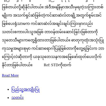
ဖြစ်တယ်လို့ဆိုနိုင်ပါတယ်။ အဲဒီအချိန်မှာအသီးမှရတဲ့သကြားတစ်
မျိုးက အသက်ရှင်ဆဲဖြစ်တဲ့ကင်ဆာဆဲလ်တချို့အတွက်စွမ်းအင်
ဖြစ်ပေးရုံသာမက ကင်ဆာဆဲလ်အချင်းချင်းကြားမှာလည်း
သတင်းစကားပါးသူအဖြစ် တာဝန်ထမ်းဆောင်ခြင်းဖြစ်တာကို
သုတေသီများကတွေ့ရှိထားတာဖြစ်ပါတယ်။ ဓာတုကုထုံးအသုံးပြု
ကုသမှုအများစုမှာ ကင်ဆာရောဂါပြန်ဖြစ်တာကိုတွေ့ရခြင်းက ဘာ
ကြောင့်လဲဆိုတာကို ယခုသုတေသနကအဖြေဖော်ထုတ်ပေးလိုက်
နိုင်တာဖြစ်ပါတယ်။ Ref: STDကိုထက်
Read More
ပြည်သူ့အကျိုးပြု
သတင်း