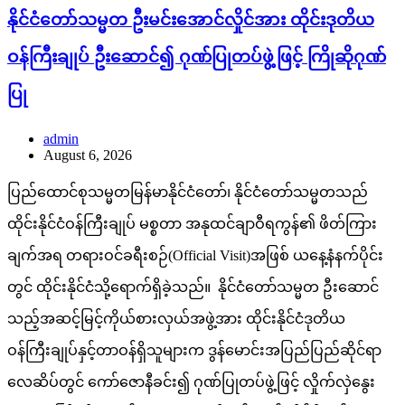
နိုင်ငံတော်သမ္မတ ဦးမင်းအောင်လှိုင်အား ထိုင်းဒုတိယ
ဝန်ကြီးချုပ် ဦးဆောင်၍ ဂုဏ်ပြုတပ်ဖွဲ့ဖြင့် ကြိုဆိုဂုဏ်
ပြု
admin
August 6, 2026
ပြည်ထောင်စုသမ္မတမြန်မာနိုင်ငံတော်၊ နိုင်ငံတော်သမ္မတသည်
ထိုင်းနိုင်ငံဝန်ကြီးချုပ် မစ္စတာ အနုထင်ချာဝီရကွန်၏ ဖိတ်ကြား
ချက်အရ တရားဝင်ခရီးစဉ်(Official Visit)အဖြစ် ယနေ့နံနက်ပိုင်း
တွင် ထိုင်းနိုင်ငံသို့ရောက်ရှိခဲ့သည်။ နိုင်ငံတော်သမ္မတ ဦးဆောင်
သည့်အဆင့်မြင့်ကိုယ်စားလှယ်အဖွဲ့အား ထိုင်းနိုင်ငံဒုတိယ
ဝန်ကြီးချုပ်နှင့်တာဝန်ရှိသူများက ဒွန်မောင်းအပြည်ပြည်ဆိုင်ရာ
လေဆိပ်တွင် ကော်ဇောနီခင်း၍ ဂုဏ်ပြုတပ်ဖွဲ့ဖြင့် လှိုက်လှဲနွေး