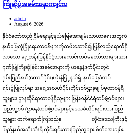
ကြိုဆိုပွဲအခမ်းအနားကျင်းပ
admin
August 6, 2026
နိုင်ငံတော်တည်ငြိမ်ရေးနှင့်နယ်မြေအေးချမ်းသာယာရေးအတွက်
နယ်မြေလုံခြုံရေးတာဝန်များကိုထမ်းဆောင်၍ ပြန်လည်ရောက်ရှိ
လာသော ရှေ့တန်းပြန်နိုင်ငံ့သားကောင်းတပ်မတော်သားများအား
ဂုဏ်ပြုကြိုဆိုခြင်းအခမ်းအနားကို ယနေ့နံနက်ပိုင်းတွင်
ရှမ်းပြည်နယ်(တောင်ပိုင်း)၊ မိုးနဲမြို့နယ်ရှိ နယ်မြေခံတပ်
ရင်း၌ပြုလုပ်ရာ အရှေ့အလယ်ပိုင်းတိုင်းစစ်ဌာနချုပ်မှတာဝန်ရှိ
သူများ၊ ဌာနဆိုင်ရာတာဝန်ရှိသူများ၊မြန်မာနိုင်ငံရဲတပ်ဖွဲ့ဝင်များ၊
ပြည်သူ့စစ် (ဌာနေ)တပ်ဖွဲ့ဝင်များနှင့်ဒေသခံတိုင်းရင်းသားပြည်
သူများ တက်ရောက်ကြသည်။ တိုင်းဒေသကြီးနှင့်
ပြည်နယ်အသီးသီးရှိ တိုင်းရင်းသားပြည်သူများ စိတ်အေးချမ်း