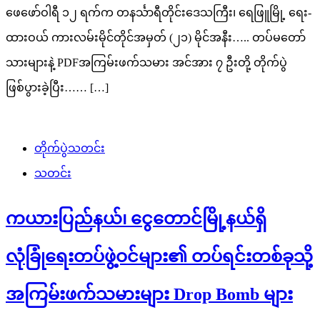
ဖေဖော်ဝါရီ ၁၂ ရက်က တနင်္သာရီတိုင်းဒေသကြီး၊ ရေဖြူမြို့ ရေး-
ထားဝယ် ကားလမ်းမိုင်တိုင်အမှတ် (၂၁) မိုင်အနီး….. တပ်မတော်
သားများနဲ့ PDFအကြမ်းဖက်သမား အင်အား ၇ ဦးတို့ တိုက်ပွဲ
ဖြစ်ပွားခဲ့ပြီး…… […]
တိုက်ပွဲသတင်း
သတင်း
ကယားပြည်နယ်၊ ငွေတောင်မြို့နယ်ရှိ
လုံခြုံရေးတပ်ဖွဲ့ဝင်များ၏ တပ်ရင်းတစ်ခုသို့
အကြမ်းဖက်သမားများ Drop Bomb များ