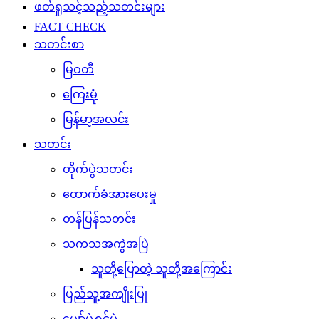
ဖတ်ရှုသင့်သည့်သတင်းများ
FACT CHECK
သတင်းစာ
မြဝတီ
ကြေးမုံ
မြန်မာ့အလင်း
သတင်း
တိုက်ပွဲသတင်း
ထောက်ခံအားပေးမှု
တန်ပြန်သတင်း
သကသအကွဲအပြဲ
သူတို့ပြောတဲ့ သူတို့အကြောင်း
ပြည်သူ့အကျိုးပြု
ပျော်ပွဲရွှင်ပွဲ