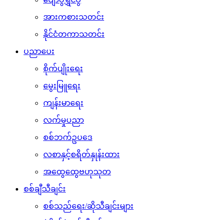
အားကစားသတင်း
နိုင်ငံတကာသတင်း
ပညာပေး
စိုက်ပျိုးရေး
မွေးမြူရေး
ကျန်းမာရေး
လက်မှုပညာ
စစ်ဘက်ဥပဒေ
လစာနှင့်စရိတ်နှုန်းထား
အထွေထွေဗဟုသုတ
စစ်ချီသီချင်း
စစ်သည်ရေး/ဆိုသီချင်းများ