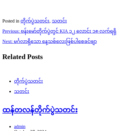
Posted in
တိုက်ပွဲသတင်း
,
သတင်း
Post
Previous:
ဗန်းမော်တိုက်ပွဲတွင် KIA ၁၂ လောင်း ၁၈ လက်ရရှိ
navigation
Next:
မင်္ဂလာရှိသော နေ့သစ်လေးဖြစ်ပါစေခင်ဗျာ
Related Posts
တိုက်ပွဲသတင်း
သတင်း
ထန်တလန်တိုက်ပွဲသတင်း
admin