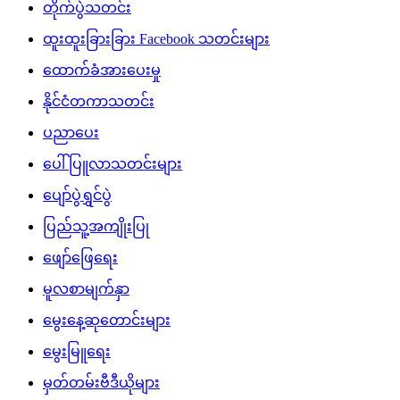
တိုက်ပွဲသတင်း
ထူးထူးခြားခြား Facebook သတင်းများ
ထောက်ခံအားပေးမှု
နိုင်ငံတကာသတင်း
ပညာပေး
ပေါ်ပြူလာသတင်းများ
ပျော်ပွဲရွှင်ပွဲ
ပြည်သူ့အကျိုးပြု
ဖျော်ဖြေရေး
မူလစာမျက်နှာ
မွေးနေ့ဆုတောင်းများ
မွေးမြူရေး
မှတ်တမ်းဗီဒီယိုများ