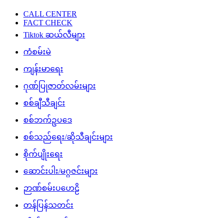
CALL CENTER
FACT CHECK
Tiktok ဆယ်လီများ
ကံစမ်းမဲ
ကျန်းမာရေး
ဂုဏ်ပြုဇာတ်လမ်းများ
စစ်ချီသီချင်း
စစ်ဘက်ဥပဒေ
စစ်သည်ရေး/ဆိုသီချင်းများ
စိုက်ပျိုးရေး
ဆောင်းပါး/မဂ္ဂဇင်းများ
ဉာဏ်စမ်းပဟေဠိ
တန်ပြန်သတင်း