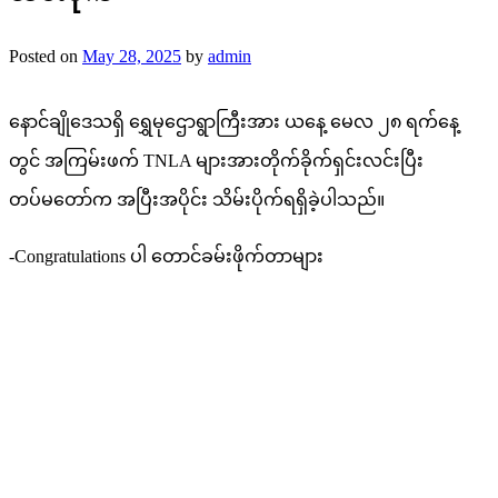
Posted on
May 28, 2025
by
admin
နောင်ချိုဒေသရှိ ရွှေမုဌောရွာကြီးအား ယနေ့ မေလ ၂၈ ရက်‌နေ့
တွင် အကြမ်းဖက် TNLA များအားတိုက်ခိုက်ရှင်းလင်းပြီး
တပ်မတော်က အပြီးအပိုင်း သိမ်းပိုက်ရရှိခဲ့ပါသည်။
-Congratulations ပါ တောင်ခမ်းဖိုက်တာများ