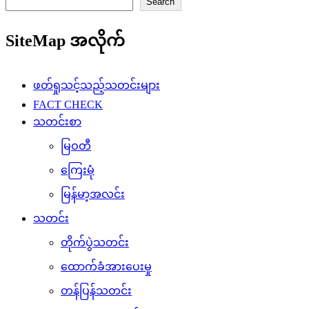
Search
SiteMap အလိုက်
ဖတ်ရှုသင့်သည့်သတင်းများ
FACT CHECK
သတင်းစာ
မြဝတီ
ကြေးမုံ
မြန်မာ့အလင်း
သတင်း
တိုက်ပွဲသတင်း
ထောက်ခံအားပေးမှု
တန်ပြန်သတင်း