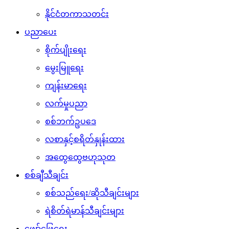
နိုင်ငံတကာသတင်း
ပညာပေး
စိုက်ပျိုးရေး
မွေးမြူရေး
ကျန်းမာရေး
လက်မှုပညာ
စစ်ဘက်ဥပဒေ
လစာနှင့်စရိတ်နှုန်းထား
အထွေထွေဗဟုသုတ
စစ်ချီသီချင်း
စစ်သည်ရေး/ဆိုသီချင်းများ
ရဲစိတ်ရဲမာန်သီချင်းများ
ဖျော်ဖြေရေး