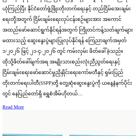
ယုံကြည်ပြီး နိုင်ငံတော်ဖွံ့ဖြိုးတိုးတက်ရေးနှင့် တည်ငြိမ်အေးချမ်း
ရေးတို့အတွက် ငြိမ်းချမ်းရေးလုပ်ငန်းစဉ်များအား အကောင်
အထည်ဖော်ဆောင်ရွက်နိုင်ရန်အတွက် ကြိုတင်ကန့်သတ်ချက်များ
မထားသည့် ဆွေးနွေးပွဲများပြုလုပ်နိုင်ရန် ကြေညာချက်အမှတ်
၁/၂၀၂၆ ဖြင့် ၂၁-၄-၂၀၂၆ တွင် ကမ်းလှမ်း ဖိတ်ခေါ်ခဲ့သည်။
ထိုသို့ဖိတ်ခေါ်ချက်အရ အမျိုးသားစည်းလုံးညီညွတ်ရေးနှင့်
ငြိမ်းချမ်းရေးဖော်ဆောင်မှုညှိနှိုင်းရေးကော်မတီနှင့် ရှမ်းပြည်
တိုးတက်ရေးပါတီ(SSPP)တို့ တွေ့ဆုံဆွေးနွေးပွဲကို ယနေ့နံနက်ပိုင်း
တွင် နေပြည်တော်ရှိ ရွှေစံအိမ်ဟိုတယ်…
Read More