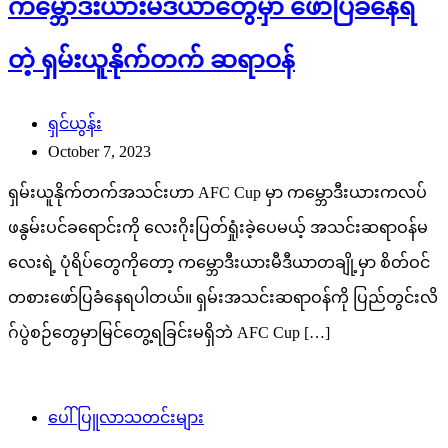
ကမ္ဘောဒီးယားမီဒီယာတွေမှာ ဖော်ပြခံနေရ
တဲ့ ရှမ်းယူနိုက်တက် ဆရာဝန်
ရှင်ယွန်း
October 7, 2023
ရှမ်းယူနိုက်တက်အသင်းဟာ AFC Cup မှာ ကမ္ဘောဒီးယားကလပ်
ဖနွမ်းပင်ခရောင်းကို လေးဂိုးပြတ်ရှုံးခဲ့ပေမယ့် အသင်းဆရာဝန်မ
လေးရဲ့ ပုံရိပ်တွေကိုတော့ ကမ္ဘောဒီးယားမီဒီယာတချို့မှာ စိတ်ဝင်
တစားဖော်ပြခံနေရပါတယ်။ ရှမ်းအသင်းဆရာဝန်ကို ပြည်တွင်းလိ
ဂ်ပွဲစဉ်တွေမှာမြင်တွေ့ရခြင်းမရှိဘဲ AFC Cup […]
ပေါ်ပြူလာသတင်းများ