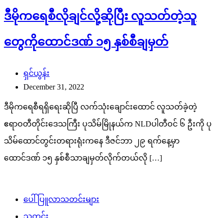
ဒီမိုကရေစီလိုချင်လို့ဆိုပြီး လူသတ်တဲ့သူ
တွေကိုထောင်ဒဏ် ၁၅ နှစ်စီချမှတ်
ရှင်ယွန်း
December 31, 2022
ဒီမိုကရေစီရရှိရေးဆိုပြီ လက်သုံးချောင်းထောင် လူသတ်ခဲ့တဲ့
ဧရာဝတီတိုင်းဒေသကြီး ပုသိမ်မြိုနယ်က NLDပါတီဝင် ၆ ဦးကို ပု
သိမ်ထောင်တွင်းတရားရုံးကနေ ဒီဇင်ဘာ ၂၉ ရက်နေ့မှာ
ထောင်ဒဏ် ၁၅ နှစ်စီသာချမှတ်လိုက်တယ်လို […]
ပေါ်ပြူလာသတင်းများ
သတင်း