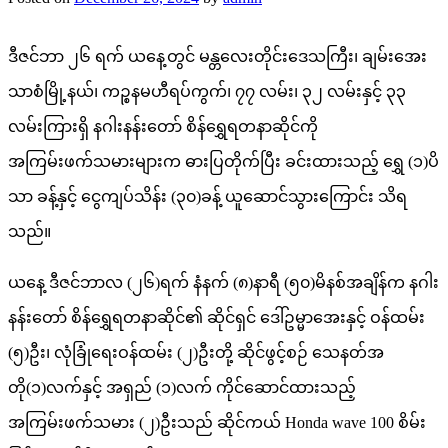
ဒီဇင်ဘာ ၂၆ ရက် ယနေ့တွင် မန္တလေးတိုင်းဒေသကြီး၊ ချမ်းအေး
သာစံမြို့နယ်၊ ကဉ္စနမဟီရပ်ကွက်၊ ၇၇ လမ်း၊ ၃၂ လမ်းနှင့် ၃၃
လမ်းကြားရှိ နဂါးနန်းတော် စိန်ရွှေရတနာဆိုင်ကို
အကြမ်းဖက်သမားများက ဓားပြတိုက်ပြီး ခင်းထားသည့် ရွှေ (၁)ပိ
သာ ခန့်နှင့် ငွေကျပ်သိန်း (၃၀)ခန့် ယူဆောင်သွားကြောင်း သိရ
သည်။
ယနေ့ ဒီဇင်ဘာလ (၂၆)ရက် နံနက် (၈)နာရီ (၅၀)မိနစ်အချိန်က နဂါး
နန်းတော် စိန်ရွှေရတနာဆိုင်၏ ဆိုင်ရှင် ဒေါ်ဥမ္မာအေးနှင့် ဝန်ထမ်း
(၅)ဦး၊ လုံခြုံရေးဝန်ထမ်း (၂)ဦးတို့ ဆိုင်ဖွင့်စဉ် သေနတ်အ
တို(၁)လက်နှင့် အရှည် (၁)လက် ကိုင်ဆောင်ထားသည့်
အကြမ်းဖက်သမား (၂)ဦးသည် ဆိုင်ကယ် Honda wave 100 စိမ်း