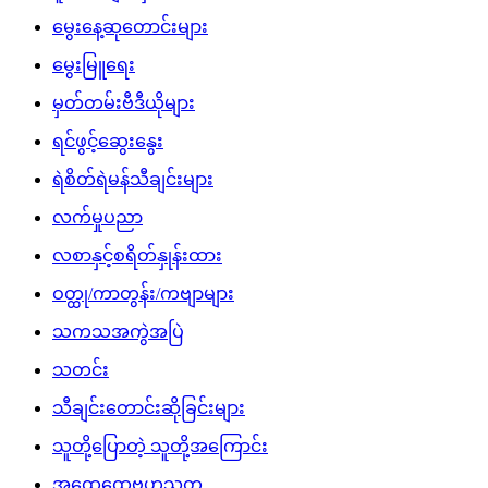
မွေးနေ့ဆုတောင်းများ
မွေးမြူရေး
မှတ်တမ်းဗီဒီယိုများ
ရင်ဖွင့်ဆွေးနွေး
ရဲစိတ်ရဲမန်သီချင်းများ
လက်မှုပညာ
လစာနှင့်စရိတ်နှုန်းထား
ဝတ္ထု/ကာတွန်း/ကဗျာများ
သကသအကွဲအပြဲ
သတင်း
သီချင်းတောင်းဆိုခြင်းများ
သူတို့ပြောတဲ့ သူတို့အကြောင်း
အထွေထွေဗဟုသုတ