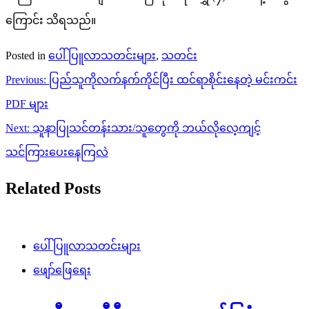
ကြောင်း သိရသည်။
Posted in
ပေါ်ပြူလာသတင်းများ
,
သတင်း
Post
Previous:
ပြည်သူကိုလက်နက်ကိုင်ပြီး ထင်ရာစိုင်းနေတဲ့ မင်းကင်း
navigation
PDF များ
Next:
သူနာပြုသင်တန်းသား/သူတွေကို ဘယ်လိုလေ့ကျင့်
သင်ကြားပေးနေကြလဲ
Related Posts
ပေါ်ပြူလာသတင်းများ
ဖျော်ဖြေရေး