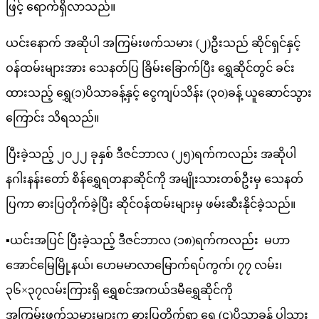
ဖြင့် ရောက်ရှိလာသည်။
ယင်းနောက် အဆိုပါ အကြမ်းဖက်သမား (၂)ဦးသည် ဆိုင်ရှင်နှင့်
ဝန်ထမ်းများအား သေနတ်ပြ ခြိမ်းခြောက်ပြီး ရွှေဆိုင်တွင် ခင်း
ထားသည့် ရွှေ(၁)ပိသာခန့်နှင့် ငွေကျပ်သိန်း (၃၀)ခန့် ယူဆောင်သွား
ကြောင်း သိရသည်။
ပြီးခဲ့သည့် ၂၀၂၂ ခုနှစ် ဒီဇင်ဘာလ (၂၅)ရက်ကလည်း အဆိုပါ
နဂါးနန်းတော် စိန်ရွှေရတနာဆိုင်ကို အမျိုးသားတစ်ဦးမှ သေနတ်
ပြကာ ဓားပြတိုက်ခဲ့ပြီး ဆိုင်ဝန်ထမ်းများမှ ဖမ်းဆီးနိုင်ခဲ့သည်။
▪️ယင်းအပြင် ပြီးခဲ့သည့် ဒီဇင်ဘာလ (၁၈)ရက်ကလည်း မဟာ
အောင်မြေမြို့နယ်၊ ဟေမမာလာမြောက်ရပ်ကွက်၊ ၇၇ လမ်း၊
၃၆×၃၇လမ်းကြားရှိ ရွှေစင်အကယ်ဒမီရွှေဆိုင်ကို
အကြမ်းဖက်သမားများက ဓားပြတိုက်ရာ ရွှေ (၄)ပိသာခန့် ပါသွား