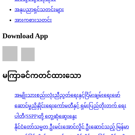
အနုပညာရှင်သတင်းများ
အားကစားသတင်း
Download App
မကြာခင်ကတင်ထားသော
အမျိုးသားစည်းလုံးညီညွတ်ရေးနှင့်ငြိမ်းချမ်းရေးဖော်
ဆောင်မှုညှိနှိုင်းရေးကော်မတီနှင့် ရှမ်းပြည်တိုးတက် ရေး
ပါတီ(SSPP)တို့ တွေ့ဆုံဆွေးနွေး
နိုင်ငံတော်သမ္မတ ဦးမင်းအောင်လှိုင် ဦးဆောင်သည့် မြန်မာ