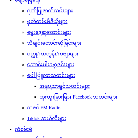
ဂုဏ်ပြုဇာတ်လမ်းများ
မှတ်တမ်းဗီဒီယိုများ
မွေးနေ့ဆုတောင်းများ
သီချင်းတောင်းဆိုခြင်းများ
ဝတ္ထု/ကာတွန်း/ကဗျာများ
ဆောင်းပါး/မဂ္ဂဇင်းများ
ပေါ်ပြူလာသတင်းများ
အနုပညာရှင်သတင်းများ
ထူးထူးခြားခြား Facebook သတင်းများ
သဇင် FM Radio
Tiktok ဆယ်လီများ
ကံစမ်းမဲ