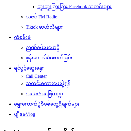
ထူးထူးခြားခြား Facebook သတင်းများ
သဇင် FM Radio
Tiktok ဆယ်လီများ
ကံစမ်းမဲ
ဉာဏ်စမ်းပဟေဠိ
ဖုန်းဘေလ်မဲဖောက်ခြင်း
ရင်ဖွင့်ဆွေးနွေး
Call Center
သတင်းစကားပေးပို့ရန်
အမေး/အဖြေကဏ္ဍ
ရွေးကောက်ပွဲစိစစ်တွေ့ရှိချက်များ
ပျိုမေVlog