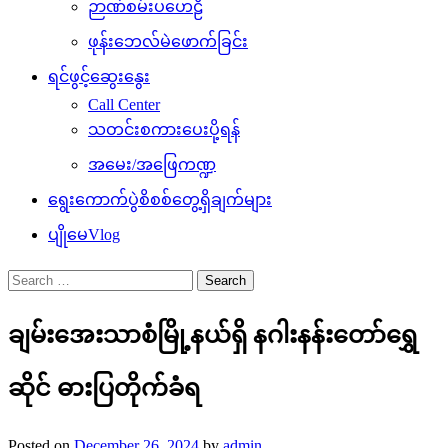
ဉာဏ်စမ်းပဟေဠိ
ဖုန်းဘေလ်မဲဖောက်ခြင်း
ရင်ဖွင့်ဆွေးနွေး
Call Center
သတင်းစကားပေးပို့ရန်
အမေး/အဖြေကဏ္ဍ
ရွေးကောက်ပွဲစိစစ်တွေ့ရှိချက်များ
ပျိုမေVlog
Search
for:
ချမ်းအေးသာစံမြို့နယ်ရှိ နဂါးနန်းတော်ရွှေ
ဆိုင် ဓားပြတိုက်ခံရ
Posted on
December 26, 2024
by
admin