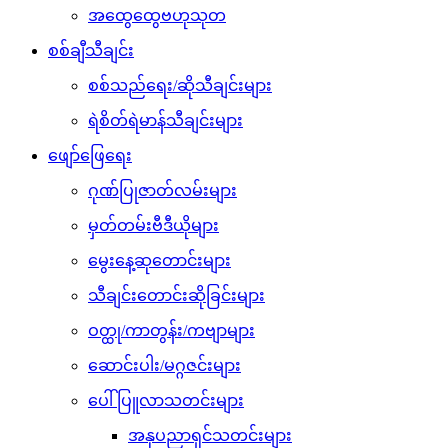
အထွေထွေဗဟုသုတ
စစ်ချီသီချင်း
စစ်သည်ရေး/ဆိုသီချင်းများ
ရဲစိတ်ရဲမာန်သီချင်းများ
ဖျော်ဖြေရေး
ဂုဏ်ပြုဇာတ်လမ်းများ
မှတ်တမ်းဗီဒီယိုများ
မွေးနေ့ဆုတောင်းများ
သီချင်းတောင်းဆိုခြင်းများ
ဝတ္ထု/ကာတွန်း/ကဗျာများ
ဆောင်းပါး/မဂ္ဂဇင်းများ
ပေါ်ပြူလာသတင်းများ
အနုပညာရှင်သတင်းများ