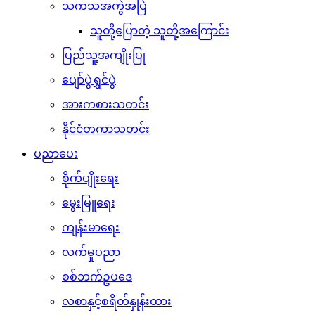
သကသအကွဲအပြဲ
သူတို့ပြောတဲ့ သူတို့အကြောင်း
ပြည်သူ့အကျိုးပြု
ပျော်ပွဲရွှင်ပွဲ
အားကစားသတင်း
နိုင်ငံတကာသတင်း
ပညာပေး
စိုက်ပျိုးရေး
မွေးမြူရေး
ကျန်းမာရေး
လက်မှုပညာ
စစ်ဘက်ဥပဒေ
လစာနှင့်စရိတ်နှုန်းထား