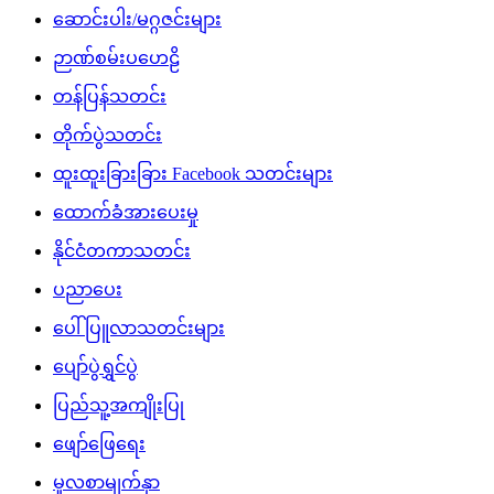
ဆောင်းပါး/မဂ္ဂဇင်းများ
ဉာဏ်စမ်းပဟေဠိ
တန်ပြန်သတင်း
တိုက်ပွဲသတင်း
ထူးထူးခြားခြား Facebook သတင်းများ
ထောက်ခံအားပေးမှု
နိုင်ငံတကာသတင်း
ပညာပေး
ပေါ်ပြူလာသတင်းများ
ပျော်ပွဲရွှင်ပွဲ
ပြည်သူ့အကျိုးပြု
ဖျော်ဖြေရေး
မူလစာမျက်နှာ