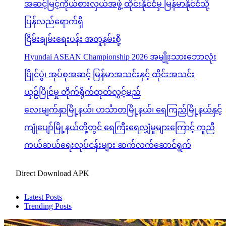
အဆင့်မြင့်ကိုယ်စားလှယ်အဖွဲ့ ထိုင်းနိုင်ငံမှ မြန်မာနိုင်ငံသို့
ပြန်လည်ရောက်ရှိ
ငြိမ်းချမ်းရေးပန်း အတူနမ်းစို့
Hyundai ASEAN Championship 2026 အမျိုးသားဘောလုံး
ပြိုင်ပွဲ၊ အုပ်စုအဆင့် မြန်မာအသင်းနှင့် ထိုင်းအသင်း
ယှဉ်ပြိုင်မှု တိုက်ရိုက်ထုတ်လွှင့်မည်
လေးမျက်နှာမြို့နယ်၊ ဟင်္သာတမြို့နယ်၊ ရေကြည်မြို့နယ်နှင့်
ကျုံပျော်မြို့နယ်တို့တွင် ရေကြီးရေလျှံမှုများကြောင့် ကူညီ
ကယ်ဆယ်ရေးလုပ်ငန်းများ ဆက်လက်ဆောင်ရွက်
Direct Download APK
Latest Posts
Trending Posts