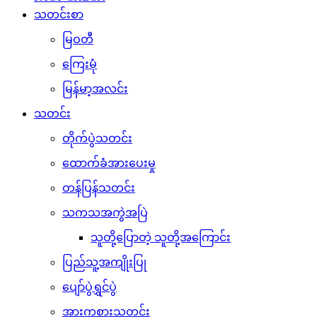
သတင်းစာ
မြဝတီ
ကြေးမုံ
မြန်မာ့အလင်း
သတင်း
တိုက်ပွဲသတင်း
ထောက်ခံအားပေးမှု
တန်ပြန်သတင်း
သကသအကွဲအပြဲ
သူတို့ပြောတဲ့ သူတို့အကြောင်း
ပြည်သူ့အကျိုးပြု
ပျော်ပွဲရွှင်ပွဲ
အားကစားသတင်း