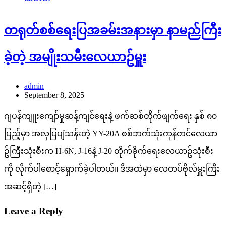
တရုတ်စစ်ရေးပြအခမ်းအနားမှာ နာမည်ကြီး
ခဲ့တဲ့ အမျိုးသမီးလေယာဥ်မှူး
admin
September 8, 2025
ဂျပန်ကျူးကျော်မှုဆန့်ကျင်ရေးနဲ့ ဖက်ဆစ်တိုက်ဖျက်ရေး နှစ် ၈၀
ပြည့်မှာ အလှပြပျံသန်းတဲ့ YY-20A စစ်ဘက်သုံးကုန်တင်လေယာ
ဥ်ကြီးသုံးစီးက H-6N, J-16နဲ့ J-20 တိုက်ခိုက်ရေးလေယာဥ်သုံးစီး
ကို လိုက်ပါစောင့်ရှောက်ခဲ့ပါတယ်။ ဒီအထဲမှာ လေတပ်ဗိုလ်မှူးကြီး
အဆင့်ရှိတဲ့ […]
Leave a Reply