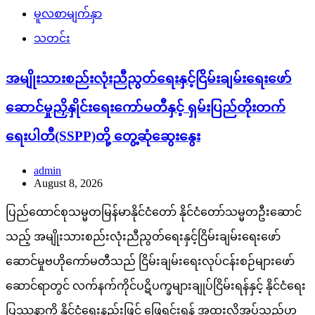
မူလစာမျက်နှာ
သတင်း
အမျိုးသားစည်းလုံးညီညွတ်ရေးနှင့်ငြိမ်းချမ်းရေးဖော်
ဆောင်မှုညှိနှိုင်းရေးကော်မတီနှင့် ရှမ်းပြည်တိုးတက်
ရေးပါတီ(SSPP)တို့ တွေ့ဆုံဆွေးနွေး
admin
August 8, 2026
ပြည်ထောင်စုသမ္မတမြန်မာနိုင်ငံတော် နိုင်ငံတော်သမ္မတဦးဆောင်
သည့် အမျိုးသားစည်းလုံးညီညွတ်ရေးနှင့်ငြိမ်းချမ်းရေးဖော်
ဆောင်မှုဗဟိုကော်မတီသည် ငြိမ်းချမ်းရေးလုပ်ငန်းစဉ်များဖော်
ဆောင်ရာတွင် လက်နက်ကိုင်ပဋိပက္ခများချုပ်ငြိမ်းရန်နှင့် နိုင်ငံရေး
ပြဿနာကို နိုင်ငံရေးနည်းဖြင့် ဖြေရှင်းရန် အထူးလိုအပ်သည်ဟု