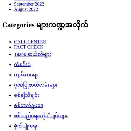
September 2022
August 2022
Categories များကဏ္ဍအလိုက်
CALL CENTER
FACT CHECK
Tiktok ဆယ်လီများ
ကံစမ်းမဲ
ကျန်းမာရေး
ဂုဏ်ပြုဇာတ်လမ်းများ
စစ်ချီသီချင်း
စစ်ဘက်ဥပဒေ
စစ်သည်ရေး/ဆိုသီချင်းများ
စိုက်ပျိုးရေး