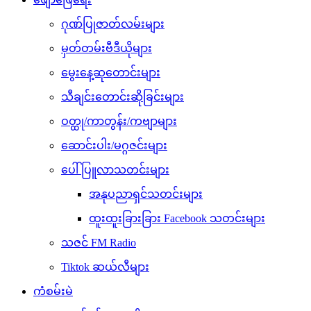
ဂုဏ်ပြုဇာတ်လမ်းများ
မှတ်တမ်းဗီဒီယိုများ
မွေးနေ့ဆုတောင်းများ
သီချင်းတောင်းဆိုခြင်းများ
ဝတ္ထု/ကာတွန်း/ကဗျာများ
ဆောင်းပါး/မဂ္ဂဇင်းများ
ပေါ်ပြူလာသတင်းများ
အနုပညာရှင်သတင်းများ
ထူးထူးခြားခြား Facebook သတင်းများ
သဇင် FM Radio
Tiktok ဆယ်လီများ
ကံစမ်းမဲ