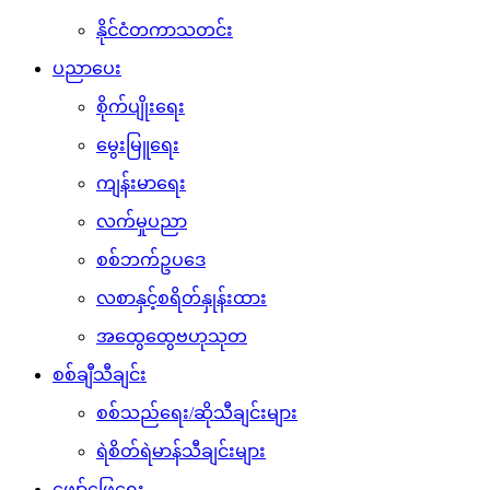
နိုင်ငံတကာသတင်း
ပညာပေး
စိုက်ပျိုးရေး
မွေးမြူရေး
ကျန်းမာရေး
လက်မှုပညာ
စစ်ဘက်ဥပဒေ
လစာနှင့်စရိတ်နှုန်းထား
အထွေထွေဗဟုသုတ
စစ်ချီသီချင်း
စစ်သည်ရေး/ဆိုသီချင်းများ
ရဲစိတ်ရဲမာန်သီချင်းများ
ဖျော်ဖြေရေး