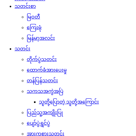
သတင်းစာ
မြဝတီ
ကြေးမုံ
မြန်မာ့အလင်း
သတင်း
တိုက်ပွဲသတင်း
ထောက်ခံအားပေးမှု
တန်ပြန်သတင်း
သကသအကွဲအပြဲ
သူတို့ပြောတဲ့ သူတို့အကြောင်း
ပြည်သူ့အကျိုးပြု
ပျော်ပွဲရွှင်ပွဲ
အားကစားသတင်း