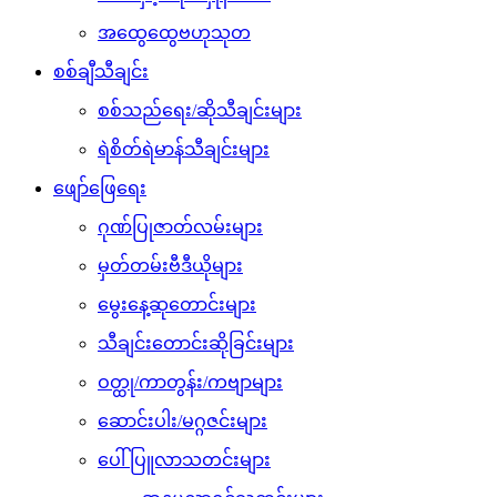
အထွေထွေဗဟုသုတ
စစ်ချီသီချင်း
စစ်သည်ရေး/ဆိုသီချင်းများ
ရဲစိတ်ရဲမာန်သီချင်းများ
ဖျော်ဖြေရေး
ဂုဏ်ပြုဇာတ်လမ်းများ
မှတ်တမ်းဗီဒီယိုများ
မွေးနေ့ဆုတောင်းများ
သီချင်းတောင်းဆိုခြင်းများ
ဝတ္ထု/ကာတွန်း/ကဗျာများ
ဆောင်းပါး/မဂ္ဂဇင်းများ
ပေါ်ပြူလာသတင်းများ