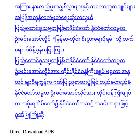
အကြား နားလည်မှုစာချွန်လွှာများနှင့် သဘောတူစာချုပ်များ
အပြန်အလှန်လက်မှတ်ရေးထိုးလဲလှယ်
ပြည်ထောင်စုသမ္မတမြန်မာနိုင်ငံတော် နိုင်ငံတော်သမ္မတ
ဦးမင်းအောင်လှိုင် “မြန်မာ-ထိုင်း စီးပွားရေးဖိုရမ်” သို့ တက်
ရောက်မိန့်ခွန်းပြောကြား
ပြည်ထောင်စုသမ္မတမြန်မာနိုင်ငံတော် နိုင်ငံတော်သမ္မတ
ဦးမင်းအောင်လှိုင်အား ထိုင်းနိုင်ငံဝန်ကြီးချုပ် မစ္စတာ အနု
ထင် ချာဝီရကွန်က ဂုဏ်ပြုညစာစားပွဲဖြင့် တည်ခင်းဧည့်ခံ
နိုင်ငံတော်သမ္မတ ဦးမင်းအောင်လှိုင်အား ထိုင်းဝန်ကြီးချုပ်
က အစိုးရအိမ်တော်၌ နိုင်ငံတော်အဆင့် အခမ်းအနားဖြင့်
ဂုဏ်ပြုကြိုဆို
Direct Download APK