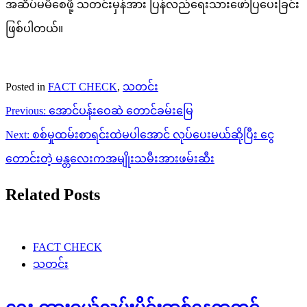
အဆိပ်မမိစေဖို့ သတင်းမှန်အား ပြန်လည်ရေးသားဖော်ပြပေးခြင်း
ဖြစ်ပါတယ်။
Posted in
FACT CHECK
,
သတင်း
Post
Previous:
အောင်ပန်းဝေဆဲ တောင်ခမ်းမြေ
navigation
Next:
စစ်မှုထမ်းစာရင်းထဲမပါအောင် လုပ်ပေးမယ်ဆိုပြီး ငွေ
တောင်းတဲ့ မန္တလေးကအမျိုးသမီးအားဖမ်းဆီး
Related Posts
FACT CHECK
သတင်း