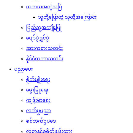
သကသအကွဲအပြဲ
သူတို့ပြောတဲ့ သူတို့အကြောင်း
ပြည်သူ့အကျိုးပြု
ပျော်ပွဲရွှင်ပွဲ
အားကစားသတင်း
နိုင်ငံတကာသတင်း
ပညာပေး
စိုက်ပျိုးရေး
မွေးမြူရေး
ကျန်းမာရေး
လက်မှုပညာ
စစ်ဘက်ဥပဒေ
လစာနှင့်စရိတ်နှုန်းထား