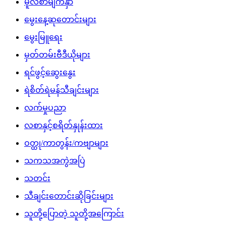
မူလစာမျက်နှာ
မွေးနေ့ဆုတောင်းများ
မွေးမြူရေး
မှတ်တမ်းဗီဒီယိုများ
ရင်ဖွင့်ဆွေးနွေး
ရဲစိတ်ရဲမန်သီချင်းများ
လက်မှုပညာ
လစာနှင့်စရိတ်နှုန်းထား
ဝတ္ထု/ကာတွန်း/ကဗျာများ
သကသအကွဲအပြဲ
သတင်း
သီချင်းတောင်းဆိုခြင်းများ
သူတို့ပြောတဲ့ သူတို့အကြောင်း