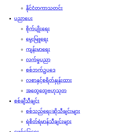
နိုင်ငံတကာသတင်း
ပညာပေး
စိုက်ပျိုးရေး
မွေးမြူရေး
ကျန်းမာရေး
လက်မှုပညာ
စစ်ဘက်ဥပဒေ
လစာနှင့်စရိတ်နှုန်းထား
အထွေထွေဗဟုသုတ
စစ်ချီသီချင်း
စစ်သည်ရေး/ဆိုသီချင်းများ
ရဲစိတ်ရဲမာန်သီချင်းများ
ဖျော်ဖြေရေး