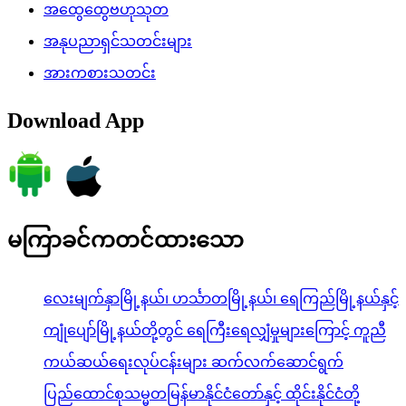
အထွေထွေဗဟုသုတ
အနုပညာရှင်သတင်းများ
အားကစားသတင်း
Download App
မကြာခင်ကတင်ထားသော
လေးမျက်နှာမြို့နယ်၊ ဟင်္သာတမြို့နယ်၊ ရေကြည်မြို့နယ်နှင့်
ကျုံပျော်မြို့နယ်တို့တွင် ရေကြီးရေလျှံမှုများကြောင့် ကူညီ
ကယ်ဆယ်ရေးလုပ်ငန်းများ ဆက်လက်ဆောင်ရွက်
ပြည်ထောင်စုသမ္မတမြန်မာနိုင်ငံတော်နှင့် ထိုင်းနိုင်ငံတို့