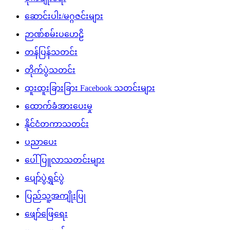
ဆောင်းပါး/မဂ္ဂဇင်းများ
ဉာဏ်စမ်းပဟေဠိ
တန်ပြန်သတင်း
တိုက်ပွဲသတင်း
ထူးထူးခြားခြား Facebook သတင်းများ
ထောက်ခံအားပေးမှု
နိုင်ငံတကာသတင်း
ပညာပေး
ပေါ်ပြူလာသတင်းများ
ပျော်ပွဲရွှင်ပွဲ
ပြည်သူ့အကျိုးပြု
ဖျော်ဖြေရေး