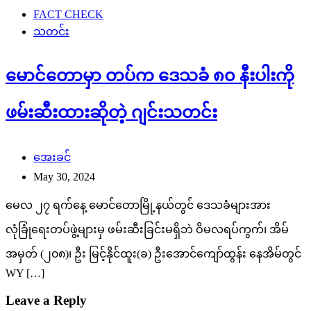
FACT CHECK
သတင်း
မောင်တောမှာ တပ်က ဒေသခံ ၈၀ နီးပါးကို
ဖမ်းဆီးထားဆိုတဲ့ ဂျင်းသတင်း
အေးခင်
May 30, 2024
မေလ ၂၇ ရက်နေ့ မောင်တောမြို့နယ်တွင် ဒေသခံများအား
လုံခြုံရေးတပ်ဖွဲ့များမှ ဖမ်းဆီးခြင်းမရှိဘဲ ဝိမလရပ်ကွက်၊ အိမ်
အမှတ် (၂၀၈)၊ ဦး မြင့်နိုင်ထူး(ခ) ဦးအောင်ကျော်ထွန်း နေအိမ်တွင်
WY […]
Leave a Reply