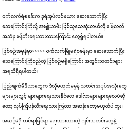
ဝက်လက်ရဲစခန်းက ဒုရဲအုပ်လင်မယား ဆေးသောက်ပြီး
သေကြောင်းကြံလို့ အမျိုးသမီး ဖြစ်သူသေဆုံးတယ်လို့ မြေလတ်
အသံမှ ဖန်တီးရေးသားထားကြောင်း တွေ့ရှိရပါတယ်။
ဖြစ်စဉ်အမှန်မှာ>>>>> ဝက်လက်မြိုမရဲစခန်းမှာ ဆေးသောက်ပြီး
သေကြောင်းကြံစည်တဲ့ ဖြစ်စဉ်မရှိကြောင်း အတွင်းသတင်းများ
အရသိရှိရပါတယ်။
ပြည်ဖျက်မီဒီယာတွေက ဒီလိုမဟုတ်မမှန် သတင်းအပုပ်အသိုးတွေ
များများလွှင့် များများရေးသားနိုင်လေ ဒေါ်လာများများရလေပဲဆို
တော့ လုပ်ကြံဖန်တီးရေးသားကြတာ အဆန်းတော့မဟုတ်ပါဘူး။
အဆင့်မရှိ ထင်ရာမြင်ရာ ရေးသားထားတဲ့ ဂျင်းသတင်းတွေနဲ့