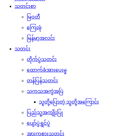
သတင်းစာ
မြဝတီ
ကြေးမုံ
မြန်မာ့အလင်း
သတင်း
တိုက်ပွဲသတင်း
ထောက်ခံအားပေးမှု
တန်ပြန်သတင်း
သကသအကွဲအပြဲ
သူတို့ပြောတဲ့ သူတို့အကြောင်း
ပြည်သူ့အကျိုးပြု
ပျော်ပွဲရွှင်ပွဲ
အားကစားသတင်း