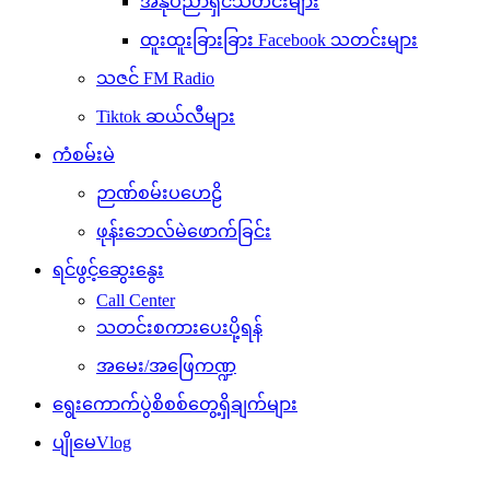
အနုပညာရှင်သတင်းများ
ထူးထူးခြားခြား Facebook သတင်းများ
သဇင် FM Radio
Tiktok ဆယ်လီများ
ကံစမ်းမဲ
ဉာဏ်စမ်းပဟေဠိ
ဖုန်းဘေလ်မဲဖောက်ခြင်း
ရင်ဖွင့်ဆွေးနွေး
Call Center
သတင်းစကားပေးပို့ရန်
အမေး/အဖြေကဏ္ဍ
ရွေးကောက်ပွဲစိစစ်တွေ့ရှိချက်များ
ပျိုမေVlog