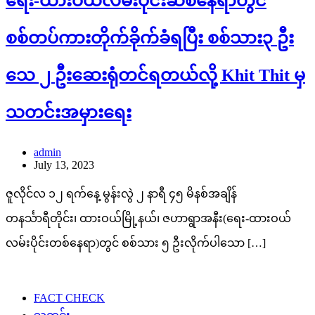
ရေး-ထားဝယ်လမ်းပိုင်းဆစ်နေရာတွင်
စစ်တပ်ကားတိုက်ခိုက်ခံရပြီး စစ်သား၃ ဦး
သေ ၂ ဦးဆေးရုံတင်ရတယ်လို့ Khit Thit မှ
သတင်းအမှားရေး
admin
July 13, 2023
ဇူလိုင်လ ၁၂ ရက်နေ့ မွန်းလွဲ ၂ နာရီ ၄၅ မိနစ်အချိန်
တနင်္သာရီတိုင်း၊ ထားဝယ်မြို့နယ်၊ ဇဟာရွာအနီး(ရေး-ထားဝယ်
လမ်းပိုင်းတစ်နေရာ)တွင် စစ်သား ၅ ဦးလိုက်ပါသော […]
FACT CHECK