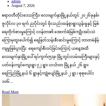
admin
August 7, 2026
ဧရာဝတီတိုင်းဒေသကြီး၊ လေးမျက်နှာမြို့နယ်တွင် ၂၀၂၆ခုနှစ်၊
ဇူလိုင်လ ၃၀ ရက် ညပိုင်းတွင် မိုးသည်းထန်စွာရွာသွန်းမှုနှင့် မြစ်
ရေတိုက်စားမှုကြောင့် ငဝန်တာ၏ အောက်ခံမြစ်ကျိုးအင်းသဲ
ကြောမှထူးပေါက်၍ ရေဖြတ်သန်းစီးဆင်းမှုကြောင့် တာတမံနိမ့်
ကျမှုဖြစ်ပွားပြီး ရေကျော်စီးဝင်ခြင်းကြောင့် ယနေ့အထိ
လေးမျက်နှာမြို့ပေါ် ရပ်ကွက်(၅)ခု၊ မြို့တွင်းလမ်းမကြီးများနှင့်
ပတ်ဝန်းကျင်ကျေးရွာ ၇၂ ရွာ၊ ဟင်္သာတ မြို့နယ် ၂၆ ရွာ၊
ရေကြည်မြို့နယ် ၆ ရွာနှင့်ကျုံပျော်မြို့နယ် ၂ ရွာ ၊ စုစုပေါင်း
၁၀၆…
Read More