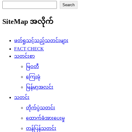
Search
SiteMap အလိုက်
ဖတ်ရှုသင့်သည့်သတင်းများ
FACT CHECK
သတင်းစာ
မြဝတီ
ကြေးမုံ
မြန်မာ့အလင်း
သတင်း
တိုက်ပွဲသတင်း
ထောက်ခံအားပေးမှု
တန်ပြန်သတင်း