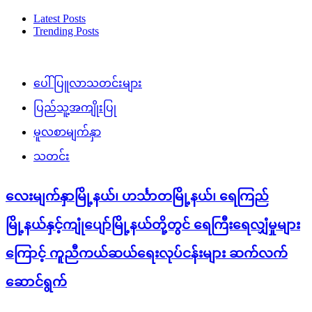
Latest Posts
Trending Posts
ပေါ်ပြူလာသတင်းများ
ပြည်သူ့အကျိုးပြု
မူလစာမျက်နှာ
သတင်း
လေးမျက်နှာမြို့နယ်၊ ဟင်္သာတမြို့နယ်၊ ရေကြည်
မြို့နယ်နှင့်ကျုံပျော်မြို့နယ်တို့တွင် ရေကြီးရေလျှံမှုများ
ကြောင့် ကူညီကယ်ဆယ်ရေးလုပ်ငန်းများ ဆက်လက်
ဆောင်ရွက်