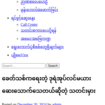
ဉာဏ်စမ်းပဟေဠိ
ဖုန်းဘေလ်မဲဖောက်ခြင်း
ရင်ဖွင့်ဆွေးနွေး
Call Center
သတင်းစကားပေးပို့ရန်
အမေး/အဖြေကဏ္ဍ
ရွေးကောက်ပွဲစိစစ်တွေ့ရှိချက်များ
ပျိုမေVlog
Search
for:
ခေတ်သစ်ကရေးတဲ့ ဒုရဲအုပ်လင်မယား
ဆေးသောက်သေတယ်ဆိုတဲ့ သတင်းမှား
Posted on
December 20, 2024
by
admin