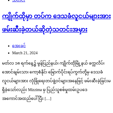
သတင်း
ကျိုက်ထိုမှာ တပ်က ဒေသခံလူငယ်များအား
ဖမ်းဆီးခဲ့တယ်ဆိုတဲ့သတင်းအမှား
အေးခင်
March 21, 2024
မတ်လ ၁၈ ရက်နေ့၌ မွန်ပြည်နယ်၊ ကျိုက်ထိုမြို့နယ် ဖက္ကလိပ်၊
အောင်ချမ်းသာ၊ ကော့စံနိုင်၊ မြောက်ပိုင်းရပ်ကွက်တို့မှ ဒေသခံ
လူငယ်များအား လုံခြုံရေးတပ်ဖွဲ့ဝင်များအနေဖြင့် ဖမ်းဆီးခဲ့ခြင်းမ
ရှိခဲ့သော်လည်း Mizzima မှ ပြည်သူစစ်မှုထမ်းဥပဒေ
အကောင်အထည်ပေါ်ပြီး […]