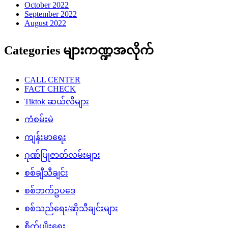
October 2022
September 2022
August 2022
Categories များကဏ္ဍအလိုက်
CALL CENTER
FACT CHECK
Tiktok ဆယ်လီများ
ကံစမ်းမဲ
ကျန်းမာရေး
ဂုဏ်ပြုဇာတ်လမ်းများ
စစ်ချီသီချင်း
စစ်ဘက်ဥပဒေ
စစ်သည်ရေး/ဆိုသီချင်းများ
စိုက်ပျိုးရေး