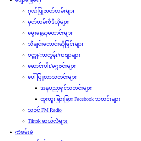
ဂုဏ်ပြုဇာတ်လမ်းများ
မှတ်တမ်းဗီဒီယိုများ
မွေးနေ့ဆုတောင်းများ
သီချင်းတောင်းဆိုခြင်းများ
ဝတ္ထု/ကာတွန်း/ကဗျာများ
ဆောင်းပါး/မဂ္ဂဇင်းများ
ပေါ်ပြူလာသတင်းများ
အနုပညာရှင်သတင်းများ
ထူးထူးခြားခြား Facebook သတင်းများ
သဇင် FM Radio
Tiktok ဆယ်လီများ
ကံစမ်းမဲ