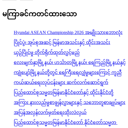
မကြာခင်ကတင်ထားသော
Hyundai ASEAN Championship 2026 အမျိုးသားဘောလုံး
ပြိုင်ပွဲ၊ အုပ်စုအဆင့် မြန်မာအသင်းနှင့် ထိုင်းအသင်း
ယှဉ်ပြိုင်မှု တိုက်ရိုက်ထုတ်လွှင့်မည်
လေးမျက်နှာမြို့နယ်၊ ဟင်္သာတမြို့နယ်၊ ရေကြည်မြို့နယ်နှင့်
ကျုံပျော်မြို့နယ်တို့တွင် ရေကြီးရေလျှံမှုများကြောင့် ကူညီ
ကယ်ဆယ်ရေးလုပ်ငန်းများ ဆက်လက်ဆောင်ရွက်
ပြည်ထောင်စုသမ္မတမြန်မာနိုင်ငံတော်နှင့် ထိုင်းနိုင်ငံတို့
အကြား နားလည်မှုစာချွန်လွှာများနှင့် သဘောတူစာချုပ်များ
အပြန်အလှန်လက်မှတ်ရေးထိုးလဲလှယ်
ပြည်ထောင်စုသမ္မတမြန်မာနိုင်ငံတော် နိုင်ငံတော်သမ္မတ