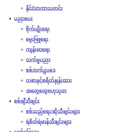
နိုင်ငံတကာသတင်း
ပညာပေး
စိုက်ပျိုးရေး
မွေးမြူရေး
ကျန်းမာရေး
လက်မှုပညာ
စစ်ဘက်ဥပဒေ
လစာနှင့်စရိတ်နှုန်းထား
အထွေထွေဗဟုသုတ
စစ်ချီသီချင်း
စစ်သည်ရေး/ဆိုသီချင်းများ
ရဲစိတ်ရဲမာန်သီချင်းများ
ဖျော်ဖြေရေး