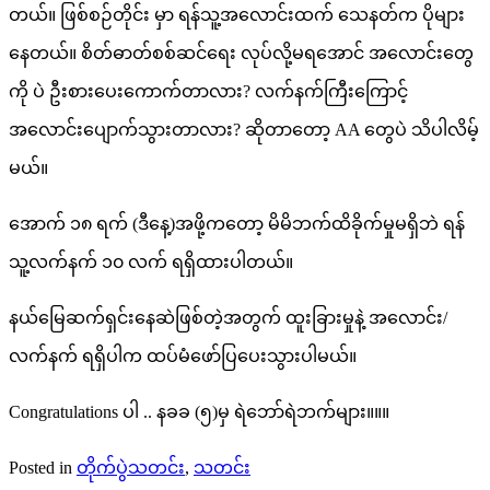
တယ်။ ဖြစ်စဉ်တိုင်း မှာ ရန်သူ့အလောင်းထက် သေနတ်က ပိုများ
နေတယ်။ စိတ်ဓာတ်စစ်ဆင်ရေး လုပ်လို့မရအောင် အလောင်းတွေ
ကို ပဲ ဦးစားပေးကောက်တာလား? လက်နက်ကြီးကြောင့်
အလောင်းပျောက်သွားတာလား? ဆိုတာတော့ AA တွေပဲ သိပါလိမ့်
မယ်။
အောက် ၁၈ ရက် (ဒီနေ့)အဖို့ကတော့ မိမိဘက်ထိခိုက်မှုမရှိဘဲ ရန်
သူ့လက်နက် ၁၀ လက် ရရှိထားပါတယ်။
နယ်မြေဆက်ရှင်းနေဆဲဖြစ်တဲ့အတွက် ထူးခြားမှုနဲ့ အလောင်း/
လက်နက် ရရှိပါက ထပ်မံဖော်ပြပေးသွားပါမယ်။
Congratulations ပါ .. နခခ (၅)မှ ရဲဘော်ရဲဘက်များ။။။
Posted in
တိုက်ပွဲသတင်း
,
သတင်း