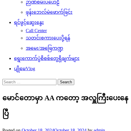
ဉာဏ်စမ်းပဟေဠိ
ဖုန်းဘေလ်မဲဖောက်ခြင်း
ရင်ဖွင့်ဆွေးနွေး
Call Center
သတင်းစကားပေးပို့ရန်
အမေး/အဖြေကဏ္ဍ
ရွေးကောက်ပွဲစိစစ်တွေ့ရှိချက်များ
ပျိုမေVlog
Search
for:
မောင်တောမှာ AA ကတော့ အလှူကြီးပေးနေ
ပြီ
Posted on
October 18, 2024
October 18, 2024
by
admin