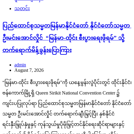
သတင်း
ပြည်ထောင်စုသမ္မတမြန်မာနိုင်ငံတော် နိုင်ငံတော်သမ္မတ
ဦးမင်းအောင်လှိုင် “မြန်မာ-ထိုင်း စီးပွားရေးဖိုရမ်” သို့
တက်ရောက်မိန့်ခွန်းပြောကြား
admin
August 7, 2026
“မြန်မာ-ထိုင်း စီးပွားရေးဖိုရမ်”ကို ယနေ့မွန်းလွဲပိုင်းတွင် ထိုင်းနိုင်ငံ၊
ဗန်ကောက်မြို့ရှိ Queen Sirikit National Convention Center ၌
ကျင်းပပြုလုပ်ရာ ပြည်ထောင်စုသမ္မတမြန်မာနိုင်ငံတော် နိုင်ငံတော်
သမ္မတ ဦးမင်းအောင်လှိုင် တက်ရောက်ချီးမြှင့်ပြီး နှစ်နိုင်ငံ
ရင်းနှီးမြှုပ်နှံမှုနှင့် ကုန်သွယ်မှုပိုမိုမြှင့်တင်နိုင်ရေးဆိုင်ရာများနှင့်