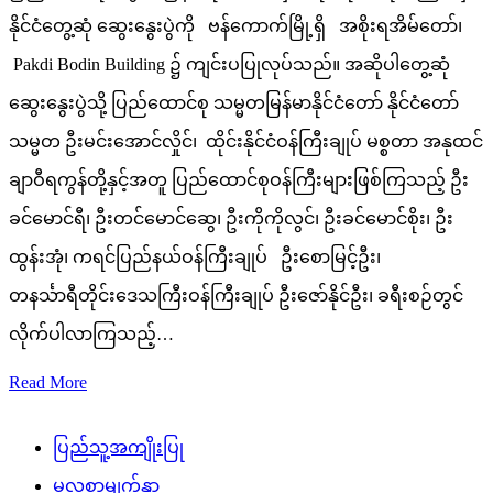
နိုင်ငံတွေ့ဆုံ ဆွေးနွေးပွဲကို ဗန်ကောက်မြို့ရှိ အစိုးရအိမ်တော်၊
Pakdi Bodin Building ၌ ကျင်းပပြုလုပ်သည်။ အဆိုပါတွေ့ဆုံ
ဆွေးနွေးပွဲသို့ ပြည်ထောင်စု သမ္မတမြန်မာနိုင်ငံတော် နိုင်ငံတော်
သမ္မတ ဦးမင်းအောင်လှိုင်၊ ထိုင်းနိုင်ငံဝန်ကြီးချုပ် မစ္စတာ အနုထင်
ချာဝီရကွန်တို့နှင့်အတူ ပြည်ထောင်စုဝန်ကြီးများဖြစ်ကြသည့် ဦး
ခင်မောင်ရီ၊ ဦးတင်မောင်ဆွေ၊ ဦးကိုကိုလွင်၊ ဦးခင်မောင်စိုး၊ ဦး
ထွန်းအုံ၊ ကရင်ပြည်နယ်ဝန်ကြီးချုပ် ဦးစောမြင့်ဦး၊
တနင်္သာရီတိုင်းဒေသကြီးဝန်ကြီးချုပ် ဦးဇော်နိုင်ဦး၊ ခရီးစဉ်တွင်
လိုက်ပါလာကြသည့်…
Read More
ပြည်သူ့အကျိုးပြု
မူလစာမျက်နှာ