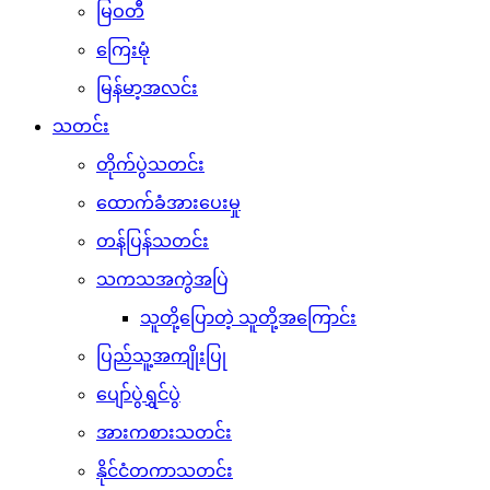
မြဝတီ
ကြေးမုံ
မြန်မာ့အလင်း
သတင်း
တိုက်ပွဲသတင်း
ထောက်ခံအားပေးမှု
တန်ပြန်သတင်း
သကသအကွဲအပြဲ
သူတို့ပြောတဲ့ သူတို့အကြောင်း
ပြည်သူ့အကျိုးပြု
ပျော်ပွဲရွှင်ပွဲ
အားကစားသတင်း
နိုင်ငံတကာသတင်း