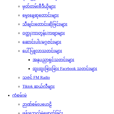
မှတ်တမ်းဗီဒီယိုများ
မွေးနေ့ဆုတောင်းများ
သီချင်းတောင်းဆိုခြင်းများ
ဝတ္ထု/ကာတွန်း/ကဗျာများ
ဆောင်းပါး/မဂ္ဂဇင်းများ
ပေါ်ပြူလာသတင်းများ
အနုပညာရှင်သတင်းများ
ထူးထူးခြားခြား Facebook သတင်းများ
သဇင် FM Radio
Tiktok ဆယ်လီများ
ကံစမ်းမဲ
ဉာဏ်စမ်းပဟေဠိ
ဖုန်းဘေလ်မဲဖောက်ခြင်း