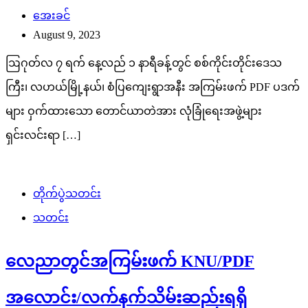
အေးခင်
August 9, 2023
ဩဂုတ်လ ၇ ရက် နေ့လည် ၁ နာရီခန့်တွင် စစ်ကိုင်းတိုင်းဒေသ
ကြီး၊ လဟယ်မြို့နယ်၊ စံပြကျေးရွာအနီး အကြမ်းဖက် PDF ပဒက်
များ ဝှက်ထားသော တောင်ယာတဲအား လုံခြုံရေးအဖွဲ့များ
ရှင်းလင်းရာ […]
တိုက်ပွဲသတင်း
သတင်း
လေညာတွင်အကြမ်းဖက် KNU/PDF
အလောင်း/လက်နက်သိမ်းဆည်းရရှိ