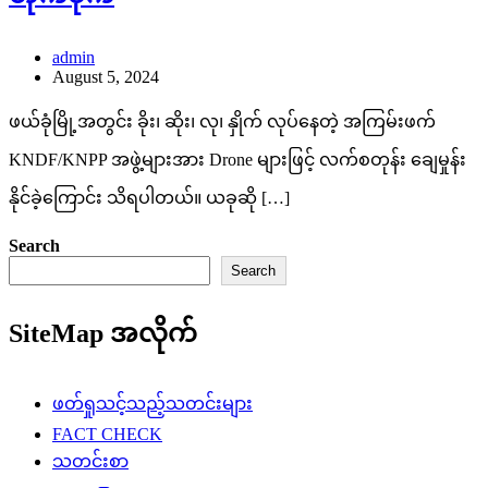
admin
August 5, 2024
ဖယ်ခုံမြို့အတွင်း ခိုး၊ ဆိုး၊ လု၊ နှိုက် လုပ်နေတဲ့ အကြမ်းဖက်
KNDF/KNPP အဖွဲ့များအား Drone များဖြင့် လက်စတုန်း ချေမှုန်း
နိုင်ခဲ့ကြောင်း သိရပါတယ်။ ယခုဆို […]
Search
Search
SiteMap အလိုက်
ဖတ်ရှုသင့်သည့်သတင်းများ
FACT CHECK
သတင်းစာ