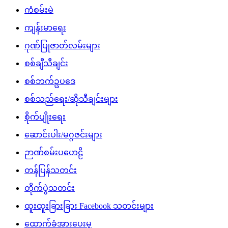
ကံစမ်းမဲ
ကျန်းမာရေး
ဂုဏ်ပြုဇာတ်လမ်းများ
စစ်ချီသီချင်း
စစ်ဘက်ဥပဒေ
စစ်သည်ရေး/ဆိုသီချင်းများ
စိုက်ပျိုးရေး
ဆောင်းပါး/မဂ္ဂဇင်းများ
ဉာဏ်စမ်းပဟေဠိ
တန်ပြန်သတင်း
တိုက်ပွဲသတင်း
ထူးထူးခြားခြား Facebook သတင်းများ
ထောက်ခံအားပေးမှု