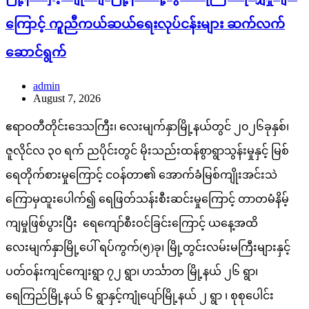
ကြောင့် ကူညီကယ်ဆယ်ရေးလုပ်ငန်းများ ဆက်လက်
ဆောင်ရွက်
admin
August 7, 2026
ဧရာဝတီတိုင်းဒေသကြီး၊ လေးမျက်နှာမြို့နယ်တွင် ၂၀၂၆ခုနှစ်၊
ဇူလိုင်လ ၃၀ ရက် ညပိုင်းတွင် မိုးသည်းထန်စွာရွာသွန်းမှုနှင့် မြစ်
ရေတိုက်စားမှုကြောင့် ငဝန်တာ၏ အောက်ခံမြစ်ကျိုးအင်းသဲ
ကြောမှထူးပေါက်၍ ရေဖြတ်သန်းစီးဆင်းမှုကြောင့် တာတမံနိမ့်
ကျမှုဖြစ်ပွားပြီး ရေကျော်စီးဝင်ခြင်းကြောင့် ယနေ့အထိ
လေးမျက်နှာမြို့ပေါ် ရပ်ကွက်(၅)ခု၊ မြို့တွင်းလမ်းမကြီးများနှင့်
ပတ်ဝန်းကျင်ကျေးရွာ ၇၂ ရွာ၊ ဟင်္သာတ မြို့နယ် ၂၆ ရွာ၊
ရေကြည်မြို့နယ် ၆ ရွာနှင့်ကျုံပျော်မြို့နယ် ၂ ရွာ ၊ စုစုပေါင်း