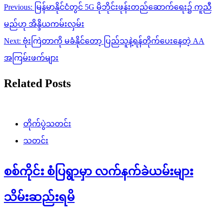
Post
Previous:
မြန်မာနိုင်ငံတွင် 5G မိုဘိုင်းဖုန်းတည်ဆောက်ရေး၌ ကူညီ
navigation
မည်ဟု အိန္ဒိယကမ်းလှမ်း
Next:
ဗုံးကြဲတာကို မခံနိုင်တော့ ပြည်သူနဲ့ရန်တိုက်ပေးနေတဲ့ AA
အကြမ်းဖက်များ
Related Posts
တိုက်ပွဲသတင်း
သတင်း
စစ်ကိုင်း စံပြရွာမှာ လက်နက်ခဲယမ်းများ
သိမ်းဆည်းရမိ