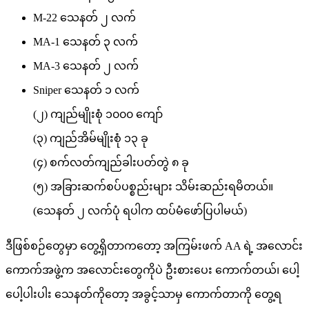
M-22 သေနတ် ၂ လက်
MA-1 သေနတ် ၃ လက်
MA-3 သေနတ် ၂ လက်
Sniper သေနတ် ၁ လက်
(၂) ကျည်မျိုးစုံ ၁၀၀၀ ကျော်
(၃) ကျည်အိမ်မျိုးစုံ ၁၃ ခု
(၄) စက်လတ်ကျည်ခါးပတ်တွဲ ၈ ခု
(၅) အခြားဆက်စပ်ပစ္စည်းများ သိမ်းဆည်းရမိတယ်။
(သေနတ် ၂ လက်ပုံ ရပါက ထပ်မံဖော်ပြပါမယ်)
ဒီဖြစ်စဉ်တွေမှာ တွေ့ရှိတာကတော့ အကြမ်းဖက် AA ရဲ့ အလောင်း
ကောက်အဖွဲ့က အလောင်းတွေကိုပဲ ဦးစားပေး ကောက်တယ်၊ ပေါ့
ပေါ့ပါးပါး သေနတ်ကိုတော့ အခွင့်သာမှ ကောက်တာကို တွေ့ရ