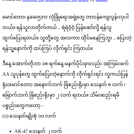
မောင်တော၊ နခခ(၅)က လုံခြုံရေးအဖွဲ့တွေ တာဝန်ကျေလွန်းလှပါ
တယ်။ ရန်သူလာတိုက်တယ် .. ရဲရဲဝံ့ဝံ့ ပြန်ဆော်လို့ ရန်သူ
ထွက်ပြေးရတယ်။ သူတို့တွေ အလကား ထိုင်မနေကြဘူး .. ပြေးတဲ့
ရန်သူ့နောက်ကို ထပ်ကြပ် လိုက်ရှင်း ကြတယ်။
ဒီနေ့ အောက်တိုဘာ ၁၈ ရက်နေ့ မနက်ပိုင်းမှာလည်း အကြမ်းဖက်
AA သူပုန်တွေ ထွက်ပြေးတဲ့နောက်ကို လိုက်ရှင်းရင်း လူကယ်ပြန်
ရုံး(မောင်တော) အနောက်ဘက် ခြံစည်းရိုးမှာ သေနတ် ၈ လက် ၊
မြောက်ဘက် ခြံစည်းရိုးမှာ ၂ လက် ရတယ်။ သိမ်းဆည်းရမိ
ပစ္စည်းတွေကတော့ –
(၁) သေနတ်မျိုးစုံ ၁၀ လက်
AK-47 သေနတ် ၂ လက်