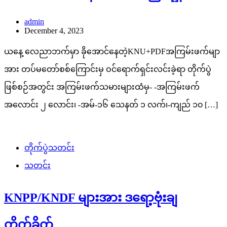
admin
December 4, 2023
ယနေ့ လေညာဘက်မှာ ခိုအောင်နေတဲ့KNU+PDFအကြမ်းဖက်မျာ
အား တပ်မတော်စစ်ကြောင်းမှ ဝင်ရောက်ရှင်းလင်းခဲ့ရာ တိုက်ပွဲ
ဖြစ်စဉ်အတွင်း အကြမ်းဖက်သမားများထံမှ- -အကြမ်းဖက်
အလောင်း ၂ လောင်း၊ -အမ်-၁၆ သေနတ် ၁ လက်၊-ကျည် ၁၀ […]
တိုက်ပွဲသတင်း
သတင်း
KNPP/KNDF များအား ဒရော့ဗုံးချ
တိုက်ခိုက်