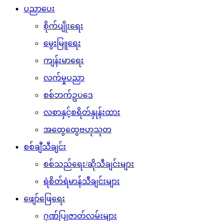
ပညာပေး
စိုက်ပျိုးရေး
မွေးမြူရေး
ကျန်းမာရေး
လက်မှုပညာ
စစ်ဘက်ဥပဒေ
လစာနှင့်စရိတ်နှုန်းထား
အထွေထွေဗဟုသုတ
စစ်ချီသီချင်း
စစ်သည်ရေး/ဆိုသီချင်းများ
ရဲစိတ်ရဲမာန်သီချင်းများ
ဖျော်ဖြေရေး
ဂုဏ်ပြုဇာတ်လမ်းများ