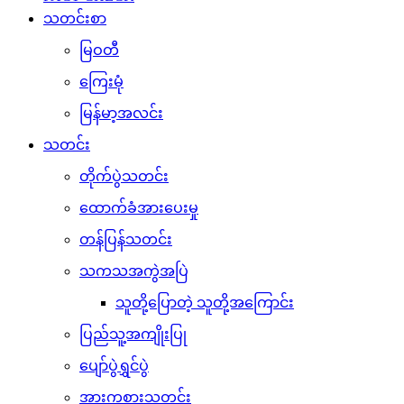
သတင်းစာ
မြဝတီ
ကြေးမုံ
မြန်မာ့အလင်း
သတင်း
တိုက်ပွဲသတင်း
ထောက်ခံအားပေးမှု
တန်ပြန်သတင်း
သကသအကွဲအပြဲ
သူတို့ပြောတဲ့ သူတို့အကြောင်း
ပြည်သူ့အကျိုးပြု
ပျော်ပွဲရွှင်ပွဲ
အားကစားသတင်း