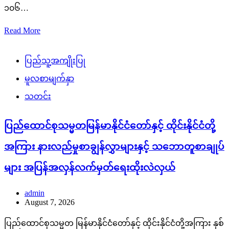
၁၀၆…
Read More
ပြည်သူ့အကျိုးပြု
မူလစာမျက်နှာ
သတင်း
ပြည်ထောင်စုသမ္မတမြန်မာနိုင်ငံတော်နှင့် ထိုင်းနိုင်ငံတို့
အကြား နားလည်မှုစာချွန်လွှာများနှင့် သဘောတူစာချုပ်
များ အပြန်အလှန်လက်မှတ်ရေးထိုးလဲလှယ်
admin
August 7, 2026
ပြည်ထောင်စုသမ္မတ မြန်မာနိုင်ငံတော်နှင့် ထိုင်းနိုင်ငံတို့အကြား နှစ်