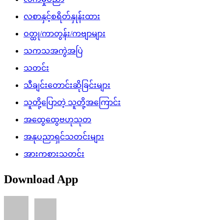
လစာနှင့်စရိတ်နှုန်းထား
ဝတ္ထု/ကာတွန်း/ကဗျာများ
သကသအကွဲအပြဲ
သတင်း
သီချင်းတောင်းဆိုခြင်းများ
သူတို့ပြောတဲ့ သူတို့အကြောင်း
အထွေထွေဗဟုသုတ
အနုပညာရှင်သတင်းများ
အားကစားသတင်း
Download App