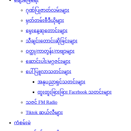
ဂုဏ်ပြုဇာတ်လမ်းများ
မှတ်တမ်းဗီဒီယိုများ
မွေးနေ့ဆုတောင်းများ
သီချင်းတောင်းဆိုခြင်းများ
ဝတ္ထု/ကာတွန်း/ကဗျာများ
ဆောင်းပါး/မဂ္ဂဇင်းများ
ပေါ်ပြူလာသတင်းများ
အနုပညာရှင်သတင်းများ
ထူးထူးခြားခြား Facebook သတင်းများ
သဇင် FM Radio
Tiktok ဆယ်လီများ
ကံစမ်းမဲ