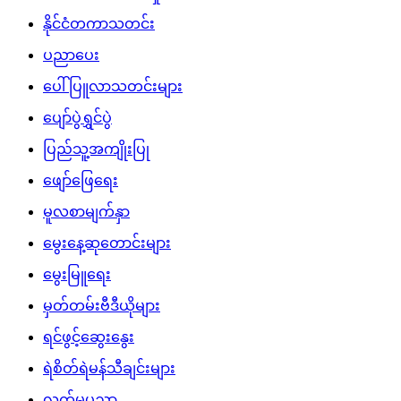
နိုင်ငံတကာသတင်း
ပညာပေး
ပေါ်ပြူလာသတင်းများ
ပျော်ပွဲရွှင်ပွဲ
ပြည်သူ့အကျိုးပြု
ဖျော်ဖြေရေး
မူလစာမျက်နှာ
မွေးနေ့ဆုတောင်းများ
မွေးမြူရေး
မှတ်တမ်းဗီဒီယိုများ
ရင်ဖွင့်ဆွေးနွေး
ရဲစိတ်ရဲမန်သီချင်းများ
လက်မှုပညာ