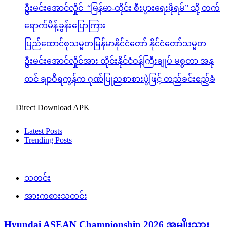
ဦးမင်းအောင်လှိုင် “မြန်မာ-ထိုင်း စီးပွားရေးဖိုရမ်” သို့ တက်
ရောက်မိန့်ခွန်းပြောကြား
ပြည်ထောင်စုသမ္မတမြန်မာနိုင်ငံတော် နိုင်ငံတော်သမ္မတ
ဦးမင်းအောင်လှိုင်အား ထိုင်းနိုင်ငံဝန်ကြီးချုပ် မစ္စတာ အနု
ထင် ချာဝီရကွန်က ဂုဏ်ပြုညစာစားပွဲဖြင့် တည်ခင်းဧည့်ခံ
Direct Download APK
Latest Posts
Trending Posts
သတင်း
အားကစားသတင်း
Hyundai ASEAN Championship 2026 အမျိုးသား