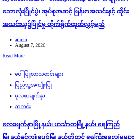
ဘောလုံးပြိုင်ပွဲ၊ အုပ်စုအဆင့် မြန်မာအသင်းနှင့် ထိုင်း
အသင်းယှဉ်ပြိုင်မှု တိုက်ရိုက်ထုတ်လွှင့်မည်
admin
August 7, 2026
Read More
ပေါ်ပြူလာသတင်းများ
ပြည်သူ့အကျိုးပြု
မူလစာမျက်နှာ
သတင်း
လေးမျက်နှာမြို့နယ်၊ ဟင်္သာတမြို့နယ်၊ ရေကြည်
မြို့နယ်နှင့်ကျုံပျော်မြို့နယ်တို့တွင် ရေကြီးရေလျှံမှုများ