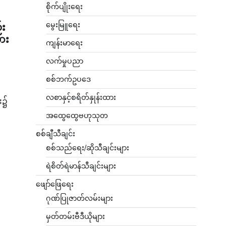
စိုက်ပျိုးရေး
မွေးမြူရေး
်း
အား
ကျန်းမာရေး
လက်မှုပညာ
စစ်ဘက်ဥပဒေ
လစာနှင့်စရိတ်နှုန်းထား
း၌
ဲ
အထွေထွေဗဟုသုတ
စစ်ချီသီချင်း
စစ်သည်ရေး/ဆိုသီချင်းများ
ရဲစိတ်ရဲမာန်သီချင်းများ
ဖျော်ဖြေရေး
ဂုဏ်ပြုဇာတ်လမ်းများ
မှတ်တမ်းဗီဒီယိုများ