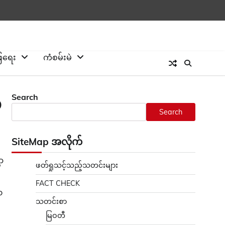
ြေရေး
ကံစမ်းမဲ
Search
်
Search
SiteMap အလိုက်
ာ
ဖတ်ရှုသင့်သည့်သတင်းများ
FACT CHECK
၀
သတင်းစာ
။
မြဝတီ