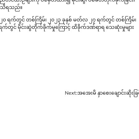
်း သိရသည်။
၂၀ ရက်တွင် တစ်ကြိမ်၊ ၂၀၂၃ ခုနှစ် မတ်လ ၂၇ ရက်တွင် တစ်ကြိမ်၊
် မိုင်းဆွဲတိုက်ခိုက်မှုကြောင့် ထိခိုက်ဒဏ်ရာရ သေဆုံးမှုများ
Next:
အအေးမိ နှာစေးချောင်းဆိုးခြင