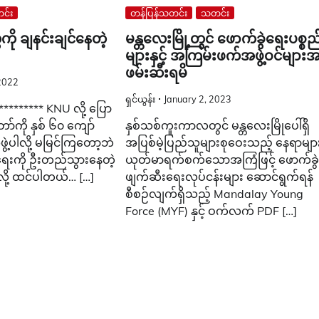
င်း
တန်ပြန်သတင်း
သတင်း
ို ချနင်းချင်နေတဲ့
မန္တလေးမြို့တွင် ဖောက်ခွဲရေးပစ္စည
များနှင့် အကြမ်းဖက်အဖွဲ့ဝင်များ
ဖမ်းဆီးရမိ
2022
ရှင်ယွန်း
January 2, 2023
********* KNU လို့ ပြော
ာ်ကို နှစ် ၆၀ ကျော်
နှစ်သစ်ကူးကာလတွင် မန္တလေးမြိုပေါ်ရှိ
ွဲ့ပါလို့ မမြင်ကြတော့ဘဲ
အပြစ်မဲ့ပြည်သူများစုဝေးသည့် နေရာမျာ
ရေးကို ဦးတည်သွားနေတဲ့
ယုတ်မာရက်စက်သောအကြံဖြင့် ဖောက်ခွ
်လို့ ထင်ပါတယ်… […]
ဖျက်ဆီးရေးလုပ်ငန်းများ ဆောင်ရွက်ရန်
စီစဉ်လျက်ရှိသည့် Mandalay Young
Force (MYF) နှင့် ဝက်လက် PDF […]