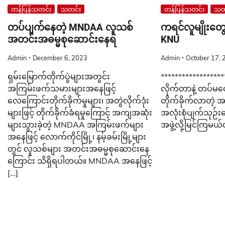
တန်ပြန်သတင်း
သတင်း
တန်ပြန်သတင်း
သတ
တပ်ပျက်နေတဲ့ MNDAA လူသစ်
ကရင်လူမျိုးတွေက
အတင်းအဓမ္မစုဆောင်းနေရ
KNU
Admin
December 6, 2023
Admin
October 17, 
ရှမ်းမြောက်တိုက်ပွဲများအတွင်း
******************
အကြမ်းဖက်သမားများအနေဖြင့်
လိုက်တာနဲ့ တပ်မတေ
လေကြောင်းတိုက်ခိုက်မှုများ၊ အတွဲလိုက်ဒုံး
တိုက်ခိုက်လာတဲ့ အဖ
များဖြင့် တိုက်ခိုက်ခံရမှုကြောင့် အကျအဆုံး
အလုံးစုံပျက်သုဉ်း
များသွားခဲ့တဲ့ MNDAA အကြမ်းဖက်များ
အဖွဲ့လို့မြင်ကြမယ
အနေဖြင့် လောက်ကိုင်မြို့၊ နမ့်ခမ်းမြို့များ
တွင် လူသစ်များ အတင်းအဓမ္မစုဆောင်းနေ
ကြောင်း သိရှိရပါတယ်။ MNDAA အနေဖြင့်
[…]