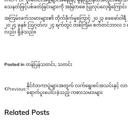
သေနတ်ဖြင့်ပစ်ခတ်ခြင်းများကို အမြဲတစေ ပြုလုပ်လေ့ရှိကြောင
အကြမ်းဖက်သမားများ၏ တိုက်ခိုက်မှုကြောင့် ၂၀၂၃ ဖေဖော်ဝါရီ 
၂၀၂၄ ခုနှစ် ဩဂုတ်လ ၂၄ ရက်တွင် တစ်ကြိမ်၊ စက်တင်ဘာလ ၁ ရက်တွင
လည်း ရှိခဲ့သည်။
Posted in
တန်ပြန်သတင်း
,
သတင်း
Post
နိုင်ငံတကာပွဲများအတွက် လက်ရွေးစင်အသင်းနှင့် လာ
Previous:
ရောက်ပူးပေါင်းခဲ့သည့် ကစားသမားများ
navigation
Related Posts