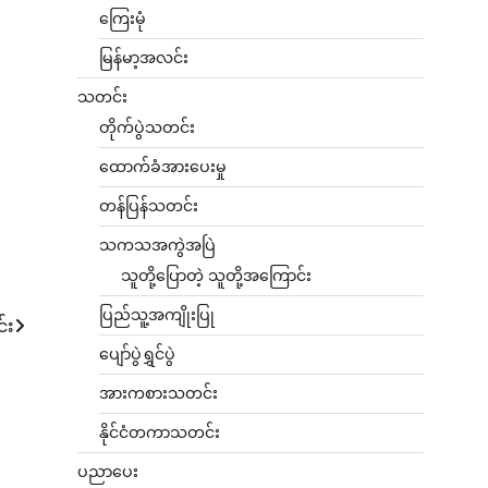
ကြေးမုံ
မြန်မာ့အလင်း
သတင်း
တိုက်ပွဲသတင်း
ထောက်ခံအားပေးမှု
တန်ပြန်သတင်း
သကသအကွဲအပြဲ
သူတို့ပြောတဲ့ သူတို့အကြောင်း
ပြည်သူ့အကျိုးပြု
်း
ပျော်ပွဲရွှင်ပွဲ
အားကစားသတင်း
နိုင်ငံတကာသတင်း
ပညာပေး