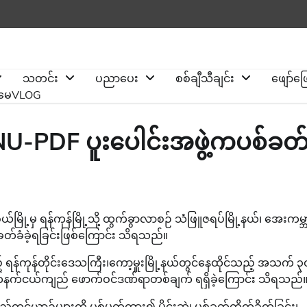
သတင်း
ပညာပေး
စစ်ချီသီချင်း
ဖျော်ဖ
ိုမေVLOG
NU-PDF ပူးပေါင်းအဖွဲ့ကပစ်ခတ
ို့မှ ရန်ကုန်မြို့သို့ ထွက်ခွာလာစဉ် သံဖြူဇရပ်မြို့နယ်၊ အေးကမ္ဘ
တ်ခံခဲ့ရခြင်းဖြစ်ကြောင်း သိရသည်။
န်ကုန်တိုင်း‌ဒေသကြီး၊ကော့မှူးမြို့နယ်တွင်နေထိုင်သည့် အသက် ၃
လက်နက်ငယ်ကျည် ဖောက်ဝင်ဒဏ်ရာတစ်ချက် ရရှိခဲ့ကြောင်း သိရသည်
တင်ယာဉ်များကို ပစ်မှတ်ထား၍ မိုင်းဆွဲ၊ ပစ်ခတ်တိုက်ခိုက်ခြင်း၊