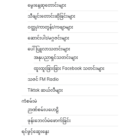
မွေးနေ့ဆုတောင်းများ
သီချင်းတောင်းဆိုခြင်းများ
ဝတ္ထု/ကာတွန်း/ကဗျာများ
ဆောင်းပါး/မဂ္ဂဇင်းများ
ပေါ်ပြူလာသတင်းများ
အနုပညာရှင်သတင်းများ
ထူးထူးခြားခြား Facebook သတင်းများ
သဇင် FM Radio
Tiktok ဆယ်လီများ
ကံစမ်းမဲ
ဉာဏ်စမ်းပဟေဠိ
ဖုန်းဘေလ်မဲဖောက်ခြင်း
ရင်ဖွင့်ဆွေးနွေး