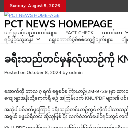
Skip
Sunday, August 9, 2026
to
content
PCT NEWS HOMEPAGE
ဖတ်ရှုသင့်သည့်သတင်းများ
FACT CHECK
သတင်းစာ
ရင်ဖွင့်ဆွေးနွေး
ရွေးကောက်ပွဲစိစစ်တွေ့ရှိချက်များ
ပျ
ခရီးသည်တင်မှန်လုံယာဉ်ကို K
Posted on
October 8, 2024
by
admin
အောက်တို ဘာလ ၇ ရက် ရွှေစင်စင်္ကြာယာဉ်(2M-9729 )မှာ ထားဝယ်မြ
ကျေးရွာအနီးသို့ရောက်ရှိ စဉ် အကြမ်းဖက် KNU/PDF များ၏ ပစ်ခ
အဆိုပါပစ်ခတ်မှုကြောင့် ခရီးသည်တင်ယာဉ်တွင် လိုက်ပါလာသည့် ရ
အရွယ် မနွယ်ရီလင်း ဆိုသူဖြစ်ပြီး လက်ဝဲဘက်ပေါင်ရင်းတွင် 
KNU-PDF ပူးပေါင်းအဖွဲ့များအနေဖြင့် မွန်ပြည်နယ်အတွင်းခရီးသည်